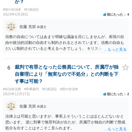
か？
#国や自治体
#行政訴訟
2023年4月28日
役にたった
4
佐藤 充崇
弁護士
信教の自由についてはあまり明確な議論を目にしませんが、表現の自
由や政治的活動の自由すら制約されるとされています。信教の自由も
だいぶ制約されていると考えるべきでしょう。 キリスト教の信仰につ
いても、心の中で思うだけなら可能かもしれませんが、その信仰を理
由に宮中の祭祀・儀礼に関する儀式を拒否したり、それら儀式の遂行
を批判する意見を公にすることが無制限に許されるとは思えません。
6
裁判で有罪となった公務員について、所属庁が独
自審理により「無実なので不処分」との判断を下
す事は可能？
#自治体法務
#刑事裁判
#行政訴訟
#国や自治体
2022年12月27日
役にたった
2
佐藤 充崇
弁護士
法律上は可能と思いますが、事実上そういうことはほとんどないかと
思います。 逆に刑事で無罪判決が出たが、所属庁が独自の判断で懲戒
処分を出すことはそこそこ見られます。