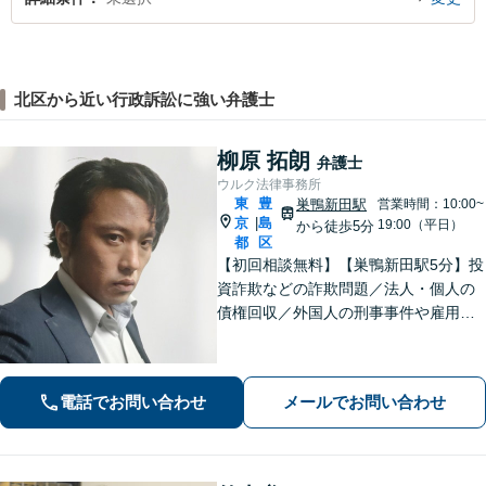
北区から近い行政訴訟に強い弁護士
柳原 拓朗
弁護士
ウルク法律事務所
東
豊
巣鴨新田駅
営業時間：10:00~
京
島
|
19:00（平日）
から徒歩5分
都
区
【初回相談無料】【巣鴨新田駅5分】投
資詐欺などの詐欺問題／法人・個人の
債権回収／外国人の刑事事件や雇用問
題などのご相談を承ります。どんな内
容でもお話を丁寧にお聞きし、ご不安
を1日でも早く解消できるよう尽力しま
電話でお問い合わせ
メールでお問い合わせ
す。お気軽にご相談ください【Web相
談可】