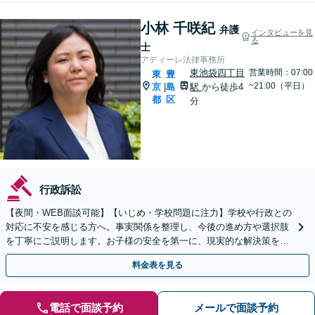
小林 千咲紀
弁護
インタビューを見
る
士
アディーレ法律事務所
東池袋四丁目
営業時間：07:00
東
豊
~21:00（平日）
京
島
駅
から徒歩4
|
都
区
分
行政訴訟
【夜間・WEB面談可能】【いじめ・学校問題に注力】学校や行政との
対応に不安を感じる方へ。事実関係を整理し、今後の進め方や選択肢
を丁寧にご説明します。お子様の安全を第一に、現実的な解決策をご
提案します。
料金表を見る
電話で面談予約
メールで面談予約