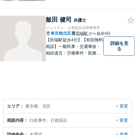
を見出す身近な弁護士である
ことを心掛けており、多数の
飯田 健司
方より、元気になった・安心
弁護士
したという声をいただいてお
ジュリスト・土釜総合法律事務所
ります。
東京都
北区
田端駅
から徒歩4分
|
【田端駅徒歩4分】【初回無料
詳細を見
相談】一般民事・交通事故・
る
相続遺言・労働事件・医療問
題など、幅広い問題に対して
法的ソリューションをご提供
いたします。複数弁護士が在
籍し、複雑な問題にも対応可
能です。お困りごとがありま
したら、まずはご相談を。
エリア
東京都、北区
変更
相談内容
行政事件、行政訴訟
変更
詳細条件
未選択
変更