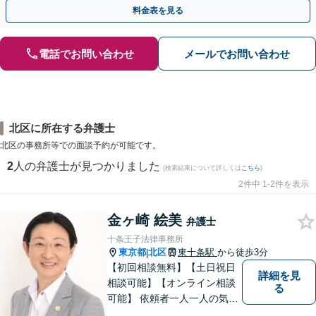
料】
料金表を見る
電話でお問い合わせ
メールでお問い合わせ
北区に所在する弁護士
北区の事務所等での面談予約が可能です。
2
人の弁護士が見つかりました
(検索結果について詳しくは
こちら
)
2件中 1-2件を表示
金ヶ崎 絵美
弁護士
十条王子法律事務所
東京都
北区
東十条駅
から徒歩3分
|
【初回相談無料】【土日祝日
詳細を見
相談可能】【オンライン相談
る
可能】 依頼者一人一人の気持
ちを大切にし、最善の解決策