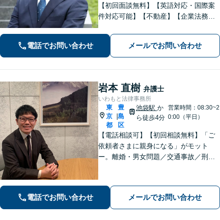
【初回面談無料】【英語対応・国際案
件対応可能】【不動産】【企業法務】
【中小企業・事業承継】【労働・雇
用】仕事内容に応じて料金相談可。ま
電話でお問い合わせ
メールでお問い合わせ
ずはお気軽にご相談下さい。【セミナ
ー・論文掲載経験あり】【留学経験あ
り】
岩本 直樹
弁護士
いわもと法律事務所
東
豊
池袋駅
か
営業時間：08:30~2
京
島
|
0:00（平日）
ら徒歩4分
都
区
【電話相談可】【初回相談無料】「ご
依頼者さまに親身になる」がモット
ー。離婚・男女問題／交通事故／刑事
事件はお任せください。常に依頼者さ
まに寄り添い、長期化しがちな複雑な
トラブルも解決まで尽力します【休
電話でお問い合わせ
メールでお問い合わせ
日・夜間相談可】【完全個室】【池袋
駅10分】