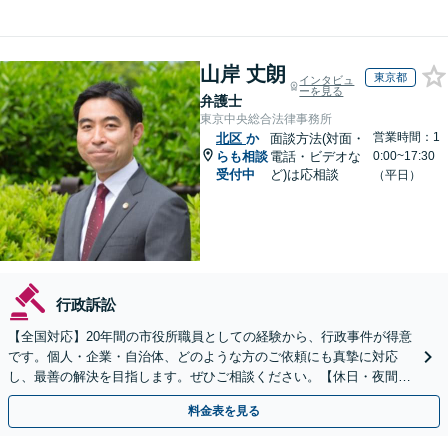
山岸 丈朗
東京都
インタビュ
ーを見る
弁護士
東京中央総合法律事務所
営業時間：1
北区
か
面談方法(対面・
らも相談
電話・ビデオな
0:00~17:30
受付中
ど)は応相談
（平日）
行政訴訟
【全国対応】20年間の市役所職員としての経験から、行政事件が得意
です。個人・企業・自治体、どのような方のご依頼にも真摯に対応
し、最善の解決を目指します。ぜひご相談ください。【休日・夜間相
談可】【ビデオ面談可】【銀座駅1分】
料金表を見る