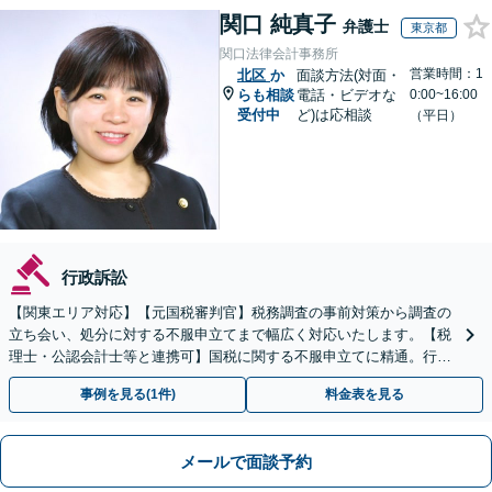
関口 純真子
弁護士
東京都
関口法律会計事務所
営業時間：1
北区
か
面談方法(対面・
らも相談
電話・ビデオな
0:00~16:00
受付中
ど)は応相談
（平日）
行政訴訟
【関東エリア対応】【元国税審判官】税務調査の事前対策から調査の
立ち会い、処分に対する不服申立てまで幅広く対応いたします。【税
理士・公認会計士等と連携可】国税に関する不服申立てに精通。行政
側の知見を活かしたサポートいたします
事例を見る(1件)
料金表を見る
メールで面談予約