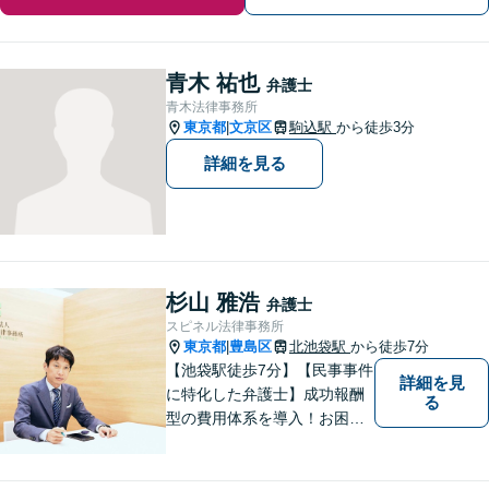
青木 祐也
弁護士
青木法律事務所
東京都
文京区
駒込駅
から徒歩3分
|
詳細を見る
杉山 雅浩
弁護士
スピネル法律事務所
東京都
豊島区
北池袋駅
から徒歩7分
|
【池袋駅徒歩7分】【民事事件
詳細を見
に特化した弁護士】成功報酬
る
型の費用体系を導入！お困り
ごとがあれば、まずはご相談
ください。「街の法律家」と