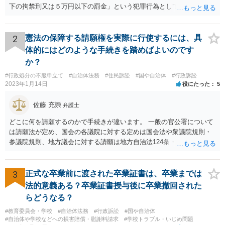
下の拘禁刑又は５万円以下の罰金」という犯罪行為として処罰される
可能性がありました。 となると、警察官としては、あなたがサインし
ようとしまいと現行犯逮捕できるわけです。 そこを、「サインをしな
いと逮捕する」というのは、「現行犯逮捕して刑事処分（罰金でも前
2
憲法の保障する請願権を実際に行使するには、具
科になる）にできるが、認めてサインすれば反則処理（何千円程度の
体的にはどのような手続きを踏めばよいのです
反則金があっても前科にならない）ですませてあげる」という意味で
か？
す。 あなたはこの警察官を非難するのではなく、感謝すべきというこ
#行政処分の不服申立て
#自治体法務
#住民訴訟
#国や自治体
#行政訴訟
とです。 警察官の「こんな事を言うのだったら免許証返した方がい
2023年1月14日
役にたった
5
い」との発言ですが、実際「前の車が赤で右折進行したから、自分も
（信号無視）した」というあなたと同じ考えの人が運転をしている公
佐藤 充崇
弁護士
道は、きちんと交通ルールを守っている人や歩行者らにとってとても
危険なものであり怖いので、そのような人には是非とも運転免許を返
どこに何を請願するのかで手続きが違います。 一般の官公署について
納してほしいと思うのが社会の大勢です。 実際「交通違反を繰り返せ
は請願法が定め、国会の各議院に対する定めは国会法や衆議院規則・
ば免許停止や取消（強制返納）になる」のはそういうことです。 たま
参議院規則、地方議会に対する請願は地方自治法124条・125条が定め
たま（あなたにとって）いい警察官にあたったことをきっかけに、む
ています。 請願を行おうとする官公署にまず問いあわせるのが比較的
しろ今回を苦い薬（良い教訓）として反省し、次回から「前の車は赤
スムースかと思います。
で右折進行したけど、自分は右折進行を思いとどまった」と交通ルー
3
正式な卒業前に渡された卒業証書は、卒業までは
ルを遵守するドライバーになってほしいと期待しています。
法的意義ある？卒業証書授与後に卒業撤回された
らどうなる？
#教育委員会・学校
#自治体法務
#行政訴訟
#国や自治体
#自治体や学校などへの損害賠償・慰謝料請求
#学校トラブル・いじめ問題