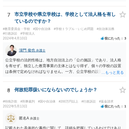
7
市立学校や県立学校は、学校として法人格を有し
ているのですか？
#教育委員会・学校
#国や自治体
#学校トラブル・いじめ問題
#自治体法務
#行政訴訟
#学校法人
2024年4月10日
役にたった
3
濵門 俊也
弁護士
公立学校の法的性格は、地方自治法上の「公の施設」であり、法人格
を有せず、独立した教育事業の主体とはなり得ず、個々の学校の設置
は条例で定めなければなりません。一方、公立学校の設置者である地
方公共団体は地方自治法上「法人とする。」と規定され、法律上の権
利義務の主体となる法人格を有し、教育事業の主体となっています。
ちなみに、公立学校は教育行政組織上の取扱いとしては「教育機関」
8
何故犯罪扱いにならないのでしょうか？
であり、校舎・校地等は地方自治法上「行政財産」とされています。
#特殊詐欺
#刑事裁判
#国や自治体
#200万円以上
#行政訴訟
#返金請求
2022年5月13日
役にたった
1
匿名A
弁護士
記載された具体的な事件に関して、詳細を把握しているわけではあり