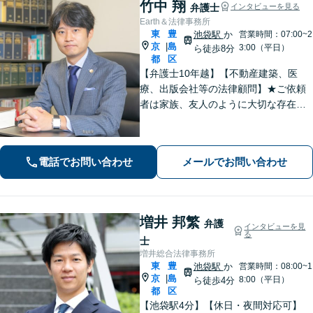
竹中 翔
弁護士
インタビューを見る
Earth＆法律事務所
東
豊
池袋駅
か
営業時間：07:00~2
京
島
|
3:00（平日）
ら徒歩8分
都
区
【弁護士10年越】【不動産建築、医
療、出版会社等の法律顧問】★ご依頼
者は家族、友人のように大切な存在と
思い、事件に取り組むことを心掛けて
います★【初回30分無料】★離婚・相
続・交通・借金・労働・債権回収も注
電話でお問い合わせ
メールでお問い合わせ
力【個人、法人案件共に対応】
増井 邦繁
弁護
インタビューを見
る
士
増井総合法律事務所
東
豊
池袋駅
か
営業時間：08:00~1
京
島
|
8:00（平日）
ら徒歩4分
都
区
【池袋駅4分】【休日・夜間対応可】