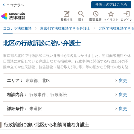
弁護士の方はこちら
ココナラへ
投稿する
探す
閲覧履歴
マイリスト
ログイン
ココナラ法律相談
東京都で法律相談できる弁護士
北区で法律相談でき
北区の行政訴訟に強い弁護士
東京都の北区で行政訴訟に強い弁護士が2名見つかりました。初回面談無料や休
日面談に対応している弁護士なども掲載中。行政事件に関係する行政処分の不
服申立てや住民訴訟、抗告訴訟（処分取り消し等）等の細かな分野での絞り込
み検索もでき便利です。特に十条王子法律事務所の金ヶ崎 絵美弁護士やジュリ
スト・土釜総合法律事務所の飯田 健司弁護士のプロフィール情報や弁護士費
エリア
東京都、北区
変更
用、強みなどが注目されています。『北区で土日や夜間に発生した行政訴訟の
トラブルを今すぐに弁護士に相談したい』『行政訴訟のトラブル解決の実績豊
相談内容
行政事件、行政訴訟
変更
富な近くの弁護士を検索したい』『初回相談無料で行政訴訟を法律相談できる
北区内の弁護士に相談予約したい』などでお困りの相談者さんにおすすめで
す。
詳細条件
未選択
変更
行政訴訟に強い北区から相談可能な弁護士