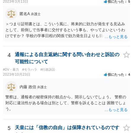
2023年3月13日
役にたった
5
匿名A
弁護士
＞つまり証明書とは、こういう風に、将来的に効力が発生する見込み
として、前倒しで当事者に交付するという事も、やってよいというわ
けですか？ 学校の学事日程の関係で効力発生日よりも前に交付したか
らとしても、効力発生日が記載されている証明書の効力に影響はない
でしょう。 両者をそろえるに越したことはないですが、卒業式の日程
自体は各学校によって慣例として定められることが多いですし、学籍
4
通報による自主返納に関する問い合わせと訴訟の
離脱日も、学校によって異なるようですから、そのこと自体に特に問
可能性について
題はないでしょう。 ＞万一、効力発生日より前に、その効力が無効と
#DV・暴力
#モラハラ
#行政訴訟
なる出来事が起こったとしたら、その証明書は効力を発生する事な
2023年10月23日
役にたった
4
く、証明書としては無効化されるということですね？ そう考えるのが
自然でしょう。 ただし、卒業証書自体は、通常記載されている内容
内藤 政信
弁護士
が、全課程を修了したという事実について記載されており、卒業式時
点では、そのこと自体は過去の事実として間違いないので、卒業証書
警察は、通報者の秘密保持の観点から、開示しないでしょう。 警察の
自体の無効かどうかという法的な効力を議論するものではないでしょ
対応に違法性がある場合は別として、警察を訴えることは 困難でしょ
う。 問題は、証書そのものではなく、在学中に何らかの問題を起こし
う。
て学籍を剥奪されたかどうか、ということなので、厳密に言えば卒業
証書自体の議論とは直接関係しないと思います。
5
天皇には「信教の自由」は保障されているのです