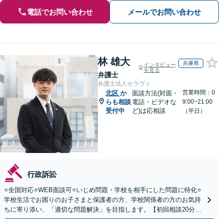
電話でお問い合わせ
メールでお問い合わせ
林 雄大
兵庫県
インタビュー
を見る
弁護士
弁護士法人セラヴィ
営業時間：0
北区
か
面談方法(対面・
らも相談
電話・ビデオな
9:00~21:00
受付中
ど)は応相談
（平日）
行政訴訟
⭐️全国対応⭐️WEB面談可⭐️いじめ問題・学校を相手にした問題に特化⭐️
学校生活でお困りのお子さまと保護者の方、学校関係者の方のお気持
ちに寄り添い、「適切な問題解決」を目指します。【初回相談20分無