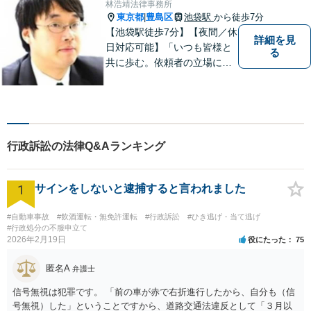
林浩靖法律事務所
東京都
豊島区
池袋駅
から徒歩7分
|
【池袋駅徒歩7分】【夜間／休
詳細を見
日対応可能】「いつも皆様と
る
共に歩む。依頼者の立場に立
って解決する」がモットーで
す。借金問題／不動産問題／
離婚問題／刑事事件／企業法
務など幅広く対応可能。【地
域に根ざした弁護士】依頼者
行政訴訟の法律Q&Aランキング
の立場から最適の解決方法を
ご提案します。
1
サインをしないと逮捕すると言われました
#自動車事故
#飲酒運転・無免許運転
#行政訴訟
#ひき逃げ・当て逃げ
#行政処分の不服申立て
2026年2月19日
役にたった
75
匿名A
弁護士
信号無視は犯罪です。 「前の車が赤で右折進行したから、自分も（信
号無視）した」ということですから、道路交通法違反として「３月以