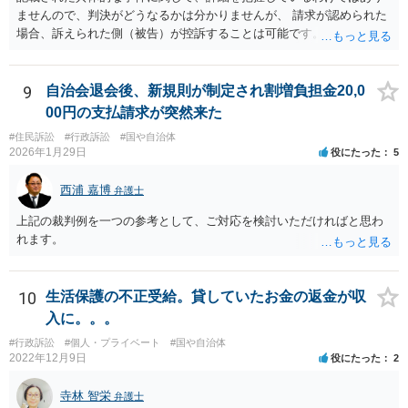
ませんので、判決がどうなるかは分かりませんが、 請求が認められた
場合、訴えられた側（被告）が控訴することは可能です。 控訴が認め
られるかどうかは分かりませんが、控訴して判決内容を争うこと自体
はできます。 実際に被告に資産がないとなれば、判決で請求が認めら
れたとしても、回収はできません。
9
自治会退会後、新規則が制定され割増負担金20,0
00円の支払請求が突然来た
#住民訴訟
#行政訴訟
#国や自治体
2026年1月29日
役にたった
5
西浦 嘉博
弁護士
上記の裁判例を一つの参考として、ご対応を検討いただければと思わ
れます。
10
生活保護の不正受給。貸していたお金の返金が収
入に。。。
#行政訴訟
#個人・プライベート
#国や自治体
2022年12月9日
役にたった
2
寺林 智栄
弁護士