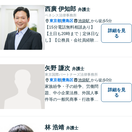
しての身近な事細かい事件ま
で広く取り扱い、幅広い分野
西廣 伊知郎
弁護士
で実績あり！【完全個室対
ベネシス法律事務所
応】
東京都
豊島区
池袋駅
から徒歩5分
|
【15分電話無料相談あり】
詳細を見
【土日も20時まで｜定休日な
る
し】【公務員・会社員経験あ
り】【弁護士歴15年以上】ス
ピード対応に定評あり。オン
ライン面談も実施中。不動
産、離婚、労働、借金トラブ
矢野 謙次
弁護士
ルならお任せください。【企
東京国際パートナーズ法律事務所
業側にも対応】【池袋駅5分】
東京都
豊島区
池袋駅
から徒歩0分
|
家族紛争・子の紛争、労働問
詳細を見
題、中小企業法務、外国人事
る
件等の一般民商事・行政事件
に対応しております。
林 浩靖
弁護士