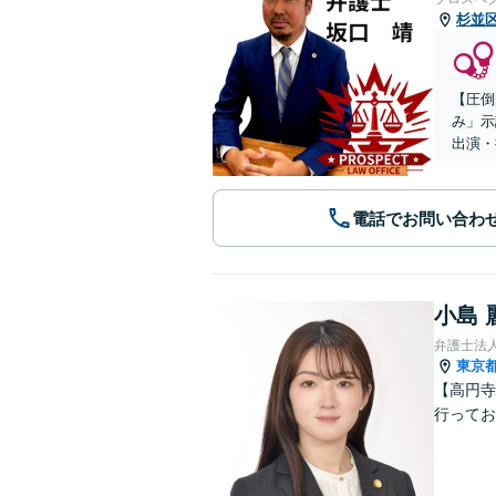
杉並
【圧倒
み」示
出演・
電話でお問い合わ
小島 
弁護士法人
東京
【高円寺
行ってお