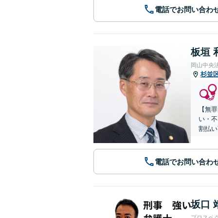
電話でお問い合わ
板垣 
岡山中央
杉並
【無罪
い・不
割払い
電話でお問い合わ
坂口 
プロスペ