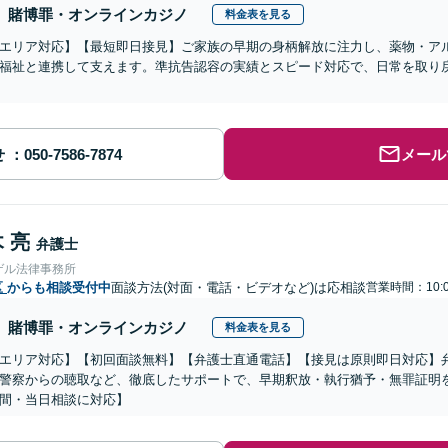
賭博罪・オンラインカジノ
料金表を見る
エリア対応】【最短即日接見】ご家族の早期の身柄解放に注力し、薬物・ア
福祉と連携して支えます。準抗告認容の実績とスピード対応で、日常を取り
せ
メール
 亮
弁護士
ゲル法律事務所
区
からも相談受付中
面談方法(対面・電話・ビデオなど)は応相談
営業時間：10:0
賭博罪・オンラインカジノ
料金表を見る
エリア対応】【初回面談無料】【弁護士直通電話】【接見は原則即日対応】
警察からの聴取など、徹底したサポートで、早期釈放・執行猶予・無罪証明を
間・当日相談に対応】