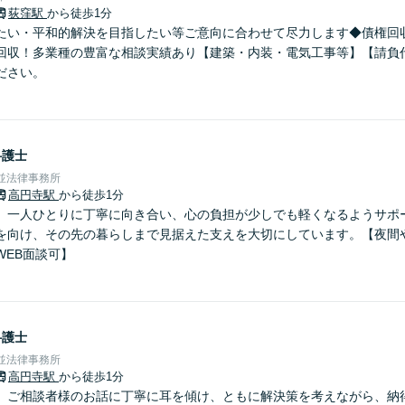
荻窪駅
から徒歩1分
たい・平和的解決を目指したい等ご意向に合わせて尽力します◆債権回収：
回収！多業種の豊富な相談実績あり【建築・内装・電気工事等】【請負
ださい。
弁護士
杉並法律事務所
高円寺駅
から徒歩1分
】一人ひとりに丁寧に向き合い、心の負担が少しでも軽くなるようサポ
を向け、その先の暮らしまで見据えた支えを大切にしています。【夜間
WEB面談可】
弁護士
杉並法律事務所
高円寺駅
から徒歩1分
】ご相談者様のお話に丁寧に耳を傾け、ともに解決策を考えながら、納