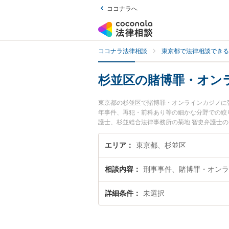
ココナラへ
ココナラ法律相談
東京都で法律相談できる
杉並区の賭博罪・オン
東京都の杉並区で賭博罪・オンラインカジノに
年事件、再犯・前科あり等の細かな分野での絞り
護士、杉並総合法律事務所の菊地 智史弁護士
ラブルを今すぐに弁護士に相談したい』『賭博
相談できる杉並区内の弁護士に相談予約したい
エリア
東京都、杉並区
相談内容
刑事事件、賭博罪・オンラ
詳細条件
未選択