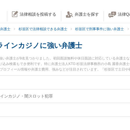
法律相談を投稿する
弁護士を探す
法律Q
弁護士
杉並区で法律相談できる弁護士
杉並区で刑事事件に強い弁護士
ラインカジノに強い弁護士
強い弁護士が9名見つかりました。初回面談無料や休日面談に対応している弁護士
込み検索もでき便利です。特に弁護士法人KTG 杉並法律事務所の小島 麗香弁護士や
のプロフィール情報や弁護士費用、強みなどが注目されています。『杉並区で土日や
罪・オンラインカジノのトラブル解決の実績豊富な近くの弁護士を検索したい』『
』などでお困りの相談者さんにおすすめです。
インカジノ・闇スロット犯罪