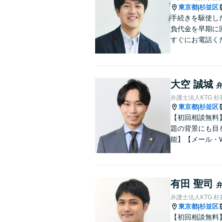
東京都
杉並区
|
手続きを駆使し
負代金を早期に
すぐにお電話く
大空 誠城
弁護士法人KTG 
東京都
杉並区
|
【初回相談無料
題の背景にも目
能】【メール・
有田 聖司
弁護士法人KTG 
東京都
杉並区
|
【初回相談無料