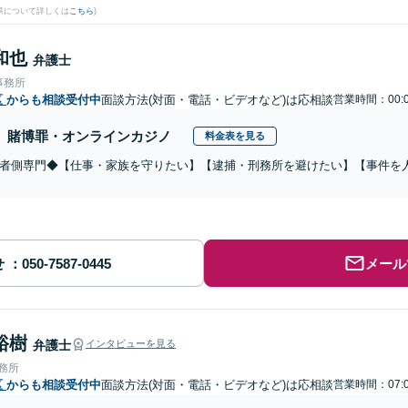
果について詳しくは
こちら
)
和也
弁護士
事務所
区
からも相談受付中
面談方法(対面・電話・ビデオなど)は応相談
営業時間：00:0
賭博罪・オンラインカジノ
料金表を見る
者側専門◆【仕事・家族を守りたい】【逮捕・刑務所を避けたい】【事件を
せ
メール
裕樹
弁護士
インタビューを見る
事務所
区
からも相談受付中
面談方法(対面・電話・ビデオなど)は応相談
営業時間：07:0