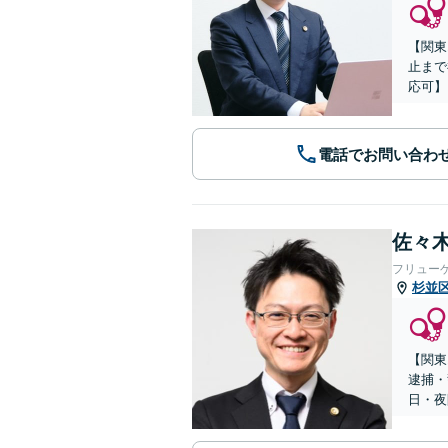
【関東
止まで
応可】
電話でお問い合わ
佐々木
フリュー
杉並
【関東
逮捕・
日・夜