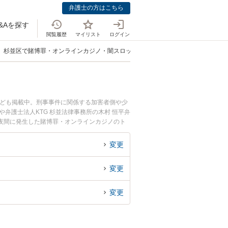
弁護士の方はこちら
&Aを探す
閲覧履歴
マイリスト
ログイン
杉並区で賭博罪・オンラインカジノ・闇スロット犯罪に強い弁護士
なども掲載中。刑事事件に関係する加害者側や少
弁護士法人KTG 杉並法律事務所の木村 恒平弁
夜間に発生した賭博罪・オンラインカジノのト
初回相談無料で賭博罪・オンラインカジノを法律
変更
変更
変更