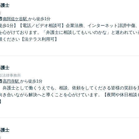
弁護士
所
南阿佐ケ谷駅
から徒歩1分
徒歩1分】【電話／ビデオ相談可】企業法務、インターネット誹謗中傷
を心がけております。「弁護士に相談してもいいのかな」と迷われてい
談ください【法テラス利用可】
弁護士
杉並法律事務所
高円寺駅
から徒歩1分
】弁護士として働くうえでも、相談、依頼をしてくださる皆様の笑顔を
向き合いながら解決へと導くことを心がけています。【夜間や休日相談
】
弁護士
所