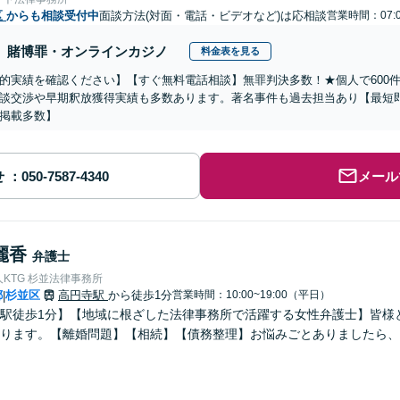
区
からも相談受付中
面談方法(対面・電話・ビデオなど)は応相談
営業時間：07:0
賭博罪・オンラインカジノ
料金表を見る
的実績を確認ください】【すぐ無料電話相談】無罪判決多数！★個人で600
談交渉や早期釈放獲得実績も多数あります。著名事件も過去担当あり【最短
掲載多数】
せ
メール
麗香
弁護士
KTG 杉並法律事務所
都
杉並区
高円寺駅
から徒歩1分
営業時間：10:00~19:00（平日）
|
駅徒歩1分】【地域に根ざした法律事務所で活躍する女性弁護士】皆様
ります。【離婚問題】【相続】【債務整理】お悩みごとありましたら、