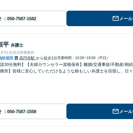
せ
メール
恒平
弁護士
KTG 杉並法律事務所
都
杉並区
高円寺駅
から徒歩1分
営業時間：10:00~19:00（平日）
|
談30分無料】【夫婦カウンセラー資格保有】離婚/交通事故/不動産/相
務所】皆様に安心していただけるような頼もしい弁護士を目指し、日々
せ
メール