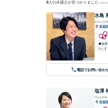
9
人の弁護士が見つかりました
(検索結
水島 
春田法律
杉並
◆加害
たい】
電話でお問い合わ
塩澤 
Sfil法律
杉並