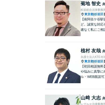
菊地 智史
杉並総合法律事務
東京都
杉並区
|
【南阿佐ケ谷駅
ど。誠実な対応
慮なく私にご相
植村 友哉
弁護士法人KTG 
東京都
杉並区
|
【初回相談無料
や悩みに真摯に
ル・WEB面談可
山﨑 大志
レグルス法律事務