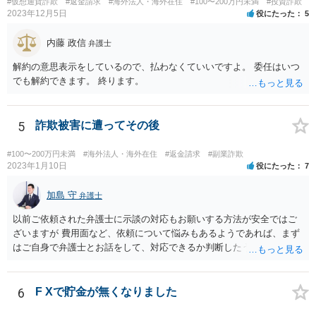
#仮想通貨詐欺
#返金請求
#海外法人・海外在住
#100〜200万円未満
#投資詐欺
2023年12月5日
役にたった
5
内藤 政信
弁護士
解約の意思表示をしているので、払わなくていいですよ。 委任はいつ
でも解約できます。 終ります。
5
詐欺被害に遭ってその後
#100〜200万円未満
#海外法人・海外在住
#返金請求
#副業詐欺
2023年1月10日
役にたった
7
加島 守
弁護士
以前ご依頼された弁護士に示談の対応もお願いする方法が安全ではご
ざいますが 費用面など、依頼について悩みもあるようであれば、まず
はご自身で弁護士とお話をして、対応できるか判断したうえで、 弁護
士への依頼を検討することも可能かと思います。 １度相手方弁護士と
話をしてから、こちらも法律相談で１度弁護士に相談する方法もあり
ますので。 一番安全なのは弁護士に示談交渉の依頼をする方法です
6
F Xで貯金が無くなりました
が、ご事情あるようであれば ご自身で対応する方法もご検討いただい