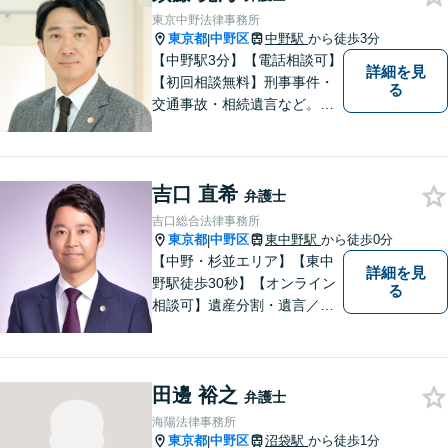
東京中野法律事務所
東京都
中野区
中野駅
から徒歩3分
|
【中野駅3分】【電話相談可】
詳細を見
【初回相談無料】刑事事件・
る
交通事故・相続遺言など。フ
ットワークの軽さと交渉力が
私の大きな強みです。おひと
りで悩みや問題を抱える必要
吉口 直希
はありません。お気軽に弁護
弁護士
士にご相談ください【休日・
吉口総合法律事務所
夜間相談可】
東京都
中野区
東中野駅
から徒歩0分
|
【中野・杉並エリア】【東中
詳細を見
野駅徒歩30秒】【オンライン
る
相談可】遺産分割・遺言／不
動産／企業法務【夜間対応
可】【年間230件相談対応】
スピーディーで丁寧な対応。
田邊 裕之
依頼者様の目線に立ち早期問
弁護士
題解決に取り組みます。お気
海陽法律事務所
軽にご相談ください【完全個
東京都
中野区
沼袋駅
から徒歩1分
|