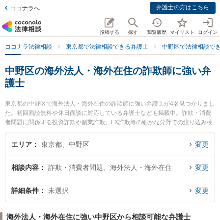
弁護士の方はこちら
ココナラへ
投稿する
探す
閲覧履歴
マイリスト
ログイン
ココナラ法律相談
東京都で法律相談できる弁護士
中野区で法律相談で
中野区の海外法人・海外在住の詐欺師に強い弁
護士
東京都の中野区で海外法人・海外在住の詐欺師に強い弁護士が4名見つかりまし
た。初回面談無料や休日面談に対応している弁護士なども掲載中。詐欺・消費
者問題に関係する投資詐欺や副業詐欺、FX詐欺等の細かな分野での絞り込み検
索もでき便利です。特に東京中野法律事務所の須藤 晃海弁護士や吉口総合法律
事務所の吉口 直希弁護士、海陽法律事務所の田邊 裕之弁護士のプロフィール情
エリア
東京都、中野区
変更
報や弁護士費用、強みなどが注目されています。『中野区で土日や夜間に発生
した海外法人・海外在住の詐欺師のトラブルを今すぐに弁護士に相談したい』
相談内容
詐欺・消費者問題、海外法人・海外在住
変更
『海外法人・海外在住の詐欺師のトラブル解決の実績豊富な近くの弁護士を検
索したい』『初回相談無料で海外法人・海外在住の詐欺師を法律相談できる中
野区内の弁護士に相談予約したい』などでお困りの相談者さんにおすすめで
詳細条件
未選択
変更
す。
海外法人・海外在住に強い中野区から相談可能な弁護士