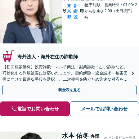
都庁前駅
営業時間：07:00~2
東
新
2:00（土日祝日）
京
宿
から徒歩0
|
都
区
分
海外法人・海外在住の詐欺師
【初回相談無料】投資詐欺・マルチ商法・副業詐欺・占い詐欺など、
巧妙化する詐欺被害に対応いたします。契約解除・返金請求・被害回
復に向けて最適な手段を選択し、二次被害を防ぐため迅速な対応を心
がけます【都庁前駅直結】【複数拠点あり】
料金表を見る
電話でお問い合わせ
メールでお問い合わせ
水本 佑冬
弁護
インタビューを見