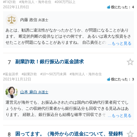
てもいいかもしれません。
#FX詐欺
#海外法人・海外在住
#200万円以上
2022年11月6日
役にたった
4
内藤 政信
弁護士
あとは、勧誘に違法性がなかったかどうか、が問題になることがあり
ます。 断定的判断の提供などはその例です。 あるいは過大な投資をさ
せたことが問題になることがありますね。 自己責任との相関関係です
ね。 先物取引の事例などが参考になるので、弁護士を探してみるとい
いでしょう。
7
副業詐欺！銀行振込の返金請求
#返金請求
#副業詐欺
#10〜50万円未満
#海外法人・海外在住
2021年11月12日
役にたった
3
山本 麻白
弁護士
運営元が海外でも、お振込みされたのは国内の収納代行業者宛てでし
ょうから、この収納代行業者から銀行振込分も回収できる見込みはあ
ります。 経験上、銀行振込分も結構な確率で回収できそうな事案にお
見受けいたしますが、今ご相談されている先生が難しいとおっしゃる
以上、何か難しい事情があるのかもしれません。
8
困ってます。（海外からの送金について、登録料