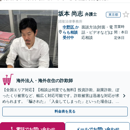
坂本 尚志
弁護士
東京都
清陵法律事務所
営業時
中野区
か
面談方法(対面・電
らも相談
話・ビデオなど)は
間：本日
受付中
応相談
定休日
海外法人・海外在住の詐欺師
【全国エリア対応】【相談は何度でも無料】投資詐欺、副業詐欺、ぼ
ったくり被害など、幅広く対応可能です。詐欺被害は迅速な対応が求
められます。「騙された」「入金してしまった」といった場合は、お
早めにご相談ください。【電話・メール・WEB相談可】
料金表を見る
電話でお問い合わせ
メールでお問い合わせ