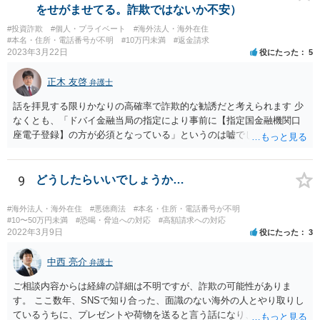
をせがませてる。詐欺ではないか不安）
#投資詐欺
#個人・プライベート
#海外法人・海外在住
#本名・住所・電話番号が不明
#10万円未満
#返金請求
2023年3月22日
役にたった
5
正木 友啓
弁護士
話を拝見する限りかなりの高確率で詐欺的な勧誘だと考えられます 少
なくとも、「ドバイ金融当局の指定により事前に【指定国金融機関口
座電子登録】の方が必須となっている」というのは嘘でしょう 相手に
しないのがベストですが、どうしてもご不安であれば、近くの弁護士
に相談に行かれてください
9
どうしたらいいでしょうか…
#海外法人・海外在住
#悪徳商法
#本名・住所・電話番号が不明
#10〜50万円未満
#恐喝・脅迫への対応
#高額請求への対応
2022年3月9日
役にたった
3
中西 亮介
弁護士
ご相談内容からは経緯の詳細は不明ですが、詐欺の可能性がありま
す。 ここ数年、SNSで知り合った、面識のない海外の人とやり取りし
ているうちに、プレゼントや荷物を送ると言う話になり、通関料等の