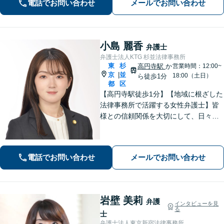
電話でお問い合わせ
メールでお問い合わせ
土日相談可】
小島 麗香
弁護士
弁護士法人KTG 杉並法律事務所
東
杉
高円寺駅
か
営業時間：12:00~
京
並
|
18:00（土日）
ら徒歩1分
都
区
【高円寺駅徒歩1分】【地域に根ざした
法律事務所で活躍する女性弁護士】皆
様との信頼関係を大切にして、日々業
務を行っております。【離婚問題】
【相続】【債務整理】お悩みごとあり
ましたら、お気軽にご相談ください。
電話でお問い合わせ
メールでお問い合わせ
岩壁 美莉
弁護
インタビューを見
る
士
弁護士法人東京新宿法律事務所