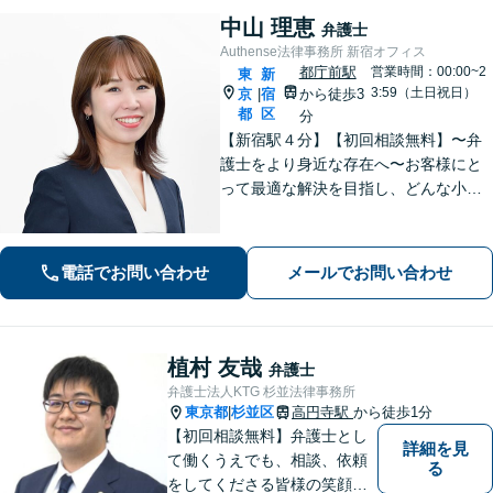
中山 理恵
弁護士
Authense法律事務所 新宿オフィス
都庁前駅
営業時間：00:00~2
東
新
3:59（土日祝日）
京
宿
から徒歩3
|
都
区
分
【新宿駅４分】【初回相談無料】〜弁
護士をより身近な存在へ〜お客様にと
って最適な解決を目指し、どんな小さ
なお悩みもお気軽にご相談ください。
離婚や相続といった家事事件の取り扱
い経験を豊富に有するほか、企業法務
電話でお問い合わせ
メールでお問い合わせ
にも注力しています。
植村 友哉
弁護士
弁護士法人KTG 杉並法律事務所
東京都
杉並区
高円寺駅
から徒歩1分
|
【初回相談無料】弁護士とし
詳細を見
て働くうえでも、相談、依頼
る
をしてくださる皆様の笑顔を