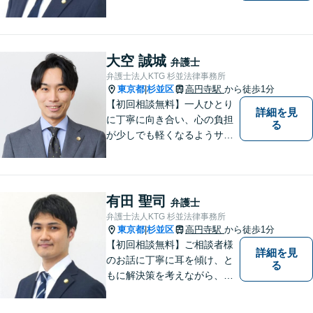
見られるよう、不安や悩みに
真摯に向き合いながら解決へ
と導くことを心がけていま
す。【夜間や休日相談も対応
大空 誠城
弁護士
可能】【メール・WEB面談
弁護士法人KTG 杉並法律事務所
可】
東京都
杉並区
高円寺駅
から徒歩1分
|
【初回相談無料】一人ひとり
詳細を見
に丁寧に向き合い、心の負担
る
が少しでも軽くなるようサポ
ートいたします。問題の背景
にも目を向け、その先の暮ら
しまで見据えた支えを大切に
しています。【夜間や休日相
有田 聖司
弁護士
談も対応可能】【メール・WE
弁護士法人KTG 杉並法律事務所
B面談可】
東京都
杉並区
高円寺駅
から徒歩1分
|
【初回相談無料】ご相談者様
詳細を見
のお話に丁寧に耳を傾け、と
る
もに解決策を考えながら、納
得できる形での問題解決を目
指して尽力いたします。信頼