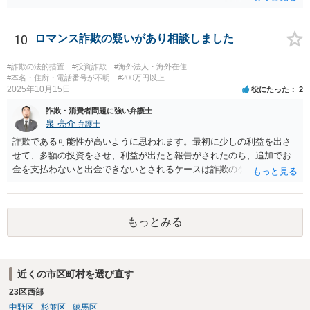
名目で一定の支払いを 求めてくるというという手口の詐欺が流行って
います。 本件でも、住所を教えてしまったとしても、職場まで特定す
ることは通常できませんし、そもそも、支払いと解雇の関連性は考え
10
ロマンス詐欺の疑いがあり相談しました
難いです。 にも関わらず、そのような言葉をもって支払わせようとす
る態様から詐欺の可能性が高いのではないかと思われます。 よほど相
#詐欺の法的措置
#投資詐欺
#海外法人・海外在住
手を信頼できる事情がない限り、支払いをしないようにした方がよい
#本名・住所・電話番号が不明
#200万円以上
2025年10月15日
役にたった
2
と思います。
詐欺・消費者問題に強い弁護士
泉 亮介
弁護士
詐欺である可能性が高いように思われます。最初に少しの利益を出さ
せて、多額の投資をさせ、利益が出たと報告がされたのち、追加でお
金を支払わないと出金できないとされるケースは詐欺のケースで非常
に多いです。 追加で支払いをすることはせず、警察に相談の上、必要
であれば弁護士に相談されると良いでしょう。 ただ、こうした類型の
場合返金が難しいケースが多いため弁護士を立てるかどうかは慎重に
もっとみる
検討されると良いでしょう。
近くの市区町村を選び直す
23区西部
中野区
杉並区
練馬区