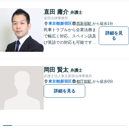
いただける弁護士になれるよ
う日々精進して参ります。
直田 庸介
弁護士
【夜間や休日相談も対応可
直田法律事務所
能】【メール・WEB面談可】
東京都
新宿区
西新宿駅
から徒歩1分
|
民事トラブルから企業法務ま
詳細を見
で幅広く対応。スペイン語及
る
び英語での対応も可能です。
特にスペイン語圏の事業会社
の依頼や、スペイン語圏の相
続人を含む遺産分割を多く扱
っております。
岡田 賢太
弁護士
弁護士法人東京新宿法律事務所
東京都
新宿区
都庁前駅
から徒歩0分
|
詳細を見る