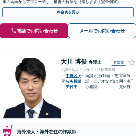
事の両面からアプローチし、最善の解決を目指します【完全個室】
【代々木駅3分】
料金表を見る
電話でお問い合わせ
メールでお問い合わせ
大川 博俊
弁護士
東京都
弁護士法人インサイト法律事務所
営業時
中野区
か
面談方法(対面・電
らも相談
話・ビデオなど)は
間：本日
受付中
応相談
定休日
海外法人・海外在住の詐欺師