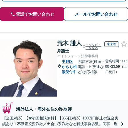
電話でお問い合わせ
メールでお問い合わせ
荒木 謙人
東京都
インタビュ
ーを見る
弁護士
エイトフォース法律事務所
営業時間：00:
中野区
面談方法(対面・
からも相
電話・ビデオな
00~23:59（土
談受付中
ど)は応相談
日祝日）
海外法人・海外在住の詐欺師
【全国対応】【☎︎初回相談無料】【365日対応】100万円以上の返金実
績あり！不動産投資詐欺／出会い系詐欺など解決事例多数。民事・刑