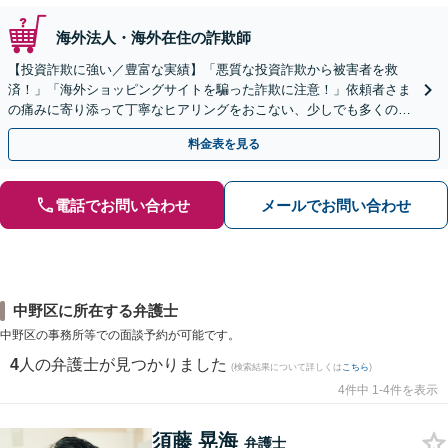
海外法人・海外在住の詐欺師
【投資詐欺に強い／豊富な実績】「悪質な投資詐欺から被害者を救
済！」「海外ショッピングサイトを騙った詐欺に注意！」依頼者さま
の痛みに寄り添って丁寧なヒアリングをおこない、少しでも多くの返
金が得られるよう尽力します！
料金表を見る
電話でお問い合わせ
メールでお問い合わせ
中野区に所在する弁護士
中野区の事務所等での面談予約が可能です。
4
人の弁護士が見つかりました
(検索結果について詳しくは
こちら
)
4件中 1-4件を表示
須藤 晃海
弁護士