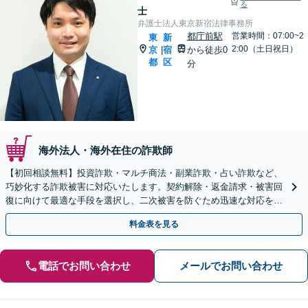
る
士
弁護士法人東京新宿法律事務所
都庁前駅
営業時間：07:00~2
東
新
2:00（土日祝日）
京
宿
から徒歩0
|
都
区
分
海外法人・海外在住の詐欺師
【初回相談無料】投資詐欺・マルチ商法・副業詐欺・占い詐欺など、
巧妙化する詐欺被害に対応いたします。契約解除・返金請求・被害回
復に向けて最適な手段を選択し、二次被害を防ぐため迅速な対応を心
がけます【都庁前駅直結】【複数拠点あり】
料金表を見る
電話でお問い合わせ
メールでお問い合わせ