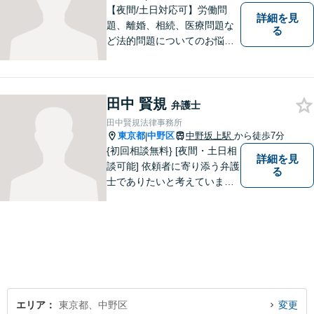
室】
【夜間/土日対応可】労働問
詳細を見
題、離婚、相続、医療問題な
る
ど法的問題についてのお悩み
は東京都中野区の海陽法律事
務所にご相談下さい。町の法
律家として、一つ一つきめ細
田中 賢規
やかに案件に取り組みます。
弁護士
田中賢規法律事務所
東京都
中野区
中野坂上駅
から徒歩7分
|
{初回相談無料} [夜間・土日相
詳細を見
談可能] 依頼者に寄り添う弁護
る
士でありたいと考えていま
す。どんな事でもお気軽にご
相談ください。
エリア
東京都、中野区
変更