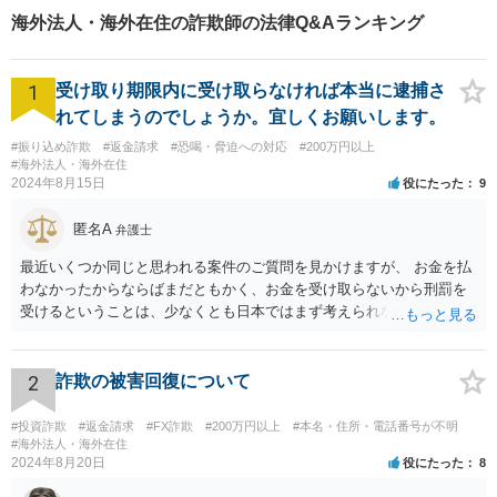
海外法人・海外在住の詐欺師の法律Q&Aランキング
1
受け取り期限内に受け取らなければ本当に逮捕さ
れてしまうのでしょうか。宜しくお願いします。
#振り込め詐欺
#返金請求
#恐喝・脅迫への対応
#200万円以上
#海外法人・海外在住
2024年8月15日
役にたった
9
匿名A
弁護士
最近いくつか同じと思われる案件のご質問を見かけますが、 お金を払
わなかったからならばまだともかく、お金を受け取らないから刑罰を
受けるということは、少なくとも日本ではまず考えられないように思
われます。 相手方への対応等せず、地元の警察への被害相談等行かれ
てみてください。
2
詐欺の被害回復について
#投資詐欺
#返金請求
#FX詐欺
#200万円以上
#本名・住所・電話番号が不明
#海外法人・海外在住
2024年8月20日
役にたった
8