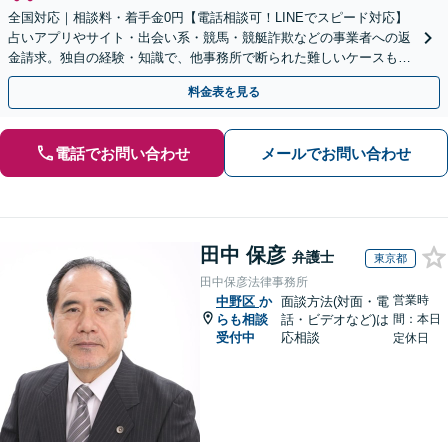
全国対応｜相談料・着手金0円【電話相談可！LINEでスピード対応】
占いアプリやサイト・出会い系・競馬・競艇詐欺などの事業者への返
金請求。独自の経験・知識で、他事務所で断られた難しいケースも解
決に導いた実績あり。まずはお気軽にご相談ください
料金表を見る
電話でお問い合わせ
メールでお問い合わせ
田中 保彦
弁護士
東京都
田中保彦法律事務所
営業時
中野区
か
面談方法(対面・電
らも相談
話・ビデオなど)は
間：本日
受付中
応相談
定休日