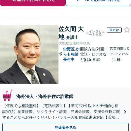
佐久間 大
東京都
インタビュ
ーを見る
地
弁護士
大地総合法律事務所
営業時間：0
中野区
か
面談方法(対面・
らも相談
電話・ビデオな
0:00~23:55
受付中
ど)は応相談
（土日）
海外法人・海外在住の詐欺師
【何度でも相談無料】【電話相談可】【年間2万件以上の圧倒的な相
談実績】副業詐欺、サクラサイト詐欺、当選金詐欺、支援金詐欺に関
することならお任せください！パラリーガル在籍&迅速対応【浜松町
駅1分】※結婚詐欺・ロマンス詐欺に関するご相談はお断り
料金表を見る