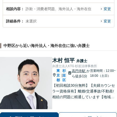
相談内容
詐欺・消費者問題、海外法人・海外在住
変更
詳細条件
未選択
変更
中野区から近い海外法人・海外在住に強い弁護士
木村 恒平
弁護士
弁護士法人KTG 杉並法律事務所
東
杉
高円寺駅
か
営業時間：12:00~
京
並
|
18:00（土日）
ら徒歩1分
都
区
【初回相談30分無料】【夫婦カウンセ
ラー資格保有】離婚/交通事故/不動産/
相続の問題に精通しています【地域に
密着した法律事務所】皆様に安心して
いただけるような頼もしい弁護士を目
指し、日々邁進しております【夜間・