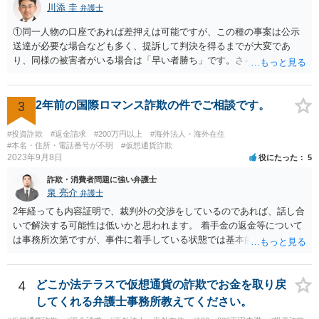
川添 圭
弁護士
①同一人物の口座であれば差押えは可能ですが、この種の事案は公示
送達が必要な場合なども多く、提訴して判決を得るまでが大変であ
り、同様の被害者がいる場合は「早い者勝ち」です。さらに詳しい事
情が必要ですが、仮差押えを含めて一刻も早く動いた方がよいと思わ
れます。 ②わかりません。その法人が特定できるかどうかが問題で
す。調査が必要ですので、弁護士へ相談した方がよいと思います。
3
2年前の国際ロマンス詐欺の件でご相談です。
#投資詐欺
#返金請求
#200万円以上
#海外法人・海外在住
#本名・住所・電話番号が不明
#仮想通貨詐欺
2023年9月8日
役にたった
5
詐欺・消費者問題に強い弁護士
泉 亮介
弁護士
2年経っても内容証明で、裁判外の交渉をしているのであれば、話し合
いで解決する可能性は低いかと思われます。 着手金の返金等について
は事務所次第ですが、事件に着手している状態では基本的に返金に応
じてくれない事務所が多いかと思われます。 依頼している弁護士に
は、現状や今後どう動くのか、回収可能性についてどのような見込み
か等疑問や不安に思っていることは確認をされた方が良いでしょう。
4
どこか法テラスで仮想通貨の詐欺でお金を取り戻
してくれる弁護士事務所教えてください。