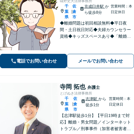
礒野史大法律事務所
千
佐
京成臼井駅
か
営業時間：本
葉
倉
|
日定休日
ら徒歩8分
県
市
◆離婚問題は初回相談無料◆平日夜
間・土日祝日対応◆夫婦カウンセラー
資格◆キッズスペースあり◆「離婚・
相続問題」を重点的に扱う法律事務
所。「悩んで困っている人を笑顔にし
たい！」が私の信条。【京成臼井駅か
電話でお問い合わせ
メールでお問い合わせ
ら徒歩8分】【専用駐車場】
寺岡 拓也
弁護士
とげぬき法律事務所
千
佐
志津駅
から
営業時間：本
葉
倉
|
日定休日
徒歩1分
県
市
【志津駅徒歩1分】【平日19時まで対
応】離婚・男女問題／インターネット
トラブル／刑事事件（加害者被害者含