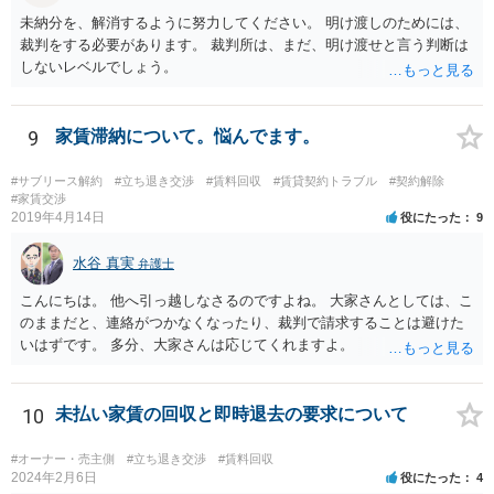
未納分を、解消するように努力してください。 明け渡しのためには、
裁判をする必要があります。 裁判所は、まだ、明け渡せと言う判断は
しないレベルでしょう。
9
家賃滞納について。悩んでます。
#サブリース解約
#立ち退き交渉
#賃料回収
#賃貸契約トラブル
#契約解除
#家賃交渉
2019年4月14日
役にたった
9
水谷 真実
弁護士
こんにちは。 他へ引っ越しなさるのですよね。 大家さんとしては、こ
のままだと、連絡がつかなくなったり、裁判で請求することは避けた
いはずです。 多分、大家さんは応じてくれますよ。
10
未払い家賃の回収と即時退去の要求について
#オーナー・売主側
#立ち退き交渉
#賃料回収
2024年2月6日
役にたった
4