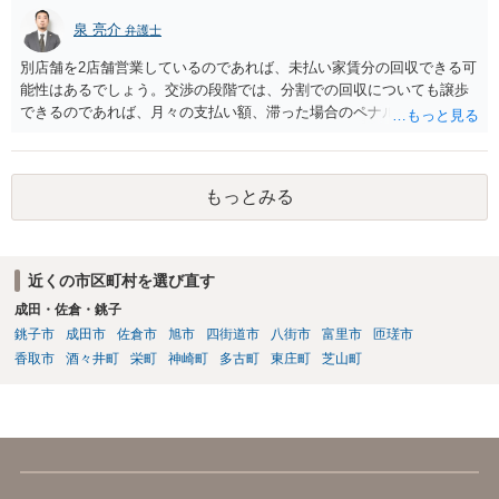
泉 亮介
弁護士
別店舗を2店舗営業しているのであれば、未払い家賃分の回収できる可
能性はあるでしょう。交渉の段階では、分割での回収についても譲歩
できるのであれば、月々の支払い額、滞った場合のペナルティ等を定
め合意書を交わしておくと良いでしょう。 まず内容証明と裁判外交渉
で行い、相手方の対応次第では訴訟を検討するという形の方が、交渉
で解決した場合弁護士費用も安くなるためで良いかと思われます。
もっとみる
近くの市区町村を選び直す
成田・佐倉・銚子
銚子市
成田市
佐倉市
旭市
四街道市
八街市
富里市
匝瑳市
香取市
酒々井町
栄町
神崎町
多古町
東庄町
芝山町