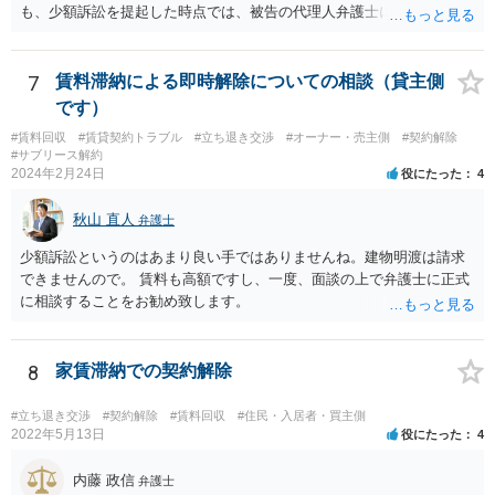
弁護士が依頼を受ければ代わりに裁判所とのやりとりを行うことが可
も、少額訴訟を提起した時点では、被告の代理人弁護士には民事訴訟
能です。双方に弁護士がついていればウェブ会議で裁判を実施する場
法の訴訟代理人としての地位はまだないからです。
合もあるでしょう。 ただし、ご本人さんも同行してもらう必要が和解
協議の場合だとあると思います。
7
賃料滞納による即時解除についての相談（貸主側
です）
#賃料回収
#賃貸契約トラブル
#立ち退き交渉
#オーナー・売主側
#契約解除
#サブリース解約
2024年2月24日
役にたった
4
秋山 直人
弁護士
少額訴訟というのはあまり良い手ではありませんね。建物明渡は請求
できませんので。 賃料も高額ですし、一度、面談の上で弁護士に正式
に相談することをお勧め致します。
8
家賃滞納での契約解除
#立ち退き交渉
#契約解除
#賃料回収
#住民・入居者・買主側
2022年5月13日
役にたった
4
内藤 政信
弁護士