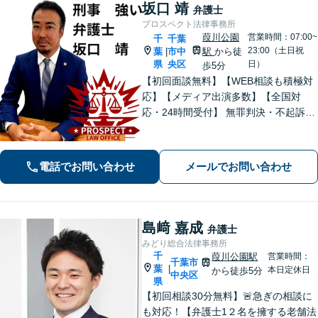
坂口 靖
弁護士
プロスペクト法律事務所
葭川公園
営業時間：07:00~
千
千葉
23:00（土日祝
葉
市中
駅
から徒
|
県
央区
日）
歩5分
【初回面談無料】【WEB相談も積極対
応】【メディア出演多数】【全国対
応・24時間受付】 無罪判決・不起訴多
数の“実力派”弁護士が直接対応！刑事弁
護に精通し、圧倒的な交渉力で最善の
結果へ。粘り強く、鋭く、そして迅速
電話でお問い合わせ
メールでお問い合わせ
に。明朗な料金体系で安心サポート。
島﨑 嘉成
弁護士
みどり総合法律事務所
千
葭川公園駅
営業時間：
千葉市
葉
|
本日定休日
から徒歩5分
中央区
県
【初回相談30分無料】🚨急ぎの相談に
も対応！【弁護士1２名を擁する老舗法