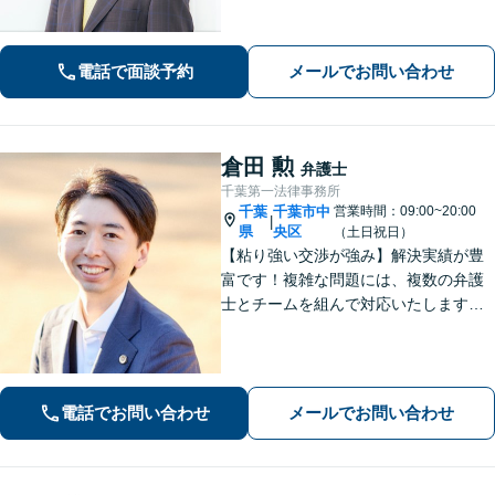
む）などの問題に対応しております。
親しみやすさが取り柄です。お気軽に
ご相談ください【zoom面談可】【全国
電話で面談予約
メールでお問い合わせ
相談対応】
倉田 勲
弁護士
千葉第一法律事務所
千葉
千葉市中
営業時間：09:00~20:00
|
県
央区
（土日祝日）
【粘り強い交渉が強み】解決実績が豊
富です！複雑な問題には、複数の弁護
士とチームを組んで対応いたします。
【安心・分かりやすい料金体系】些細
なお悩みにも、丁寧に寄り添い、不安
を軽減します。まずはお気軽にご相談
ください。
電話でお問い合わせ
メールでお問い合わせ