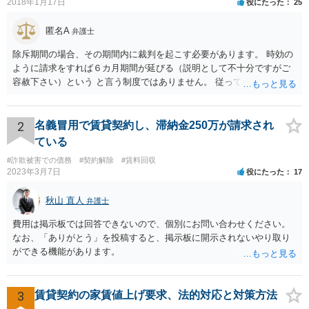
2018年1月17日
役にたった
25
匿名A
弁護士
除斥期間の場合、その期間内に裁判を起こす必要があります。 時効の
ように請求をすれば６カ月期間が延びる（説明として不十分ですがご
容赦下さい）という と言う制度ではありません。 従って、理論上は１
年経過していますので、既に支払義務はありません。
2
名義冒用で賃貸契約し、滞納金250万が請求され
ている
#詐欺被害での債務
#契約解除
#賃料回収
2023年3月7日
役にたった
17
秋山 直人
弁護士
費用は掲示板では回答できないので、個別にお問い合わせください。
なお、「ありがとう」を投稿すると、掲示板に開示されないやり取り
ができる機能があります。
3
賃貸契約の家賃値上げ要求、法的対応と対策方法