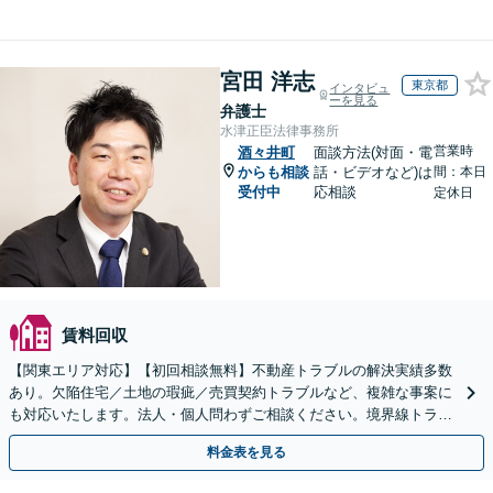
宮田 洋志
東京都
インタビュ
ーを見る
弁護士
水津正臣法律事務所
営業時
酒々井町
面談方法(対面・電
からも相談
話・ビデオなど)は
間：本日
受付中
応相談
定休日
賃料回収
【関東エリア対応】【初回相談無料】不動産トラブルの解決実績多数
あり。欠陥住宅／土地の瑕疵／売買契約トラブルなど、複雑な事案に
も対応いたします。法人・個人問わずご相談ください。境界線トラブ
ルも多くの対応実績あり。【電話相談・Web面談可】
料金表を見る