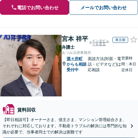
電話でお問い合わせ
メールでお問い合わせ
宮本 祥平
東京都
インタビュ
ーを見る
弁護士
あつみ法律事務所
営業時
酒々井町
面談方法(対面・電
からも相談
話・ビデオなど)は
間：本日
受付中
応相談
定休日
賃料回収
【即日相談可】オーナーさま、借主さま、マンション管理組合さま、
それぞれに対応しております。不動産トラブルの解決には専門的な知
識が必要で、当事者同士での解決は困難です