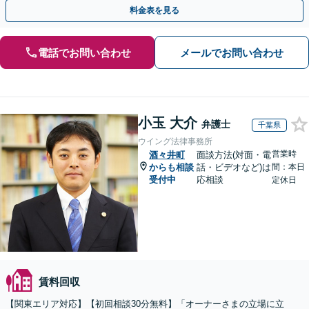
料金表を見る
電話でお問い合わせ
メールでお問い合わせ
小玉 大介
弁護士
千葉県
ウイング法律事務所
営業時
酒々井町
面談方法(対面・電
からも相談
話・ビデオなど)は
間：本日
受付中
応相談
定休日
賃料回収
【関東エリア対応】【初回相談30分無料】「オーナーさまの立場に立