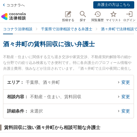
弁護士の方はこちら
ココナラへ
投稿する
探す
閲覧履歴
マイリスト
ログイン
ココナラ法律相談
千葉県で法律相談できる弁護士
酒々井町で法律相談
酒々井町の賃料回収に強い弁護士
不動産・住まいに関係する立ち退き交渉や家賃交渉、不動産契約解除等の細か
な分野での絞り込み検索もでき便利です。特に各弁護士のプロフィール情報や
弁護士費用、強みなどが注目されています。『酒々井町で土日や夜間に発生し
た賃料回収のトラブルを今すぐに弁護士に相談したい』『賃料回収のトラブル
解決の実績豊富な近くの弁護士を検索したい』『初回相談無料で賃料回収を法
エリア
千葉県、酒々井町
変更
律相談できる酒々井町内の弁護士に相談予約したい』などでお困りの相談者さ
んにおすすめです。
相談内容
不動産・住まい、賃料回収
変更
詳細条件
未選択
変更
賃料回収に強い酒々井町から相談可能な弁護士