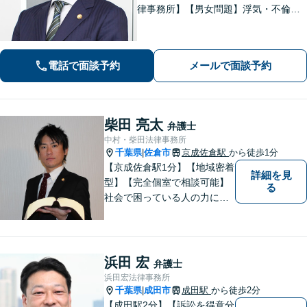
律事務所】【男女問題】浮気・不倫の
慰謝料・親権問題などご相談ください
【借金問題】最適な債務整理をご提案
【債権回収】売掛金の回収はお任せ
電話で面談予約
メールで面談予約
【葭川公園駅5分／千葉中央駅10分】
柴田 亮太
弁護士
中村・柴田法律事務所
千葉県
佐倉市
京成佐倉駅
から徒歩1分
|
【京成佐倉駅1分】【地域密着
詳細を見
型】【完全個室で相談可能】
る
社会で困っている人の力にな
りたいと思い、弁護士を志し
ました。地元の皆様からはお
金に関するご相談の他、遺産
相続、離婚・男女問題、交通
浜田 宏
弁護士
事故の案件を広く受け付けて
浜田宏法律事務所
います。 ぜひご相談くださ
千葉県
成田市
成田駅
から徒歩2分
|
い。
【成田駅2分】【訴訟を得意分