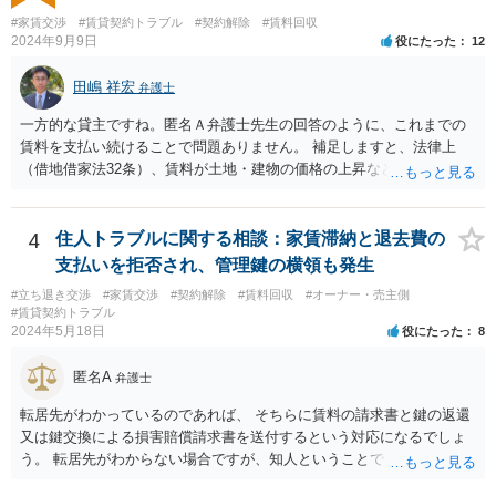
#家賃交渉
#賃貸契約トラブル
#契約解除
#賃料回収
2024年9月9日
役にたった
12
田嶋 祥宏
弁護士
一方的な貸主ですね。匿名Ａ弁護士先生の回答のように、これまでの
賃料を支払い続けることで問題ありません。 補足しますと、法律上
（借地借家法32条）、賃料が土地・建物の価格の上昇などの経済事情
の変動や、近隣の同種建物の賃料と比較して「不相当となったとき」
は、「契約条件にかかわらず」、当事者は賃料の増減を請求できる、
とされています。 「不相当」かどうかは、貸主から、近隣相場の上昇
4
住人トラブルに関する相談：家賃滞納と退去費の
を示す同種賃貸物件の根拠資料などを提示してもらわないと判断でき
支払いを拒否され、管理鍵の横領も発生
ませんよね。ご相談者様のケースでは、こうした資料が示されていな
#立ち退き交渉
#家賃交渉
#契約解除
#賃料回収
#オーナー・売主側
いと思われることと、１０％が相当がどうかが分からないので、「不
#賃貸契約トラブル
相当」という判断ができないから賃料増額には応じないという主張が
2024年5月18日
役にたった
8
できます。 なお、賃貸借契約書には「家賃の変更は貸主・借主間の合
意の上で行う」という特約があるとのことですが、最高裁判例（S56.
匿名A
弁護士
4.20）では、このような特約があっても協議を経ない増額請求も有効
とされているため（本当に賃料が不相当であれば特約に拘束されるの
転居先がわかっているのであれば、 そちらに賃料の請求書と鍵の返還
は不合理だからという考え方です。「契約条件にかかわらず」とはそ
又は鍵交換による損害賠償請求書を送付するという対応になるでしょ
ういう意味です。）、契約違反だから増額には応じないという理論で
う。 転居先がわからない場合ですが、知人ということで、連絡がつく
はなく、上記のとおり、「不相当」かどうかが判断できないから、と
のであれば、そちらに連絡をしてという形ですが、知人間ということ