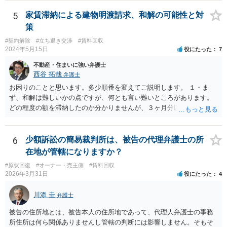
いう理論になると思います。 そして、法律上、増額協議が整わない場
で、適切な対応が望めない場合は、債権回収を弁護士に依頼すること
合、増額を正当とする判決が確定するまでは相当な賃料（※現在の賃
をご検討ください。
5
家賃滞納による建物明渡請求、和解の可能性と対
料）を支払えば足りる、とされています。 もし、貸主が「現在の賃料
策
なら受け取らない」などと言った場合は、最寄りの法務局に現在の賃
#契約解除
#立ち退き交渉
#賃料回収
料を供託してください。賃料を支払わないと契約が解除される可能性
2024年5月15日
役にたった
7
がありますので、注意が必要です。
不動産・住まいに強い弁護士
西谷 拓哉
弁護士
お困りのことと思います。多少順番を変えてご説明します。 １・ま
ず、和解は難しいかの点ですが、何とも言い難いところがあります。
どの程度の額を滞納したのか分かりませんが、３ヶ月分以上滞納した
り、これまで繰り返し賃料滞納があったりすると、 信頼関係が破壊さ
れたと評価され、来月払えるからと言って、大家があなたとの賃貸借
契約が解約できることに変わりなくなってしまうからです。 そのよう
6
少額訴訟の簡易裁判所は、被告の代理弁護士の所
な場合、相手が、「もう出て行って欲しい」と考えていれば、引き続
在地が管轄になりますか？
き居住する前提での和解は難しい可能性があります。 ２・弁護士が事
#原状回復
#オーナー・売主側
#賃料回収
件の見通しをたてるにも、賃料滞納状況で見立てが変わりますし、そ
2026年3月31日
役にたった
4
もそも賃料滞納状況によってはご希望に沿える活動を保障できず、 依
頼を受けられないかもしれないです。依頼を受けるにしても厳しめの
川添 圭
弁護士
リスクを踏まえた上でのものとなる可能性があります。 定型的な事件
依頼となるかもわからず、着手金額もなんともいえないと思います。
被告の住所地とは、被告本人の住所地であって、代理人弁護士の事務
複数事務所にあたり、着手金額を確認されるとよいと思います。 ３・
所住所は何ら関係ありませんし管轄の判断には影響しません。そもそ