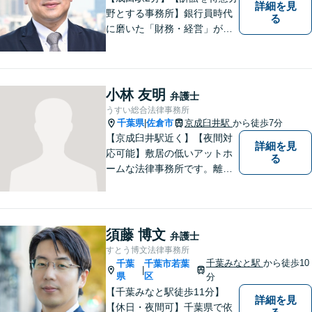
詳細を見
野とする事務所】銀行員時代
る
に磨いた「財務・経営」が強
み。依頼者さまのもとに直接
足を運び、対面でお話を聞く
現場主義を大切に。相談しや
すいパートナーを目指してい
小林 友明
弁護士
ます。【元裁判官の弁護士も
うすい総合法律事務所
在籍】企業法務を中心に、個
千葉県
佐倉市
京成臼井駅
から徒歩7分
|
人案件にも対応
【京成臼井駅近く】【夜間対
詳細を見
応可能】敷居の低いアットホ
る
ームな法律事務所です。離婚
問題／相続問題／交通事故／
刑事事件／企業法務など、幅
広い法律トラブルに対応。
【地域に根差し他弁護士】的
須藤 博文
弁護士
確なアドバイスやサポートで
すとう博文法律事務所
ご相談者様のお役に立てるよ
千葉みなと駅
から徒歩10
千葉
千葉市若葉
|
う尽力します。
県
区
分
【千葉みなと駅徒歩11分】
詳細を見
【休日・夜間可】千葉県で依