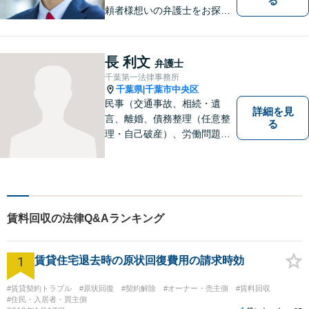
る
頼者様想いの弁護士をお探し
ならぜひご相談を！依頼者様
の経済面・精神面を大切に
し、幸福な生活を実現するた
長 利文
弁護士
めに努力を惜しみません。債
千葉第一法律事務所
務整理／刑事／企業法務／交
千葉県
千葉市中央区
|
通事故など、あらゆる問題に
民事（交通事故、相続・遺
詳細を見
対応可能◎
言、離婚、債務整理（任意整
る
理・自己破産）、労働問題
等）、刑事の幅広い分野を取
り扱っております。些細な問
題でも一人で抱え込まずにま
ずはご相談ください。問題の
解決に向けて誠心誠意対応い
賃料回収の法律Q&Aランキング
たします。【近隣駐車場あ
り】
1
賃貸住宅退去時の原状回復費用の請求時効
#賃貸契約トラブル
#原状回復
#契約解除
#オーナー・売主側
#賃料回収
#住民・入居者・買主側