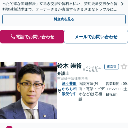
った的確な問題解決」立退き交渉や賃料不払い、契約更新交渉から賃
料増減額請求まで、オーナーさまが直面するさまざまなトラブルに対
応「不動産鑑定士・司法書士と連携」【休日相談可】
料金表を見る
電話でお問い合わせ
メールでお問い合わせ
鈴木 崇裕
東京都
インタビュ
ーを見る
弁護士
吉田修平法律事務所
酒々井町
面談方法(対
営業時間：09:
からも相
面・電話・ビデ
00~22:00（土
談受付中
オなど)は応相
日祝日）
談