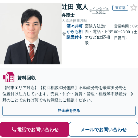
辻田 寛人
東京都
インタビュ
ーを見る
弁護士
大原法律事務所
酒々井町
面談方法(対
営業時間：09:
からも相
面・電話・ビデ
00~23:00（土
談受付中
オなど)は応相
日祝日）
談
賃料回収
【関東エリア対応】【初回相談30分無料】不動産分野を最重要分野と
位置付け注力しています。売買・仲介・賃貸・管理・相続等不動産分
野のことであれば何でもお気軽にご相談ください。
料金表を見る
電話でお問い合わせ
メールでお問い合わせ