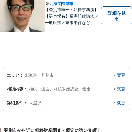
北海道
登別市
|
【登別市唯一の法律事務所】
詳細を見
【駐車場有】損害賠償請求／
る
一般民事／家事事件など、幅
広いお困りごとに対応可能！
地域の方々の悩みトラブルを
解決し、明るく活気のある地
域づくりに貢献いたします。
小さなお困りごとでも、お早
めにご相談ください！
エリア
北海道、登別市
変更
相談内容
相続・遺言、相続財産調査・鑑定
変更
詳細条件
未選択
変更
登別市から近い相続財産調査・鑑定に強い弁護士