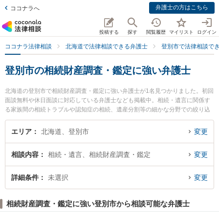
弁護士の方はこちら
ココナラへ
投稿する
探す
閲覧履歴
マイリスト
ログイン
ココナラ法律相談
北海道で法律相談できる弁護士
登別市で法律相談で
登別市の相続財産調査・鑑定に強い弁護士
北海道の登別市で相続財産調査・鑑定に強い弁護士が1名見つかりました。初回
面談無料や休日面談に対応している弁護士なども掲載中。相続・遺言に関係す
る家族間の相続トラブルや認知症の相続、遺産分割等の細かな分野での絞り込
み検索もでき便利です。特にのぼりべつ法律事務所の八木橋 俊輔弁護士のプロ
フィール情報や弁護士費用、強みなどが注目されています。『登別市で土日や
エリア
北海道、登別市
変更
夜間に発生した相続財産調査・鑑定のトラブルを今すぐに弁護士に相談した
い』『相続財産調査・鑑定のトラブル解決の実績豊富な近くの弁護士を検索し
相談内容
相続・遺言、相続財産調査・鑑定
変更
たい』『初回相談無料で相続財産調査・鑑定を法律相談できる登別市内の弁護
士に相談予約したい』などでお困りの相談者さんにおすすめです。
詳細条件
未選択
変更
相続財産調査・鑑定に強い登別市から相談可能な弁護士