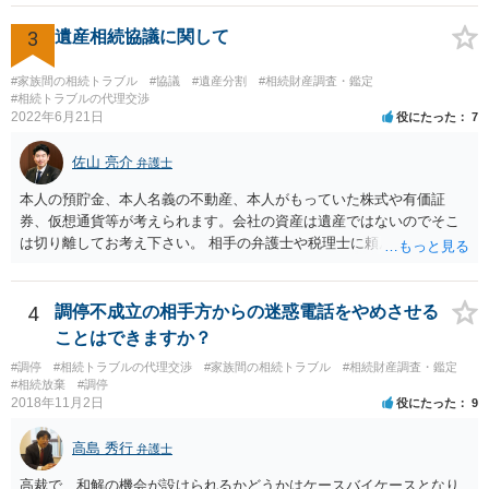
(例えば、○○のときにお姉さんは亡くなった方からお金を援助してもら
3
遺産相続協議に関して
った等)、それも書くとよいです。 書かない方が良いと思うことは、遺
産分割に関係ない(と思われる)いきさつを沢山盛り込むことだと考えま
#家族間の相続トラブル
#協議
#遺産分割
#相続財産調査・鑑定
す(あくまで遺産分割に関係することに留める方が、裁判所や調停委員
#相続トラブルの代理交渉
の方に事情を理解してもらいやすいと思います)。
2022年6月21日
役にたった
7
佐山 亮介
弁護士
本人の預貯金、本人名義の不動産、本人がもっていた株式や有価証
券、仮想通貨等が考えられます。会社の資産は遺産ではないのでそこ
は切り離してお考え下さい。 相手の弁護士や税理士に頼んでも守秘義
務を理由に断られる可能性が高いです。 資料は調停を起こしてから任
意に開示を求め、応じなければ「調査嘱託」という手続きを使って銀
行等に照会をかけることになるでしょう。 不動産は、相続登記が済ん
4
調停不成立の相手方からの迷惑電話をやめさせる
でいなければ市役所ないし区役所に、お子様と義父様のつながりがわ
ことはできますか？
かる戸籍一式を揃えてもちこみ、「名寄せ」という手続きをすると、
#調停
#相続トラブルの代理交渉
#家族間の相続トラブル
#相続財産調査・鑑定
分かると思います。遺産分割協議書の偽造等により既に相続登記され
#相続放棄
#調停
てしまっている場合は、住所などに当たりをつけて登記名義を調べて
2018年11月2日
役にたった
9
探すことになるでしょう。 代理人弁護士を立てられるのはおすすめで
すが、現代では、各々が自由に価格設定をしていますので、特に相場
高島 秀行
弁護士
はお示しできません。ただし、かつて日本弁護士連合会が設けていた
報酬基準を踏まえて価格設定している弁護士は一定数いると思います
高裁で、和解の機会が設けられるかどうかはケースバイケースとなり