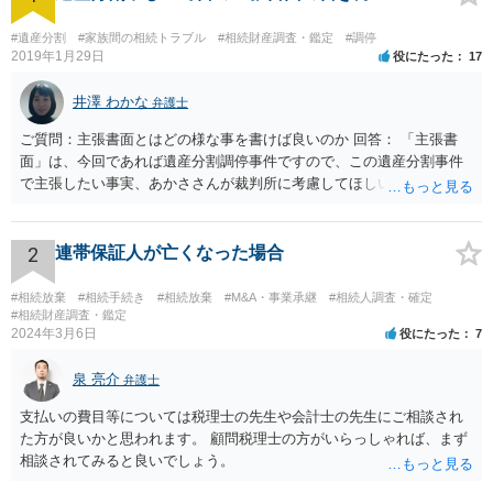
#遺産分割
#家族間の相続トラブル
#相続財産調査・鑑定
#調停
2019年1月29日
役にたった
17
井澤 わかな
弁護士
ご質問：主張書面とはどの様な事を書けば良いのか 回答： 「主張書
面」は、今回であれば遺産分割調停事件ですので、この遺産分割事件
で主張したい事実、あかささんが裁判所に考慮してほしいと思う、亡
くなった方・あかささん・お姉さん間の事情などを記入することにな
ります。 もし、主張したい事実や考慮してほしい事情に関連して
資料を持っているようであれば、主張書面とは別で提出できます。も
2
連帯保証人が亡くなった場合
し、お姉さんに見られたくないような資料がある場合、「非開示の希
望に関する申出書」と共に提出することも考えられます。 ご質問：書
#相続放棄
#相続手続き
#相続放棄
#M&A・事業承継
#相続人調査・確定
いた方が良い事と書かない方が良い事 回答： お姉さんが申立書の「申
#相続財産調査・鑑定
2024年3月6日
役にたった
7
立ての趣旨」のところに書いている遺産の分け方に対して意見があれ
ば、まずそれを書くとよいです。 次に「申立ての理由」のところに、
泉 亮介
なぜ調停を申し立てたのか(例えば、あかささんと話合いが出来ない／
弁護士
決裂した、など)や亡くなった方・あかささん・お姉さん間の事情やい
支払いの費目等については税理士の先生や会計士の先生にご相談され
きさつなどが書かれていると思うので、あかささんから見てそれは違
た方が良いかと思われます。 顧問税理士の方がいらっしゃれば、まず
うと感じるところは、どのように違うのか、など書くとよいです。 そ
相談されてみると良いでしょう。
の他、お姉さんの申立書には書かれていないけど、どのように遺産を
分けるかを決めるについてあかささんが重要だと考える事情があれば