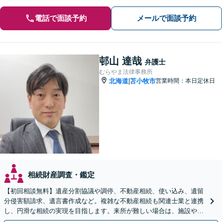
電話で面談予約
メールで面談予約
邨山 達哉
弁護士
むらやま法律事務所
北海道
苫小牧市
営業時間：本日定休日
|
相続財産調査・鑑定
【初回相談無料】遺産分割協議や調停、不動産相続、使い込み、遺留
分侵害額請求、遺言書作成など。複雑な不動産相続も関連士業と連携
し、円滑な相続の実現を目指します。来所が難しい場合は、施設や病
院への出張相談も対応可能です【弁護士歴19年以上】