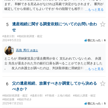
ので、それが一応の目安となるでしょう。
ます。 和解できる見込みがなければ高裁で決定がなされます。 審判が
確定してから依頼してもよいですが 今の段階でも相手方の連絡が迷惑
であれば 弁護士に依頼してもよいと思います。
5
遺産相続に関する調査依頼についてのお問い合わ
せ
#遺産分割
#相続財産調査・鑑定
2024年5月2日
役にたった
6
高島 秀行
弁護士
ところが 滞納家賃及び退去費用が全く 支払われていないため、 弁護
士 先生が退去された方の銀行口座を調べることができたと聞きました
。 友人の弁護士が調べたのは、判決取得後に滞納賃料回収のため
に、預金の有無及び残高の開示を求めたもので 判決を取るために、
預金の入出金履歴を調べたわけではありません。 残念ながら、事案
や目的も異なりますし、開示の内容も異なります。
6
父の遺産相続、放棄すべきか調査してから決める
べきか？
#相続財産調査・鑑定
#遺産分割
#不動産・土地の相続
#相続人調査・確定
#相続放棄
#相続手続き
2025年7月15日
役にたった
5