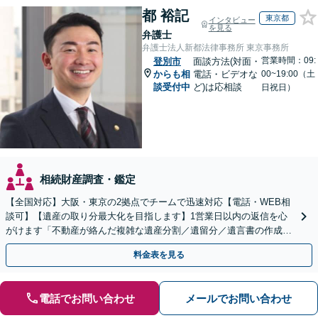
都 裕記
東京都
インタビュー
を見る
弁護士
弁護士法人新都法律事務所 東京事務所
営業時間：09:
登別市
面談方法(対面・
からも相
電話・ビデオな
00~19:00（土
談受付中
ど)は応相談
日祝日）
相続財産調査・鑑定
【全国対応】大阪・東京の2拠点でチームで迅速対応【電話・WEB相
談可】【遺産の取り分最大化を目指します】1営業日以内の返信を心
がけます「不動産が絡んだ複雑な遺産分割／遺留分／遺言書の作成・
執行／事業承継など、お任せください」【休日相談あり】
料金表を見る
電話でお問い合わせ
メールでお問い合わせ