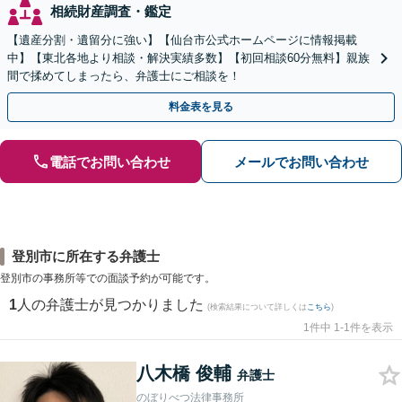
相続財産調査・鑑定
【遺産分割・遺留分に強い】【仙台市公式ホームページに情報掲載
中】【東北各地より相談・解決実績多数】【初回相談60分無料】親族
間で揉めてしまったら、弁護士にご相談を！
料金表を見る
電話でお問い合わせ
メールでお問い合わせ
登別市に所在する弁護士
登別市の事務所等での面談予約が可能です。
1
人の弁護士が見つかりました
(検索結果について詳しくは
こちら
)
1件中 1-1件を表示
八木橋 俊輔
弁護士
のぼりべつ法律事務所