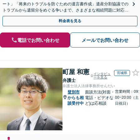
ート」「将来のトラブルを防ぐための遺言書作成」遺産分割協議での
トラブルから遺留分をめぐる争いまで、さまざまな相続問題に対応し
ています「アクセス良好・WEB面談対応で安心の相談」
料金表を見る
電話でお問い合わせ
メールでお問い合わせ
町屋 和憲
宮城県
インタビュ
ーを見る
弁護士
弁護士法人法律事務所せんだい
営業時間：09:
登別市
面談方法(対面・
からも相
電話・ビデオな
00~20:00（土
談受付中
ど)は応相談
日祝日）