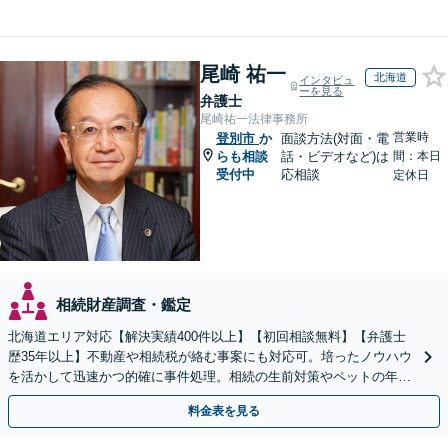
尾崎 祐一
北海道
インタビュ
ーを見る
弁護士
尾崎祐一法律事務所
営業時
登別市
か
面談方法(対面・電
らも相談
話・ビデオなど)は
間：本日
受付中
応相談
定休日
相続財産調査・鑑定
北海道エリア対応【解決実績400件以上】【初回相談無料】【弁護士
歴35年以上】不動産や相続税が絡む事案にも対応可。培ったノウハウ
を活かして迅速かつ的確に事件処理。相続の生前対策やペットの年金
システムもお任せ【完全個室】【自衛隊前駅8分】
料金表を見る