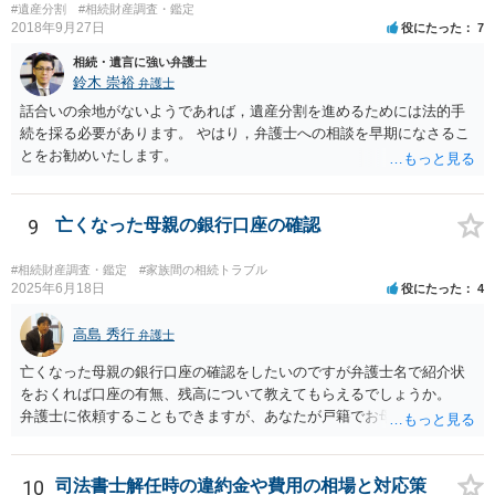
#遺産分割
#相続財産調査・鑑定
2018年9月27日
役にたった
7
相続・遺言に強い弁護士
鈴木 崇裕
弁護士
話合いの余地がないようであれば，遺産分割を進めるためには法的手
続を採る必要があります。 やはり，弁護士への相談を早期になさるこ
とをお勧めいたします。
9
亡くなった母親の銀行口座の確認
#相続財産調査・鑑定
#家族間の相続トラブル
2025年6月18日
役にたった
4
高島 秀行
弁護士
亡くなった母親の銀行口座の確認をしたいのですが弁護士名で紹介状
をおくれば口座の有無、残高について教えてもらえるでしょうか。
弁護士に依頼することもできますが、あなたが戸籍でお母さんの相続
人であり、相続人本人であることなどを証明すれば、口座の有無や残
高は教えてくれると思います。 自分ではよくわからないということ
であれば、弁護士に相談し依頼されたら良いと思います。
10
司法書士解任時の違約金や費用の相場と対応策