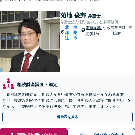
菊地 俊邦
弁護士
弁護士法人北海道みらい法律事務所
北
室
東室蘭駅
から
営業時間：本
海
蘭
|
日定休日
徒歩1分
道
市
相続財産調査・鑑定
【初回無料相談対応】相続人が多い事案や共有不動産がかかわる事案
など、複雑な相続のご相談にも対応可能。各相続人と誠実に向き合い
ながら、「納得感」のある解決を目指して尽力します【オンライン面
談可】【完全個室で相談可】【東室蘭駅1分】
料金表を見る