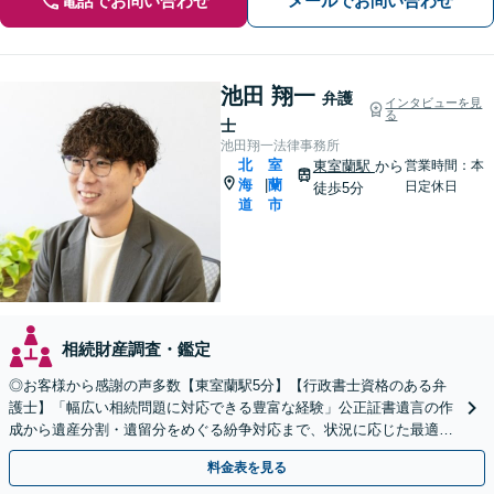
電話でお問い合わせ
メールでお問い合わせ
池田 翔一
弁護
インタビューを見
る
士
池田翔一法律事務所
北
室
東室蘭駅
から
営業時間：本
海
蘭
|
日定休日
徒歩5分
道
市
相続財産調査・鑑定
◎お客様から感謝の声多数【東室蘭駅5分】【行政書士資格のある弁
護士】「幅広い相続問題に対応できる豊富な経験」公正証書遺言の作
成から遺産分割・遺留分をめぐる紛争対応まで、状況に応じた最適な
方法をご提案します【夜間相談可】
料金表を見る