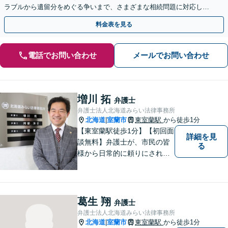
ラブルから遺留分をめぐる争いまで、さまざまな相続問題に対応して
います「アクセス良好・WEB面談対応で安心の相談」
料金表を見る
電話でお問い合わせ
メールでお問い合わせ
増川 拓
弁護士
弁護士法人北海道みらい法律事務所
北海道
室蘭市
東室蘭駅
から徒歩1分
|
【東室蘭駅徒歩1分】【初回面
詳細を見
談無料】弁護士が、市民の皆
る
様から日常的に頼りにされる
存在になる社会を目指して、
日々精進してまいります。皆
様のトラブルを解決し、明る
い未来へと導きます。お気軽
葛生 翔
弁護士
にご相談ください。【駐車場
弁護士法人北海道みらい法律事務所
あり】
北海道
室蘭市
東室蘭駅
から徒歩1分
|