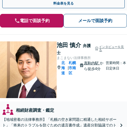
料金表を見る
電話で面談予約
メールで面談予約
池田 慎介
弁護
インタビューを見
る
士
まこまない法律事務所
北
札幌
真駒内駅
か
営業時間：本
海
市南
|
日定休日
ら徒歩4分
道
区
相続財産調査・鑑定
【地域密着の法律事務所】「札幌の空き家問題に精通した相続サポー
ト」「将来のトラブルを防ぐための遺言書作成」遺産分割協議でのト