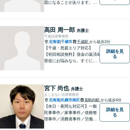
題になることがあります。ぜ
ひ他の人に話すようにしてく
ださい。ご相談お待ちしてお
ります。
髙田 周一郎
弁護士
千歳法律事務所
北海道
千歳市
千歳駅
から徒歩2分
|
【千歳・恵庭エリア対応】
詳細を見
【初回相談無料】借金の返済&
る
督促にお悩みなら、すぐにご
相談下さい！豊富な経験を活
かし、最適な解決方法をご提
案します。任意整理／自己破
産の解決実績多数！【千歳駅
宮下 尚也
弁護士
徒歩２分】【分割払い可】
まこまない法律事務所
北海道
札幌市南区
真駒内駅
から徒歩4分
|
【休日・夜間も対応可】一般
詳細を見
民事事件／家事事件／債務整
る
理事件／消費者事件／労働事
件／刑事事件／会社関係など