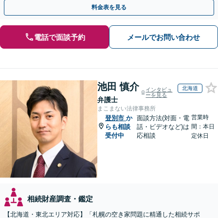
相続トラブルもまずはご相談ください。WEB面談可。
料金表を見る
電話で面談予約
メールでお問い合わせ
池田 慎介
北海道
インタビュ
ーを見る
弁護士
まこまない法律事務所
営業時
登別市
か
面談方法(対面・電
らも相談
話・ビデオなど)は
間：本日
受付中
応相談
定休日
相続財産調査・鑑定
【北海道・東北エリア対応】「札幌の空き家問題に精通した相続サポ