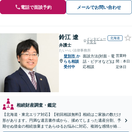
電話で面談予約
メールでお問い合わせ
鈴江 遼
北海道
インタビュー
を見る
弁護士
たいへい法律事務所
営業時
登別市
か
面談方法(対面・電
らも相談
話・ビデオなど)は
間：本日
受付中
応相談
定休日
相続財産調査・鑑定
【北海道・東北エリア対応】【初回相談無料】相続はご家族の数だけ
形があります。円満な遺言書作成から、揉めてしまった遺産分割、予
期せぬ借金の相続放棄まであらゆるお悩みに対応。複雑な感情が絡む