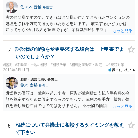
佐々木 晋輔
弁護士
実のお父様ですので、できればお父様が住んでおられたマンションの
処理をされる方向で考えられたらと思います。 放棄するかどうかは、
知ってから3カ月以内が原則ですが、家庭裁判所に申立すれば3カ月の
期間を伸長することができます。 その間に、財産の状況を調査して、
放棄するかどうか決めることができます。 銀行やサラ金が数年も放置
することはありませんので、数年後に借金が発見される可能性はほぼ
7
訴訟物の価額を変更要求する場合は、上申書でよ
ありません。 なお、私が扱った相続放棄を検討していた案件で、期間
いのでしょうか？
伸長して調査したところ、サラ金に対する過払金など相当な財産が見
#協議
#不動産・土地の相続
#相続放棄
#相続財産調査・鑑定
#相続税対策
つかったため相続したという事例がありました。
2018年3月11日
役にたった
6
相続・遺言に強い弁護士
鈴木 崇裕
弁護士
訴訟物の価額は、裁判を起こす者＝原告が裁判所に支払う手数料の金
額を算定するために設定するものであって、裁判の相手方＝被告が疑
義を差し挟む性質のものではありません。 訴訟物の価額自体が裁判の
目的（審理の対象）となることもありませんので、上申書や証拠を出
したとしても、変更されることはありません。
8
相続について弁護士に相談するタイミングを教え
て下さい