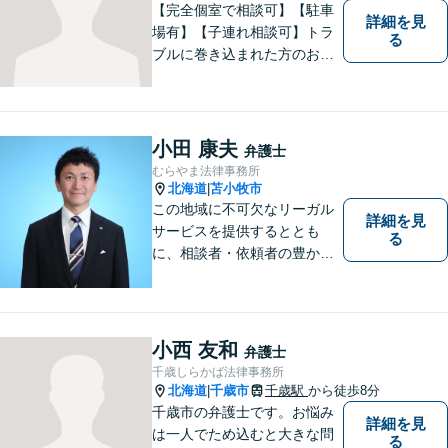
【完全個室で相談可】【駐車
詳細を見
場有】【子連れ相談可】トラ
る
ブルに巻き込まれた方のお力
になれるよう日々邁進してお
ります。地域の皆様のより明
るい「みらい」の実現の一助
になれればと思っております
小田 康夫
弁護士
ので、どうぞお気軽にご相談
むらやま法律事務所
ください。
北海道
苫小牧市
|
この地域に不可欠なリーガル
詳細を見
サービスを提供するととも
る
に、相談者・依頼者の豊かな
生き方・選択をサポートする
存在であり続けます。（弁護
士小田康夫）
小西 友和
弁護士
千歳しらかば法律事務所
北海道
千歳市
千歳駅
から徒歩8分
|
千歳市の弁護士です。お悩み
詳細を見
は一人でため込むと大きな問
る