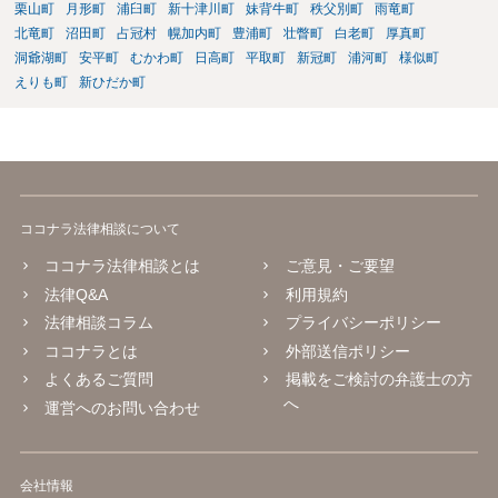
栗山町
月形町
浦臼町
新十津川町
妹背牛町
秩父別町
雨竜町
北竜町
沼田町
占冠村
幌加内町
豊浦町
壮瞥町
白老町
厚真町
洞爺湖町
安平町
むかわ町
日高町
平取町
新冠町
浦河町
様似町
えりも町
新ひだか町
ココナラ法律相談について
ココナラ法律相談とは
ご意見・ご要望
法律Q&A
利用規約
法律相談コラム
プライバシーポリシー
ココナラとは
外部送信ポリシー
よくあるご質問
掲載をご検討の弁護士の方
へ
運営へのお問い合わせ
会社情報