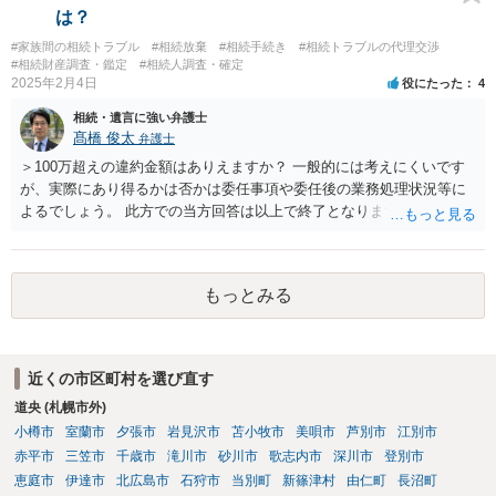
は？
#家族間の相続トラブル
#相続放棄
#相続手続き
#相続トラブルの代理交渉
#相続財産調査・鑑定
#相続人調査・確定
2025年2月4日
役にたった
4
相続・遺言に強い弁護士
髙橋 俊太
弁護士
＞100万超えの違約金額はありえますか？ 一般的には考えにくいです
が、実際にあり得るかは否かは委任事項や委任後の業務処理状況等に
よるでしょう。 此方での当方回答は以上で終了となりますが、参考に
なりましたら幸いです。
もっとみる
近くの市区町村を選び直す
道央 (札幌市外)
小樽市
室蘭市
夕張市
岩見沢市
苫小牧市
美唄市
芦別市
江別市
赤平市
三笠市
千歳市
滝川市
砂川市
歌志内市
深川市
登別市
恵庭市
伊達市
北広島市
石狩市
当別町
新篠津村
由仁町
長沼町