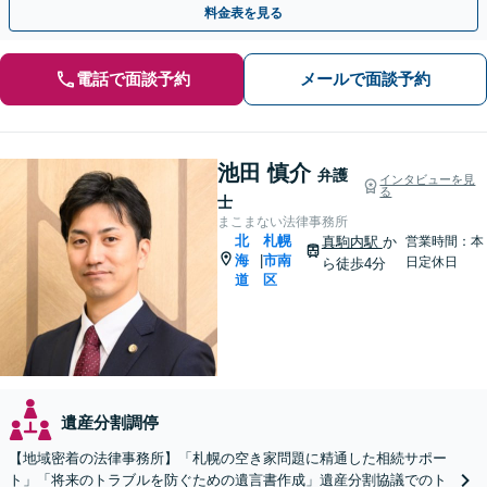
料金表を見る
電話で面談予約
メールで面談予約
池田 慎介
弁護
インタビューを見
る
士
まこまない法律事務所
北
札幌
真駒内駅
か
営業時間：本
海
市南
|
日定休日
ら徒歩4分
道
区
遺産分割調停
【地域密着の法律事務所】「札幌の空き家問題に精通した相続サポー
ト」「将来のトラブルを防ぐための遺言書作成」遺産分割協議でのト