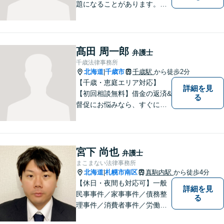
題になることがあります。ぜ
ひ他の人に話すようにしてく
ださい。ご相談お待ちしてお
ります。
髙田 周一郎
弁護士
千歳法律事務所
北海道
千歳市
千歳駅
から徒歩2分
|
【千歳・恵庭エリア対応】
詳細を見
【初回相談無料】借金の返済&
る
督促にお悩みなら、すぐにご
相談下さい！豊富な経験を活
かし、最適な解決方法をご提
案します。任意整理／自己破
産の解決実績多数！【千歳駅
宮下 尚也
弁護士
徒歩２分】【分割払い可】
まこまない法律事務所
北海道
札幌市南区
真駒内駅
から徒歩4分
|
【休日・夜間も対応可】一般
詳細を見
民事事件／家事事件／債務整
る
理事件／消費者事件／労働事
件／刑事事件／会社関係など