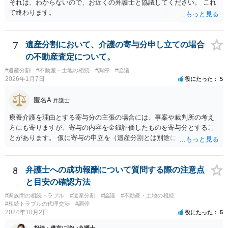
それは、わからないので、お近くの弁護士と協議してください。 これ
で終わります。
7
遺産分割において、介護の寄与分申し立ての場合
の不動産査定について。
#遺産分割
#不動産・土地の相続
#調停
#協議
2026年1月7日
役にたった
5
匿名A
弁護士
療養介護を理由とする寄与分の主張の場合には、事案や裁判所の考え
方にも寄りますが、寄与の内容を金銭評価したものを寄与分とするこ
とがあります。 仮に寄与の申立を（遺産分割とは別途に）して、その
ような考え方を撮るなら、必ずしも相続財産全体の評価（不動産の評
価）は不要ということもあります。 ただ、前提として、遺産分割はし
なければならないでしょうから、現実的にはいずれにせよ不動産評価
8
弁護士への成功報酬について質問する際の注意点
は必要でしょう。
と目安の確認方法
#家族間の相続トラブル
#遺産分割
#協議
#不動産・土地の相続
#相続トラブルの代理交渉
#調停
2024年10月2日
役にたった
5