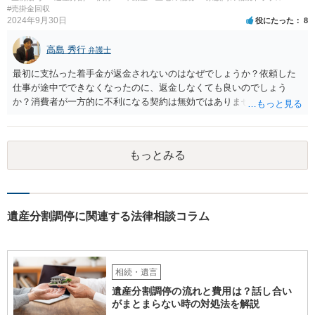
#売掛金回収
2024年9月30日
役にたった
8
高島 秀行
弁護士
最初に支払った着手金が返金されないのはなぜでしょうか？依頼した
仕事が途中でできなくなったのに、返金しなくても良いのでしょう
か？消費者が一方的に不利になる契約は無効ではありませんか？
着手金は、前の弁護士が倒れるまでにやった仕事に応じて清算する義
務があると思います。 倒れた弁護士が所属する弁護士会に相談さ
れた方がよいと思います。 倒れた弁護士は脳梗塞で倒れたようで
もっとみる
すが、 判断能力があり、復代理を倒れた弁護士の判断で復代理を
選任したのか 即ち、復代理人の選任は有効なのかという問題もあ
ると思います。
遺産分割調停に関連する法律相談コラム
相続・遺言
遺産分割調停の流れと費用は？話し合い
がまとまらない時の対処法を解説