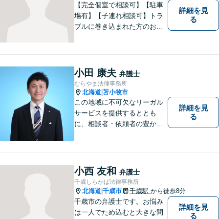
【完全個室で相談可】【駐車
詳細を見
場有】【子連れ相談可】トラ
る
ブルに巻き込まれた方のお力
になれるよう日々邁進してお
ります。地域の皆様のより明
るい「みらい」の実現の一助
になれればと思っております
小田 康夫
弁護士
ので、どうぞお気軽にご相談
むらやま法律事務所
ください。
北海道
苫小牧市
|
この地域に不可欠なリーガル
詳細を見
サービスを提供するととも
る
に、相談者・依頼者の豊かな
生き方・選択をサポートする
存在であり続けます。（弁護
士小田康夫）
小西 友和
弁護士
千歳しらかば法律事務所
北海道
千歳市
千歳駅
から徒歩8分
|
千歳市の弁護士です。お悩み
詳細を見
は一人でため込むと大きな問
る