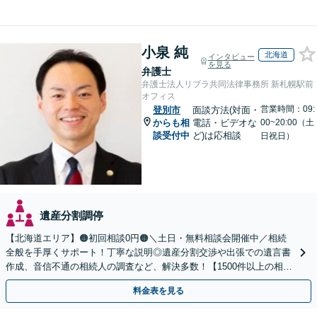
小泉 純
北海道
インタビュー
を見る
弁護士
弁護士法人リブラ共同法律事務所 新札幌駅前
オフィス
営業時間：09:
登別市
面談方法(対面・
からも相
電話・ビデオな
00~20:00（土
談受付中
ど)は応相談
日祝日）
遺産分割調停
【北海道エリア】🟠初回相談0円🟠＼土日・無料相談会開催中／相続
全般を手厚くサポート！丁寧な説明◎遺産分割交渉や出張での遺言書
作成、音信不通の相続人の調査など、解決多数！【1500件以上の相談
実績あり】【分かりやすい料金体系】
料金表を見る