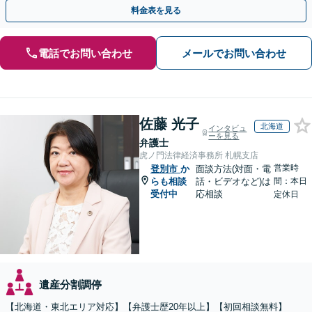
事情やご意向を丁寧にお聞きし、有利な解決を目指します
料金表を見る
電話でお問い合わせ
メールでお問い合わせ
佐藤 光子
北海道
インタビュ
ーを見る
弁護士
虎ノ門法律経済事務所 札幌支店
営業時
登別市
か
面談方法(対面・電
らも相談
話・ビデオなど)は
間：本日
受付中
応相談
定休日
遺産分割調停
【北海道・東北エリア対応】【弁護士歴20年以上】【初回相談無料】