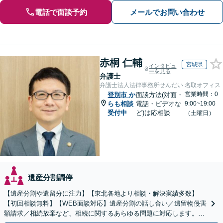
電話で面談予約
メールでお問い合わせ
赤桐 仁輔
宮城県
インタビュ
ーを見る
弁護士
弁護士法人法律事務所せんだい 名取オフィス
営業時間：0
登別市
か
面談方法(対面・
らも相談
電話・ビデオな
9:00~19:00
受付中
ど)は応相談
（土曜日）
遺産分割調停
【遺産分割や遺留分に注力】【東北各地より相談・解決実績多数】
【初回相談無料】【WEB面談対応】遺産分割の話し合い／遺留物侵害
額請求／相続放棄など、相続に関するあらゆる問題に対応します。ご