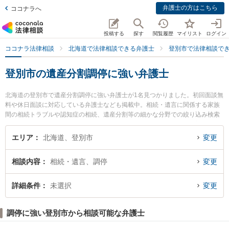
弁護士の方はこちら
ココナラへ
投稿する
探す
閲覧履歴
マイリスト
ログイン
ココナラ法律相談
北海道で法律相談できる弁護士
登別市で法律相談で
登別市の遺産分割調停に強い弁護士
北海道の登別市で遺産分割調停に強い弁護士が1名見つかりました。初回面談無
料や休日面談に対応している弁護士なども掲載中。相続・遺言に関係する家族
間の相続トラブルや認知症の相続、遺産分割等の細かな分野での絞り込み検索
もでき便利です。特にのぼりべつ法律事務所の八木橋 俊輔弁護士のプロフィー
ル情報や弁護士費用、強みなどが注目されています。『登別市で土日や夜間に
エリア
北海道、登別市
変更
発生した遺産分割調停のトラブルを今すぐに弁護士に相談したい』『遺産分割
調停のトラブル解決の実績豊富な近くの弁護士を検索したい』『初回相談無料
相談内容
相続・遺言、調停
変更
で遺産分割調停を法律相談できる登別市内の弁護士に相談予約したい』などで
お困りの相談者さんにおすすめです。
詳細条件
未選択
変更
調停に強い登別市から相談可能な弁護士