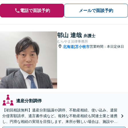
電話で面談予約
メールで面談予約
邨山 達哉
弁護士
むらやま法律事務所
北海道
苫小牧市
営業時間：本日定休日
|
遺産分割調停
【初回相談無料】遺産分割協議や調停、不動産相続、使い込み、遺留
分侵害額請求、遺言書作成など。複雑な不動産相続も関連士業と連携
し、円滑な相続の実現を目指します。来所が難しい場合は、施設や病
院への出張相談も対応可能です【弁護士歴19年以上】