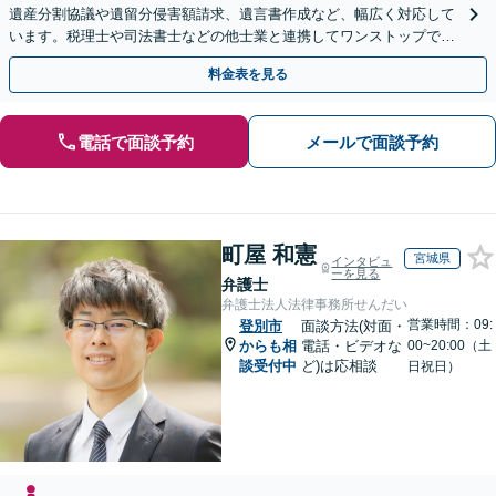
遺産分割協議や遺留分侵害額請求、遺言書作成など、幅広く対応して
います。税理士や司法書士などの他士業と連携してワンストップでの
解決が可能です。ぜひご相談ください。
料金表を見る
電話で面談予約
メールで面談予約
町屋 和憲
宮城県
インタビュ
ーを見る
弁護士
弁護士法人法律事務所せんだい
営業時間：09:
登別市
面談方法(対面・
からも相
電話・ビデオな
00~20:00（土
談受付中
ど)は応相談
日祝日）