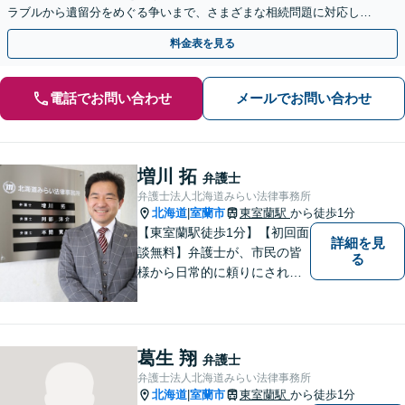
ラブルから遺留分をめぐる争いまで、さまざまな相続問題に対応して
います「アクセス良好・WEB面談対応で安心の相談」
料金表を見る
電話でお問い合わせ
メールでお問い合わせ
増川 拓
弁護士
弁護士法人北海道みらい法律事務所
北海道
室蘭市
東室蘭駅
から徒歩1分
|
【東室蘭駅徒歩1分】【初回面
詳細を見
談無料】弁護士が、市民の皆
る
様から日常的に頼りにされる
存在になる社会を目指して、
日々精進してまいります。皆
様のトラブルを解決し、明る
い未来へと導きます。お気軽
葛生 翔
弁護士
にご相談ください。【駐車場
弁護士法人北海道みらい法律事務所
あり】
北海道
室蘭市
東室蘭駅
から徒歩1分
|