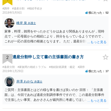
#調停
#遺産分割
#相続手続き
2018年5月9日
役にたった
52
峰岸 泉
弁護士
家事，料理，雑用をやったかどうかはあまり関係ありませんが，現時
点で，一応母親からの相続により，持分をもっているようですので，
これが一応の居住権の根拠となります。 ただ，遺産分割により，母の
持分を父親が取得した場合，住み続けるのは難しいかも知れません。
2
遺産分割申し立て書の主張書面の書き方
#遺産分割
#家族間の相続トラブル
#相続財産調査・鑑定
#調停
2019年1月29日
役にたった
17
井澤 わかな
弁護士
ご質問：主張書面とはどの様な事を書けば良いのか 回答： 「主張書
面」は、今回であれば遺産分割調停事件ですので、この遺産分割事件
で主張したい事実、あかささんが裁判所に考慮してほしいと思う、亡
くなった方・あかささん・お姉さん間の事情などを記入することにな
ります。 もし、主張したい事実や考慮してほしい事情に関連して