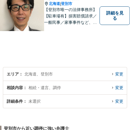
北海道
登別市
|
【登別市唯一の法律事務所】
詳細を見
【駐車場有】損害賠償請求／
る
一般民事／家事事件など、幅
広いお困りごとに対応可能！
地域の方々の悩みトラブルを
解決し、明るく活気のある地
域づくりに貢献いたします。
小さなお困りごとでも、お早
めにご相談ください！
エリア
北海道、登別市
変更
相談内容
相続・遺言、調停
変更
詳細条件
未選択
変更
登別市から近い調停に強い弁護士