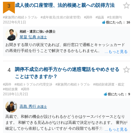
資料を持っているようであれば、主張書面とは別で提出できます。も
3
成人後の口座管理、法的根拠と親への説得方法
し、お姉さんに見られたくないような資料がある場合、「非開示の希
望に関する申出書」と共に提出することも考えられます。 ご質問：書
#家族間の相続トラブル
#成年後見(生前の財産管理)
#調停
#協議
#生前贈与
いた方が良い事と書かない方が良い事 回答： お姉さんが申立書の「申
2022年6月1日
役にたった
16
立ての趣旨」のところに書いている遺産の分け方に対して意見があれ
相続・遺言に強い弁護士
ば、まずそれを書くとよいです。 次に「申立ての理由」のところに、
尾畠 弘典
弁護士
なぜ調停を申し立てたのか(例えば、あかささんと話合いが出来ない／
お聞きする限りの状況であれば、銀行窓口で通帳とキャッシュカード
決裂した、など)や亡くなった方・あかささん・お姉さん間の事情やい
の再発行手続を行うことで解決できるかもしれません。
きさつなどが書かれていると思うので、あかささんから見てそれは違
うと感じるところは、どのように違うのか、など書くとよいです。 そ
の他、お姉さんの申立書には書かれていないけど、どのように遺産を
4
調停不成立の相手方からの迷惑電話をやめさせる
分けるかを決めるについてあかささんが重要だと考える事情があれば
(例えば、○○のときにお姉さんは亡くなった方からお金を援助してもら
ことはできますか？
った等)、それも書くとよいです。 書かない方が良いと思うことは、遺
#調停
#相続トラブルの代理交渉
#家族間の相続トラブル
#相続財産調査・鑑定
産分割に関係ない(と思われる)いきさつを沢山盛り込むことだと考えま
#相続放棄
#調停
す(あくまで遺産分割に関係することに留める方が、裁判所や調停委員
2018年11月2日
役にたった
9
の方に事情を理解してもらいやすいと思います)。
高島 秀行
弁護士
高裁で、和解の機会が設けられるかどうかはケースバイケースとなり
ます。 和解できる見込みがなければ高裁で決定がなされます。 審判が
確定してから依頼してもよいですが 今の段階でも相手方の連絡が迷惑