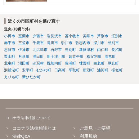
近くの市区町村を選び直す
道央 (札幌市外)
小樽市
室蘭市
夕張市
岩見沢市
苫小牧市
美唄市
芦別市
江別市
赤平市
三笠市
千歳市
滝川市
砂川市
歌志内市
深川市
登別市
恵庭市
伊達市
北広島市
石狩市
当別町
新篠津村
由仁町
長沼町
栗山町
月形町
浦臼町
新十津川町
妹背牛町
秩父別町
雨竜町
北竜町
沼田町
占冠村
幌加内町
豊浦町
壮瞥町
白老町
厚真町
洞爺湖町
安平町
むかわ町
日高町
平取町
新冠町
浦河町
様似町
えりも町
新ひだか町
ココナラ法律相談について
ココナラ法律相談とは
ご意見・ご要望
法律Q&A
利用規約