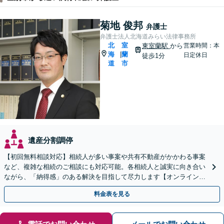
菊地 俊邦
弁護士
弁護士法人北海道みらい法律事務所
北
室
東室蘭駅
から
営業時間：本
海
蘭
|
日定休日
徒歩1分
道
市
遺産分割調停
【初回無料相談対応】相続人が多い事案や共有不動産がかかわる事案
など、複雑な相続のご相談にも対応可能。各相続人と誠実に向き合い
ながら、「納得感」のある解決を目指して尽力します【オンライン面
談可】【完全個室で相談可】【東室蘭駅1分】
料金表を見る