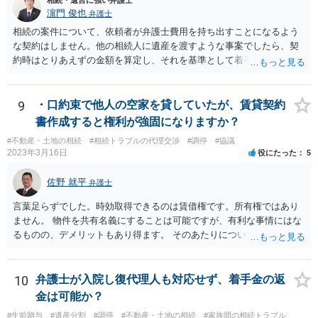
相続・遺言に強い弁護士
濵門 俊也
弁護士
相続の案件について、依頼者が弁護士費用を持ち出すことになるよう
な契約はしません。他の相続人に遺産を渡すような事案でしたら、契
約時はとりあえずの金額を算定し、それを基準として着手金を設定
し、事件終了時に報酬金や追加着手金として考慮するといった契約も
あり得ます。 今後の見通しを言わないで契約はできないです。依頼者
が納得できる説明を受けるべきです。
9
・口約束で他人の空家を貸していたが、賃貸契約
書作成すると権利が強固になりますか？
#不動産・土地の相続
#相続トラブルの代理交渉
#調停
#協議
2023年3月16日
役にたった
5
佐野 就平
弁護士
言葉足らずでした。時効取得できるのは賃借権です。所有権ではあり
ません。 物件を共有名義にすることは可能ですが、有利な事情にはな
るものの、デメリットもあり得ます。 そのあたりについては、お近く
の弁護士にご相談ください。
10
弁護士が入院し復代理人も対応せず、着手金の返
金は可能か？
#生前贈与
#遺産分割
#調停
#不動産・土地の相続
#家族間の相続トラブル