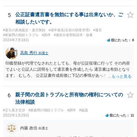
であれば 弁護士に依頼してもよいと思います。
5
公正証書遺言書を無効にする事は出来ないか、ご
相談したいです。
#遺言の真偽鑑定・遺言無効
#成年後見(生前の財産管理)
#遺言
#家族間の相続トラブル
#調停
#遺留分侵害額請求・放棄
2024年7月18日
役にたった
8
高島 秀行
弁護士
印鑑登録が代理でなされたとしても、母が公証役場に行って その内容
でよいと公証人に説明をして遺言書を作成したら 遺言書は有効となり
ます。 むしろ、 公正証書作成前後に下記の事情があったことが証明で
きれば判断能力がなく 無効だったと主張することが可能です。 翌年1
月に携帯が新しくなった母からの第一声は「ここにいたら殺される」
「面会に来てくれ」で、長男に聞くと「面会は出来ない。俺は携帯電
6
親子間の住居トラブルと所有物の権利についての
話の使い方を教える為に会っている」「母の話は聞かなくて良い」と
法律相談
電話が切れました。その後の電話でも「食事に毒が入っている」「体
#立ち退き交渉
#家族間の相続トラブル
#調停
#協議
にチップが埋められている」等、おかしかったです。 当時の診療記
2022年1月29日
役にたった
11
録、介護認定の資料、介護記録を取得して 弁護士に面談で相談された
方がよいと思います。
内藤 政信
弁護士