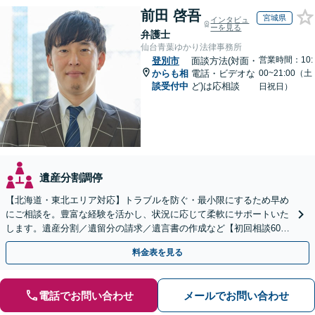
前田 啓吾
宮城県
インタビュ
ーを見る
弁護士
仙台青葉ゆかり法律事務所
営業時間：10:
登別市
面談方法(対面・
からも相
電話・ビデオな
00~21:00（土
談受付中
ど)は応相談
日祝日）
遺産分割調停
【北海道・東北エリア対応】トラブルを防ぐ・最小限にするため早め
にご相談を。豊富な経験を活かし、状況に応じて柔軟にサポートいた
します。遺産分割／遺留分の請求／遺言書の作成など【初回相談60分
無料】【オンライン相談可能】
料金表を見る
電話でお問い合わせ
メールでお問い合わせ