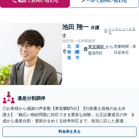
電話でお問い合わせ
メールでお問い合わせ
池田 翔一
弁護
インタビューを見
る
士
池田翔一法律事務所
北
室
東室蘭駅
から
営業時間：本
海
蘭
|
日定休日
徒歩5分
道
市
遺産分割調停
◎お客様から感謝の声多数【東室蘭駅5分】【行政書士資格のある弁
護士】「幅広い相続問題に対応できる豊富な経験」公正証書遺言の作
成から遺産分割・遺留分をめぐる紛争対応まで、状況に応じた最適な
方法をご提案します【夜間相談可】
料金表を見る