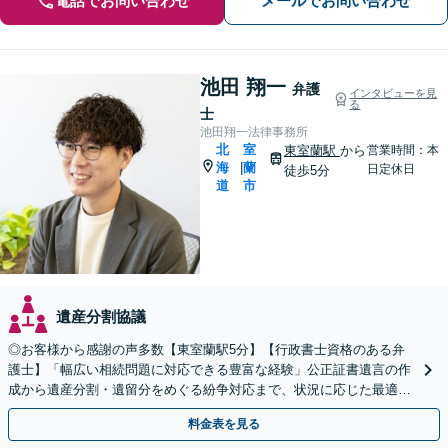
電話でお問い合わせ
メールでお問い合わせ
池田 翔一
弁護
インタビューを見
る
士
池田翔一法律事務所
北
室
東室蘭駅
から
営業時間：本
海
蘭
|
日定休日
徒歩5分
道
市
遺産分割協議
◎お客様から感謝の声多数【東室蘭駅5分】【行政書士資格のある弁
護士】「幅広い相続問題に対応できる豊富な経験」公正証書遺言の作
成から遺産分割・遺留分をめぐる紛争対応まで、状況に応じた最適な
方法をご提案します【夜間相談可】
料金表を見る