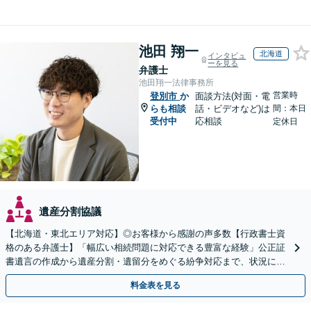
池田 翔一
北海道
インタビュ
ーを見る
弁護士
池田翔一法律事務所
営業時
登別市
か
面談方法(対面・電
らも相談
話・ビデオなど)は
間：本日
受付中
応相談
定休日
遺産分割協議
【北海道・東北エリア対応】◎お客様から感謝の声多数【行政書士資
格のある弁護士】「幅広い相続問題に対応できる豊富な経験」公正証
書遺言の作成から遺産分割・遺留分をめぐる紛争対応まで、状況に応
じた最適な方法をご提案します【夜間相談可】
料金表を見る