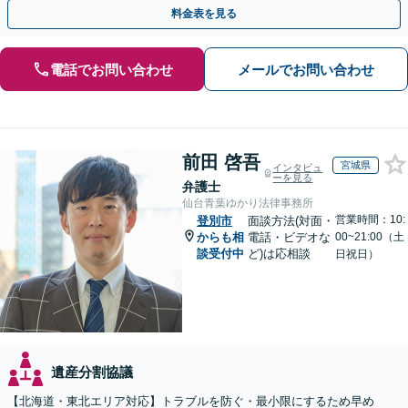
ています「アクセス良好・WEB面談対応で安心の相談」
料金表を見る
電話でお問い合わせ
メールでお問い合わせ
前田 啓吾
宮城県
インタビュ
ーを見る
弁護士
仙台青葉ゆかり法律事務所
営業時間：10:
登別市
面談方法(対面・
からも相
電話・ビデオな
00~21:00（土
談受付中
ど)は応相談
日祝日）
遺産分割協議
【北海道・東北エリア対応】トラブルを防ぐ・最小限にするため早め