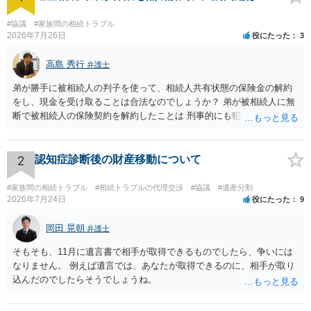
#協議
#家族間の相続トラブル
2026年7月26日
役にたった
3
高島 秀行
弁護士
弟が勝手に被相続人の判子を使って、相続人共有状態の保険金の解約
をし、現金を受け取ることは合法なのでしょうか？ 弟が被相続人に無
断で被相続人の保険契約を解約したことは 刑事的にも犯罪となる可能
性があり、民事的には無効だと思います。 保険会社で解約の際に提出
された書類のコピーを取得して、弁護士に面談で詳しい事情を話して
相談 されたら良いと思います。
2
認知症診断後の財産移動について
#家族間の相続トラブル
#相続トラブルの代理交渉
#協議
#遺産分割
2026年7月24日
役にたった
9
岡田 晃朝
弁護士
そもそも、11月に遺言書で相手が取得できるものでしたら、争いには
なりません。 例えば遺言では、あなたが取得できるのに、相手が取り
込んだのでしたらそうでしょうね。