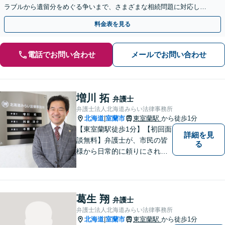
ラブルから遺留分をめぐる争いまで、さまざまな相続問題に対応して
います「アクセス良好・WEB面談対応で安心の相談」
料金表を見る
電話でお問い合わせ
メールでお問い合わせ
増川 拓
弁護士
弁護士法人北海道みらい法律事務所
北海道
室蘭市
東室蘭駅
から徒歩1分
|
【東室蘭駅徒歩1分】【初回面
詳細を見
談無料】弁護士が、市民の皆
る
様から日常的に頼りにされる
存在になる社会を目指して、
日々精進してまいります。皆
様のトラブルを解決し、明る
い未来へと導きます。お気軽
葛生 翔
弁護士
にご相談ください。【駐車場
弁護士法人北海道みらい法律事務所
あり】
北海道
室蘭市
東室蘭駅
から徒歩1分
|