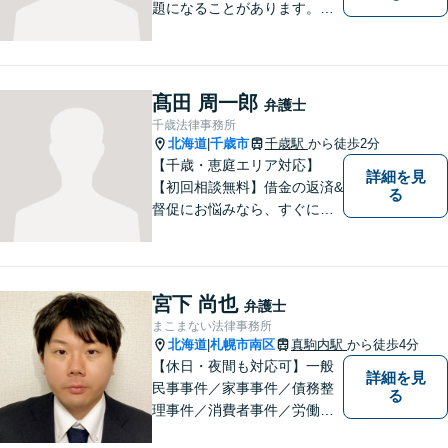
題になることがあります。ぜ
ひ他の人に話すようにしてく
ださい。ご相談お待ちしてお
ります。
髙田 周一郎
弁護士
千歳法律事務所
北海道
千歳市
千歳駅
から徒歩2分
|
【千歳・恵庭エリア対応】
詳細を見
【初回相談無料】借金の返済&
る
督促にお悩みなら、すぐにご
相談下さい！豊富な経験を活
かし、最適な解決方法をご提
案します。任意整理／自己破
産の解決実績多数！【千歳駅
宮下 尚也
弁護士
徒歩２分】【分割払い可】
まこまない法律事務所
北海道
札幌市南区
真駒内駅
から徒歩4分
|
【休日・夜間も対応可】一般
詳細を見
民事事件／家事事件／債務整
る
理事件／消費者事件／労働事
件／刑事事件／会社関係など