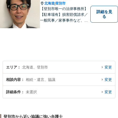
北海道
登別市
|
【登別市唯一の法律事務所】
詳細を見
【駐車場有】損害賠償請求／
る
一般民事／家事事件など、幅
広いお困りごとに対応可能！
地域の方々の悩みトラブルを
解決し、明るく活気のある地
域づくりに貢献いたします。
小さなお困りごとでも、お早
めにご相談ください！
エリア
北海道、登別市
変更
相談内容
相続・遺言、協議
変更
詳細条件
未選択
変更
登別市から近い協議に強い弁護士