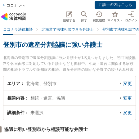
弁護士の方はこちら
ココナラへ
投稿する
探す
閲覧履歴
マイリスト
ログイン
ココナラ法律相談
北海道で法律相談できる弁護士
登別市で法律相談で
登別市の遺産分割協議に強い弁護士
北海道の登別市で遺産分割協議に強い弁護士が1名見つかりました。初回面談無
料や休日面談に対応している弁護士なども掲載中。相続・遺言に関係する家族
間の相続トラブルや認知症の相続、遺産分割等の細かな分野での絞り込み検索
もでき便利です。特にのぼりべつ法律事務所の八木橋 俊輔弁護士のプロフィー
ル情報や弁護士費用、強みなどが注目されています。『登別市で土日や夜間に
エリア
北海道、登別市
変更
発生した遺産分割協議のトラブルを今すぐに弁護士に相談したい』『遺産分割
協議のトラブル解決の実績豊富な近くの弁護士を検索したい』『初回相談無料
相談内容
相続・遺言、協議
変更
で遺産分割協議を法律相談できる登別市内の弁護士に相談予約したい』などで
お困りの相談者さんにおすすめです。
詳細条件
未選択
変更
協議に強い登別市から相談可能な弁護士