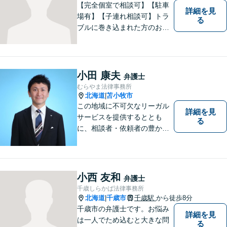
【完全個室で相談可】【駐車
詳細を見
場有】【子連れ相談可】トラ
る
ブルに巻き込まれた方のお力
になれるよう日々邁進してお
ります。地域の皆様のより明
るい「みらい」の実現の一助
になれればと思っております
小田 康夫
弁護士
ので、どうぞお気軽にご相談
むらやま法律事務所
ください。
北海道
苫小牧市
|
この地域に不可欠なリーガル
詳細を見
サービスを提供するととも
る
に、相談者・依頼者の豊かな
生き方・選択をサポートする
存在であり続けます。（弁護
士小田康夫）
小西 友和
弁護士
千歳しらかば法律事務所
北海道
千歳市
千歳駅
から徒歩8分
|
千歳市の弁護士です。お悩み
詳細を見
は一人でため込むと大きな問
る