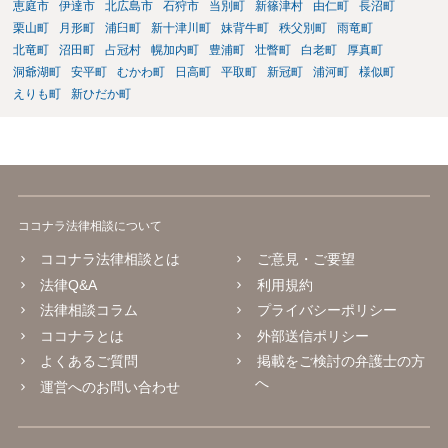
恵庭市
伊達市
北広島市
石狩市
当別町
新篠津村
由仁町
長沼町
栗山町
月形町
浦臼町
新十津川町
妹背牛町
秩父別町
雨竜町
北竜町
沼田町
占冠村
幌加内町
豊浦町
壮瞥町
白老町
厚真町
洞爺湖町
安平町
むかわ町
日高町
平取町
新冠町
浦河町
様似町
えりも町
新ひだか町
ココナラ法律相談について
ココナラ法律相談とは
ご意見・ご要望
法律Q&A
利用規約
法律相談コラム
プライバシーポリシー
ココナラとは
外部送信ポリシー
よくあるご質問
掲載をご検討の弁護士の方
へ
運営へのお問い合わせ