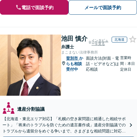
電話で面談予約
メールで面談予約
池田 慎介
北海道
インタビュ
ーを見る
弁護士
まこまない法律事務所
営業時
登別市
か
面談方法(対面・電
らも相談
話・ビデオなど)は
間：本日
受付中
応相談
定休日
遺産分割協議
【北海道・東北エリア対応】「札幌の空き家問題に精通した相続サポ
ート」「将来のトラブルを防ぐための遺言書作成」遺産分割協議での
トラブルから遺留分をめぐる争いまで、さまざまな相続問題に対応し