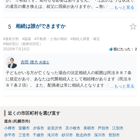
か。 →有効です。知らせる必要はありません。 ・上記のような状況で
の遺言の書き換えは、叔父に瑕疵がありますか。→無いです。 ・分割
する場合の比率は、現状で、客観的に見てどの程度が妥当と考えられ
ますか。 →本人が自由に決められますので、どこが妥当とは言えない
です。客観的な基準もありません。 ・できれば穏やかに、分割を拒否
5
相続は誰ができますか
することはできますか。 →分割を拒否するということは、遺産はいら
ないということでしょうか。遺言で、受取を指定されててもいらない
#遺産分割
#協議
#不動産・土地の相続
#相続人調査・確定
と拒否することはできます。理由を説明する必要はありません。
#相続登記（義務化対応）
2026年7月16日
役にたった
2
吉田 雄大
弁護士
子どもがいる方が亡くなった場合の法定相続人の範囲は民法８８７条
に規定があり、あなたは代襲相続人として相続権があります（民法８
８７条２項）。 また、配偶者は常に相続人となります（民法８９０
条）。 「祖父の子供３人」の方の配偶者がご健在であれば、その方に
も相続権があります。つまり、孫５人に加えて「おじ又はおば」にも
相続権がある可能性があります。
近くの市区町村を選び直す
道央 (札幌市外)
小樽市
室蘭市
夕張市
岩見沢市
苫小牧市
美唄市
芦別市
江別市
赤平市
三笠市
千歳市
滝川市
砂川市
歌志内市
深川市
登別市