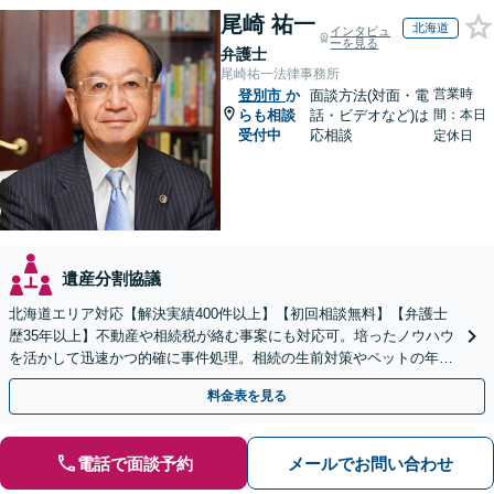
尾崎 祐一
北海道
インタビュ
ーを見る
弁護士
尾崎祐一法律事務所
営業時
登別市
か
面談方法(対面・電
らも相談
話・ビデオなど)は
間：本日
受付中
応相談
定休日
遺産分割協議
北海道エリア対応【解決実績400件以上】【初回相談無料】【弁護士
歴35年以上】不動産や相続税が絡む事案にも対応可。培ったノウハウ
を活かして迅速かつ的確に事件処理。相続の生前対策やペットの年金
システムもお任せ【完全個室】【自衛隊前駅8分】
料金表を見る
電話で面談予約
メールでお問い合わせ