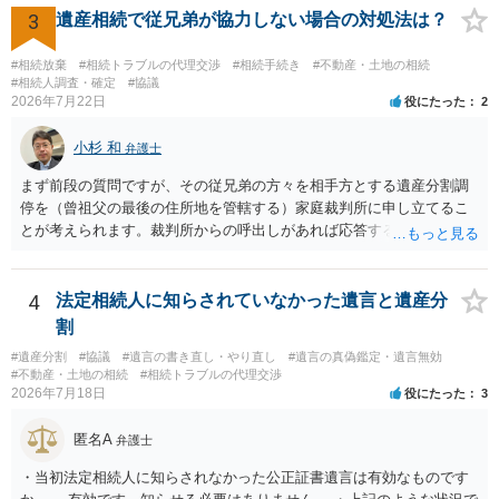
3
遺産相続で従兄弟が協力しない場合の対処法は？
#相続放棄
#相続トラブルの代理交渉
#相続手続き
#不動産・土地の相続
#相続人調査・確定
#協議
2026年7月22日
役にたった
2
小杉 和
弁護士
まず前段の質問ですが、その従兄弟の方々を相手方とする遺産分割調
停を（曾祖父の最後の住所地を管轄する）家庭裁判所に申し立てるこ
とが考えられます。裁判所からの呼出しがあれば応答する可能性がま
だあるのではないでしょうか。 後段の質問については、相続放棄は可
能と思われます。時間が思った以上にないので必要書類をてきぱきと
揃える必要があります。その点是非御注意ください。
4
法定相続人に知らされていなかった遺言と遺産分
割
#遺産分割
#協議
#遺言の書き直し・やり直し
#遺言の真偽鑑定・遺言無効
#不動産・土地の相続
#相続トラブルの代理交渉
2026年7月18日
役にたった
3
匿名A
弁護士
・当初法定相続人に知らされなかった公正証書遺言は有効なものです