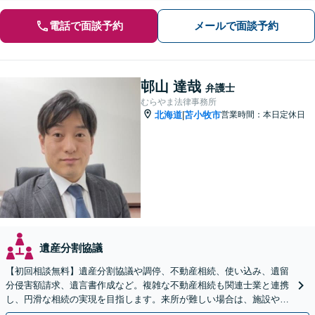
電話で面談予約
メールで面談予約
邨山 達哉
弁護士
むらやま法律事務所
北海道
苫小牧市
営業時間：本日定休日
|
遺産分割協議
【初回相談無料】遺産分割協議や調停、不動産相続、使い込み、遺留
分侵害額請求、遺言書作成など。複雑な不動産相続も関連士業と連携
し、円滑な相続の実現を目指します。来所が難しい場合は、施設や病
院への出張相談も対応可能です【弁護士歴19年以上】