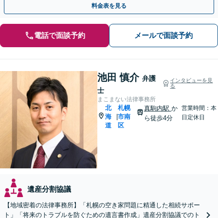
料金表を見る
電話で面談予約
メールで面談予約
池田 慎介
弁護
インタビューを見
る
士
まこまない法律事務所
北
札幌
真駒内駅
か
営業時間：本
海
市南
|
日定休日
ら徒歩4分
道
区
遺産分割協議
【地域密着の法律事務所】「札幌の空き家問題に精通した相続サポー
ト」「将来のトラブルを防ぐための遺言書作成」遺産分割協議でのト