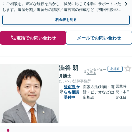
にご相談を。豊富な経験を活かし、状況に応じて柔軟にサポートいた
します。遺産分割／遺留分の請求／遺言書の作成など【初回相談60分
無料】【オンライン相談可能】
料金表を見る
電話でお問い合わせ
メールでお問い合わせ
澁谷 朗
北海道
インタビュー
を見る
弁護士
たいへい法律事務所
営業時
登別市
か
面談方法(対面・電
らも相談
話・ビデオなど)は
間：本日
受付中
応相談
定休日