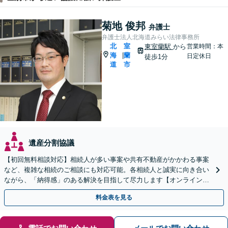
菊地 俊邦
弁護士
弁護士法人北海道みらい法律事務所
北
室
東室蘭駅
から
営業時間：本
海
蘭
|
日定休日
徒歩1分
道
市
遺産分割協議
【初回無料相談対応】相続人が多い事案や共有不動産がかかわる事案
など、複雑な相続のご相談にも対応可能。各相続人と誠実に向き合い
ながら、「納得感」のある解決を目指して尽力します【オンライン面
談可】【完全個室で相談可】【東室蘭駅1分】
料金表を見る