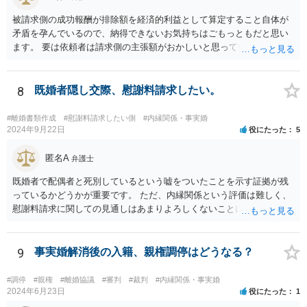
被請求側の成功報酬が排除額を経済的利益として算定すること自体が
矛盾を孕んでいるので、納得できないお気持ちはごもっともだと思い
ます。 要は依頼者は請求側の主張額がおかしいと思っているからこそ
弁護士を頼んでいて、弁護士も請求側の主張額がおかしいことを主張
しておきながら、成功報酬の請求の段になるとその「おかしい」請求
側の主張額を基準にして排除額を経済的利益として成功報酬を算定す
8
既婚者隠し交際、慰謝料請求したい。
るのは、二枚舌との誹りを受けても仕方がない面もあるように思いま
す。 ですので、被請求側の弁護士は、タイムチャージを併用したり、
#離婚書類作成
#慰謝料請求したい側
#内縁関係・事実婚
対応継続月毎に報酬を受けたり、出廷日当で調整したり、できるだけ
2024年9月22日
役にたった
5
排除額ベースの成功報酬の割合を落としていった方が良いようにも思
いますが、そうなってくると弁護士に勝訴インセンティブが働きにく
匿名A
弁護士
くなるのがなかなか難しいところです。 二枚舌を避けつつ、勝訴イン
既婚者で配偶者と死別しているという嘘をついたことを示す証拠が残
センティブも確保するためには、請求側の主張額を鵜呑みにした排除
っているかどうかが重要です。 ただ、内縁関係という評価は難しく、
額ベースとするのではなく、弁護士として反対の立場であれば、２～
慰謝料請求に関しての見通しはあまりよろしくないことにご留意なさ
３割くらいの確率で認められそうな金額がいくらくらいかを提示した
ったうえで今後の対応を検討する必要があります。
上で、そこからの排除額ベースとすることも考えられますが、それだ
と弱気な弁護士だと思われたり、先生は私の主張を分かってくれてい
9
事実婚解消後の入籍、親権調停はどうなる？
ないと目くじらを立てる依頼者もいそうなので、やはり難点がありま
す。 個人的には、着手金の割合を高めて、タイムチャージ併用型にし
たり、長期化した場合は追加着手金を請求できるようにしたりして最
#調停
#親権
#離婚協議
#審判
#裁判
#内縁関係・事実婚
2024年6月23日
役にたった
1
悪排除額ベースの成功報酬はもらえなくても気にしないというのが良