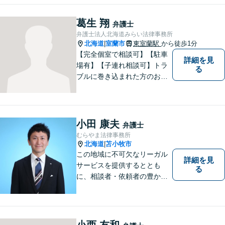
様のトラブルを解決し、明る
い未来へと導きます。お気軽
葛生 翔
弁護士
にご相談ください。【駐車場
弁護士法人北海道みらい法律事務所
あり】
北海道
室蘭市
東室蘭駅
から徒歩1分
|
【完全個室で相談可】【駐車
詳細を見
場有】【子連れ相談可】トラ
る
ブルに巻き込まれた方のお力
になれるよう日々邁進してお
ります。地域の皆様のより明
るい「みらい」の実現の一助
になれればと思っております
小田 康夫
弁護士
ので、どうぞお気軽にご相談
むらやま法律事務所
ください。
北海道
苫小牧市
|
この地域に不可欠なリーガル
詳細を見
サービスを提供するととも
る
に、相談者・依頼者の豊かな
生き方・選択をサポートする
存在であり続けます。（弁護
士小田康夫）
小西 友和