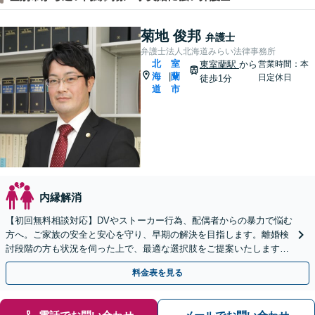
菊地 俊邦
弁護士
弁護士法人北海道みらい法律事務所
北
室
東室蘭駅
から
営業時間：本
海
蘭
|
日定休日
徒歩1分
道
市
内縁解消
【初回無料相談対応】DVやストーカー行為、配偶者からの暴力で悩む
方へ。ご家族の安全と安心を守り、早期の解決を目指します。離婚検
討段階の方も状況を伺った上で、最適な選択肢をご提案いたします
【完全個室で相談可】【東室蘭駅1分】
料金表を見る