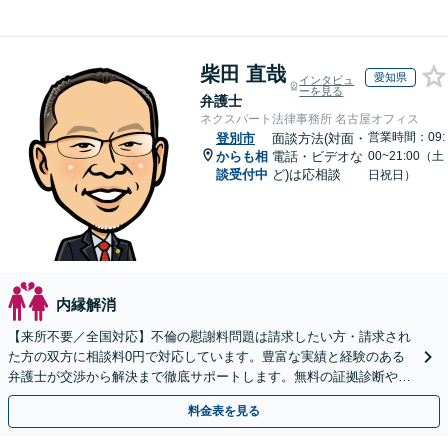
柴田 直哉
愛知県
インタビュ
ーを見る
弁護士
ネクスパート法律事務所 名古屋オフィス
営業時間：09:
登別市
面談方法(対面・
からも相
電話・ビデオな
00~21:00（土
談受付中
ど)は応相談
日祝日）
内縁解消
【来所不要／全国対応】不倫の慰謝料問題は請求したい方・請求され
た方の双方に相談料0円で対応しています。豊富な実績と経験のある
弁護士が交渉から解決まで徹底サポートします。無料の証拠診断や着
手金の返還保証もありますので安心してご相談ください。
料金表を見る