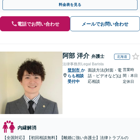
手金の返還保証もありますので安心してご相談ください。
料金表を見る
電話でお問い合わせ
メールでお問い合わせ
阿部 洋介
弁護士
北海道
法律事務所Legal Barista
営業時
登別市
か
面談方法(対面・電
らも相談
話・ビデオなど)は
間：本日
受付中
応相談
定休日
内縁解消
【全国対応】【初回相談無料】【離婚に強い弁護士】法律トラブルの