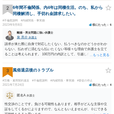
うに合意書を取り交わす必要はあると思います。 4 合意書を取り交
わし、その中で精算条項（一切の債権債務のないことを確認する）を
2
6年間不倫関係、内4年は同棲生活。のち、私から
設ければ、大丈夫です。
同棲解消し、手切れ金請求したい。
#不倫慰謝料
#内縁関係・事実婚
2023年9月8日
役にたった
6
離婚・男女問題に強い弁護士
泉 亮介
弁護士
請求が来た際に自身で対応したくない、払うべきなのかどうかがわか
らない、払わずに済むなら払いたくない等様々な理由で弁護士を立て
ることは考えられます。 100万円の内訳として、引越し代等でどの程
度の費用がかかったのかや、慰謝料としての支払いだったのかどうか
によっても追加での請求については変わってくるかと思われます。 ま
た、請求する金額によっては、相手方の判断として、それで全て終わ
3
風俗退店後のトラブル
るのであれば払っておしまいにする、という考え方もあり得ます。
#労働・雇用契約違反
#不倫慰謝料
#内縁関係・事実婚
#督促の停止
2021年7月24日
役にたった
4
匿名A
弁護士
性交渉のことです。負ける可能性もあります。相手がどんな主張や立
証をしてくるかによりますので、なんともいえませんが、０にできる