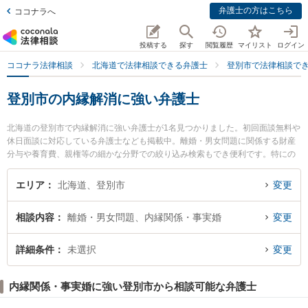
弁護士の方はこちら
ココナラへ
投稿する
探す
閲覧履歴
マイリスト
ログイン
ココナラ法律相談
北海道で法律相談できる弁護士
登別市で法律相談で
登別市の内縁解消に強い弁護士
北海道の登別市で内縁解消に強い弁護士が1名見つかりました。初回面談無料や
休日面談に対応している弁護士なども掲載中。離婚・男女問題に関係する財産
分与や養育費、親権等の細かな分野での絞り込み検索もでき便利です。特にの
ぼりべつ法律事務所の八木橋 俊輔弁護士のプロフィール情報や弁護士費用、強
みなどが注目されています。『登別市で土日や夜間に発生した内縁解消のトラ
エリア
北海道、登別市
変更
ブルを今すぐに弁護士に相談したい』『内縁解消のトラブル解決の実績豊富な
近くの弁護士を検索したい』『初回相談無料で内縁解消を法律相談できる登別
相談内容
離婚・男女問題、内縁関係・事実婚
変更
市内の弁護士に相談予約したい』などでお困りの相談者さんにおすすめです。
詳細条件
未選択
変更
内縁関係・事実婚に強い登別市から相談可能な弁護士