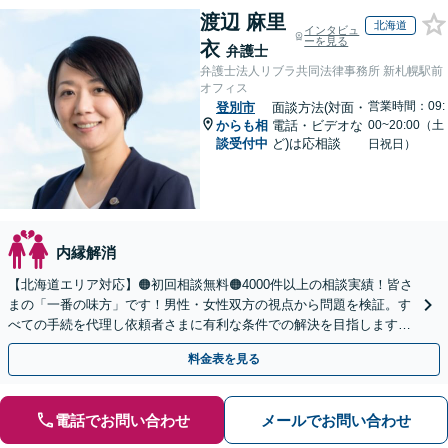
渡辺 麻里
北海道
インタビュ
ーを見る
衣
弁護士
弁護士法人リブラ共同法律事務所 新札幌駅前
オフィス
営業時間：09:
登別市
面談方法(対面・
からも相
電話・ビデオな
00~20:00（土
談受付中
ど)は応相談
日祝日）
内縁解消
【北海道エリア対応】🟠初回相談無料🟠4000件以上の相談実績！皆さ
まの「一番の味方」です！男性・女性双方の視点から問題を検証。す
べての手続を代理し依頼者さまに有利な条件での解決を目指します
【夜間相談・WEB面談可】【完全個室・秘密厳守】
料金表を見る
電話でお問い合わせ
メールでお問い合わせ