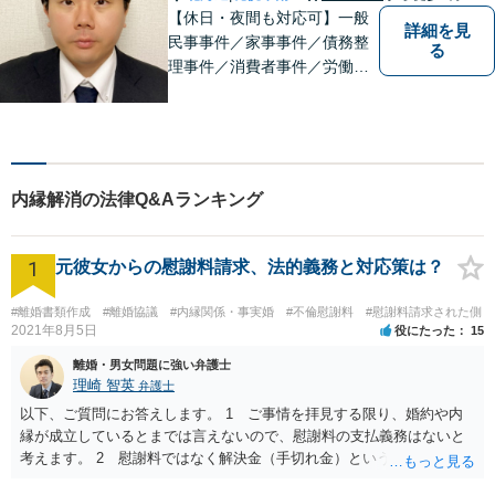
【休日・夜間も対応可】一般
詳細を見
民事事件／家事事件／債務整
る
理事件／消費者事件／労働事
件／刑事事件／会社関係など
幅広く対応いたします。費用
も丁寧にご説明。一人で悩み
を抱え込まず、まずは一度ご
相談ください！
内縁解消の法律Q&Aランキング
1
元彼女からの慰謝料請求、法的義務と対応策は？
#離婚書類作成
#離婚協議
#内縁関係・事実婚
#不倫慰謝料
#慰謝料請求された側
2021年8月5日
役にたった
15
離婚・男女問題に強い弁護士
理崎 智英
弁護士
以下、ご質問にお答えします。 1 ご事情を拝見する限り、婚約や内
縁が成立しているとまでは言えないので、慰謝料の支払義務はないと
考えます。 2 慰謝料ではなく解決金（手切れ金）という名目で数十
万円支払えば良いと思います。 3 今後同じような請求をされないよ