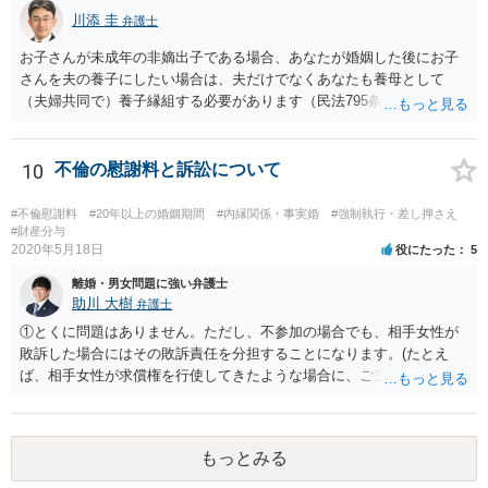
いように思っています。 いずれにせよ、どういう形をとるにせよ、支
川添 圭
払う報酬額はあまり変わらないと思いますので、そのとおりに支払っ
弁護士
ても損にはならないはずです。 基本的に弁護士に1時間動いてもらう
お子さんが未成年の非嫡出子である場合、あなたが婚姻した後にお子
場合の相場は税抜2万円くらいですので、あなたの事件に50時間以上費
さんを夫の養子にしたい場合は、夫だけでなくあなたも養母として
やしているのであれば排除額ベースの成功報酬が支払われないと弁護
（夫婦共同で）養子縁組する必要があります（民法795条本文）。これ
士にとっては割りの悪い事件ということになるかと存じます。
は、養親と子の間には嫡出子の関係が生じるところ（民法809条）、実
母と子の間が非嫡出子の関係のままではバランスに欠けるためである
と説明されています。 そして、再婚後の養子縁組によって夫婦の共同
10
不倫の慰謝料と訴訟について
親権となった場合は、血縁上の父親からの父を親権者とする協議に代
わる調停及び審判（民法819条5項）は認められないと考えます。 この
#不倫慰謝料
#20年以上の婚姻期間
#内縁関係・事実婚
#強制執行・差し押さえ
点について明確な判例はありませんが、離婚後の親権者変更（民法819
#財産分与
2020年5月18日
役にたった
5
条6項）においては、離婚後に親権者が再婚して元夫婦の子と再婚相手
が養子縁組した場合には、親権者変更の申立ては認められないとする
離婚・男女問題に強い弁護士
最高裁判例があり、その判例で述べられている理由は民法819条5項の
助川 大樹
弁護士
場面でも同様であると考えられるからです。
①とくに問題はありません。ただし、不参加の場合でも、相手女性が
敗訴した場合にはその敗訴責任を分担することになります。(たとえ
ば、相手女性が求償権を行使してきたような場合に、ご主人から、今
回の訴訟で出てきた主張と反する主張が出来なくなります。) ②その可
能性もあるでしょうが、真相は分かりません。 ③ならないと思いま
す。 ④- ⑤それにはなりえます。 ⑥一般論ですが、裁判官は証拠に基
もっとみる
づいて事実を認定するわけですから、証拠が大切です。 証拠をきちん
と整えての訴訟提起だとは思いますが、これからでも整えられるので