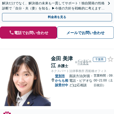
解決だけでなく、解決後の未来も一貫してサポート！独自開発の性格
診断で「自分・夫（妻）を知る」▶︎今後の方針を戦略的に考えます！
【休日夜間／オンライン相談OK】
料金表を見る
電話でお問い合わせ
メールでお問い合わせ
金田 美津
千葉県
インタビュ
ーを見る
江
弁護士
ネクスパート法律事務所 西船橋オフィス
営業時間：09:
登別市
面談方法(対面・
からも相
電話・ビデオな
00~21:00（土
談受付中
ど)は応相談
日祝日）