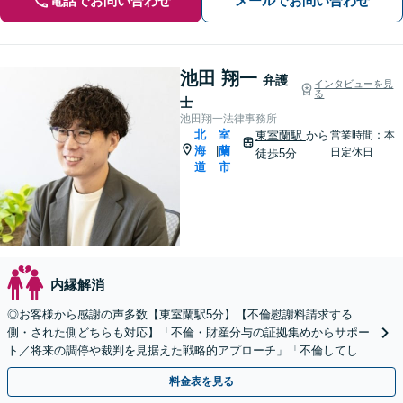
電話でお問い合わせ
メールでお問い合わせ
池田 翔一
弁護
インタビューを見
る
士
池田翔一法律事務所
北
室
東室蘭駅
から
営業時間：本
海
蘭
|
日定休日
徒歩5分
道
市
内縁解消
◎お客様から感謝の声多数【東室蘭駅5分】【不倫慰謝料請求する
側・された側どちらも対応】「不倫・財産分与の証拠集めからサポー
ト／将来の調停や裁判を見据えた戦略的アプローチ」「不倫してしま
ったが慰謝料は適正か／不当に高額な請求からお守りします」
料金表を見る