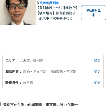
北海道
登別市
|
【登別市唯一の法律事務所】
詳細を見
【駐車場有】損害賠償請求／
る
一般民事／家事事件など、幅
広いお困りごとに対応可能！
地域の方々の悩みトラブルを
解決し、明るく活気のある地
域づくりに貢献いたします。
小さなお困りごとでも、お早
めにご相談ください！
エリア
北海道、登別市
変更
相談内容
離婚・男女問題、内縁関係・事実婚
変更
詳細条件
未選択
変更
登別市から近い内縁関係・事実婚に強い弁護士