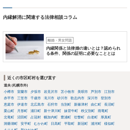
あれば準備しておくことが大切でしょう。 ⑦今回の不貞行為が原因で
離婚に至るのであれば100万円以上で和解・判決になることが多いと思
います。具体的な事情が分かりかねますので、幅のありすぎる回答で
内縁解消に関連する法律相談コラム
申し訳ありません。 現在、法律事務所にご依頼されているようですか
ら、ご担当の先生にも聞いてみて頂ければと存じます。 ご参考になれ
ば幸いです。
離婚・男女問題
内縁関係と法律婚の違いとは？認められ
る条件、関係の証明に必要なこととは
近くの市区町村を選び直す
道央 (札幌市外)
小樽市
室蘭市
夕張市
岩見沢市
苫小牧市
美唄市
芦別市
江別市
赤平市
三笠市
千歳市
滝川市
砂川市
歌志内市
深川市
登別市
恵庭市
伊達市
北広島市
石狩市
当別町
新篠津村
由仁町
長沼町
栗山町
月形町
浦臼町
新十津川町
妹背牛町
秩父別町
雨竜町
北竜町
沼田町
占冠村
幌加内町
豊浦町
壮瞥町
白老町
厚真町
洞爺湖町
安平町
むかわ町
日高町
平取町
新冠町
浦河町
様似町