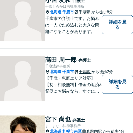
弁護士
千歳しらかば法律事務所
北海道
千歳市
千歳駅
から徒歩8分
|
千歳市の弁護士です。お悩み
詳細を見
は一人でため込むと大きな問
る
題になることがあります。ぜ
ひ他の人に話すようにしてく
ださい。ご相談お待ちしてお
ります。
髙田 周一郎
弁護士
千歳法律事務所
北海道
千歳市
千歳駅
から徒歩2分
|
【千歳・恵庭エリア対応】
詳細を見
【初回相談無料】借金の返済&
る
督促にお悩みなら、すぐにご
相談下さい！豊富な経験を活
かし、最適な解決方法をご提
案します。任意整理／自己破
産の解決実績多数！【千歳駅
宮下 尚也
弁護士
徒歩２分】【分割払い可】
まこまない法律事務所
北海道
札幌市南区
真駒内駅
から徒歩4分
|