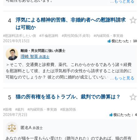
可能性もあると思います。
4
浮気による精神的苦痛、非婚約者への慰謝料請求
は可能か
#慰謝料請求したい側
#不倫慰謝料
#異性関係(不貞等)
#内縁関係・事実婚
2021年9月15日
役にたった
10
離婚・男女問題に強い弁護士
理崎 智英
弁護士
＞そこで、交通費と診察費、薬代、これからかかるであろう諸々経費
を慰謝料として彼、または浮気相手の女性から請求することは法的に
可能なのでしょうか？ 彼との間に婚約が成立していない場合には，彼
や浮気相手の女性に対して慰謝料を請求することはできません。
5
猫の所有権を巡るトラブル、裁判での勝算は？
#親権
#裁判
#内縁関係・事実婚
#親族関係
2026年7月2日
役にたった
4
匿名A
弁護士
あなたが猫を一度もらい受けた（贈与された）のであれば、猫の所有