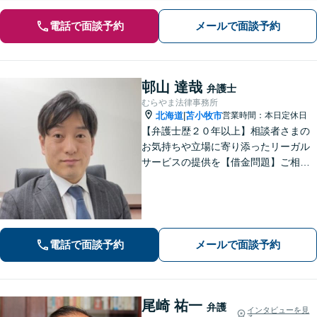
電話で面談予約
メールで面談予約
邨山 達哉
弁護士
むらやま法律事務所
北海道
苫小牧市
営業時間：本日定休日
|
【弁護士歴２０年以上】相談者さまの
お気持ちや立場に寄り添ったリーガル
サービスの提供を【借金問題】ご相談
は何度でも無料！あなたとご家族、5年
先を見据えた解決策をご提案します
【相続問題】複雑な不動産相続も他士
業連携で円滑対応！【分割払いOK】
電話で面談予約
メールで面談予約
尾崎 祐一
弁護
インタビューを見