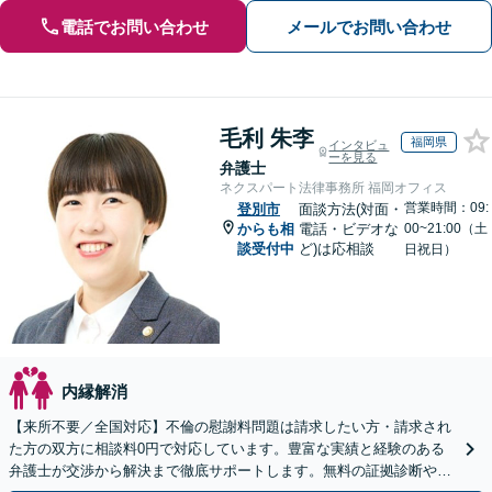
電話でお問い合わせ
メールでお問い合わせ
毛利 朱李
福岡県
インタビュ
ーを見る
弁護士
ネクスパート法律事務所 福岡オフィス
営業時間：09:
登別市
面談方法(対面・
からも相
電話・ビデオな
00~21:00（土
談受付中
ど)は応相談
日祝日）
内縁解消
【来所不要／全国対応】不倫の慰謝料問題は請求したい方・請求され
た方の双方に相談料0円で対応しています。豊富な実績と経験のある
弁護士が交渉から解決まで徹底サポートします。無料の証拠診断や着