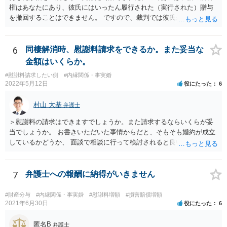
権はあなたにあり、彼氏にはいったん履行された（実行された）贈与
を撤回することはできません。 ですので、裁判では彼氏が勝つことは
できません。 もっとも、贈与が立証（証明）できるかどうかはご記載
の事情からははっきりしませんので、早めに弁護士に面談相談する方
がいいでしょう。 場合によっては弁護士名で通知等出してもらうほう
6
同棲解消時、慰謝料請求をできるか。また妥当な
がいいかもしれません。
金額はいくらか。
#慰謝料請求したい側
#内縁関係・事実婚
2022年5月12日
役にたった
6
村山 大基
弁護士
＞慰謝料の請求はできますでしょうか。また請求するならいくらが妥
当でしょうか。 お書きいただいた事情からだと、そもそも婚約が成立
しているかどうか、 面談で相談に行って検討されると良いと思いま
す。 結婚前提の交際にとどまり、婚約とまでは認められない可能性が
あるからです。 他方で、実際問題として同棲のために金銭的不利益が
生じているので、 厳密に婚約が成立しているかどうかは別として、話
7
弁護士への報酬に納得がいきません
し合いにより一定の支払いを受けて別れる、というのも考えられま
す。 相手としても、裁判までして争って支払いゼロを目指すよりは、
#財産分与
#内縁関係・事実婚
#慰謝料増額
#損害賠償増額
一定額を支払って円満に解決したいと考える可能性はあります。
2021年6月30日
役にたった
6
匿名B
弁護士