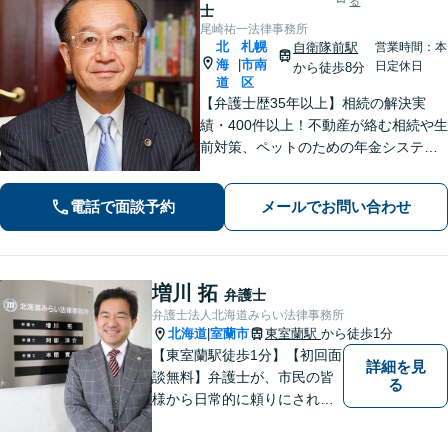
る
士
尾崎祐一法律事務所
北
札幌
自衛隊前駅
営業時間：本
海
市南
|
日定休日
から徒歩8分
道
区
【弁護士歴35年以上】相続の解決実
績・400件以上！不動産が絡む相続や生
前対策、ペットのための年金システム
など【自衛隊前駅8分】交通事故・借
金・刑事事件・不動産トラブルなど幅
電話で面談予約
メールでお問い合わせ
広く対応。依頼者の背景に潜む原因を
しっかり把握することを心がけていま
す。
増川 拓
弁護士
弁護士法人北海道みらい法律事務所
北海道
室蘭市
東室蘭駅
から徒歩1分
|
【東室蘭駅徒歩1分】【初回面
詳細を見
談無料】弁護士が、市民の皆
る
様から日常的に頼りにされる
存在になる社会を目指して、
日々精進してまいります。皆