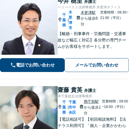
今井 樹里
弁護士
ベリーベスト法律事務所 木更津オフィス
木
木更津駅
営業時間：09:30~
千
更
21:00（平日）
から徒歩8
葉
|
津
分
県
市
【離婚・刑事事件・労働問題・交通事
故など幅広く対応】各分野の専門チー
ムがお客様をサポートします。
電話でお問い合わせ
メールでお問い合わせ
齋藤 貴英
弁護士
本千葉総合法律事務所
県庁前駅
営業時間：09:00
千
千葉
~18:00（平日）
葉
市中
から徒歩1
|
県
央区
分
【電話相談可】【初回相談無料】【法
テラス利用可】「個人・企業かかわら