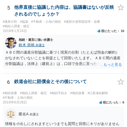
放棄するかどうか決めることができます。 銀行やサラ金が数年も放置
することはありませんので、数年後に借金が発見される可能性はほぼ
5
他界直後に協議した内容は、協議書はないが反映
ありません。 なお、私が扱った相続放棄を検討していた案件で、期間
されるのでしょうか？
伸長して調査したところ、サラ金に対する過払金など相当な財産が見
#遺産分割
#協議
#不動産・土地の相続
#遺留分侵害額請求・放棄
つかったため相続したという事例がありました。
#相続人調査・確定
2018年1月24日
役にたった
10
相続・遺言に強い弁護士
鈴木 崇裕
弁護士
ＡＢＣ間の遺産分割協議に基づく現実の分割（たとえば預金の解約）
がなされていないことを前提として回答いたします。 ＡＢＣ間の遺産
分割協議は，法律上（建前上）は，口頭で合意に至ったものであって
も有効です。 しかし，口頭で合意したことを立証する方法がありませ
ん。 また，不動産の名義を移転するためには，遺産分割協議書への署
名捺印を得る必要があります。 したがって，残念ながら，「ＡＢＣ間
6
鉄道会社に賠償金とその後について
の遺産分割協議が有効に成立している」という前提に基づく主張は困
難と思われます。 「ＡＢＣ間の遺産分割協議は未了のまま，ＡとＢが
#相続放棄
#相続人調査・確定
#相続手続き
#相続放棄
#口座凍結解除
死亡し，二次相続が発生した」という前提に基づいて協議を進める必
#不動産・土地の相続
2019年6月28日
役にたった
6
要があります。 もちろん，Ｃの立場としては，ＡＢＣ間の遺産分割協
議の内容を前提とした主張をすることが最も有利ですが，ＡＢの相続
匿名A
人は応じない姿勢を示していることから，実現は困難だと思います。
弁護士
主張としては維持しつつも，現実的な解決方法（遺産分割協議の落と
情報を小出しにされますといつまでも質問と回答にキリがありません
しどころ）としては，譲歩することを甘受しなければならないかもし