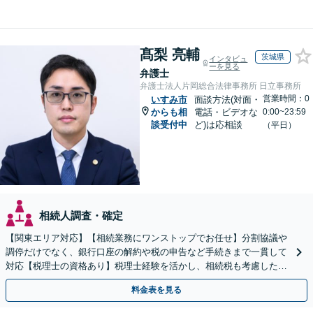
髙梨 亮輔
茨城県
インタビュ
ーを見る
弁護士
弁護士法人片岡総合法律事務所 日立事務所
営業時間：0
いすみ市
面談方法(対面・
からも相
電話・ビデオな
0:00~23:59
談受付中
ど)は応相談
（平日）
相続人調査・確定
【関東エリア対応】【相続業務にワンストップでお任せ】分割協議や
調停だけでなく、銀行口座の解約や税の申告など手続きまで一貫して
対応【税理士の資格あり】税理士経験を活かし、相続税も考慮した相
続手続きもお任せください【初回相談無料】生前贈与も対応
料金表を見る