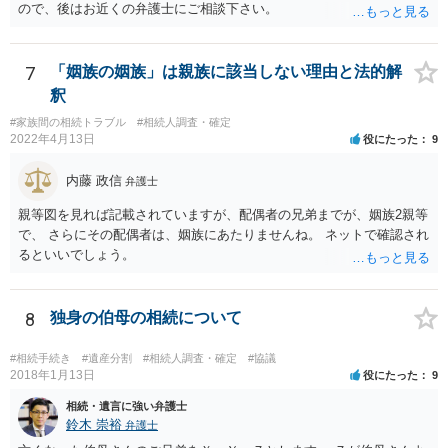
ので、後はお近くの弁護士にご相談下さい。
れません。
7
「姻族の姻族」は親族に該当しない理由と法的解
釈
#家族間の相続トラブル
#相続人調査・確定
2022年4月13日
役にたった
9
内藤 政信
弁護士
親等図を見れば記載されていますが、配偶者の兄弟までが、姻族2親等
で、 さらにその配偶者は、姻族にあたりませんね。 ネットで確認され
るといいでしょう。
8
独身の伯母の相続について
#相続手続き
#遺産分割
#相続人調査・確定
#協議
2018年1月13日
役にたった
9
相続・遺言に強い弁護士
鈴木 崇裕
弁護士