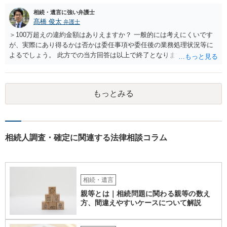
それができない場合は②遺留分侵害額請求で争うほかありません。 質
相続・遺言に強い弁護士
問4 相続トラブルの代理交渉は可能でしょうか。 →一般論としては可
髙橋 俊太
弁護士
能ですが、お伺いする内容ですとお祖父様が亡くなられた後に動くこ
とになるでしょう。
＞100万超えの違約金額はありえますか？ 一般的には考えにくいです
が、実際にあり得るかは否かは委任事項や委任後の業務処理状況等に
よるでしょう。 此方での当方回答は以上で終了となりますが、参考に
なりましたら幸いです。
もっとみる
相続人調査・確定に関連する法律相談コラム
相続・遺言
親等とは｜相続問題に関わる親等の数え
方、間違えやすいケースについて解説