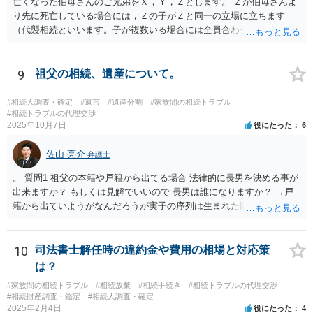
亡くなった伯母さんのご兄弟をＸ，Ｙ，Ｚとします。 Ｚが伯母さんよ
り先に死亡している場合には，Ｚの子がＺと同一の立場に立ちます
（代襲相続といいます。子が複数いる場合には全員合わせてＺと同一
の取り分です。）。 Ｘ，Ｙ，Ｚ（またＺの子）はそれぞれ３分の１ず
つの相続分を有していますので， そのことを前提として，遺産分割協
議をすることになります（必ずしも３分の１ずつにしなくても，合意
9
祖父の相続、遺産について。
ができれば構いません。）。 今後の対応としては， ①伯母さんの相続
財産（遺産）の全容を整理する（預貯金，有価証券，不動産等の有無
#相続人調査・確定
#遺言
#遺産分割
#家族間の相続トラブル
を調べることになります。） ②相続財産に照らし，相続税の申告の準
#相続トラブルの代理交渉
2025年10月7日
役にたった
6
備をする（税理士の先生にご相談ください。） ③遺産分割協議をする
（ご本人同士で行っても構いませんし，弁護士に相談することもよろ
佐山 亮介
しいと思います。） ことになります。
弁護士
。 質問1 祖父の本籍や戸籍から出てる場合 法律的に長男を決める事が
出来ますか？ もしくは見解でいいので 長男は誰になりますか？ →戸
籍から出ていようがなんだろうが実子の序列は生まれた順ですから、
先方が後から生まれたならばお父様がお祖父様の長男です。 質問2 遺
書が腹違いの長男に向けてある場合 書かれてる内容が最優先にされる
のですか？ →遺書というのが、法律上の遺言の形式を守っている限り
10
司法書士解任時の違約金や費用の相場と対応策
はそのとおりです。 質問3 父が腹違いの長男に法律的に優位になれそ
は？
うな事はありますか？ →遺言が有効な場合、優位に立つことはできま
#家族間の相続トラブル
#相続放棄
#相続手続き
#相続トラブルの代理交渉
せんが、お祖父様が認知症であるなどの「遺言が作れないはずの事
#相続財産調査・鑑定
#相続人調査・確定
情」があるならば①遺言無効確認の訴えを起こすのは一つの手です。
2025年2月4日
役にたった
4