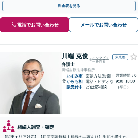
執行／事業承継など、お任せください」【休日相談あり】
料金表を見る
電話でお問い合わせ
メールでお問い合わせ
川端 克俊
東京都
インタビュ
ーを見る
弁護士
川端吉原法律事務所
営業時間：0
いすみ市
面談方法(対面・
からも相
電話・ビデオな
9:30~18:00
談受付中
ど)は応相談
（平日）
相続人調査・確定
【関東エリア対応】【初回面談無料｜相続の共著あり】生前の備えか