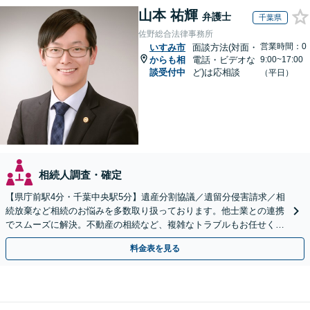
山本 祐輝
弁護士
千葉県
佐野総合法律事務所
営業時間：0
いすみ市
面談方法(対面・
からも相
電話・ビデオな
9:00~17:00
談受付中
ど)は応相談
（平日）
相続人調査・確定
【県庁前駅4分・千葉中央駅5分】遺産分割協議／遺留分侵害請求／相
続放棄など相続のお悩みを多数取り扱っております。他士業との連携
でスムーズに解決。不動産の相続など、複雑なトラブルもお任せくだ
さい。【初回面談相談30分無料】
料金表を見る