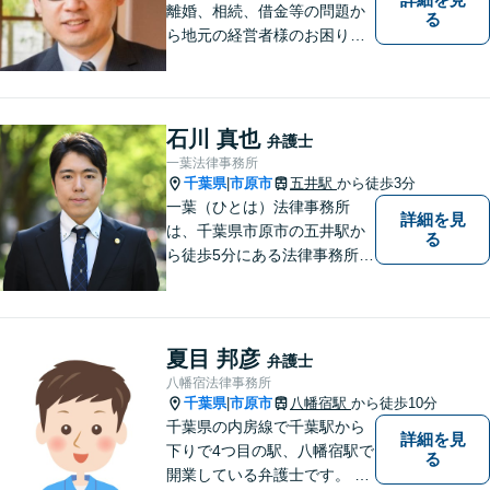
離婚、相続、借金等の問題か
る
ら地元の経営者様のお困りご
とまで幅広く相談を受付して
おります。一人で悩まず、お
気軽にご相談ください。
石川 真也
弁護士
一葉法律事務所
千葉県
市原市
五井駅
から徒歩3分
|
一葉（ひとは）法律事務所
詳細を見
は、千葉県市原市の五井駅か
る
ら徒歩5分にある法律事務所で
す。営業時間は9:30～17:30
（平日）ですが、夜間休日の
相談も調整次第では可能で
す。
夏目 邦彦
弁護士
八幡宿法律事務所
千葉県
市原市
八幡宿駅
から徒歩10分
|
千葉県の内房線で千葉駅から
詳細を見
下りで4つ目の駅、八幡宿駅で
る
開業している弁護士です。 八