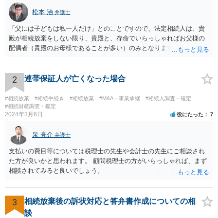
松本 治
弁護士
「父には子どもは私一人だけ」とのことですので、法定相続人は、貴
殿が相続放棄をしない限り、貴殿と、存命でいらっしゃればお父様の
配偶者（貴殿のお母様であることが多い）のみとなります。遺言がな
い限り、「次男」（お父様の弟）らの相続権は発生しません。
2
連帯保証人が亡くなった場合
#相続放棄
#相続手続き
#相続放棄
#M&A・事業承継
#相続人調査・確定
#相続財産調査・鑑定
2024年3月6日
役にたった
7
泉 亮介
弁護士
支払いの費目等については税理士の先生や会計士の先生にご相談され
た方が良いかと思われます。 顧問税理士の方がいらっしゃれば、まず
相談されてみると良いでしょう。
3
相続放棄後の訴状対応と答弁書作成についての相
談