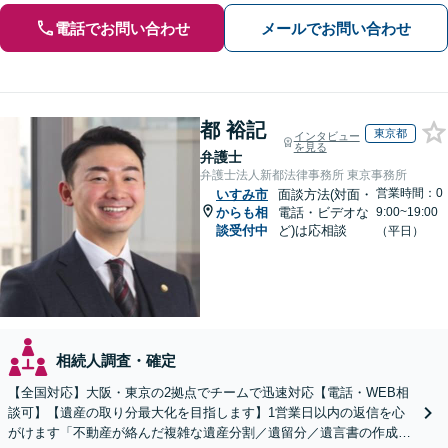
電話でお問い合わせ
メールでお問い合わせ
都 裕記
東京都
インタビュー
を見る
弁護士
弁護士法人新都法律事務所 東京事務所
営業時間：0
いすみ市
面談方法(対面・
からも相
電話・ビデオな
9:00~19:00
談受付中
ど)は応相談
（平日）
相続人調査・確定
【全国対応】大阪・東京の2拠点でチームで迅速対応【電話・WEB相
談可】【遺産の取り分最大化を目指します】1営業日以内の返信を心
がけます「不動産が絡んだ複雑な遺産分割／遺留分／遺言書の作成・