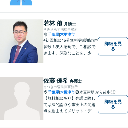
幡宿駅、五井駅、姉ヶ崎駅あ
るいはこれらの駅の内陸地方
の方々のために業務を行って
おります。
若林 侑
弁護士
きみさらず法律事務所
千葉県
木更津市
|
◉初回相談45分無料💬感謝の声
詳細を見
多数！友人感覚で、ご相談で
る
きます。深刻なことを、少し
でもリラックスしてお話しで
きるよう、普段と同じ気持ち
でいられるよう、あえて私服
で勤務しています。お客様全
佐藤 優希
弁護士
員に担当事務をつけ、スムー
さつきの森法律事務所
ズな連絡を徹底◉
千葉県
木更津市
木更津駅
から徒歩3分
|
【無料相談あり】弁護に際し
詳細を見
ては法的論点や事実上の問題
る
点を踏まえてメリット・デメ
リットを考慮して戦略を組ん
で進めています。法律問題で