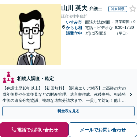
山川 英夫
弁護士
神奈川県
延命法律事務所
営業時間：0
いすみ市
面談方法(対面・
からも相
電話・ビデオな
9:30~17:30
談受付中
ど)は応相談
（平日）
相続人調査・確定
【弁護士歴10年以上】【初回無料】【関東エリア対応】ご高齢の方の
成年後見や任意後見などの財産管理、遺言書作成、死後事務、相続発
生後の遺産分割協議、複雑な遺留分請求まで、一貫して対応！他士業
との連携力を活かした最適解の追求【WEB面談対応】
料金表を見る
電話でお問い合わせ
メールでお問い合わせ