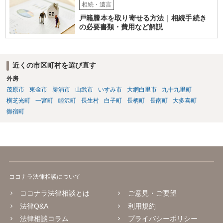
相続・遺言
戸籍謄本を取り寄せる方法｜相続手続き
の必要書類・費用など解説
近くの市区町村を選び直す
外房
茂原市
東金市
勝浦市
山武市
いすみ市
大網白里市
九十九里町
横芝光町
一宮町
睦沢町
長生村
白子町
長柄町
長南町
大多喜町
御宿町
ココナラ法律相談について
ココナラ法律相談とは
ご意見・ご要望
法律Q&A
利用規約
法律相談コラム
プライバシーポリシー