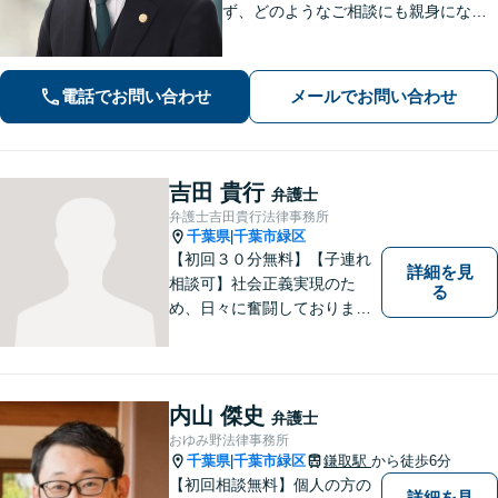
ず、どのようなご相談にも親身になっ
て対応します」企業法務／交通事故／
離婚問題／借金問題／刑事事件など、
幅広くサポート。【夜間・休日面談
電話でお問い合わせ
メールでお問い合わせ
可】【完全個室】【本千葉駅徒歩３
分】
吉田 貴行
弁護士
弁護士吉田貴行法律事務所
千葉県
千葉市緑区
|
【初回３０分無料】【子連れ
詳細を見
相談可】社会正義実現のた
る
め、日々に奮闘しておりま
す。皆様にとって身近な法律
のかかりつけ医になりたいと
考えております。 お気軽にご
相談ください。
内山 傑史
弁護士
おゆみ野法律事務所
千葉県
千葉市緑区
鎌取駅
から徒歩6分
|
【初回相談無料】個人の方の
詳細を見