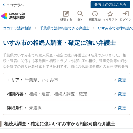
弁護士の方はこちら
ココナラへ
投稿する
探す
閲覧履歴
マイリスト
ログイン
ココナラ法律相談
千葉県で法律相談できる弁護士
いすみ市で法律相談
いすみ市の相続人調査・確定に強い弁護士
千葉県のいすみ市で相続人調査・確定に強い弁護士が1名見つかりました。相
続・遺言に関係する家族間の相続トラブルや認知症の相続、遺産分割等の細か
な分野での絞り込み検索もでき便利です。特に含弘法律事務所の石井 智裕弁護
士のプロフィール情報や弁護士費用、強みなどが注目されています。『いすみ
市で土日や夜間に発生した相続人調査・確定のトラブルを今すぐに弁護士に相
エリア
千葉県、いすみ市
変更
談したい』『相続人調査・確定のトラブル解決の実績豊富な近くの弁護士を検
索したい』『初回相談無料で相続人調査・確定を法律相談できるいすみ市内の
相談内容
相続・遺言、相続人調査・確定
変更
弁護士に相談予約したい』などでお困りの相談者さんにおすすめです。
詳細条件
未選択
変更
相続人調査・確定に強いいすみ市から相談可能な弁護士