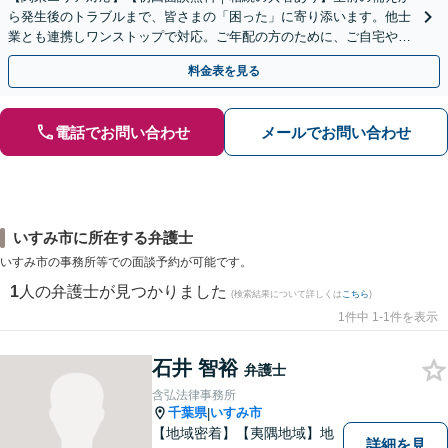
ら発生後のトラブルまで、皆さまの「困った」に寄り添います。他士
業とも連携しワンストップで対応。ご年配の方のために、ご自宅やご
近所への出張相談も実施【秘密厳守｜休日・夜間相談可】
料金表を見る
電話でお問い合わせ
メールでお問い合わせ
いすみ市に所在する弁護士
いすみ市の事務所等での面談予約が可能です。
1
人の弁護士が見つかりました
(検索結果について詳しくは
こちら
)
1件中 1-1件を表示
石井 智裕
弁護士
含弘法律事務所
千葉県
いすみ市
|
【地域密着】【夷隅地域】地
詳細を見