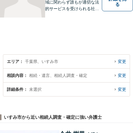
域に関わらず誰もが適切な法
る
的サービスを受けられる社会
を目指し、身近に相談できる
環境づくりに力を入れていま
す。不安を抱えたままにせ
ず、まずは気軽に話せる場所
として、あなたの身近に寄り
添う事務所でありたいと考え
ています。
エリア
千葉県、いすみ市
変更
相談内容
相続・遺言、相続人調査・確定
変更
詳細条件
未選択
変更
いすみ市から近い相続人調査・確定に強い弁護士