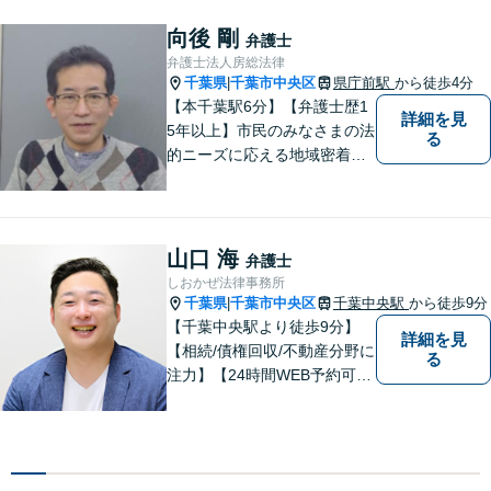
お困りでしたら、お早めに弁
護士にご相談ください。【近
向後 剛
弁護士
隣駐車場あり】【JR「木更津
弁護士法人房総法律
駅」東口1分】
千葉県
千葉市中央区
県庁前駅
から徒歩4分
|
【本千葉駅6分】【弁護士歴1
詳細を見
5年以上】市民のみなさまの法
る
的ニーズに応える地域密着型
の法律事務所【相続・遺言】
不動産が絡む相続に迅速に対
応します【労働・雇用】ご相
談実績多数。現実的な解決策
山口 海
弁護士
をご提案します
しおかぜ法律事務所
千葉県
千葉市中央区
千葉中央駅
から徒歩9分
|
【千葉中央駅より徒歩9分】
詳細を見
【相続/債権回収/不動産分野に
る
注力】【24時間WEB予約可
能】敷居が低く気軽に相談が
できる、地域密着型の法律事
務所です。弁護士への相談を
最終手段と考えず、お気軽に