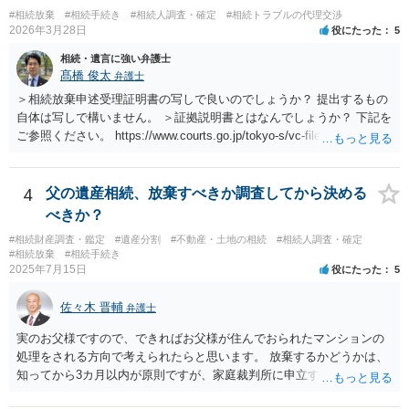
#相続放棄
#相続手続き
#相続人調査・確定
#相続トラブルの代理交渉
2026年3月28日
役にたった
5
相続・遺言に強い弁護士
髙橋 俊太
弁護士
＞相続放棄申述受理証明書の写しで良いのでしょうか？ 提出するもの
自体は写しで構いません。 ＞証拠説明書とはなんでしょうか？ 下記を
ご参照ください。 https://www.courts.go.jp/tokyo-s/vc-files/tokyo-s/file/
14-1kisairei.pdf
4
父の遺産相続、放棄すべきか調査してから決める
べきか？
#相続財産調査・鑑定
#遺産分割
#不動産・土地の相続
#相続人調査・確定
#相続放棄
#相続手続き
2025年7月15日
役にたった
5
佐々木 晋輔
弁護士
実のお父様ですので、できればお父様が住んでおられたマンションの
処理をされる方向で考えられたらと思います。 放棄するかどうかは、
知ってから3カ月以内が原則ですが、家庭裁判所に申立すれば3カ月の
期間を伸長することができます。 その間に、財産の状況を調査して、