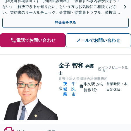
【阿見町役場前近く】【初回面談無料】「依頼すべき内容が決まって
ない」「解決できるか知りたい」という方もお気軽にご相談くださ
い。契約書のリーガルチェック、企業間・従業員トラブル、債権回収
など【顧問契約可能】
料金表を見る
電話でお問い合わせ
メールでお問い合わせ
金子 智和
弁護
インタビューを見
る
士
弁護士法人長瀬総合法律事務所
茨
牛
牛久駅
から
営業時間：本
城
久
|
日定休日
徒歩1分
県
市