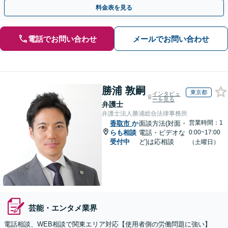
模や業種に応じて柔軟にカスタマイズ」【休日・夜間相談可】
料金表を見る
電話でお問い合わせ
メールでお問い合わせ
勝浦 敦嗣
東京都
インタビュ
ーを見る
弁護士
弁護士法人勝浦総合法律事務所
営業時間：1
香取市
か
面談方法(対面・
らも相談
電話・ビデオな
0:00~17:00
受付中
ど)は応相談
（土曜日）
芸能・エンタメ業界
電話相談、WEB相談で関東エリア対応【使用者側の労働問題に強い】