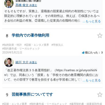
企業法務に強い弁護士
髙橋 俊太
弁護士
そもそもですが、実務上、退職後の競業避止特約の有効性については
限定的に理解されています。 その有効性は、例えば、①保護されるべ
き会社の利益の有無、②退職した従業員の在職時の地位、③地域的限
定の有無、④競業避止義務の存続期間、⑤禁止される競業行為の範
囲、⑥代償措置の有無といった判断要素によって検討されます。 いず
れにしても、書面を拝見するなど具体的な事情を詳しくお伺いする必
8
学校内での著作物利用
要はありますが、上記判断要素に照らす限り、ご相談のケースにおい
ては会社側の請求は認められにくいのではないかという印象です。
#知的財産・特許
#芸能・エンタメ業界
#学校法人
#契約書作成・リーガルチェック
2026年5月21日
役にたった
3
細川 大介
弁護士
「改正著作権法第３５条運用指針」（https://sartras.or.jp/unyoshishi
n/）では、同条にいう「授業」を「学校その他の教育機関の責任にお
いて、その管理下で教育を担任する者が学習者に対して実施する教育
活動」と定義しています。 該当例として講義・実習、特別活動（学
級活動・クラブ活動・学校行事等）、部活動、課外補習授業等を、該
当しない例として自主的なボランティア活動・保護者会・ＰＴＡ活動
9
芸能事務所についてです
等を列挙しています。 本件をこれに当てはめますと、 ①主体である学
校司書は、学校図書館法第６条第１項上「専ら学校図書館の職務に従
#芸能・エンタメ業界
#契約書作成・リーガルチェック
#雇用契約書・就業規則作成