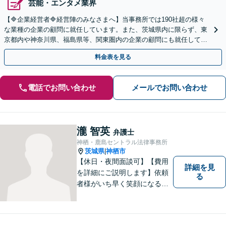
芸能・エンタメ業界
【🔷企業経営者🔷経営陣のみなさまへ】当事務所では190社超の様々
な業種の企業の顧問に就任しています。また、茨城県内に限らず、東
京都内や神奈川県、福島県等、関東圏内の企業の顧問にも就任してい
る実績があります。お気軽にお問い合わせください。
料金表を見る
電話でお問い合わせ
メールでお問い合わせ
瀧 智英
弁護士
神栖・鹿島セントラル法律事務所
茨城県
神栖市
|
【休日・夜間面談可】【費用
詳細を見
を詳細にご説明します】依頼
る
者様がいち早く笑顔になるよ
うご事情やお気持ちに寄り添
った対応を心がけておりま
す。鹿行地区に限らず、千葉