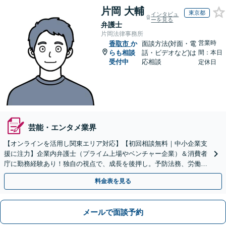
片岡 大輔
東京都
インタビュ
ーを見る
弁護士
片岡法律事務所
営業時
香取市
か
面談方法(対面・電
らも相談
話・ビデオなど)は
間：本日
受付中
応相談
定休日
芸能・エンタメ業界
【オンラインを活用し関東エリア対応】【初回相談無料｜中小企業支
援に注力】企業内弁護士（プライム上場やベンチャー企業）＆消費者
庁に勤務経験あり！独自の視点で、成長を後押し。予防法務、労働問
題、債権回収、コンプラ、会社設立・事業再編等幅広く対応
料金表を見る
メールで面談予約