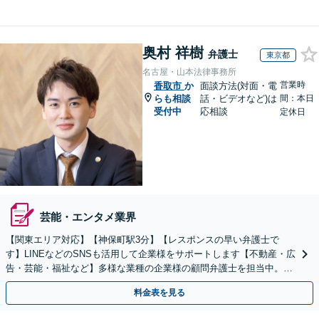
奥村 祥樹
弁護士
東京都
名古屋・山本法律事務所
営業時
香取市
か
面談方法(対面・電
らも相談
話・ビデオなど)は
間：本日
受付中
応相談
定休日
芸能・エンタメ業界
【関東エリア対応】【神保町駅3分】【レスポンスの早い弁護士で
す】LINEなどのSNSも活用して企業様をサポートします【不動産・広
告・芸能・福祉など】多様な業種の企業様の顧問弁護士を担当中。時
代に即した対応ができます【個人事業主様も相談可能】
料金表を見る