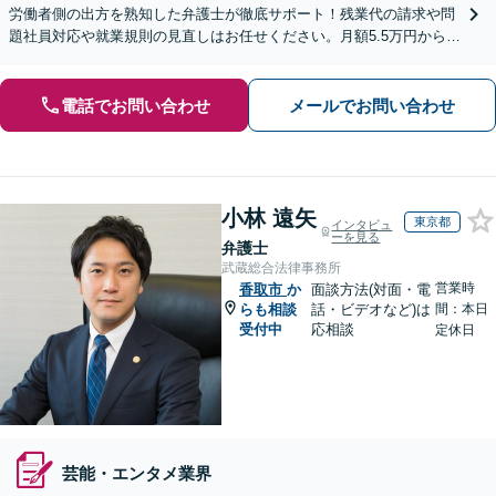
労働者側の出方を熟知した弁護士が徹底サポート！残業代の請求や問
題社員対応や就業規則の見直しはお任せください。月額5.5万円からの
顧問契約で御社の「外部法務部」として支援します。
電話でお問い合わせ
メールでお問い合わせ
小林 遠矢
東京都
インタビュ
ーを見る
弁護士
武蔵総合法律事務所
営業時
香取市
か
面談方法(対面・電
らも相談
話・ビデオなど)は
間：本日
受付中
応相談
定休日
芸能・エンタメ業界