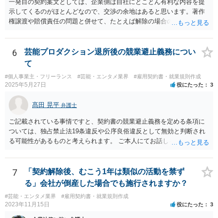
一発目の契約案文としては、企業側は自社にとことん有利な内容を提
示してくるのがほとんどなので、交渉の余地はあると思います。著作
権譲渡や賠償責任の問題と併せて、たとえば解除の場合のクリエータ
ー側への補償を設けさせるといった修正要望は出してみる価値があり
ます（実際、民法の原則では一方的な委任契約の解除には、必要に応
じて損害の補償をしなければならないと定められています。） ただ、
6
芸能プロダクション退所後の競業避止義務につい
そこで「これはうちの定型書式なので変更できない」といった趣旨の
て
回答があれば、今後の信頼関係の構築を考えても、ご縁がなかったと
#個人事業主・フリーランス
#芸能・エンタメ業界
#雇用契約書・就業規則作成
して契約を見送られた方が良いように思います。
2025年5月27日
役にたった
3
髙田 晃平
弁護士
ご記載されている事情ですと、契約書の競業避止義務を定める条項に
ついては、独占禁止法19条違反や公序良俗違反として無効と判断され
る可能性があるものと考えられます。 ご本人にてお話しを進められる
場合、事務所側から不利な条件を要求されるおそれもございますの
で、弁護士を通じて交渉することも選択肢として取り得るかと思われ
ます。
7
「契約解除後、むこう1年は類似の活動を禁ず
る」会社が倒産した場合でも施行されますか？
#芸能・エンタメ業界
#雇用契約書・就業規則作成
2023年11月15日
役にたった
3