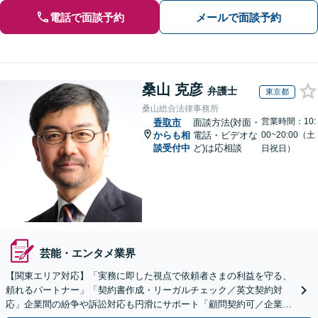
電話で面談予約
メールで面談予約
桑山 克彦
弁護士
東京都
桑山総合法律事務所
営業時間：10:
香取市
面談方法(対面・
からも相
電話・ビデオな
00~20:00（土
談受付中
ど)は応相談
日祝日）
芸能・エンタメ業界
【関東エリア対応】「実務に即した視点で依頼者さまの利益を守る、
頼れるパートナー」「契約書作成・リーガルチェック／英文契約対
応」企業間の紛争や訴訟対応も円滑にサポート「顧問契約可／企業規