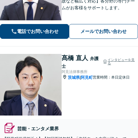
故など幅広く対応】各分野の専門チー
ムがお客様をサポートします。
電話でお問い合わせ
メールでお問い合わせ
髙橋 直人
弁護
インタビューを見
る
士
阿見法律事務所
茨城県
阿見町
営業時間：本日定休日
|
芸能・エンタメ業界