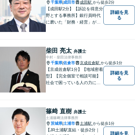
千葉県
成田市
成田駅
から徒歩2分
|
【成田駅2分】【訴訟を得意分
詳細を見
野とする事務所】銀行員時代
る
に磨いた「財務・経営」が強
み。依頼者さまのもとに直接
足を運び、対面でお話を聞く
現場主義を大切に。相談しや
すいパートナーを目指してい
柴田 亮太
弁護士
ます。【元裁判官の弁護士も
中村・柴田法律事務所
在籍】企業法務を中心に、個
千葉県
佐倉市
京成佐倉駅
から徒歩1分
|
人案件にも対応
【京成佐倉駅1分】【地域密着
詳細を見
型】【完全個室で相談可能】
る
社会で困っている人の力にな
りたいと思い、弁護士を志し
ました。地元の皆様からはお
金に関するご相談の他、遺産
相続、離婚・男女問題、交通
篠﨑 直樹
弁護士
事故の案件を広く受け付けて
土浦篠﨑法律事務所
います。 ぜひご相談くださ
茨城県
土浦市
土浦駅
から徒歩1分
|
い。
【JR土浦駅直結・徒歩2分｜
詳細を見