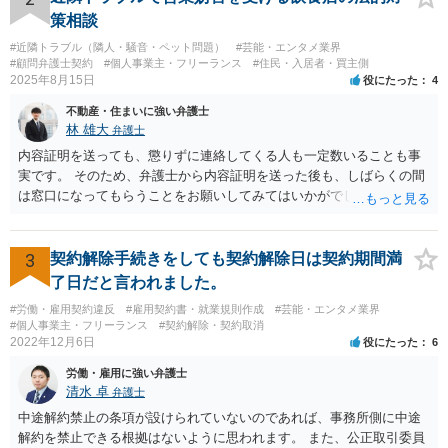
策相談
#近隣トラブル（隣人・騒音・ペット問題）
#芸能・エンタメ業界
#顧問弁護士契約
#個人事業主・フリーランス
#住民・入居者・買主側
2025年8月15日
役にたった
4
不動産・住まいに強い弁護士
林 雄大
弁護士
内容証明を送っても、懲りずに連絡してくる人も一定数いることも事
実です。 そのため、弁護士から内容証明を送った後も、しばらくの間
は窓口になってもらうことをお願いしてみてはいかがでしょうか。 そ
うすれば、もしその方から不当な要求を受けることがあっても、「窓
口（弁護士に）言ってください」とだけお伝えし、それ以外には一切
応じないという姿勢をとることができるため、スタッフの方の負担軽
3
契約解除手続きをしても契約解除日は契約期間満
減を図れると思います。 大変な状況かと思いますが、ご参考になりま
了日だと言われました。
したら幸いです。
#労働・雇用契約違反
#雇用契約書・就業規則作成
#芸能・エンタメ業界
#個人事業主・フリーランス
#契約解除・契約取消
2022年12月6日
役にたった
6
労働・雇用に強い弁護士
清水 卓
弁護士
中途解約禁止の条項が設けられていないのであれば、事務所側に中途
解約を禁止できる根拠はないように思われます。 また、公正取引委員