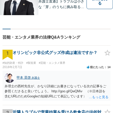
弁護士直通】トラブルは小さ
る
な「芽」のうちに摘み取るこ
とが大切です。少しでも不安
に感じることがあれば、ご相
談ください。
芸能・エンタメ業界の法律Q&Aランキング
1
オリンピック非公式グッズ作成は違法ですか？
#知的財産・特許
#製造業
#芸能・エンタメ業界
2018年2月7日
役にたった
14
甲本 晃啓
弁護士
弁理士の西村先生が、かなり詳細にお書きになっている次の記事をご
参照くださると良いでしょう。 http://goo.gl/QwQMiv （※日本語を
含むURLのためGoogleの短縮URLにて表記しています） 私も同先生と
同じ意見です。 商品（グッズ）への使用ということであれば、少なく
とも不正競争防止法上の問題は生じうると思います。
2
近隣トラブルで営業妨害を受ける飲食店の法的対