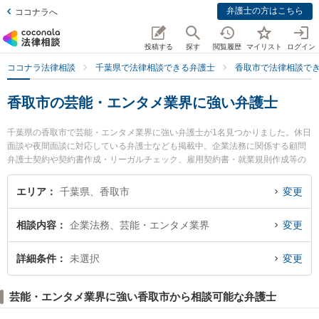
弁護士の方はこちら
ココナラへ
投稿する
探す
閲覧履歴
マイリスト
ログイン
ココナラ法律相談
千葉県で法律相談できる弁護士
香取市で法律相談で
香取市の芸能・エンタメ業界に強い弁護士
千葉県の香取市で芸能・エンタメ業界に強い弁護士が1名見つかりました。休日
面談や夜間面談に対応している弁護士なども掲載中。企業法務に関係する顧問
弁護士契約や契約書作成・リーガルチェック、雇用契約書・就業規則作成等の
細かな分野での絞り込み検索もでき便利です。特に法律事務所TIGERの石原 卓
治弁護士のプロフィール情報や弁護士費用、強みなどが注目されています。
エリア
千葉県、香取市
変更
『香取市で土日や夜間に発生した芸能・エンタメ業界のトラブルを今すぐに弁
護士に相談したい』『芸能・エンタメ業界のトラブル解決の実績豊富な近くの
相談内容
企業法務、芸能・エンタメ業界
変更
弁護士を検索したい』『初回相談無料で芸能・エンタメ業界を法律相談できる
香取市内の弁護士に相談予約したい』などでお困りの相談者さんにおすすめで
す。
詳細条件
未選択
変更
芸能・エンタメ業界に強い香取市から相談可能な弁護士