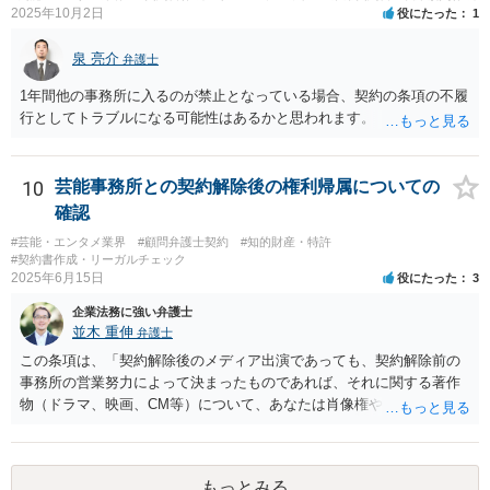
事する職員」と位置づけられ、運用指針にいう「教育を担任する者」
2025年10月2日
役にたった
1
に該当しません。 ②活動内容も、特別活動・学校行事等ではなく、図
書館独自の読書推進活動であり、該当例のいずれにも当たりません。
泉 亮介
弁護士
したがって、本件展示は「授業の過程」要件を満たさず、３５条によ
1年間他の事務所に入るのが禁止となっている場合、契約の条項の不履
る適法化はできないと考えられます。 ただし、繰り返しになります
行としてトラブルになる可能性はあるかと思われます。
が、ご相談のケースのような事案が裁判沙汰になることが現実的には
ほぼないため、今後も裁判例が積み重なる可能性がきわめて低く、ど
ちらの解釈が正しいのかについて司法の判断が下されることがないも
10
芸能事務所との契約解除後の権利帰属についての
のと思われます。
確認
#芸能・エンタメ業界
#顧問弁護士契約
#知的財産・特許
#契約書作成・リーガルチェック
2025年6月15日
役にたった
3
企業法務に強い弁護士
並木 重伸
弁護士
この条項は、「契約解除後のメディア出演であっても、契約解除前の
事務所の営業努力によって決まったものであれば、それに関する著作
物（ドラマ、映画、CM等）について、あなたは肖像権やパブリシティ
権を主張することはできず、何かある場合は協議して決定する」とい
う意味と思われます。 事務所が獲得した仕事から生じる権利を、解除
後も事務所が管理すること自体には合理性がある場合もあります。し
もっとみる