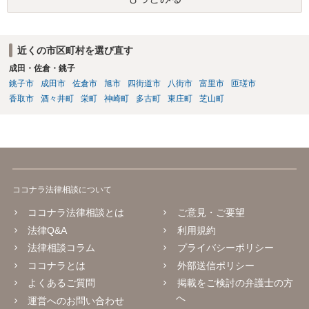
かし「事務所に帰属する」という表現は、本来他人に譲渡できるもの
ではない肖像権等が事務所に渡ってしまうかのようにも読め、あなた
の権利を過剰に制限する恐れもあります。 ご指摘の箇所も含め、解除
届の内容が適切かどうか弁護士に直接相談のうえ、可能であれば事務
近くの市区町村を選び直す
所と協議することをお勧めします。
成田・佐倉・銚子
銚子市
成田市
佐倉市
旭市
四街道市
八街市
富里市
匝瑳市
香取市
酒々井町
栄町
神崎町
多古町
東庄町
芝山町
ココナラ法律相談について
ココナラ法律相談とは
ご意見・ご要望
法律Q&A
利用規約
法律相談コラム
プライバシーポリシー
ココナラとは
外部送信ポリシー
よくあるご質問
掲載をご検討の弁護士の方
へ
運営へのお問い合わせ