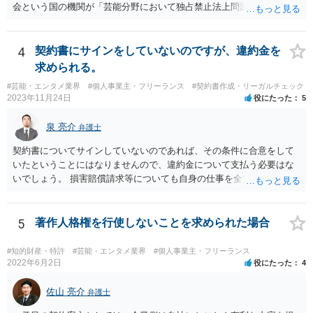
会という国の機関が「芸能分野において独占禁止法上問題となり得る
行為の想定例」として、「所属事務所が，契約終了後は⼀定期間芸能
活動を⾏えない旨の義務を課し，⼜は移籍・独⽴した場合には芸能活
動を妨害する旨⽰唆して，移籍・独⽴を諦めさせること（優越的地位
4
契約書にサインをしていないのですが、違約金を
の濫⽤等）を例示しています。 ライバー事務所にも同様のことが言え
求められる。
る可能性があり、あなたのケースでも、独占禁止法上問題となり得ま
#芸能・エンタメ業界
#個人事業主・フリーランス
#契約書作成・リーガルチェック
す。 ただし、「※これら⾏為が実際に独占禁⽌法違反となるかどうか
2023年11月24日
役にたった
5
は，具体的態様に照らして個別に判断されることとなる。例えば，優
越的地位の濫⽤に関して，不当に不利益を与えるか否かは，課される
泉 亮介
弁護士
義務等の内容や期間が⽬的に照らして過⼤であるか，与える不利益の
程度，代償措置の有無やその⽔準，あらかじめ⼗分な協議が⾏われた
契約書についてサインしていないのであれば、その条件に合意をして
か等を考慮の上，個別具体的に判断される」という指摘もなされてい
いたということにはなりませんので、違約金について支払う必要はな
るので、ご事案に応じ、挙げられている事情を具体的に検討して行く
いでしょう。 損害賠償請求等についても自身の仕事を全て処理してか
必要があります。 なお、退所等で事務所側と揉めるようであれば、弁
ら辞めるのであれば一般的には負担義務はないかと思われます。
護士に直接相談・依頼し、事務所側と交渉にあたってもらう方法もあ
るかと思います。 （参考）「⼈材分野における公正取引委員会の取
5
著作人格権を行使しないことを求められた場合
組」（令和元年９月２５日 公正取引委員会）６頁 https://www.jftc.g
o.jp/houdou/kouenkai/190925kondan_file/siryou2.pdf
#知的財産・特許
#芸能・エンタメ業界
#個人事業主・フリーランス
2022年6月2日
役にたった
4
佐山 亮介
弁護士