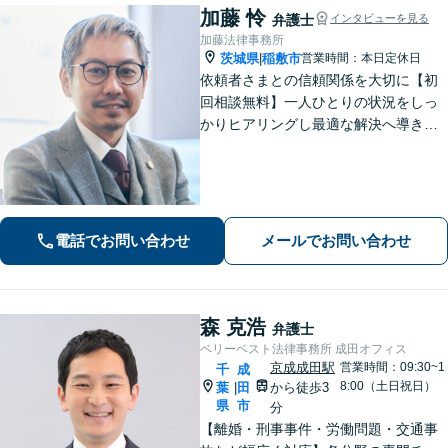
加藤 怜
弁護士
インタビューを見る
加藤法律事務所
茨城県
稲敷市
営業時間：本日定休日
|
依頼者さまとの信頼関係を大切に【初
回相談無料】一人ひとりの状況をしっ
かりヒアリングし最適な解決へ導きま
す／離婚・相続・交通事故・債務整
理・企業法務・個人事業など幅広く対
応／見通しや方針を明確に提案／弁護
士費用もわかりやすく説明【夜間相談
可】
電話でお問い合わせ
メールでお問い合わせ
森 克浩
弁護士
ベリーベスト法律事務所 成田オフィス
京成成田駅
営業時間：09:30~1
千
成
8:00（土日祝日）
葉
田
から徒歩3
|
県
市
分
【離婚・刑事事件・労働問題・交通事