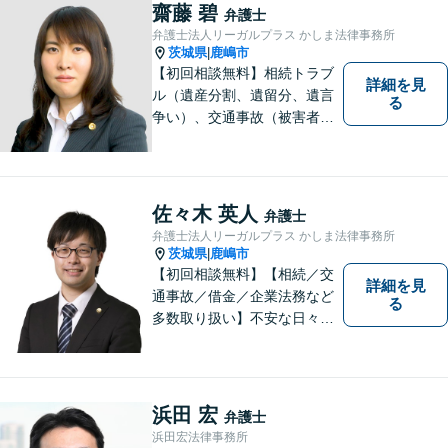
県香取市や銚子市などにお住
齋藤 碧
弁護士
まいの皆さまからのご相談も
弁護士法人リーガルプラス かしま法律事務所
積極的にお受けしています。
茨城県
鹿嶋市
|
【初回相談無料】相続トラブ
詳細を見
ル（遺産分割、遺留分、遺言
る
争い）、交通事故（被害者
側）、借金問題、離婚・不貞
慰謝料問題に力を入れていま
す。
佐々木 英人
弁護士
弁護士法人リーガルプラス かしま法律事務所
茨城県
鹿嶋市
|
【初回相談無料】【相続／交
詳細を見
通事故／借金／企業法務など
る
多数取り扱い】不安な日々を
お過ごしの方は、ぜひ一度ご
連絡ください！皆様のお気持
ちを尊重して解決へと動いて
まいります。法律的知見のア
浜田 宏
弁護士
ップデートを怠りません。
浜田宏法律事務所