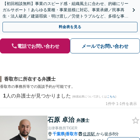
【初回相談無料】事業のスピード感・組織風土に合わせ、的確にリー
ガルサポート！あらゆる業種・事業規模に対応。事業承継／民事再
生・法人破産／建築瑕疵・明け渡し／労使トラブルなど、多様な事案
に精通。顧問契約の実績多数【市ケ谷駅2分】【電話相談可】
料金表を見る
電話でお問い合わせ
メールでお問い合わせ
香取市に所在する弁護士
香取市の事務所等での面談予約が可能です。
1
人の弁護士が見つかりました
(検索結果について詳しくは
こちら
)
1件中 1-1件を表示
石原 卓治
弁護士
法律事務所TIGER
千葉県
香取市
佐原駅
から徒歩8分
|