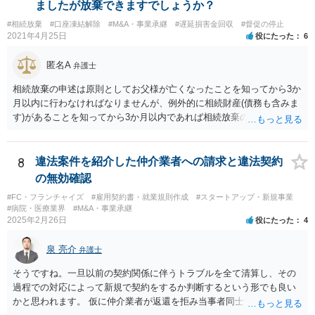
ましたが放棄できますでしょうか？
#相続放棄
#口座凍結解除
#M&A・事業承継
#遅延損害金回収
#督促の停止
2021年4月25日
役にたった
6
匿名A
弁護士
相続放棄の申述は原則としてお父様が亡くなったことを知ってから3か
月以内に行わなければなりませんが、例外的に相続財産(債務も含みま
す)があることを知ってから3か月以内であれば相続放棄の申述が認め
られる可能性もありますので、通知が届いたのが3か月以内の話なので
したら、早急に家裁に行って相続放棄の申述をしたい旨告げて必要な
書類を提出されることをおすすめいたします。 なお、お父様の債務が
8
違法案件を紹介した仲介業者への請求と違法契約
他にもあるかもしれないというリスクを考えますと、相続放棄の申述
の無効確認
にあたっては、法テラスの無料相談等を利用して弁護士に相談するこ
#FC・フランチャイズ
#雇用契約書・就業規則作成
#スタートアップ・新規事業
とも十分考えられるかと存じます。また、ご記載いただいた事実関係
#病院・医療業界
#M&A・事業承継
を拝見するかぎり、再婚相手のかたは既に相続放棄をされている可能
2025年2月26日
役にたった
4
性があるかもしれません。
泉 亮介
弁護士
そうですね。一旦以前の契約関係に伴うトラブルを全て清算し、その
過程での対応によって新規で契約をするか判断するという形でも良い
かと思われます。 仮に仲介業者が返還を拒み当事者同士での解決が困