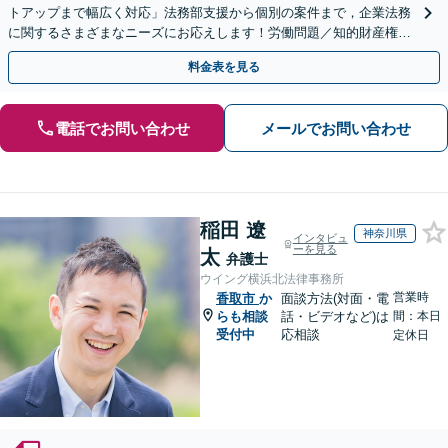
トアップまで幅広く対応」法務部支援から個別の案件まで，企業法務
に関するさまざまなニーズにお応えします！労働問題／知的財産権の
保護／M&A／コンプライアンス体制の構築ほか
料金表を見る
電話でお問い合わせ
メールでお問い合わせ
稲田 遼
神奈川県
インタビュ
ーを見る
太
弁護士
ウイング横浜北法律事務所
営業時
香取市
か
面談方法(対面・電
らも相談
話・ビデオなど)は
間：本日
受付中
応相談
定休日