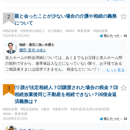
に限定されているなどの事情がある場合には、日本法となる可能性も
あります。 なお、仮に日本法になるとしても、新しい会社との間で契
約が有効かどうかは、ライセンスされた権利の種類（著作権、商標
2
親と会ったことが少ない場合の介護や相続の義務
権、特許権など）や契約の時期などを見て判断する必要があります。
について
いずれにせよ具体的事情が分からないと確定的な回答は難しいと思わ
#相続放棄
#債務者の相続人
#介護施設
#M&A・事業承継
#相続放棄
れますので、弁護士に直接相談されることをお勧めします。
2020年12月14日
役にたった
42
相続・遺言に強い弁護士
磯田 直也
弁護士
老人ホームの料金滞納については、あくまでもお父様と老人ホーム間
の契約ですから、連帯保証人などになっていない限り、お子様である
ご相談者さまには請求できません。 税金などについても滞納している
のはお父様ですから、お子様に請求が来ることはありません。 生活保
護受給の際に扶養できないかという連絡が役所から来ますが、できな
い旨回答すればそれまでです。 相続が開始した場合については先述の
3
⑴ 誰が法定相続人？⑵譲渡された場合の税金？⑶
通りです。 民法上の扶養義務はご相談者さまがお考えのほど強いもの
相続放棄後同じ不動産を相続できない？⑷借金返
ではありません。 あくまでも、余力の範囲で認められるものです。 親
済義務は？
の介護は子供がみるという民法の条文はありません。 また、親に対す
#相続放棄
#固定資産税
#遺言
#遺産分割
#成年後見(生前の財産管理)
る扶養義務は配偶者や子に対する扶養義務に比べて弱いものです。 生
#M&A・事業承継
まれてすぐ両親が離婚し、その後会っていなかったという事情も、扶
2020年6月23日
役にたった
16
養義務の順位を下げる一つの理由になります。