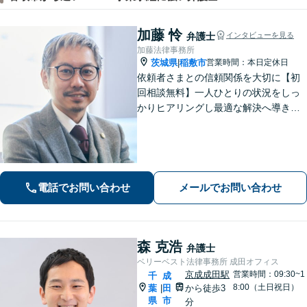
加藤 怜
弁護士
インタビューを見る
加藤法律事務所
茨城県
稲敷市
営業時間：本日定休日
|
依頼者さまとの信頼関係を大切に【初
回相談無料】一人ひとりの状況をしっ
かりヒアリングし最適な解決へ導きま
す／離婚・相続・交通事故・債務整
理・企業法務・個人事業など幅広く対
応／見通しや方針を明確に提案／弁護
士費用もわかりやすく説明【夜間相談
可】
電話でお問い合わせ
メールでお問い合わせ
森 克浩
弁護士
ベリーベスト法律事務所 成田オフィス
京成成田駅
営業時間：09:30~1
千
成
8:00（土日祝日）
葉
田
から徒歩3
|
県
市
分