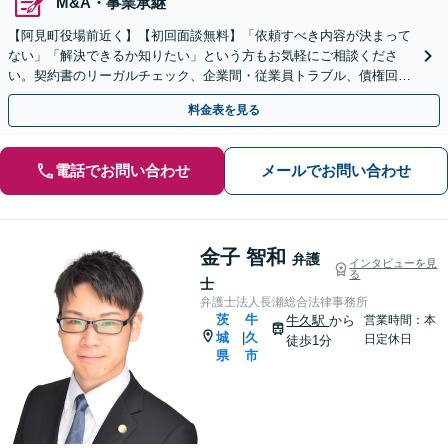
M&A・事業承継
【阿見町役場前近く】【初回面談無料】「依頼すべき内容が決まって
ない」「解決できるか知りたい」という方もお気軽にご相談くださ
い。契約書のリーガルチェック、企業間・従業員トラブル、債権回収
など【顧問契約可能】
料金表を見る
電話でお問い合わせ
メールでお問い合わせ
金子 智和
弁護
インタビューを見
る
士
弁護士法人長瀬総合法律事務所
茨
牛
牛久駅
から
営業時間：本
城
久
|
日定休日
徒歩1分
県
市