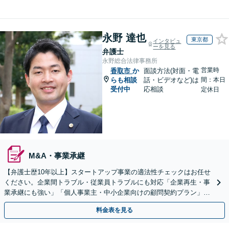
永野 達也
東京都
インタビュ
ーを見る
弁護士
永野総合法律事務所
営業時
香取市
か
面談方法(対面・電
らも相談
話・ビデオなど)は
間：本日
受付中
応相談
定休日
M&A・事業承継
【弁護士歴10年以上】スタートアップ事業の適法性チェックはお任せ
ください。企業間トラブル・従業員トラブルにも対応「企業再生・事
業承継にも強い」「個人事業主・中小企業向けの顧問契約プラン」
【休日・夜間対応】【Web相談可】
料金表を見る