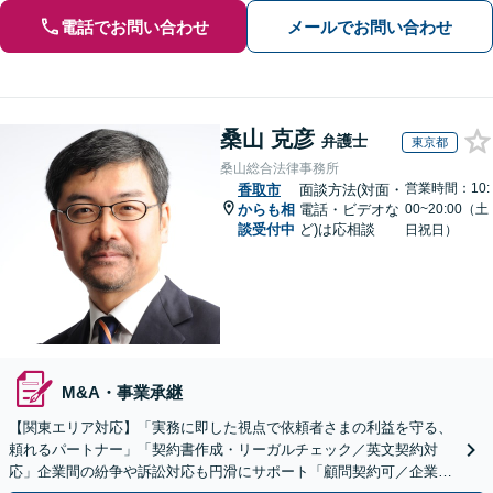
電話でお問い合わせ
メールでお問い合わせ
桑山 克彦
弁護士
東京都
桑山総合法律事務所
営業時間：10:
香取市
面談方法(対面・
からも相
電話・ビデオな
00~20:00（土
談受付中
ど)は応相談
日祝日）
M&A・事業承継
【関東エリア対応】「実務に即した視点で依頼者さまの利益を守る、
頼れるパートナー」「契約書作成・リーガルチェック／英文契約対
応」企業間の紛争や訴訟対応も円滑にサポート「顧問契約可／企業規