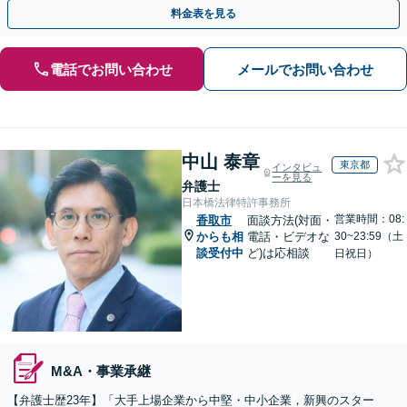
模や業種に応じて柔軟にカスタマイズ」【休日・夜間相談可】
料金表を見る
電話でお問い合わせ
メールでお問い合わせ
中山 泰章
東京都
インタビュ
ーを見る
弁護士
日本橋法律特許事務所
営業時間：08:
香取市
面談方法(対面・
からも相
電話・ビデオな
30~23:59（土
談受付中
ど)は応相談
日祝日）
M&A・事業承継
【弁護士歴23年】「大手上場企業から中堅・中小企業，新興のスター