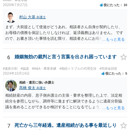
2020年7月27日
役にたった
10
村山 大基
弁護士
まず、大前提として使途がどうあれ、相談者さん自身が契約したり、
お母様の債務を保証したりしなければ、返済義務はありません。 です
ので、お書き頂いた事情を読む限り、相談者さんにお母様の現夫への
返済義務はありません。 対応としては、 ・督促状を放っておく（相手
も法律相談に行けば同趣旨のことを回答されるので、裁判まではしな
いと思います） ・借りたのは母なので、私は支払いませんと伝える あ
6
婚姻無効の裁判と言う言葉を出され困っています
たりが良いと思います。
#遺産分割
#協議
#M&A・事業承継
#相続トラブルの代理交渉
#売掛金回収
2024年10月14日
役にたった
5
相続・遺言に強い弁護士
髙橋 俊太
弁護士
相続財産の内容、息子側弁護士の主張・要求を整理した上で、法定相
続分を参照しながら、調停等に進まずに解決できるように遺産分割協
議を進めることができるか検討することになるでしょう。少なくとも
現時点で、【会社(現在私が取締役になりました)は要らないから全ての
遺産をまとめて現金でくれ】という要求に応じる必要はありません。
7
死亡から三年経過。遺産相続がある事を最近しり