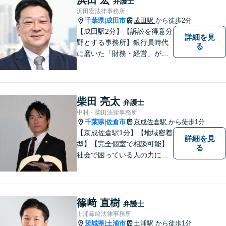
弁護士
ップデートを怠りません。
浜田宏法律事務所
千葉県
成田市
成田駅
から徒歩2分
|
【成田駅2分】【訴訟を得意分
詳細を見
野とする事務所】銀行員時代
る
に磨いた「財務・経営」が強
み。依頼者さまのもとに直接
足を運び、対面でお話を聞く
現場主義を大切に。相談しや
すいパートナーを目指してい
柴田 亮太
弁護士
ます。【元裁判官の弁護士も
中村・柴田法律事務所
在籍】企業法務を中心に、個
千葉県
佐倉市
京成佐倉駅
から徒歩1分
|
人案件にも対応
【京成佐倉駅1分】【地域密着
詳細を見
型】【完全個室で相談可能】
る
社会で困っている人の力にな
りたいと思い、弁護士を志し
ました。地元の皆様からはお
金に関するご相談の他、遺産
相続、離婚・男女問題、交通
篠﨑 直樹
弁護士
事故の案件を広く受け付けて
土浦篠﨑法律事務所
います。 ぜひご相談くださ
茨城県
土浦市
土浦駅
から徒歩1分
|