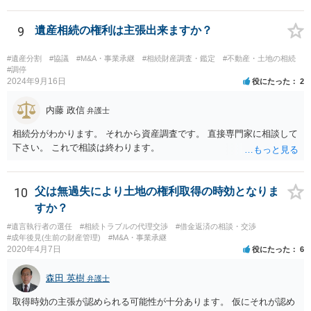
難となった場合は個別に弁護士に相談されると良いでしょう。
9
遺産相続の権利は主張出来ますか？
#遺産分割
#協議
#M&A・事業承継
#相続財産調査・鑑定
#不動産・土地の相続
#調停
2024年9月16日
役にたった
2
内藤 政信
弁護士
相続分がわかります。 それから資産調査です。 直接専門家に相談して
下さい。 これで相談は終わります。
10
父は無過失により土地の権利取得の時効となりま
すか？
#遺言執行者の選任
#相続トラブルの代理交渉
#借金返済の相談・交渉
#成年後見(生前の財産管理)
#M&A・事業承継
2020年4月7日
役にたった
6
森田 英樹
弁護士
取得時効の主張が認められる可能性が十分あります。 仮にそれが認め