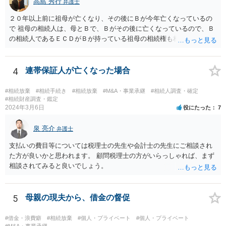
高島 秀行
弁護士
２０年以上前に祖母が亡くなり、その後にＢが今年亡くなっているの
で 祖母の相続人は、母とＢで、Ｂがその後に亡くなっているので、Ｂ
の相続人であるＥＣＤがＢが持っている祖母の相続権も相続すること
となります。 したがって、遺産分割協議するにも、相続放棄するにも
Ｅも行う必要があります。 Ｂの配偶者であるＥは常にＢの相続人とな
ります。
4
連帯保証人が亡くなった場合
#相続放棄
#相続手続き
#相続放棄
#M&A・事業承継
#相続人調査・確定
#相続財産調査・鑑定
2024年3月6日
役にたった
7
泉 亮介
弁護士
支払いの費目等については税理士の先生や会計士の先生にご相談され
た方が良いかと思われます。 顧問税理士の方がいらっしゃれば、まず
相談されてみると良いでしょう。
5
母親の現夫から、借金の督促
#借金・浪費癖
#相続放棄
#個人・プライベート
#個人・プライベート
#M&A・事業承継