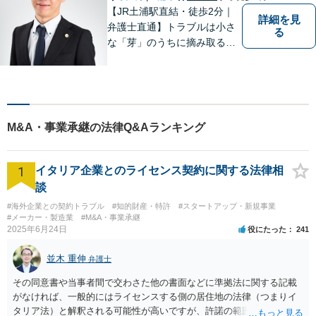
い。
【JR土浦駅直結・徒歩2分｜
詳細を見
弁護士直通】トラブルは小さ
る
な「芽」のうちに摘み取るこ
とが大切です。少しでも不安
に感じることがあれば、ご相
談ください。
M&A・事業承継の法律Q&Aランキング
1
イタリア企業とのライセンス契約に関する法律相
談
#海外企業との契約トラブル
#知的財産・特許
#スタートアップ・新規事業
#メーカー・製造業
#M&A・事業承継
2025年6月24日
役にたった
241
並木 重伸
弁護士
その同意書や当事者間で交わさた他の書面などに準拠法に関する記載
がなければ、一般的にはライセンスする側の居住地の法律（つまりイ
タリア法）と解釈される可能性が高いですが、許諾の範囲が日本国内