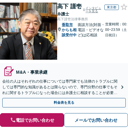
高下 謹壱
東京都
インタビュ
ーを見る
弁護士
高下謹壱法律事務所
営業時間：00:
香取市
面談方法(対面・
からも相
電話・ビデオな
00~23:59（土
談受付中
ど)は応相談
日祝日）
M&A・事業承継
会社の人はそれぞれの仕事については専門家でも法律のトラブルに関
しては専門的な知識があるとは限らないので、専門分野の仕事でもそ
れに関するトラブルになった場合には弁護士に相談することが必要不
可欠だと思います。銀座駅1分、100社超の実績。
料金表を見る
電話でお問い合わせ
メールでお問い合わせ