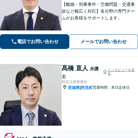
【離婚・刑事事件・労働問題・交通事
故など幅広く対応】各分野の専門チー
ムがお客様をサポートします。
電話でお問い合わせ
メールでお問い合わせ
髙橋 直人
弁護
インタビューを見
る
士
阿見法律事務所
茨城県
阿見町
営業時間：本日定休日
|