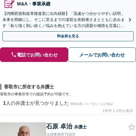
M&A・事業承継
【内閣府規制改革推進室に出向経験】「迅速かつ分かりやすい説明」
未来を明確にし、そこに至るまでの道筋を依頼者さまとともに歩みま
す「粘り強く戦い抜く／悩みを抱えている方の課題や感情を言葉にす
るサポート」【電話・メール相談可】【休日・夜間相談可】
料金表を見る
電話でお問い合わせ
メールでお問い合わせ
香取市に所在する弁護士
香取市の事務所等での面談予約が可能です。
1
人の弁護士が見つかりました
(検索結果について詳しくは
こちら
)
1件中 1-1件を表示
石原 卓治
弁護士
法律事務所TIGER