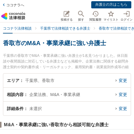
弁護士の方はこちら
ココナラへ
投稿する
探す
閲覧履歴
マイリスト
ログイン
ココナラ法律相談
千葉県で法律相談できる弁護士
香取市で法律相談で
香取市のM&A・事業承継に強い弁護士
千葉県の香取市でM&A・事業承継に強い弁護士が1名見つかりました。休日面
談や夜間面談に対応している弁護士なども掲載中。企業法務に関係する顧問弁
護士契約や契約書作成・リーガルチェック、雇用契約書・就業規則作成等の細
かな分野での絞り込み検索もでき便利です。特に法律事務所TIGERの石原 卓治
弁護士のプロフィール情報や弁護士費用、強みなどが注目されています。『香
エリア
千葉県、香取市
変更
取市で土日や夜間に発生したM&A・事業承継のトラブルを今すぐに弁護士に相
談したい』『M&A・事業承継のトラブル解決の実績豊富な近くの弁護士を検索
相談内容
企業法務、M&A・事業承継
変更
したい』『初回相談無料でM&A・事業承継を法律相談できる香取市内の弁護士
に相談予約したい』などでお困りの相談者さんにおすすめです。
詳細条件
未選択
変更
M&A・事業承継に強い香取市から相談可能な弁護士