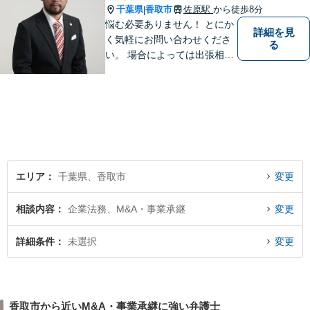
千葉県
香取市
佐原駅
から徒歩8分
|
悩む必要ありません！ とにか
詳細を見
く気軽にお問い合わせくださ
る
い。 場合によっては出張相談
もさせていただきます。 htt
p://law-office-tiger.com/
エリア
千葉県、香取市
変更
相談内容
企業法務、M&A・事業承継
変更
詳細条件
未選択
変更
香取市から近いM&A・事業承継に強い弁護士