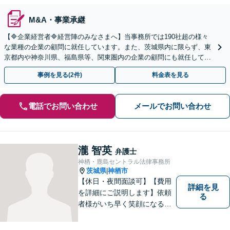
M&A・事業承継
【🔷企業経営者🔷経営陣のみなさまへ】当事務所では190社超の様々
な業種の企業の顧問に就任しています。また、茨城県内に限らず、東
京都内や神奈川県、福島県等、関東圏内の企業の顧問にも就任してい
る実績があります。お気軽にお問い合わせください。
事例を見る(2件)
料金表を見る
電話でお問い合わせ
メールでお問い合わせ
瀧 智英
弁護士
神栖・鹿島セントラル法律事務所
茨城県
神栖市
|
【休日・夜間面談可】【費用
詳細を見
を詳細にご説明します】依頼
る
者様がいち早く笑顔になるよ
うご事情やお気持ちに寄り添
った対応を心がけておりま