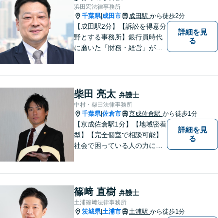
ップデートを怠りません。
浜田宏法律事務所
千葉県
成田市
成田駅
から徒歩2分
|
【成田駅2分】【訴訟を得意分
詳細を見
野とする事務所】銀行員時代
る
に磨いた「財務・経営」が強
み。依頼者さまのもとに直接
足を運び、対面でお話を聞く
現場主義を大切に。相談しや
すいパートナーを目指してい
柴田 亮太
弁護士
ます。【元裁判官の弁護士も
中村・柴田法律事務所
在籍】企業法務を中心に、個
千葉県
佐倉市
京成佐倉駅
から徒歩1分
|
人案件にも対応
【京成佐倉駅1分】【地域密着
詳細を見
型】【完全個室で相談可能】
る
社会で困っている人の力にな
りたいと思い、弁護士を志し
ました。地元の皆様からはお
金に関するご相談の他、遺産
相続、離婚・男女問題、交通
篠﨑 直樹
弁護士
事故の案件を広く受け付けて
土浦篠﨑法律事務所
います。 ぜひご相談くださ
茨城県
土浦市
土浦駅
から徒歩1分
|