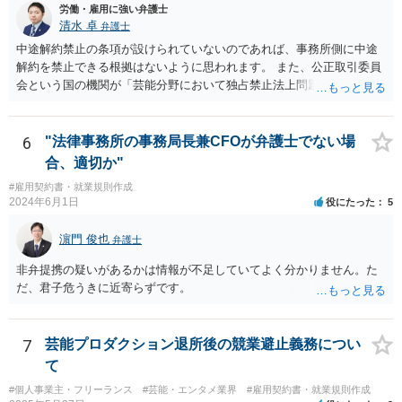
労働・雇用に強い弁護士
清水 卓
弁護士
中途解約禁止の条項が設けられていないのであれば、事務所側に中途
解約を禁止できる根拠はないように思われます。 また、公正取引委員
会という国の機関が「芸能分野において独占禁止法上問題となり得る
行為の想定例」として、「所属事務所が，契約終了後は⼀定期間芸能
活動を⾏えない旨の義務を課し，⼜は移籍・独⽴した場合には芸能活
動を妨害する旨⽰唆して，移籍・独⽴を諦めさせること（優越的地位
6
"法律事務所の事務局長兼CFOが弁護士でない場
の濫⽤等）を例示しています。 ライバー事務所にも同様のことが言え
合、適切か"
る可能性があり、あなたのケースでも、独占禁止法上問題となり得ま
#雇用契約書・就業規則作成
す。 ただし、「※これら⾏為が実際に独占禁⽌法違反となるかどうか
2024年6月1日
役にたった
5
は，具体的態様に照らして個別に判断されることとなる。例えば，優
越的地位の濫⽤に関して，不当に不利益を与えるか否かは，課される
濵門 俊也
弁護士
義務等の内容や期間が⽬的に照らして過⼤であるか，与える不利益の
程度，代償措置の有無やその⽔準，あらかじめ⼗分な協議が⾏われた
非弁提携の疑いがあるかは情報が不足していてよく分かりません。た
か等を考慮の上，個別具体的に判断される」という指摘もなされてい
だ、君子危うきに近寄らずです。
るので、ご事案に応じ、挙げられている事情を具体的に検討して行く
必要があります。 なお、退所等で事務所側と揉めるようであれば、弁
護士に直接相談・依頼し、事務所側と交渉にあたってもらう方法もあ
7
芸能プロダクション退所後の競業避止義務につい
るかと思います。 （参考）「⼈材分野における公正取引委員会の取
て
組」（令和元年９月２５日 公正取引委員会）６頁 https://www.jftc.g
o.jp/houdou/kouenkai/190925kondan_file/siryou2.pdf
#個人事業主・フリーランス
#芸能・エンタメ業界
#雇用契約書・就業規則作成