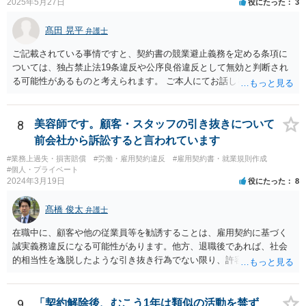
2025年5月27日
役にたった
3
髙田 晃平
弁護士
ご記載されている事情ですと、契約書の競業避止義務を定める条項に
ついては、独占禁止法19条違反や公序良俗違反として無効と判断され
る可能性があるものと考えられます。 ご本人にてお話しを進められる
場合、事務所側から不利な条件を要求されるおそれもございますの
で、弁護士を通じて交渉することも選択肢として取り得るかと思われ
ます。
8
美容師です。顧客・スタッフの引き抜きについて
前会社から訴訟すると言われています
#業務上過失・損害賠償
#労働・雇用契約違反
#雇用契約書・就業規則作成
#個人・プライベート
2024年3月19日
役にたった
8
髙橋 俊太
弁護士
在職中に、顧客や他の従業員等を勧誘することは、雇用契約に基づく
誠実義務違反になる可能性があります。他方、退職後であれば、社会
的相当性を逸脱したような引き抜き行為でない限り、許容されると考
えてよいでしょう。 貴方のケースの場合、詳細事情が不明ではあるの
ですが、①【前の職場を退職する際、お客様に伝えたときに今後のこ
とを聞かれた方やこれからも私に担当してもらいたい、と言ってくだ
9
「契約解除後、むこう1年は類似の活動を禁ず