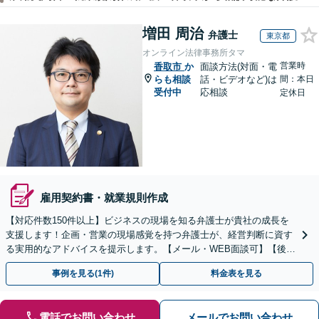
増田 周治
弁護士
東京都
オンライン法律事務所タマ
営業時
香取市
か
面談方法(対面・電
らも相談
話・ビデオなど)は
間：本日
受付中
応相談
定休日
雇用契約書・就業規則作成
【対応件数150件以上】ビジネスの現場を知る弁護士が貴社の成長を
支援します！企画・営業の現場感覚を持つ弁護士が、経営判断に資す
る実用的なアドバイスを提示します。【メール・WEB面談可】【後払
い利用可】
事例を見る(1件)
料金表を見る
電話でお問い合わせ
メールでお問い合わせ