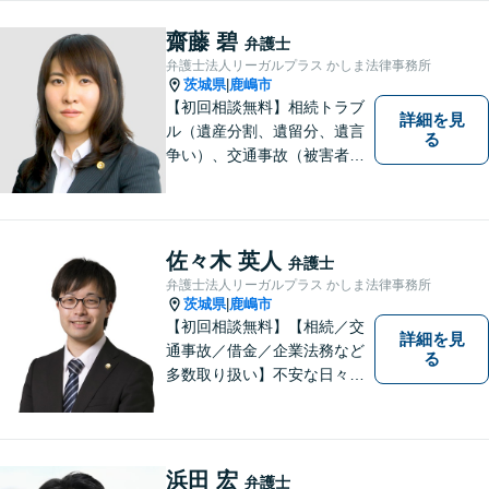
す。鹿行地区に限らず、千葉
県香取市や銚子市などにお住
齋藤 碧
弁護士
まいの皆さまからのご相談も
弁護士法人リーガルプラス かしま法律事務所
積極的にお受けしています。
茨城県
鹿嶋市
|
【初回相談無料】相続トラブ
詳細を見
ル（遺産分割、遺留分、遺言
る
争い）、交通事故（被害者
側）、借金問題、離婚・不貞
慰謝料問題に力を入れていま
す。
佐々木 英人
弁護士
弁護士法人リーガルプラス かしま法律事務所
茨城県
鹿嶋市
|
【初回相談無料】【相続／交
詳細を見
通事故／借金／企業法務など
る
多数取り扱い】不安な日々を
お過ごしの方は、ぜひ一度ご
連絡ください！皆様のお気持
ちを尊重して解決へと動いて
まいります。法律的知見のア
浜田 宏
弁護士