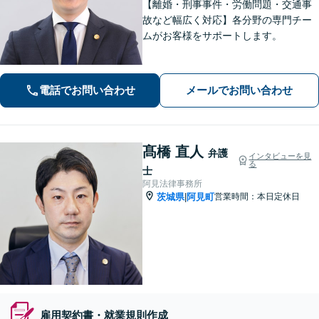
【離婚・刑事事件・労働問題・交通事
故など幅広く対応】各分野の専門チー
ムがお客様をサポートします。
電話でお問い合わせ
メールでお問い合わせ
髙橋 直人
弁護
インタビューを見
る
士
阿見法律事務所
茨城県
阿見町
営業時間：本日定休日
|
雇用契約書・就業規則作成