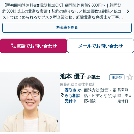
【🆓初回相談無料&☎️電話相談OK】顧問契約月額9,800円〜｜顧問契
約300社以上の豊富な実績！契約の縛りなし／相談回数無制限／低コ
ストではじめられるサブスク型企業法務。経験豊富な弁護士が丁寧に
対応。【関東エリア対応】
料金表を見る
電話でお問い合わせ
メールでお問い合わせ
池本 優子
弁護士
東京都
佐藤新総合法律事務所
営業時
香取市
か
面談方法(対面・電
らも相談
話・ビデオなど)は
間：本日
受付中
応相談
定休日