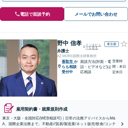
電話で面談予約
メールでお問い合わせ
野中 信孝
東京都
インタビュ
ーを見る
弁護士
AZ MORE国際法律事務所
営業時
香取市
か
面談方法(対面・電
らも相談
話・ビデオなど)は
間：本日
受付中
応相談
定休日
雇用契約書・就業規則作成
東京・大阪・全国対応(WEB相談可)｜日常の法務アドバイスからM&
A、国際企業法務まで。不動産//貿易/製造業/ネット販売/飲食/コンテ