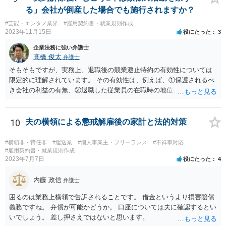
さる方にはSNS（インスタ・LINE等）を教えていて決まったら報告し
る」会社が倒産した場合でも施行されますか？
ますと伝えていました。】という点に関し、一応、在職中の行為と言
#芸能・エンタメ業界
#雇用契約書・就業規則作成
えそうなので、誠実義務違反との関係が問題になり得ると思われま
2023年11月15日
役にたった
3
す。一方、②については特に問題にはならないように思われます。 な
お、一般的に、このような類型の訴訟における会社側の損害の立証は
企業法務に強い弁護士
必ずしも容易ではないので、【今後相談して訴訟の予定です】という
髙橋 俊太
弁護士
のはブラフである可能性もあるように思います。
そもそもですが、実務上、退職後の競業避止特約の有効性については
限定的に理解されています。 その有効性は、例えば、①保護されるべ
き会社の利益の有無、②退職した従業員の在職時の地位、③地域的限
定の有無、④競業避止義務の存続期間、⑤禁止される競業行為の範
囲、⑥代償措置の有無といった判断要素によって検討されます。 いず
れにしても、書面を拝見するなど具体的な事情を詳しくお伺いする必
10
夫の横領による懲戒解雇後の家計と法的対策
要はありますが、上記判断要素に照らす限り、ご相談のケースにおい
ては会社側の請求は認められにくいのではないかという印象です。
#横領罪・背任罪
#運送業
#個人事業主・フリーランス
#不祥事対応
#雇用契約書・就業規則作成
2023年7月7日
役にたった
4
内藤 政信
弁護士
困るのは業務上横領で告訴されることです。 借金というより損害賠償
義務ですね。 弁償が可能かどうか。 口座については夫に確認するとい
いでしょう。 差し押さえではないと思います。