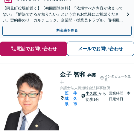
【阿見町役場前近く】【初回面談無料】「依頼すべき内容が決まって
ない」「解決できるか知りたい」という方もお気軽にご相談くださ
い。契約書のリーガルチェック、企業間・従業員トラブル、債権回収
など【顧問契約可能】
料金表を見る
電話でお問い合わせ
メールでお問い合わせ
金子 智和
弁護
インタビューを見
る
士
弁護士法人長瀬総合法律事務所
茨
牛
牛久駅
から
営業時間：本
城
久
|
日定休日
徒歩1分
県
市