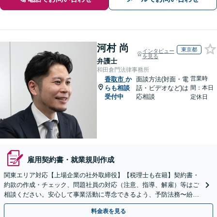
河村 尚
東京都
インタビュー
を見る
弁護士
和田倉門法律事務所
営業時
香取市
か
面談方法(対面・電
らも相談
話・ビデオなど)は
間：本日
受付中
応相談
定休日
雇用契約書・就業規則作成
関東エリア対応【上場企業の社外取締役】【税理士も在籍】契約書・
約款の作成・チェック、問題社員の対応（注意、指導、解雇）等はご
相談ください。安心して事業活動に専念できるよう、予防法務〜紛争
解決まで、幅広い法的ニーズにワンストップで対応します。
料金表を見る