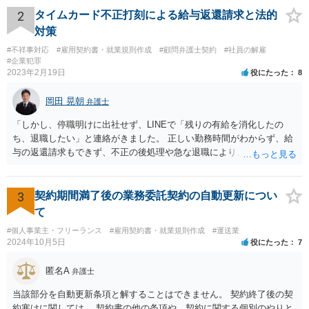
することができます。「彼女」氏は、故意又は重過失を立証する必要
2
タイムカード不正打刻による給与返還請求と法的
があります。 なお、仮に会社法４２９条の責任が認められ敗訴した場
対策
合は、２５万円ずつではなく５０万円の連帯債務になります（同法４
#不祥事対応
#雇用契約書・就業規則作成
#顧問弁護士契約
#社員の解雇
３０条）。「彼女」氏は、５０万円の範囲内でどちらにいくら請求し
#企業犯罪
てもよく、支払った人はその半額をもう一人の代表社員に請求（求
2023年2月19日
役にたった
8
償）できます。
岡田 晃朝
弁護士
「しかし、停職明けに出社せず、LINEで「残りの有給を消化したの
ち、退職したい」と連絡がきました。 正しい勤務時間がわからず、給
与の返還請求もできず、不正の後処理や急な退職により、社や他のス
タッフに多大な迷惑をかけ、その上、有給まで使われるというような
状況です。」 大変悪質ですね。打刻場所のデータと、これまでのタイ
ムカードの虚偽を確認し、突き付けて責任を問題にすることになるで
3
契約期間満了後の業務委託契約の自動更新につい
しょう。 詐欺もありうるでしょうね。 「正しい時間がわからないとい
て
うタイムカード不正打刻による返還請求はどのようにおこなえばよい
#個人事業主・フリーランス
#雇用契約書・就業規則作成
#運送業
でしょうか？」 想定できる虚偽を前提に、相手と協議して詰めればよ
2024年10月5日
役にたった
7
いかと思います。 確実な記録があれば、それによるのがよいですが、
すべては不可能でしょうので。 相手の言動には早急には返事をせずに
匿名A
弁護士
弁護士と相談しながら、対応策を検討する方がよいでしょう。 また、
返還が難しい場合、損害賠償を請求する事はできますでしょうか？ 法
当該部分を自動更新条項と解することはできません。 契約終了後の契
的には可能ですが、立証の問題があります。 協議でも問題にできそう
約寒けに関しては、 契約書の他の条項や、契約に関する個別のやりと