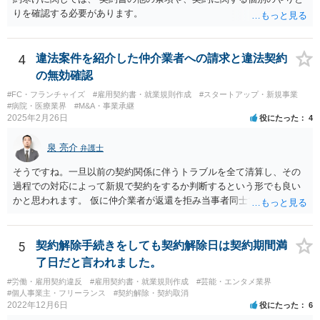
ですが、調停なども検討できるでしょう。 また、返還請求も損害賠償
りを確認する必要があります。
請求もせず、「詐欺」として、警察に被害届を出す事は可能でしょう
か？ 内容的には検討できますが、立証は、民事よりさらにワンランク
上がります。 警察に相談されてもよい事案だとは思います。
4
違法案件を紹介した仲介業者への請求と違法契約
の無効確認
#FC・フランチャイズ
#雇用契約書・就業規則作成
#スタートアップ・新規事業
#病院・医療業界
#M&A・事業承継
2025年2月26日
役にたった
4
泉 亮介
弁護士
そうですね。一旦以前の契約関係に伴うトラブルを全て清算し、その
過程での対応によって新規で契約をするか判断するという形でも良い
かと思われます。 仮に仲介業者が返還を拒み当事者同士での解決が困
難となった場合は個別に弁護士に相談されると良いでしょう。
5
契約解除手続きをしても契約解除日は契約期間満
了日だと言われました。
#労働・雇用契約違反
#雇用契約書・就業規則作成
#芸能・エンタメ業界
#個人事業主・フリーランス
#契約解除・契約取消
2022年12月6日
役にたった
6