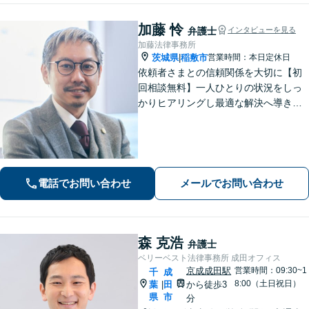
加藤 怜
弁護士
インタビューを見る
加藤法律事務所
茨城県
稲敷市
営業時間：本日定休日
|
依頼者さまとの信頼関係を大切に【初
回相談無料】一人ひとりの状況をしっ
かりヒアリングし最適な解決へ導きま
す／離婚・相続・交通事故・債務整
理・企業法務・個人事業など幅広く対
応／見通しや方針を明確に提案／弁護
士費用もわかりやすく説明【夜間相談
可】
電話でお問い合わせ
メールでお問い合わせ
森 克浩
弁護士
ベリーベスト法律事務所 成田オフィス
京成成田駅
営業時間：09:30~1
千
成
8:00（土日祝日）
葉
田
から徒歩3
|
県
市
分