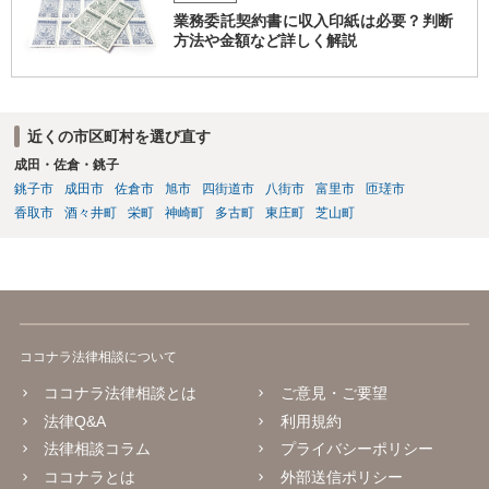
業務委託契約書に収入印紙は必要？判断
方法や金額など詳しく解説
近くの市区町村を選び直す
成田・佐倉・銚子
銚子市
成田市
佐倉市
旭市
四街道市
八街市
富里市
匝瑳市
香取市
酒々井町
栄町
神崎町
多古町
東庄町
芝山町
ココナラ法律相談について
ココナラ法律相談とは
ご意見・ご要望
法律Q&A
利用規約
法律相談コラム
プライバシーポリシー
ココナラとは
外部送信ポリシー