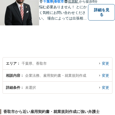
千葉県
香取市
佐原駅
から徒歩8分
|
悩む必要ありません！ とにか
詳細を見
く気軽にお問い合わせくださ
る
い。 場合によっては出張相談
もさせていただきます。 htt
p://law-office-tiger.com/
エリア
千葉県、香取市
変更
相談内容
企業法務、雇用契約書・就業規則作成
変更
詳細条件
未選択
変更
香取市から近い雇用契約書・就業規則作成に強い弁護士