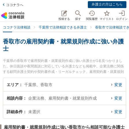
弁護士の方はこちら
ココナラへ
投稿する
探す
閲覧履歴
マイリスト
ログイン
ココナラ法律相談
千葉県で法律相談できる弁護士
香取市で法律相談で
香取市の雇用契約書・就業規則作成に強い弁護
士
千葉県の香取市で雇用契約書・就業規則作成に強い弁護士が1名見つかりまし
た。休日面談や夜間面談に対応している弁護士なども掲載中。企業法務に関係
する顧問弁護士契約や契約書作成・リーガルチェック、雇用契約書・就業規則
作成等の細かな分野での絞り込み検索もでき便利です。特に法律事務所TIGER
の石原 卓治弁護士のプロフィール情報や弁護士費用、強みなどが注目されてい
エリア
千葉県、香取市
変更
ます。『香取市で土日や夜間に発生した雇用契約書・就業規則作成のトラブル
を今すぐに弁護士に相談したい』『雇用契約書・就業規則作成のトラブル解決
相談内容
企業法務、雇用契約書・就業規則作成
変更
の実績豊富な近くの弁護士を検索したい』『初回相談無料で雇用契約書・就業
規則作成を法律相談できる香取市内の弁護士に相談予約したい』などでお困り
の相談者さんにおすすめです。
詳細条件
未選択
変更
雇用契約書・就業規則作成に強い香取市から相談可能な弁護士