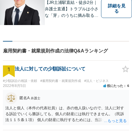
い。
【JR土浦駅直結・徒歩2分｜
詳細を見
弁護士直通】トラブルは小さ
る
な「芽」のうちに摘み取るこ
とが大切です。少しでも不安
に感じることがあれば、ご相
談ください。
雇用契約書・就業規則作成の法律Q&Aランキング
1
法人に対しての少額訴訟について
#少額訴訟の相談・依頼
#雇用契約書・就業規則作成
#法人・ビジネス
2022年8月5日
役にたった
6
匿名A
弁護士
法人と個人（本件の代表社員）は、赤の他人扱いなので、法人に対す
る訴訟でいくら勝訴しても、個人の財産には執行できません。（民訴
法１１５条１項） 個人の財産に執行するためには、当該個人に対して
別途訴訟を提起するか、法人に加えて個人を被告にしておく必要があ
ります。貴殿が被告になった場合は、「彼氏」の干渉を受けずに応訴