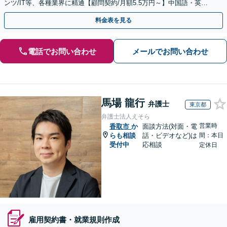
ンツ/IT等、各種業界に精通【顧問契約/月額5.5万円～】中国語・英
語・韓国語・ベトナム語・タイ語対応可
料金表を見る
電話でお問い合わせ
メールでお問い合わせ
馬場 龍行
弁護士
東京都
弁護士法人えそら
営業時
香取市
か
面談方法(対面・電
らも相談
話・ビデオなど)は
間：本日
受付中
応相談
定休日
雇用契約書・就業規則作成