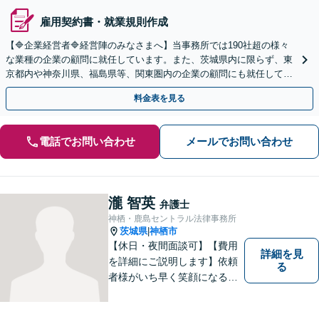
雇用契約書・就業規則作成
【🔷企業経営者🔷経営陣のみなさまへ】当事務所では190社超の様々
な業種の企業の顧問に就任しています。また、茨城県内に限らず、東
京都内や神奈川県、福島県等、関東圏内の企業の顧問にも就任してい
る実績があります。お気軽にお問い合わせください。
料金表を見る
電話でお問い合わせ
メールでお問い合わせ
瀧 智英
弁護士
神栖・鹿島セントラル法律事務所
茨城県
神栖市
|
【休日・夜間面談可】【費用
詳細を見
を詳細にご説明します】依頼
る
者様がいち早く笑顔になるよ
うご事情やお気持ちに寄り添
った対応を心がけておりま