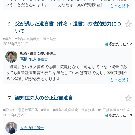
いうことだと思います。 あなたは、兄の特別受益について立証し
て、遺留分の問題を解決すればよいと思います。 弁護士に面談で
詳しい事情を話して相談された方がよいと思います。
6
父が残した遺言書（件名：遺書）の法的効力につ
いて
#遺言
#遺言の真偽鑑定・遺言無効
2025年7月11日
役にたった
2
相続・遺言に強い弁護士
髙橋 俊太
弁護士
「遺書」という文書名でも特に問題はなく、封をしていない場合であ
っても自筆証書遺言の要件を満たしていれば有効であり、家庭裁判所
での検認手続が必要となります。
7
認知症の人の公正証書遺言
#認知症・意思疎通不能
#遺言
#遺言の真偽鑑定・遺言無効
#公正証書遺言の作成
2023年6月2日
役にたった
3
大石 誠
弁護士