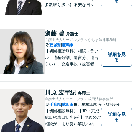
る
多数取り扱い】不安な日々を
お過ごしの方は、ぜひ一度ご
連絡ください！皆様のお気持
ちを尊重して解決へと動いて
まいります。法律的知見のア
齋藤 碧
弁護士
ップデートを怠りません。
弁護士法人リーガルプラス かしま法律事務所
茨城県
鹿嶋市
|
【初回相談無料】相続トラブ
詳細を見
ル（遺産分割、遺留分、遺言
る
争い）、交通事故（被害者
側）、借金問題、離婚・不貞
慰謝料問題に力を入れていま
す。
川原 宏宇紀
弁護士
弁護士法人リーガルプラス 成田法律事務所
千葉県
成田市
京成成田駅
から徒歩5分
|
【初回相談無料】【JR・京成
詳細を見
成田駅東口徒歩5分】早めのご
る
相談が、より良い解決への第
一歩です。これからどう進め