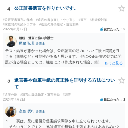
4
公正証書遺言を作りたいです。
#公正証書遺言の作成
#遺言の書き直し・やり直し
#遺言
#相続税対策
#家族間の相続トラブル
#遺言の真偽鑑定・遺言無効
2022年6月17日
役にたった
5
相続・遺言に強い弁護士
尾畠 弘典
弁護士
テスト結果が悪かった場合は、公正証書の効力について後々問題が生
じる（無効など）可能性があると思います。 他に公正証書の効力に問
題が出る場合としては、強迫により作成された場合、錯誤（勘違い）
の場合などがあります。 遺言の対象となる財産の多寡などにもよりま
すが、弁護士に作成を依頼する場合は、１０～数十万円程度になるケ
ースが多いと思います。 報酬体系は、弁護士ごとに異なりますので一
5
遺言書や自筆手紙の真正性を証明する方法につい
律の基準はありません。
て
#遺産分割
#遺言の真偽鑑定・遺言無効
#調停
2024年7月2日
役にたった
2
高島 秀行
弁護士
１． 実は、兄に遺留分侵害請求調停を申し立てられています。
そういうことですと、兄は遺言の無効を主張するのはあきらめたと