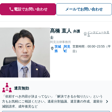
電話でお問い合わせ
メールでお問い合わせ
髙橋 直人
弁護
インタビューを見
る
士
阿見法律事務所
茨城
阿見
営業時間：00:00~23:55（平
|
県
町
日）
遺言無効
「依頼すべき内容が決まってない」「解決できるか知りたい」という
方もお気軽にご相談ください。遺産分割協議、遺言書の作成、遺留分
減額請求、成年後見など