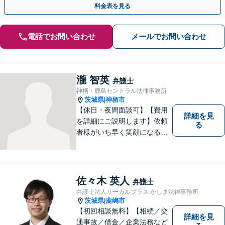
料金表を見る
電話でお問い合わせ
メールでお問い合わせ
瀧 智英
弁護士
神栖・鹿島セントラル法律事務所
茨城県
神栖市
|
【休日・夜間面談可】【費用
詳細を見
を詳細にご説明します】依頼
る
者様がいち早く笑顔になるよ
うご事情やお気持ちに寄り添
った対応を心がけておりま
す。鹿行地区に限らず、千葉
県香取市や銚子市などにお住
佐々木 英人
弁護士
まいの皆さまからのご相談も
弁護士法人リーガルプラス かしま法律事務所
積極的にお受けしています。
茨城県
鹿嶋市
|
【初回相談無料】【相続／交
詳細を見
通事故／借金／企業法務など