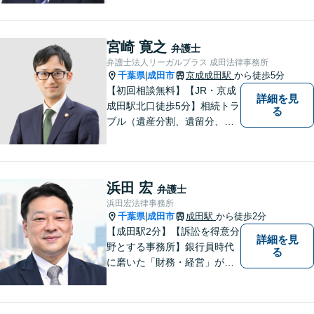
ていくのが一番よいか、最適
な道筋を一緒に考えていきま
す。どんな些細なことでも構
宮崎 寛之
弁護士
いませんので、遠慮なくご相
弁護士法人リーガルプラス 成田法律事務所
談ください。
千葉県
成田市
京成成田駅
から徒歩5分
|
【初回相談無料】【JR・京成
詳細を見
成田駅北口徒歩5分】相続トラ
る
ブル（遺産分割、遺留分、遺
言争い）、交通事故（被害者
側）、未払い残業代請求、労
働災害に特に力を入れていま
す。
浜田 宏
弁護士
浜田宏法律事務所
千葉県
成田市
成田駅
から徒歩2分
|
【成田駅2分】【訴訟を得意分
詳細を見
野とする事務所】銀行員時代
る
に磨いた「財務・経営」が強
み。依頼者さまのもとに直接
足を運び、対面でお話を聞く
現場主義を大切に。相談しや