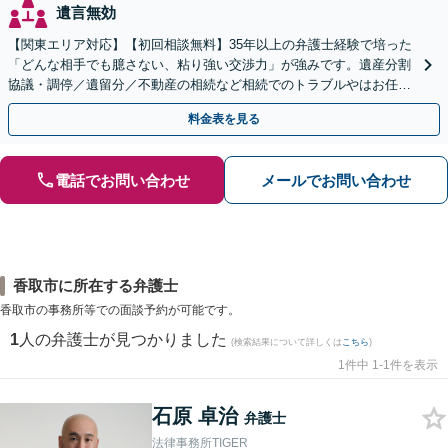
遺言無効
【関東エリア対応】【初回相談無料】35年以上の弁護士経験で培った
「どんな相手でも臆さない、粘り強い交渉力」が強みです。遺産分割
協議・調停／遺留分／不動産の相続など相続でのトラブルやはお任せ
ください。遺言書や生前贈与など生前対策にも注力
料金表を見る
電話でお問い合わせ
メールでお問い合わせ
香取市に所在する弁護士
香取市の事務所等での面談予約が可能です。
1
人の弁護士が見つかりました
(検索結果について詳しくは
こちら
)
1件中 1-1件を表示
石原 卓治
弁護士
法律事務所TIGER