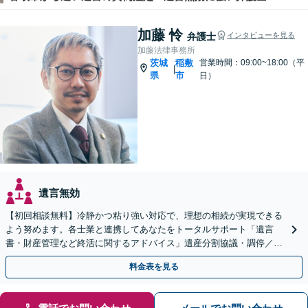
加藤 怜
弁護士
インタビューを見る
加藤法律事務所
茨城
稲敷
営業時間：09:00~18:00（平
|
県
市
日）
遺言無効
【初回相談無料】冷静かつ粘り強い対応で、理想の相続が実現できる
よう努めます。各士業と連携してあなたをトータルサポート「遺言
書・財産管理など終活に関するアドバイス」遺産分割協議・調停／不
動産相続／遺言書作成／後見／事業承継【ビデオ面談対応】
料金表を見る