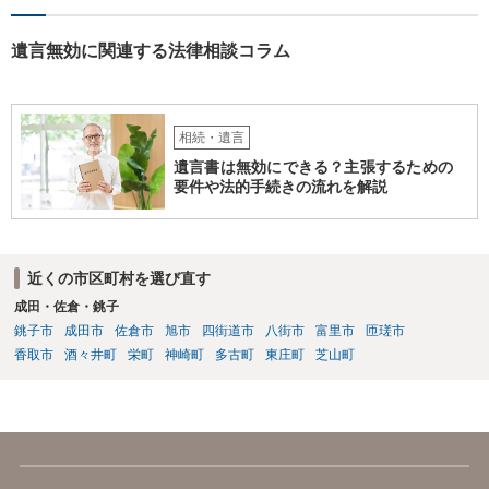
遺言無効に関連する法律相談コラム
相続・遺言
遺言書は無効にできる？主張するための
要件や法的手続きの流れを解説
近くの市区町村を選び直す
成田・佐倉・銚子
銚子市
成田市
佐倉市
旭市
四街道市
八街市
富里市
匝瑳市
香取市
酒々井町
栄町
神崎町
多古町
東庄町
芝山町