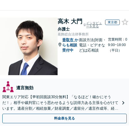
高木 大門
東京都
インタビュ
ーを見る
弁護士
葛飾総合法律事務所
営業時間：0
香取市
か
面談方法(対面・
らも相談
電話・ビデオな
9:00~18:00
受付中
ど)は応相談
（平日）
遺言無効
関東エリア対応【💬初回面談30分無料】「なるほど！確かにそう
だ！」相手や裁判官にそう思わせるような説得力ある主張を心がけて
います。遺産分割／相続放棄／財産調査／遺留分／遺言作成等、経験
豊富な事務所。複雑な手続を代行【年間相談100件以上】
料金表を見る