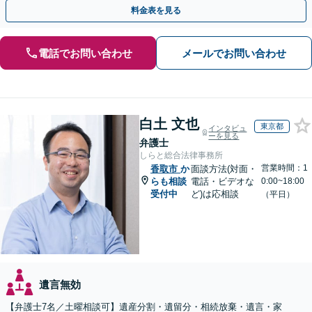
可】遺言書作成や財産の整理など生前対策もサポート
料金表を見る
電話でお問い合わせ
メールでお問い合わせ
白土 文也
東京都
インタビュ
ーを見る
弁護士
しらと総合法律事務所
営業時間：1
香取市
か
面談方法(対面・
らも相談
電話・ビデオな
0:00~18:00
受付中
ど)は応相談
（平日）
遺言無効
【弁護士7名／土曜相談可】遺産分割・遺留分・相続放棄・遺言・家