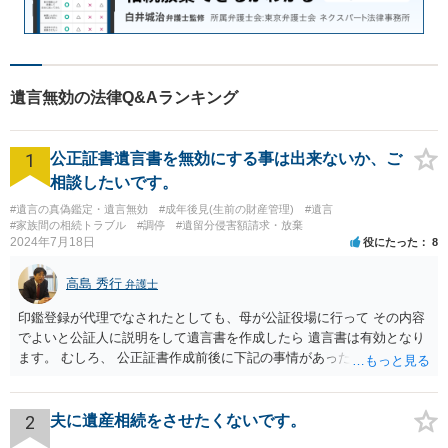
遺言無効の法律Q&Aランキング
1
公正証書遺言書を無効にする事は出来ないか、ご
相談したいです。
#遺言の真偽鑑定・遺言無効
#成年後見(生前の財産管理)
#遺言
#家族間の相続トラブル
#調停
#遺留分侵害額請求・放棄
2024年7月18日
役にたった
8
高島 秀行
弁護士
印鑑登録が代理でなされたとしても、母が公証役場に行って その内容
でよいと公証人に説明をして遺言書を作成したら 遺言書は有効となり
ます。 むしろ、 公正証書作成前後に下記の事情があったことが証明で
きれば判断能力がなく 無効だったと主張することが可能です。 翌年1
月に携帯が新しくなった母からの第一声は「ここにいたら殺される」
「面会に来てくれ」で、長男に聞くと「面会は出来ない。俺は携帯電
2
夫に遺産相続をさせたくないです。
話の使い方を教える為に会っている」「母の話は聞かなくて良い」と