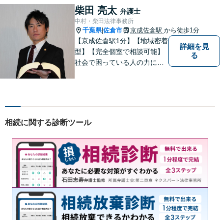
すいパートナーを目指してい
柴田 亮太
弁護士
ます。【元裁判官の弁護士も
中村・柴田法律事務所
在籍】企業法務を中心に、個
千葉県
佐倉市
京成佐倉駅
から徒歩1分
|
人案件にも対応
【京成佐倉駅1分】【地域密着
詳細を見
型】【完全個室で相談可能】
る
社会で困っている人の力にな
りたいと思い、弁護士を志し
ました。地元の皆様からはお
金に関するご相談の他、遺産
相続、離婚・男女問題、交通
事故の案件を広く受け付けて
相続に関する診断ツール
います。 ぜひご相談くださ
い。