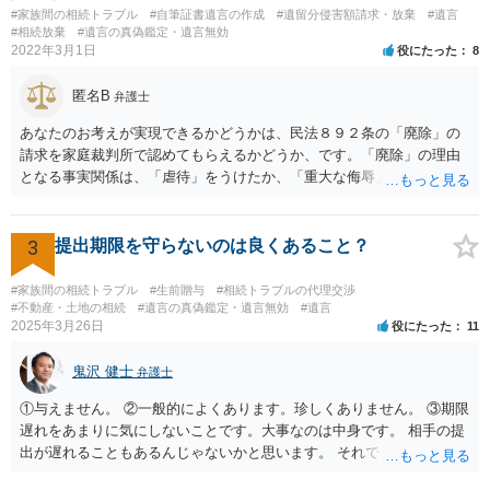
電話が切れました。その後の電話でも「食事に毒が入っている」「体
#家族間の相続トラブル
#自筆証書遺言の作成
#遺留分侵害額請求・放棄
#遺言
にチップが埋められている」等、おかしかったです。 当時の診療記
#相続放棄
#遺言の真偽鑑定・遺言無効
2022年3月1日
役にたった
8
録、介護認定の資料、介護記録を取得して 弁護士に面談で相談された
方がよいと思います。
匿名B
弁護士
あなたのお考えが実現できるかどうかは、民法８９２条の「廃除」の
請求を家庭裁判所で認めてもらえるかどうか、です。「廃除」の理由
となる事実関係は、「虐待」をうけたか、「重大な侮辱」を受けた
か、推定相続人たる夫に「その他著しい非行」があったか否かです。
「廃除」は遺言でも可能です（民法８９３条）。 弁護士に具体的な事
情を話して相談して、「廃除」が可能か、実際に法律相談を受けるこ
3
提出期限を守らないのは良くあること？
とをお勧めします。
#家族間の相続トラブル
#生前贈与
#相続トラブルの代理交渉
#不動産・土地の相続
#遺言の真偽鑑定・遺言無効
#遺言
2025年3月26日
役にたった
11
鬼沢 健士
弁護士
①与えません。 ②一般的によくあります。珍しくありません。 ③期限
遅れをあまりに気にしないことです。大事なのは中身です。 相手の提
出が遅れることもあるんじゃないかと思います。 それでもあなた有利
にはなりません。