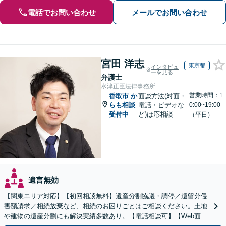
電話でお問い合わせ
メールでお問い合わせ
宮田 洋志
東京都
インタビュ
ーを見る
弁護士
水津正臣法律事務所
営業時間：1
香取市
か
面談方法(対面・
らも相談
電話・ビデオな
0:00~19:00
受付中
ど)は応相談
（平日）
遺言無効
【関東エリア対応】【初回相談無料】遺産分割協議・調停／遺留分侵
害額請求／相続放棄など、相続のお困りごとはご相談ください。土地
や建物の遺産分割にも解決実績多数あり。【電話相談可】【Web面談