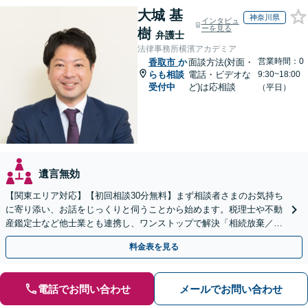
大城 基
神奈川県
インタビュ
ーを見る
樹
弁護士
法律事務所横濱アカデミア
営業時間：0
香取市
か
面談方法(対面・
らも相談
電話・ビデオな
9:30~18:00
受付中
ど)は応相談
（平日）
遺言無効
【関東エリア対応】【初回相談30分無料】まず相談者さまのお気持ち
に寄り添い、お話をじっくりと伺うことから始めます。税理士や不動
産鑑定士など他士業とも連携し、ワンストップで解決「相続放棄／遺
言書作成／遺留分侵害額請求／使い込み・寄与分など」
料金表を見る
電話でお問い合わせ
メールでお問い合わせ