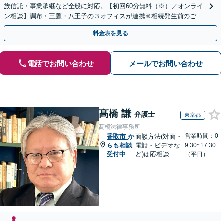
族信託・事業承継など全般に対応。【初回60分無料（※）／オンライ
ン相談】調布・三鷹・八王子の３オフィスが連携※相続発生前のご相
談など有料相談になるものもございます。
料金表を見る
電話でお問い合わせ
メールでお問い合わせ
髙橋 謙
弁護士
東京都
髙橋法律事務所
営業時間：0
香取市
か
面談方法(対面・
らも相談
電話・ビデオな
9:30~17:30
受付中
ど)は応相談
（平日）