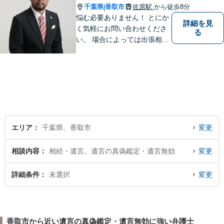
千葉県
香取市
佐原駅
から徒歩8分
|
悩む必要ありません！ とにか
詳細を見
く気軽にお問い合わせくださ
る
い。 場合によっては出張相談
もさせていただきます。 htt
p://law-office-tiger.com/
エリア
千葉県、香取市
変更
相談内容
相続・遺言、遺言の真偽鑑定・遺言無効
変更
詳細条件
未選択
変更
香取市から近い遺言の真偽鑑定・遺言無効に強い弁護士