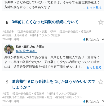
裁判中（まだ終結していない）であれば、今からでも遺言無効確認に
方針転換をすることも可能ですよ。
8
3年前に亡くなった両親の相続に付いて
#遺産分割
#遺留分侵害額請求・放棄
#調停
#遺言の真偽鑑定・遺言無効
#不動産・土地の相続
#相続トラブルの代理交渉
2026年5月8日
役にたった
4
相続・遺言に強い弁護士
髙橋 俊太
弁護士
奥様が被相続人の子である場合、原則として相続人であり、遺言等に
よって奥様の取得分がない、又は著しく少ない内容になっている場合
には、遺留分侵害額請求を検討できる可能性があります。ただし、
「相続は３年以内」という説明は、遺留分そのものではなく、相続登
記の義務化に関する説明と混同されている可能性があります。相続登
記については、不動産を相続で取得したことを知った日から３年以内
9
遺言執行者にも弁護士をつけたほうがかいいので
に申請する義務があります。一方、遺留分侵害額請求は、相続開始お
しょうか？
よび遺留分を侵害する贈与・遺贈があったことを知った時から１年で
#遺言
#遺言の真偽鑑定・遺言無効
#相続トラブルの代理交渉
時効にかかります。また、相続開始から１０年が経過すると、認識の
#遺言執行者の選任
#相続財産調査・鑑定
#家族間の相続トラブル
有無にかかわらず行使できなくなります。 奥様がご両親の死亡を最近
2025年8月8日
役にたった
3
まで知らなかったのであれば、少なくとも「知った時から１年」の時