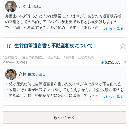
効がいつから進むかは慎重に検討する必要があります。ただし、死亡
川添 圭
弁護士
から３年が経過しているとのことですので、早急に戸籍、遺言の有
無、不動産登記、遺産分割協議書の有無を確認した方がよいでしょ
弁護士へ依頼するかどうかは事案によりますが、あなたも遺言執行者
う。特に、お姉様側だけで不動産名義を変更している場合、遺言があ
の立場としての法的なアドバイスが必要であるとお見受けしますの
ったのか、遺産分割協議書が作成されているのか、奥様の署名押印が
で、弁護士へ相談することをお勧めします。「あちらの弁護士」（元
あるのかが重要です。奥様が何も署名していないのであれば、遺留分
嫁と娘の弁護士のことでしょうか）へ聴いても、自分に有利な主張や
以前に、法定相続分や遺産分割未了の問題として整理すべき場合もあ
誘導しかしてこないと思います。
ります。 奥様において戸籍謄本、不動産登記簿、固定資産評価証明
10
生前自筆遺言書と不動産相続について
書、遺言書の有無等を確認し、弁護士に個別に相談した方がよいと思
われます。
#生前贈与
#遺言の真偽鑑定・遺言無効
#不動産・土地の相続
2024年5月24日
役にたった
2
髙橋 俊太
弁護士
＞父が元気な時に自筆遺言書を書いたのですが今は身体が不自由で公
正役場に行く事が出来ず ＞保管してもらえません。 公証役場に連絡を
して相談し、自宅や病院などに公証人に出張してもらって公正証書を
作成するという方法もあります。また、相談して証人を用意してもら
うことも可能です。 ＞不動産名義を父から母に名義変更しておいた方
がいいのではと考えていますがどう思いますか？ 詳細が不明であり何
もっとみる
とも言えないのですが、遺言内容との関わりもあると思いますので、
弁護士に事情等を説明して個別に相談した方がよいように思います。