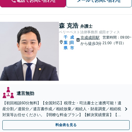
電話でお問い合わせ
メールでお問い合わせ
森 克浩
弁護士
ベリーベスト法律事務所 成田オフィス
千
成
京成成田駅
営業時間：09:00~
葉
田
|
21:00（平日）
から徒歩3分
県
市
遺言無効
【初回相談60分無料】【全国対応】税理士・司法書士と連携可能！遺
産分割／遺留分／遺言書作成／相続放棄／相続人・財産調査／相続税
対策等お任せください。【明瞭な料金プラン】【解決実績豊富】【電
話相談可】
料金表を見る