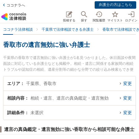
弁護士の方はこちら
ココナラへ
投稿する
探す
閲覧履歴
マイリスト
ログイン
ココナラ法律相談
千葉県で法律相談できる弁護士
香取市で法律相談で
香取市の遺言無効に強い弁護士
千葉県の香取市で遺言無効に強い弁護士が1名見つかりました。休日面談や夜間
面談に対応している弁護士なども掲載中。相続・遺言に関係する家族間の相続
トラブルや認知症の相続、遺産分割等の細かな分野での絞り込み検索もでき便
利です。特に法律事務所TIGERの石原 卓治弁護士のプロフィール情報や弁護士
費用、強みなどが注目されています。『香取市で土日や夜間に発生した遺言無
エリア
千葉県、香取市
変更
効のトラブルを今すぐに弁護士に相談したい』『遺言無効のトラブル解決の実
績豊富な近くの弁護士を検索したい』『初回相談無料で遺言無効を法律相談で
相談内容
相続・遺言、遺言の真偽鑑定・遺言無効
変更
きる香取市内の弁護士に相談予約したい』などでお困りの相談者さんにおすす
めです。
詳細条件
未選択
変更
遺言の真偽鑑定・遺言無効に強い香取市から相談可能な弁護士