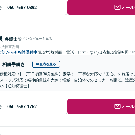
せ
メール
良
弁護士
インタビューを見る
き法律事務所
道市
からも相談受付中
面談方法(対面・電話・ビデオなど)は応相談
営業時間：09
相続手続き
料金表を見る
積極対応中】【平日初回30分無料】素早く・丁寧な対応で「安心」をお届け
ストップ対応で精神的負担を大きく軽減｜自治体でのセミナーも開催。遺産
い【通知税理士】
せ
メール