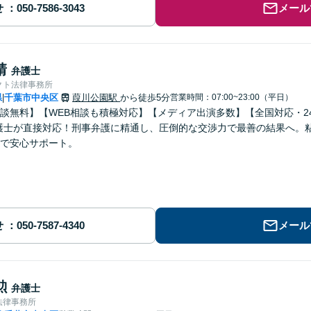
せ
メール
靖
弁護士
クト法律事務所
県
千葉市中央区
葭川公園駅
から徒歩5分
営業時間：07:00~23:00（平日）
|
談無料】【WEB相談も積極対応】【メディア出演多数】【全国対応・24
護士が直接対応！刑事弁護に精通し、圧倒的な交渉力で最善の結果へ。
で安心サポート。
せ
メール
勲
弁護士
法律事務所