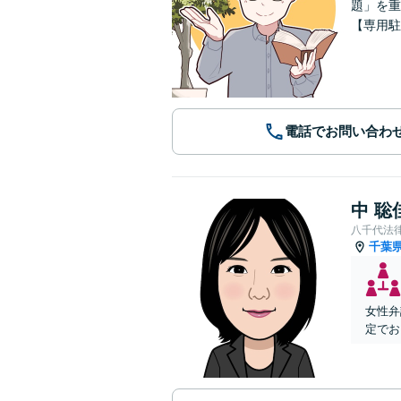
題」を重
【専用駐
電話でお問い合わ
中 聡
八千代法
千葉
女性弁
定でお