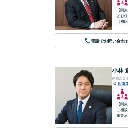
【関東
どお任
【初回
電話でお問い合わ
小林 
武蔵総合
四街
【関東
ご相談
事業承