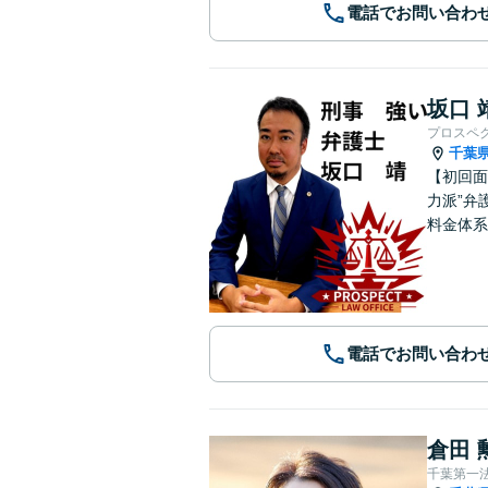
電話でお問い合わ
坂口 
プロスペ
千葉
【初回面
力派”弁
料金体系
電話でお問い合わ
倉田 
千葉第一