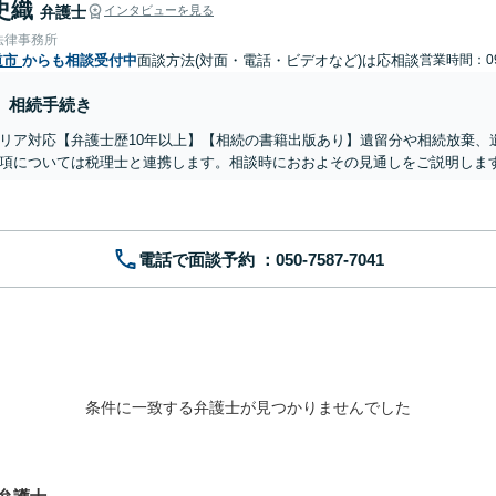
史織
弁護士
インタビューを見る
法律事務所
道市
からも相談受付中
面談方法(対面・電話・ビデオなど)は応相談
営業時間：09
相続手続き
リア対応【弁護士歴10年以上】【相続の書籍出版あり】遺留分や相続放棄、
項については税理士と連携します。相談時におおよその見通しをご説明します
電話で面談予約
条件に一致する弁護士が見つかりませんでした