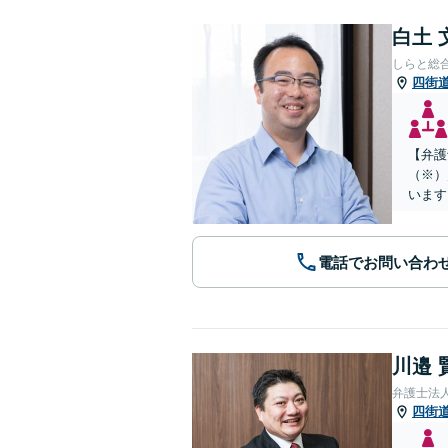
白土 
しらと総
四街
【弁護
（※）
います
電話でお問い合わ
川邉 
弁護士法人
四街