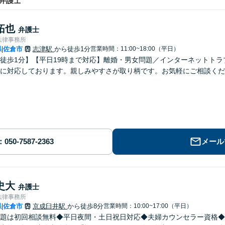
弁護士
拓也
弁護士
法律事務所
県
佐倉市
志津駅
から徒歩1分
営業時間：11:00~18:00（平日）
|
徒歩1分】【平日19時まで対応】離婚・男女問題／インターネットト
に対応しております。親しみやすさが取り柄です。お気軽にご相談くださ
メール
史大
弁護士
法律事務所
県
佐倉市
京成臼井駅
から徒歩8分
営業時間：10:00~17:00（平日）
|
題は初回相談無料◆平日夜間・土日祝日対応◆夫婦カウンセラー資格◆