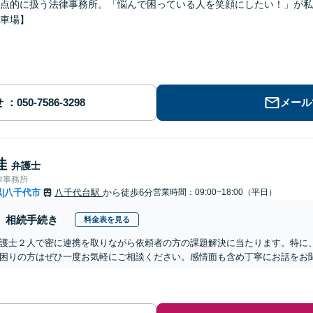
点的に扱う法律事務所。「悩んで困っている人を笑顔にしたい！」が私
車場】
せ
メール
佳
弁護士
律事務所
県
八千代市
八千代台駅
から徒歩6分
営業時間：09:00~18:00（平日）
|
相続手続き
料金表を見る
護士２人で密に連携を取りながら依頼者の方の課題解決に当たります。特に
困りの方はぜひ一度お気軽にご相談ください。感情面も含め丁寧にお話をお