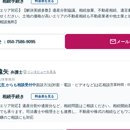
相続手続き
料金表を見る
エリア対応】【解決実績多数】遺産分割協議、相続放棄、不動産相続、遺言
せください。土地の価格が高いエリアの不動産相続も不動産業者や他士業と
相談無料】
せ
メール
遠矢
弁護士
インタビューを見る
法律事務所
道市
からも相談受付中
面談方法(対面・電話・ビデオなど)は応相談
営業時間：09
相続手続き
料金表を見る
エリア対応】遺産分割や遺留分など、相続問題はご相談ください。相続開始
でも承ります。司法書士や税理士とも連携し、不動産や株式の相続などもワ
継のご相談にも対応