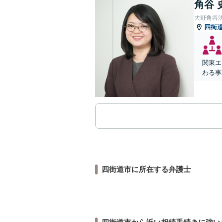
角谷 
大野角谷
四街
関東エ
わる事
四街道市に所在する弁護士