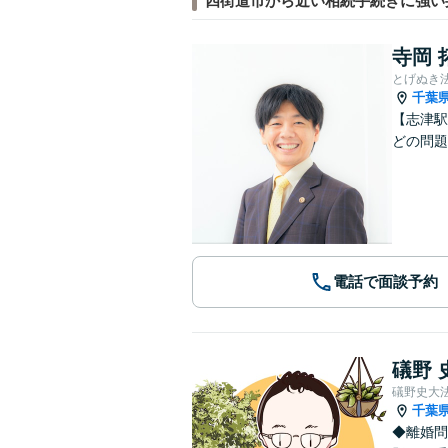
四街道市から近い相続手続きに強い
寺岡 
とげぬき
千葉
【志津駅
どの問題
電話で面談予約
礒野 
礒野史大
千葉
◆離婚問