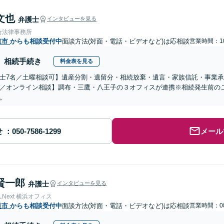
文也
弁護士
インタビューを見る
合法律事務所
道市
からも相談受付中
面談方法(対面・電話・ビデオなど)は応相談
営業時間：10
相続手続き
料金表を見る
士7名／土曜相談可】遺産分割・遺留分・相続放棄・遺言・家族信託・事業承
／オンライン相談】調布・三鷹・八王子の３オフィスが連携※相続発生前の
。
せ
メール
賢一郎
弁護士
インタビューを見る
Next 横浜オフィス
道市
からも相談受付中
面談方法(対面・電話・ビデオなど)は応相談
営業時間：08