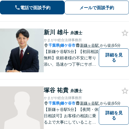
向けた新たな一歩を、弁護士が丁寧に
電話で面談予約
メールで面談予約
サポートします。お気軽にご相談くだ
さい【オンライン面談可】
新川 雄斗
弁護士
かまがや総合法律事務所
千葉県
鎌ケ谷市
新鎌ヶ谷駅
から徒歩5分
|
【新鎌ケ谷駅5分】【初回相談
詳細を見
無料】依頼者様の不安に寄り
る
添い、迅速かつ丁寧にサポー
ト。借金問題・相続・交通事
故など幅広いお悩みに対応
し、納得のいく解決を目指し
塚谷 祐貴
ます！お困りごとがございま
弁護士
したら、どうぞお気軽にご相
かまがや総合法律事務所
談ください。
千葉県
鎌ケ谷市
新鎌ヶ谷駅
から徒歩5分
|
【新鎌ヶ谷駅5分】【夜間・休
詳細を見
日相談可】お客様の相談に乗
る
る上で大事にしていることは
「お客様の話をよく聞くこ