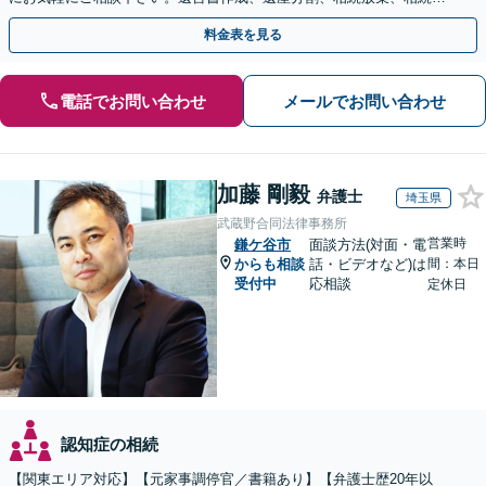
のことなど弁護経験豊富です。
料金表を見る
電話でお問い合わせ
メールでお問い合わせ
加藤 剛毅
弁護士
埼玉県
武蔵野合同法律事務所
営業時
鎌ケ谷市
面談方法(対面・電
からも相談
話・ビデオなど)は
間：本日
受付中
応相談
定休日
認知症の相続
【関東エリア対応】【元家事調停官／書籍あり】【弁護士歴20年以