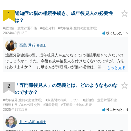
1
認知症の親の相続手続き、成年後見人の必要性
は？
#認知症・意思疎通不能
#遺産分割
#成年後見(生前の財産管理)
2024年9月13日
役にたった
5
高島 秀行
弁護士
遺産分割協議の際、成年後見人を立てなくては相続手続きてきないの
でしょうか？ また、今後も成年後見人を付けたくないのですが、方法
はありますか？ お母さんが判断能力が無い場合は、基本的に成年後
見人をつけるほかありません。 遺産分割審判や遺産分割調停を申し
立て、お母さんに特別代理人をつけるという方法も考えられますが、
遺産分割だけでなく、その後の取得した遺産の管理もありますので
2
「専門職後見人」の定義とは、どのようなものな
遺産分割審判や遺産分割調停を申し立て、お母さんに特別代理人をつ
のですか？
けるということでは解決できなさそうなので 後見人をつけるよう求め
#成年後見(生前の財産管理)
#家族間の相続トラブル
#認知症・意思疎通不能
られると思います。 弁護士に面談で相談された方がよいと思いま
#相続トラブルの代理交渉
#遺産分割
#不動産・土地の相続
す。
2025年7月11日
役にたった
4
井上 祐司
弁護士