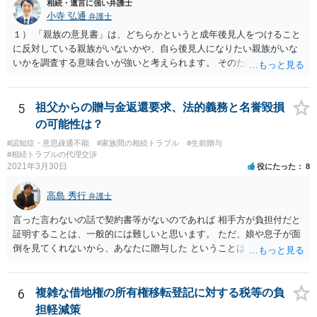
相続・遺言に強い弁護士
小寺 弘通
弁護士
１） 「親族の意見書」は、どちらかというと成年後見人をつけること
に反対している親族がいないかや、自ら後見人になりたい親族がいな
いかを調査する意味合いが強いと考えられます。 そのため、ご相談の
ご事情であれば無視してしまっても特に不都合はないと考えられま
す。 ２） 場合によっては、介護や被後見人の財産の処分等に関して、
後見人から相談があることも考えられます。 また、お祖母さんがお亡
5
祖父からの贈与金返還要求、法的義務と名誉毀損
くなりになった場合、相続人となる可能性がありますが、 その場合は
の可能性は？
相続放棄されれば問題ありません。 ３） 完全に拒否する方法はないか
#認知症・意思疎通不能
#家族間の相続トラブル
#生前贈与
もしれませんが、 関わりを持ちたくないとのことでしたら、親族の意
#相続トラブルの代理交渉
見書にその旨を記載して提出しておけば良いかも知れません。 後見人
2021年3月30日
役にたった
8
としても、関わりを拒否している親族にあえて連絡をしてくる可能性
は低いと考えられます。 以上、ご参考になさってください。
高島 秀行
弁護士
言った言わないの話で契約書等がないのであれば 相手方が負担付だと
証明することは、一般的には難しいと思います。 ただ、娘や息子が面
倒を見てくれないから、あなたに贈与した ということは あなたは面倒
を見てくれると約束したからだ というように相手は主張してくる可能
性はあります。 祖父は、なぜあなたが面倒を見ないと言ったのに贈与
してくれたのか ということが問題となる可能性はあります。 祖父が認
6
複雑な借地権の所有権移転登記に対する税等の負
知症という診断を受ければ 贈与時に判断能力がなかったから無効だと
担軽減策