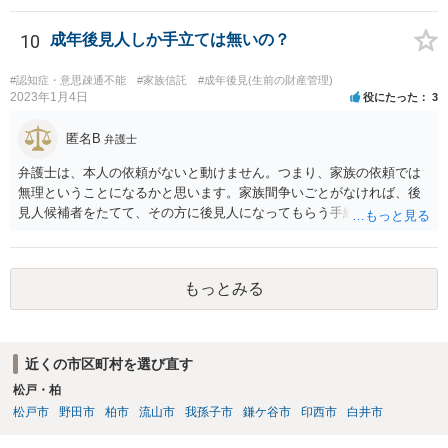
10
成年後見人しか手立ては無いの？
#認知症・意思疎通不能
#家族信託
#成年後見(生前の財産管理)
2023年1月4日
役にたった
3
匿名B
弁護士
弁護士は、本人の依頼がないと動けません。つまり、家族の依頼では
無理ということになるかと思います。家族間争いごとがなければ、後
見人候補者をたてて、その方に後見人になってもらう手続をすすめた
ほうが、今後もいろいろやりやすくなると思います。
もっとみる
近くの市区町村を選び直す
松戸・柏
松戸市
野田市
柏市
流山市
我孫子市
鎌ケ谷市
印西市
白井市