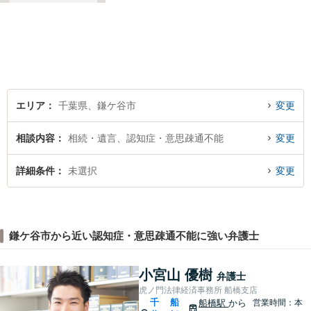
と」や「より良い解決を目指
すこと」です。お客様のお悩
みに真摯に耳を傾け，個々の
事情を吟味したうえで適切な
解決が図れるようサポートし
て参ります。
エリア
千葉県、鎌ケ谷市
変更
相談内容
相続・遺言、認知症・意思疎通不能
変更
詳細条件
未選択
変更
鎌ケ谷市から近い認知症・意思疎通不能に強い弁護士
小宮山 優樹
弁護士
虎ノ門法律経済事務所 船橋支店
千
船
船橋駅
から
営業時間：本