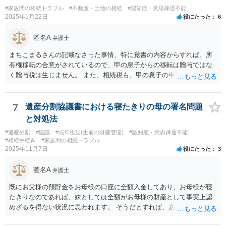
主張してくる可能性はあります。 それが通るかは、医師の診断時期と
#家族間の相続トラブル
#不動産・土地の相続
#認知症・意思疎通不能
診断内容によります。
2025年1月22日
役にたった
6
匿名A
弁護士
まちこまるさんの記載なさった事情、特に覚書の内容からすれば、所
有権移転の合意がされているので、甲の息子からの移転は贈与ではな
く贈与税は生じません。 また、相続税も、甲の息子の申告の内容の問
題なので、本来負担すべきでなかったかもしれない可能性があるの
で、支払う義務はないということになります。 所有権移転登記を求め
て裁判を起こすというのが本筋でしょう。 弁護士に依頼してくださ
7
遺産分割協議書における寝たきりの母の署名問題
い。
と対処法
#遺産分割
#協議
#成年後見(生前の財産管理)
#認知症・意思疎通不能
#相続手続き
#家族間の相続トラブル
2025年11月7日
役にたった
3
匿名A
弁護士
既にお父様の預貯金をお母様の口座に全額入金してあり、お母様が寝
たきりなのであれば、妹としては全額がお母様の財産として事実上認
めざるを得ない状況に思われます。 そうだとすれば、あえて遺産分割
協議書をこれから作成する必要は具体的にどこにあるのかが不明で