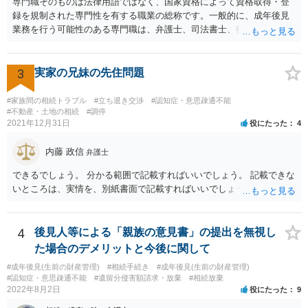
専門職そのものは法律用語ではなく、国家資格によって資格取得・登
録を規制された専門性を有する職業の総称です。一般的に、成年後見
業務を行う可能性のある専門職は、弁護士、司法書士、行政書士、税
理士、社会福祉士、精神保健福祉士等が挙げられます。 精神保健福祉
士はほぼ無条件で成年後見人に選任されるわけではなく、基幹研修を
受講して継続研修を受講し続ける必要がありますが、家庭裁判所から
3
実家の兄妹の先住問題
選任された場合には専門職後見人と呼ぶことになるでしょう。
#家族間の相続トラブル
#立ち退き交渉
#認知症・意思疎通不能
#不動産・土地の相続
#調停
2021年12月31日
役にたった
4
内藤 政信
弁護士
できるでしょう。 分かる範囲で記載すればいいでしょう。 記載できな
いところは、実情を、別紙書面で記載すればいいでしょう。
4
後見人等による「親族の意見書」の提出を無視し
た場合のデメリットと今後に関して
#成年後見(生前の財産管理)
#相続手続き
#成年後見(生前の財産管理)
#認知症・意思疎通不能
#遺留分侵害額請求・放棄
#相続放棄
2022年8月2日
役にたった
9