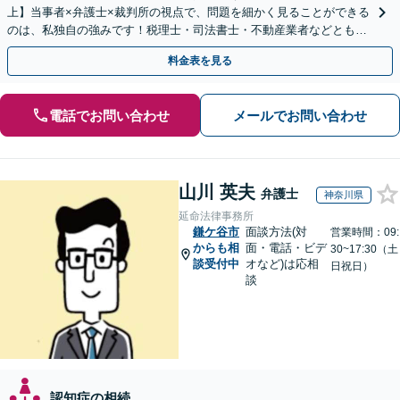
上】当事者×弁護士×裁判所の視点で、問題を細かく見ることができる
のは、私独自の強みです！税理士・司法書士・不動産業者などとも連
携。地元密着で、親切＆丁寧にお悩みに寄り添います。
料金表を見る
電話でお問い合わせ
メールでお問い合わせ
山川 英夫
弁護士
神奈川県
延命法律事務所
鎌ケ谷市
面談方法(対
営業時間：09:
からも相
面・電話・ビデ
30~17:30（土
談受付中
オなど)は応相
日祝日）
談
認知症の相続