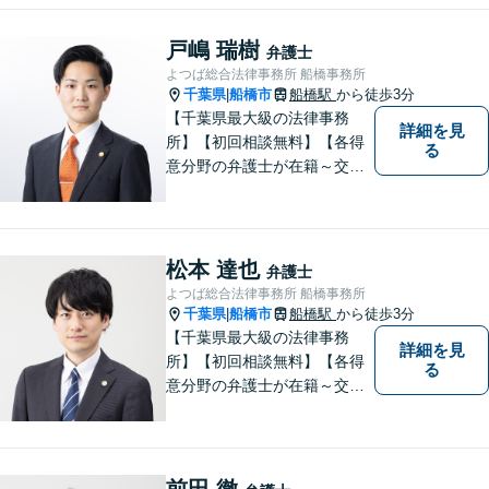
心誠意、ご納得いくまでお話
を聞き、具体的な解決案をご
戸嶋 瑞樹
弁護士
提案させていただきます。
よつば総合法律事務所 船橋事務所
千葉県
船橋市
船橋駅
から徒歩3分
|
【千葉県最大級の法律事務
詳細を見
所】【初回相談無料】【各得
る
意分野の弁護士が在籍～交通
事故、労働災害、債務整理、
相続、企業法務、不動産】
【明確な費用】
松本 達也
弁護士
よつば総合法律事務所 船橋事務所
千葉県
船橋市
船橋駅
から徒歩3分
|
【千葉県最大級の法律事務
詳細を見
所】【初回相談無料】【各得
る
意分野の弁護士が在籍～交通
事故、労働災害、債務整理、
相続、企業法務、不動産】
【明確な費用】
前田 徹