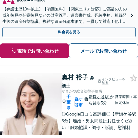
【弁護士歴10年以上】【初回無料】【関東エリア対応】ご高齢の方の
成年後見や任意後見などの財産管理、遺言書作成、死後事務、相続発
生後の遺産分割協議、複雑な遺留分請求まで、一貫して対応！他士業
との連携力を活かした最適解の追求【WEB面談対応】
料金表を見る
電話でお問い合わせ
メールでお問い合わせ
奧村 裕子
弁
インタビューを
見る
護士
かまがや総合法律事務所
千
新鎌ヶ谷駅
か
営業時間：本
鎌ケ
葉
|
日定休日
ら徒歩5分
谷市
県
◎Google口コミ高評価◎【新鎌ケ谷駅
5分】離婚・男女問題はお任せくださ
い！離婚協議・調停・訴訟、慰謝料、
養育費まで幅広く対応。明るい未来へ