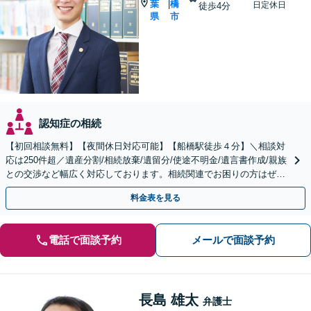
葉
橋
|
日定休日
徒歩4分
県
市
認知症の相続
【初回相談無料】【夜間休日対応可能】【船橋駅徒歩４分】＼相談対
応は250件超／遺産分割/相続放棄/遺留分/使途不明金/遺言書作成/親族
との交渉など幅広く対応しております。相続関連でお困りの方はぜひ
一度ご相談ください。
料金表を見る
電話で面談予約
メールで面談予約
長島 雄太
弁護士