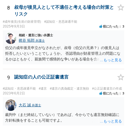
す。 また、遺産分割協議書を作成しても特にメリットがない妹の協力
が期待できるのかも不明です。 お母様の相続が開始するまで、ご質問
8
叔母が後見人として不適任と考える場合の対策と
主としては行動を起こす必要がないように思えますが、いかがでしょ
リスク
うか。
#成年後見(生前の財産管理)
#認知症・意思疎通不能
2025年9月3日
役にたった
3
相続・遺言に強い弁護士
梶谷 拓郎
弁護士
伯父の成年後見申立がなされたが、叔母（伯父の兄弟？）の後見人は
拒否したいということでしょうか。 否認理由が財産管理上の問題にな
るかはともかく、親族間で感情的な争いがある場合を含めて問題があ
ると考えられる場合には、専門職後見人（弁護士や司法書士）による
選任を希望する旨意見で記載すると良いと思われます。 もちろん専門
職後見人ですから、伯父さんの負担で毎月３万３０００円ないし５万
9
認知症の人の公正証書遺言
５０００円の後見人報酬がつきますが、叔母さんが信用できないとい
うことであれば、少ない負担であると思われます。
#認知症・意思疎通不能
#遺言
#遺言の真偽鑑定・遺言無効
#公正証書遺言の作成
2023年6月2日
役にたった
3
大石 誠
弁護士
裁判中（まだ終結していない）であれば、今からでも遺言無効確認に
方針転換をすることも可能ですよ。