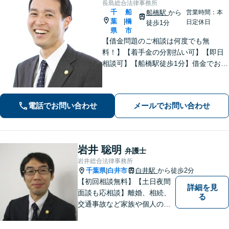
長島総合法律事務所
千
船
船橋駅
から
営業時間：本
葉
橋
|
日定休日
徒歩1分
県
市
【借金問題のご相談は何度でも無
料！】【着手金の分割払い可】【即日
相談可】【船橋駅徒歩1分】借金でお悩
みの方は、まずは一度お気軽にご相談
下さい。
電話でお問い合わせ
メールでお問い合わせ
岩井 聡明
弁護士
岩井総合法律事務所
千葉県
白井市
白井駅
から徒歩2分
|
【初回相談無料】【土日夜間
詳細を見
面談も応相談】離婚、相続、
る
交通事故など家族や個人のト
ラブルでお悩みの方は気軽に
ご相談ください。弁護士が誠