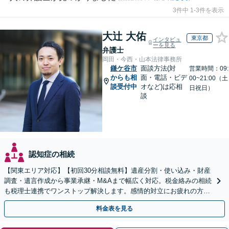
3件中 1-3件を表示
大辻 大佑
東京都
インタビュ
ーを見る
弁護士
岡田・今西・山本法律事務所
鎌ケ谷市
面談方法(対
営業時間：09:
からも相
面・電話・ビデ
00~21:00（土
談受付中
オなど)は応相
日祝日）
談
認知症の相続
【関東エリア対応】【初回30分相談無料】遺産分割・使い込み・財産
調査・遺言作成から事業承継・M&Aまで幅広く対応。税金絡みの相続
も税理士連携でワンストップ解決します。感情的対立にお疲れの方や
紛争予防をご検討の方も、お気軽にご相談ください。
料金表を見る