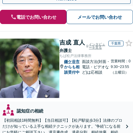
電話でお問い合わせ
メールでお問い合わせ
吉成 直人
千葉県
インタビュ
ーを見る
弁護士
ちば松戸法律事務所
営業時間：0
鎌ケ谷市
面談方法(対面・
からも相
電話・ビデオな
9:30~23:55
談受付中
ど)は応相談
（土曜日）
認知症の相続
【初回相談1時間無料】【当日相談可】【松戸駅徒歩3分】法律のプロ
だけが知っている上手な相続テクニックがあります。”争続”になる前
にお気軽にご相談下さい。遺言書作成、遺産分割、相続放棄、相続税