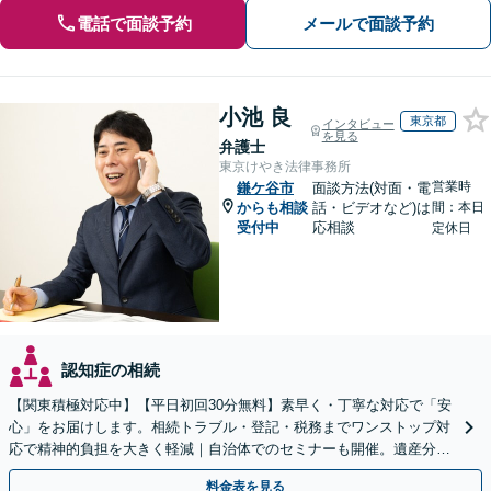
電話で面談予約
メールで面談予約
小池 良
東京都
インタビュー
を見る
弁護士
東京けやき法律事務所
営業時
鎌ケ谷市
面談方法(対面・電
からも相談
話・ビデオなど)は
間：本日
受付中
応相談
定休日
認知症の相続
【関東積極対応中】【平日初回30分無料】素早く・丁寧な対応で「安
心」をお届けします。相続トラブル・登記・税務までワンストップ対
応で精神的負担を大きく軽減｜自治体でのセミナーも開催。遺産分
割・放棄などまずはお気軽にご相談ください【通知税理士】
料金表を見る