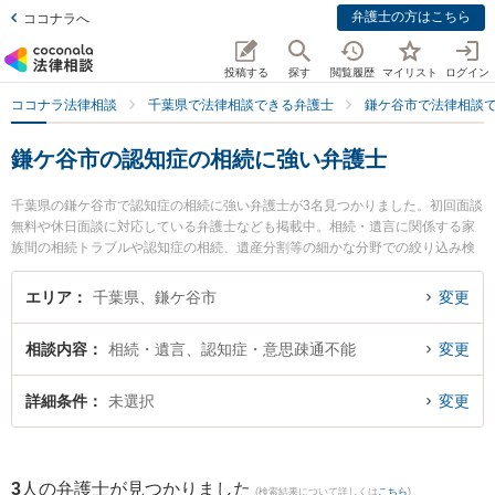
弁護士の方はこちら
ココナラへ
投稿する
探す
閲覧履歴
マイリスト
ログイン
ココナラ法律相談
千葉県で法律相談できる弁護士
鎌ケ谷市で法律相談
鎌ケ谷市の認知症の相続に強い弁護士
千葉県の鎌ケ谷市で認知症の相続に強い弁護士が3名見つかりました。初回面談
無料や休日面談に対応している弁護士なども掲載中。相続・遺言に関係する家
族間の相続トラブルや認知症の相続、遺産分割等の細かな分野での絞り込み検
索もでき便利です。特にかまがや総合法律事務所の奧村 裕子弁護士やかまがや
総合法律事務所の新川 雄斗弁護士、かまがや総合法律事務所の塚谷 祐貴弁護士
エリア
千葉県、鎌ケ谷市
変更
のプロフィール情報や弁護士費用、強みなどが注目されています。『鎌ケ谷市
で土日や夜間に発生した認知症の相続のトラブルを今すぐに弁護士に相談した
相談内容
相続・遺言、認知症・意思疎通不能
変更
い』『認知症の相続のトラブル解決の実績豊富な近くの弁護士を検索したい』
『初回相談無料で認知症の相続を法律相談できる鎌ケ谷市内の弁護士に相談予
約したい』などでお困りの相談者さんにおすすめです。
詳細条件
未選択
変更
3
人の弁護士が見つかりました
(検索結果について詳しくは
こちら
)