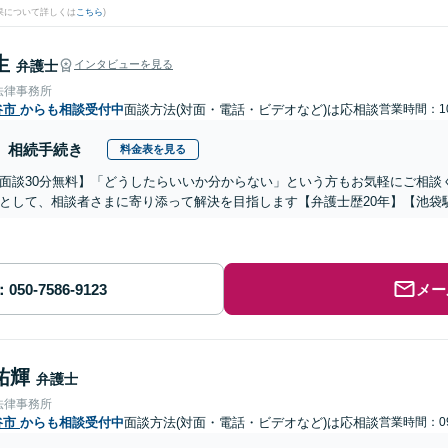
果について詳しくは
こちら
)
生
弁護士
インタビューを見る
法律事務所
谷市
からも相談受付中
面談方法(対面・電話・ビデオなど)は応相談
営業時間：10
相続手続き
料金表を見る
面談30分無料】「どうしたらいいか分からない」という方もお気軽にご相談
として、相談者さまに寄り添って解決を目指します【弁護士歴20年】【池袋
メー
祐輝
弁護士
法律事務所
谷市
からも相談受付中
面談方法(対面・電話・ビデオなど)は応相談
営業時間：09