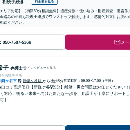
相続手続き
料金表を見る
エリア対応】【初回30分相談無料】遺産分割・使い込み・財産調査・遺言作
金絡みの相続も税理士連携でワンストップ解決します。感情的対立にお疲れ
相談ください。
メー
裕子
弁護士
インタビューを見る
総合法律事務所
県
鎌ケ谷市
新鎌ヶ谷駅
から徒歩5分
営業時間：09:00~17:00（平日）
|
gle口コミ高評価◎【新鎌ケ谷駅5分】離婚・男女問題はお任せください
く対応。明るい未来へ向けた新たな一歩を、弁護士が丁寧にサポートし
可】