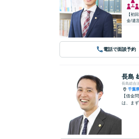
【初回
金/遺
電話で面談予約
長島 
長島総合
千葉
【借金問
は、まず