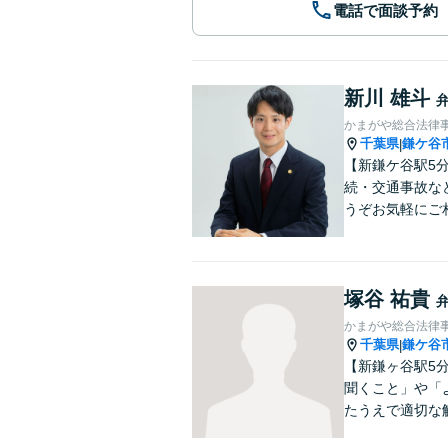
電話で面談予約
新川 雄斗
かまがや総合法律
千葉県
鎌ケ谷
|
【新鎌ケ谷駅5
続・交通事故な
うぞお気軽にご
塚谷 祐貴
かまがや総合法律
千葉県
鎌ケ谷
|
【新鎌ヶ谷駅5
聞くこと」や「
たうえで適切な