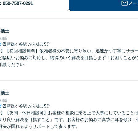
メー
弁護士
事務所
市
新鎌ヶ谷駅
から徒歩5分
分】【初回相談無料】依頼者様の不安に寄り添い、迅速かつ丁寧にサポ
ど幅広いお悩みに対応し、納得のいく解決を目指します！お困りごとが
相談ください。
弁護士
事務所
市
新鎌ヶ谷駅
から徒歩5分
分】【夜間・休日相談可】お客様の相談に乗る上で大事にしていること
より良い解決を目指すこと」です。お客様のお悩みに真摯に耳を傾け，
解決が図れるようサポートして参ります。