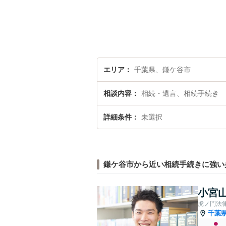
エリア
千葉県、鎌ケ谷市
相談内容
相続・遺言、相続手続き
詳細条件
未選択
鎌ケ谷市から近い相続手続きに強い
小宮山
虎ノ門法
千葉