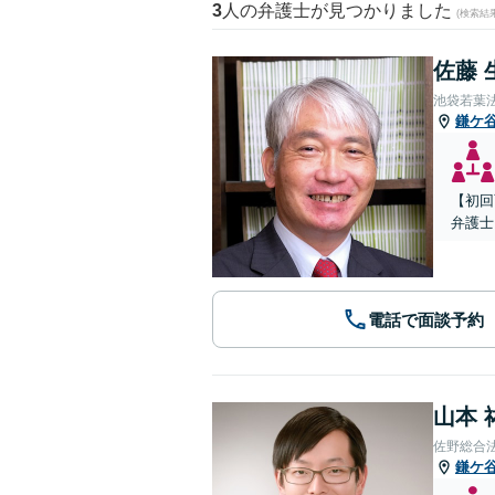
3
人の弁護士が見つかりました
(検索結
佐藤 
池袋若葉
鎌ケ
【初回
弁護士
電話で面談予約
山本 
佐野総合
鎌ケ