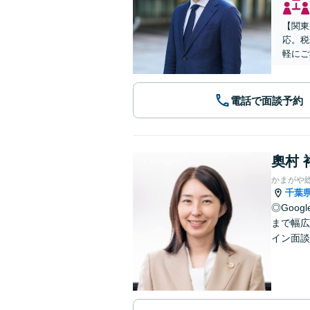
【関東
応。税
軽にご
電話で面談予約
奧村 
かまがや
千葉
◎Goo
まで幅広
イン面談