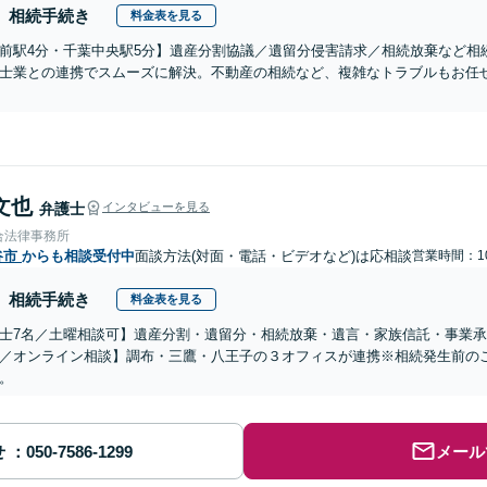
相続手続き
料金表を見る
前駅4分・千葉中央駅5分】遺産分割協議／遺留分侵害請求／相続放棄など相
士業との連携でスムーズに解決。不動産の相続など、複雑なトラブルもお任せ
文也
弁護士
インタビューを見る
合法律事務所
谷市
からも相談受付中
面談方法(対面・電話・ビデオなど)は応相談
営業時間：10
相続手続き
料金表を見る
士7名／土曜相談可】遺産分割・遺留分・相続放棄・遺言・家族信託・事業承
／オンライン相談】調布・三鷹・八王子の３オフィスが連携※相続発生前の
。
せ
メール