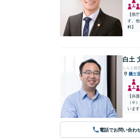
【県庁
す。他
料】
白土 
しらと総
鎌ケ
【弁護
（※）
います
電話でお問い合わ