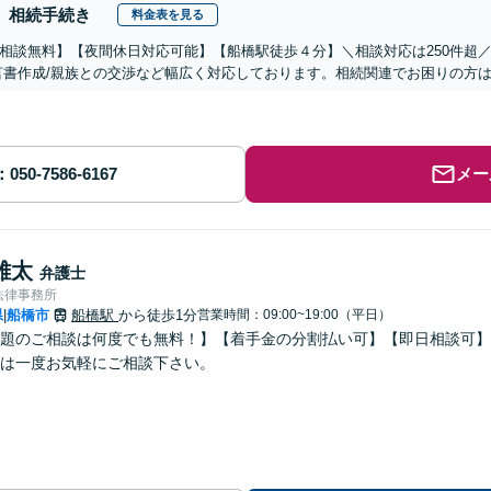
相続手続き
料金表を見る
相談無料】【夜間休日対応可能】【船橋駅徒歩４分】＼相談対応は250件超／
言書作成/親族との交渉など幅広く対応しております。相続関連でお困りの方
メー
雄太
弁護士
法律事務所
県
船橋市
船橋駅
から徒歩1分
営業時間：09:00~19:00（平日）
|
題のご相談は何度でも無料！】【着手金の分割払い可】【即日相談可】
は一度お気軽にご相談下さい。