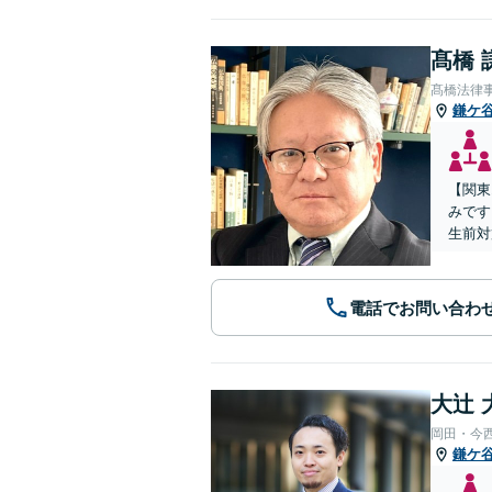
髙橋 
髙橋法律
鎌ケ
【関東
みです
生前対
電話でお問い合わ
大辻 
岡田・今
鎌ケ