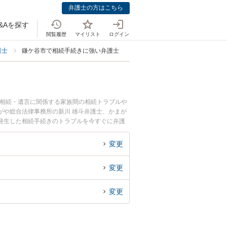
弁護士の方はこちら
&Aを探す
閲覧履歴
マイリスト
ログイン
護士
鎌ケ谷市で相続手続きに強い弁護士
。相続・遺言に関係する家族間の相続トラブルや
がや総合法律事務所の新川 雄斗弁護士、かまが
発生した相続手続きのトラブルを今すぐに弁護
できる鎌ケ谷市内の弁護士に相談予約したい』な
変更
変更
変更