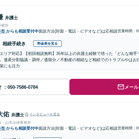
謙
弁護士
事務所
谷市
からも相談受付中
面談方法(対面・電話・ビデオなど)は応相談
営業時間：09
相続手続き
料金表を見る
エリア対応】【初回相談無料】35年以上の弁護士経験で培った「どんな相手
。遺産分割協議・調停／遺留分／不動産の相続など相続でのトラブルやはお
策にも注力
せ
メール
大佑
弁護士
インタビューを見る
西・山本法律事務所
谷市
からも相談受付中
面談方法(対面・電話・ビデオなど)は応相談
営業時間：09