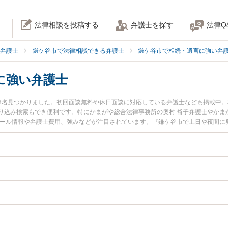
法律相談を投稿する
弁護士を探す
法律Q
弁護士
鎌ケ谷市で法律相談できる弁護士
鎌ケ谷市で相続・遺言に強い弁
に強い弁護士
3名見つかりました。初回面談無料や休日面談に対応している弁護士なども掲載中
り込み検索もでき便利です。特にかまがや総合法律事務所の奧村 裕子弁護士やかま
ィール情報や弁護士費用、強みなどが注目されています。『鎌ケ谷市で土日や夜間に
の実績豊富な近くの弁護士を検索したい』『初回相談無料で相続手続きを法律相談