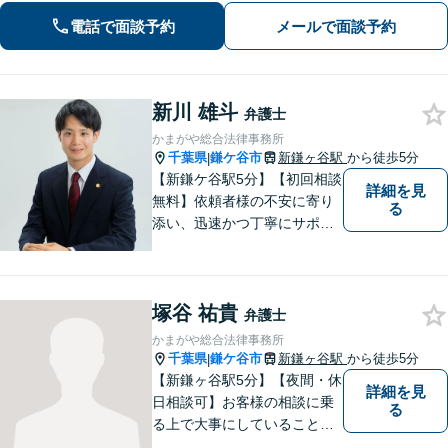
向けた新たな一歩を、弁護士が丁寧に
電話で面談予約
メールで面談予約
サポートします。お気軽にご相談くだ
さい【オンライン面談可】
新川 雄斗
弁護士
かまがや総合法律事務所
千葉県
鎌ケ谷市
新鎌ヶ谷駅
から徒歩5分
|
【新鎌ケ谷駅5分】【初回相談
詳細を見
無料】依頼者様の不安に寄り
る
添い、迅速かつ丁寧にサポー
ト。借金問題・相続・交通事
故など幅広いお悩みに対応
し、納得のいく解決を目指し
塚谷 祐貴
ます！お困りごとがございま
弁護士
したら、どうぞお気軽にご相
かまがや総合法律事務所
談ください。
千葉県
鎌ケ谷市
新鎌ヶ谷駅
から徒歩5分
|
【新鎌ヶ谷駅5分】【夜間・休
詳細を見
日相談可】お客様の相談に乗
る
る上で大事にしていることは
「お客様の話をよく聞くこ