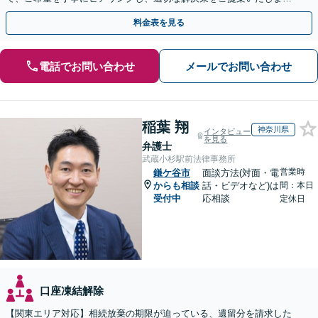
す。まずは無料相談でお悩みをお聞かせください。
料金表を見る
電話でお問い合わせ
メールでお問い合わせ
稲葉 翔
神奈川県
インタビュー
を見る
弁護士
武蔵小杉駅前法律事務所
営業時
鎌ケ谷市
面談方法(対面・電
からも相談
話・ビデオなど)は
間：本日
受付中
応相談
定休日
口座凍結解除
【関東エリア対応】相続放棄の期限が迫っている、遺留分を請求した