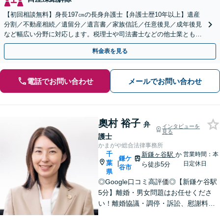
【初回相談無料】身長197㎝の長身弁護士【弁護士歴10年以上】遺産
分割／不動産相続／遺留分／遺言書／家族信託／任意後見／成年後見
など幅広い分野に対応します。税理士や司法書士などの他士業とも連
携【出張相談】【夜間・休日面談】【横浜駅7分】
料金表を見る
電話でお問い合わせ
メールでお問い合わせ
奧村 裕子
弁
インタビューを
見る
護士
かまがや総合法律事務所
千
新鎌ヶ谷駅
か
営業時間：本
鎌ケ
葉
|
日定休日
ら徒歩5分
谷市
県
◎Google口コミ高評価◎【新鎌ケ谷駅
5分】離婚・男女問題はお任せくださ
い！離婚協議・調停・訴訟、慰謝料、
養育費まで幅広く対応。明るい未来へ