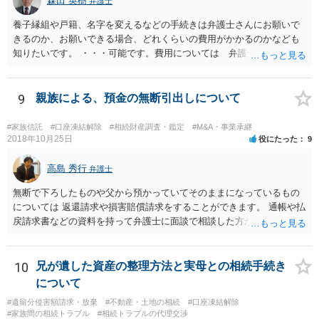
森田 英樹
弁護士
養子縁組や戸籍、名字を変えるなどの手続きは弁護士さんにお願いで
きるのか、お願いできる場合、どれくらいの費用がかかるのかなども
知りたいです。 ・・・可能です。費用については 弁護士と直接面談
の上 内容を確認し 協議の上個別に契約によって決まることになっ
ています。 やはり、成人した子のことまでごちゃごちゃ考えず、自分
の事だけ考えるべきなのでしょうか ・・・お子さんの事をまで含め良
9
親族による、預金の無断引出しについて
い解決案があればお悩みになるのは当然と言えば当然のことです。 彼
と親子関係を結びたいと思っているが、名字は変えたくない・・・養
#家族信託
#口座凍結解除
#相続財産調査・鑑定
#M&A・事業承継
子縁組の必要があり 氏も変更することになります。 しかし 彼は成人
2018年10月25日
役にたった
9
しているとは言え、自分の子と私の連れ子、全て平等にしたいと希
望。もちろん私もそうできればと思います。 ・・・婚姻前の契約 あ
高島 秀行
弁護士
るいは 遺言書などで その意思を実現する方法はあります。 弁護
無断で下ろしたものや父から預かっていてそのままになっているもの
士に相談してみてください。
については 返還請求や損害賠償請求をすることができます。 通帳や払
戻請求書などの資料を持って弁護士に面談で相談した方がよいと思い
ます。
10
兄が遺した資産の整理方法と実母との相続手続き
について
#遺留分侵害額請求・放棄
#不動産・土地の相続
#口座凍結解除
#家族間の相続トラブル
#相続トラブルの代理交渉