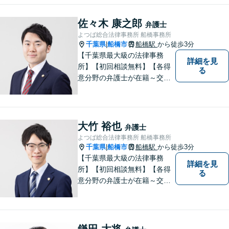
心誠意、ご納得いくまでお話
を聞き、具体的な解決案をご
佐々木 康之郎
弁護士
提案させていただきます。
よつば総合法律事務所 船橋事務所
千葉県
船橋市
船橋駅
から徒歩3分
|
【千葉県最大級の法律事務
詳細を見
所】【初回相談無料】【各得
る
意分野の弁護士が在籍～交通
事故、労働災害、債務整理、
相続、企業法務、不動産】
【明確な費用】
大竹 裕也
弁護士
よつば総合法律事務所 船橋事務所
千葉県
船橋市
船橋駅
から徒歩3分
|
【千葉県最大級の法律事務
詳細を見
所】【初回相談無料】【各得
る
意分野の弁護士が在籍～交通
事故、労働災害、債務整理、
相続、企業法務、不動産】
【明確な費用】
鎌田 大将