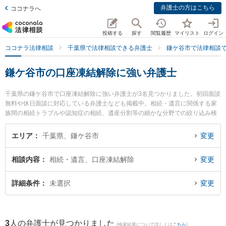
弁護士の方はこちら
ココナラへ
投稿する
探す
閲覧履歴
マイリスト
ログイン
ココナラ法律相談
千葉県で法律相談できる弁護士
鎌ケ谷市で法律相談
鎌ケ谷市の口座凍結解除に強い弁護士
千葉県の鎌ケ谷市で口座凍結解除に強い弁護士が3名見つかりました。初回面談
無料や休日面談に対応している弁護士なども掲載中。相続・遺言に関係する家
族間の相続トラブルや認知症の相続、遺産分割等の細かな分野での絞り込み検
索もでき便利です。特にかまがや総合法律事務所の奧村 裕子弁護士やかまがや
総合法律事務所の新川 雄斗弁護士、かまがや総合法律事務所の塚谷 祐貴弁護士
エリア
千葉県、鎌ケ谷市
変更
のプロフィール情報や弁護士費用、強みなどが注目されています。『鎌ケ谷市
で土日や夜間に発生した口座凍結解除のトラブルを今すぐに弁護士に相談した
相談内容
相続・遺言、口座凍結解除
変更
い』『口座凍結解除のトラブル解決の実績豊富な近くの弁護士を検索したい』
『初回相談無料で口座凍結解除を法律相談できる鎌ケ谷市内の弁護士に相談予
約したい』などでお困りの相談者さんにおすすめです。
詳細条件
未選択
変更
3
人の弁護士が見つかりました
(検索結果について詳しくは
こちら
)