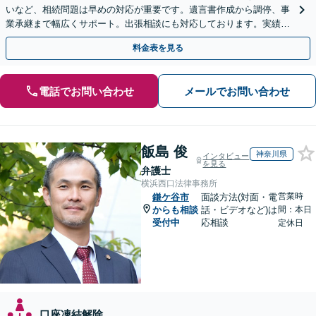
いなど、相続問題は早めの対応が重要です。遺言書作成から調停、事
業承継まで幅広くサポート。出張相談にも対応しております。実績豊
富な当事務所へ今すぐご連絡ください【初回相談無料】
料金表を見る
電話でお問い合わせ
メールでお問い合わせ
飯島 俊
神奈川県
インタビュー
を見る
弁護士
横浜西口法律事務所
営業時
鎌ケ谷市
面談方法(対面・電
からも相談
話・ビデオなど)は
間：本日
受付中
応相談
定休日
口座凍結解除