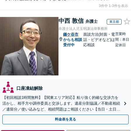
3件中 1-3件を表示
中西 敦信
弁護士
東京都
弁護士法人児玉明謙法律事務所
営業時
鎌ケ谷市
面談方法(対面・電
からも相談
話・ビデオなど)は
間：本日
受付中
応相談
定休日
口座凍結解除
【初回相談1時間無料】【関東エリア対応】粘り強く的確な交渉力を
活かし、相手方や調停委員と交渉します。遺産分割協議／不動産相続
／遺留分／使い込みなど、相続問題はご相談ください【当日・土日対
応可】トラブル前の段階でも相談可。メール24時間受付
料金表を見る