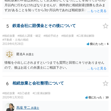
相続放棄の申述は原則としてお父様が亡くなったことを知ってから3か
月以内に行わなければなりませんが、例外的に相続財産(債務も含みま
す)があることを知ってから3か月以内であれば相続放棄の申述が認め
られる可能性もありますので、通知が届いたのが3か月以内の話なので
したら、早急に家裁に行って相続放棄の申述をしたい旨告げて必要な
書類を提出されることをおすすめいたします。 なお、お父様の債務が
5
鉄道会社に賠償金とその後について
他にもあるかもしれないというリスクを考えますと、相続放棄の申述
にあたっては、法テラスの無料相談等を利用して弁護士に相談するこ
#相続放棄
#相続人調査・確定
#相続手続き
#相続放棄
#口座凍結解除
とも十分考えられるかと存じます。また、ご記載いただいた事実関係
#不動産・土地の相続
2019年6月28日
役にたった
6
を拝見するかぎり、再婚相手のかたは既に相続放棄をされている可能
性があるかもしれません。
匿名A
弁護士
情報を小出しにされますといつまでも質問と回答にキリがありません
ので、後はお近くの弁護士にご相談下さい。
6
相続放棄と会社整理について
#相続放棄
#自己破産
#口座凍結解除
2020年1月30日
役にたった
10
馬場 亨二
弁護士