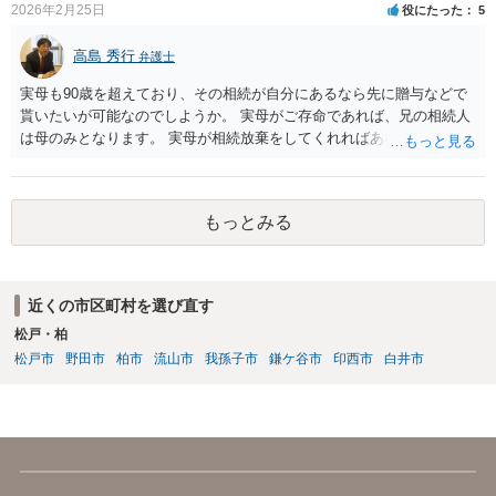
2026年2月25日
役にたった
5
高島 秀行
弁護士
実母も90歳を超えており、その相続が自分にあるなら先に贈与などで
貰いたいが可能なのでしようか。 実母がご存命であれば、兄の相続人
は母のみとなります。 実母が相続放棄をしてくれればあなた方兄弟及
び実母の子が相続人となります。 実母に連絡を取って話してみるほか
ないと思います。
もっとみる
近くの市区町村を選び直す
松戸・柏
松戸市
野田市
柏市
流山市
我孫子市
鎌ケ谷市
印西市
白井市