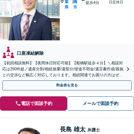
葉
橋
|
日定休日
徒歩4分
県
市
口座凍結解除
【初回相談無料】【夜間休日対応可能】【船橋駅徒歩４分】＼相談対
応は250件超／遺産分割/相続放棄/遺留分/使途不明金/遺言書作成/親族
との交渉など幅広く対応しております。相続関連でお困りの方はぜひ
一度ご相談ください。
料金表を見る
電話で面談予約
メールで面談予約
長島 雄太
弁護士