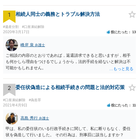
1
相続人同士の義務とトラブル解決方法
#遺産分割
#口座凍結解除
2020年3月17日
役にたった
13
峰岸 泉
弁護士
ご相談の内容のとおりであれば，返還請求できると思いますが，相手
も何かしら理由をつけるでしょうから，法的手続を経ないと解決は不
可能かもしれません。
2
委任状偽造による相続手続きの問題と法的対応策
#口座凍結解除
#偽造罪
2021年4月9日
役にたった
11
高島 秀行
弁護士
甲は、私の委任状のいる行政手続きに関して、私に断りもなく、委任
状を偽造して行いました。 その行為は、刑事罰に該当しますか？