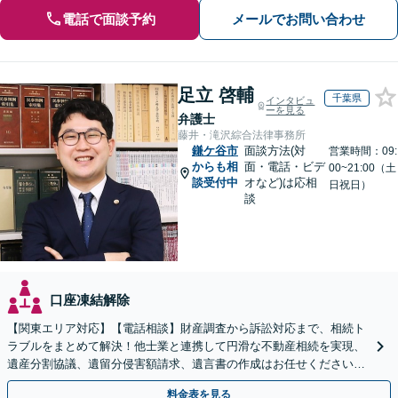
電話で面談予約
メールでお問い合わせ
足立 啓輔
千葉県
インタビュ
ーを見る
弁護士
藤井・滝沢綜合法律事務所
鎌ケ谷市
面談方法(対
営業時間：09:
からも相
面・電話・ビデ
00~21:00（土
談受付中
オなど)は応相
日祝日）
談
口座凍結解除
【関東エリア対応】【電話相談】財産調査から訴訟対応まで、相続ト
ラブルをまとめて解決！他士業と連携して円滑な不動産相続を実現、
遺産分割協議、遺留分侵害額請求、遺言書の作成はお任せください。
明確な料金体系【オンライン面談可能】
料金表を見る