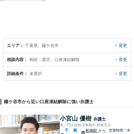
と」や「より良い解決を目指
すこと」です。お客様のお悩
みに真摯に耳を傾け，個々の
事情を吟味したうえで適切な
解決が図れるようサポートし
て参ります。
エリア
千葉県、鎌ケ谷市
変更
相談内容
相続・遺言、口座凍結解除
変更
詳細条件
未選択
変更
鎌ケ谷市から近い口座凍結解除に強い弁護士
小宮山 優樹
弁護士
虎ノ門法律経済事務所 船橋支店
千
船
船橋駅
から
営業時間：本