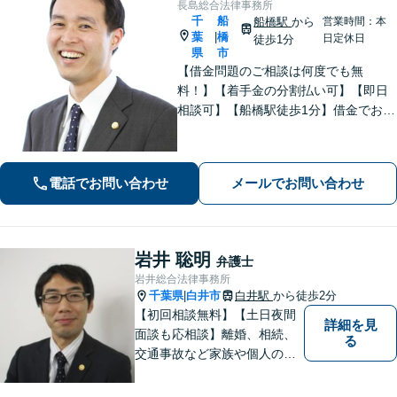
長島総合法律事務所
千
船
船橋駅
から
営業時間：本
葉
橋
|
日定休日
徒歩1分
県
市
【借金問題のご相談は何度でも無
料！】【着手金の分割払い可】【即日
相談可】【船橋駅徒歩1分】借金でお悩
みの方は、まずは一度お気軽にご相談
下さい。
電話でお問い合わせ
メールでお問い合わせ
岩井 聡明
弁護士
岩井総合法律事務所
千葉県
白井市
白井駅
から徒歩2分
|
【初回相談無料】【土日夜間
詳細を見
面談も応相談】離婚、相続、
る
交通事故など家族や個人のト
ラブルでお悩みの方は気軽に
ご相談ください。弁護士が誠