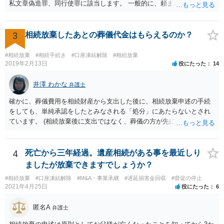
私文章偽造罪、同行使罪に該当します。 一般的に、頼まれた（委任さ
れた）人は、行政に提出する委任状の署名を偽造できるのでしょう
か？ 委任状を偽造して使用することはまでは依頼の範囲ではない
ので できないと思います。
3
相続放棄したあとの葬儀代金はもらえるのか？
#相続放棄
#相続手続き
#口座凍結解除
#相続放棄
2019年2月13日
役にたった
14
井澤 わかな
弁護士
確かに、葬儀費用を相続財産から支出した後に、相続放棄申述の手続
をしても、単純承認をしたとみなされる「処分」にあたらないとされ
ています。 (相続放棄後に支出ではなく、葬儀の方が先に来るのが通常
だと思いますので、葬儀→葬儀費用を相続財産から支出→相続放棄申
述の手続ということだと思いますが) ただ、葬儀費用ならいくらでもよ
いということではなく、身分相応の、社会的儀式として当然認められ
4
死亡から三年経過。遺産相続がある事を最近しり
る程度の金額に留まると考えた方がよいです。 もし、相続人の皆さん
ましたが放棄できますでしょうか？
に葬儀費用を支出する経済力がなく、質素な葬儀を行った費用であれ
#相続放棄
#口座凍結解除
#M&A・事業承継
#遅延損害金回収
#督促の停止
ば相続財産から支出しても単純承認と認められない可能性が高いの
2021年4月25日
役にたった
6
で、相続放棄申述が受理される可能性も高いと思います。
匿名A
弁護士