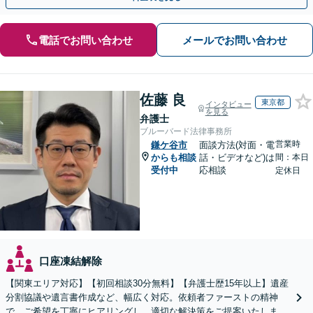
電話でお問い合わせ
メールでお問い合わせ
佐藤 良
東京都
インタビュー
を見る
弁護士
ブルーバード法律事務所
営業時
鎌ケ谷市
面談方法(対面・電
からも相談
話・ビデオなど)は
間：本日
受付中
応相談
定休日
口座凍結解除
【関東エリア対応】【初回相談30分無料】【弁護士歴15年以上】遺産
分割協議や遺言書作成など、幅広く対応。依頼者ファーストの精神
で、ご希望を丁寧にヒアリングし、適切な解決策をご提案いたしま