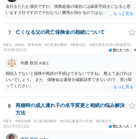
会社をたたむ場合ですが、債務超過の場合には破産手続きになると思
います３社ですのでそれなりに費用が掛かるのではないでしょうか。
7
亡くなる父の死亡保険金の相続について
#遺言
#M&A・事業承継
#口座凍結解除
#家族信託
#成年後見(生前の財産管理)
2019年9月2日
役にたった
4
内藤 政信
弁護士
相続人でないと保険や相続の手続はできないですね。 教えてあげれば
いいでしょう。 また、保険金は遺留分減殺請求できないので、受け取
ってください。
8
再婚時の成人連れ子の名字変更と相続の悩み解決
方法
#遺言
#相続放棄
#口座凍結解除
#自筆証書遺言の作成
#財産分与
2021年2月21日
役にたった
7