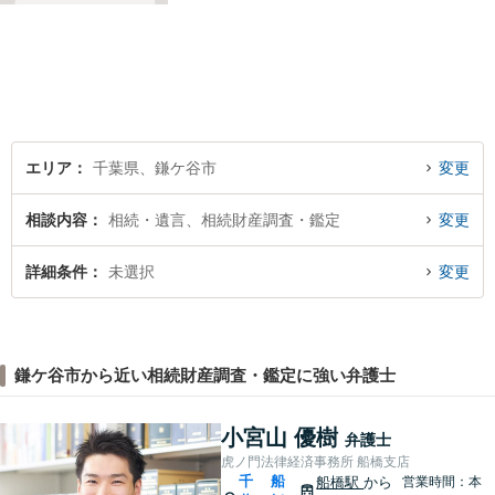
と」や「より良い解決を目指
すこと」です。お客様のお悩
みに真摯に耳を傾け，個々の
事情を吟味したうえで適切な
解決が図れるようサポートし
て参ります。
エリア
千葉県、鎌ケ谷市
変更
相談内容
相続・遺言、相続財産調査・鑑定
変更
詳細条件
未選択
変更
鎌ケ谷市から近い相続財産調査・鑑定に強い弁護士
小宮山 優樹
弁護士
虎ノ門法律経済事務所 船橋支店
千
船
船橋駅
から
営業時間：本