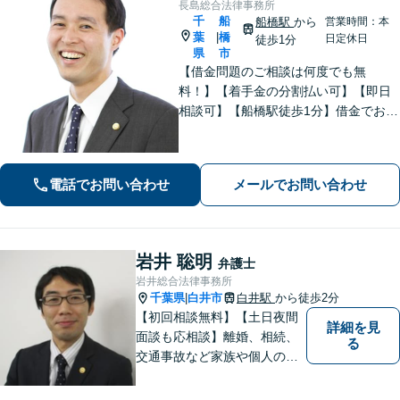
長島総合法律事務所
千
船
船橋駅
から
営業時間：本
葉
橋
|
日定休日
徒歩1分
県
市
【借金問題のご相談は何度でも無
料！】【着手金の分割払い可】【即日
相談可】【船橋駅徒歩1分】借金でお悩
みの方は、まずは一度お気軽にご相談
下さい。
電話でお問い合わせ
メールでお問い合わせ
岩井 聡明
弁護士
岩井総合法律事務所
千葉県
白井市
白井駅
から徒歩2分
|
【初回相談無料】【土日夜間
詳細を見
面談も応相談】離婚、相続、
る
交通事故など家族や個人のト
ラブルでお悩みの方は気軽に
ご相談ください。弁護士が誠