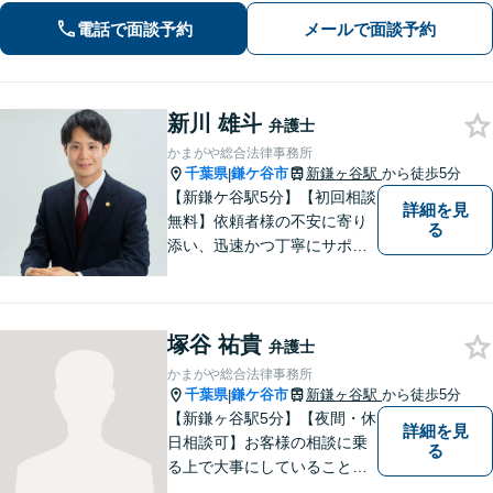
向けた新たな一歩を、弁護士が丁寧に
電話で面談予約
メールで面談予約
サポートします。お気軽にご相談くだ
さい【オンライン面談可】
新川 雄斗
弁護士
かまがや総合法律事務所
千葉県
鎌ケ谷市
新鎌ヶ谷駅
から徒歩5分
|
【新鎌ケ谷駅5分】【初回相談
詳細を見
無料】依頼者様の不安に寄り
る
添い、迅速かつ丁寧にサポー
ト。借金問題・相続・交通事
故など幅広いお悩みに対応
し、納得のいく解決を目指し
塚谷 祐貴
ます！お困りごとがございま
弁護士
したら、どうぞお気軽にご相
かまがや総合法律事務所
談ください。
千葉県
鎌ケ谷市
新鎌ヶ谷駅
から徒歩5分
|
【新鎌ヶ谷駅5分】【夜間・休
詳細を見
日相談可】お客様の相談に乗
る
る上で大事にしていることは
「お客様の話をよく聞くこ