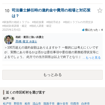
人であり、相続人本人であることなどを証明すれば、口座の有無や残
高は教えてくれると思います。 自分ではよくわからないということ
であれば、弁護士に相談し依頼されたら良いと思います。
10
司法書士解任時の違約金や費用の相場と対応策
は？
#家族間の相続トラブル
#相続放棄
#相続手続き
#相続トラブルの代理交渉
#相続財産調査・鑑定
#相続人調査・確定
2025年2月4日
役にたった
4
相続・遺言に強い弁護士
髙橋 俊太
弁護士
＞100万超えの違約金額はありえますか？ 一般的には考えにくいです
が、実際にあり得るかは否かは委任事項や委任後の業務処理状況等に
よるでしょう。 此方での当方回答は以上で終了となりますが、参考に
なりましたら幸いです。
もっとみる
近くの市区町村を選び直す
松戸・柏
松戸市
野田市
柏市
流山市
我孫子市
鎌ケ谷市
印西市
白井市