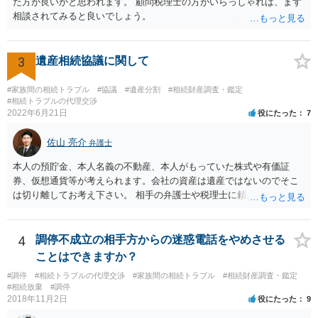
た方が良いかと思われます。 顧問税理士の方がいらっしゃれば、まず
うと感じるところは、どのように違うのか、など書くとよいです。 そ
相談されてみると良いでしょう。
の他、お姉さんの申立書には書かれていないけど、どのように遺産を
分けるかを決めるについてあかささんが重要だと考える事情があれば
(例えば、○○のときにお姉さんは亡くなった方からお金を援助してもら
3
遺産相続協議に関して
った等)、それも書くとよいです。 書かない方が良いと思うことは、遺
産分割に関係ない(と思われる)いきさつを沢山盛り込むことだと考えま
#家族間の相続トラブル
#協議
#遺産分割
#相続財産調査・鑑定
す(あくまで遺産分割に関係することに留める方が、裁判所や調停委員
#相続トラブルの代理交渉
の方に事情を理解してもらいやすいと思います)。
2022年6月21日
役にたった
7
佐山 亮介
弁護士
本人の預貯金、本人名義の不動産、本人がもっていた株式や有価証
券、仮想通貨等が考えられます。会社の資産は遺産ではないのでそこ
は切り離してお考え下さい。 相手の弁護士や税理士に頼んでも守秘義
務を理由に断られる可能性が高いです。 資料は調停を起こしてから任
意に開示を求め、応じなければ「調査嘱託」という手続きを使って銀
行等に照会をかけることになるでしょう。 不動産は、相続登記が済ん
4
調停不成立の相手方からの迷惑電話をやめさせる
でいなければ市役所ないし区役所に、お子様と義父様のつながりがわ
ことはできますか？
かる戸籍一式を揃えてもちこみ、「名寄せ」という手続きをすると、
#調停
#相続トラブルの代理交渉
#家族間の相続トラブル
#相続財産調査・鑑定
分かると思います。遺産分割協議書の偽造等により既に相続登記され
#相続放棄
#調停
てしまっている場合は、住所などに当たりをつけて登記名義を調べて
2018年11月2日
役にたった
9
探すことになるでしょう。 代理人弁護士を立てられるのはおすすめで