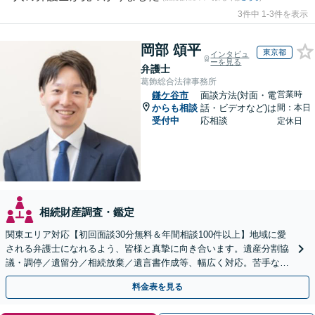
3件中 1-3件を表示
岡部 頌平
東京都
インタビュ
ーを見る
弁護士
葛飾総合法律事務所
営業時
鎌ケ谷市
面談方法(対面・電
からも相談
話・ビデオなど)は
間：本日
受付中
応相談
定休日
相続財産調査・鑑定
関東エリア対応【初回面談30分無料＆年間相談100件以上】地域に愛
される弁護士になれるよう、皆様と真摯に向き合います。遺産分割協
議・調停／遺留分／相続放棄／遺言書作成等、幅広く対応。苦手な親
族との交渉や書面作成等も◎【分かりやすい費用体系】
料金表を見る