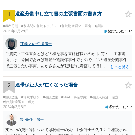
1
遺産分割申し立て書の主張書面の書き方
#遺産分割
#家族間の相続トラブル
#相続財産調査・鑑定
#調停
2019年1月29日
役にたった
17
井澤 わかな
弁護士
ご質問：主張書面とはどの様な事を書けば良いのか 回答： 「主張書
面」は、今回であれば遺産分割調停事件ですので、この遺産分割事件
で主張したい事実、あかささんが裁判所に考慮してほしいと思う、亡
くなった方・あかささん・お姉さん間の事情などを記入することにな
ります。 もし、主張したい事実や考慮してほしい事情に関連して
資料を持っているようであれば、主張書面とは別で提出できます。も
2
連帯保証人が亡くなった場合
し、お姉さんに見られたくないような資料がある場合、「非開示の希
望に関する申出書」と共に提出することも考えられます。 ご質問：書
#相続放棄
#相続手続き
#相続放棄
#M&A・事業承継
#相続人調査・確定
いた方が良い事と書かない方が良い事 回答： お姉さんが申立書の「申
#相続財産調査・鑑定
2024年3月6日
役にたった
7
立ての趣旨」のところに書いている遺産の分け方に対して意見があれ
ば、まずそれを書くとよいです。 次に「申立ての理由」のところに、
泉 亮介
なぜ調停を申し立てたのか(例えば、あかささんと話合いが出来ない／
弁護士
決裂した、など)や亡くなった方・あかささん・お姉さん間の事情やい
支払いの費目等については税理士の先生や会計士の先生にご相談され
きさつなどが書かれていると思うので、あかささんから見てそれは違