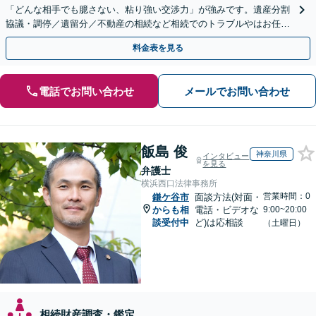
「どんな相手でも臆さない、粘り強い交渉力」が強みです。遺産分割
協議・調停／遺留分／不動産の相続など相続でのトラブルやはお任せ
ください。遺言書や生前贈与など生前対策にも注力
料金表を見る
電話でお問い合わせ
メールでお問い合わせ
飯島 俊
神奈川県
インタビュー
を見る
弁護士
横浜西口法律事務所
営業時間：0
鎌ケ谷市
面談方法(対面・
からも相
電話・ビデオな
9:00~20:00
談受付中
ど)は応相談
（土曜日）
相続財産調査・鑑定