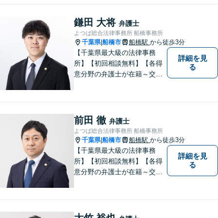
心誠意、ご納得いくまでお話
を聞き、具体的な解決案をご
鎌田 大将
弁護士
提案させていただきます。
よつば総合法律事務所 船橋事務所
千葉県
船橋市
船橋駅
から徒歩3分
|
【千葉県最大級の法律事務
詳細を見
所】【初回相談無料】【各得
る
意分野の弁護士が在籍～交通
事故、労働災害、債務整理、
相続、企業法務、不動産】
【明確な費用】
前田 徹
弁護士
よつば総合法律事務所 船橋事務所
千葉県
船橋市
船橋駅
から徒歩3分
|
【千葉県最大級の法律事務
詳細を見
所】【初回相談無料】【各得
る
意分野の弁護士が在籍～交通
事故、労働災害、債務整理、
相続、企業法務、不動産】
【明確な費用】
大竹 裕也