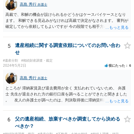
すが、現代では、各々が自由に価格設定をしていますので、特に相場
高島 秀行
弁護士
はお示しできません。ただし、かつて日本弁護士連合会が設けていた
報酬基準を踏まえて価格設定している弁護士は一定数いると思います
高裁で、和解の機会が設けられるかどうかはケースバイケースとなり
ので、それが一応の目安となるでしょう。
ます。 和解できる見込みがなければ高裁で決定がなされます。 審判が
確定してから依頼してもよいですが 今の段階でも相手方の連絡が迷惑
であれば 弁護士に依頼してもよいと思います。
5
遺産相続に関する調査依頼についてのお問い合わ
せ
#遺産分割
#相続財産調査・鑑定
2024年5月2日
役にたった
6
高島 秀行
弁護士
ところが 滞納家賃及び退去費用が全く 支払われていないため、 弁護
士 先生が退去された方の銀行口座を調べることができたと聞きました
。 友人の弁護士が調べたのは、判決取得後に滞納賃料回収のため
に、預金の有無及び残高の開示を求めたもので 判決を取るために、
預金の入出金履歴を調べたわけではありません。 残念ながら、事案
や目的も異なりますし、開示の内容も異なります。
6
父の遺産相続、放棄すべきか調査してから決める
べきか？
#相続財産調査・鑑定
#遺産分割
#不動産・土地の相続
#相続人調査・確定