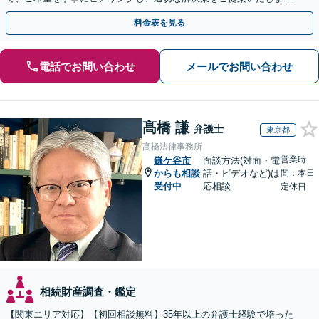
す。まずは無料相談でお悩みをお聞かせください。
料金表を見る
電話でお問い合わせ
メールでお問い合わせ
髙橋 謙
弁護士
東京都
髙橋法律事務所
営業時
鎌ケ谷市
面談方法(対面・電
からも相談
話・ビデオなど)は
間：本日
受付中
応相談
定休日
相続財産調査・鑑定
【関東エリア対応】【初回相談無料】35年以上の弁護士経験で培った