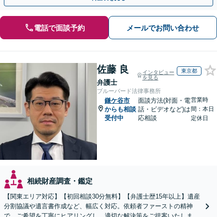
電話で面談予約
メールでお問い合わせ
佐藤 良
東京都
インタビュー
を見る
弁護士
ブルーバード法律事務所
営業時
鎌ケ谷市
面談方法(対面・電
からも相談
話・ビデオなど)は
間：本日
受付中
応相談
定休日
相続財産調査・鑑定
【関東エリア対応】【初回相談30分無料】【弁護士歴15年以上】遺産
分割協議や遺言書作成など、幅広く対応。依頼者ファーストの精神
で、ご希望を丁寧にヒアリングし、適切な解決策をご提案いたしま