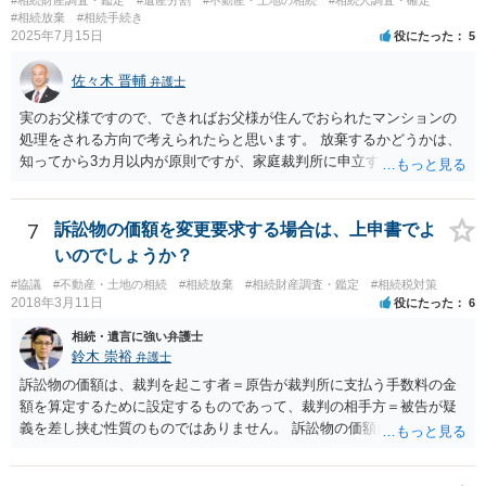
#相続放棄
#相続手続き
2025年7月15日
役にたった
5
佐々木 晋輔
弁護士
実のお父様ですので、できればお父様が住んでおられたマンションの
処理をされる方向で考えられたらと思います。 放棄するかどうかは、
知ってから3カ月以内が原則ですが、家庭裁判所に申立すれば3カ月の
期間を伸長することができます。 その間に、財産の状況を調査して、
放棄するかどうか決めることができます。 銀行やサラ金が数年も放置
することはありませんので、数年後に借金が発見される可能性はほぼ
7
訴訟物の価額を変更要求する場合は、上申書でよ
ありません。 なお、私が扱った相続放棄を検討していた案件で、期間
いのでしょうか？
伸長して調査したところ、サラ金に対する過払金など相当な財産が見
#協議
#不動産・土地の相続
#相続放棄
#相続財産調査・鑑定
#相続税対策
つかったため相続したという事例がありました。
2018年3月11日
役にたった
6
相続・遺言に強い弁護士
鈴木 崇裕
弁護士
訴訟物の価額は、裁判を起こす者＝原告が裁判所に支払う手数料の金
額を算定するために設定するものであって、裁判の相手方＝被告が疑
義を差し挟む性質のものではありません。 訴訟物の価額自体が裁判の
目的（審理の対象）となることもありませんので、上申書や証拠を出
したとしても、変更されることはありません。