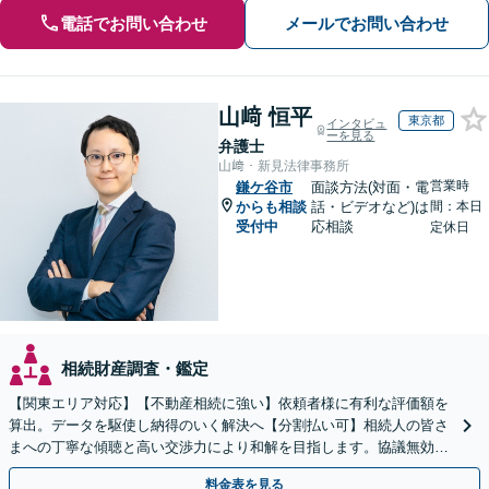
電話でお問い合わせ
メールでお問い合わせ
山﨑 恒平
東京都
インタビュ
ーを見る
弁護士
山﨑・新見法律事務所
営業時
鎌ケ谷市
面談方法(対面・電
からも相談
話・ビデオなど)は
間：本日
受付中
応相談
定休日
相続財産調査・鑑定
【関東エリア対応】【不動産相続に強い】依頼者様に有利な評価額を
算出。データを駆使し納得のいく解決へ【分割払い可】相続人の皆さ
まへの丁寧な傾聴と高い交渉力により和解を目指します。協議無効確
認／遺言無効確認など、複雑な訴訟も実績豊富【夜間対応】
料金表を見る