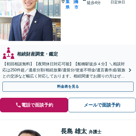
葉
橋
|
日定休日
徒歩4分
県
市
相続財産調査・鑑定
【初回相談無料】【夜間休日対応可能】【船橋駅徒歩４分】＼相談対
応は250件超／遺産分割/相続放棄/遺留分/使途不明金/遺言書作成/親族
との交渉など幅広く対応しております。相続関連でお困りの方はぜひ
一度ご相談ください。
料金表を見る
電話で面談予約
メールで面談予約
長島 雄太
弁護士