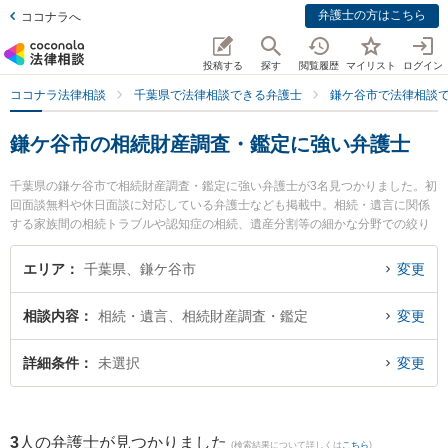
弁護士の方はこちら
ココナラへ
投稿する
探す
閲覧履歴
マイリスト
ログイン
ココナラ法律相談
千葉県で法律相談できる弁護士
鎌ケ谷市で法律相談
鎌ケ谷市の相続財産調査・鑑定に強い弁護士
千葉県の鎌ケ谷市で相続財産調査・鑑定に強い弁護士が3名見つかりました。初
回面談無料や休日面談に対応している弁護士なども掲載中。相続・遺言に関係
する家族間の相続トラブルや認知症の相続、遺産分割等の細かな分野での絞り
込み検索もでき便利です。特にかまがや総合法律事務所の奧村 裕子弁護士やか
まがや総合法律事務所の新川 雄斗弁護士、かまがや総合法律事務所の塚谷 祐貴
エリア
千葉県、鎌ケ谷市
変更
弁護士のプロフィール情報や弁護士費用、強みなどが注目されています。『鎌
ケ谷市で土日や夜間に発生した相続財産調査・鑑定のトラブルを今すぐに弁護
相談内容
相続・遺言、相続財産調査・鑑定
変更
士に相談したい』『相続財産調査・鑑定のトラブル解決の実績豊富な近くの弁
護士を検索したい』『初回相談無料で相続財産調査・鑑定を法律相談できる鎌
ケ谷市内の弁護士に相談予約したい』などでお困りの相談者さんにおすすめで
詳細条件
未選択
変更
す。
3
人の弁護士が見つかりました
(検索結果について詳しくは
こちら
)