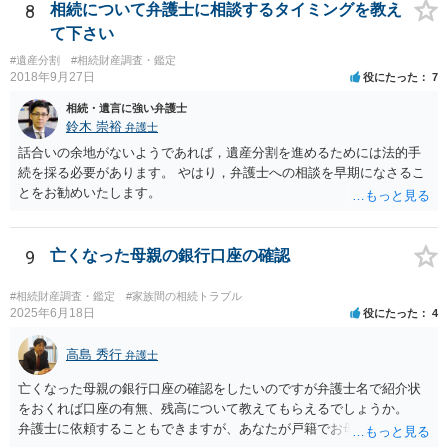
8
相続について弁護士に相談するタイミングを教え
て下さい
#遺産分割
#相続財産調査・鑑定
2018年9月27日
役にたった
7
相続・遺言に強い弁護士
鈴木 崇裕
弁護士
話合いの余地がないようであれば，遺産分割を進めるためには法的手
続を採る必要があります。 やはり，弁護士への相談を早期になさるこ
とをお勧めいたします。
9
亡くなった母親の銀行口座の確認
#相続財産調査・鑑定
#家族間の相続トラブル
2025年6月18日
役にたった
4
高島 秀行
弁護士
亡くなった母親の銀行口座の確認をしたいのですが弁護士名で紹介状
をおくれば口座の有無、残高について教えてもらえるでしょうか。
弁護士に依頼することもできますが、あなたが戸籍でお母さんの相続