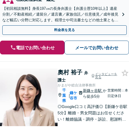
【初回相談無料】身長197㎝の長身弁護士【弁護士歴10年以上】遺産
分割／不動産相続／遺留分／遺言書／家族信託／任意後見／成年後見
など幅広い分野に対応します。税理士や司法書士などの他士業とも連
携【出張相談】【夜間・休日面談】【横浜駅7分】
料金表を見る
電話でお問い合わせ
メールでお問い合わせ
奧村 裕子
弁
インタビューを
見る
護士
かまがや総合法律事務所
千
新鎌ヶ谷駅
か
営業時間：本
鎌ケ
葉
|
日定休日
ら徒歩5分
谷市
県
◎Google口コミ高評価◎【新鎌ケ谷駅
5分】離婚・男女問題はお任せくださ
い！離婚協議・調停・訴訟、慰謝料、
養育費まで幅広く対応。明るい未来へ