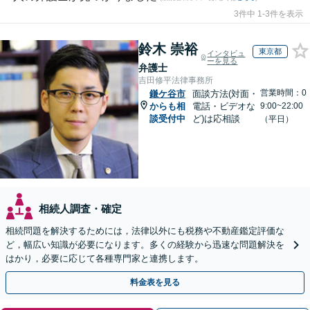
3件中 1-3件を表示
鈴木 崇裕
東京都
インタビュ
ーを見る
弁護士
吉田修平法律事務所
営業時間：0
鎌ケ谷市
面談方法(対面・
からも相
電話・ビデオな
9:00~22:00
談受付中
ど)は応相談
（平日）
相続人調査・確定
相続問題を解決するためには，法律以外にも税務や不動産鑑定評価な
ど，幅広い知識が必要になります。多くの経験から迅速な問題解決を
はかり，必要に応じて各種専門家と連携します。
料金表を見る