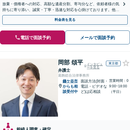
放棄・債権者への対応、高額な遺産分割、寄与分など、依頼者様の気
持ちに寄り添い、誠実・丁寧・迅速な対応を心掛けております。他士
業とも連携し円滑な相続を目指します【夜間相談可】
料金表を見る
電話で面談予約
メールで面談予約
岡部 頌平
東京都
インタビュ
ーを見る
弁護士
葛飾総合法律事務所
営業時間：0
鎌ケ谷市
面談方法(対面・
からも相
電話・ビデオな
9:00~18:00
談受付中
ど)は応相談
（平日）
相続人調査・確定