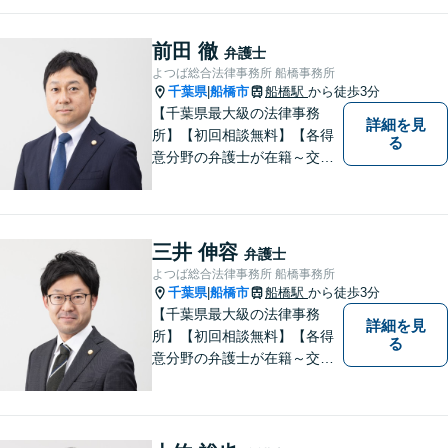
心誠意、ご納得いくまでお話
を聞き、具体的な解決案をご
前田 徹
弁護士
提案させていただきます。
よつば総合法律事務所 船橋事務所
千葉県
船橋市
船橋駅
から徒歩3分
|
【千葉県最大級の法律事務
詳細を見
所】【初回相談無料】【各得
る
意分野の弁護士が在籍～交通
事故、労働災害、債務整理、
相続、企業法務、不動産】
【明確な費用】
三井 伸容
弁護士
よつば総合法律事務所 船橋事務所
千葉県
船橋市
船橋駅
から徒歩3分
|
【千葉県最大級の法律事務
詳細を見
所】【初回相談無料】【各得
る
意分野の弁護士が在籍～交通
事故、労働災害、債務整理、
相続、企業法務、不動産】
【明確な費用】