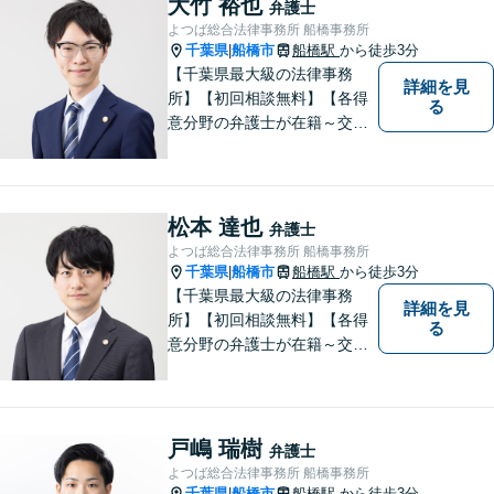
大竹 裕也
弁護士
よつば総合法律事務所 船橋事務所
千葉県
船橋市
船橋駅
から徒歩3分
|
【千葉県最大級の法律事務
詳細を見
所】【初回相談無料】【各得
る
意分野の弁護士が在籍～交通
事故、労働災害、債務整理、
相続、企業法務、不動産】
【明確な費用】
松本 達也
弁護士
よつば総合法律事務所 船橋事務所
千葉県
船橋市
船橋駅
から徒歩3分
|
【千葉県最大級の法律事務
詳細を見
所】【初回相談無料】【各得
る
意分野の弁護士が在籍～交通
事故、労働災害、債務整理、
相続、企業法務、不動産】
【明確な費用】
戸嶋 瑞樹
弁護士
よつば総合法律事務所 船橋事務所
千葉県
船橋市
船橋駅
から徒歩3分
|