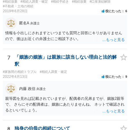
難と思われます。 「ＡＢＣ間の遺産分割協議は未了のまま，ＡとＢが
#相続放棄
#相続人調査・確定
#相続手続き
#相続放棄
#口座凍結解除
死亡し，二次相続が発生した」という前提に基づいて協議を進める必
#不動産・土地の相続
2019年6月28日
役にたった
6
要があります。 もちろん，Ｃの立場としては，ＡＢＣ間の遺産分割協
議の内容を前提とした主張をすることが最も有利ですが，ＡＢの相続
匿名A
人は応じない姿勢を示していることから，実現は困難だと思います。
弁護士
主張としては維持しつつも，現実的な解決方法（遺産分割協議の落と
情報を小出しにされますといつまでも質問と回答にキリがありません
しどころ）としては，譲歩することを甘受しなければならないかもし
ので、後はお近くの弁護士にご相談下さい。
れません。
7
「姻族の姻族」は親族に該当しない理由と法的解
釈
#家族間の相続トラブル
#相続人調査・確定
2022年4月13日
役にたった
9
内藤 政信
弁護士
親等図を見れば記載されていますが、配偶者の兄弟までが、姻族2親等
で、 さらにその配偶者は、姻族にあたりませんね。 ネットで確認され
るといいでしょう。
8
独身の伯母の相続について