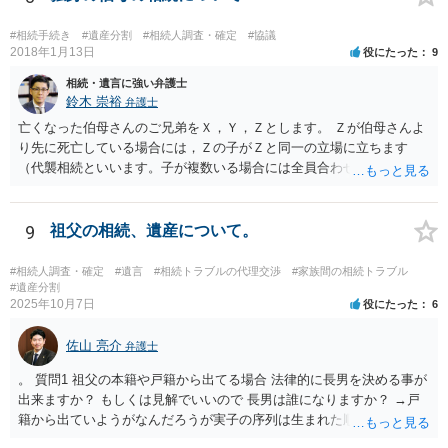
#相続手続き
#遺産分割
#相続人調査・確定
#協議
2018年1月13日
役にたった
9
相続・遺言に強い弁護士
鈴木 崇裕
弁護士
亡くなった伯母さんのご兄弟をＸ，Ｙ，Ｚとします。 Ｚが伯母さんよ
り先に死亡している場合には，Ｚの子がＺと同一の立場に立ちます
（代襲相続といいます。子が複数いる場合には全員合わせてＺと同一
の取り分です。）。 Ｘ，Ｙ，Ｚ（またＺの子）はそれぞれ３分の１ず
つの相続分を有していますので， そのことを前提として，遺産分割協
議をすることになります（必ずしも３分の１ずつにしなくても，合意
9
祖父の相続、遺産について。
ができれば構いません。）。 今後の対応としては， ①伯母さんの相続
財産（遺産）の全容を整理する（預貯金，有価証券，不動産等の有無
#相続人調査・確定
#遺言
#相続トラブルの代理交渉
#家族間の相続トラブル
を調べることになります。） ②相続財産に照らし，相続税の申告の準
#遺産分割
2025年10月7日
役にたった
6
備をする（税理士の先生にご相談ください。） ③遺産分割協議をする
（ご本人同士で行っても構いませんし，弁護士に相談することもよろ
佐山 亮介
しいと思います。） ことになります。
弁護士
。 質問1 祖父の本籍や戸籍から出てる場合 法律的に長男を決める事が
出来ますか？ もしくは見解でいいので 長男は誰になりますか？ →戸
籍から出ていようがなんだろうが実子の序列は生まれた順ですから、
先方が後から生まれたならばお父様がお祖父様の長男です。 質問2 遺