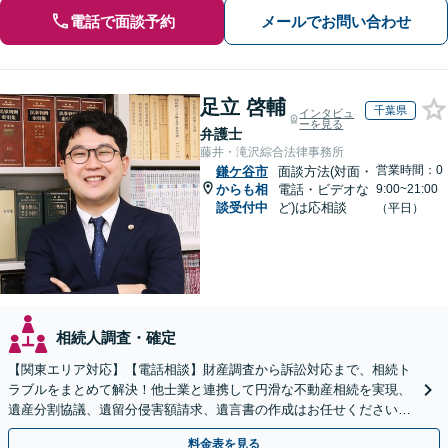
電話で面談予約
メールでお問い合わせ
足立 啓輔
千葉県
インタビュ
ーを見る
弁護士
藤井・滝沢綜合法律事務所
営業時間：0
鎌ケ谷市
面談方法(対面・
からも相
電話・ビデオな
9:00~21:00
談受付中
ど)は応相談
（平日）
相続人調査・確定
【関東エリア対応】【電話相談】財産調査から訴訟対応まで、相続ト
ラブルをまとめて解決！他士業と連携して円滑な不動産相続を実現、
遺産分割協議、遺留分侵害額請求、遺言書の作成はお任せください。
明確な料金体系【オンライン面談可能】
料金表を見る