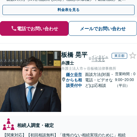
込み【東京都在住以外の方も対応】
料金表を見る
電話でお問い合わせ
メールでお問い合わせ
板橋 晃平
東京都
インタビュ
ーを見る
弁護士
弁護士法人市ヶ谷板橋法律事務所
営業時間：0
鎌ケ谷市
面談方法(対面・
からも相
電話・ビデオな
9:00~20:00
談受付中
ど)は応相談
（平日）
相続人調査・確定
【関東対応】【初回相談無料】「後悔のない相続実現のために」相続