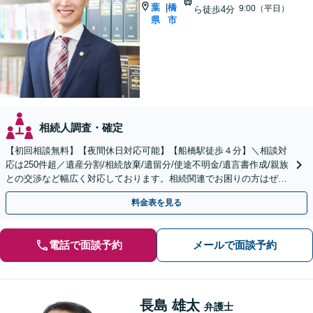
葉
橋
|
9:00（平日）
ら徒歩4分
県
市
相続人調査・確定
【初回相談無料】【夜間休日対応可能】【船橋駅徒歩４分】＼相談対
応は250件超／遺産分割/相続放棄/遺留分/使途不明金/遺言書作成/親族
との交渉など幅広く対応しております。相続関連でお困りの方はぜひ
一度ご相談ください。
料金表を見る
電話で面談予約
メールで面談予約
長島 雄太
弁護士