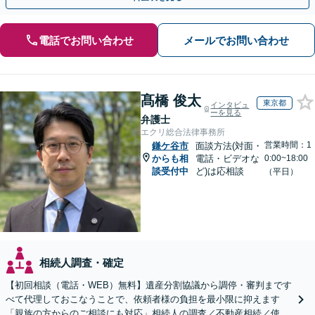
電話でお問い合わせ
メールでお問い合わせ
髙橋 俊太
東京都
インタビュ
ーを見る
弁護士
エクリ総合法律事務所
営業時間：1
鎌ケ谷市
面談方法(対面・
からも相
電話・ビデオな
0:00~18:00
談受付中
ど)は応相談
（平日）
相続人調査・確定
【初回相談（電話・WEB）無料】遺産分割協議から調停・審判まです
べて代理しておこなうことで、依頼者様の負担を最小限に抑えます
「親族の方からのご相談にも対応」相続人の調査／不動産相続／使い