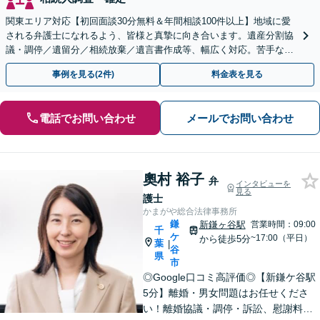
関東エリア対応【初回面談30分無料＆年間相談100件以上】地域に愛
される弁護士になれるよう、皆様と真摯に向き合います。遺産分割協
議・調停／遺留分／相続放棄／遺言書作成等、幅広く対応。苦手な親
族との交渉や書面作成等も◎【分かりやすい費用体系】
事例を見る(2件)
料金表を見る
電話でお問い合わせ
メールでお問い合わせ
奧村 裕子
弁
インタビューを
見る
護士
かまがや総合法律事務所
鎌
新鎌ヶ谷駅
営業時間：09:00
千
ケ
~17:00（平日）
から徒歩5分
葉
|
谷
県
市
◎Google口コミ高評価◎【新鎌ケ谷駅
5分】離婚・男女問題はお任せくださ
い！離婚協議・調停・訴訟、慰謝料、