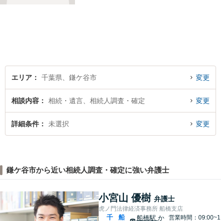
「お客様の話をよく聞くこ
と」や「より良い解決を目指
すこと」です。お客様のお悩
みに真摯に耳を傾け，個々の
事情を吟味したうえで適切な
解決が図れるようサポートし
て参ります。
エリア
千葉県、鎌ケ谷市
変更
相談内容
相続・遺言、相続人調査・確定
変更
詳細条件
未選択
変更
鎌ケ谷市から近い相続人調査・確定に強い弁護士
小宮山 優樹
弁護士
虎ノ門法律経済事務所 船橋支店
千
船
船橋駅
か
営業時間：09:00~1