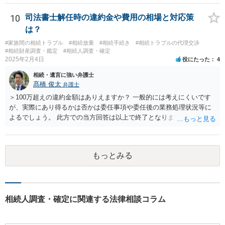
書が腹違いの長男に向けてある場合 書かれてる内容が最優先にされる
のですか？ →遺書というのが、法律上の遺言の形式を守っている限り
10
司法書士解任時の違約金や費用の相場と対応策
はそのとおりです。 質問3 父が腹違いの長男に法律的に優位になれそ
は？
うな事はありますか？ →遺言が有効な場合、優位に立つことはできま
#家族間の相続トラブル
#相続放棄
#相続手続き
#相続トラブルの代理交渉
せんが、お祖父様が認知症であるなどの「遺言が作れないはずの事
#相続財産調査・鑑定
#相続人調査・確定
情」があるならば①遺言無効確認の訴えを起こすのは一つの手です。
2025年2月4日
役にたった
4
それができない場合は②遺留分侵害額請求で争うほかありません。 質
相続・遺言に強い弁護士
問4 相続トラブルの代理交渉は可能でしょうか。 →一般論としては可
髙橋 俊太
弁護士
能ですが、お伺いする内容ですとお祖父様が亡くなられた後に動くこ
とになるでしょう。
＞100万超えの違約金額はありえますか？ 一般的には考えにくいです
が、実際にあり得るかは否かは委任事項や委任後の業務処理状況等に
よるでしょう。 此方での当方回答は以上で終了となりますが、参考に
なりましたら幸いです。
もっとみる
相続人調査・確定に関連する法律相談コラム