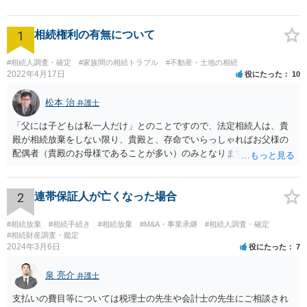
1
相続権利の有無について
#相続人調査・確定
#家族間の相続トラブル
#不動産・土地の相続
2022年4月17日
役にたった
10
松本 治
弁護士
「父には子どもは私一人だけ」とのことですので、法定相続人は、貴
殿が相続放棄をしない限り、貴殿と、存命でいらっしゃればお父様の
配偶者（貴殿のお母様であることが多い）のみとなります。遺言がな
い限り、「次男」（お父様の弟）らの相続権は発生しません。
2
連帯保証人が亡くなった場合
#相続放棄
#相続手続き
#相続放棄
#M&A・事業承継
#相続人調査・確定
#相続財産調査・鑑定
2024年3月6日
役にたった
7
泉 亮介
弁護士
支払いの費目等については税理士の先生や会計士の先生にご相談され