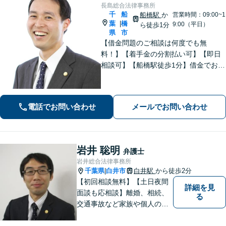
長島総合法律事務所
千
船
船橋駅
か
営業時間：09:00~1
葉
橋
|
9:00（平日）
ら徒歩1分
県
市
【借金問題のご相談は何度でも無
料！】【着手金の分割払い可】【即日
相談可】【船橋駅徒歩1分】借金でお悩
みの方は、まずは一度お気軽にご相談
下さい。
電話でお問い合わせ
メールでお問い合わせ
岩井 聡明
弁護士
岩井総合法律事務所
千葉県
白井市
白井駅
から徒歩2分
|
【初回相談無料】【土日夜間
詳細を見
面談も応相談】離婚、相続、
る
交通事故など家族や個人のト
ラブルでお悩みの方は気軽に
ご相談ください。弁護士が誠