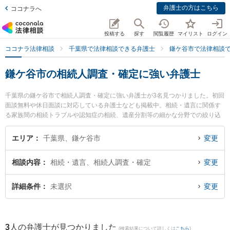
弁護士の方はこちら
ココナラへ
投稿する
探す
閲覧履歴
マイリスト
ログイン
ココナラ法律相談
千葉県で法律相談できる弁護士
鎌ケ谷市で法律相談
鎌ケ谷市の相続人調査・確定に強い弁護士
千葉県の鎌ケ谷市で相続人調査・確定に強い弁護士が3名見つかりました。初回
面談無料や休日面談に対応している弁護士なども掲載中。相続・遺言に関係す
る家族間の相続トラブルや認知症の相続、遺産分割等の細かな分野での絞り込
み検索もでき便利です。特にかまがや総合法律事務所の奧村 裕子弁護士やかま
がや総合法律事務所の新川 雄斗弁護士、かまがや総合法律事務所の塚谷 祐貴弁
エリア
千葉県、鎌ケ谷市
変更
護士のプロフィール情報や弁護士費用、強みなどが注目されています。『鎌ケ
谷市で土日や夜間に発生した相続人調査・確定のトラブルを今すぐに弁護士に
相談内容
相続・遺言、相続人調査・確定
変更
相談したい』『相続人調査・確定のトラブル解決の実績豊富な近くの弁護士を
検索したい』『初回相談無料で相続人調査・確定を法律相談できる鎌ケ谷市内
の弁護士に相談予約したい』などでお困りの相談者さんにおすすめです。
詳細条件
未選択
変更
3
人の弁護士が見つかりました
(検索結果について詳しくは
こちら
)