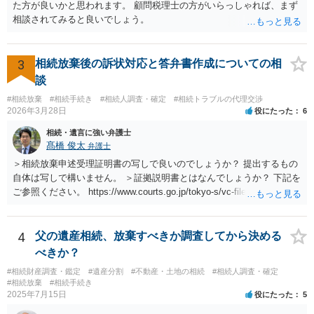
た方が良いかと思われます。 顧問税理士の方がいらっしゃれば、まず
相談されてみると良いでしょう。
3
相続放棄後の訴状対応と答弁書作成についての相
談
#相続放棄
#相続手続き
#相続人調査・確定
#相続トラブルの代理交渉
2026年3月28日
役にたった
6
相続・遺言に強い弁護士
髙橋 俊太
弁護士
＞相続放棄申述受理証明書の写しで良いのでしょうか？ 提出するもの
自体は写しで構いません。 ＞証拠説明書とはなんでしょうか？ 下記を
ご参照ください。 https://www.courts.go.jp/tokyo-s/vc-files/tokyo-s/file/
14-1kisairei.pdf
4
父の遺産相続、放棄すべきか調査してから決める
べきか？
#相続財産調査・鑑定
#遺産分割
#不動産・土地の相続
#相続人調査・確定
#相続放棄
#相続手続き
2025年7月15日
役にたった
5