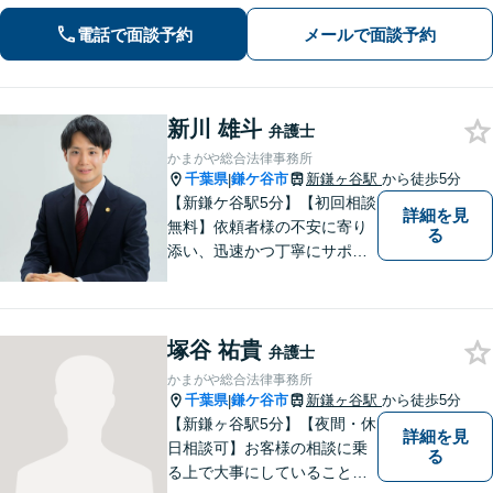
養育費まで幅広く対応。明るい未来へ
向けた新たな一歩を、弁護士が丁寧に
電話で面談予約
メールで面談予約
サポートします。お気軽にご相談くだ
さい【オンライン面談可】
新川 雄斗
弁護士
かまがや総合法律事務所
千葉県
鎌ケ谷市
新鎌ヶ谷駅
から徒歩5分
|
【新鎌ケ谷駅5分】【初回相談
詳細を見
無料】依頼者様の不安に寄り
る
添い、迅速かつ丁寧にサポー
ト。借金問題・相続・交通事
故など幅広いお悩みに対応
し、納得のいく解決を目指し
塚谷 祐貴
ます！お困りごとがございま
弁護士
したら、どうぞお気軽にご相
かまがや総合法律事務所
談ください。
千葉県
鎌ケ谷市
新鎌ヶ谷駅
から徒歩5分
|
【新鎌ヶ谷駅5分】【夜間・休
詳細を見
日相談可】お客様の相談に乗
る
る上で大事にしていることは