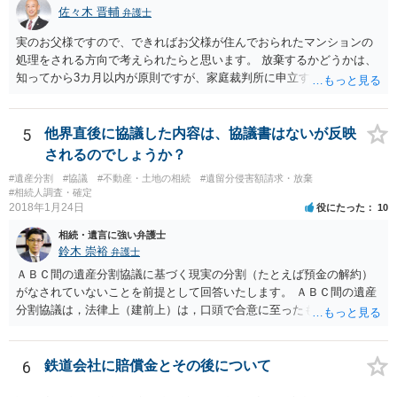
佐々木 晋輔
弁護士
実のお父様ですので、できればお父様が住んでおられたマンションの
処理をされる方向で考えられたらと思います。 放棄するかどうかは、
知ってから3カ月以内が原則ですが、家庭裁判所に申立すれば3カ月の
期間を伸長することができます。 その間に、財産の状況を調査して、
放棄するかどうか決めることができます。 銀行やサラ金が数年も放置
することはありませんので、数年後に借金が発見される可能性はほぼ
5
他界直後に協議した内容は、協議書はないが反映
ありません。 なお、私が扱った相続放棄を検討していた案件で、期間
されるのでしょうか？
伸長して調査したところ、サラ金に対する過払金など相当な財産が見
#遺産分割
#協議
#不動産・土地の相続
#遺留分侵害額請求・放棄
つかったため相続したという事例がありました。
#相続人調査・確定
2018年1月24日
役にたった
10
相続・遺言に強い弁護士
鈴木 崇裕
弁護士
ＡＢＣ間の遺産分割協議に基づく現実の分割（たとえば預金の解約）
がなされていないことを前提として回答いたします。 ＡＢＣ間の遺産
分割協議は，法律上（建前上）は，口頭で合意に至ったものであって
も有効です。 しかし，口頭で合意したことを立証する方法がありませ
ん。 また，不動産の名義を移転するためには，遺産分割協議書への署
名捺印を得る必要があります。 したがって，残念ながら，「ＡＢＣ間
6
鉄道会社に賠償金とその後について
の遺産分割協議が有効に成立している」という前提に基づく主張は困