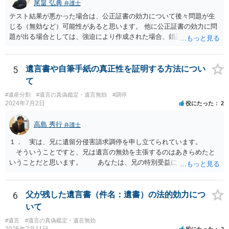
尾畠 弘典
弁護士
テスト結果が悪かった場合は、公正証書の効力について後々問題が生
じる（無効など）可能性があると思います。 他に公正証書の効力に問
題が出る場合としては、強迫により作成された場合、錯誤（勘違い）
の場合などがあります。 遺言の対象となる財産の多寡などにもよりま
すが、弁護士に作成を依頼する場合は、１０～数十万円程度になるケ
ースが多いと思います。 報酬体系は、弁護士ごとに異なりますので一
5
遺言書や自筆手紙の真正性を証明する方法につい
律の基準はありません。
て
#遺産分割
#遺言の真偽鑑定・遺言無効
#調停
2024年7月2日
役にたった
2
高島 秀行
弁護士
１． 実は、兄に遺留分侵害請求調停を申し立てられています。
そういうことですと、兄は遺言の無効を主張するのはあきらめたと
いうことだと思います。 あなたは、兄の特別受益について立証し
て、遺留分の問題を解決すればよいと思います。 弁護士に面談で
詳しい事情を話して相談された方がよいと思います。
6
父が残した遺言書（件名：遺書）の法的効力につ
いて
#遺言
#遺言の真偽鑑定・遺言無効
2025年7月11日
役にたった
2