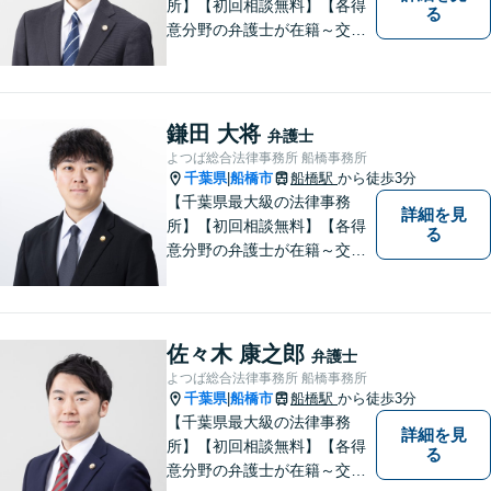
所】【初回相談無料】【各得
る
意分野の弁護士が在籍～交通
事故、労働災害、債務整理、
相続、企業法務、不動産】
【明確な費用】
鎌田 大将
弁護士
よつば総合法律事務所 船橋事務所
千葉県
船橋市
船橋駅
から徒歩3分
|
【千葉県最大級の法律事務
詳細を見
所】【初回相談無料】【各得
る
意分野の弁護士が在籍～交通
事故、労働災害、債務整理、
相続、企業法務、不動産】
【明確な費用】
佐々木 康之郎
弁護士
よつば総合法律事務所 船橋事務所
千葉県
船橋市
船橋駅
から徒歩3分
|
【千葉県最大級の法律事務
詳細を見
所】【初回相談無料】【各得
る
意分野の弁護士が在籍～交通