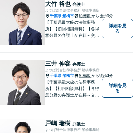
を聞き、具体的な解決案をご
大竹 裕也
弁護士
提案させていただきます。
よつば総合法律事務所 船橋事務所
千葉県
船橋市
船橋駅
から徒歩3分
|
【千葉県最大級の法律事務
詳細を見
所】【初回相談無料】【各得
る
意分野の弁護士が在籍～交通
事故、労働災害、債務整理、
相続、企業法務、不動産】
【明確な費用】
三井 伸容
弁護士
よつば総合法律事務所 船橋事務所
千葉県
船橋市
船橋駅
から徒歩3分
|
【千葉県最大級の法律事務
詳細を見
所】【初回相談無料】【各得
る
意分野の弁護士が在籍～交通
事故、労働災害、債務整理、
相続、企業法務、不動産】
【明確な費用】
戸嶋 瑞樹
弁護士
よつば総合法律事務所 船橋事務所