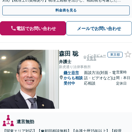
対応【税理士の資格あり】税理士経験を活かし、相続税も考慮した相
続手続きもお任せください【初回相談無料】生前贈与も対応
料金表を見る
電話でお問い合わせ
メールでお問い合わせ
森田 聡
東京都
インタビュー
を見る
弁護士
新虎通り法律事務所
営業時
鎌ケ谷市
面談方法(対面・電
からも相談
話・ビデオなど)は
間：本日
受付中
応相談
定休日
遺言無効
【関東エリア対応】【☎︎初回相談無料】【弁護士歴15年以上】【税理