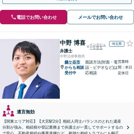
電話でお問い合わせ
メールでお問い合わせ
中野 博喜
埼玉県
インタビュ
ーを見る
弁護士
中野法律事務所
営業時
鎌ケ谷市
面談方法(対面・電
からも相談
話・ビデオなど)は
間：本日
受付中
応相談
定休日
遺言無効
【関東エリア対応】【大宮駅2分】相続人同士バランスのとれた遺産
分割が強み。相続税や登記業務まで弁護士が一貫してサポートするの
で安心。不動産相続や事業承継など、複雑な相続トラブルにも幅広く