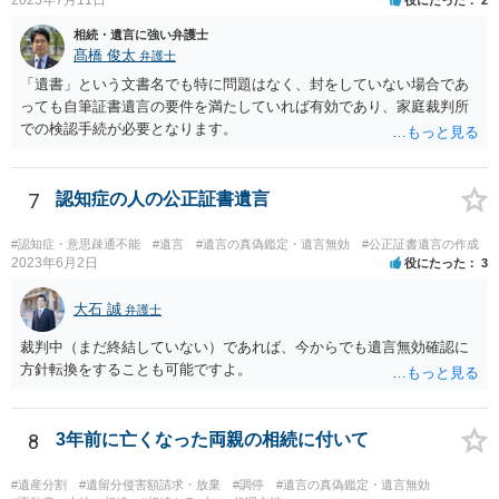
相続・遺言に強い弁護士
髙橋 俊太
弁護士
「遺書」という文書名でも特に問題はなく、封をしていない場合であ
っても自筆証書遺言の要件を満たしていれば有効であり、家庭裁判所
での検認手続が必要となります。
7
認知症の人の公正証書遺言
#認知症・意思疎通不能
#遺言
#遺言の真偽鑑定・遺言無効
#公正証書遺言の作成
2023年6月2日
役にたった
3
大石 誠
弁護士
裁判中（まだ終結していない）であれば、今からでも遺言無効確認に
方針転換をすることも可能ですよ。
8
3年前に亡くなった両親の相続に付いて
#遺産分割
#遺留分侵害額請求・放棄
#調停
#遺言の真偽鑑定・遺言無効