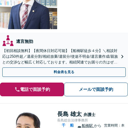
遺言無効
【初回相談無料】【夜間休日対応可能】【船橋駅徒歩４分】＼相談対
応は250件超／遺産分割/相続放棄/遺留分/使途不明金/遺言書作成/親族
との交渉など幅広く対応しております。相続関連でお困りの方はぜひ
一度ご相談ください。
料金表を見る
電話で面談予約
メールで面談予約
長島 雄太
弁護士
長島総合法律事務所
千
船
船橋駅
から
営業時間：本