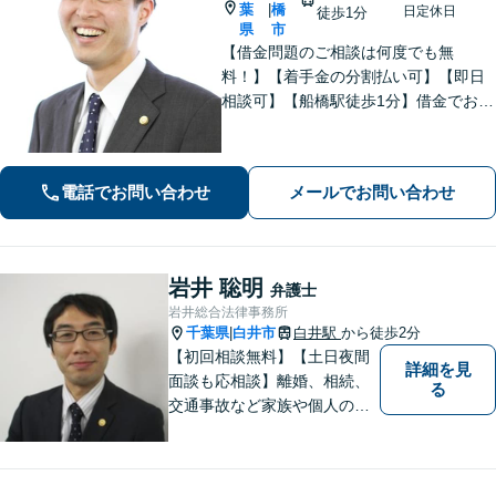
葉
橋
|
日定休日
徒歩1分
県
市
【借金問題のご相談は何度でも無
料！】【着手金の分割払い可】【即日
相談可】【船橋駅徒歩1分】借金でお悩
みの方は、まずは一度お気軽にご相談
下さい。
電話でお問い合わせ
メールでお問い合わせ
岩井 聡明
弁護士
岩井総合法律事務所
千葉県
白井市
白井駅
から徒歩2分
|
【初回相談無料】【土日夜間
詳細を見
面談も応相談】離婚、相続、
る
交通事故など家族や個人のト
ラブルでお悩みの方は気軽に
ご相談ください。弁護士が誠
心誠意、ご納得いくまでお話