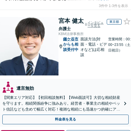
3件中 1-3件を表示
宮本 健太
東京都
インタビュ
ーを見る
弁護士
KBM法律事務所
鎌ケ谷市
面談方法(対
営業時間：00:
からも相
面・電話・ビデ
00~23:55（土
談受付中
オなど)は応相
日祝日）
談
遺言無効
【関東エリア対応】【初回相談無料】【Web面談可】大切な相続財産
を守ります。相続関係紛争に強みあり。経営者・事業主の相続やペッ
ト信託なども含めて幅広く対応！複雑な相続にも迅速かつ的確にアド
バイスいたします。
料金表を見る