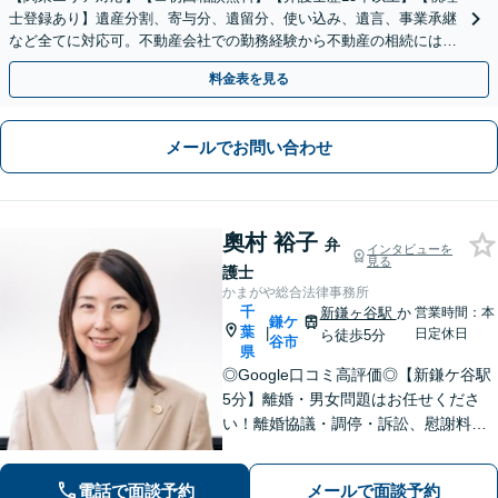
士登録あり】遺産分割、寄与分、遺留分、使い込み、遺言、事業承継
など全てに対応可。不動産会社での勤務経験から不動産の相続には特
に的確に対応【出張サービス】【夜間・休日面談】
料金表を見る
メールでお問い合わせ
奧村 裕子
弁
インタビューを
見る
護士
かまがや総合法律事務所
千
新鎌ヶ谷駅
か
営業時間：本
鎌ケ
葉
|
日定休日
ら徒歩5分
谷市
県
◎Google口コミ高評価◎【新鎌ケ谷駅
5分】離婚・男女問題はお任せくださ
い！離婚協議・調停・訴訟、慰謝料、
養育費まで幅広く対応。明るい未来へ
向けた新たな一歩を、弁護士が丁寧に
電話で面談予約
メールで面談予約
サポートします。お気軽にご相談くだ