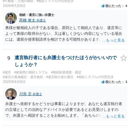
#不動産・土地の相続
#相続トラブルの代理交渉
2026年5月8日
役にたった
4
相続・遺言に強い弁護士
髙橋 俊太
弁護士
奥様が被相続人の子である場合、原則として相続人であり、遺言等に
よって奥様の取得分がない、又は著しく少ない内容になっている場合
には、遺留分侵害額請求を検討できる可能性があります。ただし、
「相続は３年以内」という説明は、遺留分そのものではなく、相続登
記の義務化に関する説明と混同されている可能性があります。相続登
記については、不動産を相続で取得したことを知った日から３年以内
9
遺言執行者にも弁護士をつけたほうがかいいので
に申請する義務があります。一方、遺留分侵害額請求は、相続開始お
しょうか？
よび遺留分を侵害する贈与・遺贈があったことを知った時から１年で
#遺言
#家族間の相続トラブル
#相続財産調査・鑑定
時効にかかります。また、相続開始から１０年が経過すると、認識の
#遺言の真偽鑑定・遺言無効
#遺言執行者の選任
#相続トラブルの代理交渉
有無にかかわらず行使できなくなります。 奥様がご両親の死亡を最近
2025年8月8日
役にたった
3
まで知らなかったのであれば、少なくとも「知った時から１年」の時
効がいつから進むかは慎重に検討する必要があります。ただし、死亡
川添 圭
弁護士
から３年が経過しているとのことですので、早急に戸籍、遺言の有
無、不動産登記、遺産分割協議書の有無を確認した方がよいでしょ
弁護士へ依頼するかどうかは事案によりますが、あなたも遺言執行者
う。特に、お姉様側だけで不動産名義を変更している場合、遺言があ
の立場としての法的なアドバイスが必要であるとお見受けしますの
ったのか、遺産分割協議書が作成されているのか、奥様の署名押印が
で、弁護士へ相談することをお勧めします。「あちらの弁護士」（元
あるのかが重要です。奥様が何も署名していないのであれば、遺留分
嫁と娘の弁護士のことでしょうか）へ聴いても、自分に有利な主張や
以前に、法定相続分や遺産分割未了の問題として整理すべき場合もあ
誘導しかしてこないと思います。