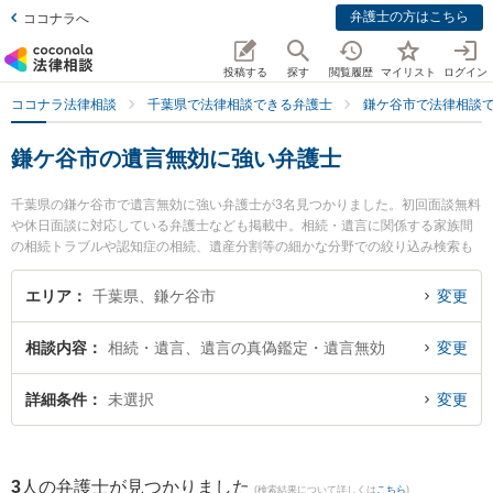
弁護士の方はこちら
ココナラへ
投稿する
探す
閲覧履歴
マイリスト
ログイン
ココナラ法律相談
千葉県で法律相談できる弁護士
鎌ケ谷市で法律相談
鎌ケ谷市の遺言無効に強い弁護士
千葉県の鎌ケ谷市で遺言無効に強い弁護士が3名見つかりました。初回面談無料
や休日面談に対応している弁護士なども掲載中。相続・遺言に関係する家族間
の相続トラブルや認知症の相続、遺産分割等の細かな分野での絞り込み検索も
でき便利です。特にかまがや総合法律事務所の奧村 裕子弁護士やかまがや総合
法律事務所の新川 雄斗弁護士、かまがや総合法律事務所の塚谷 祐貴弁護士のプ
エリア
千葉県、鎌ケ谷市
変更
ロフィール情報や弁護士費用、強みなどが注目されています。『鎌ケ谷市で土
日や夜間に発生した遺言無効のトラブルを今すぐに弁護士に相談したい』『遺
相談内容
相続・遺言、遺言の真偽鑑定・遺言無効
変更
言無効のトラブル解決の実績豊富な近くの弁護士を検索したい』『初回相談無
料で遺言無効を法律相談できる鎌ケ谷市内の弁護士に相談予約したい』などで
お困りの相談者さんにおすすめです。
詳細条件
未選択
変更
3
人の弁護士が見つかりました
(検索結果について詳しくは
こちら
)