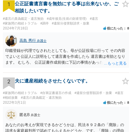
1
公正証書遺言書を無効にする事は出来ないか、ご
相談したいです。
#遺言の真偽鑑定・遺言無効
#成年後見(生前の財産管理)
#遺言
#家族間の相続トラブル
#調停
#遺留分侵害額請求・放棄
2024年7月18日
役にたった
8
高島 秀行
弁護士
印鑑登録が代理でなされたとしても、母が公証役場に行って その内容
でよいと公証人に説明をして遺言書を作成したら 遺言書は有効となり
ます。 むしろ、 公正証書作成前後に下記の事情があったことが証明で
きれば判断能力がなく 無効だったと主張することが可能です。 翌年1
月に携帯が新しくなった母からの第一声は「ここにいたら殺される」
「面会に来てくれ」で、長男に聞くと「面会は出来ない。俺は携帯電
2
夫に遺産相続をさせたくないです。
話の使い方を教える為に会っている」「母の話は聞かなくて良い」と
電話が切れました。その後の電話でも「食事に毒が入っている」「体
#家族間の相続トラブル
#自筆証書遺言の作成
#遺留分侵害額請求・放棄
#遺言
にチップが埋められている」等、おかしかったです。 当時の診療記
#相続放棄
#遺言の真偽鑑定・遺言無効
2022年3月1日
役にたった
8
録、介護認定の資料、介護記録を取得して 弁護士に面談で相談された
方がよいと思います。
匿名B
弁護士
あなたのお考えが実現できるかどうかは、民法８９２条の「廃除」の
請求を家庭裁判所で認めてもらえるかどうか、です。「廃除」の理由