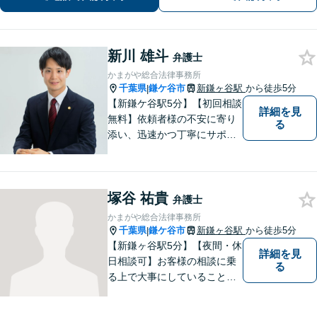
さい【オンライン面談可】
新川 雄斗
弁護士
かまがや総合法律事務所
千葉県
鎌ケ谷市
新鎌ヶ谷駅
から徒歩5分
|
【新鎌ケ谷駅5分】【初回相談
詳細を見
無料】依頼者様の不安に寄り
る
添い、迅速かつ丁寧にサポー
ト。借金問題・相続・交通事
故など幅広いお悩みに対応
し、納得のいく解決を目指し
塚谷 祐貴
ます！お困りごとがございま
弁護士
したら、どうぞお気軽にご相
かまがや総合法律事務所
談ください。
千葉県
鎌ケ谷市
新鎌ヶ谷駅
から徒歩5分
|
【新鎌ヶ谷駅5分】【夜間・休
詳細を見
日相談可】お客様の相談に乗
る
る上で大事にしていることは
「お客様の話をよく聞くこ
と」や「より良い解決を目指