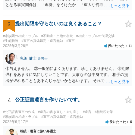
となる事実関係は、「虐待」をうけたか、「重大な侮辱」を受けた
か、推定相続人たる夫に「その他著しい非行」があったか否かです。
「廃除」は遺言でも可能です（民法８９３条）。 弁護士に具体的な事
情を話して相談して、「廃除」が可能か、実際に法律相談を受けるこ
3
提出期限を守らないのは良くあること？
とをお勧めします。
#家族間の相続トラブル
#不動産・土地の相続
#相続トラブルの代理交渉
#生前贈与
#遺言の真偽鑑定・遺言無効
#遺言
2025年3月26日
役にたった
11
鬼沢 健士
弁護士
①与えません。 ②一般的によくあります。珍しくありません。 ③期限
遅れをあまりに気にしないことです。大事なのは中身です。 相手の提
出が遅れることもあるんじゃないかと思います。 それでもあなた有利
にはなりません。
4
公正証書遺言を作りたいです。
#公正証書遺言の作成
#遺言の書き直し・やり直し
#遺言
#相続税対策
#家族間の相続トラブル
#遺言の真偽鑑定・遺言無効
2022年6月17日
役にたった
5
相続・遺言に強い弁護士