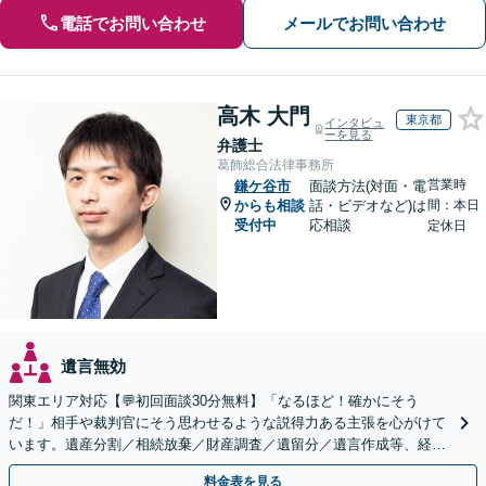
電話でお問い合わせ
メールでお問い合わせ
高木 大門
東京都
インタビュ
ーを見る
弁護士
葛飾総合法律事務所
営業時
鎌ケ谷市
面談方法(対面・電
からも相談
話・ビデオなど)は
間：本日
受付中
応相談
定休日
遺言無効
関東エリア対応【💬初回面談30分無料】「なるほど！確かにそう
だ！」相手や裁判官にそう思わせるような説得力ある主張を心がけて
います。遺産分割／相続放棄／財産調査／遺留分／遺言作成等、経験
豊富な事務所。複雑な手続を代行【年間相談100件以上】
料金表を見る