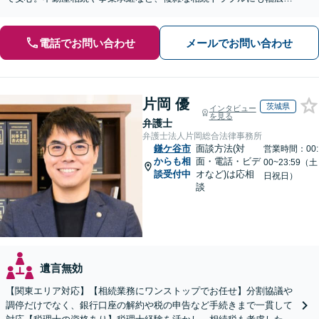
対応。【夜間・休日の相談可能】【オンライン相談可能】
電話でお問い合わせ
メールでお問い合わせ
片岡 優
茨城県
インタビュー
を見る
弁護士
弁護士法人片岡総合法律事務所
鎌ケ谷市
面談方法(対
営業時間：00:
からも相
面・電話・ビデ
00~23:59（土
談受付中
オなど)は応相
日祝日）
談
遺言無効
【関東エリア対応】【相続業務にワンストップでお任せ】分割協議や
調停だけでなく、銀行口座の解約や税の申告など手続きまで一貫して