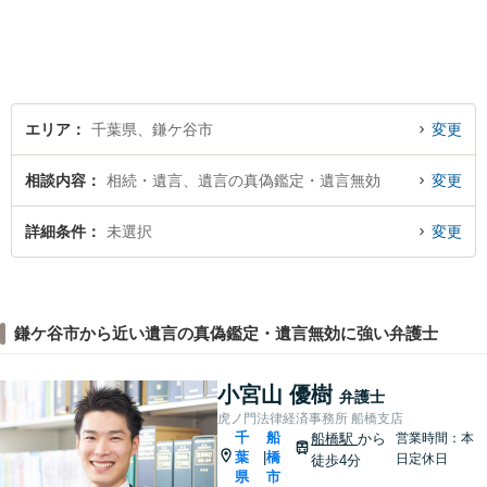
すこと」です。お客様のお悩
みに真摯に耳を傾け，個々の
事情を吟味したうえで適切な
解決が図れるようサポートし
て参ります。
エリア
千葉県、鎌ケ谷市
変更
相談内容
相続・遺言、遺言の真偽鑑定・遺言無効
変更
詳細条件
未選択
変更
鎌ケ谷市から近い遺言の真偽鑑定・遺言無効に強い弁護士
小宮山 優樹
弁護士
虎ノ門法律経済事務所 船橋支店
千
船
船橋駅
から
営業時間：本
葉
橋
|
日定休日
徒歩4分
県
市