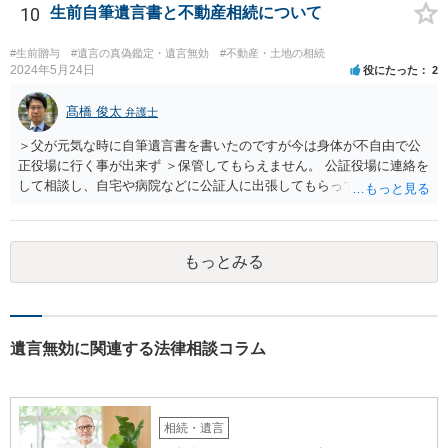
ります。 奥様において戸籍謄本、不動産登記簿、固定資産評価証明
10
生前自筆遺言書と不動産相続について
書、遺言書の有無等を確認し、弁護士に個別に相談した方がよいと思
われます。
#生前贈与
#遺言の真偽鑑定・遺言無効
#不動産・土地の相続
2024年5月24日
役にたった
2
髙橋 俊太
弁護士
＞父が元気な時に自筆遺言書を書いたのですが今は身体が不自由で公
正役場に行く事が出来ず ＞保管してもらえません。 公証役場に連絡を
して相談し、自宅や病院などに公証人に出張してもらって公正証書を
作成するという方法もあります。また、相談して証人を用意してもら
うことも可能です。 ＞不動産名義を父から母に名義変更しておいた方
がいいのではと考えていますがどう思いますか？ 詳細が不明であり何
もっとみる
とも言えないのですが、遺言内容との関わりもあると思いますので、
弁護士に事情等を説明して個別に相談した方がよいように思います。
遺言無効に関連する法律相談コラム
相続・遺言