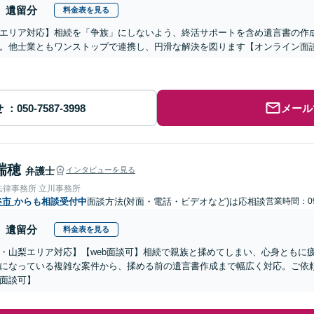
遺留分
料金表を見る
エリア対応】相続を「争族」にしないよう、終活サポートを含め遺言書の作
。他士業ともワンストップで連携し、円滑な解決を図ります【オンライン面
せ
メール
瑞穂
弁護士
インタビューを見る
法律事務所 立川事務所
谷市
からも相談受付中
面談方法(対面・電話・ビデオなど)は応相談
営業時間：09
遺留分
料金表を見る
・山梨エリア対応】【web面談可】相続で親族と揉めてしまい、心身ともに
になっている複雑な案件から、揉める前の遺言書作成まで幅広く対応。ご依
面談可】