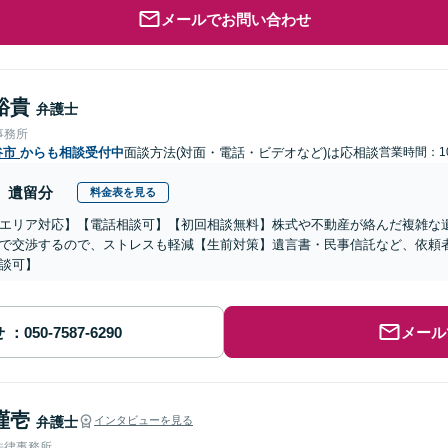
メールでお問い合わせ
裕貴
弁護士
事務所
谷市
からも相談受付中
面談方法(対面・電話・ビデオなど)は応相談
営業時間：10
遺留分
料金表を見る
エリア対応】【電話相談可】【初回相談無料】株式や不動産が絡んだ複雑な
で交渉するので、ストレスも軽減【生前対策】遺言書・民事信託など、依頼
談可】
せ
メール
謹壱
弁護士
インタビューを見る
法律事務所