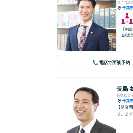
虎ノ門法
千葉
【初回
金/遺
電話で面談予約
長島 
長島総合
千葉
【借金問
は、まず