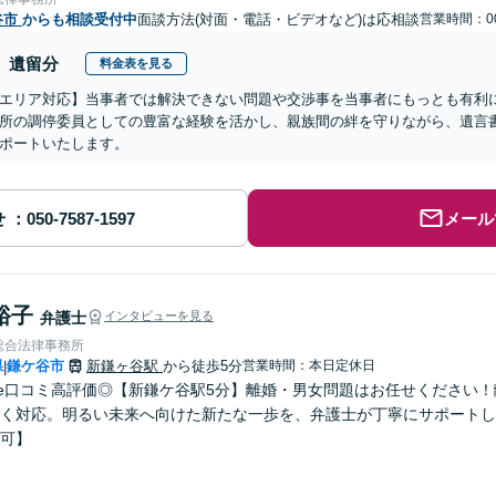
谷市
からも相談受付中
面談方法(対面・電話・ビデオなど)は応相談
営業時間：00
遺留分
料金表を見る
エリア対応】当事者では解決できない問題や交渉事を当事者にもっとも有利
所の調停委員としての豊富な経験を活かし、親族間の絆を守りながら、遺言
ポートいたします。
せ
メール
裕子
弁護士
インタビューを見る
総合法律事務所
県
鎌ケ谷市
新鎌ヶ谷駅
から徒歩5分
営業時間：本日定休日
|
gle口コミ高評価◎【新鎌ケ谷駅5分】離婚・男女問題はお任せください
く対応。明るい未来へ向けた新たな一歩を、弁護士が丁寧にサポートし
可】