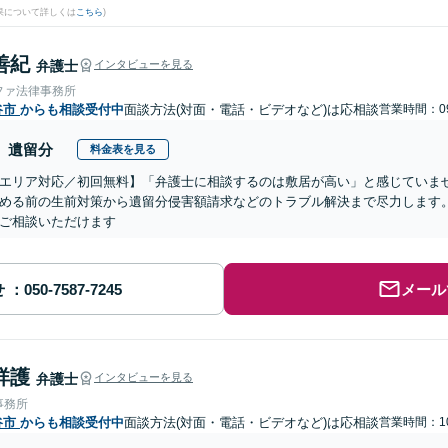
果について詳しくは
こちら
)
善紀
弁護士
インタビューを見る
ファ法律事務所
谷市
からも相談受付中
面談方法(対面・電話・ビデオなど)は応相談
営業時間：09
遺留分
料金表を見る
エリア対応／初回無料】「弁護士に相談するのは敷居が高い」と感じていま
める前の生前対策から遺留分侵害額請求などのトラブル解決まで尽力します。
ご相談いただけます
せ
メール
祥護
弁護士
インタビューを見る
事務所
谷市
からも相談受付中
面談方法(対面・電話・ビデオなど)は応相談
営業時間：10