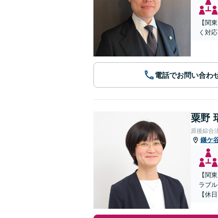
【関東
く対応
電話でお問い合わ
粟野 
原後綜合
鎌ケ
【関東
ラブル
【休日