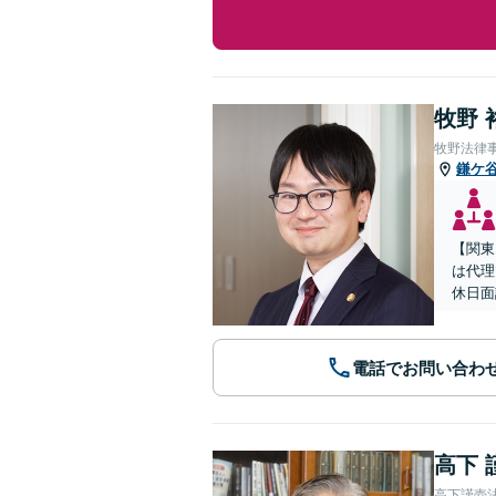
牧野 
牧野法律
鎌ケ
【関東
は代理
休日面
電話でお問い合わ
高下 
高下謹壱