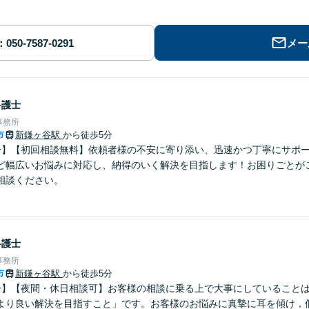
メー
弁護士
事務所
市
新鎌ヶ谷駅
から徒歩5分
分】【初回相談無料】依頼者様の不安に寄り添い、迅速かつ丁寧にサポ
ど幅広いお悩みに対応し、納得のいく解決を目指します！お困りごとが
相談ください。
弁護士
事務所
市
新鎌ヶ谷駅
から徒歩5分
分】【夜間・休日相談可】お客様の相談に乗る上で大事にしていること
より良い解決を目指すこと」です。お客様のお悩みに真摯に耳を傾け，