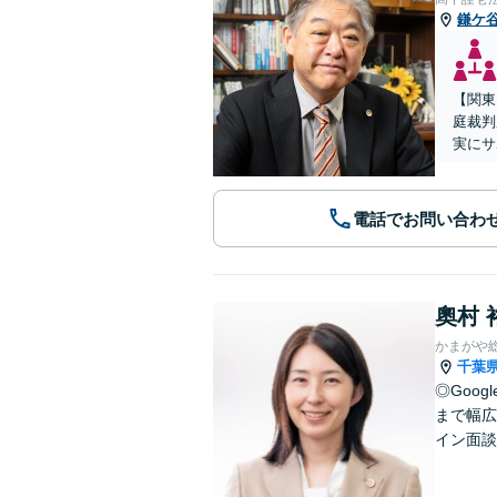
鎌ケ
【関東
庭裁判
実にサ
電話でお問い合わ
奧村 
かまがや
千葉
◎Goo
まで幅広
イン面談