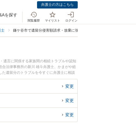
弁護士の方はこちら
&Aを探す
閲覧履歴
マイリスト
ログイン
護士
鎌ケ谷市で遺留分侵害額請求・放棄に強い弁護士
続・遺言に関係する家族間の相続トラブルや認知
総合法律事務所の新川 雄斗弁護士、かまがや総
した遺留分のトラブルを今すぐに弁護士に相談
の弁護士に相談予約したい』などでお困りの相談
変更
変更
変更