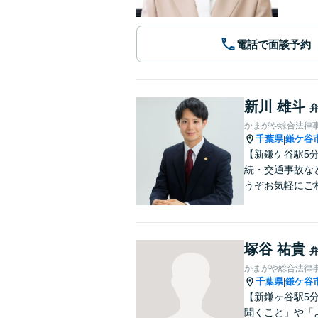
電話で面談予約
新川 雄斗
かまがや総合法律
千葉県
鎌ケ谷
|
【新鎌ケ谷駅5
続・交通事故な
うぞお気軽にご
塚谷 祐貴
かまがや総合法律
千葉県
鎌ケ谷
|
【新鎌ヶ谷駅5
聞くこと」や「