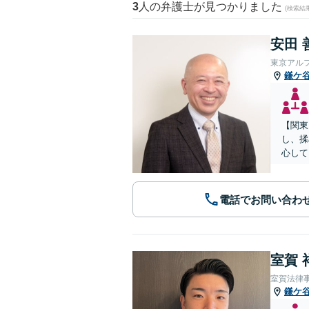
3
人の弁護士が見つかりました
(検索結
安田 
東京アル
鎌ケ
【関東
し、揉
心して
電話でお問い合わ
室賀 
室賀法律
鎌ケ