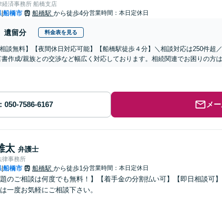
律経済事務所 船橋支店
県
船橋市
船橋駅
から徒歩4分
営業時間：本日定休日
|
遺留分
料金表を見る
相談無料】【夜間休日対応可能】【船橋駅徒歩４分】＼相談対応は250件超／
言書作成/親族との交渉など幅広く対応しております。相続関連でお困りの方
メー
雄太
弁護士
法律事務所
県
船橋市
船橋駅
から徒歩1分
営業時間：本日定休日
|
題のご相談は何度でも無料！】【着手金の分割払い可】【即日相談可】
は一度お気軽にご相談下さい。