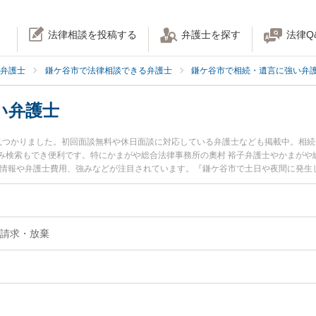
法律相談を投稿する
弁護士を探す
法律Q
弁護士
鎌ケ谷市で法律相談できる弁護士
鎌ケ谷市で相続・遺言に強い弁
い弁護士
見つかりました。初回面談無料や休日面談に対応している弁護士なども掲載中。相
み検索もでき便利です。特にかまがや総合法律事務所の奧村 裕子弁護士やかまがや
ル情報や弁護士費用、強みなどが注目されています。『鎌ケ谷市で土日や夜間に発生
近くの弁護士を検索したい』『初回相談無料で遺留分を法律相談できる鎌ケ谷市内
請求・放棄