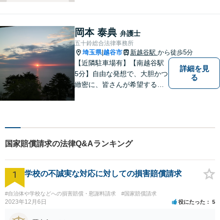
とって何が「最良の解決」な
のかをともに考えます。初回
相談30分無料、オンライン面
岡本 泰典
弁護士
談、事前の予約で土日の面談
五十鈴総合法律事務所
にも対応しております。
埼玉県
越谷市
新越谷駅
から徒歩5分
|
【近隣駐車場有】【南越谷駅
詳細を見
5分】自由な発想で、大胆かつ
る
緻密に、皆さんが希望する結
果に向けた、解決への道筋を
立てます。事件は病気と同じ
で、放置するほど解決が難し
くなります。 お早めにご相談
ください。
国家賠償請求の法律Q&Aランキング
1
学校の不誠実な対応に対しての損害賠償請求
#自治体や学校などへの損害賠償・慰謝料請求
#国家賠償請求
2023年12月6日
役にたった
5