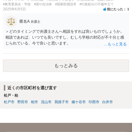
#教育委員会・学校
#国や自治体
#国家賠償請求
#行政処分の不服申立て
2025年6月5日
役にたった
1
匿名A
弁護士
＞どのタイミングで弁護士さんへ相談をすれば良いものでしょうか。
相談であれば、いつでも良いですし、むしろ学校の対応が不十分と感
じられている、今で良いと思います。
もっとみる
近くの市区町村を選び直す
松戸・柏
松戸市
野田市
柏市
流山市
我孫子市
鎌ケ谷市
印西市
白井市