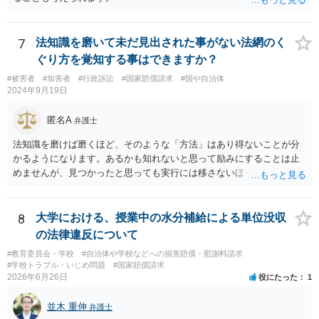
7
法知識を磨いて未だ見出された事がない法網のく
ぐり方を覚知する事はできますか？
#被害者
#加害者
#行政訴訟
#国家賠償請求
#国や自治体
2024年9月19日
匿名A
弁護士
法知識を磨けば磨くほど、そのような「方法」はあり得ないことが分
かるようになります。あるかも知れないと思って励みにすることは止
めませんが、見つかったと思っても実行には移さないほうがいいでし
ょう。
8
大学における、授業中の水分補給による単位没収
の法律違反について
#教育委員会・学校
#自治体や学校などへの損害賠償・慰謝料請求
#学校トラブル・いじめ問題
#国家賠償請求
2026年6月26日
役にたった
1
並木 重伸
弁護士