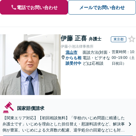
電話でお問い合わせ
メールでお問い合わせ
伊藤 正喜
弁護士
東京都
伊藤小池法律事務所
営業時間：10:
流山市
面談方法(対面・
からも相
電話・ビデオな
00~19:00（土
談受付中
ど)は応相談
日祝日）
国家賠償請求
【関東エリア対応】【初回相談無料】「学校のいじめ問題に精通した
弁護士です」いじめを理由とした担任替え・慰謝料請求など、解決事
例が豊富。いじめによる欠席数の配慮、退学処分の回避などにも対応