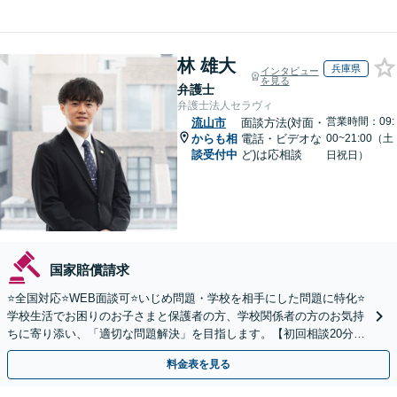
林 雄大
兵庫県
インタビュー
を見る
弁護士
弁護士法人セラヴィ
営業時間：09:
流山市
面談方法(対面・
からも相
電話・ビデオな
00~21:00（土
談受付中
ど)は応相談
日祝日）
国家賠償請求
⭐️全国対応⭐️WEB面談可⭐️いじめ問題・学校を相手にした問題に特化⭐️
学校生活でお困りのお子さまと保護者の方、学校関係者の方のお気持
ちに寄り添い、「適切な問題解決」を目指します。【初回相談20分無
料】
料金表を見る