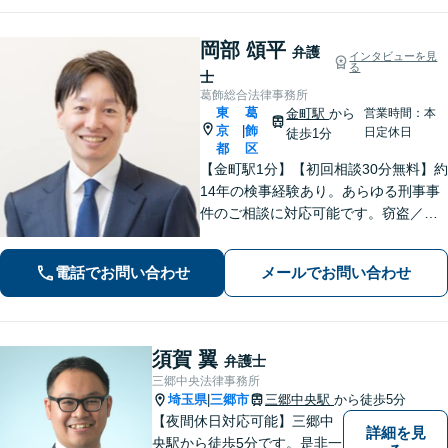
岡部 頌平
弁護
インタビューを見
る
士
葛飾総合法律事務所
東
葛
金町駅
から
営業時間：本
京
飾
|
日定休日
徒歩1分
都
区
【金町駅1分】【初回相談30分無料】約
14年の検事経験あり。あらゆる刑事事
件のご相談に対応可能です。窃盗／詐
欺／性犯罪など、ご家族の逮捕や在宅
事件は早急にご相談ください。【相続
電話でお問い合わせ
メールでお問い合わせ
事件もお任せください】遺産分割協
議・調停／遺留分／遺言書作成など幅
広く対応
須賀 翼
弁護士
三郷中央法律事務所
埼玉県
三郷市
三郷中央駅
から徒歩5分
|
【夜間休日対応可能】三郷中
詳細を見
央駅から徒歩5分です。是非一