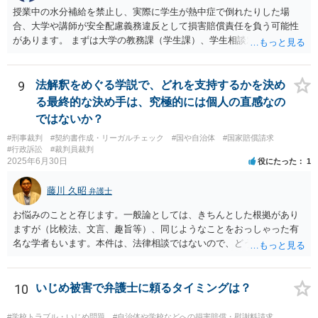
授業中の水分補給を禁止し、実際に学生が熱中症で倒れたりした場
合、大学や講師が安全配慮義務違反として損害賠償責任を負う可能性
があります。 まずは大学の教務課（学生課）、学生相談窓口、ハラス
メント相談窓口などに、現在の状況を相談することをお勧めします。
大学側から教師へ指導を入れてもらうのが一番安全で確実な方法で
す。
9
法解釈をめぐる学説で、どれを支持するかを決め
る最終的な決め手は、究極的には個人の直感なの
ではないか？
#刑事裁判
#契約書作成・リーガルチェック
#国や自治体
#国家賠償請求
#行政訴訟
#裁判員裁判
2025年6月30日
役にたった
1
藤川 久昭
弁護士
お悩みのことと存じます。一般論としては、きちんとした根拠があり
ますが（比較法、文言、趣旨等）、同じようなことをおっしゃった有
名な学者もいます。本件は、法律相談ではないので、どうしてもお知
りになりたいのならば、この手の問題に精通した弁護士等に、ネット
ではなく直接教授をうけるのが良いと思われます。
10
いじめ被害で弁護士に頼るタイミングは？
#学校トラブル・いじめ問題
#自治体や学校などへの損害賠償・慰謝料請求