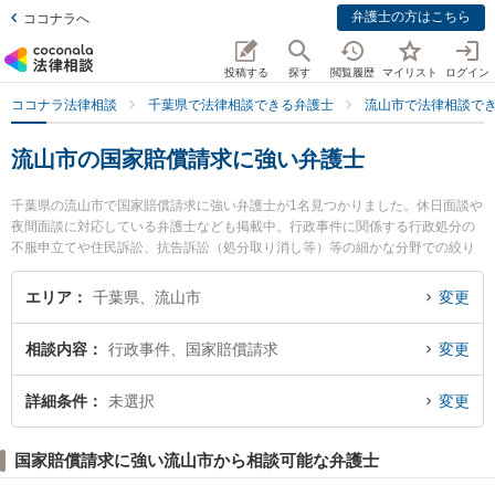
弁護士の方はこちら
ココナラへ
投稿する
探す
閲覧履歴
マイリスト
ログイン
ココナラ法律相談
千葉県で法律相談できる弁護士
流山市で法律相談で
流山市の国家賠償請求に強い弁護士
千葉県の流山市で国家賠償請求に強い弁護士が1名見つかりました。休日面談や
夜間面談に対応している弁護士なども掲載中。行政事件に関係する行政処分の
不服申立てや住民訴訟、抗告訴訟（処分取り消し等）等の細かな分野での絞り
込み検索もでき便利です。特にルポながれやま法律事務所の牧田 史弁護士のプ
ロフィール情報や弁護士費用、強みなどが注目されています。『流山市で土日
エリア
千葉県、流山市
変更
や夜間に発生した国家賠償請求のトラブルを今すぐに弁護士に相談したい』
『国家賠償請求のトラブル解決の実績豊富な近くの弁護士を検索したい』『初
相談内容
行政事件、国家賠償請求
変更
回相談無料で国家賠償請求を法律相談できる流山市内の弁護士に相談予約した
い』などでお困りの相談者さんにおすすめです。
詳細条件
未選択
変更
国家賠償請求に強い流山市から相談可能な弁護士