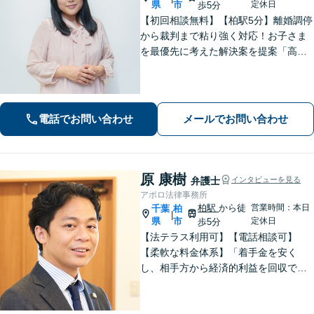
県
市
定休日
歩5分
【初回相談無料】【柏駅5分】離婚調停
から裁判まで粘り強く対応！お子さま
を最優先に考えた解決案を提案「高齢
者・障がい者の方の相続を全力サポー
ト」「遺言書作成で紛争回避」「不動
産相続に強い」【完全個室制】【休
日・夜間面談可】【分割・後払い対
電話でお問い合わせ
メールでお問い合わせ
応】
原 康樹
弁護士
インタビューを見る
アポロ法律事務所
柏駅
から徒
営業時間：本日
千葉
柏
|
県
市
定休日
歩5分
【法テラス利用可】【電話相談可】
【柔軟な料金体系】「着手金を安く
し、相手方から経済的利益を回収でき
た場合は報酬金で補う」などの対応も
可能です。離婚・男女問題、借金・債
務整理、 相続・遺言 、労働・雇用、交