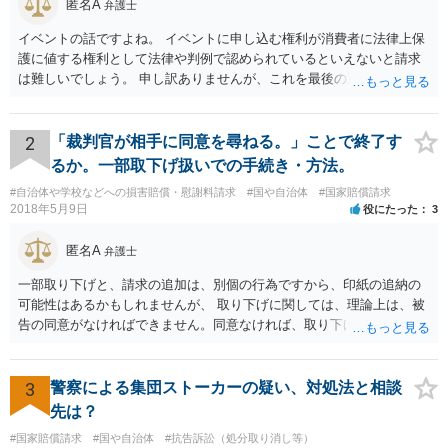
匿名A
弁護士
イベントの話ですよね。 イベントに申し込む権利が消費者に法律上保
護に値する権利として法律や判例で認められているといえないと請求
は難しいでしょう。 申し訳ありませんが、これを最後の返信としま
す。
2
「裁判官が相手に同意を尋ねる。」ことで終了す
るか。一部取下げ扱いでの手続き・方法。
#自治体や学校などへの損害賠償・慰謝料請求
#国や自治体
#国家賠償請求
2018年5月9日
役にたった
3
匿名A
弁護士
一部取り下げと、請求の追加は、別個の行為ですから、印紙の追納の
可能性はあるかもしれませんが、 取り下げに関しては、理論上は、被
告の同意がなければできません。同意なければ、取り下げられず従前
の請求額のまま進行します。 ただ、一部取り下げの場合は、裁判官か
ら、よろしいですねなど尋ねられて同意しないケースは、少ないよう
に思えます。
3
警察による集団ストーカーの疑い、対処法と相談
先は？
#国家賠償請求
#国や自治体
#抗告訴訟（処分取り消し等）