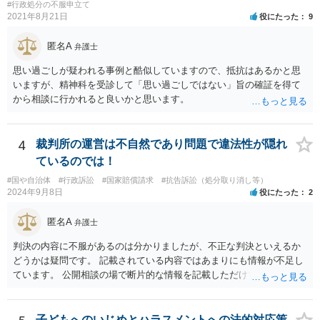
#行政処分の不服申立て
2021年8月21日
役にたった
9
匿名A
弁護士
思い過ごしが疑われる事例と酷似していますので、抵抗はあるかと思
いますが、精神科を受診して「思い過ごしではない」旨の確証を得て
から相談に行かれると良いかと思います。
4
裁判所の運営は不自然であり問題で違法性が隠れ
ているのでは！
#国や自治体
#行政訴訟
#国家賠償請求
#抗告訴訟（処分取り消し等）
2024年9月8日
役にたった
2
匿名A
弁護士
判決の内容に不服があるのは分かりましたが、不正な判決といえるか
どうかは疑問です。 記載されている内容ではあまりにも情報が不足し
ています。 公開相談の場で断片的な情報を記載しただけでは判断が難
しいため、事件の記録一式をもって弁護士に相談に行くべきかと思い
ます。
子どもへのいじめとハラスメントへの法的対応策