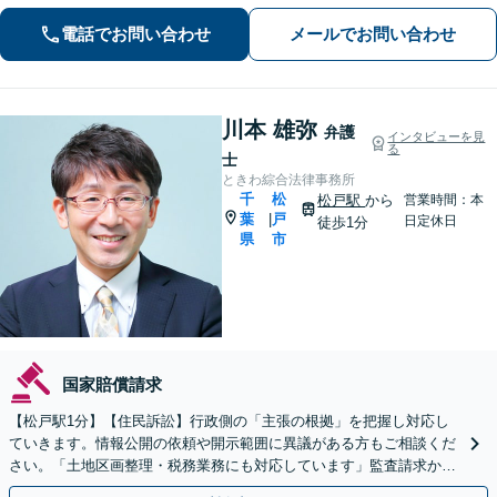
通事故 など【柏駅5分】
電話でお問い合わせ
メールでお問い合わせ
川本 雄弥
弁護
インタビューを見
る
士
ときわ綜合法律事務所
千
松
松戸駅
から
営業時間：本
葉
戸
|
日定休日
徒歩1分
県
市
国家賠償請求
【松戸駅1分】【住民訴訟】行政側の「主張の根拠」を把握し対応し
ていきます。情報公開の依頼や開示範囲に異議がある方もご相談くだ
さい。「土地区画整理・税務業務にも対応しています」監査請求から
訴訟までお任せください。