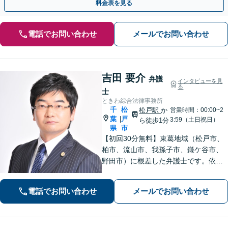
料金表を見る
電話でお問い合わせ
メールでお問い合わせ
吉田 要介
弁護
インタビューを見
る
士
ときわ綜合法律事務所
千
松
松戸駅
か
営業時間：00:00~2
葉
戸
|
3:59（土日祝日）
ら徒歩1分
県
市
【初回30分無料】東葛地域（松戸市、
柏市、流山市、我孫子市、鎌ケ谷市、
野田市）に根差した弁護士です。依頼
者のご意向を確認の上、徹底して案件
の解決に当たります。離婚・交通事
電話でお問い合わせ
メールでお問い合わせ
故・債務整理をはじめとする諸問題に
お困りの際はまずはご相談下さい。