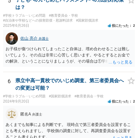
5
は？
#学校トラブル・いじめ問題
#教育委員会・学校
#自治体や学校などへの損害賠償・慰謝料請求
#国家賠償請求
2025年6月26日
役にたった
2
佐山 亮介
弁護士
お子様が傷つけられてしまったこと自体は、埋め合わせることは難し
いでしょう。その点は非常に心苦しく思います。やるとするとお金で
の解決、ということになりましょうが、その場合は①学校側のいじ
め・ハラスメント認定を材料に問題のクラスメイトの親に損害賠償請
求をすること、②学校が公立学校ならば自治体に対する国家賠償請求
／私立学校ならば担任＋学校に対する損害賠償請求をすることが考え
6
県立中高一貫校でのいじめ調査、第三者委員会へ
られます。 ①については、保護者の監督義務が認められるかどうかが
の変更は可能？
焦点になるでしょう。
#学校トラブル・いじめ問題
#国家賠償請求
#教育委員会・学校
2024年9月20日
役にたった
2
匿名A
弁護士
あくまでも知事による判断です。 現時点で第三者委員会を設置するこ
とも考えられますし、 学校側の調査に対して、再調査委員会を設置す
ることも考えられます。