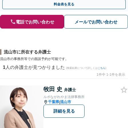
可能です【夜間・休日相談可】【完全個室】
料金表を見る
電話でお問い合わせ
メールでお問い合わせ
流山市に所在する弁護士
流山市の事務所等での面談予約が可能です。
1
人の弁護士が見つかりました
(検索結果について詳しくは
こちら
)
1件中 1-1件を表示
牧田 史
弁護士
ルポながれやま法律事務所
千葉県
流山市
|
詳細を見る