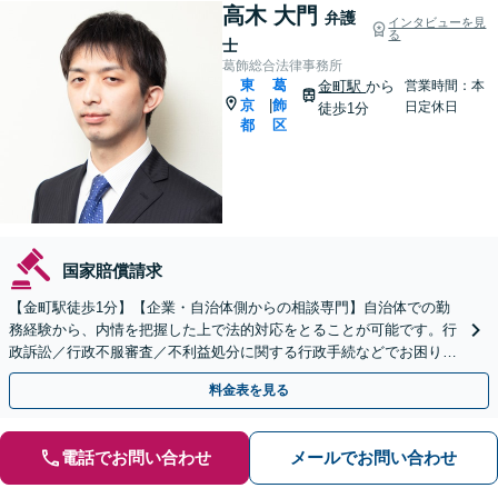
高木 大門
弁護
インタビューを見
る
士
葛飾総合法律事務所
東
葛
金町駅
から
営業時間：本
京
飾
|
日定休日
徒歩1分
都
区
国家賠償請求
【金町駅徒歩1分】【企業・自治体側からの相談専門】自治体での勤
務経験から、内情を把握した上で法的対応をとることが可能です。行
政訴訟／行政不服審査／不利益処分に関する行政手続などでお困りの
方はご相談ください。【初回30分来所相談無料】
料金表を見る
電話でお問い合わせ
メールでお問い合わせ