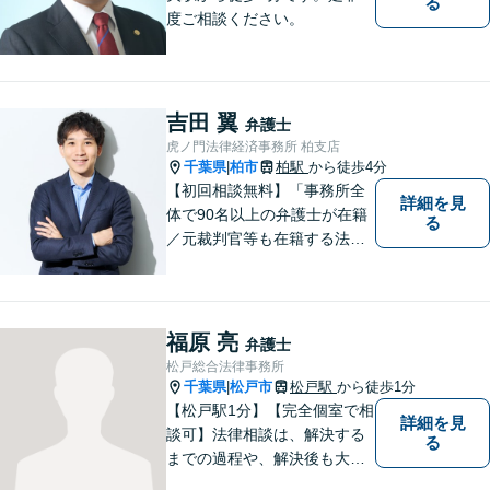
る
度ご相談ください。
吉田 翼
弁護士
虎ノ門法律経済事務所 柏支店
千葉県
柏市
柏駅
から徒歩4分
|
【初回相談無料】「事務所全
詳細を見
体で90名以上の弁護士が在籍
る
／元裁判官等も在籍する法律
事務所／創業1972年」注力分
野の限定と本店との密な連携
「本店の税理士及び司法書士
と連携し、税務・登記もワン
福原 亮
弁護士
ストップで対応可」【休日・
松戸総合法律事務所
夜間相談可】
千葉県
松戸市
松戸駅
から徒歩1分
|
【松戸駅1分】【完全個室で相
詳細を見
談可】法律相談は、解決する
る
までの過程や、解決後も大切
だと考えています。依頼者に