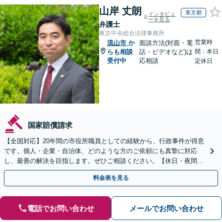
山岸 丈朗
東京都
インタビュ
ーを見る
弁護士
東京中央総合法律事務所
営業時
流山市
か
面談方法(対面・電
らも相談
話・ビデオなど)は
間：本日
受付中
応相談
定休日
国家賠償請求
【全国対応】20年間の市役所職員としての経験から、行政事件が得意
です。個人・企業・自治体、どのような方のご依頼にも真摯に対応
し、最善の解決を目指します。ぜひご相談ください。【休日・夜間相
談可】【ビデオ面談可】【銀座駅1分】
料金表を見る
電話でお問い合わせ
メールでお問い合わせ