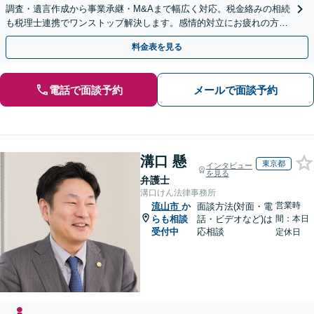
調査・遺言作成から事業承継・M&Aまで幅広く対応。税金絡みの相続
も税理士連携でワンストップ解決します。感情的対立にお疲れの方や
紛争予防をご検討の方も、お気軽にご相談ください。
料金表を見る
電話で面談予約
メールで面談予約
溝口 懸
東京都
インタビュー
を見る
弁護士
溝口けん法律事務所
営業時
流山市
か
面談方法(対面・電
らも相談
話・ビデオなど)は
間：本日
受付中
応相談
定休日