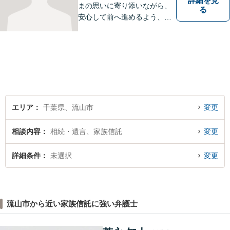
詳細を見
まの思いに寄り添いながら、
る
安心して前へ進めるよう、全
力でサポートいたします。ど
んなに小さなお悩みでも気軽
にご相談いただける「信頼で
きる弁護士」を目指していま
す。【地元密着型の事務所】
【近隣駐車場あり】
エリア
千葉県、流山市
変更
相談内容
相続・遺言、家族信託
変更
詳細条件
未選択
変更
流山市から近い家族信託に強い弁護士