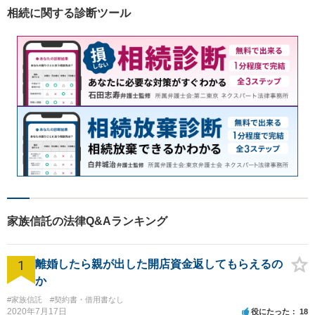
ポートします。【電話相談
相続に関する診断ツール
可】
家族信託の法律Q&Aランキング
1
離婚したら親が出した開店資金返してもらえるの
か
#家族信託
#契約書・借用書なし
2020年7月17日
役にたった
18