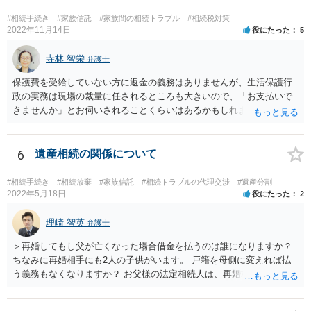
#相続手続き
#家族信託
#家族間の相続トラブル
#相続税対策
2022年11月14日
役にたった
5
寺林 智栄
弁護士
保護費を受給していない方に返金の義務はありませんが、生活保護行
政の実務は現場の裁量に任されるところも大きいので、「お支払いで
きませんか」とお伺いされることくらいはあるかもしれません。 通報
するかどうかは、あなたとお父さんの妹さんとの関係などを総合的に
考えてご判断いただくのが良いと思います。
6
遺産相続の関係について
#相続手続き
#相続放棄
#家族信託
#相続トラブルの代理交渉
#遺産分割
2022年5月18日
役にたった
2
理崎 智英
弁護士
＞再婚してもし父が亡くなった場合借金を払うのは誰になりますか？
ちなみに再婚相手にも2人の子供がいます。 戸籍を母側に変えれば払
う義務もなくなりますか？ お父様の法定相続人は、再婚相手とご相談
者様なので、お父様の借金はご相談者様も相続することになります。
戸籍がどこにあるのかは関係ありません。 ただし、お父様が亡くなっ