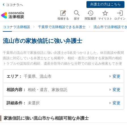
弁護士の方はこちら
ココナラへ
投稿する
探す
閲覧履歴
マイリスト
ログイン
ココナラ法律相談
千葉県で法律相談できる弁護士
流山市で法律相談で
流山市の家族信託に強い弁護士
千葉県の流山市で家族信託に強い弁護士が3名見つかりました。休日面談や夜間
面談に対応している弁護士なども掲載中。相続・遺言に関係する家族間の相続
トラブルや認知症の相続、遺産分割等の細かな分野での絞り込み検索もでき便
利です。特にかえで法律事務所の森 伸之弁護士やルポながれやま法律事務所の
牧田 史弁護士、南流山法律事務所の香遠 優介弁護士のプロフィール情報や弁護
エリア
千葉県、流山市
変更
士費用、強みなどが注目されています。『流山市で土日や夜間に発生した家族
信託のトラブルを今すぐに弁護士に相談したい』『家族信託のトラブル解決の
相談内容
相続・遺言、家族信託
変更
実績豊富な近くの弁護士を検索したい』『初回相談無料で家族信託を法律相談
できる流山市内の弁護士に相談予約したい』などでお困りの相談者さんにおす
すめです。
詳細条件
未選択
変更
家族信託に強い流山市から相談可能な弁護士