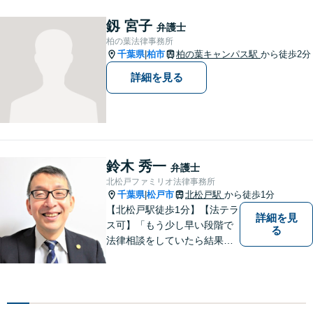
料】
釼 宮子
弁護士
柏の葉法律事務所
千葉県
柏市
柏の葉キャンパス駅
から徒歩2分
|
詳細を見る
鈴木 秀一
弁護士
北松戸ファミリオ法律事務所
千葉県
松戸市
北松戸駅
から徒歩1分
|
【北松戸駅徒歩1分】【法テラ
詳細を見
ス可】「もう少し早い段階で
る
法律相談をしていたら結果が
変わっていた」問題を解決し
たい。「家族のお悩みを、ま
るごと笑顔に」をモットー
に、皆さんの明るい未来をサ