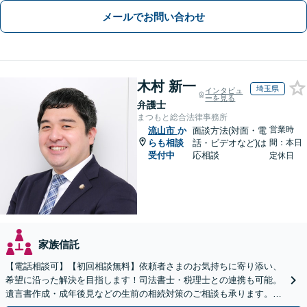
メールでお問い合わせ
木村 新一
埼玉県
インタビュ
ーを見る
弁護士
まつもと総合法律事務所
営業時
流山市
か
面談方法(対面・電
らも相談
話・ビデオなど)は
間：本日
受付中
応相談
定休日
家族信託
【電話相談可】【初回相談無料】依頼者さまのお気持ちに寄り添い、
希望に沿った解決を目指します！司法書士・税理士との連携も可能。
遺言書作成・成年後見などの生前の相続対策のご相談も承ります。