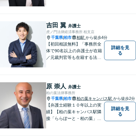
お気軽にご相談下さい。
吉田 翼
弁護士
虎ノ門法律経済事務所 柏支店
千葉県
柏市
柏駅
から徒歩4分
|
【初回相談無料】「事務所全
詳細を見
体で90名以上の弁護士が在籍
る
／元裁判官等も在籍する法律
事務所／創業1972年」注力分
野の限定と本店との密な連携
「本店の税理士及び司法書士
と連携し、税務・登記もワン
原 崇人
弁護士
ストップで対応可」【休日・
柏の葉法律事務所
夜間相談可】
千葉県
柏市
柏の葉キャンパス駅
から徒歩2分
|
【弁護士経験１０年以上の実
詳細を見
績】【柏の葉キャンパス駅隣
る
接「ららぽーと・柏の葉」
内】【不動産・遺産相続の解
決多数・同分野の初回相談無