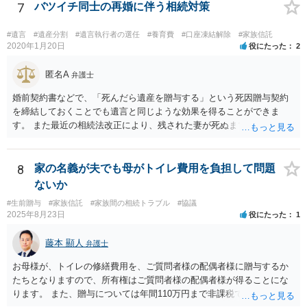
たことを知ってから３か月以内に家庭裁判所にて「相続放棄」の手続
7
バツイチ同士の再婚に伴う相続対策
をすれば、ご相談者様はお父様の借金は相続しません。
#遺言
#遺産分割
#遺言執行者の選任
#養育費
#口座凍結解除
#家族信託
2020年1月20日
役にたった
2
匿名A
弁護士
婚前契約書などで、「死んだら遺産を贈与する」という死因贈与契約
を締結しておくことでも遺言と同じような効果を得ることができま
す。 また最近の相続法改正により、残された妻が死ぬまで家に住み続
けられる権利として「配偶者居住権」という制度が設けられましたの
で、その制度を活用する方法も考えられます。 もし契約書の作成まで
視野に入れておられる場合は、お近くの弁護士、できれば相続に強い
8
家の名義が夫でも母がトイレ費用を負担して問題
弁護士にご相談なさるとよいでしょう。
ないか
#生前贈与
#家族信託
#家族間の相続トラブル
#協議
2025年8月23日
役にたった
1
藤本 顯人
弁護士
お母様が、トイレの修繕費用を、ご質問者様の配偶者様に贈与するか
たちとなりますので、所有権はご質問者様の配偶者様が得ることにな
ります。 また、贈与については年間110万円まで非課税であり、トイ