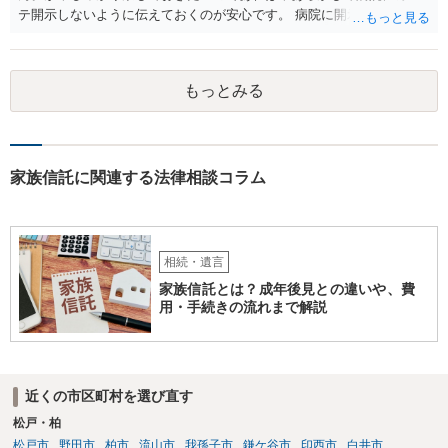
テ開示しないように伝えておくのが安心です。 病院に開示しないよう
に伝える書面を作ることはできますが，それがなくても開示はされる
可能性は低いのでコストパフォーマンスとしてはどうかなという感じ
がします。
もっとみる
家族信託に関連する法律相談コラム
相続・遺言
家族信託とは？成年後見との違いや、費
用・手続きの流れまで解説
近くの市区町村を選び直す
松戸・柏
松戸市
野田市
柏市
流山市
我孫子市
鎌ケ谷市
印西市
白井市