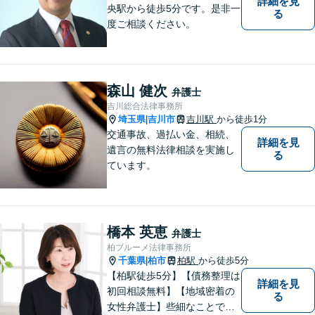
詳細を見
央駅から徒歩5分です。是非一
る
度ご相談ください。
森山 健次
弁護士
吉川総合法律事務所
埼玉県
吉川市
吉川駅
から徒歩1分
|
交通事故、過払い金、相続、
詳細を見
遺言の無料法律相談を実施し
る
ています。
橋本 英恵
弁護士
柏ブルーメ法律事務所
千葉県
柏市
柏駅
から徒歩5分
|
【柏駅徒歩5分】【債務整理は
詳細を見
初回相談無料】【地域密着の
る
女性弁護士】些細なことでも