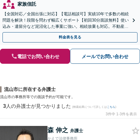
家族信託
【全国対応／全国出張に対応】【電話相談可】実績10年で多数の相続
問題を解決！段階を問わず幅広くサポート【初回30分面談無料】使い
込み・遺留分など泥沼化した事案に強い。相続放棄も対応。不動産相
続は次世代を見据えたご提案。生前対策もお任せを
料金表を見る
電話でお問い合わせ
メールでお問い合わせ
流山市に所在する弁護士
流山市の事務所等での面談予約が可能です。
3
人の弁護士が見つかりました
(検索結果について詳しくは
こちら
)
3件中 1-3件を表示
森 伸之
弁護士
かえで法律事務所