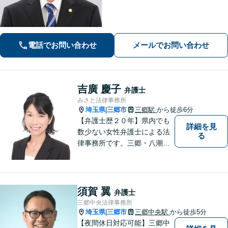
電話でお問い合わせ
メールでお問い合わせ
吉廣 慶子
弁護士
みさと法律事務所
埼玉県
三郷市
三郷駅
から徒歩6分
|
【弁護士歴２０年】県内でも
詳細を見
数少ない女性弁護士による法
る
律事務所です。三郷・八潮・
草加・吉川で多数の解決事例
あり。【三郷駅6分】【子連れ
相談可】【完全個室で相談】
須賀 翼
弁護士
三郷中央法律事務所
埼玉県
三郷市
三郷中央駅
から徒歩5分
|
【夜間休日対応可能】三郷中