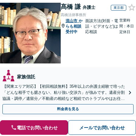
髙橋 謙
弁護士
東京都
髙橋法律事務所
営業時
流山市
か
面談方法(対面・電
らも相談
話・ビデオなど)は
間：本日
受付中
応相談
定休日
家族信託
【関東エリア対応】【初回相談無料】35年以上の弁護士経験で培った
「どんな相手でも臆さない、粘り強い交渉力」が強みです。遺産分割
協議・調停／遺留分／不動産の相続など相続でのトラブルやはお任せ
ください。遺言書や生前贈与など生前対策にも注力
料金表を見る
電話でお問い合わせ
メールでお問い合わせ