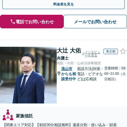
【夜間／休日の相談可能】
料金表を見る
電話でお問い合わせ
メールでお問い合わせ
大辻 大佑
東京都
インタビュ
ーを見る
弁護士
岡田・今西・山本法律事務所
営業時間：09:
流山市
面談方法(対面・
からも相
電話・ビデオな
00~21:00（土
談受付中
ど)は応相談
日祝日）
家族信託
【関東エリア対応】【初回30分相談無料】遺産分割・使い込み・財産