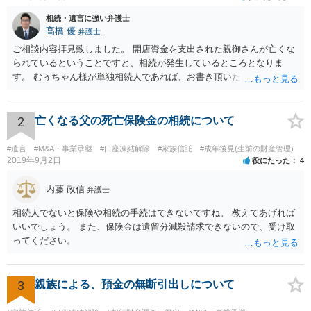
相続・遺言に強い弁護士
髙橋 優
弁護士
ご相談内容拝見致しました。 開店資金を支出された親御さんが亡くな
られているということですと、相続が発生しているところとなりま
す。 むぅちゃん様が単独相続人であれば、お書き頂いたような方法で
ご主人に書面を書いてもらうことで対応は可能かと思います。 他にも
相続人おられるということであれば、他の相続人との協議が必要とな
るところです。 また、当該点とは別にご主人から貸付ではなく贈与で
2
亡くなる父の死亡保険金の相続について
あると主張される可能性がございます。 その場合には、貸付であるこ
とを伺わせる事情をどれだけ積み重ねることが出来るか、というとこ
#遺言
#M&A・事業承継
#口座凍結解除
#家族信託
#成年後見(生前の財産管理)
ろとなります。 返済の事実や、返済を約束するメール等です。 金額の
2019年9月2日
役にたった
4
大きさや状況を考えると、一つ一つの問題を解決し、万が一に備えて
おく方が宜しいかと思います。 緊急という訳ではないかと思います
内藤 政信
弁護士
が、事前準備が早い方が有効な手段が増える傾向にありますので、早
相続人でないと保険や相続の手続はできないですね。 教えてあげれば
目に弁護士を入れられることを御検討頂くと良いかと思います。
いいでしょう。 また、保険金は遺留分減殺請求できないので、受け取
ってください。
3
親族による、預金の無断引出しについて