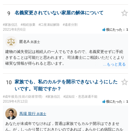
レの修繕費であればこの枠内に収まると思います。
9
名義変更されていない家屋の解体について
#家族信託
#相続放棄
#口座凍結解除
#遺産分割
2021年8月6日
役にたった
1
匿名A
弁護士
建物の滅失登記は相続人の一人でもできるので、名義変更せずに手続
きすることは可能だと思われます。 司法書士にご相談いただくとより
確実な情報が得られると思います。
10
家族でも、私のカルテを開示できないようにした
いです。可能ですか？
#成年後見(生前の財産管理)
#家族信託
#認知症・意思疎通不能
2019年4月12日
役にたった
1
馬場 龍行
弁護士
あなたが未成年でなければ，普通は家族でもカルテ開示はできませ
ん。が，しっかり禁じておきたいのであれば，あらかじめ病院にカル