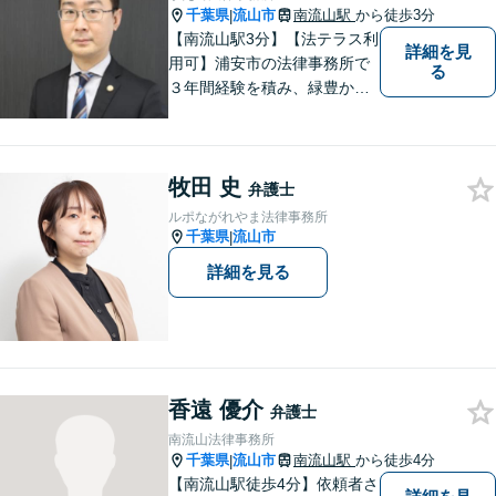
千葉県
流山市
南流山駅
から徒歩3分
|
【南流山駅3分】【法テラス利
詳細を見
用可】浦安市の法律事務所で
る
３年間経験を積み、緑豊かな
流山で独立開業した弁護士
が、皆さまのトラブル解決を
全力でサポートいたします。
牧田 史
一人一人に寄り添い、信頼関
弁護士
係を築きながら最善の解決策
ルポながれやま法律事務所
をご提供いたします。
千葉県
流山市
|
詳細を見る
香遠 優介
弁護士
南流山法律事務所
千葉県
流山市
南流山駅
から徒歩4分
|
【南流山駅徒歩4分】依頼者さ