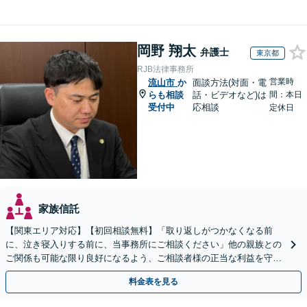
岡野 翔太
弁護士
東京都
RJB法律事務所
営業時
流山市
か
面談方法(対面・電
らも相談
話・ビデオなど)は
間：本日
受付中
応相談
定休日
家族信託
【関東エリア対応】【初回相談無料】「取り返しがつかなくなる前
に、泣き寝入りする前に、当事務所にご相談ください」他の親族との
ご関係も可能な限り良好になるよう、ご相談者様の正当な利益を守り
つつ、双方が納得できる着地点を探ります。
料金表を見る