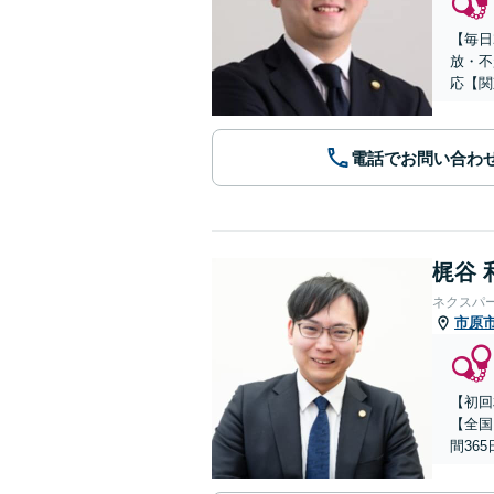
【毎日
放・不
応【関
電話でお問い合わ
梶谷 
ネクスパ
市原
【初回
【全国
間36