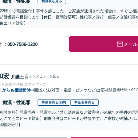
痴漢・性犯罪
料金表を見る
22時まで電話受付】事件を起こした、ご家族が逮捕された場合は、すぐご相
起訴獲得を目指します【休日・夜間対応可】性犯罪／暴行・傷害／交通犯罪
東エリア対応】
せ
メール
和宏
弁護士
インタビューを見る
ート法律事務所 大宮オフィス
市
からも相談受付中
面談方法(対面・電話・ビデオなど)は応相談
営業時間：09:
痴漢・性犯罪
事例を見る(2件)
料金表を見る
相談無料】児童売春・児童ポルノ禁止法違反など被害者が未成年の事件の示
どこでもスピード対応】刑事弁護はスピードが勝負です。ご家族が逮捕された
5日相談受付】