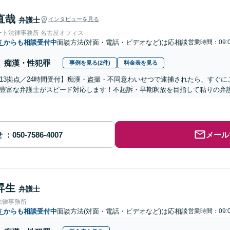
直哉
弁護士
インタビューを見る
ート法律事務所 名古屋オフィス
市
からも相談受付中
面談方法(対面・電話・ビデオなど)は応相談
営業時間：09:
痴漢・性犯罪
事例を見る(2件)
料金表を見る
13拠点／24時間受付】痴漢・盗撮・不同意わいせつで逮捕されたら、すぐ
豊富な弁護士がスピード対応します！不起訴・早期釈放を目指して粘りの弁
せ
メール
昇生
弁護士
法律事務所
市
からも相談受付中
面談方法(対面・電話・ビデオなど)は応相談
営業時間：09: