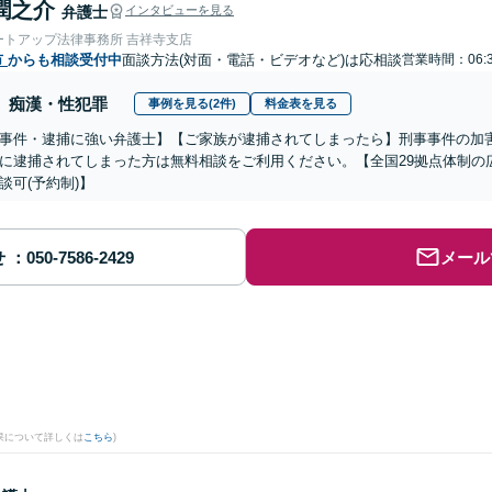
潤之介
弁護士
インタビューを見る
ートアップ法律事務所 吉祥寺支店
市
からも相談受付中
面談方法(対面・電話・ビデオなど)は応相談
営業時間：06:
痴漢・性犯罪
事例を見る(2件)
料金表を見る
事件・逮捕に強い弁護士】【ご家族が逮捕されてしまったら】刑事事件の加
に逮捕されてしまった方は無料相談をご利用ください。【全国29拠点体制の
談可(予約制)】
せ
メール
果について詳しくは
こちら
)