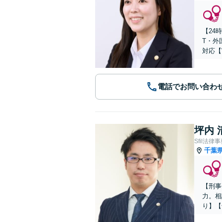
【24
T・外
対応【
電話でお問い合わ
坪内 
Sfil法律
千葉
【刑事
力。相
り】【