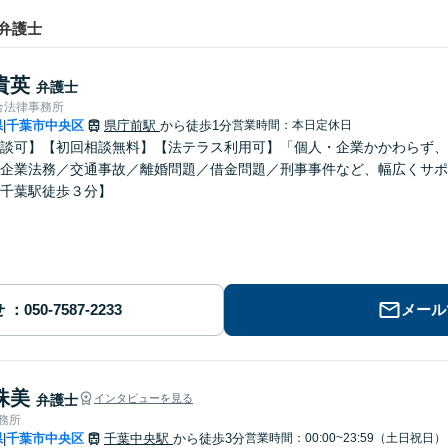
弁護士
貴英
弁護士
合法律事務所
県
千葉市中央区
県庁前駅
から徒歩1分
営業時間：本日定休日
|
談可】【初回相談無料】【法テラス利用可】「個人・企業かかわらず、
企業法務／交通事故／離婚問題／借金問題／刑事事件など、幅広くサポ
千葉駅徒歩３分】
せ
メール
珠美
弁護士
インタビューを見る
事務所
県
千葉市中央区
千葉中央駅
から徒歩3分
営業時間：00:00~23:59（土日祝日）
|