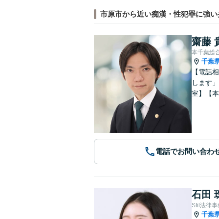
市原市から近い痴漢・性犯罪に強い
齋藤 
本千葉総
千葉
【電話相
します」
室】【本
電話でお問い合わ
石田 
Sfil法律
千葉