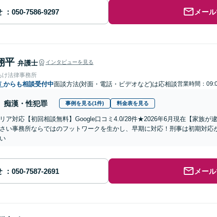
せ
メール
翔平
弁護士
インタビューを見る
あけ法律事務所
市
からも相談受付中
面談方法(対面・電話・ビデオなど)は応相談
営業時間：09:
痴漢・性犯罪
事例を見る(1件)
料金表を見る
リア対応【初回相談無料】Google口コミ4.0/28件★2026年6月現在【家
さい事務所ならではのフットワークを生かし、早期に対応！刑事は初期対応
い
せ
メール