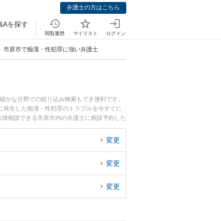
弁護士の方はこちら
&Aを探す
閲覧履歴
マイリスト
ログイン
市原市で痴漢・性犯罪に強い弁護士
の細かな分野での絞り込み検索もでき便利です。
に発生した痴漢・性犯罪のトラブルを今すぐに
法律相談できる市原市内の弁護士に相談予約した
変更
変更
変更