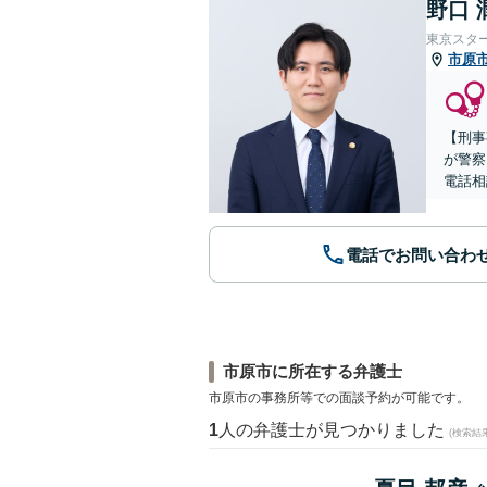
野口 
東京スタ
市原
【刑事
が警察
電話相
電話でお問い合わ
市原市に所在する弁護士
市原市の事務所等での面談予約が可能です。
1
人の弁護士が見つかりました
(検索結