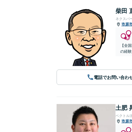
柴田 
ネクスパ
市原
【全国
の経験
電話でお問い合わ
土肥 
ベクトル
市原