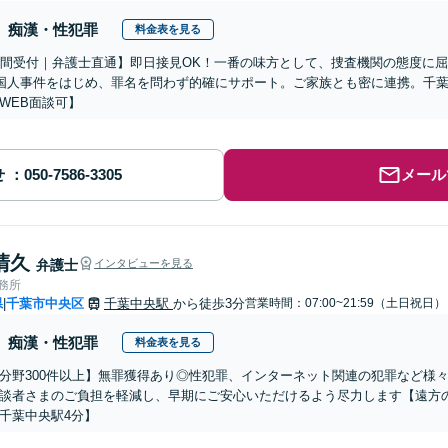
痴漢・性犯罪
料金表を見る
時間受付｜弁護士直通】即日接見OK！一番の味方として、捜査機関の態度に屈
国人事件をはじめ、罪名を問わず的確にサポート。ご家族とも密に連携。千
WEB面談可】
せ
メール
清久
弁護士
インタビューを見る
事務所
県
千葉市中央区
千葉中央駅
から徒歩3分
営業時間：07:00~21:59（土日祝日）
|
痴漢・性犯罪
料金表を見る
分野300件以上】無罪獲得あり◎性犯罪、インターネット関連の犯罪など様
談者さまのご負担を軽減し、早期にご安心いただけるよう尽力します【遠方
千葉中央駅4分】