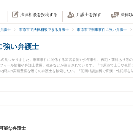
法律相談を投稿する
弁護士を探す
法律Q
弁護士
市原市で法律相談できる弁護士
市原市で刑事事件に強い弁護士
に強い弁護士
1名見つかりました。刑事事件に関係する加害者側や少年事件、再犯・前科あり等
ロフィール情報や弁護士費用、強みなどが注目されています。『市原市で土日や夜間
ル解決の実績豊富な近くの弁護士を検索したい』『初回相談無料で痴漢・性犯罪を
。
可能な弁護士