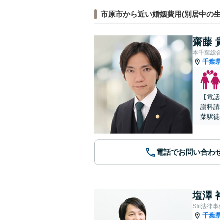
市原市から近い婚姻費用(別居中の生
齋藤 
本千葉総
千葉
【電話
謝料請
葉駅徒
電話でお問い合わ
塩澤 
Sfil法律
千葉