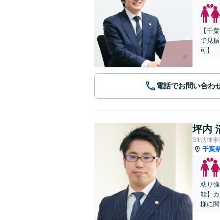
【千葉
で見据
可】
電話でお問い合わ
坪内 
Sfil法律
千葉
粘り強
能】カ
様に関