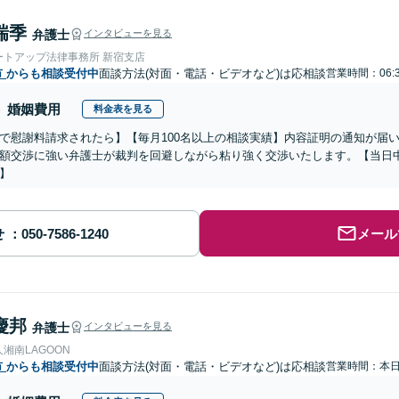
瑞季
弁護士
インタビューを見る
ートアップ法律事務所 新宿支店
市
からも相談受付中
面談方法(対面・電話・ビデオなど)は応相談
営業時間：06:
婚姻費用
料金表を見る
で慰謝料請求されたら】【毎月100名以上の相談実績】内容証明の通知が届
額交渉に強い弁護士が裁判を回避しながら粘り強く交渉いたします。【当日中
】
せ
メール
慶邦
弁護士
インタビューを見る
湘南LAGOON
市
からも相談受付中
面談方法(対面・電話・ビデオなど)は応相談
営業時間：本