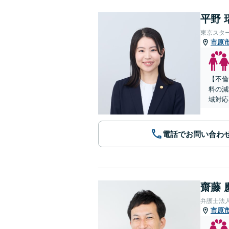
平野 
東京スタ
市原
【不倫
料の減
域対応
電話でお問い合わ
齋藤 
弁護士法人
市原