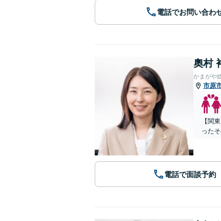
電話でお問い合わ
奧村 
かまがや
市原
【関東
ったそ
電話で面談予約