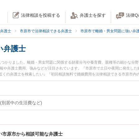
法律相談を投稿する
弁護士を探す
法律Q
弁護士
市原市で法律相談できる弁護士
市原市で離婚・男女問題に強い弁
い弁護士
見つかりました。離婚・男女問題に関係する財産分与や養育費、親権等の細かな分
情報や弁護士費用、強みなどが注目されています。『市原市で土日や夜間に発生した
近くの弁護士を検索したい』『初回相談無料で婚姻費用を法律相談できる市原市内
(別居中の生活費など)
強い市原市から相談可能な弁護士