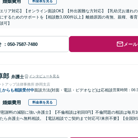
婚姻費用
料金表を見る
エリア対応】【オンライン面談OK】【外出困難な方対応】【乳幼児お連れ
にするためのサポートを【相談数3,000件以上】離婚原因の有無、親権、養
談可】
せ
メール
卓郎
弁護士
インタビューを見る
ートアップ法律事務所 静岡支店
市
からも相談受付中
面談方法(対面・電話・ビデオなど)は応相談
営業時間：06:
婚姻費用
料金表を見る
/慰謝料の減額に強い弁護士】【不倫相談は初回0円】不倫問題の相談は毎月1
たら弁護士へ無料相談。【電話相談でご契約まで対応可/来所不要】【全国対