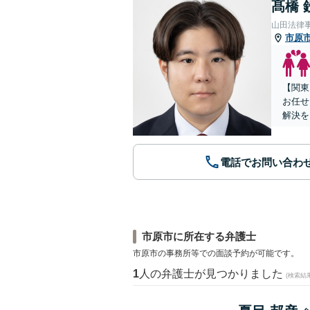
髙橋 
山田法律
市原
【関東
お任せ
解決を
電話でお問い合わ
市原市に所在する弁護士
市原市の事務所等での面談予約が可能です。
1
人の弁護士が見つかりました
(検索結