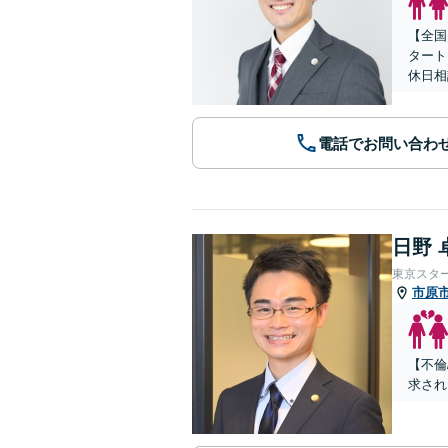
【全国
タート
休日相
電話でお問い合わ
日野 
東京スタ
市原
【不倫
求され