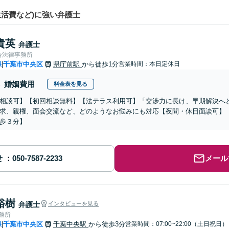
活費など)に強い弁護士
貴英
弁護士
合法律事務所
県
千葉市中央区
県庁前駅
から徒歩1分
営業時間：本日定休日
|
婚姻費用
料金表を見る
相談可】【初回相談無料】【法テラス利用可】「交渉力に長け、早期解決へ
求、親権、面会交流など、どのようなお悩みにも対応【夜間・休日面談可】
歩３分】
せ
メール
裕樹
弁護士
インタビューを見る
事務所
県
千葉市中央区
千葉中央駅
から徒歩3分
営業時間：07:00~22:00（土日祝日）
|