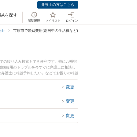
弁護士の方はこちら
&Aを探す
閲覧履歴
マイリスト
ログイン
護士
市原市で婚姻費用(別居中の生活費など)に強い弁護士
野での絞り込み検索もでき便利です。特に八幡宿
婚姻費用のトラブルを今すぐに弁護士に相談し
の弁護士に相談予約したい』などでお困りの相談
変更
変更
変更