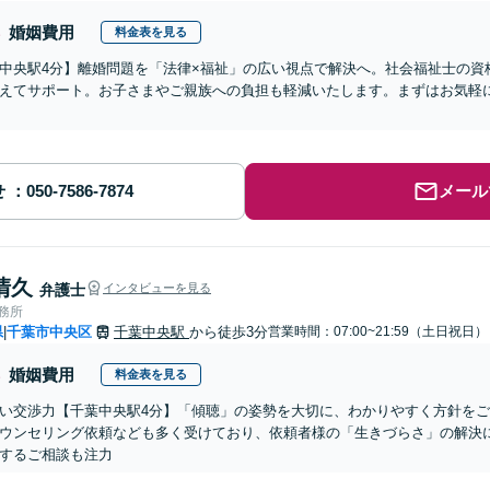
婚姻費用
料金表を見る
中央駅4分】離婚問題を「法律×福祉」の広い視点で解決へ。社会福祉士の資
えてサポート。お子さまやご親族への負担も軽減いたします。まずはお気軽
せ
メール
清久
弁護士
インタビューを見る
事務所
県
千葉市中央区
千葉中央駅
から徒歩3分
営業時間：07:00~21:59（土日祝日）
|
婚姻費用
料金表を見る
い交渉力【千葉中央駅4分】「傾聴」の姿勢を大切に、わかりやすく方針を
ウンセリング依頼なども多く受けており、依頼者様の「生きづらさ」の解決
するご相談も注力