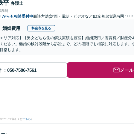
鉄平
弁護士
事務所
市
からも相談受付中
面談方法(対面・電話・ビデオなど)は応相談
営業時間：00:
婚姻費用
料金表を見る
エリア対応】【男女どちら側の解決実績も豊富】婚姻費用／養育費／財産分
ください。離婚の検討段階から訴訟まで、どの段階でも相談に対応します。
目指します。
せ
メール
果について詳しくは
こちら
)