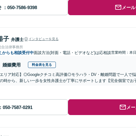
せ
メール
裕子
弁護士
インタビューを見る
総合法律事務所
市
からも相談受付中
面談方法(対面・電話・ビデオなど)は応相談
営業時間：本
婚姻費用
料金表を見る
エリア対応】◎Googleクチコミ高評価◎モラハラ・DV・離婚問題で一人
の時から、新しい一歩を女性弁護士が丁寧にサポートします【完全個室でお子
メー