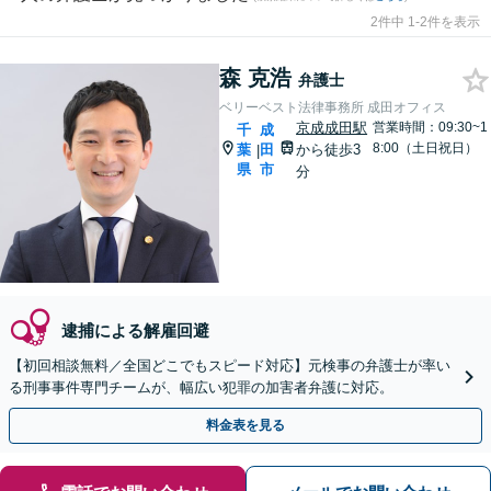
2件中 1-2件を表示
森 克浩
弁護士
ベリーベスト法律事務所 成田オフィス
京成成田駅
営業時間：09:30~1
千
成
8:00（土日祝日）
葉
田
から徒歩3
|
県
市
分
逮捕による解雇回避
【初回相談無料／全国どこでもスピード対応】元検事の弁護士が率い
る刑事事件専門チームが、幅広い犯罪の加害者弁護に対応。
料金表を見る