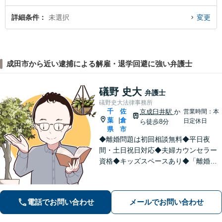
詳細条件
未選択
変更
成田市から近い逮捕による解雇・退学回避に強い弁護士
礒野 史大
弁護士
礒野史大法律事務所
千
佐
京成臼井駅
か
営業時間：本
葉
倉
|
日定休日
ら徒歩8分
県
市
◆離婚問題は初回相談無料◆平日夜
間・土日祝日対応◆夫婦カウンセラー
資格◆キッズスペースあり◆「離婚・
相続問題」を重点的に扱う法律事務
所。「悩んで困っている人を笑顔にし
たい！」が私の信条。【京成臼井駅か
電話でお問い合わせ
メールでお問い合わせ
ら徒歩8分】【専用駐車場】