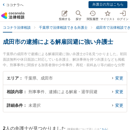
弁護士の方はこちら
ココナラへ
投稿する
探す
閲覧履歴
マイリスト
ログイン
ココナラ法律相談
千葉県で法律相談できる弁護士
成田市で法律相談で
成田市の逮捕による解雇回避に強い弁護士
千葉県の成田市で逮捕による解雇回避に強い弁護士が2名見つかりました。初回
面談無料や休日面談に対応している弁護士、解決事例を持つ弁護士なども掲載
中。刑事事件に関係する加害者側や少年事件、再犯・前科あり等の細かな分野
での絞り込み検索もでき便利です。特にベリーベスト法律事務所 成田オフィス
の森 克浩弁護士や弁護士法人心 成田法律事務所の松井 大幸弁護士のプロフィ
エリア
千葉県、成田市
変更
ール情報や弁護士費用、強みなどが注目されています。『成田市で土日や夜間
に発生した逮捕による解雇回避のトラブルを今すぐに弁護士に相談したい』
相談内容
刑事事件、逮捕による解雇・退学回避
変更
『逮捕による解雇回避のトラブル解決の実績豊富な近くの弁護士を検索した
い』『初回相談無料で逮捕による解雇回避を法律相談できる成田市内の弁護士
に相談予約したい』などでお困りの相談者さんにおすすめです。
詳細条件
未選択
変更
2
人の弁護士が見つかりました
(検索結果について詳しくは
こちら
)