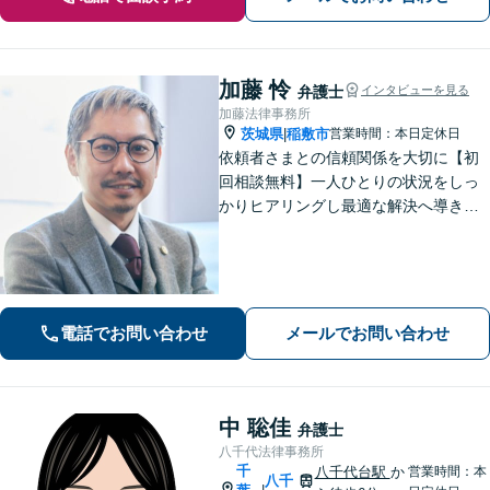
加藤 怜
弁護士
インタビューを見る
加藤法律事務所
茨城県
稲敷市
営業時間：本日定休日
|
依頼者さまとの信頼関係を大切に【初
回相談無料】一人ひとりの状況をしっ
かりヒアリングし最適な解決へ導きま
す／離婚・相続・交通事故・債務整
理・企業法務・個人事業など幅広く対
応／見通しや方針を明確に提案／弁護
士費用もわかりやすく説明【夜間相談
可】
電話でお問い合わせ
メールでお問い合わせ
中 聡佳
弁護士
八千代法律事務所
千
八千代台駅
か
営業時間：本
八千