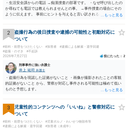
・生活安全課からの電話 →痴漢捜査の部署です。 ・なぜ呼び出したの
か尋ねても電話では教えられませんとの事。 →事件捜査の場合にその
ように伝えます。 事前にヒントを与えると言い訳されるからです。 ・
満員電車の中でかなり女性と密着してしまった可能性があるとの心当
たり →やはり痴漢として疑われているのでは。 そもそも痴漢をやって
ないのであれば、何も疑われる筋合いは無いわけですし狼狽える必要
2
盗撮行為の後日捜査や逮捕の可能性と初動対応に
はないですね。
ついて
#前科・前歴をつけたくない
#加害者
#逮捕による解雇・退学回避
#盗撮・のぞき
#不起訴
2026年7月27日
役にたった
2
刑事事件に強い弁護士
井上 祐司
弁護士
・盗撮行為を現認した証拠がないこと ・画像が撮影されたことの客観
的証拠がないこと から、警察が対応し事件される可能性は極めて低い
ものと予想します。
3
児童性的コンテンツへの「いいね」と警察対応に
ついて
#前科・前歴をつけたくない
#児童ポルノ・わいせつ物頒布等
#逮捕による解雇・退学回避
#加害者（未成年）