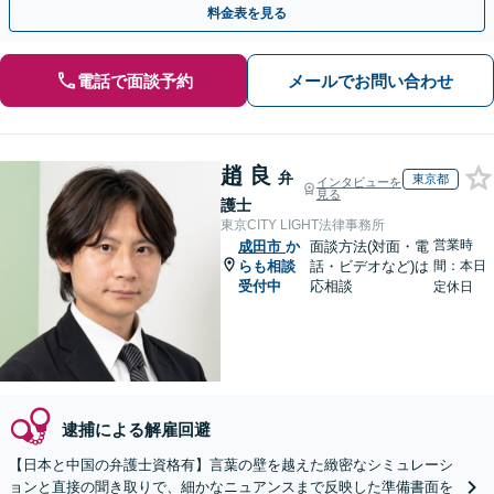
料金表を見る
電話で面談予約
メールでお問い合わせ
趙 良
弁
東京都
インタビューを
見る
護士
東京CITY LIGHT法律事務所
営業時
成田市
か
面談方法(対面・電
らも相談
話・ビデオなど)は
間：本日
受付中
応相談
定休日
逮捕による解雇回避
【日本と中国の弁護士資格有】言葉の壁を越えた緻密なシミュレーシ
ョンと直接の聞き取りで、細かなニュアンスまで反映した準備書面を