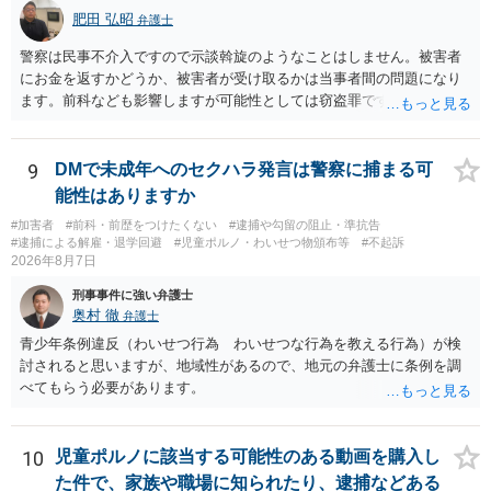
査の対象になることはありません。 警察から連絡がくることもないで
肥田 弘昭
弁護士
しょう。 【質問２】 見せようと思っていないことは，服を着たりする
行為から明らかです。したがいまして，注意を受けることさえありま
警察は民事不介入ですので示談斡旋のようなことはしません。被害者
せん。まして，刑罰として罰せられることもありません。 【質問３】
にお金を返すかどうか、被害者が受け取るかは当事者間の問題になり
以上のように犯罪の嫌疑が否定されますから，逮捕勾留される可能性
ます。前科なども影響しますが可能性としては窃盗罪ですので、逮捕
はありません。その理由がないのです。 【質問４】 起訴猶予は，犯罪
勾留や略式起訴などの可能性もあります。ご参考にしてください。
が成立することが前提ですので，不起訴とする理由としても前提を欠
いています。不起訴にするにしても，不起訴の可能性はありません。
9
DMで未成年へのセクハラ発言は警察に捕まる可
あえて不起訴の理由を挙げるなら，「嫌疑不十分」か「嫌疑なし」で
能性はありますか
す。
#加害者
#前科・前歴をつけたくない
#逮捕や勾留の阻止・準抗告
#逮捕による解雇・退学回避
#児童ポルノ・わいせつ物頒布等
#不起訴
2026年8月7日
刑事事件に強い弁護士
奥村 徹
弁護士
青少年条例違反（わいせつ行為 わいせつな行為を教える行為）が検
討されると思いますが、地域性があるので、地元の弁護士に条例を調
べてもらう必要があります。
10
児童ポルノに該当する可能性のある動画を購入し
た件で、家族や職場に知られたり、逮捕などある