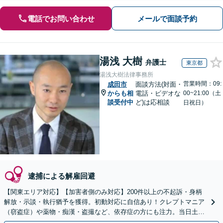
電話でお問い合わせ
メールで面談予約
湯浅 大樹
弁護士
東京都
湯浅大樹法律事務所
営業時間：09:
成田市
面談方法(対面・
からも相
電話・ビデオな
00~21:00（土
談受付中
ど)は応相談
日祝日）
逮捕による解雇回避
【関東エリア対応】【加害者側のみ対応】200件以上の不起訴・身柄
解放・示談・執行猶予を獲得。初動対応に自信あり！クレプトマニア
（窃盗症）や薬物・痴漢・盗撮など、依存症の方にも注力。当日土日
祝対応可。クリニックと連携し更生・治療までサポート