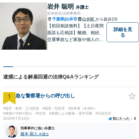
し、幸福な生活を実現するた
岩井 聡明
弁護士
めに努力を惜しみません。債
岩井総合法律事務所
務整理／刑事／企業法務／交
千葉県
白井市
白井駅
から徒歩2分
|
通事故など、あらゆる問題に
【初回相談無料】【土日夜間
詳細を見
対応可能◎
面談も応相談】離婚、相続、
る
交通事故など家族や個人のト
ラブルでお悩みの方は気軽に
ご相談ください。弁護士が誠
心誠意、ご納得いくまでお話
を聞き、具体的な解決案をご
提案させていただきます。
逮捕による解雇回避の法律Q&Aランキング
1
急な警察署からの呼び出し
#冤罪・無実・正当防衛
#痴漢・性犯罪
#加害者（未成年）
#逮捕や勾留の阻止・準抗告
#逮捕による解雇・退学回避
#示談交渉
2026年7月16日
役にたった
8
刑事事件に強い弁護士
藤本 顯人
弁護士