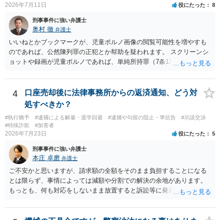
2026年7月11日
役にたった
8
刑事事件に強い弁護士
奥村 徹
弁護士
いいねとかブックマークが、児童ポルノ画像の閲覧可能性を増やすも
のであれば、公然陳列罪の正犯とか幇助を疑われます。 スクリーンシ
ョットや録画が児童ポルノであれば、単純所持罪（7条1項）になりま
す。 いいね・ブックマークが犯罪になるかは微妙ですが、もとの児童
ポルノ画像の陳列者の関連先として、任意で取調を受けた人はいま
す。 snsのサーバー凍結の具体的理由はわかりませんが、児童ポルノ
4
口座売却後に法律事務所からの返済通知、どう対
であれば、日本警察に連絡されて、日本の刑罰法規に触れる点があれ
処すべきか？
ば、捜査を受けることがあります。
#執行猶予
#逮捕による解雇・退学回避
#逮捕や勾留の阻止・準抗告
#示談交渉
#特殊詐欺
#加害者
2026年7月23日
役にたった
5
刑事事件に強い弁護士
本庄 卓磨
弁護士
ご不安かと思いますが、請求額の全額をそのまま負担することになる
とは限らず、事情によっては減額や分割での解決の余地があります。
もっとも、何も対応をしないまま放置すると訴訟等に発展してしまう
可能性がありますので、お早めに弁護士にご相談されることをおすす
めします。