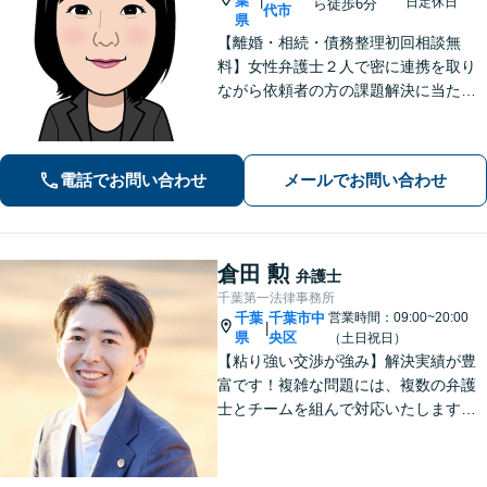
葉
|
日定休日
ら徒歩6分
代市
県
【離婚・相続・債務整理初回相談無
料】女性弁護士２人で密に連携を取り
ながら依頼者の方の課題解決に当たり
ます。今お困りのことが法律相談なの
か迷っていらっしゃる方も、ぜひお気
軽にご相談ください。感情面も含め丁
電話でお問い合わせ
メールでお問い合わせ
寧にお話をお聞きします。
倉田 勲
弁護士
千葉第一法律事務所
千葉
千葉市中
営業時間：09:00~20:00
|
県
央区
（土日祝日）
【粘り強い交渉が強み】解決実績が豊
富です！複雑な問題には、複数の弁護
士とチームを組んで対応いたします。
【安心・分かりやすい料金体系】些細
なお悩みにも、丁寧に寄り添い、不安
を軽減します。まずはお気軽にご相談