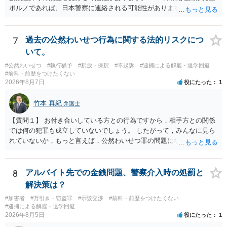
ポルノであれば、日本警察に連絡される可能性があります。 対応と
しては、犯罪を疑われるので、弁護士に相談した上で、画像を消去す
るなり、警察に相談するなり、検討してください
7
過去の公然わいせつ行為に関する法的リスクにつ
いて。
#公然わいせつ
#執行猶予
#釈放・保釈
#不起訴
#逮捕による解雇・退学回避
#前科・前歴をつけたくない
2026年8月7日
役にたった
1
竹本 真紀
弁護士
【質問１】 お付き合いしている方との行為ですから，相手方との関係
では何の犯罪も成立していないでしょう。 したがって，みんなに見ら
れていないか，もっと言えば，公然わいせつ罪の問題にならないかの
話だと思います。 公然わいせつ罪では，まず，公然性が必要です。 公
然性は，不特定又は多数の方が認識できる状態か否かで判断されま
す。 本件は，車の中という閉鎖された空間で行っており，不特定又は
8
アルバイト先での金銭問題、警察介入時の処罰と
多数の方が認識するのは困難な状態ですから，公然性はないと思いま
解決策は？
す。 また，意図的に示そうとする故意が必要ですが，本件では，通過
#加害者
#万引き・窃盗罪
#示談交渉
#前科・前歴をつけたくない
する車両があると服を着ている（わいせつな状態をなくしている）の
#逮捕による解雇・退学回避
ですから，むしろ見られないようにしており，故意が認められること
2026年8月5日
役にたった
1
はありません。 以上より，公然わいせつ罪には該当しませんから，捜