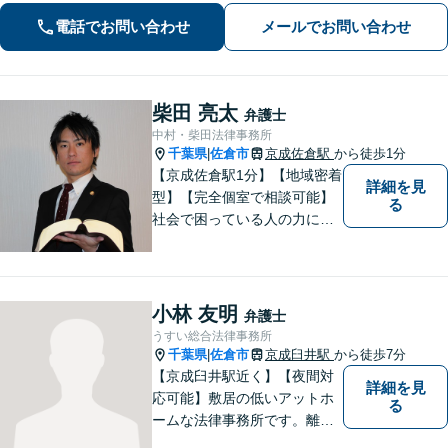
ください。
電話でお問い合わせ
メールでお問い合わせ
柴田 亮太
弁護士
中村・柴田法律事務所
千葉県
佐倉市
京成佐倉駅
から徒歩1分
|
【京成佐倉駅1分】【地域密着
詳細を見
型】【完全個室で相談可能】
る
社会で困っている人の力にな
りたいと思い、弁護士を志し
ました。地元の皆様からはお
金に関するご相談の他、遺産
相続、離婚・男女問題、交通
小林 友明
弁護士
事故の案件を広く受け付けて
うすい総合法律事務所
います。 ぜひご相談くださ
千葉県
佐倉市
京成臼井駅
から徒歩7分
|
い。
【京成臼井駅近く】【夜間対
詳細を見
応可能】敷居の低いアットホ
る
ームな法律事務所です。離婚
問題／相続問題／交通事故／