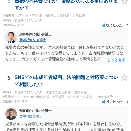
5
機械の不具合ですが、警察沙汰になる事はありま
すか？
#加害者
#万引き・窃盗罪
#逮捕による解雇・退学回避
#前科・前歴をつけたくない
2026年7月18日
役にたった
2
刑事事件に強い弁護士
藤本 顯人
弁護士
元警察官の弁護士です。 本来の料金では一個しか取得できないとのこ
とから、もう一個をそのまま取得してしまうと、占有離脱物横領にな
ります。 ガチャガチャの管理会社へ連絡して事情を説明して一個返還
するか、一回分の追加料金を支払って取得するのが良いと思います。
あるいは管理会社がお金は不要かつ返還不要との申し出があれば取得
しても問題ありません。
6
SNSでの未成年者録画、法的問題と対応策につい
て相談したい
#前科・前歴をつけたくない
#逮捕による解雇・退学回避
#児童ポルノ・わいせつ物頒布等
#不起訴
#加害者（未成年）
#執行猶予
2026年7月12日
役にたった
1
刑事事件に強い弁護士
奥村 徹
弁護士
児童ポルノを録画した場合は単純所持罪（7条1項）を疑われるので、
捜索差押等の捜査を受ける可能性があります。 ｘの凍結理由が児童