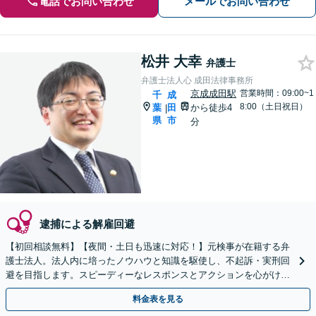
電話でお問い合わせ
メールでお問い合わせ
松井 大幸
弁護士
弁護士法人心 成田法律事務所
京成成田駅
営業時間：09:00~1
千
成
8:00（土日祝日）
葉
田
から徒歩4
|
県
市
分
逮捕による解雇回避
【初回相談無料】【夜間・土日も迅速に対応！】元検事が在籍する弁
護士法人。法人内に培ったノウハウと知識を駆使し、不起訴・実刑回
避を目指します。スピーディーなレスポンスとアクションを心がけ、
最善の解決を目指します【電話相談可】
料金表を見る