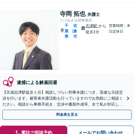
寺岡 拓也
弁護士
とげぬき法律事務所
千
佐
志津駅
から
営業時間：本
葉
倉
|
日定休日
徒歩1分
県
市
逮捕による解雇回避
【京成志津駅徒歩１分】相談しづらい刑事弁護につき、迅速な示談交
渉を行います。被害者弁護活動も行っていますのでお気軽にご相談く
ださい。相談から事務手続き、交渉や書面作成等、全て私が対応しま
す。【オンライン面談】
料金表を見る
電話で面談予約
メールでお問い合わせ