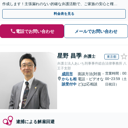
作成します！主張漏れのない的確な弁護活動で、ご家族の安心と権利
を誠実にお守りいたします【初回相談無料】
料金表を見る
電話でお問い合わせ
メールでお問い合わせ
星野 昌季
弁護士
東京都
弁護士法人あいち刑事事件総合法律事務所 八
王子支部
営業時間：00:
成田市
面談方法(対面・
からも相
電話・ビデオな
00~23:59（土
談受付中
ど)は応相談
日祝日）
逮捕による解雇回避