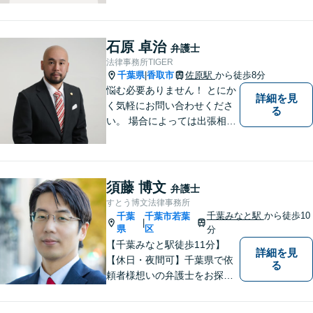
刑事事件／企業法務など、幅
広い法律トラブルに対応。
【地域に根差し他弁護士】的
石原 卓治
弁護士
確なアドバイスやサポートで
法律事務所TIGER
ご相談者様のお役に立てるよ
千葉県
香取市
佐原駅
から徒歩8分
|
う尽力します。
悩む必要ありません！ とにか
詳細を見
く気軽にお問い合わせくださ
る
い。 場合によっては出張相談
もさせていただきます。 htt
p://law-office-tiger.com/
須藤 博文
弁護士
すとう博文法律事務所
千葉みなと駅
から徒歩10
千葉
千葉市若葉
|
県
区
分
【千葉みなと駅徒歩11分】
詳細を見
【休日・夜間可】千葉県で依
る
頼者様想いの弁護士をお探し
ならぜひご相談を！依頼者様
の経済面・精神面を大切に