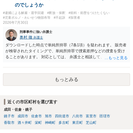
のでしょうか
#逮捕による解雇・退学回避
#釈放・保釈
#前科・前歴をつけたくない
#児童ポルノ・わいせつ物頒布等
#不起訴
#加害者
2026年7月30日
刑事事件に強い弁護士
奥村 徹
弁護士
ダウンロードした時点で単純所持罪（7条1項）を疑われます。 販売者
が検挙されたタイミングで、単純所持罪で捜索差押などの捜査を受け
ることがあります。 対応としては、 弁護士と相談して、 児童ポルノ
と知らなかったという弁解を厚くした書面を作成してもらい 警察に相
談しておく などが考えられます。
もっとみる
近くの市区町村を選び直す
成田・佐倉・銚子
銚子市
成田市
佐倉市
旭市
四街道市
八街市
富里市
匝瑳市
香取市
酒々井町
栄町
神崎町
多古町
東庄町
芝山町