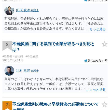
田代 航洋
弁護士
懲戒解雇、普通解雇いずれの場合でも、有効に解雇を行うためには就
業規則上の解雇事由に該当するというだけでは足りず、「社会通念上
の相当性」が認められる必要があります。平たく言えば、解雇の原因
となった行為が解雇に値するほどの行為かということが厳格に判断さ
れます。 日本の労働法上、解雇は非常にハードルが高いです。 解雇が
有効か無効かという点は能力不足の程度にもよりますが、顧問弁護士
2
不当解雇に関する裁判で企業が取るべき対応と
の先生は具体的な事情を検討した上で能力不足の程度が解雇を有効と
は？
するほどではないと判断されたのだと思います。 例えば、無断欠勤を
#経営者・会社側
#不当解雇
連続する、会社のお金を横領する等の場合には一発で解雇した場合で
2025年1月31日
役にたった
22
も有効と判断されるケースも多いですが、たしかに能力不足のみの場
合はかなり解雇のハードルが高いと言わざるを得ません。 なお、懲戒
辻村 幸宏
弁護士
解雇の場合には、戒告、譴責、減給、出勤停止等解雇よりも軽い処分
を行い、改善を促したもののそれでも改善されない場合には解雇に踏
実際のところはわかりませんので、私は顧問の先生について批判的な
み切る等段階的に手順をい踏んだ場合は解雇が有効と判断される可能
コメントは差し控えますが、一般的には、弁護士として、事実と証拠
性が高まります。 高度人材の中途社員だから直ちに解雇しやすいとい
に基づき事件の見込みは伝えているものと推察します。仮に弁護士の
うわけではありませんが、高度人材の中途社員の場合は雇用契約上、
アドバイスが不十分であったり、説得が上手でなかったとしても、そ
相応に高い能力を求められているため能力不足か否かの判断が給与の
れを経営者自身が問題と感じていないのであれば、また、こちらにお
低い新卒の社員と比較すると厳格に判断される結果、解雇の有効性の
書きのような経営者のマインドからすれば、弁護士のせいではなく、
3
不当解雇裁判の戦略と早期解決の必要性について
判断が比較的甘くなるという可能性はあると考えます。 もっとも、高
根本的には弁護士選び含めて経営者の判断であり、責任ではないかと