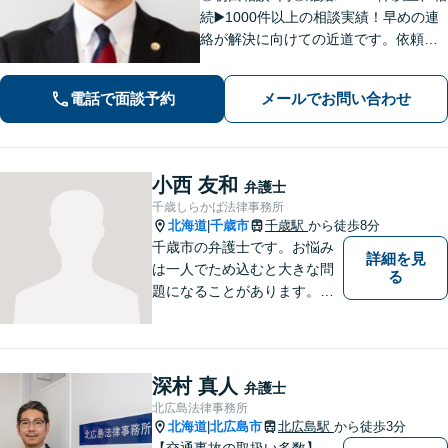
続▶️1000件以上の相談実績！早めの連
絡が解決に向けての近道です。依頼者
さまの「1番の味方」として、どんなお
悩みでも丁寧に説明しながら、解決に
電話で面談予約
メールでお問い合わせ
向けて尽力いたします。お気軽にご相
談ください【休日・夜間相談可】
小西 友和
弁護士
千歳しらかば法律事務所
北海道
千歳市
千歳駅
から徒歩8分
|
千歳市の弁護士です。お悩み
詳細を見
は一人でため込むと大きな問
る
題になることがあります。ぜ
ひ他の人に話すようにしてく
ださい。ご相談お待ちしてお
ります。
深村 真人
弁護士
北広島法律事務所
北海道
北広島市
北広島駅
から徒歩3分
|
【交通事故の取扱い多数】