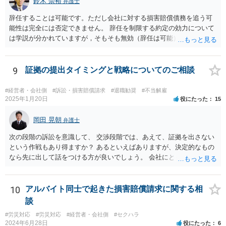
鈴木 崇裕
弁護士
辞任することは可能です。ただし会社に対する損害賠償債務を追う可
能性は完全には否定できません。 辞任を制限する約定の効力について
は学説が分かれていますが，そもそも無効（辞任は可能）と考える説
と，辞任の効力自体は認め，会社に対する債務不履行責任を負わされ
る可能性があると考える説が有力です。 ただし，いずれの説をとった
場合でも，会社にとって「不利な時期」に辞任したときは，「やむを
9
証拠の提出タイミングと戦略についてのご相談
得ない事由」がない限り，会社の損害を賠償しなければならなくなり
ます。 健康上の理由は「やむを得ない事由」の典型ですが，程度によ
#経営者・会社側
#訴訟・損害賠償請求
#退職勧奨
#不当解雇
って異なります。 子会社の代表取締役が辞任を認めてくれるのであれ
2025年1月20日
役にたった
15
ば，少なくとも法律上は，親会社（子会社にとっての株主）の承諾は
必要ありません。 なお，子会社の代表取締役には，取締役辞任の登記
岡田 晃朝
弁護士
をしてもらわなければなりません。 親会社が株主代表訴訟を提起する
次の段階の訴訟を意識して、 交渉段階では、あえて、証拠を出さない
ことは理論上可能ですが，あなたに対して追及できる責任は，あなた
という作戦もあり得ますか？ あるといえばありますが、決定的なもの
自身が会社に対して追う責任（例えば任務懈怠責任）の範囲に留まり
なら先に出して話をつける方が良いでしょう。 会社にとっても負担で
ます。子会社の負債をあなたに負わせることはできません。 実際上問
す。 また、そういう駆け引きは、裁判所における心象はよくないで
題となるのは，親会社からの圧力により，子会社の代表取締役があな
す。 それと認定はある事実と証拠の関係でされるので、一般の方が思
たの辞任に応じてくれない場合ですね。 子会社の代表取締役が全く動
うほどに駆け引き的な要素はありません。
10
アルバイト同士で起きた損害賠償請求に関する相
いてくれないと，辞任の登記をするためには，最終的には訴訟を提起
する必要が生じます。
談
#労災対応
#労災対応
#経営者・会社側
#セクハラ
2024年6月28日
役にたった
6