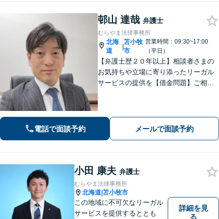
邨山 達哉
弁護士
むらやま法律事務所
北海
苫小牧
営業時間：09:30~17:00
|
道
市
（平日）
【弁護士歴２０年以上】相談者さまの
お気持ちや立場に寄り添ったリーガル
サービスの提供を【借金問題】ご相談
は何度でも無料！あなたとご家族、5年
先を見据えた解決策をご提案します
【相続問題】複雑な不動産相続も他士
業連携で円滑対応！【分割払いOK】
電話で面談予約
メールで面談予約
小田 康夫
弁護士
むらやま法律事務所
北海道
苫小牧市
|
この地域に不可欠なリーガル
詳細を見
サービスを提供するととも
る