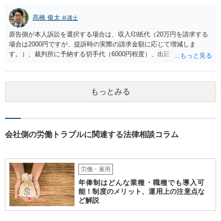
髙橋 俊太
弁護士
原告側が本人訴訟を選択する場合は、収入印紙代（20万円を請求する
場合は2000円ですが、提訴時の実際の請求金額に応じて増減しま
す。）、裁判所に予納する切手代（6000円程度）、出廷する際の交通
費などがかかります。 被告側が本人訴訟で対応する場合は、交通費、
書類郵送代（通信費等）の負担が考えられます。 弁護士に委任する場
合には、上記に加えて弁護士費用が必要となるのは、原告被告共通で
もっとみる
す。
会社側の労働トラブルに関連する法律相談コラム
労働・雇用
年俸制はどんな業種・職種でも導入可
能！制度のメリット、運用上の注意点な
ど解説