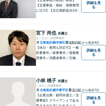
詳細を見
【交通事故・相続・債務整理
る
に注力】【北広島駅徒歩3分】
地元出身の弁護士がじっくり
耳を傾け、全力で取り組ませ
ていただきます。離婚、相
続、交通事故、労働、企業法
宮下 尚也
弁護士
務など、多岐に渡る分野に精
まこまない法律事務所
通しています。どうぞお気軽
北海道
札幌市南区
真駒内駅
から徒歩4分
|
にご連絡ください。
【休日・夜間も対応可】一般
詳細を見
民事事件／家事事件／債務整
る
理事件／消費者事件／労働事
件／刑事事件／会社関係など
幅広く対応いたします。費用
も丁寧にご説明。一人で悩み
を抱え込まず、まずは一度ご
小林 桃子
弁護士
相談ください！
こばやし法律事務所
北海道
札幌市豊平区
澄川駅
から徒歩7分
|
【企業法務・顧問弁護士／交
詳細を見
通事故】クライアントである
る
皆さまのお力になれるよう全