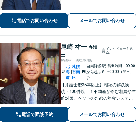
「寄り添う」ことを大切にしておりま
す。どのようなお悩みでも、まずは一
度弁護士にご相談ください。最善の解
電話でお問い合わせ
メールでお問い合わせ
決策を共に考えていきましょう。
尾崎 祐一
弁護
インタビューを見
る
士
尾崎祐一法律事務所
自衛隊前駅
営業時間：09:00
北
札幌
~20:00（平日）
海
市南
から徒歩8
|
道
区
分
【弁護士歴35年以上】相続の解決実
績・400件以上！不動産が絡む相続や生
前対策、ペットのための年金システム
など【自衛隊前駅8分】交通事故・借
金・刑事事件・不動産トラブルなど幅
電話で面談予約
メールでお問い合わせ
広く対応。依頼者の背景に潜む原因を
しっかり把握することを心がけていま
す。