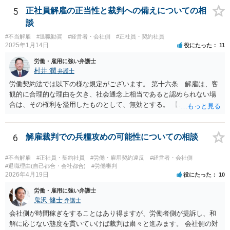
復職の気持ちを萎えさす意味で、ずるずると、裁判を引き延ばしてい
「合理的な解雇理由」とは認めないためです。 そのため、「能力不
5
正社員解雇の正当性と裁判への備えについての相
る作戦もあるのでしょうか？ 原告は、その年俸に執着があるというこ
足」で解雇を争われると、会社側が立証責任を果たせず、まず裁判に
談
とで復職の意思があるということであればなおさら、時間がかかった
勝てない（＝解雇無効と判断されやすい）のです。 ご質問者様のイメ
からと言って復職の気持ちが萎えるということはあまりありません。
#不当解雇
#退職勧奨
#経営者・会社側
#正社員・契約社員
ージとは逆で、「高年俸・高度専門職だからこそ」、客観性・合理性
2025年1月14日
役にたった
11
現在、原告的に勝ち筋の見通しが十分あるということであれば、バッ
をより厳しく求められ、能力不足理由で解雇が認められるハードルは
クペイに対する期待から、萎える理由はまず見当たりません。 つまり
むしろ高くなります。 中途の高度人材を能力不足で解雇するときは、
労働・雇用に強い弁護士
会社も原告の取下を狙っているという作戦の問題ではなく、上記、顧
① 導入期の評価基準と実績の比較 ② 複数回にわたる注意・指導・教
村井 潤
弁護士
問会社の意思の問題だと思われます。 ＞反論の書面も、矛盾だらけの
育の実施 ③ 配置転換などほかの改善策の検討 などをしっかり記録し
労働契約法では以下の様な規定がございます。 第十六条 解雇は、客
反論となっており、論理破綻もしており、もうダメです。担当役員の
ておかないと、解雇は無効とされる可能性が極めて高いです。
観的に合理的な理由を欠き、社会通念上相当であると認められない場
言葉をそのまま、文章にしたのか、一貫したストーリー性もありませ
合は、その権利を濫用したものとして、無効とする。 【ご質問１に対
ん。 とありますが、代理人弁護士としては、事実経験者が述べたこと
して】 「役員に逆らった」ということの内容次第ですが、 役員がどの
をそのまま事実主張するしかありません。事実として矛盾がないよう
ような命令を下し、それにどの様な逆らい方をしたのかによっては、
にストーリー性を与えるとそれは事実の捏造を伴うからです。
権利の濫用として解雇が無効とされる恐れはあると思います。 【ご質
6
解雇裁判での兵糧攻めの可能性についての相談
問２に対して】 得ている給与が高かったかどうかは、普通解雇の上で
は判断が難しいと思います。 経営上整理解雇の必要がある際の場合と
#不当解雇
#正社員・契約社員
#労働・雇用契約違反
#経営者・会社側
は事案が異なると思われます。 【ご質問３に対して】 「協調性のな
#退職理由(自己都合・会社都合)
#労働審判
2026年4月19日
役にたった
10
さ」＝能力不足ということにもならない様に思います。 指導や面談も
なく解雇ちうことをされたのでしたら、反省するチャンスも与えなか
労働・雇用に強い弁護士
ったと評価されることになろうかと思われます。 以上、ご質問が簡略
鬼沢 健士
弁護士
ですので、一般論的な私見としてお答えします。 ご参考になさって下
会社側が時間稼ぎをすることはあり得ますが、労働者側が提訴し、和
さい。
解に応じない態度を貫いていけば裁判は粛々と進みます。 会社側の対