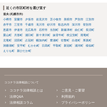
近くの市区町村を選び直す
道央 (札幌市外)
小樽市
室蘭市
夕張市
岩見沢市
苫小牧市
美唄市
芦別市
江別市
赤平市
三笠市
千歳市
滝川市
砂川市
歌志内市
深川市
登別市
恵庭市
伊達市
北広島市
石狩市
当別町
新篠津村
由仁町
長沼町
栗山町
月形町
浦臼町
新十津川町
妹背牛町
秩父別町
雨竜町
北竜町
沼田町
占冠村
幌加内町
豊浦町
壮瞥町
白老町
厚真町
洞爺湖町
安平町
むかわ町
日高町
平取町
新冠町
浦河町
様似町
えりも町
新ひだか町
ココナラ法律相談について
ココナラ法律相談とは
ご意見・ご要望
法律Q&A
利用規約
法律相談コラム
プライバシーポリシー