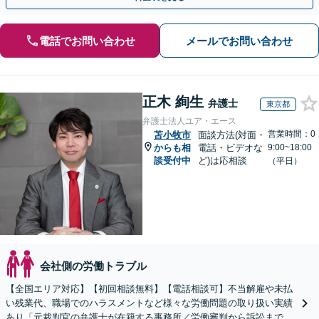
電話でお問い合わせ
メールでお問い合わせ
正木 絢生
弁護士
東京都
弁護士法人ユア・エース
営業時間：0
苫小牧市
面談方法(対面・
からも相
電話・ビデオな
9:00~18:00
談受付中
ど)は応相談
（平日）
会社側の労働トラブル
【全国エリア対応】【初回相談無料】【電話相談可】不当解雇や未払
い残業代、職場でのハラスメントなど様々な労働問題の取り扱い実績
あり「元裁判官の弁護士が在籍する事務所／労働審判から訴訟まで、