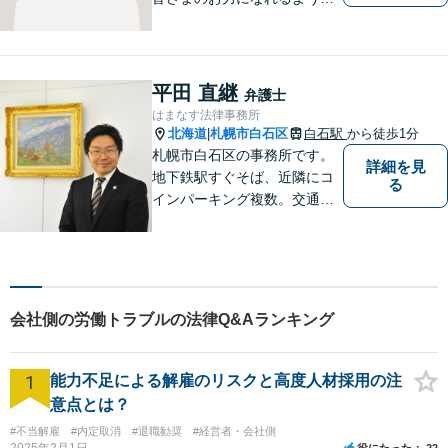
力を尽くします。お気軽にお
相談ください。
平田 直継
弁護士
はまなす法律事務所
北海道
札幌市白石区
白石駅
から徒歩1分
|
札幌市白石区の事務所です。
詳細を見
地下鉄駅すぐそば、近隣にコ
る
インパーキング複数。交通の
利便も良く、近隣の厚別区、
豊平区、清田区、北広島市、
恵庭市、千歳市、江別市から
もアクセス良好。相続、交通
事故、離婚、債務整理など幅
会社側の労働トラブルの法律Q&Aランキング
広く対応する４０代の経験豊
富な弁護士です。
1
能力不足による解雇のリスクと高度人材採用の注
意点とは？
#不当解雇
#内定取消
#退職勧奨
#経営者・会社側
2025年2月1日
役にたった
22