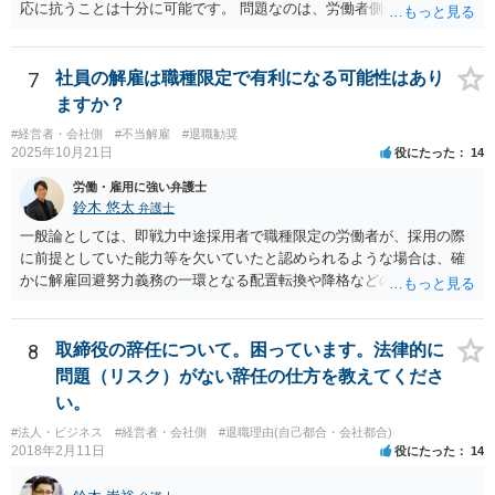
応に抗うことは十分に可能です。 問題なのは、労働者側が「争わな
い」「諦める」態度をとることです。
7
社員の解雇は職種限定で有利になる可能性はあり
ますか？
#経営者・会社側
#不当解雇
#退職勧奨
2025年10月21日
役にたった
14
労働・雇用に強い弁護士
鈴木 悠太
弁護士
一般論としては、即戦力中途採用者で職種限定の労働者が、採用の際
に前提としていた能力等を欠いていたと認められるような場合は、確
かに解雇回避努力義務の一環となる配置転換や降格などの措置は必ず
しも求められませんし、新卒総合職などの場合と比べると相対的には
解雇の有効性が認められやすい傾向にあります。 しかし、このような
場合でも、「会社が当該労働者に対してどの程度改善の機会を与えた
8
取締役の辞任について。困っています。法律的に
か」との点はやはり重要な要素となり（業務改善計画など、御指摘の
問題（リスク）がない辞任の仕方を教えてくださ
手段はその一例となるでしょう）、裁判上もこの点について争点化す
い。
る可能性が高いと思います。 具体的事案での見通しや戦略については
#法人・ビジネス
#経営者・会社側
#退職理由(自己都合・会社都合)
個別事情によりますので、顧問弁護士の先生等とよくご相談なさるの
2018年2月11日
役にたった
14
が良いかと思います。