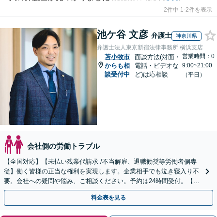
2件中 1-2件を表示
池ケ谷 文彦
弁護士
神奈川県
弁護士法人東京新宿法律事務所 横浜支店
営業時間：0
苫小牧市
面談方法(対面・
からも相
電話・ビデオな
9:00~21:00
談受付中
ど)は応相談
（平日）
会社側の労働トラブル
【全国対応】【未払い残業代請求 /不当解雇、退職勧奨等労働者側専
従】働く皆様の正当な権利を実現します。企業相手でも泣き寝入り不
要。会社への疑問や悩み、ご相談ください。予約は24時間受付。【初
回面談無料】【夜間・休日対応可】
料金表を見る