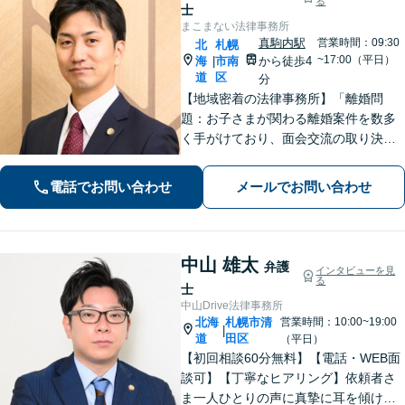
る
士
まこまない法律事務所
真駒内駅
営業時間：09:30
北
札幌
~17:00（平日）
海
市南
から徒歩4
|
道
区
分
【地域密着の法律事務所】「離婚問
題：お子さまが関わる離婚案件を数多
く手がけており、面会交流の取り決め
から父親側の親権獲得など、豊富な実
績があります」「相続問題：遺産分割
電話でお問い合わせ
メールでお問い合わせ
協議でのトラブルから遺留分をめぐる
争いまでトータルサポート」【WEB面
談対応】
中山 雄太
弁護
インタビューを見
る
士
中山Drive法律事務所
北海
札幌市清
営業時間：10:00~19:00
|
道
田区
（平日）
【初回相談60分無料】【電話・WEB面
談可】【丁寧なヒアリング】依頼者さ
ま一人ひとりの声に真摯に耳を傾け、