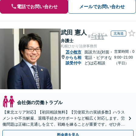
電話でお問い合わせ
メールでお問い合わせ
武田 憲人
北海道
インタビュ
ーを見る
弁護士
札幌ひかり法律事務所
営業時間：0
苫小牧市
面談方法(対面・
からも相
電話・ビデオな
9:00~21:00
談受付中
ど)は応相談
（平日）
会社側の労働トラブル
【東北エリア対応】【初回相談無料】【労使双方の実績多数】ハラス
メントや不当解雇、退職手続きのサポートなど幅広く対応します。労
働問題は正確に見通しを立て、戦略を練ることが重要です。ぜひ弁護
士にご相談ください。【電話相談可】【休日・夜間面談可】
料金表を見る