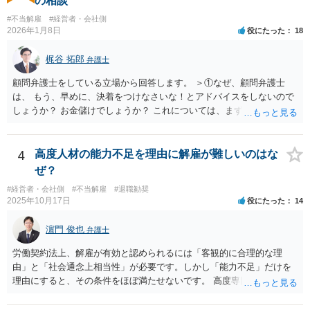
の相談
度人材の中途社員の場合でもやはり解雇のハードルは相応に高いもの
思います。実際、事件の見込みが芳しくないことやリスクをいくらお
となります。 今回のようなリスクを避ける観点からは、会社側として
#不当解雇
#経営者・会社側
伝えしても考えを変えていただけない経営者や依頼者はいますし、代
2026年1月8日
役にたった
18
無期雇用契約ではなく有期雇用契約で募集する、試用期間付を設け
理人として説明説得を尽くしてもあくまで決めるのは依頼者ですか
る、業務委託契約を検討するという方法もあり得るかと存じます。
ら、事件がうまくいかないことの責任は弁護士にあるわけではない、
梶谷 拓郎
（※業務委託契約を検討される場合は、運用面によっては実質的に雇
弁護士
ということも多いと思います。そのような場合、仕事をしていて心地
用契約関係であると判断されるリスクもありますので顧問弁護士の先
の良いものではないので自ら辞任を検討することもありますが、最終
顧問弁護士をしている立場から回答します。 ＞①なぜ、顧問弁護士
生にもご相談の上慎重にご判断ください。）
的にはお分かりいただけるだろうと考えて続けることもあります。 ご
は、 もう、早めに、決着をつけなさいな！とアドバイスをしないので
相談者さんが、今の弁護士さんの対応や方針に疑問を持ち、それによ
しょうか？ お金儲けでしょうか？ これについては、まず基本的に顧問
り経営者の考えが歪められ、このままでは会社がたち行かなくなると
弁護士は、依頼者（顧問会社）の意思（経営陣の意思）に従って、事
懸念するのであれば、ご相談者さんが経営者に対してその旨を伝え、
件を受任して遂行します。 そしてあなたの言う「早めに、決着をつけ
考えを改められるよう進言なさってはいかがでしょうか。
なさいな！」が意味するところは、「敗訴的和解」ということです
4
高度人材の能力不足を理由に解雇が難しいのはな
が、それには弁護士報酬はつきませんので、弁護士は確かに儲かりま
ぜ？
せん。 しかし、逆に負け筋の事件をズルズルすることは、着手金を増
#経営者・会社側
#不当解雇
#退職勧奨
額してもらえるわけでもない他方で、弁護士報酬も期待できないた
2025年10月17日
役にたった
14
め、むしろ他の事件処理ができないという意味で弁護士にも損害が増
すことはあっても、基本的に儲かることにはなりません。 控訴審で着
濵門 俊也
弁護士
手金をもらうということはありますが、1回限りの関係ではなく顧問の
関係なので、あまり好ましい処理ではありません。 事件終了後、顧問
労働契約法上、解雇が有効と認められるには「客観的に合理的な理
が切れる可能性があるからです。 つまり、弁護士は、儲かるためでは
由」と「社会通念上相当性」が必要です。しかし「能力不足」だけを
なく、顧問会社のためにその意思（それこそ会社の現在及び今後の戦
理由にすると、その条件をほぼ満たせないです。 高度専門職であって
略）を踏まえたうえで事件を遂行していると推測されます。 ＞②原告
も、 ・具体的な業績評価や数値目標との乖離を示す証拠 ・教育・指導
は年俸が1200万円と高かったこともあり、復職を希望しております。
や配置転換などの改善措置を尽くした記録 を揃えないと、裁判所は