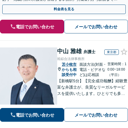
裁判官経験を活かした最適な戦略を立案」
料金表を見る
電話でお問い合わせ
メールでお問い合わせ
中山 雅雄
弁護士
東京都
裕綜合法律事務所
営業時間：1
苫小牧市
面談方法(対面・
からも相
電話・ビデオな
0:00~18:00
談受付中
ど)は応相談
（平日）
【新橋駅5分】【完全成功報酬】経験豊
富な弁護士が、良質なリーガルサービ
スを提供いたします。ひとりでも多く
の方が笑顔で未来を歩めるよう、丁寧
にアドバイス・サポートをいたしま
す。お困りの際は、ぜひご相談くださ
電話でお問い合わせ
メールでお問い合わせ
い。【弁護士歴20年以上】