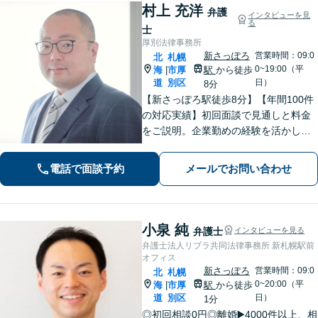
村上 充洋
弁護
インタビューを見
る
士
厚別法律事務所
新さっぽろ
営業時間：09:0
北
札幌
0~19:00（平
海
市厚
駅
から徒歩
|
道
別区
日）
8分
【新さっぽろ駅徒歩8分】【年間100件
の対応実績】初回面談で見通しと料金
をご説明。企業勤めの経験を活かし、
わかりやすい言葉でお伝えします。
【Web面談可】オンライン相談対応も
電話で面談予約
メールでお問い合わせ
しております。
小泉 純
弁護士
インタビューを見る
弁護士法人リブラ共同法律事務所 新札幌駅前
オフィス
新さっぽろ
営業時間：09:0
北
札幌
0~20:00（平
海
市厚
駅
から徒歩
|
道
別区
日）
1分
◎初回相談0円◎離婚▶️4000件以上、相