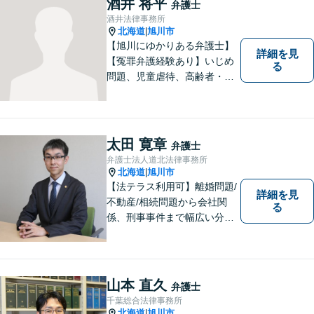
酒井 将平
弁護士
います。お気軽にご相談くだ
酒井法律事務所
さい。
北海道
旭川市
|
【旭川にゆかりある弁護士】
詳細を見
【冤罪弁護経験あり】いじめ
る
問題、児童虐待、高齢者・障
害者の権利擁護など、近年増
加する社会問題に積極的に取
り組んでいます。時間外・土
日祝もメール受付中です。お
太田 寛章
弁護士
困りごとがあれば、お気軽に
弁護士法人道北法律事務所
ご相談ください。【バリアフ
北海道
旭川市
|
リー】
【法テラス利用可】離婚問題/
詳細を見
不動産/相続問題から会社関
る
係、刑事事件まで幅広い分野
に対応いたします。法律問題
の悩みを抱える方々にとっ
て、身近な相談相手となるこ
とを目指しております。お困
山本 直久
弁護士
りの際は、お気軽にご相談く
千葉総合法律事務所
ださい。
北海道
旭川市
|