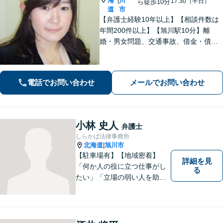
海
川
|
17:30（平日）
ら徒歩10分
道
市
【弁護士経験10年以上】【相談件数は
年間200件以上】【旭川駅10分】離
婚・男女問題、交通事故、借金・債務
整理など幅広く対応します。大切にし
ていることは相談者の方のお話をじっ
くりお伺いすること。お気軽にご相談
電話でお問い合わせ
メールでお問い合わせ
ください【初回40分無料相談】
小林 史人
弁護士
しらかば法律事務所
北海道
旭川市
|
【駐車場有】【地域密着】
詳細を見
「何か人の役に立つ仕事がし
る
たい」「立場の弱い人を助け
たい」という思いがあり、弁
護士を志しました。北海道な
らではの基準や慣習を理解し
た、法的サービスの提供を行