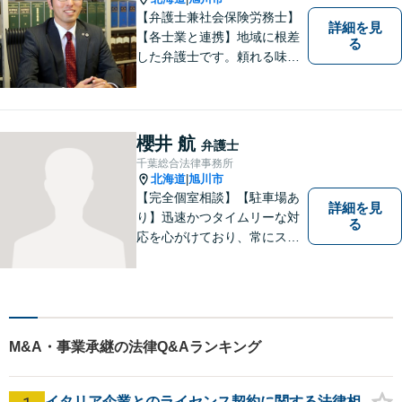
【弁護士兼社会保険労務士】
詳細を見
【各士業と連携】地域に根差
る
した弁護士です。頼れる味方
となり、熱意をもって弁護い
たします。【開設40年以上の
事務所】地域に密着した事務
所運営を継続し、100社以上
櫻井 航
弁護士
の企業様の顧問実績。交通事
千葉総合法律事務所
故／相続などにも対応。
北海道
旭川市
|
【完全個室相談】【駐車場あ
詳細を見
り】迅速かつタイムリーな対
る
応を心がけており、常にスム
ーズなコミュニケーションを
実現しています。 「弁護士に
依頼するほどではないかも」
と感じる方も、まずはお気軽
にご連絡いただければと思い
M&A・事業承継の法律Q&Aランキング
ます。
イタリア企業とのライセンス契約に関する法律相