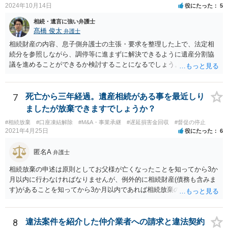
2024年10月14日
役にたった
5
相続・遺言に強い弁護士
髙橋 俊太
弁護士
相続財産の内容、息子側弁護士の主張・要求を整理した上で、法定相
続分を参照しながら、調停等に進まずに解決できるように遺産分割協
議を進めることができるか検討することになるでしょう。少なくとも
現時点で、【会社(現在私が取締役になりました)は要らないから全ての
遺産をまとめて現金でくれ】という要求に応じる必要はありません。
7
死亡から三年経過。遺産相続がある事を最近しり
ましたが放棄できますでしょうか？
#相続放棄
#口座凍結解除
#M&A・事業承継
#遅延損害金回収
#督促の停止
2021年4月25日
役にたった
6
匿名A
弁護士
相続放棄の申述は原則としてお父様が亡くなったことを知ってから3か
月以内に行わなければなりませんが、例外的に相続財産(債務も含みま
す)があることを知ってから3か月以内であれば相続放棄の申述が認め
られる可能性もありますので、通知が届いたのが3か月以内の話なので
したら、早急に家裁に行って相続放棄の申述をしたい旨告げて必要な
書類を提出されることをおすすめいたします。 なお、お父様の債務が
8
違法案件を紹介した仲介業者への請求と違法契約