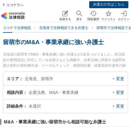
弁護士の方はこちら
ココナラへ
投稿する
探す
閲覧履歴
マイリスト
ログイン
ココナラ法律相談
北海道で法律相談できる弁護士
留萌市で法律相談で
留萌市のM&A・事業承継に強い弁護士
北海道の留萌市でM&A・事業承継に強い弁護士が1名見つかりました。休日面
談や夜間面談に対応している弁護士なども掲載中。企業法務に関係する顧問弁
護士契約や契約書作成・リーガルチェック、雇用契約書・就業規則作成等の細
かな分野での絞り込み検索もでき便利です。特に留萌ひまわり基金法律事務所
の海北 健太弁護士のプロフィール情報や弁護士費用、強みなどが注目されてい
エリア
北海道、留萌市
変更
ます。『留萌市で土日や夜間に発生したM&A・事業承継のトラブルを今すぐに
弁護士に相談したい』『M&A・事業承継のトラブル解決の実績豊富な近くの弁
相談内容
企業法務、M&A・事業承継
変更
護士を検索したい』『初回相談無料でM&A・事業承継を法律相談できる留萌市
内の弁護士に相談予約したい』などでお困りの相談者さんにおすすめです。
詳細条件
未選択
変更
M&A・事業承継に強い留萌市から相談可能な弁護士