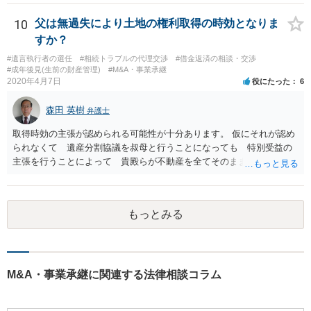
10
父は無過失により土地の権利取得の時効となりま
すか？
#遺言執行者の選任
#相続トラブルの代理交渉
#借金返済の相談・交渉
#成年後見(生前の財産管理)
#M&A・事業承継
2020年4月7日
役にたった
6
森田 英樹
弁護士
取得時効の主張が認められる可能性が十分あります。 仮にそれが認め
られなくて 遺産分割協議を叔母と行うことになっても 特別受益の
主張を行うことによって 貴殿らが不動産を全てそのまま取得できる
ことが可能でしょう。
もっとみる
M&A・事業承継に関連する法律相談コラム