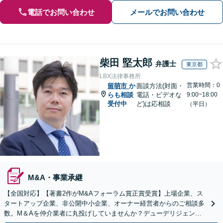
電話でお問い合わせ
メールでお問い合わせ
柴田 堅太郎
弁護士
東京都
LBX法律事務所
営業時間：0
留萌市
か
面談方法(対面・
らも相談
電話・ビデオな
9:00~18:00
受付中
ど)は応相談
（平日）
M&A・事業承継
【全国対応】【著書2作がM&Aフォーラム賞正賞受賞】上場企業、ス
タートアップ企業、非公開中小企業、オーナー経営者からのご相談多
数。M＆Aを仲介業者に丸投げしていませんか？デューデリジェンス