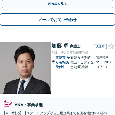
や契約書作成・交渉はお任せください【初回無料】
料金表を見る
メールでお問い合わせ
加藤 卓
弁護士
大阪府
弁護士法人啓葉法律事務所
営業時間：0
留萌市
か
面談方法(対面・
らも相談
電話・ビデオな
9:00~20:00
受付中
ど)は応相談
（平日）
M&A・事業承継
【WEB対応】【スタートアップから上場企業まで全国各地に約90社の