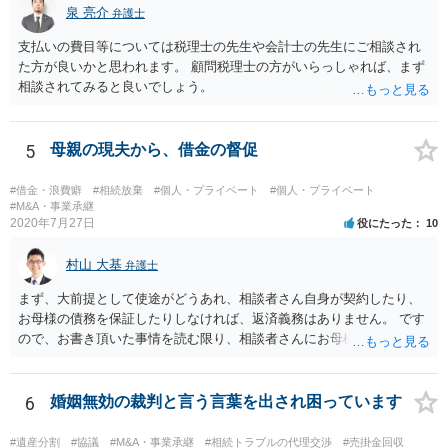
泉 亮介
弁護士
支払いの費目等については税理士の先生や会計士の先生にご相談され
た方が良いかと思われます。 顧問税理士の方がいらっしゃれば、まず
相談されてみると良いでしょう。
5
母親の現夫から、借金の督促
#借金・浪費癖
#相続放棄
#個人・プライベート
#個人・プライベート
#M&A・事業承継
2020年7月27日
役にたった
10
村山 大基
弁護士
まず、大前提として使途がどうあれ、相談者さん自身が契約したり、
お母様の債務を保証したりしなければ、返済義務はありません。 です
ので、お書き頂いた事情を読む限り、相談者さんにお母様の現夫への
返済義務はありません。 対応としては、 ・督促状を放っておく（相手
も法律相談に行けば同趣旨のことを回答されるので、裁判まではしな
いと思います） ・借りたのは母なので、私は支払いませんと伝える あ
6
婚姻無効の裁判と言う言葉を出され困っています
たりが良いと思います。
#遺産分割
#協議
#M&A・事業承継
#相続トラブルの代理交渉
#売掛金回収