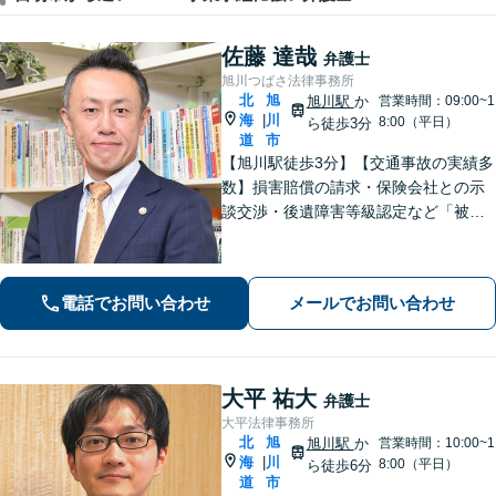
佐藤 達哉
弁護士
旭川つばさ法律事務所
北
旭
旭川駅
か
営業時間：09:00~1
海
川
|
8:00（平日）
ら徒歩3分
道
市
【旭川駅徒歩3分】【交通事故の実績多
数】損害賠償の請求・保険会社との示
談交渉・後遺障害等級認定など「被害
者専門の弁護士」として完全成功報酬
で承ります！／人身事故・死亡事故な
ど、事故に遭われたらまずご相談を
電話でお問い合わせ
メールでお問い合わせ
【初回相談無料】【ビデオ面談可】
大平 祐大
弁護士
大平法律事務所
北
旭
旭川駅
か
営業時間：10:00~1
海
川
|
8:00（平日）
ら徒歩6分
道
市