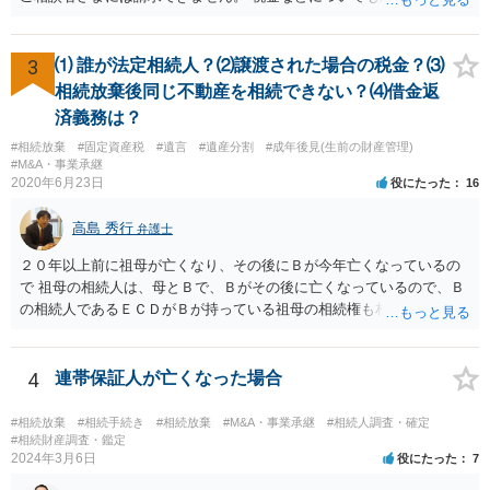
のはお父様ですから、お子様に請求が来ることはありません。 生活保
護受給の際に扶養できないかという連絡が役所から来ますが、できな
い旨回答すればそれまでです。 相続が開始した場合については先述の
3
⑴ 誰が法定相続人？⑵譲渡された場合の税金？⑶
通りです。 民法上の扶養義務はご相談者さまがお考えのほど強いもの
相続放棄後同じ不動産を相続できない？⑷借金返
ではありません。 あくまでも、余力の範囲で認められるものです。 親
済義務は？
の介護は子供がみるという民法の条文はありません。 また、親に対す
#相続放棄
#固定資産税
#遺言
#遺産分割
#成年後見(生前の財産管理)
る扶養義務は配偶者や子に対する扶養義務に比べて弱いものです。 生
#M&A・事業承継
まれてすぐ両親が離婚し、その後会っていなかったという事情も、扶
2020年6月23日
役にたった
16
養義務の順位を下げる一つの理由になります。
高島 秀行
弁護士
２０年以上前に祖母が亡くなり、その後にＢが今年亡くなっているの
で 祖母の相続人は、母とＢで、Ｂがその後に亡くなっているので、Ｂ
の相続人であるＥＣＤがＢが持っている祖母の相続権も相続すること
となります。 したがって、遺産分割協議するにも、相続放棄するにも
Ｅも行う必要があります。 Ｂの配偶者であるＥは常にＢの相続人とな
ります。
4
連帯保証人が亡くなった場合
#相続放棄
#相続手続き
#相続放棄
#M&A・事業承継
#相続人調査・確定
#相続財産調査・鑑定
2024年3月6日
役にたった
7