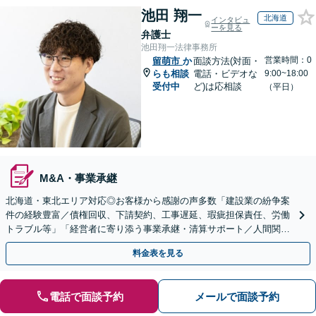
池田 翔一
北海道
インタビュ
ーを見る
弁護士
池田翔一法律事務所
営業時間：0
留萌市
か
面談方法(対面・
らも相談
電話・ビデオな
9:00~18:00
受付中
ど)は応相談
（平日）
M&A・事業承継
北海道・東北エリア対応◎お客様から感謝の声多数「建設業の紛争案
件の経験豊富／債権回収、下請契約、工事遅延、瑕疵担保責任、労働
トラブル等」「経営者に寄り添う事業承継・清算サポート／人間関係
を含め総合的アドバイス」顧問契約／WEB面談／夜間相談
料金表を見る
電話で面談予約
メールで面談予約