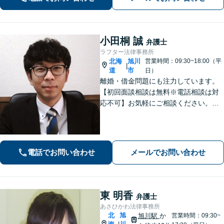
小田桐 誠
弁護士
ラフター法律事務所
北海
旭川
営業時間：09:30~18:00（平
|
道
市
日）
離婚・借金問題にも注力しています。
【初回面談相談は無料※電話相談は対
応不可】お気軽にご相談ください。解
決策を提供できるように尽力いたしま
す。
電話でお問い合わせ
メールでお問い合わせ
東 明香
弁護士
あさひかわ法律事務所
北
旭
旭川駅
か
営業時間：09:30~