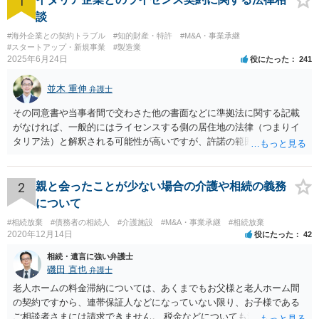
1
談
#海外企業との契約トラブル
#知的財産・特許
#M&A・事業承継
#スタートアップ・新規事業
#製造業
2025年6月24日
役にたった
241
並木 重伸
弁護士
その同意書や当事者間で交わさた他の書面などに準拠法に関する記載
がなければ、一般的にはライセンスする側の居住地の法律（つまりイ
タリア法）と解釈される可能性が高いですが、許諾の範囲が日本国内
に限定されているなどの事情がある場合には、日本法となる可能性も
あります。 なお、仮に日本法になるとしても、新しい会社との間で契
約が有効かどうかは、ライセンスされた権利の種類（著作権、商標
2
親と会ったことが少ない場合の介護や相続の義務
権、特許権など）や契約の時期などを見て判断する必要があります。
について
いずれにせよ具体的事情が分からないと確定的な回答は難しいと思わ
#相続放棄
#債務者の相続人
#介護施設
#M&A・事業承継
#相続放棄
れますので、弁護士に直接相談されることをお勧めします。
2020年12月14日
役にたった
42
相続・遺言に強い弁護士
磯田 直也
弁護士
老人ホームの料金滞納については、あくまでもお父様と老人ホーム間
の契約ですから、連帯保証人などになっていない限り、お子様である
ご相談者さまには請求できません。 税金などについても滞納している