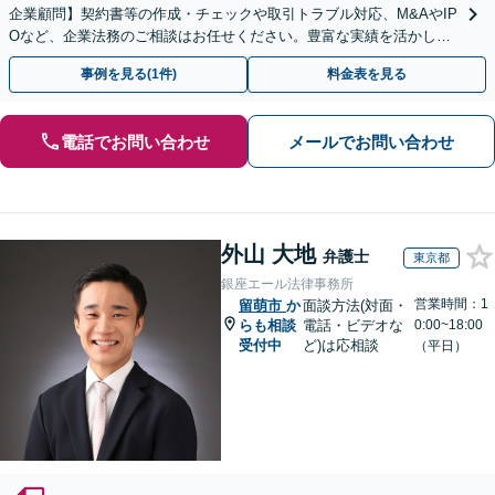
企業顧問】契約書等の作成・チェックや取引トラブル対応、M&AやIP
Oなど、企業法務のご相談はお任せください。豊富な実績を活かし的
確に対応を進めてまいります。
事例を見る(1件)
料金表を見る
電話でお問い合わせ
メールでお問い合わせ
外山 大地
弁護士
東京都
銀座エール法律事務所
営業時間：1
留萌市
か
面談方法(対面・
らも相談
電話・ビデオな
0:00~18:00
受付中
ど)は応相談
（平日）