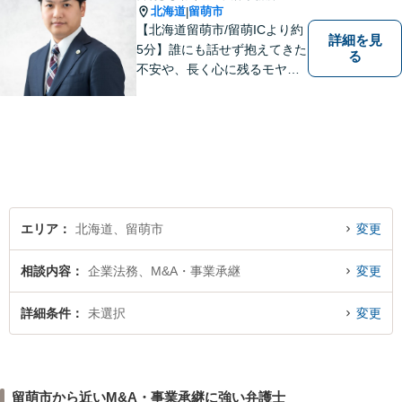
北海道
留萌市
|
【北海道留萌市/留萌ICより約
詳細を見
5分】誰にも話せず抱えてきた
る
不安や、長く心に残るモヤモ
ヤ──どうぞ安心してお聞かせ
ください。あなたの想いに丁
寧に寄り添いながら、これか
らの一歩を一緒に見つけてい
きます。【駐車場あり】【地
域密着型】
エリア
北海道、留萌市
変更
相談内容
企業法務、M&A・事業承継
変更
詳細条件
未選択
変更
留萌市から近いM&A・事業承継に強い弁護士