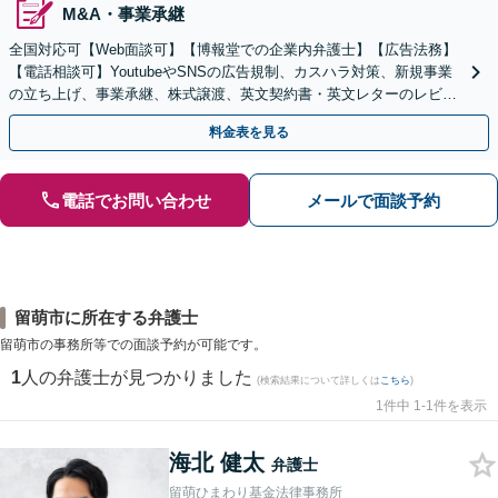
M&A・事業承継
全国対応可【Web面談可】【博報堂での企業内弁護士】【広告法務】
【電話相談可】YoutubeやSNSの広告規制、カスハラ対策、新規事業
の立ち上げ、事業承継、株式譲渡、英文契約書・英文レターのレビュ
ー・ドラフトなどに対応。
料金表を見る
電話でお問い合わせ
メールで面談予約
留萌市に所在する弁護士
留萌市の事務所等での面談予約が可能です。
1
人の弁護士が見つかりました
(検索結果について詳しくは
こちら
)
1件中 1-1件を表示
海北 健太
弁護士
留萌ひまわり基金法律事務所