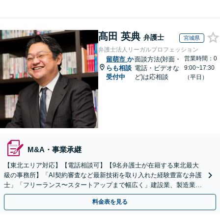
髙田 英典
弁護士
宮城県
弁護士法人リーガルプロフェッション
営業時間：0
留萌市
か
面談方法(対面・
らも相談
電話・ビデオな
9:00~17:30
受付中
ど)は応相談
（平日）
M&A・事業承継
【東北エリア対応】【電話相談可】【9名弁護士が在籍する東北最大
級の事務所】「AI契約審査など最新技術を取り入れた経験豊富な弁護
士」「フリーランス〜スタートアップまで幅広く」建設業、製造業、
不動産業、飲食業、IT業、介護・福祉など
料金表を見る