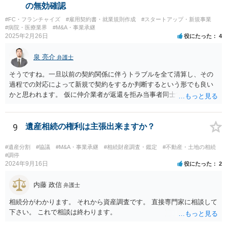
他にもあるかもしれないというリスクを考えますと、相続放棄の申述
の無効確認
にあたっては、法テラスの無料相談等を利用して弁護士に相談するこ
#FC・フランチャイズ
#雇用契約書・就業規則作成
#スタートアップ・新規事業
とも十分考えられるかと存じます。また、ご記載いただいた事実関係
#病院・医療業界
#M&A・事業承継
を拝見するかぎり、再婚相手のかたは既に相続放棄をされている可能
2025年2月26日
役にたった
4
性があるかもしれません。
泉 亮介
弁護士
そうですね。一旦以前の契約関係に伴うトラブルを全て清算し、その
過程での対応によって新規で契約をするか判断するという形でも良い
かと思われます。 仮に仲介業者が返還を拒み当事者同士での解決が困
難となった場合は個別に弁護士に相談されると良いでしょう。
9
遺産相続の権利は主張出来ますか？
#遺産分割
#協議
#M&A・事業承継
#相続財産調査・鑑定
#不動産・土地の相続
#調停
2024年9月16日
役にたった
2
内藤 政信
弁護士
相続分がわかります。 それから資産調査です。 直接専門家に相談して
下さい。 これで相談は終わります。