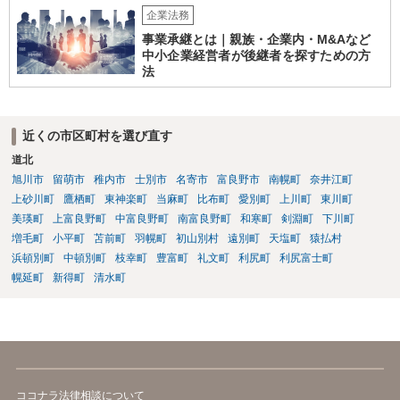
企業法務
事業承継とは｜親族・企業内・M&Aなど
中小企業経営者が後継者を探すための方
法
近くの市区町村を選び直す
道北
旭川市
留萌市
稚内市
士別市
名寄市
富良野市
南幌町
奈井江町
上砂川町
鷹栖町
東神楽町
当麻町
比布町
愛別町
上川町
東川町
美瑛町
上富良野町
中富良野町
南富良野町
和寒町
剣淵町
下川町
増毛町
小平町
苫前町
羽幌町
初山別村
遠別町
天塩町
猿払村
浜頓別町
中頓別町
枝幸町
豊富町
礼文町
利尻町
利尻富士町
幌延町
新得町
清水町
ココナラ法律相談について