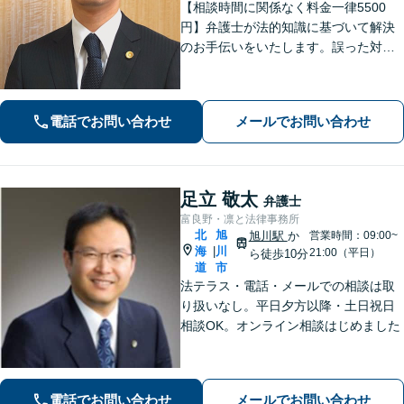
【相談時間に関係なく料金一律5500
円】弁護士が法的知識に基づいて解決
のお手伝いをいたします。誤った対応
をしてしまう前にご相談ください。離
婚・財産分与・ＤＶモラハラ・債務整
理・民事・刑事事件など幅広い対応が
電話でお問い合わせ
メールでお問い合わせ
可能です。
足立 敬太
弁護士
富良野・凛と法律事務所
北
旭
旭川駅
か
営業時間：09:00~
海
川
|
21:00（平日）
ら徒歩10分
道
市
法テラス・電話・メールでの相談は取
り扱いなし。平日夕方以降・土日祝日
相談OK。オンライン相談はじめました
電話でお問い合わせ
メールでお問い合わせ