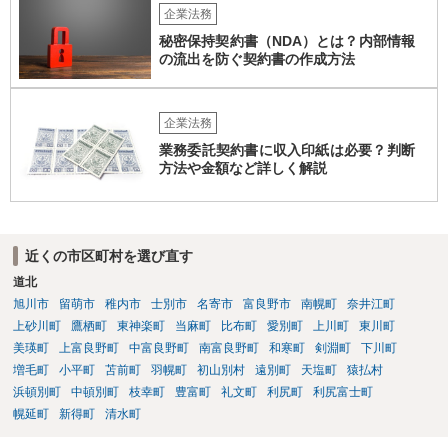
企業法務
秘密保持契約書（NDA）とは？内部情報
の流出を防ぐ契約書の作成方法
企業法務
業務委託契約書に収入印紙は必要？判断
方法や金額など詳しく解説
近くの市区町村を選び直す
道北
旭川市
留萌市
稚内市
士別市
名寄市
富良野市
南幌町
奈井江町
上砂川町
鷹栖町
東神楽町
当麻町
比布町
愛別町
上川町
東川町
美瑛町
上富良野町
中富良野町
南富良野町
和寒町
剣淵町
下川町
増毛町
小平町
苫前町
羽幌町
初山別村
遠別町
天塩町
猿払村
浜頓別町
中頓別町
枝幸町
豊富町
礼文町
利尻町
利尻富士町
幌延町
新得町
清水町