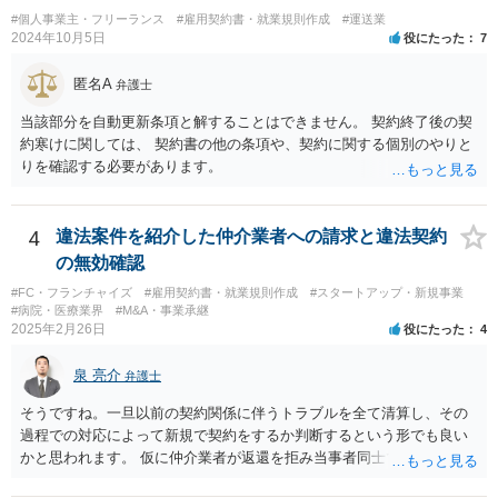
うタイムカード不正打刻による返還請求はどのようにおこなえばよい
#個人事業主・フリーランス
#雇用契約書・就業規則作成
#運送業
でしょうか？」 想定できる虚偽を前提に、相手と協議して詰めればよ
2024年10月5日
役にたった
7
いかと思います。 確実な記録があれば、それによるのがよいですが、
すべては不可能でしょうので。 相手の言動には早急には返事をせずに
匿名A
弁護士
弁護士と相談しながら、対応策を検討する方がよいでしょう。 また、
返還が難しい場合、損害賠償を請求する事はできますでしょうか？ 法
当該部分を自動更新条項と解することはできません。 契約終了後の契
的には可能ですが、立証の問題があります。 協議でも問題にできそう
約寒けに関しては、 契約書の他の条項や、契約に関する個別のやりと
ですが、調停なども検討できるでしょう。 また、返還請求も損害賠償
りを確認する必要があります。
請求もせず、「詐欺」として、警察に被害届を出す事は可能でしょう
か？ 内容的には検討できますが、立証は、民事よりさらにワンランク
上がります。 警察に相談されてもよい事案だとは思います。
4
違法案件を紹介した仲介業者への請求と違法契約
の無効確認
#FC・フランチャイズ
#雇用契約書・就業規則作成
#スタートアップ・新規事業
#病院・医療業界
#M&A・事業承継
2025年2月26日
役にたった
4
泉 亮介
弁護士
そうですね。一旦以前の契約関係に伴うトラブルを全て清算し、その
過程での対応によって新規で契約をするか判断するという形でも良い
かと思われます。 仮に仲介業者が返還を拒み当事者同士での解決が困
難となった場合は個別に弁護士に相談されると良いでしょう。