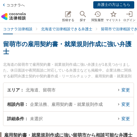
弁護士の方はこちら
ココナラへ
投稿する
探す
閲覧履歴
マイリスト
ログイン
ココナラ法律相談
北海道で法律相談できる弁護士
留萌市で法律相談で
留萌市の雇用契約書・就業規則作成に強い弁護
士
北海道の留萌市で雇用契約書・就業規則作成に強い弁護士が1名見つかりまし
た。休日面談や夜間面談に対応している弁護士なども掲載中。企業法務に関係
する顧問弁護士契約や契約書作成・リーガルチェック、雇用契約書・就業規則
作成等の細かな分野での絞り込み検索もでき便利です。特に留萌ひまわり基金
法律事務所の海北 健太弁護士のプロフィール情報や弁護士費用、強みなどが注
エリア
北海道、留萌市
変更
目されています。『留萌市で土日や夜間に発生した雇用契約書・就業規則作成
のトラブルを今すぐに弁護士に相談したい』『雇用契約書・就業規則作成のト
相談内容
企業法務、雇用契約書・就業規則作成
変更
ラブル解決の実績豊富な近くの弁護士を検索したい』『初回相談無料で雇用契
約書・就業規則作成を法律相談できる留萌市内の弁護士に相談予約したい』な
どでお困りの相談者さんにおすすめです。
詳細条件
未選択
変更
雇用契約書・就業規則作成に強い留萌市から相談可能な弁護士