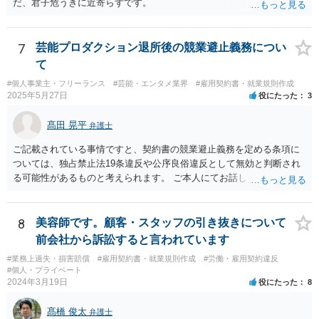
だ、君子危うきに近寄らずです。
るので、ご事案に応じ、挙げられている事情を具体的に検討して行く
必要があります。 なお、退所等で事務所側と揉めるようであれば、弁
護士に直接相談・依頼し、事務所側と交渉にあたってもらう方法もあ
7
芸能プロダクション退所後の競業避止義務につい
るかと思います。 （参考）「⼈材分野における公正取引委員会の取
て
組」（令和元年９月２５日 公正取引委員会）６頁 https://www.jftc.g
o.jp/houdou/kouenkai/190925kondan_file/siryou2.pdf
#個人事業主・フリーランス
#芸能・エンタメ業界
#雇用契約書・就業規則作成
2025年5月27日
役にたった
3
髙田 晃平
弁護士
ご記載されている事情ですと、契約書の競業避止義務を定める条項に
ついては、独占禁止法19条違反や公序良俗違反として無効と判断され
る可能性があるものと考えられます。 ご本人にてお話しを進められる
場合、事務所側から不利な条件を要求されるおそれもございますの
で、弁護士を通じて交渉することも選択肢として取り得るかと思われ
ます。
8
美容師です。顧客・スタッフの引き抜きについて
前会社から訴訟すると言われています
#業務上過失・損害賠償
#雇用契約書・就業規則作成
#労働・雇用契約違反
#個人・プライベート
2024年3月19日
役にたった
8
髙橋 俊太
弁護士