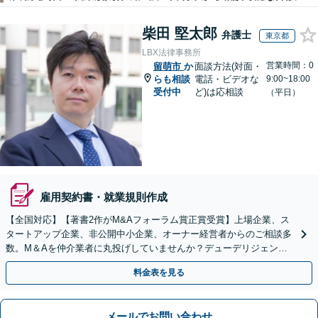
柴田 堅太郎
弁護士
東京都
LBX法律事務所
営業時間：0
留萌市
か
面談方法(対面・
らも相談
電話・ビデオな
9:00~18:00
受付中
ど)は応相談
（平日）
雇用契約書・就業規則作成
【全国対応】【著書2作がM&Aフォーラム賞正賞受賞】上場企業、ス
タートアップ企業、非公開中小企業、オーナー経営者からのご相談多
数。M＆Aを仲介業者に丸投げしていませんか？デューデリジェンス
や契約書作成・交渉はお任せください【初回無料】
料金表を見る
メールでお問い合わせ