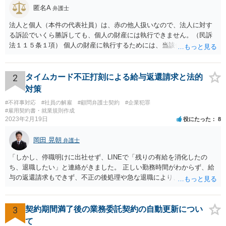
匿名A
弁護士
法人と個人（本件の代表社員）は、赤の他人扱いなので、法人に対す
る訴訟でいくら勝訴しても、個人の財産には執行できません。（民訴
法１１５条１項） 個人の財産に執行するためには、当該個人に対して
別途訴訟を提起するか、法人に加えて個人を被告にしておく必要があ
ります。貴殿が被告になった場合は、「彼氏」の干渉を受けずに応訴
することができます。「彼女」氏は、故意又は重過失を立証する必要
2
タイムカード不正打刻による給与返還請求と法的
があります。 なお、仮に会社法４２９条の責任が認められ敗訴した場
対策
合は、２５万円ずつではなく５０万円の連帯債務になります（同法４
#不祥事対応
#社員の解雇
#顧問弁護士契約
#企業犯罪
３０条）。「彼女」氏は、５０万円の範囲内でどちらにいくら請求し
#雇用契約書・就業規則作成
てもよく、支払った人はその半額をもう一人の代表社員に請求（求
2023年2月19日
役にたった
8
償）できます。
岡田 晃朝
弁護士
「しかし、停職明けに出社せず、LINEで「残りの有給を消化したの
ち、退職したい」と連絡がきました。 正しい勤務時間がわからず、給
与の返還請求もできず、不正の後処理や急な退職により、社や他のス
タッフに多大な迷惑をかけ、その上、有給まで使われるというような
状況です。」 大変悪質ですね。打刻場所のデータと、これまでのタイ
ムカードの虚偽を確認し、突き付けて責任を問題にすることになるで
3
契約期間満了後の業務委託契約の自動更新につい
しょう。 詐欺もありうるでしょうね。 「正しい時間がわからないとい
て