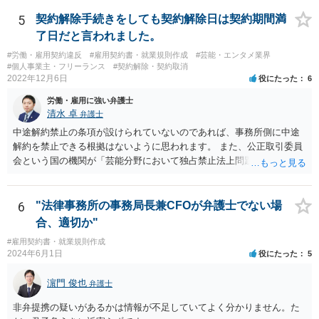
5
契約解除手続きをしても契約解除日は契約期間満
了日だと言われました。
#労働・雇用契約違反
#雇用契約書・就業規則作成
#芸能・エンタメ業界
#個人事業主・フリーランス
#契約解除・契約取消
2022年12月6日
役にたった
6
労働・雇用に強い弁護士
清水 卓
弁護士
中途解約禁止の条項が設けられていないのであれば、事務所側に中途
解約を禁止できる根拠はないように思われます。 また、公正取引委員
会という国の機関が「芸能分野において独占禁止法上問題となり得る
行為の想定例」として、「所属事務所が，契約終了後は⼀定期間芸能
活動を⾏えない旨の義務を課し，⼜は移籍・独⽴した場合には芸能活
動を妨害する旨⽰唆して，移籍・独⽴を諦めさせること（優越的地位
6
"法律事務所の事務局長兼CFOが弁護士でない場
の濫⽤等）を例示しています。 ライバー事務所にも同様のことが言え
合、適切か"
る可能性があり、あなたのケースでも、独占禁止法上問題となり得ま
#雇用契約書・就業規則作成
す。 ただし、「※これら⾏為が実際に独占禁⽌法違反となるかどうか
2024年6月1日
役にたった
5
は，具体的態様に照らして個別に判断されることとなる。例えば，優
越的地位の濫⽤に関して，不当に不利益を与えるか否かは，課される
濵門 俊也
弁護士
義務等の内容や期間が⽬的に照らして過⼤であるか，与える不利益の
程度，代償措置の有無やその⽔準，あらかじめ⼗分な協議が⾏われた
非弁提携の疑いがあるかは情報が不足していてよく分かりません。た
か等を考慮の上，個別具体的に判断される」という指摘もなされてい