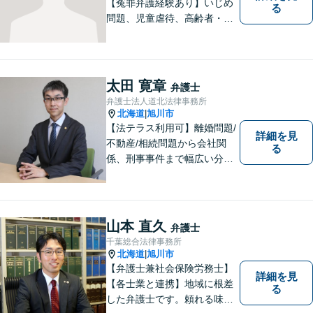
【冤罪弁護経験あり】いじめ
る
問題、児童虐待、高齢者・障
害者の権利擁護など、近年増
加する社会問題に積極的に取
り組んでいます。時間外・土
日祝もメール受付中です。お
太田 寛章
弁護士
困りごとがあれば、お気軽に
弁護士法人道北法律事務所
ご相談ください。【バリアフ
北海道
旭川市
|
リー】
【法テラス利用可】離婚問題/
詳細を見
不動産/相続問題から会社関
る
係、刑事事件まで幅広い分野
に対応いたします。法律問題
の悩みを抱える方々にとっ
て、身近な相談相手となるこ
とを目指しております。お困
山本 直久
弁護士
りの際は、お気軽にご相談く
千葉総合法律事務所
ださい。
北海道
旭川市
|
【弁護士兼社会保険労務士】
詳細を見
【各士業と連携】地域に根差
る
した弁護士です。頼れる味方