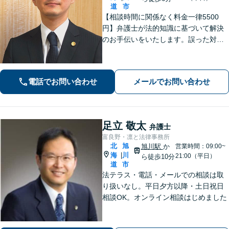
道
市
【相談時間に関係なく料金一律5500
円】弁護士が法的知識に基づいて解決
のお手伝いをいたします。誤った対応
をしてしまう前にご相談ください。離
婚・財産分与・ＤＶモラハラ・債務整
理・民事・刑事事件など幅広い対応が
電話でお問い合わせ
メールでお問い合わせ
可能です。
足立 敬太
弁護士
富良野・凛と法律事務所
北
旭
旭川駅
か
営業時間：09:00~
海
川
|
21:00（平日）
ら徒歩10分
道
市
法テラス・電話・メールでの相談は取
り扱いなし。平日夕方以降・土日祝日
相談OK。オンライン相談はじめました