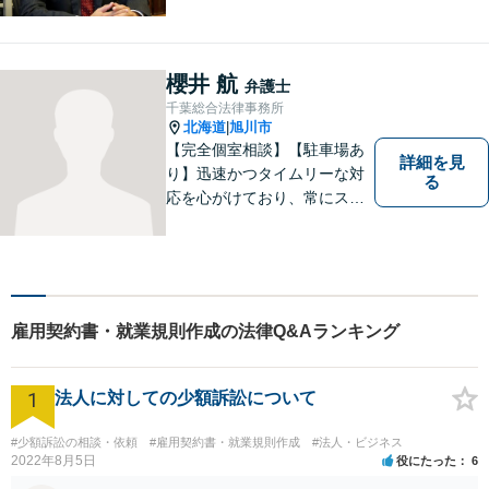
となり、熱意をもって弁護い
たします。【開設40年以上の
事務所】地域に密着した事務
所運営を継続し、100社以上
櫻井 航
弁護士
の企業様の顧問実績。交通事
千葉総合法律事務所
故／相続などにも対応。
北海道
旭川市
|
【完全個室相談】【駐車場あ
詳細を見
り】迅速かつタイムリーな対
る
応を心がけており、常にスム
ーズなコミュニケーションを
実現しています。 「弁護士に
依頼するほどではないかも」
と感じる方も、まずはお気軽
にご連絡いただければと思い
雇用契約書・就業規則作成の法律Q&Aランキング
ます。
1
法人に対しての少額訴訟について
#少額訴訟の相談・依頼
#雇用契約書・就業規則作成
#法人・ビジネス
2022年8月5日
役にたった
6