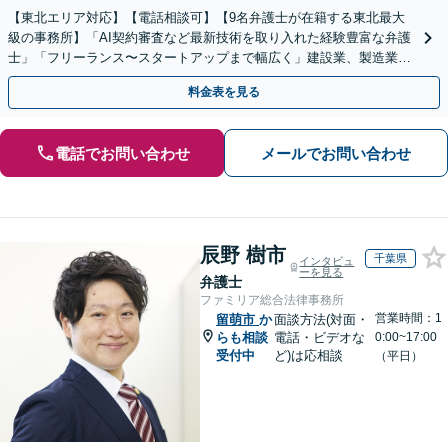
【東北エリア対応】【電話相談可】【9名弁護士が在籍する東北最大
級の事務所】「AI契約審査など最新技術を取り入れた経験豊富な弁護
士」「フリーランス〜スタートアップまで幅広く」建設業、製造業、
不動産業、飲食業、IT業、介護・福祉など
料金表を見る
電話でお問い合わせ
メールでお問い合わせ
辰野 樹市
千葉県
インタビュ
ーを見る
弁護士
ファミリア総合法律事務所
営業時間：1
留萌市
か
面談方法(対面・
らも相談
電話・ビデオな
0:00~17:00
受付中
ど)は応相談
（平日）