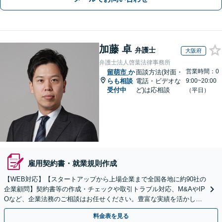
加藤 卓
弁護士
大阪府
弁護士法人啓葉法律事務所
営業時間：0
留萌市
か
面談方法(対面・
らも相談
電話・ビデオな
9:00~20:00
受付中
ど)は応相談
（平日）
雇用契約書・就業規則作成
【WEB対応】【スタートアップから上場企業まで全国各地に約90社の
企業顧問】契約書等の作成・チェックや取引トラブル対応、M&AやIP
Oなど、企業法務のご相談はお任せください。豊富な実績を活かし的
確に対応を進めてまいります。
料金表を見る