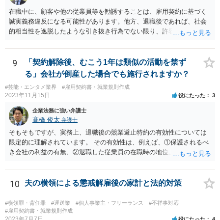
在職中に、顧客や他の従業員等を勧誘することは、雇用契約に基づく
誠実義務違反になる可能性があります。他方、退職後であれば、社会
的相当性を逸脱したような引き抜き行為でない限り、許容されると考
えてよいでしょう。 貴方のケースの場合、詳細事情が不明ではあるの
ですが、①【前の職場を退職する際、お客様に伝えたときに今後のこ
とを聞かれた方やこれからも私に担当してもらいたい、と言ってくだ
9
「契約解除後、むこう1年は類似の活動を禁ず
さる方にはSNS（インスタ・LINE等）を教えていて決まったら報告し
る」会社が倒産した場合でも施行されますか？
ますと伝えていました。】という点に関し、一応、在職中の行為と言
#芸能・エンタメ業界
#雇用契約書・就業規則作成
えそうなので、誠実義務違反との関係が問題になり得ると思われま
2023年11月15日
役にたった
3
す。一方、②については特に問題にはならないように思われます。 な
お、一般的に、このような類型の訴訟における会社側の損害の立証は
企業法務に強い弁護士
必ずしも容易ではないので、【今後相談して訴訟の予定です】という
髙橋 俊太
弁護士
のはブラフである可能性もあるように思います。
そもそもですが、実務上、退職後の競業避止特約の有効性については
限定的に理解されています。 その有効性は、例えば、①保護されるべ
き会社の利益の有無、②退職した従業員の在職時の地位、③地域的限
定の有無、④競業避止義務の存続期間、⑤禁止される競業行為の範
囲、⑥代償措置の有無といった判断要素によって検討されます。 いず
れにしても、書面を拝見するなど具体的な事情を詳しくお伺いする必
10
夫の横領による懲戒解雇後の家計と法的対策
要はありますが、上記判断要素に照らす限り、ご相談のケースにおい
ては会社側の請求は認められにくいのではないかという印象です。
#横領罪・背任罪
#運送業
#個人事業主・フリーランス
#不祥事対応
#雇用契約書・就業規則作成
2023年7月7日
役にたった
4