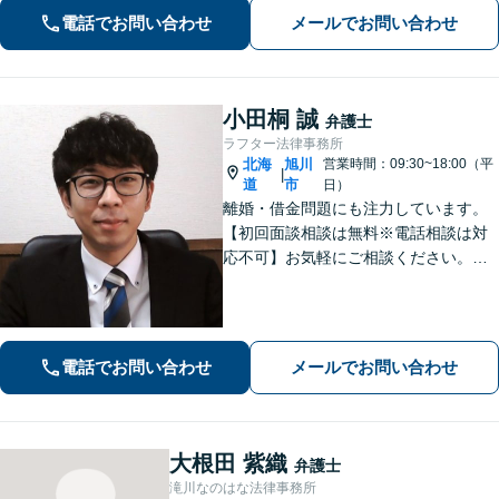
電話でお問い合わせ
メールでお問い合わせ
小田桐 誠
弁護士
ラフター法律事務所
北海
旭川
営業時間：09:30~18:00（平
|
道
市
日）
離婚・借金問題にも注力しています。
【初回面談相談は無料※電話相談は対
応不可】お気軽にご相談ください。解
決策を提供できるように尽力いたしま
す。
電話でお問い合わせ
メールでお問い合わせ
大根田 紫織
弁護士
滝川なのはな法律事務所