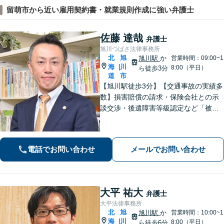
留萌市から近い雇用契約書・就業規則作成に強い弁護士
佐藤 達哉
弁護士
旭川つばさ法律事務所
北
旭
旭川駅
か
営業時間：09:00~1
海
川
|
8:00（平日）
ら徒歩3分
道
市
【旭川駅徒歩3分】【交通事故の実績多
数】損害賠償の請求・保険会社との示
談交渉・後遺障害等級認定など「被害
者専門の弁護士」として完全成功報酬
で承ります！／人身事故・死亡事故な
ど、事故に遭われたらまずご相談を
電話でお問い合わせ
メールでお問い合わせ
【初回相談無料】【ビデオ面談可】
大平 祐大
弁護士
大平法律事務所
北
旭
旭川駅
か
営業時間：10:00~1
海
川
|
8:00（平日）
ら徒歩6分