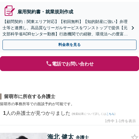
雇用契約書・就業規則作成
【顧問契約：関東エリア対応】【初回無料】【知的財産に強い】弁理
士等と連携し、高品質なリーガルサービスをワンストップで提供【元
文部科学省ADRセンター勤務】行政機関での経験、環境法への豊富な
知識を活かし、事業者さまの抱える問題を解決へ導きます
料金表を見る
電話でお問い合わせ
留萌市に所在する弁護士
留萌市の事務所等での面談予約が可能です。
1
人の弁護士が見つかりました
(検索結果について詳しくは
こちら
)
1件中 1-1件を表示
海北 健太
弁護士