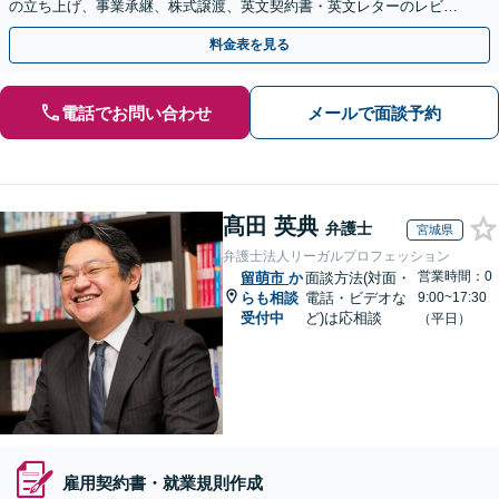
の立ち上げ、事業承継、株式譲渡、英文契約書・英文レターのレビュ
ー・ドラフトなどに対応。
料金表を見る
電話でお問い合わせ
メールで面談予約
髙田 英典
弁護士
宮城県
弁護士法人リーガルプロフェッション
営業時間：0
留萌市
か
面談方法(対面・
らも相談
電話・ビデオな
9:00~17:30
受付中
ど)は応相談
（平日）
雇用契約書・就業規則作成