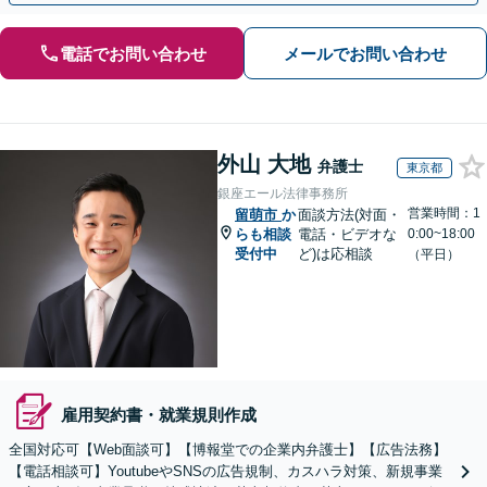
電話でお問い合わせ
メールでお問い合わせ
外山 大地
弁護士
東京都
銀座エール法律事務所
営業時間：1
留萌市
か
面談方法(対面・
らも相談
電話・ビデオな
0:00~18:00
受付中
ど)は応相談
（平日）
雇用契約書・就業規則作成
全国対応可【Web面談可】【博報堂での企業内弁護士】【広告法務】
【電話相談可】YoutubeやSNSの広告規制、カスハラ対策、新規事業