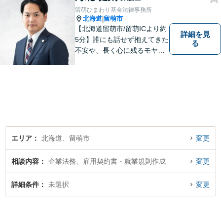
留萌ひまわり基金法律事務所
北海道
留萌市
|
【北海道留萌市/留萌ICより約
詳細を見
5分】誰にも話せず抱えてきた
る
不安や、長く心に残るモヤモ
ヤ──どうぞ安心してお聞かせ
ください。あなたの想いに丁
寧に寄り添いながら、これか
らの一歩を一緒に見つけてい
きます。【駐車場あり】【地
域密着型】
エリア
北海道、留萌市
変更
相談内容
企業法務、雇用契約書・就業規則作成
変更
詳細条件
未選択
変更