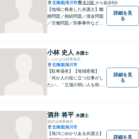
北海道
滝川市
滝川駅
から徒歩6分
|
【地域に根差した弁護士】離
詳細を見
婚問題／相続問題／借金問題
る
／労働問題／刑事事件など、
幅広い法律トラブルに対応。
お悩みの方はお気軽にご相談
下さい。【法テラス利用可】
【駐車場有】話しやすい雰囲
小林 史人
弁護士
気作りを大切にして、皆様の
しらかば法律事務所
お越しをお待ちしています。
北海道
旭川市
|
【駐車場有】【地域密着】
詳細を見
「何か人の役に立つ仕事がし
る
たい」「立場の弱い人を助け
たい」という思いがあり、弁
護士を志しました。北海道な
らではの基準や慣習を理解し
た、法的サービスの提供を行
酒井 将平
弁護士
います。お気軽にご相談くだ
酒井法律事務所
さい。
北海道
旭川市
|
【旭川にゆかりある弁護士】
詳細を見