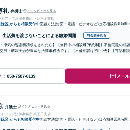
尊礼
弁護士
インタビューを見る
ートアップ法律事務所 さいたま支店
市緑区
からも相談受付中
面談方法(対面・電話・ビデオなど)は応相談
営業時間：0
生活費を渡さないことによる離婚問題
料金表を見る
・浮気の慰謝料請求をされたら】【当日中の相談可(予約制)】不倫問題の相談
交渉・解決実績が豊富な法律事務所です。【不倫相談は初回0円】【電話相談
せ
メール
涼
弁護士
インタビューを見る
ートアップ法律事務所 八王子支店
市緑区
からも相談受付中
面談方法(対面・電話・ビデオなど)は応相談
営業時間：0