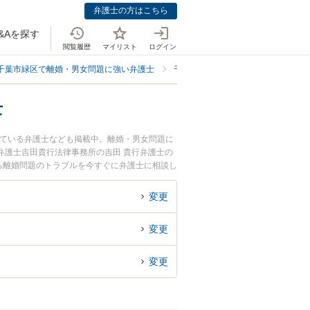
弁護士の方はこちら
&Aを探す
閲覧履歴
マイリスト
ログイン
千葉市緑区で離婚・男女問題に強い弁護士
千葉市緑区で生活費を渡さないに強
士
している弁護士なども掲載中。離婚・男女問題に
弁護士吉田貴行法律事務所の吉田 貴行弁護士の
る離婚問題のトラブルを今すぐに弁護士に相談し
を渡さないことによる離婚問題を法律相談できる
変更
変更
変更