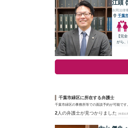
江頭 
永岡法律
千葉
【完全
がら、
千葉市緑区に所在する弁護士
千葉市緑区の事務所等での面談予約が可能です
2
人の弁護士が見つかりました
(検索結