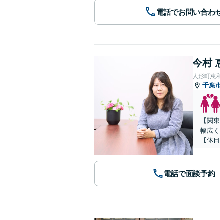
電話でお問い合わ
今村 
人形町恵
千葉
【関東
幅広く
【休日
電話で面談予約