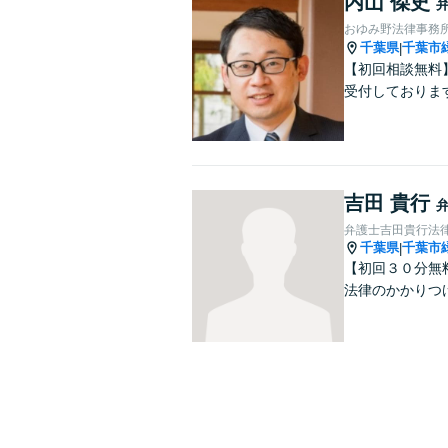
内山 傑史
おゆみ野法律事務
千葉県
千葉市
|
【初回相談無料
受付しておりま
吉田 貴行
弁護士吉田貴行法
千葉県
千葉市
|
【初回３０分無
法律のかかりつ