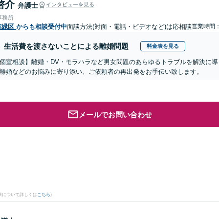
啓介
弁護士
インタビューを見る
事務所
市緑区
からも相談受付中
面談方法(対面・電話・ビデオなど)は応相談
営業時間：1
生活費を渡さないことによる離婚問題
料金表を見る
個室相談】離婚・DV・モラハラなど男女問題のあらゆるトラブルを解決に
離婚などのお悩みに寄り添い、ご依頼者の再出発をお手伝い致します。
メールでお問い合わせ
。
果について詳しくは
こちら
)