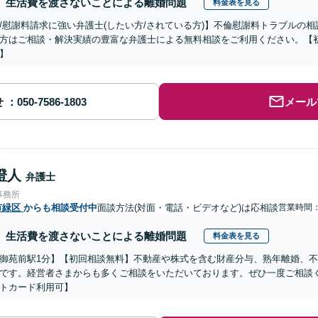
生活費を渡さないことによる離婚問題
料金表を見る
/慰謝料請求に強い弁護士(したい方/されている方)】不倫慰謝料トラブルの相
方はご相談・解決実績の豊富な弁護士による無料相談をご利用ください。【初
】
せ
メール
澄人
弁護士
事務所
市緑区
からも相談受付中
面談方法(対面・電話・ビデオなど)は応相談
営業時間：0
生活費を渡さないことによる離婚問題
料金表を見る
御苑前駅1分】【初回相談無料】不動産や株式を含む財産分与、熟年離婚、
です。経営者さまからも多くご相談をいただいております。ぜひ一度ご相談
トカード利用可】