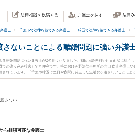
法律相談を投稿する
弁護士を探す
法律Q
弁護士
千葉市で法律相談できる弁護士
緑区で法律相談できる弁護士
渡さないことによる離婚問題に強い弁護
よる離婚問題に強い弁護士が2名見つかりました。初回面談無料や休日面談に対応
野での絞り込み検索もでき便利です。特におゆみ野法律事務所の内山 傑史弁護士や
目されています。『千葉市緑区で土日や夜間に発生した生活費を渡さないことによ
のトラブル解決の実績豊富な近くの弁護士を検索したい』『初回相談無料で生活費
でお困りの相談者さんにおすすめです。
渡さない
から相談可能な弁護士