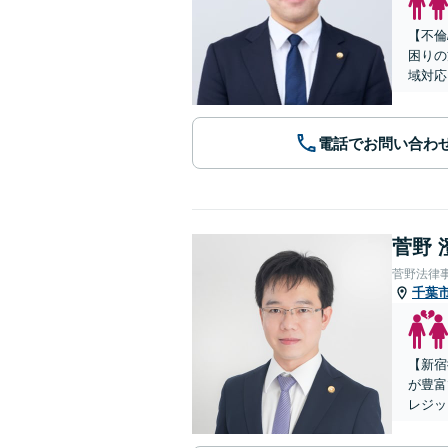
【不倫
困りの
域対応
電話でお問い合わ
菅野 
菅野法律
千葉
【新宿
が豊富
レジッ