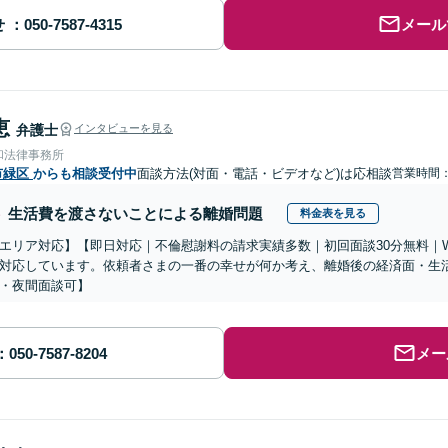
せ
メール
恵
弁護士
インタビューを見る
和法律事務所
市緑区
からも相談受付中
面談方法(対面・電話・ビデオなど)は応相談
営業時間：0
生活費を渡さないことによる離婚問題
料金表を見る
エリア対応】【即日対応｜不倫慰謝料の請求実績多数｜初回面談30分無料｜
対応しています。依頼者さまの一番の幸せが何か考え、離婚後の経済面・生
・夜間面談可】
メー