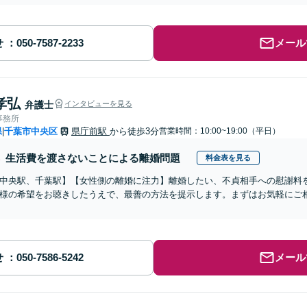
せ
メール
孝弘
弁護士
インタビューを見る
事務所
県
千葉市中央区
県庁前駅
から徒歩3分
営業時間：10:00~19:00（平日）
|
生活費を渡さないことによる離婚問題
料金表を見る
中央駅、千葉駅】【女性側の離婚に注力】離婚したい、不貞相手への慰謝料
様の希望をお聴きしたうえで、最善の方法を提示します。まずはお気軽にご
せ
メール