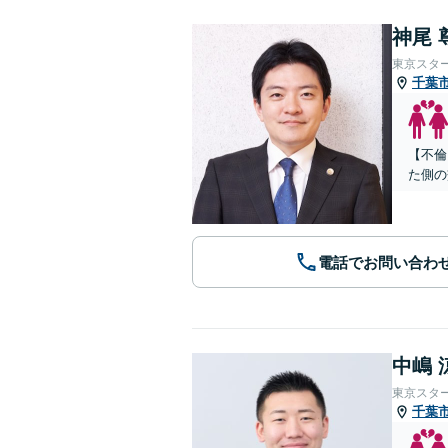
神尾 
東京スタ
千葉
【不倫
た側の
電話でお問い合わ
中嶋 
東京スタ
千葉