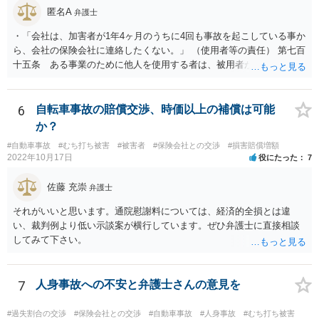
匿名A
弁護士
・「会社は、加害者が1年4ヶ月のうちに4回も事故を起こしている事か
ら、会社の保険会社に連絡したくない。」 （使用者等の責任） 第七百
十五条 ある事業のために他人を使用する者は、被用者がその事業の
執行について第三者に加えた損害を賠償する責任を負う。ただし、使
用者が被用者の選任及びその事業の監督について相当の注意をしたと
き、又は相当の注意をしても損害が生ずべきであったときは、この限
6
自転車事故の賠償交渉、時価以上の補償は可能
りでない。 会社側の言い分に付き合わず、会社側への請求をお考えな
か？
さったほうがよろしいかもしれません。加害ドライバーの任意保険が
#自動車事故
#むち打ち被害
#被害者
#保険会社との交渉
#損害賠償増額
本件に使えるか、使おうとするかが定かではありませんので。「1年4
2022年10月17日
役にたった
7
ヶ月のうちに4回も事故」の事実は、会社から加害ドライバーへの責任
転嫁のような発言ですが、上記ただし書との関連で言えば、会社側が
佐藤 充崇
弁護士
「相当の注意」をしていなかった証左でしょう。 今後の対応ですが、
事故証明書を速やかに取得すべきです。 病院で治療を受ける際、第三
それがいいと思います。通院慰謝料については、経済的全損とは違
者行為による傷病届を出す必要があります。 最終的にどこまで認めら
い、裁判例より低い示談案が横行しています。ぜひ弁護士に直接相談
れるかという問題はありますが、事故後に事故に関連した支出に関し
してみて下さい。
ては、領収書をもらい保存しておきましょう。
7
人身事故への不安と弁護士さんの意見を
#過失割合の交渉
#保険会社との交渉
#自動車事故
#人身事故
#むち打ち被害