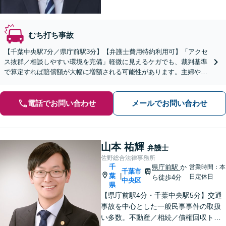
むち打ち事故
【千葉中央駅7分／県庁前駅3分】【弁護士費用特約利用可】「アクセ
ス抜群／相談しやすい環境を完備」軽微に見えるケガでも、裁判基準
で算定すれば賠償額が大幅に増額される可能性があります。主婦やパ
ートの方の休業損害請求なども私にお任せください。
電話でお問い合わせ
メールでお問い合わせ
山本 祐輝
弁護士
佐野総合法律事務所
千
県庁前駅
か
営業時間：本
千葉市
葉
|
日定休日
ら徒歩4分
中央区
県
【県庁前駅4分・千葉中央駅5分】交通
事故を中心とした一般民事事件の取扱
い多数。不動産／相続／債権回収トラ