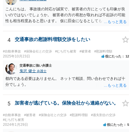
こんにちは。 事故後の対応が誠実で、被害者の方にとっても印象が良
いのではないでしょうか。 被害者の方の宥恕が取れれば不起訴の可能
性も相当程度あると思います。 仮に罰金になるとしても今回は略式の
可能性が高く、正式裁判での公判請求になる可能性は著しく低いでし
ょう。 参考になれば幸いです。
4
交通事故の慰謝料増額交渉をしたい
#自動車事故
#保険会社との交渉
#むち打ち被害
#被害者
#慰謝料増額
2025年10月23日
役にたった
12
交通事故に強い弁護士
鬼沢 健士
弁護士
都内である必要はありません。 ネットで相談、問い合わせできれば十
分でしょう。
5
加害者が逃げている。保険会社から連絡がない。
#自動車事故
#被害者
#保険会社との交渉
#慰謝料増額
#過失割合の交渉
#むち打ち被害
2024年1月29日
役にたった
5