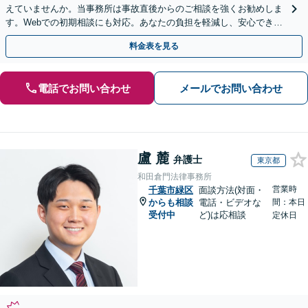
えていませんか。当事務所は事故直後からのご相談を強くお勧めしま
す。Webでの初期相談にも対応。あなたの負担を軽減し、安心できる
未来へ導きます。【初回相談無料】
料金表を見る
電話でお問い合わせ
メールでお問い合わせ
盧 麓
弁護士
東京都
和田倉門法律事務所
営業時
千葉市緑区
面談方法(対面・
からも相談
電話・ビデオな
間：本日
受付中
ど)は応相談
定休日