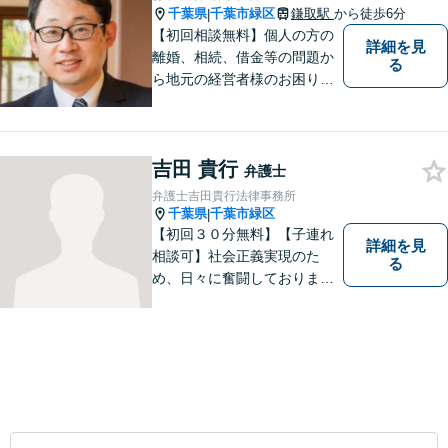
千葉県
千葉市緑区
鎌取駅
から徒歩6分
|
【初回相談無料】個人の方の
詳細を見
離婚、相続、借金等の問題か
る
ら地元の経営者様のお困りご
とまで幅広く相談を受付して
おります。一人で悩まず、お
気軽にご相談ください。
吉田 貴行
弁護士
弁護士吉田貴行法律事務所
千葉県
千葉市緑区
|
【初回３０分無料】【子連れ
詳細を見
相談可】社会正義実現のた
る
め、日々に奮闘しておりま
す。皆様にとって身近な法律
のかかりつけ医になりたいと
考えております。 お気軽にご
相談ください。