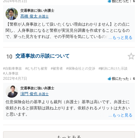
2024年6月1日
役にたった
6
交通事故に強い弁護士
髙橋 俊太
弁護士
【警察が人身事故として扱いたくない理由はわかりません】との点に
関し、人身事故になると警察が実況見分調書を作成することになるの
で、穿った見方をすれば、その手間等を気にしているのかもしれませ
ん。 貴方がお怪我をされているということであれば、人身事故で処理
する方が適切だと思います。人身事故にしたからといって、相手方の
罪責等がそれだけで重くなるわけではありません。
10
交通事故の示談について
#自動車事故
#むち打ち被害
#被害者
#保険会社との交渉
#解決に向けた示談
#人身事故
2022年4月7日
役にたった
6
交通事故に強い弁護士
濵門 俊也
弁護士
任意保険会社の基準よりも裁判（弁護士）基準は高いです。弁護士に
依頼されると損害額は跳ね上がります。依頼されるメリットは大きい
と思います。
もっとみる