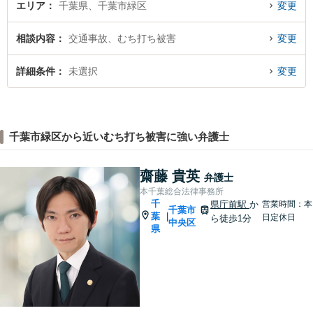
エリア
千葉県、千葉市緑区
変更
相談内容
交通事故、むち打ち被害
変更
詳細条件
未選択
変更
千葉市緑区から近いむち打ち被害に強い弁護士
齋藤 貴英
弁護士
本千葉総合法律事務所
千
県庁前駅
か
営業時間：本
千葉市
葉
|
日定休日
ら徒歩1分
中央区
県