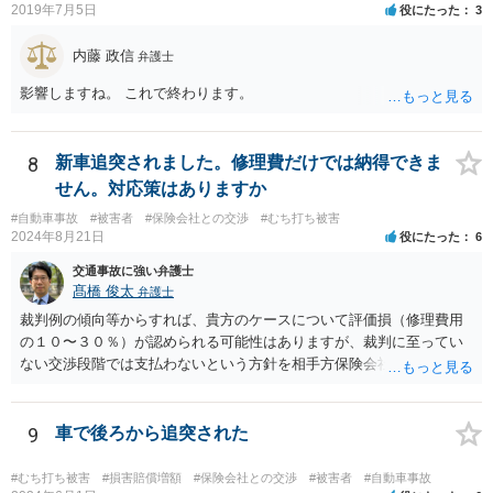
2019年7月5日
役にたった
3
内藤 政信
弁護士
影響しますね。 これで終わります。
8
新車追突されました。修理費だけでは納得できま
せん。対応策はありますか
#自動車事故
#被害者
#保険会社との交渉
#むち打ち被害
2024年8月21日
役にたった
6
交通事故に強い弁護士
髙橋 俊太
弁護士
裁判例の傾向等からすれば、貴方のケースについて評価損（修理費用
の１０〜３０％）が認められる可能性はありますが、裁判に至ってい
ない交渉段階では支払わないという方針を相手方保険会社が貫く可能
性はあります。
9
車で後ろから追突された
#むち打ち被害
#損害賠償増額
#保険会社との交渉
#被害者
#自動車事故