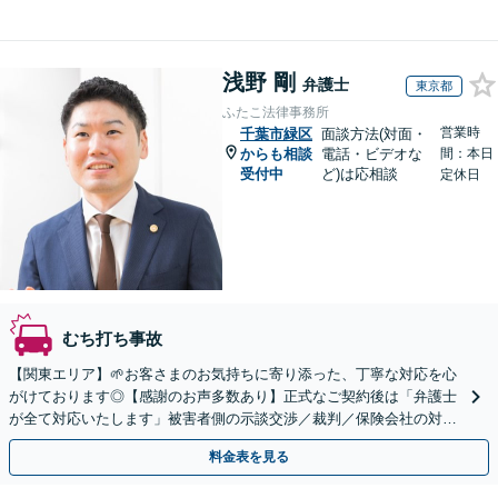
浅野 剛
弁護士
東京都
ふたこ法律事務所
営業時
千葉市緑区
面談方法(対面・
からも相談
電話・ビデオな
間：本日
受付中
ど)は応相談
定休日
むち打ち事故
【関東エリア】🌱お客さまのお気持ちに寄り添った、丁寧な対応を心
がけております◎【感謝のお声多数あり】正式なご契約後は「弁護士
が全て対応いたします」被害者側の示談交渉／裁判／保険会社の対応
／むち打ち／物損事故のご相談はお任せください。
料金表を見る