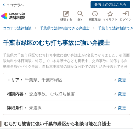
弁護士の方はこちら
ココナラへ
投稿する
探す
閲覧履歴
マイリスト
ログイン
ココナラ法律相談
千葉県で法律相談できる弁護士
千葉市で法律相談で
千葉市緑区のむち打ち事故に強い弁護士
千葉県の千葉市緑区でむち打ち事故に強い弁護士が2名見つかりました。初回面
談無料や休日面談に対応している弁護士なども掲載中。交通事故に関係する自
動車事故やバイク事故、自転車事故等の細かな分野での絞り込み検索もでき便
利です。特におゆみ野法律事務所の内山 傑史弁護士や弁護士吉田貴行法律事務
所の吉田 貴行弁護士のプロフィール情報や弁護士費用、強みなどが注目されて
エリア
千葉県、千葉市緑区
変更
います。『千葉市緑区で土日や夜間に発生したむち打ち事故のトラブルを今す
ぐに弁護士に相談したい』『むち打ち事故のトラブル解決の実績豊富な近くの
相談内容
交通事故、むち打ち被害
変更
弁護士を検索したい』『初回相談無料でむち打ち事故を法律相談できる千葉市
緑区内の弁護士に相談予約したい』などでお困りの相談者さんにおすすめで
す。
詳細条件
未選択
変更
むち打ち被害に強い千葉市緑区から相談可能な弁護士