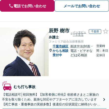
電話でお問い合わせ
メールでお問い合わせ
辰野 樹市
千葉県
インタビュ
ーを見る
弁護士
ファミリア総合法律事務所
営業時
千葉市緑区
面談方法(対面・
からも相談
電話・ビデオな
間：本日
受付中
ど)は応相談
定休日
むち打ち事故
【電話相談可│初回無料】【加害者側に特化】依頼者さまとご家族の
不安を取り除くため、親身な対応やアフターケアに注力しています
【死亡事故・重傷事故の実績多数】後遺症の症状固定に納得がいかな