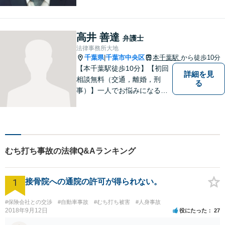
依頼者のお話をよく聞き、本
当のニーズを汲み上げ、依頼
者にとって最善の解決を目指
すことを目標に活動を続けて
高井 善達
弁護士
います。お困りの方はお気軽
法律事務所大地
にご相談ください。
千葉県
千葉市中央区
本千葉駅
から徒歩10分
|
【本千葉駅徒歩10分】【初回
詳細を見
相談無料（交通，離婚，刑
る
事）】一人でお悩みになる前
に、まずはお気軽にご相談く
ださい。お悩みをしっかりと
ヒアリングし、解決へ導ける
よう全力でサポートさせてい
ただきます。【メール24時間
むち打ち事故の法律Q&Aランキング
受付】
1
接骨院への通院の許可が得られない。
#保険会社との交渉
#自動車事故
#むち打ち被害
#人身事故
2018年9月12日
役にたった
27