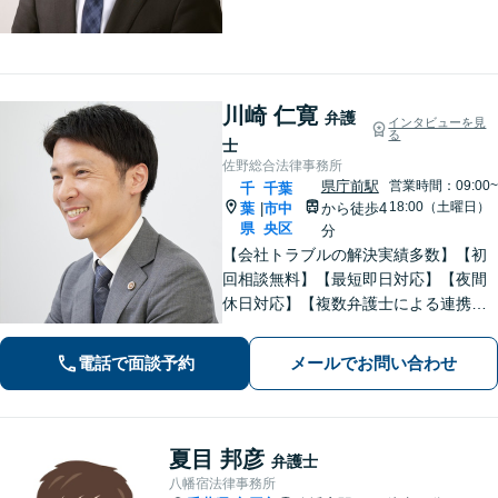
ブルはお任せください。問題解決に向
けて全力でサポート。お気軽にご相談
ください。【初回面談相談30分無料】
【夜間・休日は有料相談可】
川崎 仁寛
弁護
インタビューを見
る
士
佐野総合法律事務所
県庁前駅
営業時間：09:00~
千
千葉
18:00（土曜日）
葉
市中
から徒歩4
|
県
央区
分
【会社トラブルの解決実績多数】【初
回相談無料】【最短即日対応】【夜間
休日対応】【複数弁護士による連携】
【千葉中央駅近く】日常の法律相談か
ら企業顧問まで幅広く対応。中小企業
電話で面談予約
メールでお問い合わせ
や個人事業主の皆様が安心して相談で
きる身近なリーガルパートナーを目指
しています。
夏目 邦彦
弁護士
八幡宿法律事務所