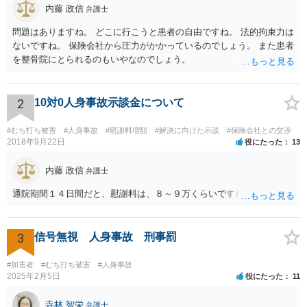
内藤 政信
弁護士
問題はありますね。 どこに行こうと患者の自由ですね。 法的拘束力は
ないですね。 保険会社から圧力がかかっているのでしょう。 また患者
を整骨院にとられるのもいやなのでしょう。
2
10対0人身事故示談金について
#むち打ち被害
#人身事故
#慰謝料増額
#解決に向けた示談
#保険会社との交渉
2018年9月22日
役にたった
13
内藤 政信
弁護士
通院期間１４日間だと、慰謝料は、８～９万くらいですね。
3
信号無視 人身事故 刑事罰
#加害者
#むち打ち被害
#人身事故
2025年2月5日
役にたった
11
寺林 智栄
弁護士