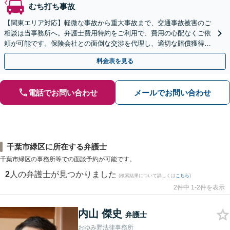
むち打ち事故
【関東エリア対応】軽微な事故から重大事故まで、交通事故被害のご
相談は当事務所へ。弁護士費用特約をご利用で、費用の心配なくご依
頼が可能です。保険会社との面倒な交渉を代理し、適切な賠償獲得を
目指します。【日本語・中国語対応可能】
料金表を見る
電話でお問い合わせ
メールでお問い合わせ
千葉市緑区に所在する弁護士
千葉市緑区の事務所等での面談予約が可能です。
2
人の弁護士が見つかりました
(検索結果について詳しくは
こちら
)
2件中 1-2件を表示
内山 傑史
弁護士
おゆみ野法律事務所