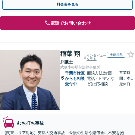
い場合はご相談ください【夜間面談可】【バリアフリー対応】
料金表を見る
電話でお問い合わせ
稲葉 翔
神奈川県
インタビュー
を見る
弁護士
武蔵小杉駅前法律事務所
営業時
千葉市緑区
面談方法(対面・
からも相談
電話・ビデオな
間：本日
受付中
ど)は応相談
定休日
むち打ち事故
【関東エリア対応】突然の交通事故、今後の生活や賠償金に不安を抱