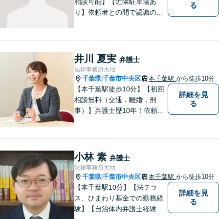
相談可能】【近隣駐車場あ
る
り】依頼者との間で認識のず
れが生じないように、依頼者
の話をしっかりと聞くことを
大切にしています。悩んでい
る方々の話を丁寧に聞き、迅
井川 夏実
弁護士
速に解決いたします。お気軽
法律事務所大地
にご相談ください。
千葉県
千葉市中央区
本千葉駅
から徒歩10分
|
【本千葉駅徒歩10分】【初回
詳細を見
相談無料（交通，離婚，刑
る
事）】弁護士歴10年！依頼者
のパートナーとして密接な関
係を築き、困難な問題にも積
極的に取り組みます。【夜
間・休日対応】【メール24時
小林 素
弁護士
間対応◎】
法律事務所大地
千葉県
千葉市中央区
本千葉駅
から徒歩10分
|
【本千葉駅10分】【法テラ
詳細を見
ス、ひまわり基金での勤務経
る
験】【自治体内弁護士経験】