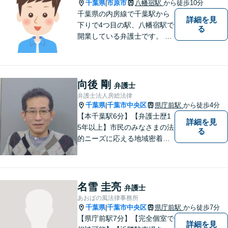
千葉県
市原市
八幡宿駅
から徒歩10分
|
千葉県の内房線で千葉駅から
詳細を見
下りで4つ目の駅、八幡宿駅で
る
開業している弁護士です。 八
幡宿駅、五井駅、姉ヶ崎駅あ
るいはこれらの駅の内陸地方
の方々のために業務を行って
おります。
向後 剛
弁護士
弁護士法人房総法律
千葉県
千葉市中央区
県庁前駅
から徒歩4分
|
【本千葉駅6分】【弁護士歴1
詳細を見
5年以上】市民のみなさまの法
る
的ニーズに応える地域密着型
の法律事務所【相続・遺言】
不動産が絡む相続に迅速に対
応します【労働・雇用】ご相
談実績多数。現実的な解決策
名雪 圭亮
弁護士
をご提案します
あおばの風法律事務所
千葉県
千葉市中央区
県庁前駅
から徒歩7分
|
【県庁前駅7分】【完全個室で
詳細を見