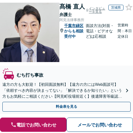
髙橋 直人
茨城県
インタビュ
ーを見る
弁護士
阿見法律事務所
営業時
千葉市緑区
面談方法(対面・
からも相談
電話・ビデオな
間：本日
受付中
ど)は応相談
定休日
むち打ち事故
遠方の方も大歓迎！【初回面談無料】【遠方の方にはWeb面談可】
「依頼すべき内容が決まってない」「解決できるか知りたい」という
方もお気軽にご相談ください【阿見町役場前近く】後遺障害等級認
定、慰謝料請求、示談交渉など
料金表を見る
電話でお問い合わせ
メールでお問い合わせ