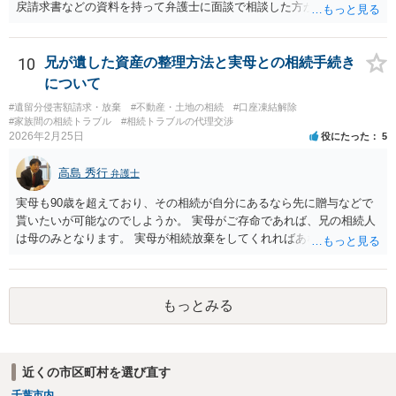
戻請求書などの資料を持って弁護士に面談で相談した方がよいと思い
ます。
10
兄が遺した資産の整理方法と実母との相続手続き
について
#遺留分侵害額請求・放棄
#不動産・土地の相続
#口座凍結解除
#家族間の相続トラブル
#相続トラブルの代理交渉
2026年2月25日
役にたった
5
高島 秀行
弁護士
実母も90歳を超えており、その相続が自分にあるなら先に贈与などで
貰いたいが可能なのでしようか。 実母がご存命であれば、兄の相続人
は母のみとなります。 実母が相続放棄をしてくれればあなた方兄弟及
び実母の子が相続人となります。 実母に連絡を取って話してみるほか
ないと思います。
もっとみる
近くの市区町村を選び直す
千葉市内