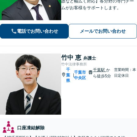
故など幅広く対応】各分野の専門チー
ムがお客様をサポートします。
電話でお問い合わせ
メールでお問い合わせ
竹中 恵
弁護士
竹中法律事務所
千
千葉駅
か
営業時間：本
千葉市
葉
|
日定休日
ら徒歩5分
中央区
県
口座凍結解除