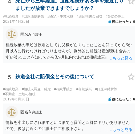
4
死亡から三年経過。遺産相続がある事を最近しり
る程度の金額に留まると考えた方がよいです。 もし、相続人の皆さん
ましたが放棄できますでしょうか？
に葬儀費用を支出する経済力がなく、質素な葬儀を行った費用であれ
#相続放棄
#口座凍結解除
#M&A・事業承継
#遅延損害金回収
#督促の停止
ば相続財産から支出しても単純承認と認められない可能性が高いの
2021年4月25日
役にたった
6
で、相続放棄申述が受理される可能性も高いと思います。
匿名A
弁護士
相続放棄の申述は原則としてお父様が亡くなったことを知ってから3か
月以内に行わなければなりませんが、例外的に相続財産(債務も含みま
す)があることを知ってから3か月以内であれば相続放棄の申述が認め
られる可能性もありますので、通知が届いたのが3か月以内の話なので
したら、早急に家裁に行って相続放棄の申述をしたい旨告げて必要な
書類を提出されることをおすすめいたします。 なお、お父様の債務が
5
鉄道会社に賠償金とその後について
他にもあるかもしれないというリスクを考えますと、相続放棄の申述
にあたっては、法テラスの無料相談等を利用して弁護士に相談するこ
#相続放棄
#相続人調査・確定
#相続手続き
#相続放棄
#口座凍結解除
とも十分考えられるかと存じます。また、ご記載いただいた事実関係
#不動産・土地の相続
2019年6月28日
役にたった
6
を拝見するかぎり、再婚相手のかたは既に相続放棄をされている可能
性があるかもしれません。
匿名A
弁護士
情報を小出しにされますといつまでも質問と回答にキリがありません
ので、後はお近くの弁護士にご相談下さい。