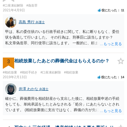
#口座凍結解除
#偽造罪
2021年4月9日
役にたった
11
高島 秀行
弁護士
甲は、私の委任状のいる行政手続きに関して、私に断りもなく、委任
状を偽造して行いました。 その行為は、刑事罰に該当しますか？
私文章偽造罪、同行使罪に該当します。 一般的に、頼まれた（委任さ
れた）人は、行政に提出する委任状の署名を偽造できるのでしょう
か？ 委任状を偽造して使用することはまでは依頼の範囲ではない
ので できないと思います。
3
相続放棄したあとの葬儀代金はもらえるのか？
#相続放棄
#相続手続き
#口座凍結解除
#相続放棄
2019年2月13日
役にたった
14
井澤 わかな
弁護士
確かに、葬儀費用を相続財産から支出した後に、相続放棄申述の手続
をしても、単純承認をしたとみなされる「処分」にあたらないとされ
ています。 (相続放棄後に支出ではなく、葬儀の方が先に来るのが通常
だと思いますので、葬儀→葬儀費用を相続財産から支出→相続放棄申
述の手続ということだと思いますが) ただ、葬儀費用ならいくらでもよ
いということではなく、身分相応の、社会的儀式として当然認められ