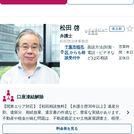
松田 啓
東京都
インタビュー
を見る
弁護士
松田啓法律事務所
営業時
千葉市稲毛
面談方法(対面・
区
からも相
電話・ビデオな
間：本日
談受付中
ど)は応相談
定休日
口座凍結解除
【関東エリア対応】【初回相談無料】【弁護士歴30年以上】遺産分
割、遺留分、相続放棄、遺言書の作成など、豊富な実績があります。
不動産や税金が絡む問題は、不動産鑑定士や土地家屋調査士、税理士
と提携【事前予約で、休日・夜間面談可】【WEB面談可】
料金表を見る