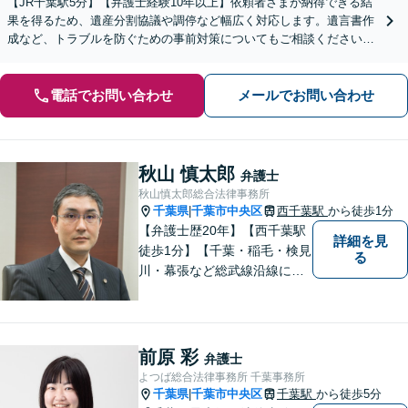
【JR千葉駅5分】【弁護士経験10年以上】依頼者さまが納得できる結
果を得るため、遺産分割協議や調停など幅広く対応します。遺言書作
成など、トラブルを防ぐための事前対策についてもご相談ください
【初回相談無料】
電話でお問い合わせ
メールでお問い合わせ
秋山 慎太郎
弁護士
秋山慎太郎総合法律事務所
千葉県
千葉市中央区
西千葉駅
から徒歩1分
|
【弁護士歴20年】【西千葉駅
詳細を見
徒歩1分】【千葉・稲毛・検見
る
川・幕張など総武線沿線にお
住いの方好アクセス】不動
産・相続・離婚・交通事故・
借金・労働・刑事・企業法務
などお気軽にお問い合わせく
前原 彩
弁護士
ださい【個人／企業いずれも
よつば総合法律事務所 千葉事務所
対応実績あり】
千葉県
千葉市中央区
千葉駅
から徒歩5分
|