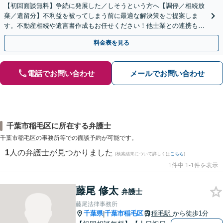
【初回面談無料】争続に発展した／しそうという方へ【調停／相続放
棄／遺留分】不利益を被ってしまう前に最適な解決策をご提案しま
す。不動産相続や遺言書作成もお任せください！他士業との連携も可
能
料金表を見る
電話でお問い合わせ
メールでお問い合わせ
千葉市稲毛区に所在する弁護士
千葉市稲毛区の事務所等での面談予約が可能です。
1
人の弁護士が見つかりました
(検索結果について詳しくは
こちら
)
1件中 1-1件を表示
藤尾 修太
弁護士
藤尾法律事務所
千葉県
千葉市稲毛区
稲毛駅
から徒歩1分
|