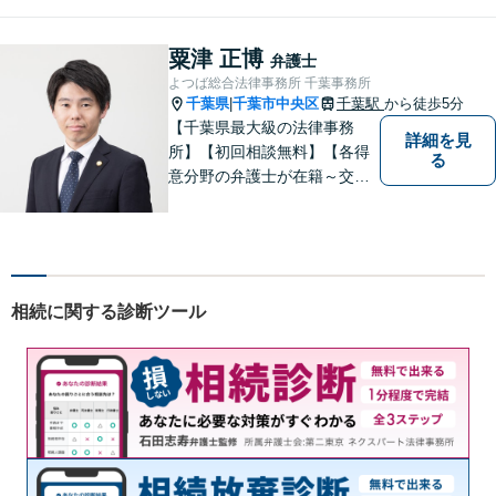
相続、企業法務、不動産】
【明確な費用】
粟津 正博
弁護士
よつば総合法律事務所 千葉事務所
千葉県
千葉市中央区
千葉駅
から徒歩5分
|
【千葉県最大級の法律事務
詳細を見
所】【初回相談無料】【各得
る
意分野の弁護士が在籍～交通
事故、労働災害、債務整理、
相続、企業法務、不動産】
【明確な費用】
相続に関する診断ツール