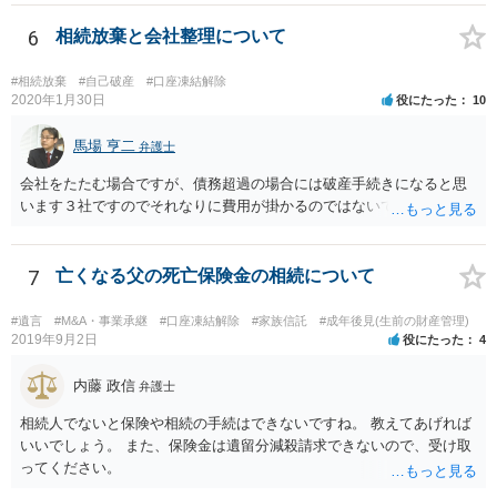
6
相続放棄と会社整理について
#相続放棄
#自己破産
#口座凍結解除
2020年1月30日
役にたった
10
馬場 亨二
弁護士
会社をたたむ場合ですが、債務超過の場合には破産手続きになると思
います３社ですのでそれなりに費用が掛かるのではないでしょうか。
7
亡くなる父の死亡保険金の相続について
#遺言
#M&A・事業承継
#口座凍結解除
#家族信託
#成年後見(生前の財産管理)
2019年9月2日
役にたった
4
内藤 政信
弁護士
相続人でないと保険や相続の手続はできないですね。 教えてあげれば
いいでしょう。 また、保険金は遺留分減殺請求できないので、受け取
ってください。