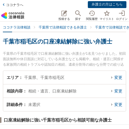
弁護士の方はこちら
ココナラへ
投稿する
探す
閲覧履歴
マイリスト
ログイン
ココナラ法律相談
千葉県で法律相談できる弁護士
千葉市で法律相談で
千葉市稲毛区の口座凍結解除に強い弁護士
千葉県の千葉市稲毛区で口座凍結解除に強い弁護士が1名見つかりました。初回
面談無料や休日面談に対応している弁護士なども掲載中。相続・遺言に関係す
る家族間の相続トラブルや認知症の相続、遺産分割等の細かな分野での絞り込
み検索もでき便利です。特に藤尾法律事務所の藤尾 修太弁護士のプロフィール
情報や弁護士費用、強みなどが注目されています。『千葉市稲毛区で土日や夜
エリア
千葉県、千葉市稲毛区
変更
間に発生した口座凍結解除のトラブルを今すぐに弁護士に相談したい』『口座
凍結解除のトラブル解決の実績豊富な近くの弁護士を検索したい』『初回相談
相談内容
相続・遺言、口座凍結解除
変更
無料で口座凍結解除を法律相談できる千葉市稲毛区内の弁護士に相談予約した
い』などでお困りの相談者さんにおすすめです。
詳細条件
未選択
変更
口座凍結解除に強い千葉市稲毛区から相談可能な弁護士