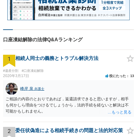
口座凍結解除の法律Q&Aランキング
1
相続人同士の義務とトラブル解決方法
#遺産分割
#口座凍結解除
2020年3月17日
役にたった
13
峰岸 泉
弁護士
ご相談の内容のとおりであれば，返還請求できると思いますが，相手
も何かしら理由をつけるでしょうから，法的手続を経ないと解決は不
可能かもしれません。
2
委任状偽造による相続手続きの問題と法的対応策