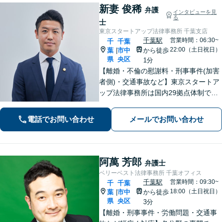
新妻 俊稀
弁護
インタビューを見
る
士
東京スタートアップ法律事務所 千葉支店
千葉駅
営業時間：06:30~
千
千葉
22:00（土日祝日）
葉
市中
から徒歩
|
県
央区
1分
【離婚・不倫の慰謝料・刑事事件(加害
者側)・交通事故など】東京スタートア
ップ法律事務所は国内29拠点体制で全
国対応！【ご自宅からの電話相談にも
対応(法律相談は完全予約制)】各分野で
電話でお問い合わせ
メールでお問い合わせ
専門性の高い弁護士が寄り添い解決を
サポートします。
阿萬 芳郎
弁護士
ベリーベスト法律事務所 千葉オフィス
千葉駅
営業時間：09:30~
千
千葉
18:00（土日祝日）
葉
市中
から徒歩
|
県
央区
3分
【離婚・刑事事件・労働問題・交通事