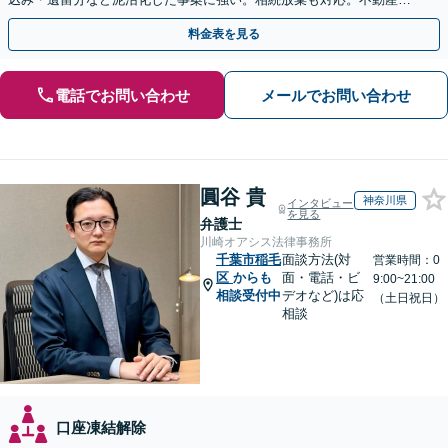
続は次世代を見据えたご提案。生前対策もお任せを
料金表を見る
電話でお問い合わせ
メールでお問い合わせ
圓谷 貴
神奈川県
インタビュー
を見る
弁護士
川崎オアシス法律事務所
千葉市稲毛
面談方法(対
営業時間：0
区
からも
面・電話・ビ
9:00~21:00
相談受付中
デオなど)は応
（土日祝日）
相談
口座凍結解除