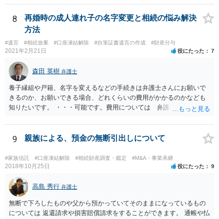
8
再婚時の成人連れ子の名字変更と相続の悩み解決
方法
#遺言
#相続放棄
#口座凍結解除
#自筆証書遺言の作成
#財産分与
2021年2月21日
役にたった
7
森田 英樹
弁護士
養子縁組や戸籍、名字を変えるなどの手続きは弁護士さんにお願いで
きるのか、お願いできる場合、どれくらいの費用がかかるのかなども
知りたいです。 ・・・可能です。費用については 弁護士と直接面談
の上 内容を確認し 協議の上個別に契約によって決まることになっ
ています。 やはり、成人した子のことまでごちゃごちゃ考えず、自分
の事だけ考えるべきなのでしょうか ・・・お子さんの事をまで含め良
9
親族による、預金の無断引出しについて
い解決案があればお悩みになるのは当然と言えば当然のことです。 彼
と親子関係を結びたいと思っているが、名字は変えたくない・・・養
#家族信託
#口座凍結解除
#相続財産調査・鑑定
#M&A・事業承継
子縁組の必要があり 氏も変更することになります。 しかし 彼は成人
2018年10月25日
役にたった
9
しているとは言え、自分の子と私の連れ子、全て平等にしたいと希
望。もちろん私もそうできればと思います。 ・・・婚姻前の契約 あ
高島 秀行
弁護士
るいは 遺言書などで その意思を実現する方法はあります。 弁護
無断で下ろしたものや父から預かっていてそのままになっているもの
士に相談してみてください。
については 返還請求や損害賠償請求をすることができます。 通帳や払