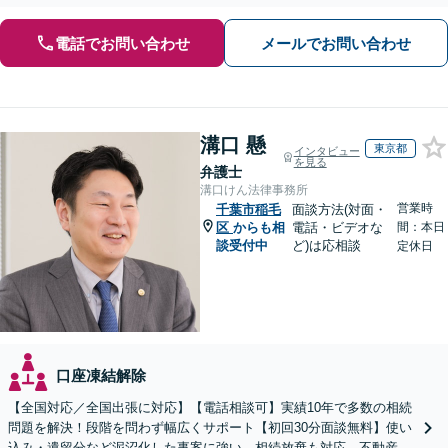
電話でお問い合わせ
メールでお問い合わせ
溝口 懸
東京都
インタビュー
を見る
弁護士
溝口けん法律事務所
営業時
千葉市稲毛
面談方法(対面・
区
からも相
電話・ビデオな
間：本日
談受付中
ど)は応相談
定休日
口座凍結解除
【全国対応／全国出張に対応】【電話相談可】実績10年で多数の相続
問題を解決！段階を問わず幅広くサポート【初回30分面談無料】使い
込み・遺留分など泥沼化した事案に強い。相続放棄も対応。不動産相