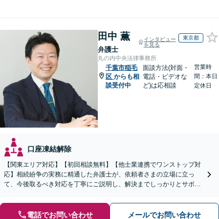
田中 薫
東京都
インタビュー
を見る
弁護士
丸の内中央法律事務所
営業時
千葉市稲毛
面談方法(対面・
区
からも相
電話・ビデオな
間：本日
談受付中
ど)は応相談
定休日
口座凍結解除
【関東エリア対応】【初回相談無料】【他士業連携でワンストップ対
応】相続紛争の実務に精通した弁護士が、依頼者さまの立場に立っ
て、今後取るべき対応を丁寧にご説明し、解決までしっかりとサポー
トいたします。お気軽にご相談ください。【WEB面談可】
電話でお問い合わせ
メールでお問い合わせ