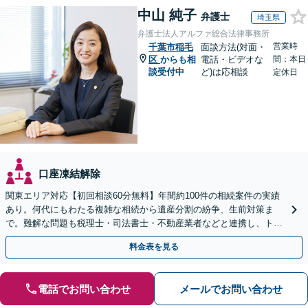
中山 純子
弁護士
埼玉県
弁護士法人アルファ総合法律事務所
営業時
千葉市稲毛
面談方法(対面・
区
からも相
電話・ビデオな
間：本日
談受付中
ど)は応相談
定休日
口座凍結解除
関東エリア対応【初回相談60分無料】年間約100件の相続案件の実績
あり。何代にもわたる複雑な相続から遺産分割の紛争、生前対策ま
で。難解な問題も税理士・司法書士・不動産業者などと連携し、トー
タルサポートで解決へ。まずはお気軽にご相談ください。
料金表を見る
電話でお問い合わせ
メールでお問い合わせ