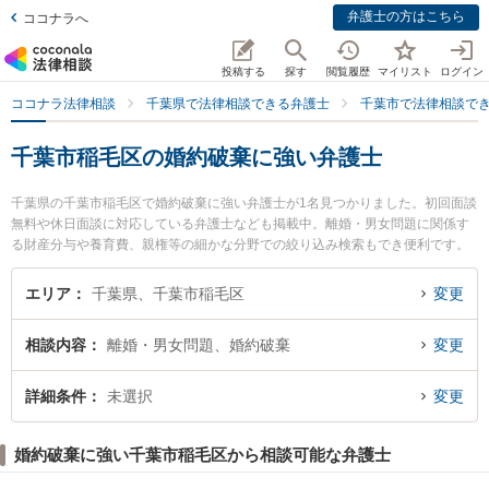
弁護士の方はこちら
ココナラへ
投稿する
探す
閲覧履歴
マイリスト
ログイン
ココナラ法律相談
千葉県で法律相談できる弁護士
千葉市で法律相談で
千葉市稲毛区の婚約破棄に強い弁護士
千葉県の千葉市稲毛区で婚約破棄に強い弁護士が1名見つかりました。初回面談
無料や休日面談に対応している弁護士なども掲載中。離婚・男女問題に関係す
る財産分与や養育費、親権等の細かな分野での絞り込み検索もでき便利です。
特に藤尾法律事務所の藤尾 修太弁護士のプロフィール情報や弁護士費用、強み
などが注目されています。『千葉市稲毛区で土日や夜間に発生した婚約破棄の
エリア
千葉県、千葉市稲毛区
変更
トラブルを今すぐに弁護士に相談したい』『婚約破棄のトラブル解決の実績豊
富な近くの弁護士を検索したい』『初回相談無料で婚約破棄を法律相談できる
相談内容
離婚・男女問題、婚約破棄
変更
千葉市稲毛区内の弁護士に相談予約したい』などでお困りの相談者さんにおす
すめです。
詳細条件
未選択
変更
婚約破棄に強い千葉市稲毛区から相談可能な弁護士