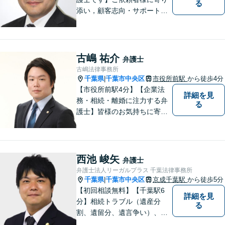
る
添い，顧客志向・サポート精
神を大切にしつつ，問題解決
に全力を尽くします。【休日
夜間相談、出張にも柔軟に対
応】ご相談者様の精神的負担
古嶋 祐介
弁護士
を軽減することも重視してい
古嶋法律事務所
る弁護士です。【千葉駅徒歩
千葉県
千葉市中央区
市役所前駅
から徒歩4分
|
７分】
【市役所前駅4分】【企業法
詳細を見
務・相続・離婚に注力する弁
る
護士】皆様のお気持ちに寄り
添った弁護を大切にしており
ます。将来を見据え、最適な
解決方法をご提案・実現して
まいります。お困りごとがあ
西池 峻矢
弁護士
れば、お早めにご相談くださ
弁護士法人リーガルプラス 千葉法律事務所
い。【オンライン相談可】
千葉県
千葉市中央区
京成千葉駅
から徒歩5分
|
【初回相談無料】【千葉駅6
詳細を見
分】相続トラブル（遺産分
る
割、遺留分、遺言争い）、交
通事故（被害者側）、未払い