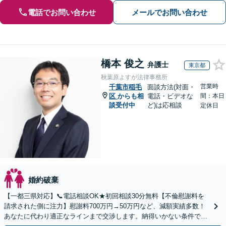
電話でお問い合わせ
メールでお問い合わせ
橋本 俊之
弁護士
東京都
秋葉原よすが法律事務所
営業時
千葉市稲毛
面談方法(対面・
区
からも相
電話・ビデオな
間：本日
談受付中
ど)は応相談
定休日
婚約破棄
【一都三県対応】📞電話相談OK★初回相談30分無料【不倫慰謝料を
請求された側に注力】慰謝料700万円→50万円など、減額実績多数！
あなたに代わり適正なラインまで交渉します。納得いかない条件でサ