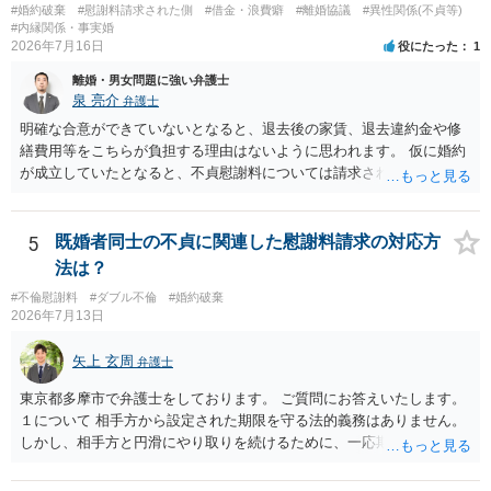
#婚約破棄
#慰謝料請求された側
#借金・浪費癖
#離婚協議
#異性関係(不貞等)
#内縁関係・事実婚
2026年7月16日
役にたった
1
離婚・男女問題に強い弁護士
泉 亮介
弁護士
明確な合意ができていないとなると、退去後の家賃、退去違約金や修
繕費用等をこちらが負担する理由はないように思われます。 仮に婚約
が成立していたとなると、不貞慰謝料については請求される可能性が
あるため検討しておく必要があるでしょう。 弁護士を立てる予定であ
れば早めに弁護士に相談し、弁護士から回答をさせると良いでしょ
う。
5
既婚者同士の不貞に関連した慰謝料請求の対応方
法は？
#不倫慰謝料
#ダブル不倫
#婚約破棄
2026年7月13日
矢上 玄周
弁護士
東京都多摩市で弁護士をしております。 ご質問にお答えいたします。
１について 相手方から設定された期限を守る法的義務はありません。
しかし、相手方と円滑にやり取りを続けるために、一応期限を守って
連絡を取ることもあり得ます。 弁護士に相談してから連絡をしたい
が、期限を守らないのもご不安という場合には、「弁護士に相談して