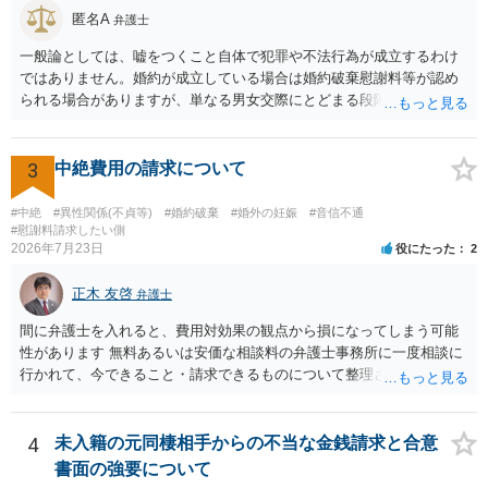
匿名A
弁護士
一般論としては、嘘をつくこと自体で犯罪や不法行為が成立するわけ
ではありません。婚約が成立している場合は婚約破棄慰謝料等が認め
られる場合がありますが、単なる男女交際にとどまる段階の場合、独
身偽装その他貞操権侵害事案は別として、信頼関係破壊行為について
慰謝料は生じないことが多いと思われます。 お怒りはごもっともです
が、仮に交際を進めたとしても後に相手を信頼できなくなる可能性が
3
中絶費用の請求について
高かったということですので、むしろ結婚しなくてよかったと割り切
って、交際を終わらせるのがよいと思います。
#中絶
#異性関係(不貞等)
#婚約破棄
#婚外の妊娠
#音信不通
#慰謝料請求したい側
2026年7月23日
役にたった
2
正木 友啓
弁護士
間に弁護士を入れると、費用対効果の観点から損になってしまう可能
性があります 無料あるいは安価な相談料の弁護士事務所に一度相談に
行かれて、今できること・請求できるものについて整理されるのがよ
いかと思います
4
未入籍の元同棲相手からの不当な金銭請求と合意
書面の強要について