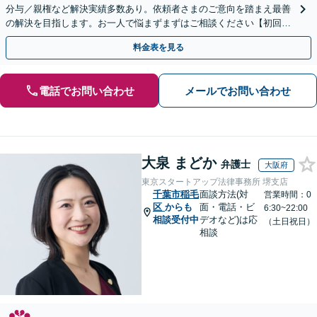
分与／親権など解決実績多数あり。依頼者さまのご意向を踏まえ最善
の解決を目指します。お一人で悩まずまずはご相談ください【初回来
所相談無料】【電話・web面談可】【千葉中央駅5分】
料金表を見る
電話でお問い合わせ
メールでお問い合わせ
大泉 まどか
弁護士
大阪府
東京スタートアップ法律事務所 堺支店
千葉市稲毛
面談方法(対
営業時間：0
区
からも
面・電話・ビ
6:30~22:00
相談受付中
デオなど)は応
（土日祝日）
相談