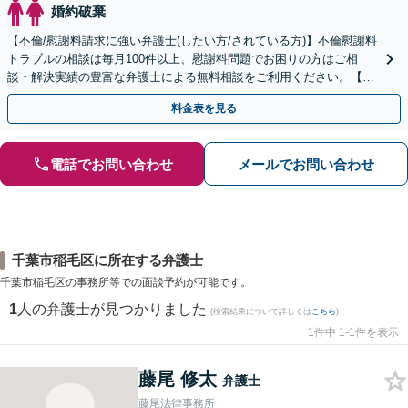
婚約破棄
【不倫/慰謝料請求に強い弁護士(したい方/されている方)】不倫慰謝料
トラブルの相談は毎月100件以上、慰謝料問題でお困りの方はご相
談・解決実績の豊富な弁護士による無料相談をご利用ください。【不
倫相談は初回0円】【全国対応】
料金表を見る
電話でお問い合わせ
メールでお問い合わせ
千葉市稲毛区に所在する弁護士
千葉市稲毛区の事務所等での面談予約が可能です。
1
人の弁護士が見つかりました
(検索結果について詳しくは
こちら
)
1件中 1-1件を表示
藤尾 修太
弁護士
藤尾法律事務所