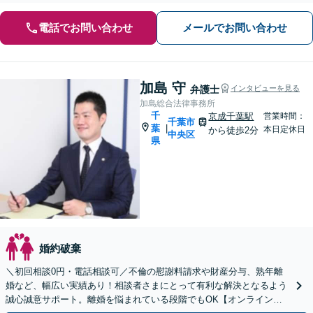
電話でお問い合わせ
メールでお問い合わせ
加島 守
弁護士
インタビューを見る
加島総合法律事務所
千
京成千葉駅
営業時間：
千葉市
葉
|
本日定休日
から徒歩2分
中央区
県
婚約破棄
＼初回相談0円・電話相談可／不倫の慰謝料請求や財産分与、熟年離
婚など、幅広い実績あり！相談者さまにとって有利な解決となるよう
誠心誠意サポート。離婚を悩まれている段階でもOK【オンライン相