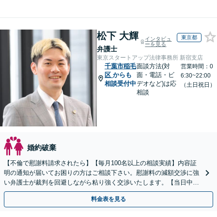
松下 大輝
東京都
インタビュ
ーを見る
弁護士
東京スタートアップ法律事務所 新宿支店
千葉市稲毛
面談方法(対
営業時間：0
区
からも
面・電話・ビ
6:30~22:00
相談受付中
デオなど)は応
（土日祝日）
相談
婚約破棄
【不倫で慰謝料請求されたら】【毎月100名以上の相談実績】内容証
明の通知が届いてお困りの方はご相談下さい。慰謝料の減額交渉に強
い弁護士が裁判を回避しながら粘り強く交渉いたします。【当日中の
相談可(予約制)】【関東エリア全域対応】
料金表を見る