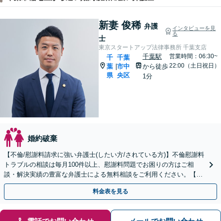
新妻 俊稀
弁護
インタビューを見
る
士
東京スタートアップ法律事務所 千葉支店
千葉駅
営業時間：06:30~
千
千葉
22:00（土日祝日）
葉
市中
から徒歩
|
県
央区
1分
婚約破棄
【不倫/慰謝料請求に強い弁護士(したい方/されている方)】不倫慰謝料
トラブルの相談は毎月100件以上、慰謝料問題でお困りの方はご相
談・解決実績の豊富な弁護士による無料相談をご利用ください。【不
倫相談は初回0円】【千葉県全域対応】
料金表を見る