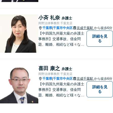
残業代請求、労働災害に特に
力を入れています。理人交
渉、遺留分請求なども対応。
小斉 礼奈
弁護士
岡野法律事務所 千葉支店
千葉県
千葉市中央区
京成千葉駅
から徒歩6分
|
【中四国九州最大級の弁護士
詳細を見
事務所】交通事故、借金問
る
題、離婚、相続など様々な問
題について、「何度でも無
料」の相談を行っています！
まずはお気軽にご相談くださ
い！
喜田 康之
弁護士
岡野法律事務所 千葉支店
千葉県
千葉市中央区
京成千葉駅
から徒歩6分
|
【中四国九州最大級の弁護士
詳細を見
事務所】交通事故、借金問
る
題、離婚、相続など様々な問
題について、「何度でも無
料」の相談を行っています！
まずはお気軽にご相談くださ