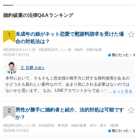
い！
婚約破棄の法律Q&Aランキング
1
未成年の娘がネット恋愛で慰謝料請求を受けた場
合の対処法は？
#慰謝料請求された側
#慰謝料請求したい側
#裁判
#婚約破棄
2026年7月27日
役にたった
3
王 宣麟
弁護士
本件において、そもそもご息女様の相手方に対する権利侵害があるの
かどうかも疑わしい案件なので、あまり気にされる必要はないのでは
ないかと思います。 なお、LINEアカウントからであっても、そこに紐
づけられた電話番号の開示→携帯電話会社から氏名・住所が開示され
るパターンはありえるものの、本件のような精神的損害が発生したと
明確にいえないような案件において開示がなされる可能性も低いので
2
男性が勝手に婚約者と紹介、法的対処は可能です
はないかと推察します。
か？
#慰謝料請求したい側
#内縁関係・事実婚
#婚約破棄
#DV・暴力
#親権
2026年7月28日
役にたった
1