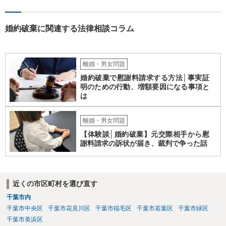
から連絡するので少々お待ちください」という旨の連絡を入れておく
こともあります。 ２について 求償権の請求と婚約破棄の慰謝料請求
婚約破棄に関連する法律相談コラム
は、法的には別の議論ではありますが、事実上の繋がりがないわけで
はありません。 例えば、既婚者であるにもかかわらず、結婚するとい
うことを匂わせて不貞関係になったというような場合には、求償権の
負担割合が高くなり、婚約破棄の慰謝料も払う必要が生じるという可
離婚・男女問題
能性もないわけではありません。 ただし、法律上重婚は認められてい
婚約破棄で慰謝料請求する方法│事実証
ないので、既婚者同士の婚約が成立するかといわれると、成立しない
明のための行動、増額要因になる事項と
と判断される可能性の方が高いと思われます。 ３について 和解をする
は
際には、清算条項という定めを設けることがほとんどです。 清算条項
を定めることによって、「これをもってお互いに今後一切請求しな
い」ことを双方が誓約することになります。 上記はあくまでも一般論
離婚・男女問題
としての回答となります。 詳細なご事情をお伺いすればより適切な回
【体験談│婚約破棄】元交際相手から慰
答ができるかと存じます。 弁護士に相談すべき事案かと存じますの
謝料請求の訴状が届き、裁判で争った話
で、お早めにご相談されることをお勧めいたします。
近くの市区町村を選び直す
千葉市内
千葉市中央区
千葉市花見川区
千葉市稲毛区
千葉市若葉区
千葉市緑区
千葉市美浜区