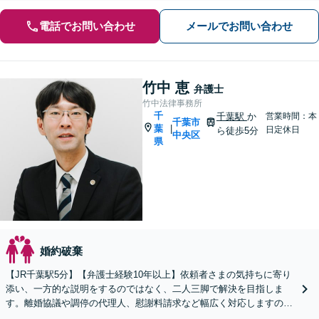
電話でお問い合わせ
メールでお問い合わせ
竹中 恵
弁護士
竹中法律事務所
千
千葉駅
か
営業時間：本
千葉市
葉
|
日定休日
ら徒歩5分
中央区
県
婚約破棄
【JR千葉駅5分】【弁護士経験10年以上】依頼者さまの気持ちに寄り
添い、一方的な説明をするのではなく、二人三脚で解決を目指しま
す。離婚協議や調停の代理人、慰謝料請求など幅広く対応しますの
で、ご相談ください。【初回相談無料】