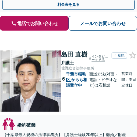
インをする前にご相談ください【休日夜間相談可】
料金表を見る
電話でお問い合わせ
メールでお問い合わせ
島田 直樹
千葉県
インタビュ
ーを見る
弁護士
佐野総合法律事務所
営業時
千葉市稲毛
面談方法(対面・
区
からも相
電話・ビデオな
間：本日
談受付中
ど)は応相談
定休日
婚約破棄
【千葉県最大規模の法律事務所】【弁護士経験20年以上】離婚／財産