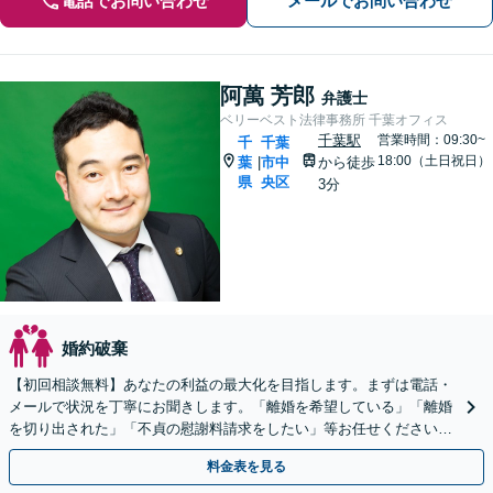
電話でお問い合わせ
メールでお問い合わせ
阿萬 芳郎
弁護士
ベリーベスト法律事務所 千葉オフィス
千葉駅
営業時間：09:30~
千
千葉
18:00（土日祝日）
葉
市中
から徒歩
|
県
央区
3分
婚約破棄
【初回相談無料】あなたの利益の最大化を目指します。まずは電話・
メールで状況を丁寧にお聞きします。「離婚を希望している」「離婚
を切り出された」「不貞の慰謝料請求をしたい」等お任せください。
【リーズナブルな料金設定】
料金表を見る