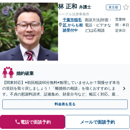
林 正和
弁護士
東京都
ベーグル法律事務所
営業時
千葉市稲毛
面談方法(対面・
区
からも相
電話・ビデオな
間：本日
談受付中
ど)は応相談
定休日
婚約破棄
【関東対応】◉初回相談60分無料◉無理していませんか？我慢せず本当
の笑顔を取り戻しましょう！「離婚前の相談」を強くおすすめしま
す。不貞の慰謝料請求、証拠集め、財産分与など、幅広く対応。最善
の解決をご提案し、最後まで丁寧にサポート【完全個室】
料金表を見る
電話で面談予約
メールで面談予約