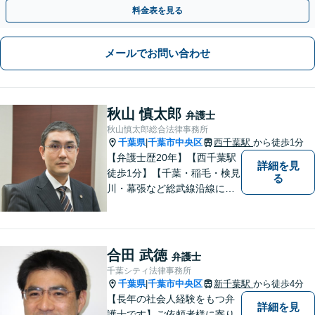
談】お気軽にご相談ください【子連れ相談可】
料金表を見る
メールでお問い合わせ
秋山 慎太郎
弁護士
秋山慎太郎総合法律事務所
千葉県
千葉市中央区
西千葉駅
から徒歩1分
|
【弁護士歴20年】【西千葉駅
詳細を見
徒歩1分】【千葉・稲毛・検見
る
川・幕張など総武線沿線にお
住いの方好アクセス】不動
産・相続・離婚・交通事故・
借金・労働・刑事・企業法務
などお気軽にお問い合わせく
合田 武徳
弁護士
ださい【個人／企業いずれも
千葉シティ法律事務所
対応実績あり】
千葉県
千葉市中央区
新千葉駅
から徒歩4分
|
【長年の社会人経験をもつ弁
詳細を見
護士です】ご依頼者様に寄り