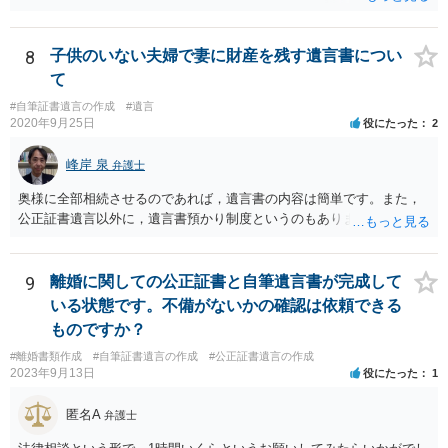
産についても相続分の割合で分けるのか、預貯金はある相続人に、株•
投資信託は他の相続人にというような分け方をするのか等について
は、相続人間で遺産分割協議により決める必要があります）。
8
子供のいない夫婦で妻に財産を残す遺言書につい
て
#自筆証書遺言の作成
#遺言
2020年9月25日
役にたった
2
峰岸 泉
弁護士
奥様に全部相続させるのであれば，遺言書の内容は簡単です。また，
公正証書遺言以外に，遺言書預かり制度というのもあります。
9
離婚に関しての公正証書と自筆遺言書が完成して
いる状態です。不備がないかの確認は依頼できる
ものですか？
#離婚書類作成
#自筆証書遺言の作成
#公正証書遺言の作成
2023年9月13日
役にたった
1
匿名A
弁護士