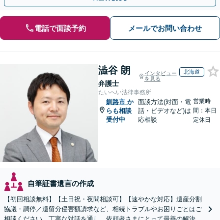
電話で面談予約
メールでお問い合わせ
澁谷 朗
北海道
インタビュー
を見る
弁護士
たいへい法律事務所
営業時
釧路市
か
面談方法(対面・電
らも相談
話・ビデオなど)は
間：本日
受付中
応相談
定休日
自筆証書遺言の作成
【初回相談無料】【土日祝・夜間相談可】【速やかな対応】遺産分割
協議・調停／遺留分侵害額請求など、相続トラブルやお困りごとはご
相談ください。丁寧な対話を通し、依頼者さまにとって最善の解決を