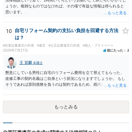
法律相談という形で、1時間いくらというお願いしてみたらいかがでし
ょうか。複雑なものではなければ、その場で有益な情報は得られると
思います。
10
自宅リフォーム契約の支払い負担を回避する方法
は？
#自筆証書遺言の作成
#遺言
#公正証書遺言の作成
#個人・プライベート
2026年7月27日
役にたった
2
王 宣麟
弁護士
懇意にしている男性に自宅のリフォーム費用を立て替えてもらった、
改修工事の契約名義はご自身という状況になりますでしょうか。 もし
そうであれば原則債務を負うのは契約であるため、残代金を捻出して
もらうよう約束した男性に支払いをお願いするしかないように思われ
ます。 入籍した場合でも、原則契約者が単独で全ての債務を負うこと
には変わりがありません。 なかなか対応に難しい案件であり、公開の
もっとみる
場でアドバイスを行うのも限界があるように思われますので、資料等
を持参のうえ個別に弁護士に相談されることをお勧めします。