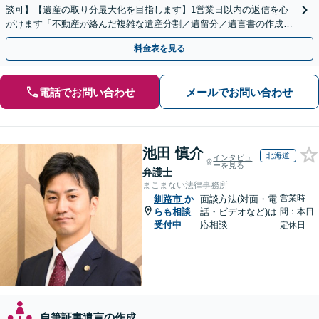
談可】【遺産の取り分最大化を目指します】1営業日以内の返信を心
がけます「不動産が絡んだ複雑な遺産分割／遺留分／遺言書の作成・
執行／事業承継など、お任せください」【休日相談あり】
料金表を見る
電話でお問い合わせ
メールでお問い合わせ
池田 慎介
北海道
インタビュ
ーを見る
弁護士
まこまない法律事務所
営業時
釧路市
か
面談方法(対面・電
らも相談
話・ビデオなど)は
間：本日
受付中
応相談
定休日
自筆証書遺言の作成