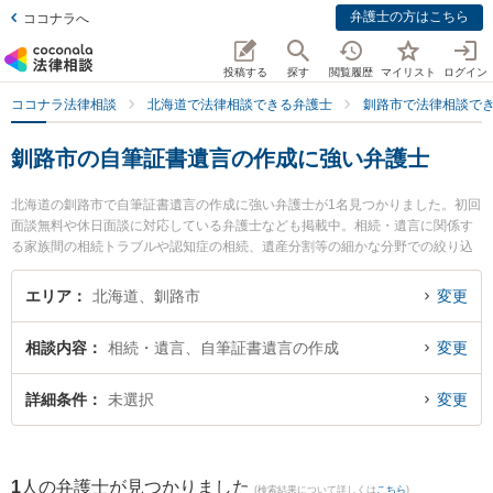
弁護士の方はこちら
ココナラへ
投稿する
探す
閲覧履歴
マイリスト
ログイン
ココナラ法律相談
北海道で法律相談できる弁護士
釧路市で法律相談で
釧路市の自筆証書遺言の作成に強い弁護士
北海道の釧路市で自筆証書遺言の作成に強い弁護士が1名見つかりました。初回
面談無料や休日面談に対応している弁護士なども掲載中。相続・遺言に関係す
る家族間の相続トラブルや認知症の相続、遺産分割等の細かな分野での絞り込
み検索もでき便利です。特にエクエス法律事務所の植田 恭介弁護士のプロフィ
ール情報や弁護士費用、強みなどが注目されています。『釧路市で土日や夜間
エリア
北海道、釧路市
変更
に発生した自筆証書遺言の作成のトラブルを今すぐに弁護士に相談したい』
『自筆証書遺言の作成のトラブル解決の実績豊富な近くの弁護士を検索した
相談内容
相続・遺言、自筆証書遺言の作成
変更
い』『初回相談無料で自筆証書遺言の作成を法律相談できる釧路市内の弁護士
に相談予約したい』などでお困りの相談者さんにおすすめです。
詳細条件
未選択
変更
1
人の弁護士が見つかりました
(検索結果について詳しくは
こちら
)