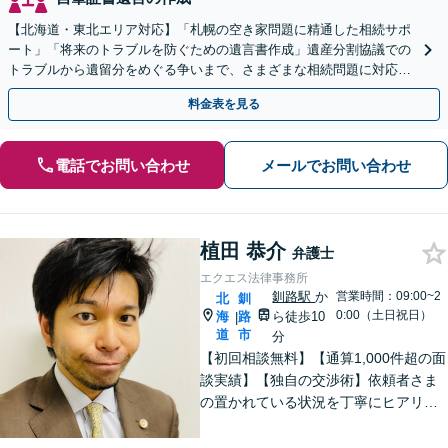
【北海道・東北エリア対応】「札幌の空き家問題に精通した相続サポ
ート」「将来のトラブルを防ぐための遺言書作成」遺産分割協議での
トラブルから遺留分をめぐる争いまで、さまざまな相続問題に対応し
ています「アクセス良好・WEB面談対応で安心の相談」
料金表を見る
電話でお問い合わせ
メールでお問い合わせ
植田 恭介
弁護士
エクエス法律事務所
釧路駅
か
営業時間：09:00~2
北
釧
0:00（土日祝日）
海
路
ら徒歩10
|
道
市
分
【初回相談無料】【通算1,000件超の面
談実績】【独自の交渉術】依頼者さま
の置かれている状況を丁寧にヒアリン
グし、ゴールまでの解決策を複数提示
します。教育業に携わっていた経験か