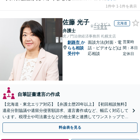
1件中 1-1件を表示
佐藤 光子
北海道
インタビュ
ーを見る
弁護士
虎ノ門法律経済事務所 札幌支店
営業時
釧路市
か
面談方法(対面・電
らも相談
話・ビデオなど)は
間：本日
受付中
応相談
定休日
自筆証書遺言の作成
【北海道・東北エリア対応】【弁護士歴20年以上】【初回相談無料】
遺産分割協議や遺留分侵害額請求、遺言書作成など、幅広く対応して
います。税理士や司法書士などの他士業と連携してワンストップでの
解決が可能です。ぜひご相談ください。
料金表を見る