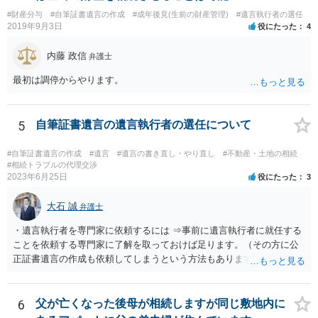
と親子関係を結びたいと思っているが、名字は変えたくない・・・養
#財産分与
#自筆証書遺言の作成
#成年後見(生前の財産管理)
#遺言執行者の選任
子縁組の必要があり 氏も変更することになります。 しかし 彼は成人
2019年9月3日
役にたった
4
しているとは言え、自分の子と私の連れ子、全て平等にしたいと希
望。もちろん私もそうできればと思います。 ・・・婚姻前の契約 あ
内藤 政信
弁護士
るいは 遺言書などで その意思を実現する方法はあります。 弁護
士に相談してみてください。
最初は調停からやります。
5
自筆証書遺言の遺言執行者の選任について
#自筆証書遺言の作成
#遺言
#遺言の書き直し・やり直し
#不動産・土地の相続
#相続トラブルの代理交渉
2023年6月25日
役にたった
3
大石 誠
弁護士
・遺言執行者を専門家に依頼するには ⇒事前に遺言執行者に就任する
ことを依頼する専門家に了解を取っておけば足ります。（その方に公
正証書遺言の作成も依頼してしまうという方法もあります） 事前に了
解を取るだけであれば、契約は不要ですし、契約料を払う必要もあり
ません。 遺言執行者に就任し、遺言執行が完了したときの報酬だけ、
弁護士費用としてかかります。 ・亡くなった際に、法務局に預けた自
6
父が亡くなった後母が相続しますが同じ敷地内に
筆証書遺言の存在を親族がなかったものにされる可能性 ⇒自筆の遺言