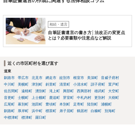
自筆証書遺言の作成に関連する法律相談コラム
相続・遺言
自筆証書遺言の書き方│法改正の変更点
とは？必要書類や注意点など解説
近くの市区町村を選び直す
道東
釧路市
帯広市
北見市
網走市
紋別市
根室市
美深町
音威子府村
中川町
美幌町
津別町
斜里町
清里町
小清水町
訓子府町
置戸町
佐呂間町
遠軽町
湧別町
滝上町
興部町
西興部村
雄武町
大空町
音更町
士幌町
上士幌町
鹿追町
芽室町
中札内村
更別村
大樹町
広尾町
幕別町
池田町
豊頃町
本別町
足寄町
陸別町
浦幌町
釧路町
厚岸町
浜中町
標茶町
弟子屈町
鶴居村
白糠町
別海町
中標津町
標津町
羅臼町