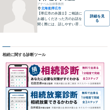
アナベル法律事務所
北海道
帯広市
|
【帯広市の弁護士】ご相談に
詳細を見
お越しくださった方のお話を
る
聞く際には、話しやすい雰囲
気作りを大切にしています。
相談者様の気持ちに寄り添
い、最善の解決を目指す弁護
士でありたいと考えていま
す。 ぜひご相談ください。
相続に関する診断ツール