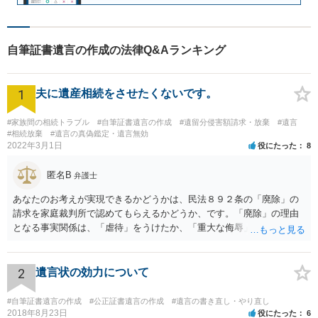
自筆証書遺言の作成の法律Q&Aランキング
1
夫に遺産相続をさせたくないです。
#家族間の相続トラブル
#自筆証書遺言の作成
#遺留分侵害額請求・放棄
#遺言
#相続放棄
#遺言の真偽鑑定・遺言無効
2022年3月1日
役にたった
8
匿名B
弁護士
あなたのお考えが実現できるかどうかは、民法８９２条の「廃除」の
請求を家庭裁判所で認めてもらえるかどうか、です。「廃除」の理由
となる事実関係は、「虐待」をうけたか、「重大な侮辱」を受けた
か、推定相続人たる夫に「その他著しい非行」があったか否かです。
「廃除」は遺言でも可能です（民法８９３条）。 弁護士に具体的な事
情を話して相談して、「廃除」が可能か、実際に法律相談を受けるこ
2
遺言状の効力について
とをお勧めします。
#自筆証書遺言の作成
#公正証書遺言の作成
#遺言の書き直し・やり直し
2018年8月23日
役にたった
6