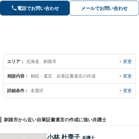
ら、難解な専門用語も噛み砕いて分か
電話でお問い合わせ
メールでお問い合わせ
りやすく説明するのが得意です。
エリア
北海道、釧路市
変更
相談内容
相続・遺言、自筆証書遺言の作成
変更
詳細条件
未選択
変更
釧路市から近い自筆証書遺言の作成に強い弁護士
小林 杜季子
弁護士