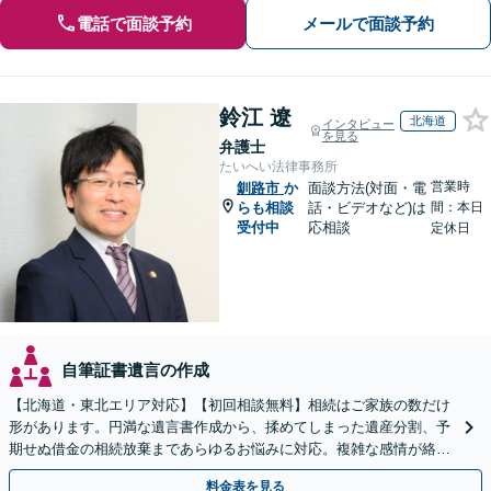
電話で面談予約
メールで面談予約
鈴江 遼
北海道
インタビュー
を見る
弁護士
たいへい法律事務所
営業時
釧路市
か
面談方法(対面・電
らも相談
話・ビデオなど)は
間：本日
受付中
応相談
定休日
自筆証書遺言の作成
【北海道・東北エリア対応】【初回相談無料】相続はご家族の数だけ
形があります。円満な遺言書作成から、揉めてしまった遺産分割、予
期せぬ借金の相続放棄まであらゆるお悩みに対応。複雑な感情が絡む
相続トラブルもまずはご相談ください。WEB面談可。
料金表を見る