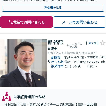
目指します。
料金表を見る
電話でお問い合わせ
メールでお問い合わせ
都 裕記
東京都
インタビュー
を見る
弁護士
弁護士法人新都法律事務所 東京事務所
営業時間：09:
釧路市
面談方法(対面・
からも相
電話・ビデオな
00~19:00（土
談受付中
ど)は応相談
日祝日）
自筆証書遺言の作成
【全国対応】大阪・東京の2拠点でチームで迅速対応【電話・WEB相