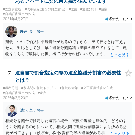
あるアパートに父の弟夫婦が住んでいます
書を法務局に保管した場合、死亡後、法務局に遺言書の有無を照会す
#固定資産税
#成年後見(生前の財産管理)
#遺言
#遺産分割
#協議
ることになりますので、「法務局に預けた自筆証書遺言の存在を親族
#自筆証書遺言の作成
がなかったもの」にすることはできません。 存在をなかったものにす
2021年4月27日
役にたった
3
るというよりも、遺言の効力を争う（遺言は無効だ）と主張する場合
がありえますが、その予防方法は、遺言者と面談してみないと判断が
峰岸 泉
弁護士
難しいです。
建物について伯父に相続持分があるのですから、出て行けとは言えま
せん。対応としては、早く遺産分割協議（調停の申立て）をして、建
物をこちらで取得した後、出て行かせればいいでしょう。 建物の固定
資産税については、持分に応じた負担が考えられますが、時効にかか
っていない部分については請求すればいいと思います。 なお、家賃に
ついては、お父様自身が遺産分割手続をしなかったのですから、あき
7
遺言書で割合指定の際の遺産協議分割書の必要性
らめるしかないと思います。
とは？
#遺産分割
#家族間の相続トラブル
#相続税対策
#公正証書遺言の作成
#自筆証書遺言の作成
#遺言
2025年3月23日
役にたった
2
清水 卓
弁護士
相続分を割合で指定した遺言の場合、複数の遺産を具体的にどうのよ
うに分割するのかについて、相続人間で遺産分割協議により決める必
要が出てきます（預貯金、株•投資信託等の遺産がある場合に、どの遺