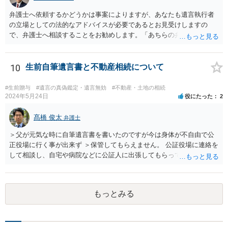
から３年が経過しているとのことですので、早急に戸籍、遺言の有
無、不動産登記、遺産分割協議書の有無を確認した方がよいでしょ
弁護士へ依頼するかどうかは事案によりますが、あなたも遺言執行者
う。特に、お姉様側だけで不動産名義を変更している場合、遺言があ
の立場としての法的なアドバイスが必要であるとお見受けしますの
ったのか、遺産分割協議書が作成されているのか、奥様の署名押印が
で、弁護士へ相談することをお勧めします。「あちらの弁護士」（元
あるのかが重要です。奥様が何も署名していないのであれば、遺留分
嫁と娘の弁護士のことでしょうか）へ聴いても、自分に有利な主張や
以前に、法定相続分や遺産分割未了の問題として整理すべき場合もあ
誘導しかしてこないと思います。
ります。 奥様において戸籍謄本、不動産登記簿、固定資産評価証明
10
生前自筆遺言書と不動産相続について
書、遺言書の有無等を確認し、弁護士に個別に相談した方がよいと思
われます。
#生前贈与
#遺言の真偽鑑定・遺言無効
#不動産・土地の相続
2024年5月24日
役にたった
2
髙橋 俊太
弁護士
＞父が元気な時に自筆遺言書を書いたのですが今は身体が不自由で公
正役場に行く事が出来ず ＞保管してもらえません。 公証役場に連絡を
して相談し、自宅や病院などに公証人に出張してもらって公正証書を
作成するという方法もあります。また、相談して証人を用意してもら
うことも可能です。 ＞不動産名義を父から母に名義変更しておいた方
がいいのではと考えていますがどう思いますか？ 詳細が不明であり何
もっとみる
とも言えないのですが、遺言内容との関わりもあると思いますので、
弁護士に事情等を説明して個別に相談した方がよいように思います。