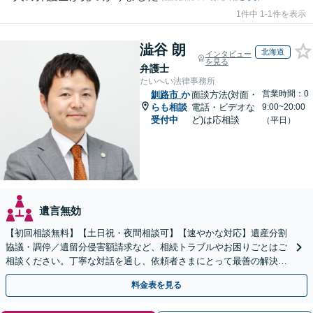
1件中 1-1件を表示
澁谷 朗
北海道
インタビュー
を見る
弁護士
たいへい法律事務所
営業時間：0
釧路市
か
面談方法(対面・
らも相談
電話・ビデオな
9:00~20:00
受付中
ど)は応相談
（平日）
遺言無効
【初回相談無料】【土日祝・夜間相談可】【速やかな対応】遺産分割
協議・調停／遺留分侵害額請求など、相続トラブルやお困りごとはご
相談ください。丁寧な対話を通し、依頼者さまにとって最善の解決を
目指します。
料金表を見る