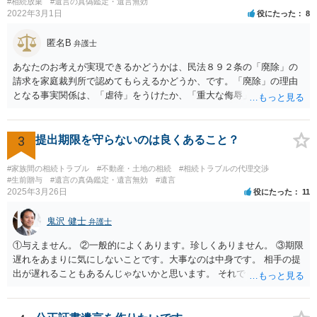
にチップが埋められている」等、おかしかったです。 当時の診療記
#相続放棄
#遺言の真偽鑑定・遺言無効
2022年3月1日
役にたった
8
録、介護認定の資料、介護記録を取得して 弁護士に面談で相談された
方がよいと思います。
匿名B
弁護士
あなたのお考えが実現できるかどうかは、民法８９２条の「廃除」の
請求を家庭裁判所で認めてもらえるかどうか、です。「廃除」の理由
となる事実関係は、「虐待」をうけたか、「重大な侮辱」を受けた
か、推定相続人たる夫に「その他著しい非行」があったか否かです。
「廃除」は遺言でも可能です（民法８９３条）。 弁護士に具体的な事
情を話して相談して、「廃除」が可能か、実際に法律相談を受けるこ
3
提出期限を守らないのは良くあること？
とをお勧めします。
#家族間の相続トラブル
#不動産・土地の相続
#相続トラブルの代理交渉
#生前贈与
#遺言の真偽鑑定・遺言無効
#遺言
2025年3月26日
役にたった
11
鬼沢 健士
弁護士
①与えません。 ②一般的によくあります。珍しくありません。 ③期限
遅れをあまりに気にしないことです。大事なのは中身です。 相手の提
出が遅れることもあるんじゃないかと思います。 それでもあなた有利
にはなりません。