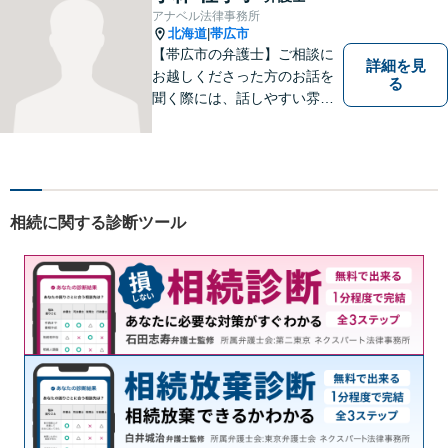
アナベル法律事務所
北海道
帯広市
|
【帯広市の弁護士】ご相談に
詳細を見
お越しくださった方のお話を
る
聞く際には、話しやすい雰囲
気作りを大切にしています。
相談者様の気持ちに寄り添
い、最善の解決を目指す弁護
士でありたいと考えていま
す。 ぜひご相談ください。
相続に関する診断ツール