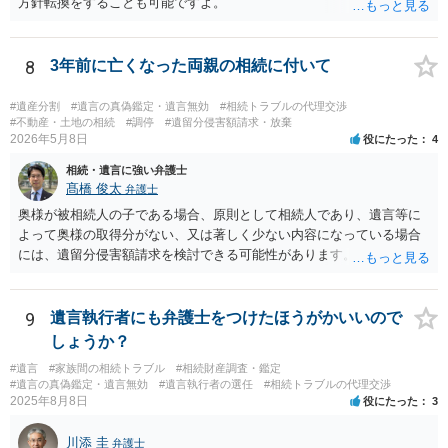
方針転換をすることも可能ですよ。
8
3年前に亡くなった両親の相続に付いて
#遺産分割
#遺言の真偽鑑定・遺言無効
#相続トラブルの代理交渉
#不動産・土地の相続
#調停
#遺留分侵害額請求・放棄
2026年5月8日
役にたった
4
相続・遺言に強い弁護士
髙橋 俊太
弁護士
奥様が被相続人の子である場合、原則として相続人であり、遺言等に
よって奥様の取得分がない、又は著しく少ない内容になっている場合
には、遺留分侵害額請求を検討できる可能性があります。ただし、
「相続は３年以内」という説明は、遺留分そのものではなく、相続登
記の義務化に関する説明と混同されている可能性があります。相続登
記については、不動産を相続で取得したことを知った日から３年以内
9
遺言執行者にも弁護士をつけたほうがかいいので
に申請する義務があります。一方、遺留分侵害額請求は、相続開始お
しょうか？
よび遺留分を侵害する贈与・遺贈があったことを知った時から１年で
#遺言
#家族間の相続トラブル
#相続財産調査・鑑定
時効にかかります。また、相続開始から１０年が経過すると、認識の
#遺言の真偽鑑定・遺言無効
#遺言執行者の選任
#相続トラブルの代理交渉
有無にかかわらず行使できなくなります。 奥様がご両親の死亡を最近
2025年8月8日
役にたった
3
まで知らなかったのであれば、少なくとも「知った時から１年」の時
効がいつから進むかは慎重に検討する必要があります。ただし、死亡
川添 圭
弁護士