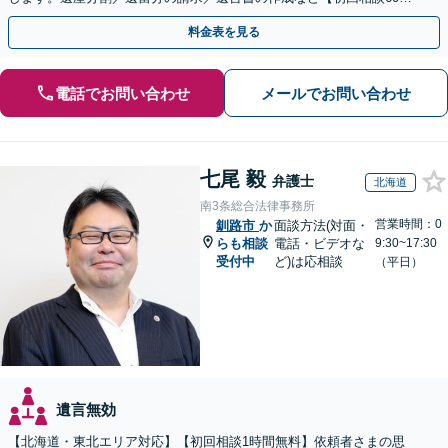
無料】【オンライン相談可能】
料金表を見る
電話でお問い合わせ
メールでお問い合わせ
七尾 毅
弁護士
北海道
南3条総合法律事務所
営業時間：0
釧路市
か
面談方法(対面・
らも相談
電話・ビデオな
9:30~17:30
受付中
ど)は応相談
（平日）
遺言無効
【北海道・東北エリア対応】【初回相談1時間無料】依頼者さまの思