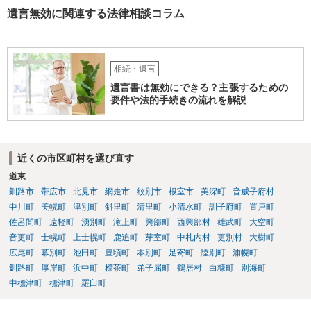
遺言無効に関連する法律相談コラム
相続・遺言
遺言書は無効にできる？主張するための
要件や法的手続きの流れを解説
近くの市区町村を選び直す
道東
釧路市
帯広市
北見市
網走市
紋別市
根室市
美深町
音威子府村
中川町
美幌町
津別町
斜里町
清里町
小清水町
訓子府町
置戸町
佐呂間町
遠軽町
湧別町
滝上町
興部町
西興部村
雄武町
大空町
音更町
士幌町
上士幌町
鹿追町
芽室町
中札内村
更別村
大樹町
広尾町
幕別町
池田町
豊頃町
本別町
足寄町
陸別町
浦幌町
釧路町
厚岸町
浜中町
標茶町
弟子屈町
鶴居村
白糠町
別海町
中標津町
標津町
羅臼町