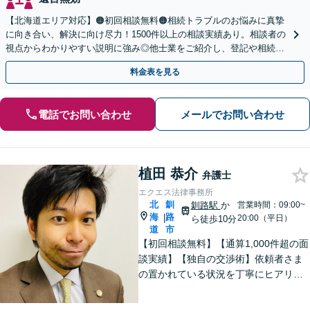
【北海道エリア対応】🟠初回相談無料🟠相続トラブルのお悩みに真摯
に向き合い、解決に向け尽力！1500件以上の相談実績あり。相談者の
視点からわかりやすい説明に強み◎他士業をご紹介し、登記や相続税
の申告までワンストップで対応【夜間相談可】
料金表を見る
電話でお問い合わせ
メールでお問い合わせ
植田 恭介
弁護士
エクエス法律事務所
北
釧
釧路駅
か
営業時間：09:00~
海
路
|
20:00（平日）
ら徒歩10分
道
市
【初回相談無料】【通算1,000件超の面
談実績】【独自の交渉術】依頼者さま
の置かれている状況を丁寧にヒアリン
グし、ゴールまでの解決策を複数提示
します。教育業に携わっていた経験か