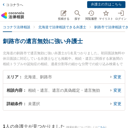
弁護士の方はこちら
ココナラへ
投稿する
探す
閲覧履歴
マイリスト
ログイン
ココナラ法律相談
北海道で法律相談できる弁護士
釧路市で法律相談で
釧路市の遺言無効に強い弁護士
北海道の釧路市で遺言無効に強い弁護士が1名見つかりました。初回面談無料や
休日面談に対応している弁護士なども掲載中。相続・遺言に関係する家族間の
相続トラブルや認知症の相続、遺産分割等の細かな分野での絞り込み検索もで
き便利です。特にエクエス法律事務所の植田 恭介弁護士のプロフィール情報や
弁護士費用、強みなどが注目されています。『釧路市で土日や夜間に発生した
エリア
北海道、釧路市
変更
遺言無効のトラブルを今すぐに弁護士に相談したい』『遺言無効のトラブル解
決の実績豊富な近くの弁護士を検索したい』『初回相談無料で遺言無効を法律
相談内容
相続・遺言、遺言の真偽鑑定・遺言無効
変更
相談できる釧路市内の弁護士に相談予約したい』などでお困りの相談者さんに
おすすめです。
詳細条件
未選択
変更
1
人の弁護士が見つかりました
(検索結果について詳しくは
こちら
)