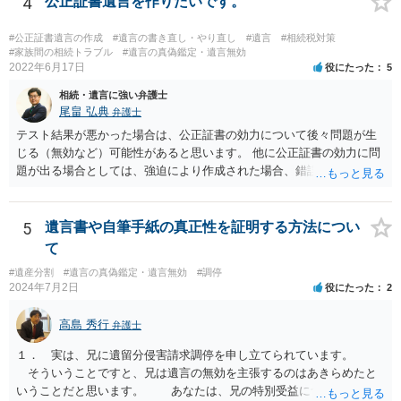
4
公正証書遺言を作りたいです。
#公正証書遺言の作成
#遺言の書き直し・やり直し
#遺言
#相続税対策
#家族間の相続トラブル
#遺言の真偽鑑定・遺言無効
2022年6月17日
役にたった
5
相続・遺言に強い弁護士
尾畠 弘典
弁護士
テスト結果が悪かった場合は、公正証書の効力について後々問題が生
じる（無効など）可能性があると思います。 他に公正証書の効力に問
題が出る場合としては、強迫により作成された場合、錯誤（勘違い）
の場合などがあります。 遺言の対象となる財産の多寡などにもよりま
すが、弁護士に作成を依頼する場合は、１０～数十万円程度になるケ
ースが多いと思います。 報酬体系は、弁護士ごとに異なりますので一
5
遺言書や自筆手紙の真正性を証明する方法につい
律の基準はありません。
て
#遺産分割
#遺言の真偽鑑定・遺言無効
#調停
2024年7月2日
役にたった
2
高島 秀行
弁護士
１． 実は、兄に遺留分侵害請求調停を申し立てられています。
そういうことですと、兄は遺言の無効を主張するのはあきらめたと
いうことだと思います。 あなたは、兄の特別受益について立証し