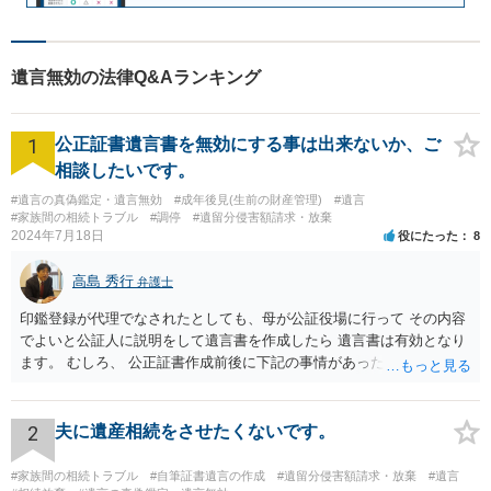
遺言無効の法律Q&Aランキング
1
公正証書遺言書を無効にする事は出来ないか、ご
相談したいです。
#遺言の真偽鑑定・遺言無効
#成年後見(生前の財産管理)
#遺言
#家族間の相続トラブル
#調停
#遺留分侵害額請求・放棄
2024年7月18日
役にたった
8
高島 秀行
弁護士
印鑑登録が代理でなされたとしても、母が公証役場に行って その内容
でよいと公証人に説明をして遺言書を作成したら 遺言書は有効となり
ます。 むしろ、 公正証書作成前後に下記の事情があったことが証明で
きれば判断能力がなく 無効だったと主張することが可能です。 翌年1
月に携帯が新しくなった母からの第一声は「ここにいたら殺される」
「面会に来てくれ」で、長男に聞くと「面会は出来ない。俺は携帯電
2
夫に遺産相続をさせたくないです。
話の使い方を教える為に会っている」「母の話は聞かなくて良い」と
電話が切れました。その後の電話でも「食事に毒が入っている」「体
#家族間の相続トラブル
#自筆証書遺言の作成
#遺留分侵害額請求・放棄
#遺言