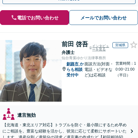
電話でお問い合わせ
メールでお問い合わせ
前田 啓吾
宮城県
インタビュ
ーを見る
弁護士
仙台青葉ゆかり法律事務所
営業時間：1
釧路市
か
面談方法(対面・
らも相談
電話・ビデオな
0:00~21:00
受付中
ど)は応相談
（平日）
遺言無効
【北海道・東北エリア対応】トラブルを防ぐ・最小限にするため早め
にご相談を。豊富な経験を活かし、状況に応じて柔軟にサポートいた
します。遺産分割／遺留分の請求／遺言書の作成など【初回相談60分