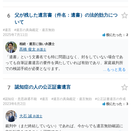
て、遺留分の問題を解決すればよいと思います。 弁護士に面談で
詳しい事情を話して相談された方がよいと思います。
6
父が残した遺言書（件名：遺書）の法的効力につ
いて
#遺言
#遺言の真偽鑑定・遺言無効
2025年7月11日
役にたった
2
相続・遺言に強い弁護士
髙橋 俊太
弁護士
「遺書」という文書名でも特に問題はなく、封をしていない場合であ
っても自筆証書遺言の要件を満たしていれば有効であり、家庭裁判所
での検認手続が必要となります。
7
認知症の人の公正証書遺言
#認知症・意思疎通不能
#遺言
#遺言の真偽鑑定・遺言無効
#公正証書遺言の作成
2023年6月2日
役にたった
3
大石 誠
弁護士
裁判中（まだ終結していない）であれば、今からでも遺言無効確認に