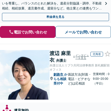
いを尊重し、バランスのとれた解決を。遺産分割協議・調停、不動産
相続、相続放棄、遺言書作成、遺留分など。他士業との連携もワンス
トップで対応します【休日・夜間面談OK】
料金表を見る
電話でお問い合わせ
メールでお問い合わせ
渡辺 麻里
北海道
インタビュ
ーを見る
衣
弁護士
弁護士法人リブラ共同法律事務所 新札幌駅前
オフィス
営業時間：0
釧路市
か
面談方法(対面・
らも相談
電話・ビデオな
9:00~20:00
受付中
ど)は応相談
（平日）
遺言無効