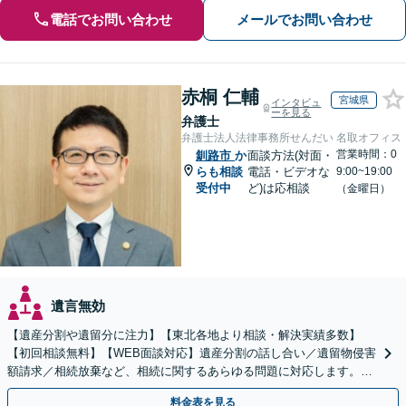
電話でお問い合わせ
メールでお問い合わせ
赤桐 仁輔
宮城県
インタビュ
ーを見る
弁護士
弁護士法人法律事務所せんだい 名取オフィス
営業時間：0
釧路市
か
面談方法(対面・
らも相談
電話・ビデオな
9:00~19:00
受付中
ど)は応相談
（金曜日）
遺言無効
【遺産分割や遺留分に注力】【東北各地より相談・解決実績多数】
【初回相談無料】【WEB面談対応】遺産分割の話し合い／遺留物侵害
額請求／相続放棄など、相続に関するあらゆる問題に対応します。ご
事情やご意向を丁寧にお聞きし、有利な解決を目指します
料金表を見る