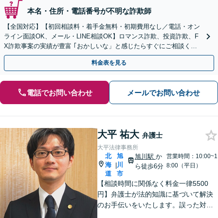
本名・住所・電話番号が不明な詐欺師
【全国対応】【初回相談料・着手金無料・初期費用なし／電話・オン
ライン面談OK、メール・LINE相談OK】ロマンス詐欺、投資詐欺、F
X詐欺事案の実績が豊富 ｢おかしいな」と感じたらすぐにご相談くだ
さい。
料金表を見る
電話でお問い合わせ
メールでお問い合わせ
大平 祐大
弁護士
大平法律事務所
北
旭
旭川駅
か
営業時間：10:00~1
海
川
|
8:00（平日）
ら徒歩6分
道
市
【相談時間に関係なく料金一律5500
円】弁護士が法的知識に基づいて解決
のお手伝いをいたします。誤った対応
をしてしまう前にご相談ください。離