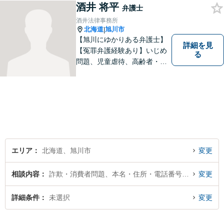
とを目指しております。お困
酒井 将平
弁護士
りの際は、お気軽にご相談く
酒井法律事務所
ださい。
北海道
旭川市
|
【旭川にゆかりある弁護士】
詳細を見
【冤罪弁護経験あり】いじめ
る
問題、児童虐待、高齢者・障
害者の権利擁護など、近年増
加する社会問題に積極的に取
り組んでいます。時間外・土
日祝もメール受付中です。お
困りごとがあれば、お気軽に
ご相談ください。【バリアフ
リー】
エリア
北海道、旭川市
変更
相談内容
詐欺・消費者問題、本名・住所・電話番号が不明
変更
詳細条件
未選択
変更