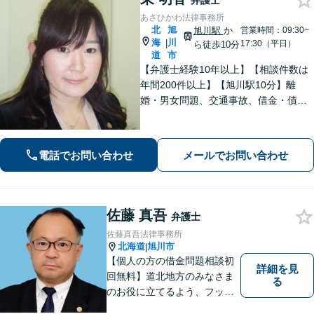
弁護士
あさひかわ法律事務所
北
旭
旭川駅
か
営業時間：09:30~
海
川
|
17:30（平日）
ら徒歩10分
道
市
【弁護士経験10年以上】【相談件数は
年間200件以上】【旭川駅10分】離
婚・男女問題、交通事故、借金・債務
整理など幅広く対応します。大切にし
ていることは相談者の方のお話をじっ
くりお伺いすること。お気軽にご相談
電話でお問い合わせ
メールでお問い合わせ
ください【初回40分無料相談】
佐藤 真吾
弁護士
佐藤真吾法律事務所
北海道
旭川市
|
【個人の方の借金問題相談初
詳細を見
回無料】道北地方のみなさま
る
のお役に立てるよう、フット
ワークの軽い弁護士としてが