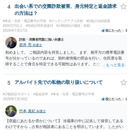
ば、最寄りの警察署に相談をしても良いかもしれません。 以上、ご参
4
出会い系での交際詐欺被害、身元特定と返金請求
考になれば幸いです。
の方法は？
#本名・住所・電話番号が不明
#マッチングアプリ詐欺
#詐欺の法的措置
#200万円以上
#内容証明作成送付
#少額訴訟の相談・依頼
2026年7月17日
役にたった
3
詐欺・消費者問題に強い弁護士
若井 亮
弁護士
初めまして。 ご相談内容を拝見しました。 まず、相手方の携帯電話番
号が分かっているのであれば、契約者情報の照会を行い、住民票を取
得することで身元を特定できる可能性はあります。 ただ、他人名義の
携帯電話であるなどした場合には特定に結びつけることは難しいとこ
ろです。 LINEについても、詐欺の事案であれば照会できる可能性はあ
りますが、携帯電話の番号を経由する方法より難しくなります。 身元
5
アルバイト先での私物の取り扱いについて
を特定した後は、返金の理屈があるかどうかを確認していきます。 基
本的に贈与に該当する場合には返金請求ができません。 詐欺を含め、
#少額訴訟サポート
#返金請求
#本名・住所・電話番号が不明
当方に返金の理屈があるかどうかを確認していきます。 さらに、渡し
2026年7月16日
役にたった
1
た金額について、裏付けがあるかどうかも精査します。 上記を経て、
身元の特定、返金の理屈があると判断できるのであれば、まずは交渉
竹本 真紀
弁護士
からスタートすることになるでしょう。 ご理解のとおり、詐欺である
【窃盗にあたるか否かについて】 冷蔵庫の中に記名して保管してある
ことの立証は簡単ではありません。 刑事事件化が出来るのであれば、
わけですから，占有が相談者にあることを明示しています。 したがい
返金交渉で有利になる可能性がありますが、民事上の詐欺の立証以上