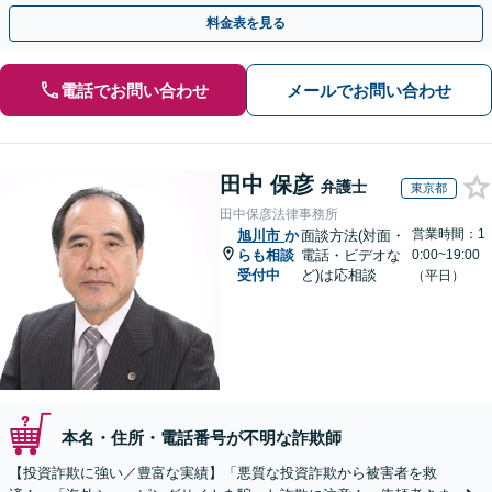
早めにご相談ください。【電話・メール・WEB相談可】
料金表を見る
電話でお問い合わせ
メールでお問い合わせ
田中 保彦
弁護士
東京都
田中保彦法律事務所
営業時間：1
旭川市
か
面談方法(対面・
らも相談
電話・ビデオな
0:00~19:00
受付中
ど)は応相談
（平日）
本名・住所・電話番号が不明な詐欺師
【投資詐欺に強い／豊富な実績】「悪質な投資詐欺から被害者を救