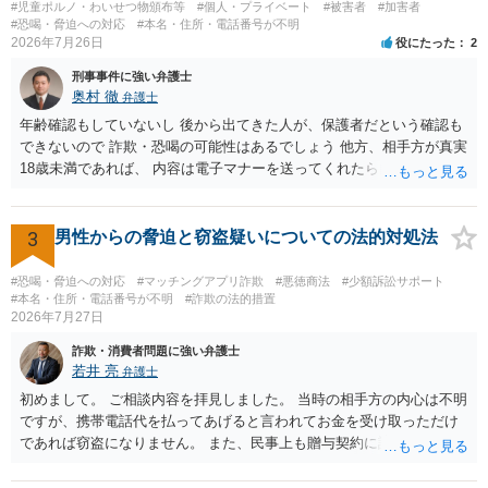
#児童ポルノ・わいせつ物頒布等
#個人・プライベート
#被害者
#加害者
#恐喝・脅迫への対応
#本名・住所・電話番号が不明
2026年7月26日
役にたった
2
刑事事件に強い弁護士
奥村 徹
弁護士
年齢確認もしていないし 後から出てきた人が、保護者だという確認も
できないので 詐欺・恐喝の可能性はあるでしょう 他方、相手方が真実
18歳未満であれば、 内容は電子マナーを送ってくれたら自慰行為など
の動画を要望通りに撮って送るよと言ったやりとりでした。 自分は動
画の尺は10分ほど、服を着たままで胸を触って欲しい、などの要望を
して、要求された金額(1000円程度)の電子マネーを送信してしまいま
3
男性からの脅迫と窃盗疑いについての法的対処法
した。 そこから、撮影するまで暇なので顔の雰囲気の写真を交換して
欲しい、住んでいる都道府県と区を教えてと言われたので教えたりと
#恐喝・脅迫への対応
#マッチングアプリ詐欺
#悪徳商法
#少額訴訟サポート
言ったやり取りをしていました。 というやりとりは、青少年条例違反
#本名・住所・電話番号が不明
#詐欺の法的措置
2026年7月27日
（わいせつ行為）の疑いがあります。18歳未満と知らなくても処罰可
能です。
詐欺・消費者問題に強い弁護士
若井 亮
弁護士
初めまして。 ご相談内容を拝見しました。 当時の相手方の内心は不明
ですが、携帯電話代を払ってあげると言われてお金を受け取っただけ
であれば窃盗になりません。 また、民事上も贈与契約に該当すると思
われるところ、返済の義務はありません。 これ以上のやり取りをせ
ず、可能であればブロックをするようにしてください。 ご不安であれ