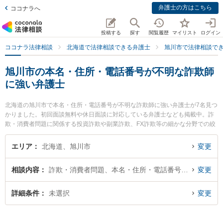
弁護士の方はこちら
ココナラへ
投稿する
探す
閲覧履歴
マイリスト
ログイン
ココナラ法律相談
北海道で法律相談できる弁護士
旭川市で法律相談で
旭川市の本名・住所・電話番号が不明な詐欺師
に強い弁護士
北海道の旭川市で本名・住所・電話番号が不明な詐欺師に強い弁護士が7名見つ
かりました。初回面談無料や休日面談に対応している弁護士なども掲載中。詐
欺・消費者問題に関係する投資詐欺や副業詐欺、FX詐欺等の細かな分野での絞
り込み検索もでき便利です。特に大平法律事務所の大平 祐大弁護士やラフター
法律事務所の小田桐 誠弁護士、あさひかわ法律事務所の東 明香弁護士のプロフ
エリア
北海道、旭川市
変更
ィール情報や弁護士費用、強みなどが注目されています。『旭川市で土日や夜
間に発生した本名・住所・電話番号が不明な詐欺師のトラブルを今すぐに弁護
相談内容
詐欺・消費者問題、本名・住所・電話番号が不明
変更
士に相談したい』『本名・住所・電話番号が不明な詐欺師のトラブル解決の実
績豊富な近くの弁護士を検索したい』『初回相談無料で本名・住所・電話番号
が不明な詐欺師を法律相談できる旭川市内の弁護士に相談予約したい』などで
詳細条件
未選択
変更
お困りの相談者さんにおすすめです。