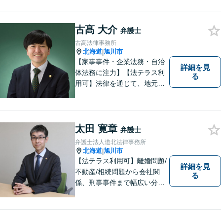
んばってまいります。
古髙 大介
弁護士
古高法律事務所
北海道
旭川市
|
【家事事件・企業法務・自治
詳細を見
体法務に注力】【法テラス利
る
用可】法律を通じて、地元の
皆さまを全力でサポートいた
します！どんなに小さなお悩
みでも気軽にご相談いただけ
る「信頼できる弁護士」を目
太田 寛章
弁護士
指しています。【夜間や休日
弁護士法人道北法律事務所
相談も対応可能】【旭川市の
北海道
旭川市
|
総合法律事務所】
【法テラス利用可】離婚問題/
詳細を見
不動産/相続問題から会社関
る
係、刑事事件まで幅広い分野
に対応いたします。法律問題
の悩みを抱える方々にとっ
て、身近な相談相手となるこ