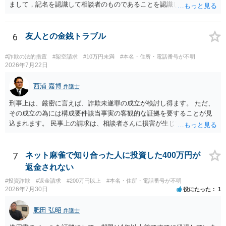
まして，記名を認識して相談者のものであることを認識していながら
に難しいところがあります。 こちらについては、一度、最寄りの警察
持ち出した場合には，相談者の占有を奪ったことになりますから，窃
署に被害相談をするようにしてください。 具体的な見通しに関して
盗罪が成立します。 しかし，窃盗罪は，故意犯です。 過失犯の場合に
は、証拠を拝見する必要があるため、直接弁護士にご相談された方が
は，窃盗罪は成立しません。処罰規定がないからです。 おそらく，持
6
友人との金銭トラブル
良いかと思います。
ち出した方は，相談者の記名に気づかず，自分のものと間違えて持ち
出してしまったのでしょう。 残っているのが無記名（つまり，自分の
#詐欺の法的措置
#架空請求
#10万円未満
#本名・住所・電話番号が不明
物に記名していない）のようですから，記名を気にしていない方だと
2026年7月22日
思います。 この場合は，過失にすぎませんから，窃盗罪は成立せず，
刑事的処罰を求めることはできません。 【弁償してもらうことは可能
西浦 嘉博
弁護士
か】 刑事ではなく民事の場合，不法行為に基づく損害賠償請求が問題
刑事上は、厳密に言えば、詐欺未遂罪の成立が検討し得ます。 ただ、
となります。 不法行為に基づく損害賠償請求は，故意だけではなく過
その成立の為には構成要件該当事実の客観的な証拠を要することが見
失も対象となります。 したがいまして，弁償してもらうことは可能で
込まれます。 民事上の請求は、相談者さんに損害が生じていない以
す。 ただし，間違えた方が誰かわかることが重要にはなります。
上、困難な様に思われます。 より詳細な事項についてお聞きになりた
い場合、最寄りの法律事務所での相談を検討ください。 上記、ご参考
ください。
7
ネット麻雀で知り合った人に投資した400万円が
返金されない
#投資詐欺
#返金請求
#200万円以上
#本名・住所・電話番号が不明
2026年7月30日
役にたった
1
肥田 弘昭
弁護士