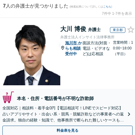
7
人の弁護士が見つかりました
(検索結果について詳しくは
こちら
)
7件中 1-7件を表示
大川 博俊
弁護士
東京都
弁護士法人インサイト法律事務所
営業時間：1
旭川市
か
面談方法(対面・
らも相談
電話・ビデオな
0:00~18:00
受付中
ど)は応相談
（平日）
本名・住所・電話番号が不明な詐欺師
全国対応｜相談料・着手金0円【電話相談可！LINEでスピード対応】
占いアプリやサイト・出会い系・競馬・競艇詐欺などの事業者への返
金請求。独自の経験・知識で、他事務所で断られた難しいケースも解
決に導いた実績あり。まずはお気軽にご相談ください
料金表を見る