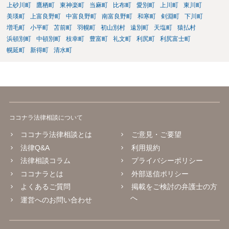
上砂川町
鷹栖町
東神楽町
当麻町
比布町
愛別町
上川町
東川町
美瑛町
上富良野町
中富良野町
南富良野町
和寒町
剣淵町
下川町
増毛町
小平町
苫前町
羽幌町
初山別村
遠別町
天塩町
猿払村
浜頓別町
中頓別町
枝幸町
豊富町
礼文町
利尻町
利尻富士町
幌延町
新得町
清水町
ココナラ法律相談について
ココナラ法律相談とは
ご意見・ご要望
法律Q&A
利用規約
法律相談コラム
プライバシーポリシー
ココナラとは
外部送信ポリシー
よくあるご質問
掲載をご検討の弁護士の方
へ
運営へのお問い合わせ