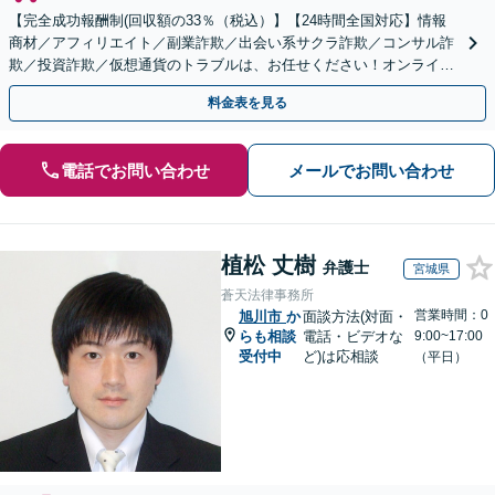
【完全成功報酬制(回収額の33％（税込）】【24時間全国対応】情報
商材／アフィリエイト／副業詐欺／出会い系サクラ詐欺／コンサル詐
欺／投資詐欺／仮想通貨のトラブルは、お任せください！オンライン
のみで解決も可能！
料金表を見る
電話でお問い合わせ
メールでお問い合わせ
植松 丈樹
弁護士
宮城県
蒼天法律事務所
営業時間：0
旭川市
か
面談方法(対面・
らも相談
電話・ビデオな
9:00~17:00
受付中
ど)は応相談
（平日）