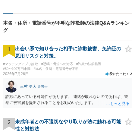
寧に寄り添いながら、これか
らの一歩を一緒に見つけてい
きます。【駐車場あり】【地
本名・住所・電話番号が不明な詐欺師の法律Q&Aランキン
域密着型】
グ
1
出会い系で知り合った相手に詐欺被害、免許証の
悪用リスクと対策。
#マッチングアプリ詐欺
#恐喝・脅迫への対応
#詐欺の法的措置
#50〜100万円未満
#本名・住所・電話番号が不明
2026年7月26日
役にたった
2
三村 勇人
弁護士
詐欺にあっている可能性があります。 連絡が取れないのであれば、警
察に被害届を提出されることをお勧めいたします。
2
未成年者との不適切なやり取りが法に触れる可能
性と対処法