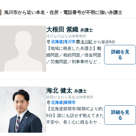
旭川市から近い本名・住所・電話番号が不明に強い弁護士
大根田 紫織
弁護士
滝川なのはな法律事務所
北海道
滝川市
滝川駅
から徒歩6分
|
【地域に根差した弁護士】離
詳細を見
婚問題／相続問題／借金問題
る
／労働問題／刑事事件など、
幅広い法律トラブルに対応。
お悩みの方はお気軽にご相談
下さい。【法テラス利用可】
【駐車場有】話しやすい雰囲
海北 健太
弁護士
気作りを大切にして、皆様の
留萌ひまわり基金法律事務所
お越しをお待ちしています。
北海道
留萌市
|
【北海道留萌市/留萌ICより約
詳細を見
5分】誰にも話せず抱えてきた
る
不安や、長く心に残るモヤモ
ヤ──どうぞ安心してお聞かせ
ください。あなたの想いに丁