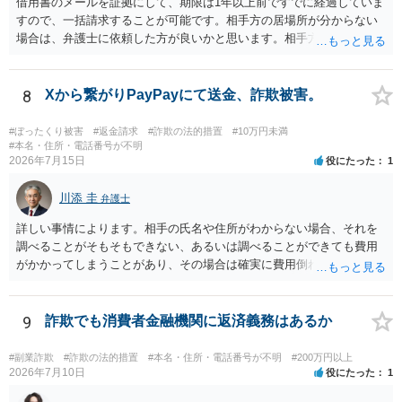
借用書のメールを証拠にして、期限は1年以上前ですでに経過していま
すので、一括請求することが可能です。相手方の居場所が分からない
場合は、弁護士に依頼した方が良いかと思います。相手方の居場所が
分かるのであれば、個人でもできるかと思います。ご参考にしてくだ
さい。
8
Xから繋がりPayPayにて送金、詐欺被害。
#ぼったくり被害
#返金請求
#詐欺の法的措置
#10万円未満
#本名・住所・電話番号が不明
2026年7月15日
役にたった
1
川添 圭
弁護士
詳しい事情によります。相手の氏名や住所がわからない場合、それを
調べることがそもそもできない、あるいは調べることができても費用
がかかってしまうことがあり、その場合は確実に費用倒れになりそう
です（調査費用は相手に請求できないのが原則だからです）。
9
詐欺でも消費者金融機関に返済義務はあるか
#副業詐欺
#詐欺の法的措置
#本名・住所・電話番号が不明
#200万円以上
2026年7月10日
役にたった
1