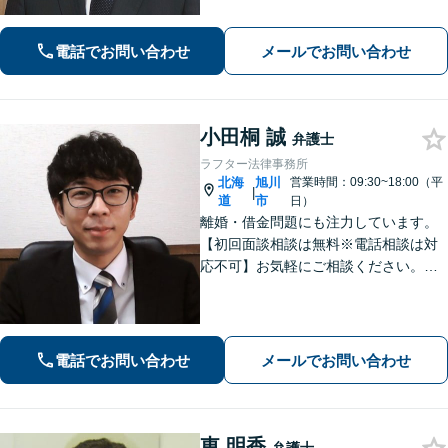
婚・財産分与・ＤＶモラハラ・債務整
理・民事・刑事事件など幅広い対応が
電話でお問い合わせ
メールでお問い合わせ
可能です。
小田桐 誠
弁護士
ラフター法律事務所
北海
旭川
営業時間：09:30~18:00（平
|
道
市
日）
離婚・借金問題にも注力しています。
【初回面談相談は無料※電話相談は対
応不可】お気軽にご相談ください。解
決策を提供できるように尽力いたしま
す。
電話でお問い合わせ
メールでお問い合わせ
東 明香