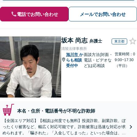
電話でお問い合わせ
メールでお問い合わせ
坂本 尚志
弁護士
東京都
清陵法律事務所
営業時間：0
旭川市
か
面談方法(対面・
らも相談
電話・ビデオな
9:00~17:30
受付中
ど)は応相談
（平日）
本名・住所・電話番号が不明な詐欺師
【全国エリア対応】【相談は何度でも無料】投資詐欺、副業詐欺、ぼ
ったくり被害など、幅広く対応可能です。詐欺被害は迅速な対応が求
められます。「騙された」「入金してしまった」といった場合は、お