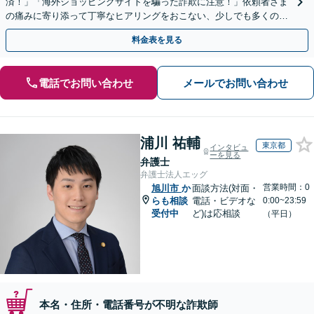
済！」「海外ショッピングサイトを騙った詐欺に注意！」依頼者さま
の痛みに寄り添って丁寧なヒアリングをおこない、少しでも多くの返
金が得られるよう尽力します！
料金表を見る
電話でお問い合わせ
メールでお問い合わせ
浦川 祐輔
東京都
インタビュ
ーを見る
弁護士
弁護士法人エッグ
営業時間：0
旭川市
か
面談方法(対面・
らも相談
電話・ビデオな
0:00~23:59
受付中
ど)は応相談
（平日）
本名・住所・電話番号が不明な詐欺師