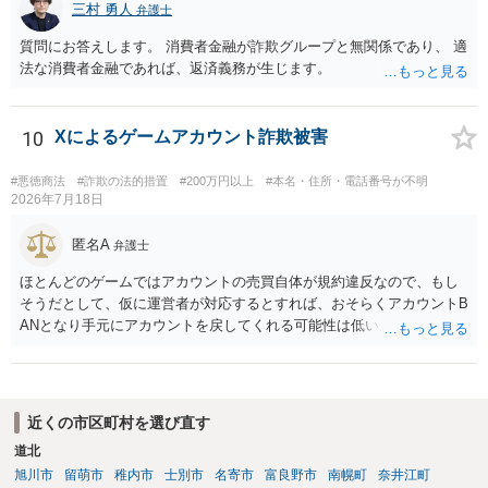
三村 勇人
弁護士
質問にお答えします。 消費者金融が詐欺グループと無関係であり、 適
法な消費者金融であれば、返済義務が生じます。
10
Xによるゲームアカウント詐欺被害
#悪徳商法
#詐欺の法的措置
#200万円以上
#本名・住所・電話番号が不明
2026年7月18日
匿名A
弁護士
ほとんどのゲームではアカウントの売買自体が規約違反なので、もし
そうだとして、仮に運営者が対応するとすれば、おそらくアカウントB
ANとなり手元にアカウントを戻してくれる可能性は低いかもしれませ
ん。さらにいえば、最悪の場合、貴殿も運営者から出禁処分（登録拒
絶）を食らう可能性があります。RMTが許されているゲーム（海外の
運営会社にはそのようなスタンスの事業者もいます）であれば結論は
変わるかもしれませんが…
近くの市区町村を選び直す
道北
旭川市
留萌市
稚内市
士別市
名寄市
富良野市
南幌町
奈井江町