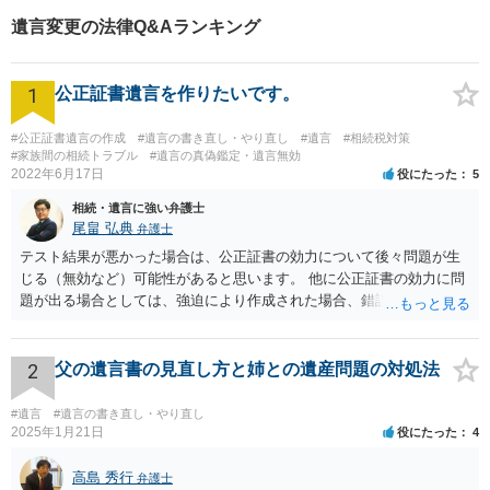
遺言変更の法律Q&Aランキング
1
公正証書遺言を作りたいです。
#公正証書遺言の作成
#遺言の書き直し・やり直し
#遺言
#相続税対策
#家族間の相続トラブル
#遺言の真偽鑑定・遺言無効
2022年6月17日
役にたった
5
相続・遺言に強い弁護士
尾畠 弘典
弁護士
テスト結果が悪かった場合は、公正証書の効力について後々問題が生
じる（無効など）可能性があると思います。 他に公正証書の効力に問
題が出る場合としては、強迫により作成された場合、錯誤（勘違い）
の場合などがあります。 遺言の対象となる財産の多寡などにもよりま
すが、弁護士に作成を依頼する場合は、１０～数十万円程度になるケ
ースが多いと思います。 報酬体系は、弁護士ごとに異なりますので一
2
父の遺言書の見直し方と姉との遺産問題の対処法
律の基準はありません。
#遺言
#遺言の書き直し・やり直し
2025年1月21日
役にたった
4
高島 秀行
弁護士