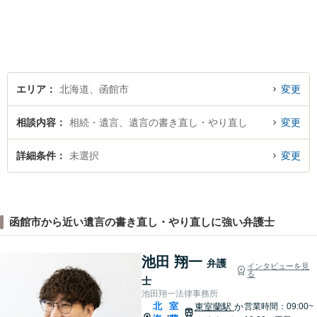
ロとして最後までサポート。
お気軽にご相談ください。
エリア
北海道、函館市
変更
相談内容
相続・遺言、遺言の書き直し・やり直し
変更
詳細条件
未選択
変更
函館市から近い遺言の書き直し・やり直しに強い弁護士
池田 翔一
弁護
インタビューを見
る
士
池田翔一法律事務所
北
室
東室蘭駅
か
営業時間：09:00~