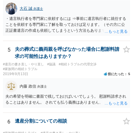
大石 誠
弁護士
・遺言執行者を専門家に依頼するには ⇒事前に遺言執行者に就任する
ことを依頼する専門家に了解を取っておけば足ります。（その方に公
正証書遺言の作成も依頼してしまうという方法もあります） 事前に了
解を取るだけであれば、契約は不要ですし、契約料を払う必要もあり
ません。 遺言執行者に就任し、遺言執行が完了したときの報酬だけ、
弁護士費用としてかかります。 ・亡くなった際に、法務局に預けた自
5
夫の葬式に義両親を呼ばなかった場合に慰謝料請
筆証書遺言の存在を親族がなかったものにされる可能性 ⇒自筆の遺言
求の可能性はありますか？
書を法務局に保管した場合、死亡後、法務局に遺言書の有無を照会す
#遺言の書き直し・やり直し
#協議
#相続トラブルの代理交渉
ることになりますので、「法務局に預けた自筆証書遺言の存在を親族
#家族間の相続トラブル
がなかったもの」にすることはできません。 存在をなかったものにす
2019年9月13日
役にたった
5
るというよりも、遺言の効力を争う（遺言は無効だ）と主張する場合
がありえますが、その予防方法は、遺言者と面談してみないと判断が
内藤 政信
弁護士
難しいです。
夫の希望を明確に書面で残しておけばいいでしょう。 慰謝料請求され
ることはありません。 されても払う義務はありません。
6
遺産分割についての相談
#家族間の相続トラブル
#遺言の書き直し・やり直し