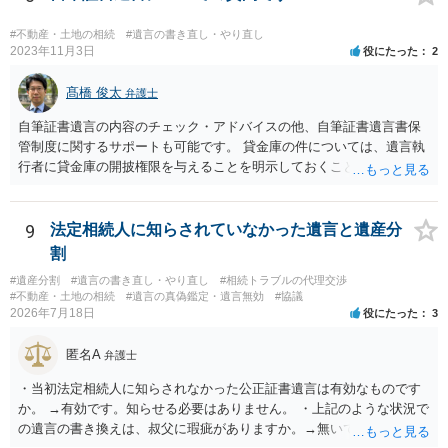
#不動産・土地の相続
#遺言の書き直し・やり直し
2023年11月3日
役にたった
2
髙橋 俊太
弁護士
自筆証書遺言の内容のチェック・アドバイスの他、自筆証書遺言書保
管制度に関するサポートも可能です。 貸金庫の件については、遺言執
行者に貸金庫の開披権限を与えることを明示しておくことでクリアで
きます。
9
法定相続人に知らされていなかった遺言と遺産分
割
#遺産分割
#遺言の書き直し・やり直し
#相続トラブルの代理交渉
#不動産・土地の相続
#遺言の真偽鑑定・遺言無効
#協議
2026年7月18日
役にたった
3
匿名A
弁護士
・当初法定相続人に知らされなかった公正証書遺言は有効なものです
か。 →有効です。知らせる必要はありません。 ・上記のような状況で
の遺言の書き換えは、叔父に瑕疵がありますか。→無いです。 ・分割