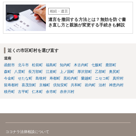
相続・遺言
遺言を撤回する方法とは？無効を防ぐ書
き直し方と親族が変更する手続きも解説
近くの市区町村を選び直す
道南
函館市
北斗市
松前町
福島町
知内町
木古内町
七飯町
鹿部町
森町
八雲町
長万部町
江差町
上ノ国町
厚沢部町
乙部町
奥尻町
今金町
せたな町
島牧村
寿都町
黒松内町
蘭越町
ニセコ町
真狩村
留寿都村
喜茂別町
京極町
倶知安町
共和町
岩内町
泊村
神恵内村
積丹町
古平町
仁木町
余市町
赤井川村
ココナラ法律相談について