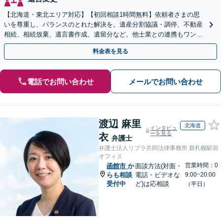
【北海道・東北エリア対応】【初回相談1時間無料】依頼者さまの思
いを尊重し、バランスのとれた解決を。遺産分割協議・調停、不動産
相続、相続放棄、遺言書作成、遺留分など。他士業との連携もワンス
トップで対応します【休日・夜間面談OK】
料金表を見る
電話でお問い合わせ
メールでお問い合わせ
渡辺 麻里
北海道
インタビュ
ーを見る
衣
弁護士
弁護士法人リブラ共同法律事務所 新札幌駅前
オフィス
営業時間：0
函館市
か
面談方法(対面・
らも相談
電話・ビデオな
9:00~20:00
受付中
ど)は応相談
（平日）