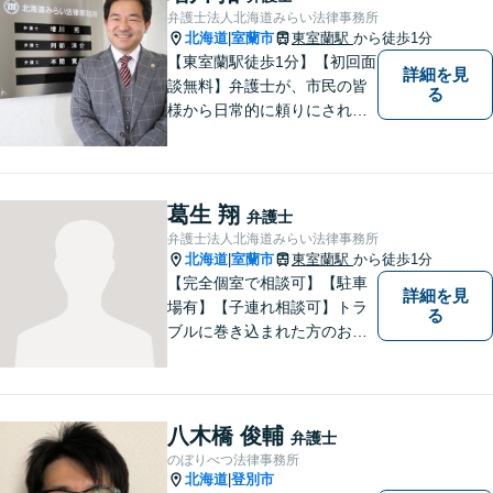
弁護士法人北海道みらい法律事務所
北海道
室蘭市
東室蘭駅
から徒歩1分
|
【東室蘭駅徒歩1分】【初回面
詳細を見
談無料】弁護士が、市民の皆
る
様から日常的に頼りにされる
存在になる社会を目指して、
日々精進してまいります。皆
様のトラブルを解決し、明る
い未来へと導きます。お気軽
葛生 翔
弁護士
にご相談ください。【駐車場
弁護士法人北海道みらい法律事務所
あり】
北海道
室蘭市
東室蘭駅
から徒歩1分
|
【完全個室で相談可】【駐車
詳細を見
場有】【子連れ相談可】トラ
る
ブルに巻き込まれた方のお力
になれるよう日々邁進してお
ります。地域の皆様のより明
るい「みらい」の実現の一助
になれればと思っております
八木橋 俊輔
弁護士
ので、どうぞお気軽にご相談
のぼりべつ法律事務所
ください。
北海道
登別市
|