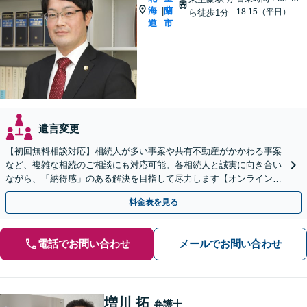
海
蘭
|
18:15（平日）
ら徒歩1分
道
市
遺言変更
【初回無料相談対応】相続人が多い事案や共有不動産がかかわる事案
など、複雑な相続のご相談にも対応可能。各相続人と誠実に向き合い
ながら、「納得感」のある解決を目指して尽力します【オンライン面
談可】【完全個室で相談可】【東室蘭駅1分】
料金表を見る
電話でお問い合わせ
メールでお問い合わせ
増川 拓
弁護士