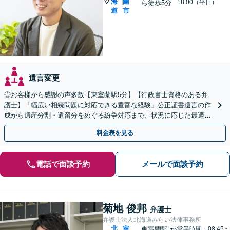
海
蘭
|
18:00（平日）
ら徒歩5分
道
市
遺言変更
◎お客様から感謝の声多数【東室蘭駅5分】【行政書士資格のある弁
護士】「幅広い相続問題に対応できる豊富な経験」公正証書遺言の作
成から遺産分割・遺留分をめぐる紛争対応まで、状況に応じた最適な
方法をご提案します【夜間相談可】
料金表を見る
電話で面談予約
メールで面談予約
菊地 俊邦
弁護士
弁護士法人北海道みらい法律事務所
北
室
東室蘭駅
か
営業時間：08:45~