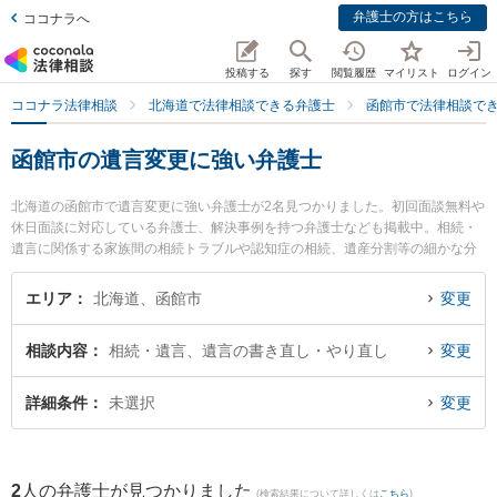
弁護士の方はこちら
ココナラへ
投稿する
探す
閲覧履歴
マイリスト
ログイン
ココナラ法律相談
北海道で法律相談できる弁護士
函館市で法律相談で
函館市の遺言変更に強い弁護士
北海道の函館市で遺言変更に強い弁護士が2名見つかりました。初回面談無料や
休日面談に対応している弁護士、解決事例を持つ弁護士なども掲載中。相続・
遺言に関係する家族間の相続トラブルや認知症の相続、遺産分割等の細かな分
野での絞り込み検索もでき便利です。特にたんざわ法律事務所の丹澤 友佑弁護
士やはこだて春の星法律事務所の天野 真佑子弁護士のプロフィール情報や弁護
エリア
北海道、函館市
変更
士費用、強みなどが注目されています。『函館市で土日や夜間に発生した遺言
変更のトラブルを今すぐに弁護士に相談したい』『遺言変更のトラブル解決の
相談内容
相続・遺言、遺言の書き直し・やり直し
変更
実績豊富な近くの弁護士を検索したい』『初回相談無料で遺言変更を法律相談
できる函館市内の弁護士に相談予約したい』などでお困りの相談者さんにおす
すめです。
詳細条件
未選択
変更
2
人の弁護士が見つかりました
(検索結果について詳しくは
こちら
)