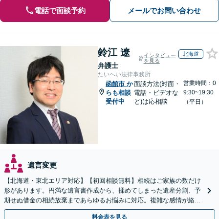
電話で面談予約
メールでお問い合わせ
鈴江 遼
北海道
インタビュー
を見る
弁護士
たいへい法律事務所
営業時間：0
函館市
か
面談方法(対面・
らも相談
電話・ビデオな
9:30~19:30
受付中
ど)は応相談
（平日）
遺言変更
【北海道・東北エリア対応】【初回相談無料】相続はご家族の数だけ
形があります。円満な遺言書作成から、揉めてしまった遺産分割、予
期せぬ借金の相続放棄まであらゆるお悩みに対応。複雑な感情が絡む
相続トラブルもまずはご相談ください。WEB面談可。
料金表を見る