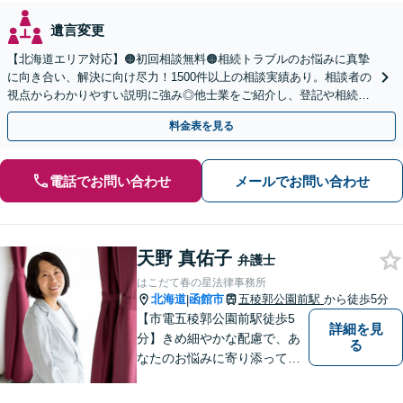
遺言変更
【北海道エリア対応】🟠初回相談無料🟠相続トラブルのお悩みに真摯
に向き合い、解決に向け尽力！1500件以上の相談実績あり。相談者の
視点からわかりやすい説明に強み◎他士業をご紹介し、登記や相続税
の申告までワンストップで対応【夜間相談可】
料金表を見る
電話でお問い合わせ
メールでお問い合わせ
天野 真佑子
弁護士
はこだて春の星法律事務所
北海道
函館市
五稜郭公園前駅
から徒歩5分
|
【市電五稜郭公園前駅徒歩5
詳細を見
分】きめ細やかな配慮で、あ
る
なたのお悩みに寄り添って対
応します。新しい人生のスタ
ートが切れるよう、法律のプ