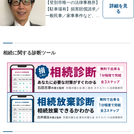
【登別市唯一の法律事務所】
詳細を見
【駐車場有】損害賠償請求／
る
一般民事／家事事件など、幅
広いお困りごとに対応可能！
地域の方々の悩みトラブルを
解決し、明るく活気のある地
域づくりに貢献いたします。
小さなお困りごとでも、お早
相続に関する診断ツール
めにご相談ください！