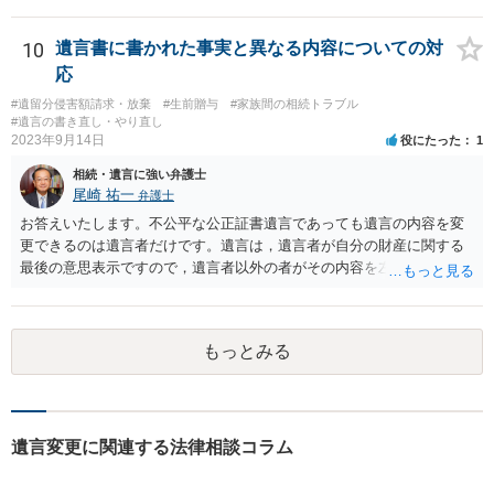
する場合の比率は、現状で、客観的に見てどの程度が妥当と考えられ
ますか。 →本人が自由に決められますので、どこが妥当とは言えない
です。客観的な基準もありません。 ・できれば穏やかに、分割を拒否
10
遺言書に書かれた事実と異なる内容についての対
することはできますか。 →分割を拒否するということは、遺産はいら
応
ないということでしょうか。遺言で、受取を指定されててもいらない
#遺留分侵害額請求・放棄
#生前贈与
#家族間の相続トラブル
と拒否することはできます。理由を説明する必要はありません。
#遺言の書き直し・やり直し
2023年9月14日
役にたった
1
相続・遺言に強い弁護士
尾崎 祐一
弁護士
お答えいたします。不公平な公正証書遺言であっても遺言の内容を変
更できるのは遺言者だけです。遺言は，遺言者が自分の財産に関する
最後の意思表示ですので，遺言者以外の者がその内容を左右させるこ
とはできません。たとえ間違っていても誰かがその内容を変更するこ
とはできないのです。
もっとみる
遺言変更に関連する法律相談コラム