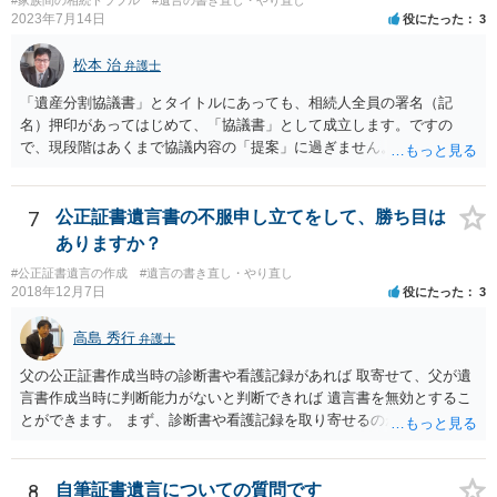
2023年7月14日
役にたった
3
松本 治
弁護士
「遺産分割協議書」とタイトルにあっても、相続人全員の署名（記
名）押印があってはじめて、「協議書」として成立します。ですの
で、現段階はあくまで協議内容の「提案」に過ぎません。 納得がいか
なければ、署名（記名）押印を拒むことです。１人でも拒むと協議不
成立となります。その場合、成立させたい相続人が、家庭裁判所に遺
産分割調停を申し立てなければなりません。 なお、弁護士の送付状
7
公正証書遺言書の不服申し立てをして、勝ち目は
は、通常、相続人全員分の（本件であれば４通の）「遺産分割協議
ありますか？
書」を作成するところ、１通だけの作成にとどめる理由が書かれてい
#公正証書遺言の作成
#遺言の書き直し・やり直し
るものです。
2018年12月7日
役にたった
3
高島 秀行
弁護士
父の公正証書作成当時の診断書や看護記録があれば 取寄せて、父が遺
言書作成当時に判断能力がないと判断できれば 遺言書を無効とするこ
とができます。 まず、診断書や看護記録を取り寄せるのが重要となり
ます。 ご自分で取り寄せるか、弁護士に取り寄せてもらうかしたらよ
いと思います。
8
自筆証書遺言についての質問です