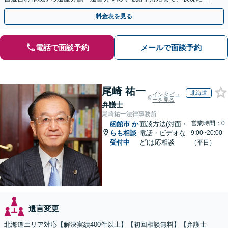
じた最適な方法をご提案します【夜間相談可】
料金表を見る
電話で面談予約
メールで面談予約
尾崎 祐一
北海道
インタビュ
ーを見る
弁護士
尾崎祐一法律事務所
営業時間：0
函館市
か
面談方法(対面・
らも相談
電話・ビデオな
9:00~20:00
受付中
ど)は応相談
（平日）
遺言変更
北海道エリア対応【解決実績400件以上】【初回相談無料】【弁護士