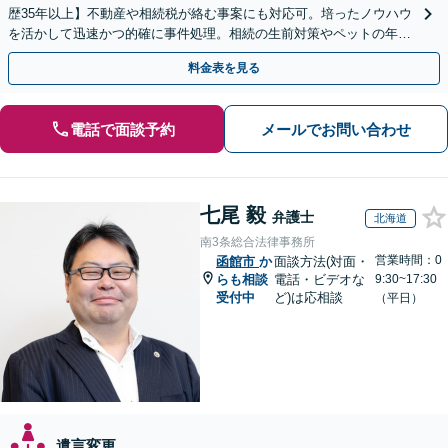
歴35年以上】不動産や相続税が絡む事案にも対応可。培ったノウハウ
を活かして迅速かつ的確に事件処理。相続の生前対策やペットの年金
システムもお任せ【完全個室】【自衛隊前駅8分】
料金表を見る
電話で面談予約
メールでお問い合わせ
七尾 毅
弁護士
北海道
南3条総合法律事務所
営業時間：0
函館市
か
面談方法(対面・
らも相談
電話・ビデオな
9:30~17:30
受付中
ど)は応相談
（平日）
遺言変更