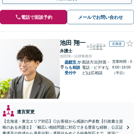
電話で面談予約
メールでお問い合わせ
池田 翔一
北海道
インタビュ
ーを見る
弁護士
池田翔一法律事務所
営業時間：0
函館市
か
面談方法(対面・
らも相談
電話・ビデオな
9:00~18:00
受付中
ど)は応相談
（平日）
遺言変更
【北海道・東北エリア対応】◎お客様から感謝の声多数【行政書士資
格のある弁護士】「幅広い相続問題に対応できる豊富な経験」公正証
書遺言の作成から遺産分割・遺留分をめぐる紛争対応まで、状況に応