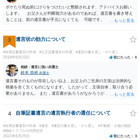
ボケたり死ぬ前にけりをつけたいと懇願されます、アドバイスお願い
します。 お父さんが判断能力があるのであれば、遺言書を書き替え
ることは、前の遺言書が手元になくても 可能です。 将来遺言の効
力が争われますから、医師にお父さんが判断能力があるかどうか検査
してもらって 診断書を取得して、公証役場へ行って公正証書遺言を
作成するのがよいと思います。 将来争われることが見込まれること
3
遺言状の効力について
から、弁護士に依頼して手続きを進めた方がよいと思います。
#自筆証書遺言の作成
#公正証書遺言の作成
#遺言の書き直し・やり直し
2018年8月23日
役にたった
6
相続・遺言に強い弁護士
鈴木 崇裕
弁護士
遺言書そのものが存在しない以上，お父上のご兄弟の主張は法律的な
根拠を全く欠くものになります。 したがって，主張自体，取り合う必
要がありません。 また，遺言書があろうがなかろうが，お父上のご兄
弟と面会しなければならない義務はもともとありません。 峰岸先生の
ご回答にもありますが， 代理人弁護士をたてて，その弁護士から相手
方に対して， ・相続に関する主張は法的根拠がなく，一切応じないこ
4
自筆証書遺言の遺言執行者の選任について
と ・今後一切の連絡をしてこないでほしいこと ・連絡を継続してくる
ようであれば警察への通報や法的措置も辞さないこと などを記載した
#自筆証書遺言の作成
#遺言
#遺言の書き直し・やり直し
#不動産・土地の相続
書面を発送してもらうことがよろしいように思います。
#相続トラブルの代理交渉
2023年6月25日
役にたった
3