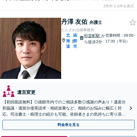
2件中 1-2件を表示
丹澤 友佑
弁護士
たんざわ法律事務所
北
函
杉並町駅
か
営業時間：09:00~
海
館
|
17:30（平日）
ら徒歩2分
道
市
遺言変更
【初回面談無料】◎函館市内でのご相談多数◎感謝の声あり！遺産分
割協議・遺留分侵害請求・相続放棄など、相続のお悩みに幅広く対
応。司法書士・税理士の紹介も可能。依頼者さまの気持ちに寄り添い
対応します【夜間・休日対応可能】【弁護士歴13年以上】
料金表を見る