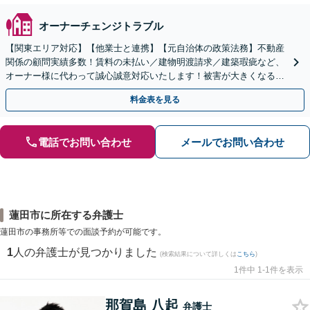
オーナーチェンジトラブル
【関東エリア対応】【他業士と連携】【元自治体の政策法務】不動産
関係の顧問実績多数！賃料の未払い／建物明渡請求／建築瑕疵など、
オーナー様に代わって誠心誠意対応いたします！被害が大きくなる前
にご相談ください【初回来所相談30分無料】
料金表を見る
電話でお問い合わせ
メールでお問い合わせ
蓮田市に所在する弁護士
蓮田市の事務所等での面談予約が可能です。
1
人の弁護士が見つかりました
(検索結果について詳しくは
こちら
)
1件中 1-1件を表示
那賀島 八起
弁護士