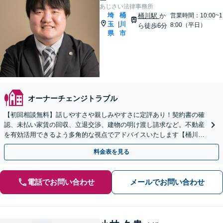
あじさい法律事務所
埼
桶
桶川駅
か
営業時間：10:00~1
玉
川
|
8:00（平日）
ら徒歩6分
県
市
オーナーチェンジトラブル
【初回相談無料】話しやすさや親しみやすさに定評あり！契約書の確
認、未払い家賃の回収、立退交渉、建物の明け渡し請求など。不動産
を有効活用できるよう多角的な視点でアドバイスいたします【桶川駅
6分】【オンライン相談OK】
料金表を見る
電話でお問い合わせ
メールでお問い合わせ