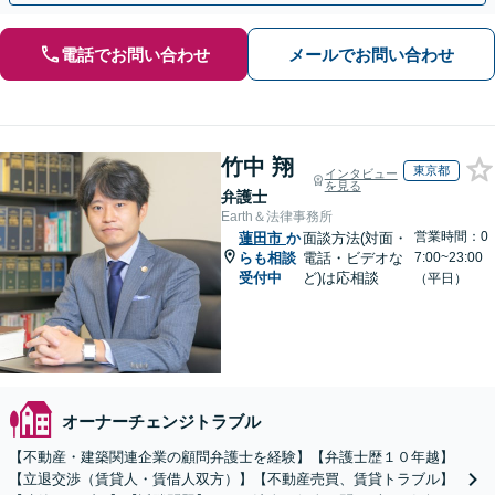
電話でお問い合わせ
メールでお問い合わせ
竹中 翔
東京都
インタビュー
を見る
弁護士
Earth＆法律事務所
営業時間：0
蓮田市
か
面談方法(対面・
らも相談
電話・ビデオな
7:00~23:00
受付中
ど)は応相談
（平日）
オーナーチェンジトラブル
【不動産・建築関連企業の顧問弁護士を経験】【弁護士歴１０年越】
【立退交渉（賃貸人・賃借人双方）】【不動産売買、賃貸トラブル】