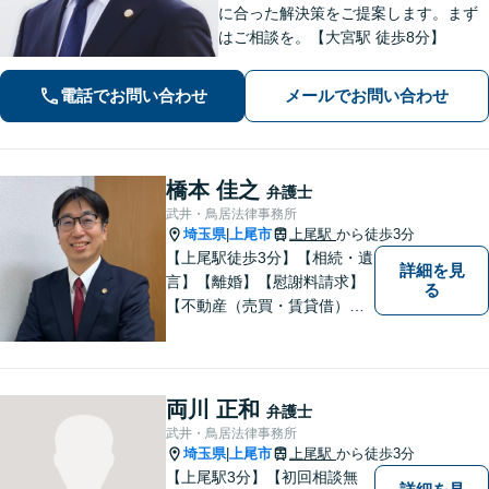
に合った解決策をご提案します。まず
はご相談を。【大宮駅 徒歩8分】
電話でお問い合わせ
メールでお問い合わせ
橋本 佳之
弁護士
武井・鳥居法律事務所
埼玉県
上尾市
上尾駅
から徒歩3分
|
【上尾駅徒歩3分】【相続・遺
詳細を見
言】【離婚】【慰謝料請求】
る
【不動産（売買・賃貸借）】
ほか、民事・家事事件全般に
ご対応させていだきます。ま
ずはお気軽にご相談下さい。
両川 正和
弁護士
武井・鳥居法律事務所
埼玉県
上尾市
上尾駅
から徒歩3分
|
【上尾駅3分】【初回相談無