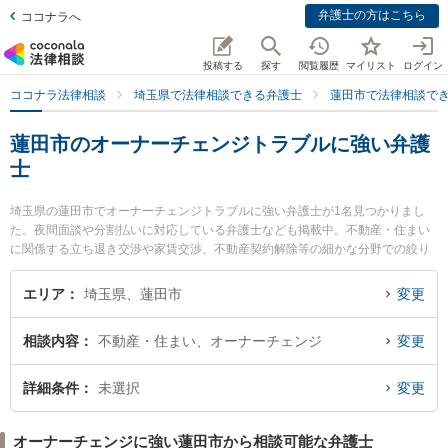
弁護士の方はこちら
ココナラへ
投稿する
探す
閲覧履歴
マイリスト
ログイン
ココナラ法律相談
埼玉県で法律相談できる弁護士
蓮田市で法律相談で
蓮田市のオーナーチェンジトラブルに強い弁護
士
埼玉県の蓮田市でオーナーチェンジトラブルに強い弁護士が1名見つかりまし
た。夜間面談や分割払いに対応している弁護士なども掲載中。不動産・住まい
に関係する立ち退き交渉や家賃交渉、不動産契約解除等の細かな分野での絞り
込み検索もでき便利です。特に蓮田総合法律事務所の那賀島 八起弁護士のプロ
フィール情報や弁護士費用、強みなどが注目されています。『蓮田市で土日や
エリア
埼玉県、蓮田市
変更
夜間に発生したオーナーチェンジトラブルのトラブルを今すぐに弁護士に相談
したい』『オーナーチェンジトラブルのトラブル解決の実績豊富な近くの弁護
相談内容
不動産・住まい、オーナーチェンジ
変更
士を検索したい』『初回相談無料でオーナーチェンジトラブルを法律相談でき
る蓮田市内の弁護士に相談予約したい』などでお困りの相談者さんにおすすめ
です。
詳細条件
未選択
変更
オーナーチェンジに強い蓮田市から相談可能な弁護士