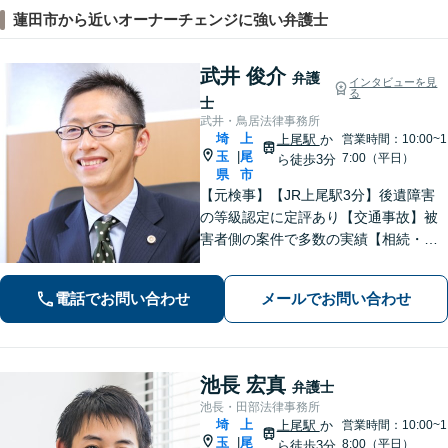
蓮田市から近いオーナーチェンジに強い弁護士
武井 俊介
弁護
インタビューを見
る
士
武井・鳥居法律事務所
埼
上
上尾駅
か
営業時間：10:00~1
玉
尾
|
7:00（平日）
ら徒歩3分
県
市
【元検事】【JR上尾駅3分】後遺障害
の等級認定に定評あり【交通事故】被
害者側の案件で多数の実績【相続・遺
言】紛争解決、遺言書作成をサポート
【刑事事件】検事経験・豊富な実績、
電話でお問い合わせ
メールでお問い合わせ
スピーディーな接見が強み、上尾警察
署5分【初回面談30分無料】
池長 宏真
弁護士
池長・田部法律事務所
埼
上
上尾駅
か
営業時間：10:00~1
玉
尾
|
8:00（平日）
ら徒歩3分