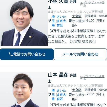
小林 久貴
弁護
インタビューを見
る
士
弁護士法人プロテクトスタンス 大宮事務所
大宮駅
営業時間：09:00
埼
さいた
~21:00（平日）
玉
ま市大
から徒歩
|
県
宮区
8分
【4万件を超える法律相談実績】あなた
に合った解決策をご提案します。まず
はご相談を。【大宮駅 徒歩8分】
電話でお問い合わせ
メールでお問い合わせ
山本 晶彦
弁護
インタビューを見
る
士
弁護士法人プロテクトスタンス 大宮事務所
大宮駅
営業時間：09:00
埼
さいた
~21:00（平日）
玉
ま市大
から徒歩
|
県
宮区
8分
【4万件を超える法律相談実績】あなた