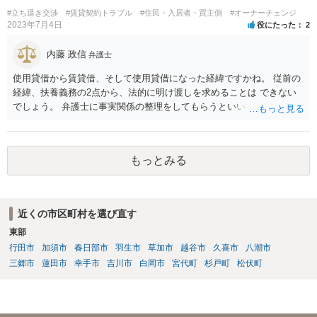
#立ち退き交渉
#賃貸契約トラブル
#住民・入居者・買主側
#オーナーチェンジ
2023年7月4日
役にたった
2
内藤 政信
弁護士
使用貸借から賃貸借、そして使用貸借になった経緯ですかね。 従前の
経緯、扶養義務の2点から、法的に明け渡しを求めることは できない
でしょう。 弁護士に事実関係の整理をしてもらうといいでしょう。
もっとみる
近くの市区町村を選び直す
東部
行田市
加須市
春日部市
羽生市
草加市
越谷市
久喜市
八潮市
三郷市
蓮田市
幸手市
吉川市
白岡市
宮代町
杉戸町
松伏町