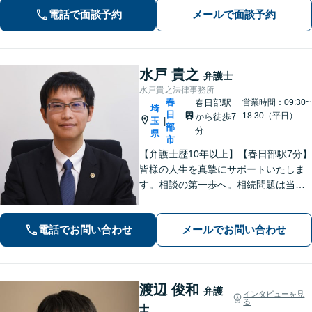
題】検討段階、協議から訴訟まで。あ
電話で面談予約
メールで面談予約
らゆるフェーズに対応【上尾駅7分】
水戸 貴之
弁護士
水戸貴之法律事務所
春
春日部駅
営業時間：09:30~
埼
日
18:30（平日）
から徒歩7
玉
|
部
分
県
市
【弁護士歴10年以上】【春日部駅7分】
皆様の人生を真摯にサポートいたしま
す。相談の第一歩へ。相続問題は当事
者同士ではなく弁護士を挟みましょ
う。交通事故は弁護士登録以来、多数
電話でお問い合わせ
メールでお問い合わせ
の取り扱い経験があります。【当日・
土日祝日・夜間・応相談対応可能】
渡辺 俊和
弁護
インタビューを見
る
士