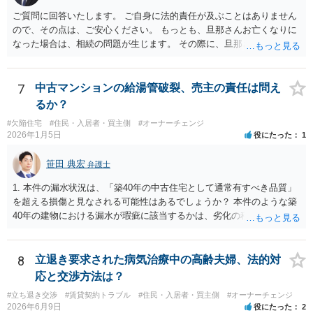
ご質問に回答いたします。 ご自身に法的責任が及ぶことはありません
ので、その点は、ご安心ください。 もっとも、旦那さんお亡くなりに
なった場合は、相続の問題が生じます。 その際に、旦那さんが損害賠
償金の満額の支払ができていない場合は、 その支払債務も相続するこ
とにはなります。 また、建物は旦那さんも２分の１を相続したことに
なっていますが、 遺産分割未了のまま旦那さんが亡くなると、ご質問
7
中古マンションの給湯管破裂、売主の責任は問え
者様がその２分の１の分を相続することになります。 借家に建ってい
るか？
る建物の相続問題が２０年以上未解決である理由が不明ではあります
#欠陥住宅
#住民・入居者・買主側
#オーナーチェンジ
が、 まずはその点をはっきりさせた方がよさそうですね。 ご質問に対
2026年1月5日
役にたった
1
する回答は以上ですが、可能であれば、ご依頼になるかは別にして、
お近くの弁護士に直接相談されて、今後の対応についてアドバイスを
笹田 典宏
弁護士
求めることをおすすめいたします。 ご参考にしていただけますと幸い
です。
1. 本件の漏水状況は、「築40年の中古住宅として通常有すべき品質」
を超える損傷と見なされる可能性はあるでしょうか？ 本件のような築
40年の建物における漏水が瑕疵に該当するかは、劣化の程度や居住へ
の影響などを考慮して判断されます。 築40年という築年数を考慮すれ
ば、通常生じうる事象であるとも考えられます。 一方で、建物内部の
漏水は居住を困難にする要素の一つであり、漏水の箇所や程度によっ
8
立退き要求された病気治療中の高齢夫婦、法的対
ては瑕疵と判断される可能性があります。 2. 当方は購入時点で賃貸借
応と交渉方法は？
契約が継続中であり、給湯管等の劣化状態を実見できませんでした。
#立ち退き交渉
#賃貸契約トラブル
#住民・入居者・買主側
#オーナーチェンジ
この点は契約不適合の主張において、有利な事情と評価される可能性
2026年6月9日
役にたった
2