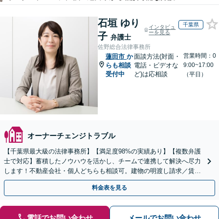
石垣 ゆり
千葉県
インタビュ
ーを見る
子
弁護士
佐野総合法律事務所
営業時間：0
蓮田市
か
面談方法(対面・
らも相談
電話・ビデオな
9:00~17:00
受付中
ど)は応相談
（平日）
オーナーチェンジトラブル
【千葉県最大級の法律事務所】【満足度98%の実績あり】【複数弁護
士で対応】蓄積したノウハウを活かし、チームで連携して解決へ尽力
します！不動産会社・個人どちらも相談可。建物の明渡し請求／賃貸
借契約書の作成／離婚の財産分与等【千葉中央駅5分】
料金表を見る
電話でお問い合わせ
メールでお問い合わせ