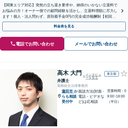
【関東エリア対応】突然の立ち退き要求や、納得のいかない立退料で
お悩みの方！オーナー側での顧問経験を活かし、立退料増額に尽力し
ます！個人・法人問わず、原則着手金0円の完全成功報酬制【初回相
談30分無料】【オンライン対応可】【夜間休日相談可】
料金表を見る
電話でお問い合わせ
メールでお問い合わせ
高木 大門
東京都
インタビュ
ーを見る
弁護士
葛飾総合法律事務所
営業時間：0
蓮田市
か
面談方法(対面・
らも相談
電話・ビデオな
9:00~18:00
受付中
ど)は応相談
（平日）