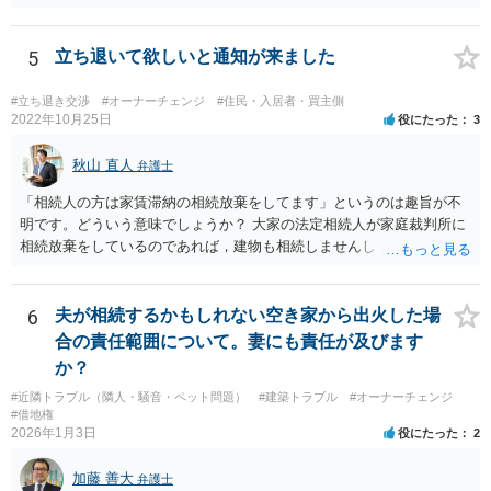
贈与が対象なので、贈与から10年たてば請 求を受けることはないです
ね。
5
立ち退いて欲しいと通知が来ました
#立ち退き交渉
#オーナーチェンジ
#住民・入居者・買主側
2022年10月25日
役にたった
3
秋山 直人
弁護士
「相続人の方は家賃滞納の相続放棄をしてます」というのは趣旨が不
明です。どういう意味でしょうか？ 大家の法定相続人が家庭裁判所に
相続放棄をしているのであれば，建物も相続しませんし，相続放棄を
していないのであれば，建物も滞納賃料債権も相続します。 賃料滞納
状態にあるということは，賃貸借契約自体を解除されても文句が言え
ない状態にあるということなので，通常，立退料はもらえません。 立
6
夫が相続するかもしれない空き家から出火した場
退料を請求したり，立退きを拒否するのであれば，まずは滞納賃料の
合の責任範囲について。妻にも責任が及びます
解消が先決です。
か？
#近隣トラブル（隣人・騒音・ペット問題）
#建築トラブル
#オーナーチェンジ
#借地権
2026年1月3日
役にたった
2
加藤 善大
弁護士