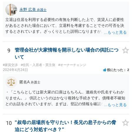
はありますか？ 当事者がその劣化状態を想定していたか（想定するの
が相当か）が重要ですので、劣化状態を確認していないことをもっ
永野 広美
弁護士
て、直ちに有利な事情にはならないと思われます。 3. 売主または仲介
業者から、給湯管や水回りに関して劣化・交換歴などの説明は一切あ
立退は住居を利用する必要性の有無を判断した上で、賃貸人に必要性
りませんでした。この点は「説明義務違反」としての損害賠償請求に
があるとされた場合において、立退料を考慮することでその可否を決
使える可能性はありますか？ 売主または仲介業者が給湯管の劣化等を
するとされています。ざっくりとした説明になりますが。具体的な事
認識していたにもかかわらず、説明を一切しなかった場合、説明義務
情いかんによっては要求が通る可能性はあり得ます。詳しいお話をお
違反として損害賠償請求が認められる可能性があります。 4. 本件の給
聞かせください。
湯管は壁体内に埋設されており、購入時の目視確認が困難でした。こ
9
管理会社が大家情報を開示しない場合の供託につ
のような隠れた部分の損傷は、契約不適合責任の対象となり得るでし
いて
ょうか？ なりえます。 壁体内に埋設されているなど、購入時の通常の
注意では発見できない「隠れた」部分の損傷も、契約不適合責任の対
#家賃交渉
#住民・入居者・買主側
#オーナーチェンジ
2024年4月24日
役にたった
2
象となり得ます。「瑕疵」とは、目的物が通常有すべき品質・性能を
欠いている状態を指すため、その損傷が目視で確認できるか否かは、
匿名A
瑕疵の成否を直接左右するものではありません。
弁護士
・「こちらとしては新大家の口座はもちろん、連絡先や氏名すらわか
りません。」 供託というのはかなり複雑な手続きです。債権者不確知
とのお話をされていますが、まずは、登記の情報を確認なさってくだ
さい。所有者変更により、氏名や住所が記載されますので。
10
"叔母の居場所を守りたい！長兄の息子からの脅
迫にどう対処すべき？"