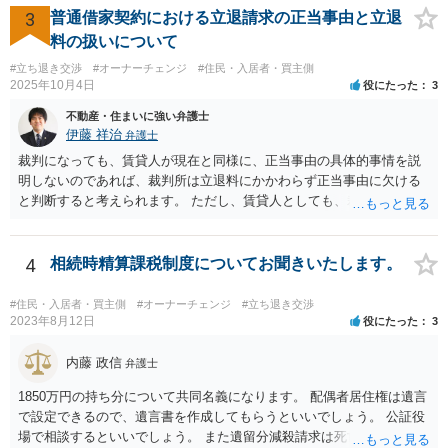
て所有権を取得する必要はないと思いますが，まずは価格ですよね。
3
普通借家契約における立退請求の正当事由と立退
ローンが組めないということはないと思いますが，金融機関に相談さ
料の扱いについて
れてみてはいかがでしょうか。 買うとしたら，という条件をしっかり
#立ち退き交渉
#オーナーチェンジ
#住民・入居者・買主側
把握して，その上で，買うか，借り続けるか，というのはどちらにも
2025年10月4日
役にたった
3
メリットデメリットありますので価値判断の問題といえそうです。
不動産・住まいに強い弁護士
伊藤 祥治
弁護士
裁判になっても、賃貸人が現在と同様に、正当事由の具体的事情を説
明しないのであれば、裁判所は立退料にかかわらず正当事由に欠ける
と判断すると考えられます。 ただし、賃貸人としても、裁判を始める
のであれば、耐震診断をする、補強工事の見積を取る、再開発の説明
資料を作成する、などの準備をするのが通常です。 その場合には、一
応の正当事由があるので立退料と引き換えに明渡請求が認められるこ
4
相続時精算課税制度についてお聞きいたします。
ともありますし、それでも一応の正当事由もないとして立退料にかか
わらず正当事由に欠けるとして明渡請求が認められないこともありま
#住民・入居者・買主側
#オーナーチェンジ
#立ち退き交渉
す。
2023年8月12日
役にたった
3
内藤 政信
弁護士
1850万円の持ち分について共同名義になります。 配偶者居住権は遺言
で設定できるので、遺言書を作成してもらうといいでしょう。 公証役
場で相談するといいでしょう。 また遺留分減殺請求は死亡前10年分の