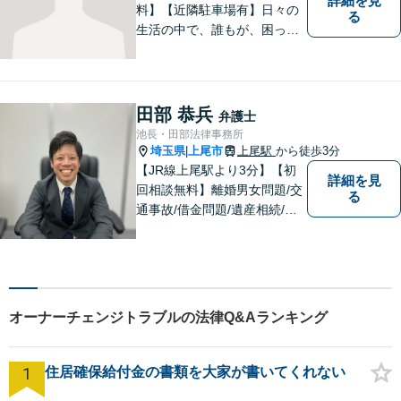
詳細を見
料】【近隣駐車場有】日々の
る
生活の中で、誰もが、困っ
て、悩んで、どうしたらいい
かわからなくて、途方に暮れ
て、何がなんだかわからなく
なってしまうことがあると思
田部 恭兵
弁護士
います。そんな時は、お気軽
池長・田部法律事務所
に私にご相談ください。
埼玉県
上尾市
上尾駅
から徒歩3分
|
【JR線上尾駅より3分】【初
詳細を見
回相談無料】離婚男女問題/交
る
通事故/借金問題/遺産相続/債
権回収を中心とした幅広い分
野を取り扱っております。皆
様に安心していただけるよう
に無料相談を時間を区切らず
に設けております。ぜひ、お
オーナーチェンジトラブルの法律Q&Aランキング
気軽にご相談ください。
1
住居確保給付金の書類を大家が書いてくれない