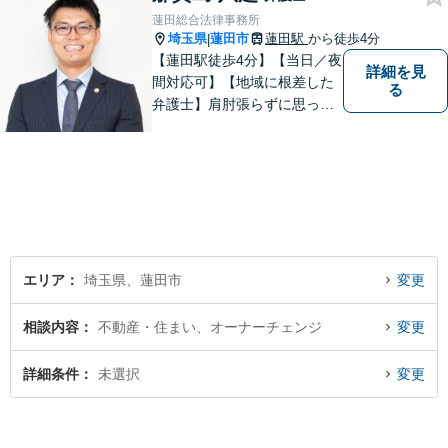
蓮田総合法律事務所
埼玉県
蓮田市
蓮田駅
から徒歩4分
|
【蓮田駅徒歩4分】【当日／夜
詳細を見
間対応可】【地域に根差した
る
弁護士】肩肘張らずに思って
いることや感じていることを
お話しいただき、解決案を一
緒に考えていきましょう。
エリア
埼玉県、蓮田市
変更
相談内容
不動産・住まい、オーナーチェンジ
変更
詳細条件
未選択
変更