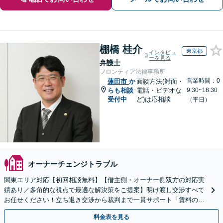
棚橋 桂介
東京都
インタビュ
ーを見る
弁護士
フロンティア法律事務所
営業時間：0
蓮田市
か
面談方法(対面・
らも相談
電話・ビデオな
9:30~18:30
受付中
ど)は応相談
（平日）
オーナーチェンジトラブル
関東エリア対応【初回相談無料】【借主側・オーナー側双方の対応実
績あり／多角的な視点で最適な解決策をご提案】明け渡し交渉すべて
お任せください！立ち退き交渉から裁判まで一貫サポート「賃料の増
額・減額の交渉も対応実績豊富」【休日・夜間相談可】
料金表を見る