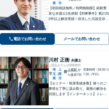
県
市
【初回相談無料／時間無制限】経験豊
富な弁護士2名体制【刑事事件】累計20
0件以上解決実績！担当した示談交渉の
ほとんどで不起訴獲得。性犯罪や暴
行・傷害に精通【離婚問題】不貞慰謝
料請求や財産分与、親権、養育費な
電話でお問い合わせ
メールでお問い合わせ
ど、累計200件以上の解決実績【上尾駅
3分】
川村 正衡
弁護士
上尾あおぞら法律事務所
埼
上
上尾駅
か
営業時間：09:30~1
玉
尾
|
7:30（平日）
ら徒歩7分
県
市
【セミナー・執筆実績多数】個々のご
事情を丁寧に汲み取り、最善の解決を
目指します【インターネット】トレン
ト問題・悪質な書き込み・風評被害な
ど、迅速な対応を心掛けます【離婚問