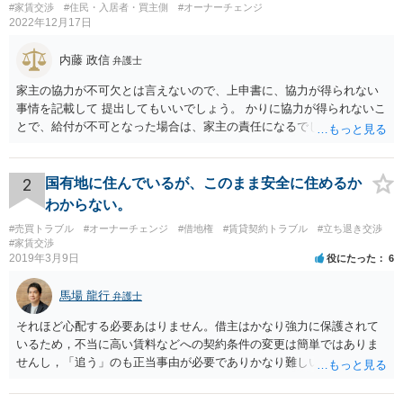
#家賃交渉
#住民・入居者・買主側
#オーナーチェンジ
2022年12月17日
内藤 政信
弁護士
家主の協力が不可欠とは言えないので、上申書に、協力が得られない
事情を記載して 提出してもいいでしょう。 かりに協力が得られないこ
とで、給付が不可となった場合は、家主の責任になるでしょう。
2
国有地に住んでいるが、このまま安全に住めるか
わからない。
#売買トラブル
#オーナーチェンジ
#借地権
#賃貸契約トラブル
#立ち退き交渉
#家賃交渉
2019年3月9日
役にたった
6
馬場 龍行
弁護士
それほど心配する必要あはりません。借主はかなり強力に保護されて
いるため，不当に高い賃料などへの契約条件の変更は簡単ではありま
せんし，「追う」のも正当事由が必要でありかなり難しいのです。 周
辺の土地をまとめて購入したいという人がいるのであれば，むしろ良
い条件で立退料等を支払ってもらえるかもしれません。 なので無理し