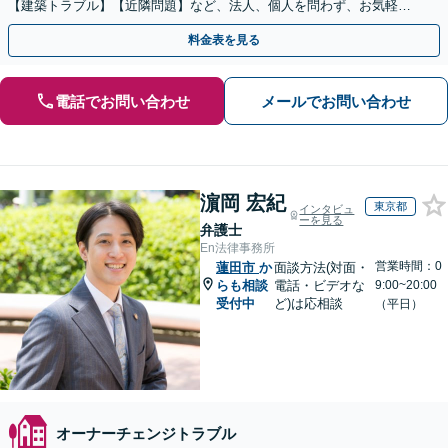
【建築トラブル】【近隣問題】など、法人、個人を問わず、お気軽に
ご相談ください。
料金表を見る
電話でお問い合わせ
メールでお問い合わせ
濵岡 宏紀
東京都
インタビュ
ーを見る
弁護士
En法律事務所
営業時間：0
蓮田市
か
面談方法(対面・
らも相談
電話・ビデオな
9:00~20:00
受付中
ど)は応相談
（平日）
オーナーチェンジトラブル