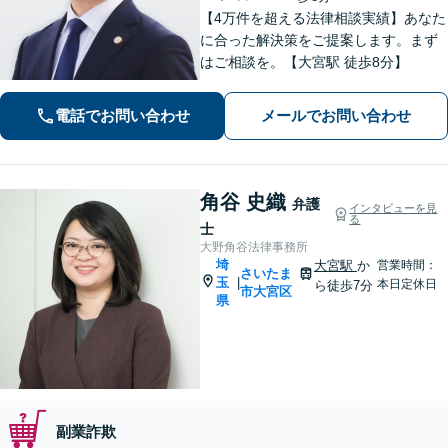
【4万件を超える法律相談実績】あなた
に合った解決策をご提案します。まず
はご相談を。【大宮駅 徒歩8分】
電話でお問い合わせ
メールでお問い合わせ
角谷 史織
弁護
インタビューを見
る
士
大野角谷法律事務所
埼
大宮駅
か
営業時間：
さいたま
玉
|
本日定休日
ら徒歩7分
市大宮区
県
副業詐欺