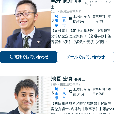
武井 俊介
弁護
インタビューを見
る
士
武井・鳥居法律事務所
埼
上
上尾駅
から
営業時間：本
玉
尾
|
日定休日
徒歩3分
県
市
【元検事】【JR上尾駅3分】後遺障害
の等級認定に定評あり【交通事故】被
害者側の案件で多数の実績【相続・遺
言】紛争解決、遺言書作成をサポート
【刑事事件】検事経験・豊富な実績、
電話でお問い合わせ
メールでお問い合わせ
スピーディーな接見が強み、上尾警察
署5分【初回面談30分無料】
池長 宏真
弁護士
池長・田部法律事務所
埼
上
上尾駅
から
営業時間：本
玉
尾
|
日定休日
徒歩3分
県
市
【初回相談無料／時間無制限】経験豊
富な弁護士2名体制【刑事事件】累計20