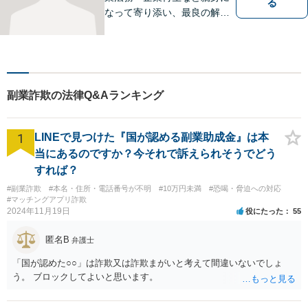
る
なって寄り添い、最良の解决
へ導きます
副業詐欺の法律Q&Aランキング
1
LINEで見つけた『国が認める副業助成金』は本
当にあるのですか？今それで訴えられそうでどう
すれば？
#副業詐欺
#本名・住所・電話番号が不明
#10万円未満
#恐喝・脅迫への対応
#マッチングアプリ詐欺
2024年11月19日
役にたった
55
匿名B
弁護士
「国が認めた○○」は詐欺又は詐欺まがいと考えて間違いないでしょ
う。 ブロックしてよいと思います。