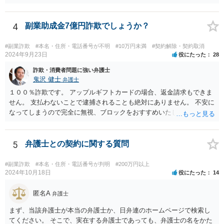
4
副業助成金7億円詐欺でしょうか？
#副業詐欺
#本名・住所・電話番号が不明
#10万円未満
#契約解除・契約取消
2024年9月23日
役にたった
28
詐欺・消費者問題に強い弁護士
鬼沢 健士
弁護士
１００％詐欺です。 アップルギフトカードの場合、返金請求もできま
せん。 支払わないことで逮捕されることも絶対にありません。 不安に
なってしまうので完全に無視、ブロックをおすすめいたします。
5
弁護士との契約に関する質問
#副業詐欺
#本名・住所・電話番号が判明
#200万円以上
2024年10月18日
役にたった
14
匿名A
弁護士
まず、当該弁護士が本当の弁護士か、日弁連のホームページで検索し
てください。 そこで、実在する弁護士であっても、弁護士の名をかた