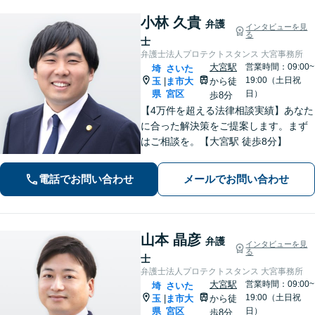
小林 久貴
弁護
インタビューを見
る
士
弁護士法人プロテクトスタンス 大宮事務所
大宮駅
営業時間：09:00~
埼
さいた
19:00（土日祝
玉
ま市大
から徒
|
県
宮区
日）
歩8分
【4万件を超える法律相談実績】あなた
に合った解決策をご提案します。まず
はご相談を。【大宮駅 徒歩8分】
電話でお問い合わせ
メールでお問い合わせ
山本 晶彦
弁護
インタビューを見
る
士
弁護士法人プロテクトスタンス 大宮事務所
大宮駅
営業時間：09:00~
埼
さいた
19:00（土日祝
玉
ま市大
から徒
|
県
宮区
日）
歩8分