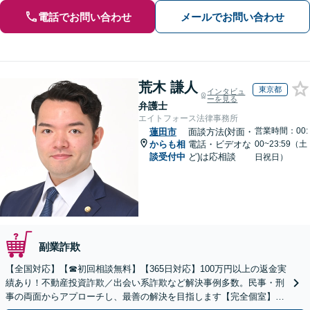
電話でお問い合わせ
メールでお問い合わせ
荒木 謙人
東京都
インタビュ
ーを見る
弁護士
エイトフォース法律事務所
営業時間：00:
蓮田市
面談方法(対面・
からも相
電話・ビデオな
00~23:59（土
談受付中
ど)は応相談
日祝日）
副業詐欺
【全国対応】【☎︎初回相談無料】【365日対応】100万円以上の返金実
績あり！不動産投資詐欺／出会い系詐欺など解決事例多数。民事・刑
事の両面からアプローチし、最善の解決を目指します【完全個室】