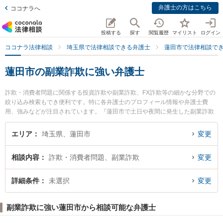
弁護士の方はこちら
ココナラへ
投稿する
探す
閲覧履歴
マイリスト
ログイン
ココナラ法律相談
埼玉県で法律相談できる弁護士
蓮田市で法律相談で
蓮田市の副業詐欺に強い弁護士
詐欺・消費者問題に関係する投資詐欺や副業詐欺、FX詐欺等の細かな分野での
絞り込み検索もでき便利です。特に各弁護士のプロフィール情報や弁護士費
用、強みなどが注目されています。『蓮田市で土日や夜間に発生した副業詐欺
のトラブルを今すぐに弁護士に相談したい』『副業詐欺のトラブル解決の実績
豊富な近くの弁護士を検索したい』『初回相談無料で副業詐欺を法律相談でき
エリア
埼玉県、蓮田市
変更
る蓮田市内の弁護士に相談予約したい』などでお困りの相談者さんにおすすめ
です。
相談内容
詐欺・消費者問題、副業詐欺
変更
詳細条件
未選択
変更
副業詐欺に強い蓮田市から相談可能な弁護士