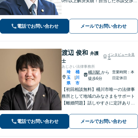
0件以上解決実績！担当した示談交渉の
ほとんどで不起訴獲得。性犯罪や暴
行・傷害に精通【離婚問題】不貞慰謝
料請求や財産分与、親権、養育費な
電話でお問い合わせ
メールでお問い合わせ
ど、累計200件以上の解決実績【上尾駅
3分】
渡辺 俊和
弁護
インタビューを見
る
士
あじさい法律事務所
埼
桶
桶川駅
から
営業時間：本
玉
川
|
日定休日
徒歩6分
県
市
【初回相談無料】桶川市唯一の法律事
務所として地域のみなさまをサポート
【離婚問題】話しやすさに定評あり！1
00件以上の対応実績を活かしたアドバ
イス【インターネット】スピーディー
電話でお問い合わせ
メールでお問い合わせ
な対応で円滑な解決を目指します【桶
川駅6分】【オンライン相談OK】