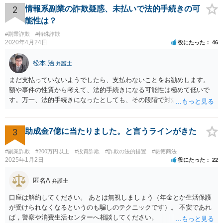
2
情報系副業の詐欺疑惑、未払いで法的手続きの可
能性は？
#副業詐欺
#特殊詐欺
2020年4月24日
役にたった
46
松本 治
弁護士
まだ支払っていないようでしたら、支払わないことをお勧めします。
額や事件の性質から考えて、法的手続きになる可能性は極めて低いで
す。万一、法的手続きになったとしても、その段階で対処すれば間に
合います。ですから、裁判所からの通知だけ注意しておけば大丈夫で
す。万一、裁判所から手紙が届くことがあれば、すぐに弁護士等に相
談して下さい。対処しなければ、それこそ差し押さえにつながりま
3
助成金7億に当たりました。と言うラインがきた
す。お話が事実であれば、対処により相手の請求を退けることができ
ると考えられます。 いずれにしても、心配して待つ必要はないです。
#副業詐欺
#200万円以上
#投資詐欺
#詐欺の法的措置
#悪徳商法
2025年1月2日
役にたった
22
匿名A
弁護士
口座は解約してください。 あとは無視しましょう（年金とか生活保護
が受けられなくなるというのも騙しのテクニックです）。 不安であれ
ば，警察や消費生活センターへ相談してください。