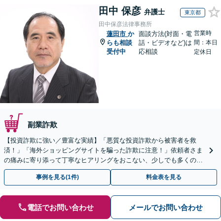
田中 保彦
弁護士
東京都
田中保彦法律事務所
営業時
蓮田市
か
面談方法(対面・電
らも相談
話・ビデオなど)は
間：本日
受付中
応相談
定休日
副業詐欺
【投資詐欺に強い／豊富な実績】「悪質な投資詐欺から被害者を救
済！」「海外ショッピングサイトを騙った詐欺に注意！」依頼者さま
の痛みに寄り添って丁寧なヒアリングをおこない、少しでも多くの返
金が得られるよう尽力します！
事例を見る(1件)
料金表を見る
電話でお問い合わせ
メールでお問い合わせ