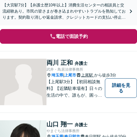
【大宮駅7分】【弁護士歴10年以上】消費生活センターの相談員と交
流経験あり。市民の皆さまが巻き込まれやすいトラブルを熟知してお
ります。契約取り消しや返金請求、クレジットカードの支払い停止な
どに対応します【休日・夜間面談可】【WEB面談可】
電話で面談予約
両川 正和
弁護士
武井・鳥居法律事務所
埼玉県
上尾市
上尾駅
から徒歩3分
|
【上尾駅3分】【初回相談無
詳細を見
料】【近隣駐車場有】日々の
る
生活の中で、誰もが、困っ
て、悩んで、どうしたらいい
かわからなくて、途方に暮れ
て、何がなんだかわからなく
なってしまうことがあると思
山口 翔一
弁護士
います。そんな時は、お気軽
やまぐち法律事務所
に私にご相談ください。
埼玉県
春日部市
春日部駅
から徒歩10分
|