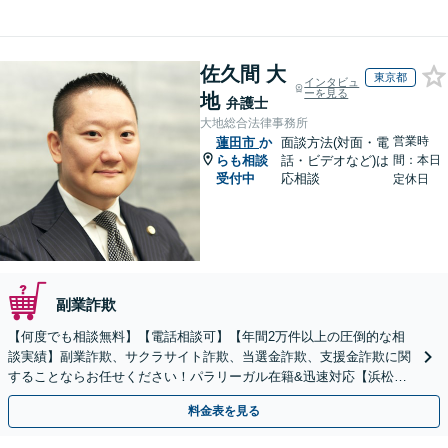
佐久間 大
東京都
インタビュ
ーを見る
地
弁護士
大地総合法律事務所
営業時
蓮田市
か
面談方法(対面・電
らも相談
話・ビデオなど)は
間：本日
受付中
応相談
定休日
副業詐欺
【何度でも相談無料】【電話相談可】【年間2万件以上の圧倒的な相
談実績】副業詐欺、サクラサイト詐欺、当選金詐欺、支援金詐欺に関
することならお任せください！パラリーガル在籍&迅速対応【浜松町
駅1分】※結婚詐欺・ロマンス詐欺に関するご相談はお断り
料金表を見る