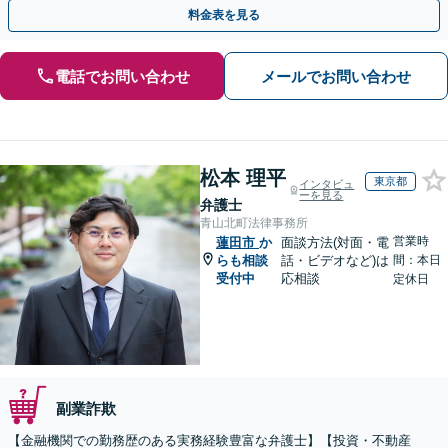
【代々木駅3分】
料金表を見る
電話でお問い合わせ
メールでお問い合わせ
松本 理平
東京都
インタビュ
ーを見る
弁護士
青山北町法律事務所
営業時
蓮田市
か
面談方法(対面・電
らも相談
話・ビデオなど)は
間：本日
受付中
応相談
定休日
副業詐欺
【金融機関での勤務歴のある実務経験豊富な弁護士】【投資・不動産