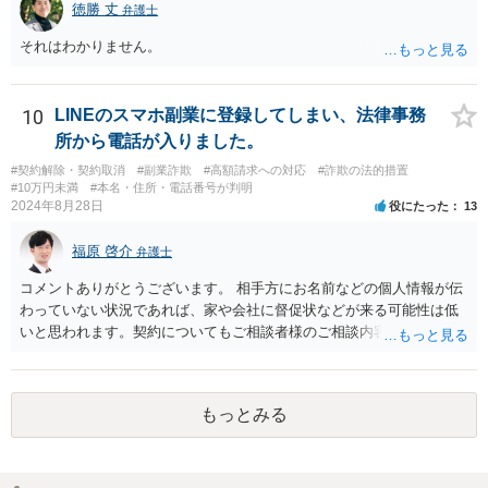
徳勝 丈
弁護士
それはわかりません。
10
LINEのスマホ副業に登録してしまい、法律事務
所から電話が入りました。
#契約解除・契約取消
#副業詐欺
#高額請求への対応
#詐欺の法的措置
#10万円未満
#本名・住所・電話番号が判明
2024年8月28日
役にたった
13
福原 啓介
弁護士
コメントありがとうございます。 相手方にお名前などの個人情報が伝
わっていない状況であれば、家や会社に督促状などが来る可能性は低
いと思われます。契約についてもご相談者様のご相談内容を踏まえま
すと、そもそも成立していない可能性もありますので、その点ご留意
いただけますと幸いです。
もっとみる