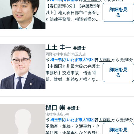
【春日部駅8分】【弁護歴9年
詳細を見
以上】地元春日部市に密着し
る
た法律事務所。相談者様のお
気持ち、ご希望を尊重し、最
大限の利益をお返しできるよ
う尽力します。休日・夜間相
談も受け付けています。ぜひ
上土 圭一
弁護士
一度ご相談を！【初回相談無
岡野法律事務所 埼玉支店
料】
埼玉県
さいたま市大宮区
大宮駅
から徒歩9分
|
【中四国九州最大級の弁護士
詳細を見
事務所】交通事故、借金問
る
題、離婚、相続など様々な問
題について、「何度でも無
料」の相談を行っています！
まずはお気軽にご相談くださ
い！
樋口 崇
弁護士
法律事務所SAI
埼玉県
さいたま市大宮区
大宮駅
から徒歩5分
|
不動産・相続・交通事故・企
詳細を見
業法務・企業再生など親身に