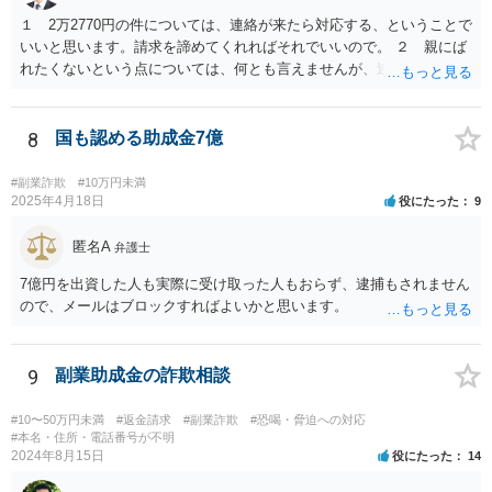
１ 2万2770円の件については、連絡が来たら対応する、ということで
いいと思います。請求を諦めてくれればそれでいいので。 ２ 親にば
れたくないという点については、何とも言えませんが、連絡を止めた
いからといって支払うのはお勧めしません。 住所を知らせているの
で、訴訟まではしなくとも、はがきくらいは来るかもしれません。し
かし、支払ったとしても連絡が止まる保証もないからです。可能性と
8
国も認める助成金7億
して、似たような連絡をたくさんの人に送っていると思われ、支払う
と「この人は支払う人だ」と思われていけるところまで絞られるよう
#副業詐欺
#10万円未満
に思うからです。
2025年4月18日
役にたった
9
匿名A
弁護士
7億円を出資した人も実際に受け取った人もおらず、逮捕もされません
ので、メールはブロックすればよいかと思います。
9
副業助成金の詐欺相談
#10〜50万円未満
#返金請求
#副業詐欺
#恐喝・脅迫への対応
#本名・住所・電話番号が不明
2024年8月15日
役にたった
14