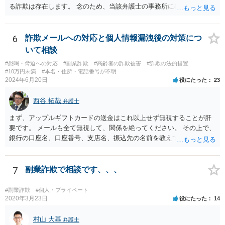
る詐欺は存在します。 念のため、当該弁護士の事務所に確認をとれば
安心かもしれません。
6
詐欺メールへの対応と個人情報漏洩後の対策につ
いて相談
#恐喝・脅迫への対応
#副業詐欺
#高齢者の詐欺被害
#詐欺の法的措置
#10万円未満
#本名・住所・電話番号が不明
2024年6月20日
役にたった
23
西谷 拓哉
弁護士
まず、アップルギフトカードの送金はこれ以上せず無視することが肝
要です。 メールも全て無視して、関係を絶ってください。 その上で、
銀行の口座名、口座番号、支店名、振込先の名前を教えてしまってい
る点について、 振込詐欺用の口座として今後利用される可能性が０で
はありません。 そのため、現時点でとくに、詳細不明の入金がないこ
となどが確認できるのであれば、念のため、相手に教えてしまった口
7
副業詐欺で相談です、、、
座については、 銀行で口座の解約処理をすることをお勧め致します。
#副業詐欺
#個人・プライベート
2020年3月23日
役にたった
14
村山 大基
弁護士