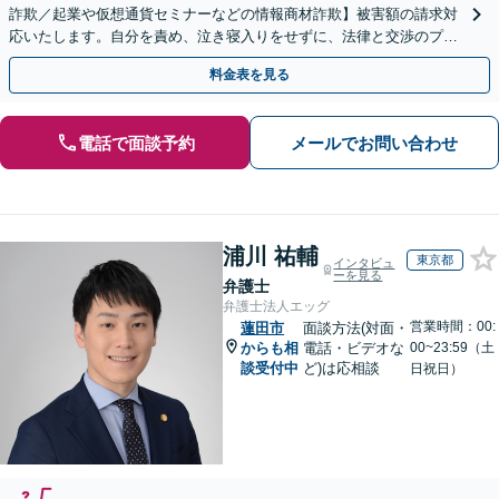
詐欺／起業や仮想通貨セミナーなどの情報商材詐欺】被害額の請求対
応いたします。自分を責め、泣き寝入りをせずに、法律と交渉のプロ
にまずはご相談ください。【表参道駅から徒歩3分】
料金表を見る
電話で面談予約
メールでお問い合わせ
浦川 祐輔
東京都
インタビュ
ーを見る
弁護士
弁護士法人エッグ
営業時間：00:
蓮田市
面談方法(対面・
からも相
電話・ビデオな
00~23:59（土
談受付中
ど)は応相談
日祝日）