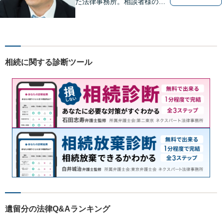
た法律事務所。相談者様のお
気持ち、ご希望を尊重し、最
大限の利益をお返しできるよ
う尽力します。休日・夜間相
談も受け付けています。ぜひ
一度ご相談を！【初回相談無
相続に関する診断ツール
料】
遺留分の法律Q&Aランキング