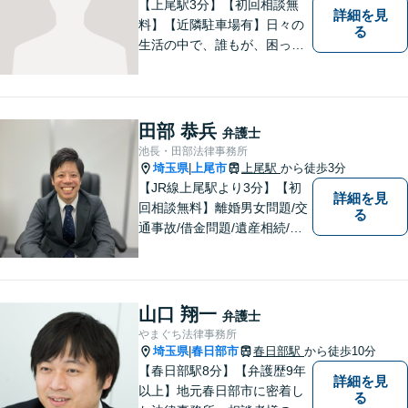
【上尾駅3分】【初回相談無
詳細を見
料】【近隣駐車場有】日々の
る
生活の中で、誰もが、困っ
て、悩んで、どうしたらいい
かわからなくて、途方に暮れ
て、何がなんだかわからなく
なってしまうことがあると思
田部 恭兵
弁護士
います。そんな時は、お気軽
池長・田部法律事務所
に私にご相談ください。
埼玉県
上尾市
上尾駅
から徒歩3分
|
【JR線上尾駅より3分】【初
詳細を見
回相談無料】離婚男女問題/交
る
通事故/借金問題/遺産相続/債
権回収を中心とした幅広い分
野を取り扱っております。皆
様に安心していただけるよう
に無料相談を時間を区切らず
山口 翔一
弁護士
に設けております。ぜひ、お
やまぐち法律事務所
気軽にご相談ください。
埼玉県
春日部市
春日部駅
から徒歩10分
|
【春日部駅8分】【弁護歴9年
詳細を見
以上】地元春日部市に密着し
る