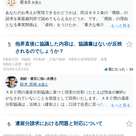
匿名B
弁護士
あなたのお考えが実現できるかどうかは、民法８９２条の「廃除」の
請求を家庭裁判所で認めてもらえるかどうか、です。「廃除」の理由
となる事実関係は、「虐待」をうけたか、「重大な侮辱」を受けた
か、推定相続人たる夫に「その他著しい非行」があったか否かです。
「廃除」は遺言でも可能です（民法８９３条）。 弁護士に具体的な事
情を話して相談して、「廃除」が可能か、実際に法律相談を受けるこ
5
他界直後に協議した内容は、協議書はないが反映
とをお勧めします。
されるのでしょうか？
#遺産分割
#協議
#不動産・土地の相続
#遺留分侵害額請求・放棄
#相続人調査・確定
2018年1月24日
役にたった
10
相続・遺言に強い弁護士
鈴木 崇裕
弁護士
ＡＢＣ間の遺産分割協議に基づく現実の分割（たとえば預金の解約）
がなされていないことを前提として回答いたします。 ＡＢＣ間の遺産
分割協議は，法律上（建前上）は，口頭で合意に至ったものであって
も有効です。 しかし，口頭で合意したことを立証する方法がありませ
ん。 また，不動産の名義を移転するためには，遺産分割協議書への署
名捺印を得る必要があります。 したがって，残念ながら，「ＡＢＣ間
6
遺留分請求における問題と対応について
の遺産分割協議が有効に成立している」という前提に基づく主張は困
難と思われます。 「ＡＢＣ間の遺産分割協議は未了のまま，ＡとＢが
#遺留分侵害額請求・放棄
#家族間の相続トラブル
#成年後見(生前の財産管理)