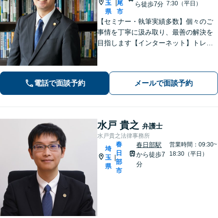
玉
尾
|
7:30（平日）
ら徒歩7分
県
市
【セミナー・執筆実績多数】個々のご
事情を丁寧に汲み取り、最善の解決を
目指します【インターネット】トレン
ト問題・悪質な書き込み・風評被害な
ど、迅速な対応を心掛けます【離婚問
題】検討段階、協議から訴訟まで。あ
電話で面談予約
メールで面談予約
らゆるフェーズに対応【上尾駅7分】
水戸 貴之
弁護士
水戸貴之法律事務所
春
春日部駅
営業時間：09:30~
埼
日
18:30（平日）
から徒歩7
玉
|
部
分
県
市