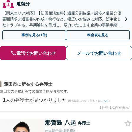
遺留分
【関東エリア対応】【初回相談無料】遺産分割協議・調停／遺留分侵
害額請求／遺言書の作成・執行など、幅広いお悩みに対応。紛争化し
たトラブルも、早期解決を目指し、尽力いたします企業の事業承継の
お悩みもご相談ください【夜間・休日面談】【電話相談可】
事例を見る(1件)
料金表を見る
電話でお問い合わせ
メールでお問い合わせ
蓮田市に所在する弁護士
蓮田市の事務所等での面談予約が可能です。
1
人の弁護士が見つかりました
(検索結果について詳しくは
こちら
)
1件中 1-1件を表示
那賀島 八起
弁護士
蓮田総合法律事務所