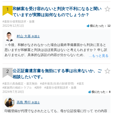
1
和解案を受け容れないと判決で不利になると聞い
ていますが実際は如何なものでしょうか？
#遺留分侵害額請求・放棄
2022年12月1日
役にたった
12
村山 大基
弁護士
＞今後、和解がなされなかった場合は最終準備書面から判決に至ると
思いますが和解案と判決はほぼ差異はないと考えられますか？ 申し訳
ありませんが、具体的な訴訟の内容が分からないため、 何とも回答が
難しい、といわざるを得ません。 繰り返しになりますが、事情をよく
わかっている代理人弁護士に聞くか、 訴訟資料を持って面談相談に行
ってみましょう。 その上で、一般論として回答するなら、和解案と判
2
公正証書遺言書を無効にする事は出来ないか、ご
決は（ケースによって程度の差はあっても）食い違うことが多いで
相談したいです。
す。 金額は適当ですが、例えば判決で１００万円支払え、という結論
#遺言の真偽鑑定・遺言無効
#成年後見(生前の財産管理)
#遺言
になりそうな場合、 そのまま１００万円を和解案として提示しても、
#家族間の相続トラブル
#調停
#遺留分侵害額請求・放棄
判決と変わらないなら払う側としてはあまり和解に応じようという気
2024年7月18日
役にたった
8
にはなりにくいです。 他方で、７０万円で和解を提示した場合、 「こ
のまま判決で１００万円支払いとなるより、７０万円でまとめた方が
高島 秀行
弁護士
マシ」ということで、 合意の可能性が出てきます。 応じるかどうか
は、判決になったらどうなりそうか、という点についての検討が不可
印鑑登録が代理でなされたとしても、母が公証役場に行って その内容