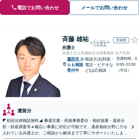
電話でお問い合わせ
メールでお問い合わせ
斉藤 雄祐
茨城県
インタビュ
ーを見る
弁護士
弁護士法人長瀬総合法律事務所 水戸支所
営業時間：0
蓮田市
か
面談方法(対面・
らも相談
電話・ビデオな
6:00~23:00
受付中
ど)は応相談
（平日）
遺留分
◤初回法律相談無料◢ 🔴遺言書・死後事務委任・相続放棄・遺産分
割・財産調査等🔸幅広い事案に対応が可能です。遺産相続分野に力を
入れている弁護士が、ご相談から解決まで丁寧にサポートいたしま