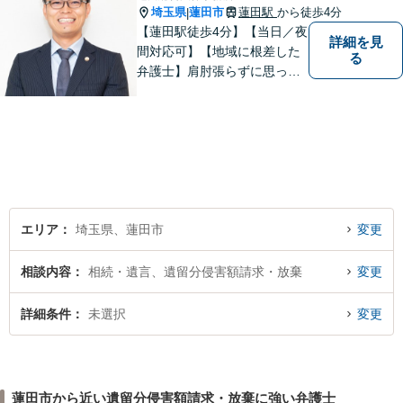
埼玉県
蓮田市
蓮田駅
から徒歩4分
|
【蓮田駅徒歩4分】【当日／夜
詳細を見
間対応可】【地域に根差した
る
弁護士】肩肘張らずに思って
いることや感じていることを
お話しいただき、解決案を一
緒に考えていきましょう。
エリア
埼玉県、蓮田市
変更
相談内容
相続・遺言、遺留分侵害額請求・放棄
変更
詳細条件
未選択
変更
蓮田市から近い遺留分侵害額請求・放棄に強い弁護士