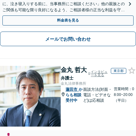
に、泣き寝入りする前に、当事務所にご相談ください」他の親族との
ご関係も可能な限り良好になるよう、ご相談者様の正当な利益を守り
つつ、双方が納得できる着地点を探ります。
料金表を見る
メールでお問い合わせ
金丸 哲大
東京都
インタビュ
ーを見る
弁護士
金丸法律事務所
営業時間：0
蓮田市
か
面談方法(対面・
らも相談
電話・ビデオな
8:00~20:00
受付中
ど)は応相談
（平日）