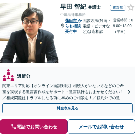
早田 智紀
弁護士
東京都
中嶋法律事務所
営業時間：0
蓮田市
か
面談方法(対面・
らも相談
電話・ビデオな
9:00~18:00
受付中
ど)は応相談
（平日）
遺留分
関東エリア対応【オンライン面談対応】相続人がいない方などのご希
望を実現する遺言書作成をサポート・遺言執行もおまかせください！
／相続問題はトラブルになる前に早めのご相談を！／裁判外での遺産
分割協議の経験多数【完全個室】
料金表を見る
電話でお問い合わせ
メールでお問い合わせ