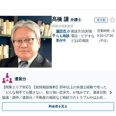
髙橋 謙
弁護士
東京都
髙橋法律事務所
営業時間：0
蓮田市
か
面談方法(対面・
らも相談
電話・ビデオな
9:30~17:30
受付中
ど)は応相談
（平日）
遺留分
【関東エリア対応】【初回相談無料】35年以上の弁護士経験で培った
「どんな相手でも臆さない、粘り強い交渉力」が強みです。遺産分割
協議・調停／遺留分／不動産の相続など相続でのトラブルやはお任せ
ください。遺言書や生前贈与など生前対策にも注力
料金表を見る