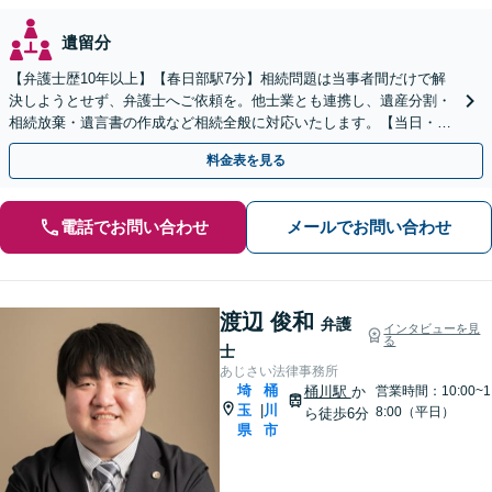
遺留分
【弁護士歴10年以上】【春日部駅7分】相続問題は当事者間だけで解
決しようとせず、弁護士へご依頼を。他士業とも連携し、遺産分割・
相続放棄・遺言書の作成など相続全般に対応いたします。【当日・土
日祝日・夜間・応相談対応可能】
料金表を見る
電話でお問い合わせ
メールでお問い合わせ
渡辺 俊和
弁護
インタビューを見
る
士
あじさい法律事務所
埼
桶
桶川駅
か
営業時間：10:00~1
玉
川
|
8:00（平日）
ら徒歩6分
県
市