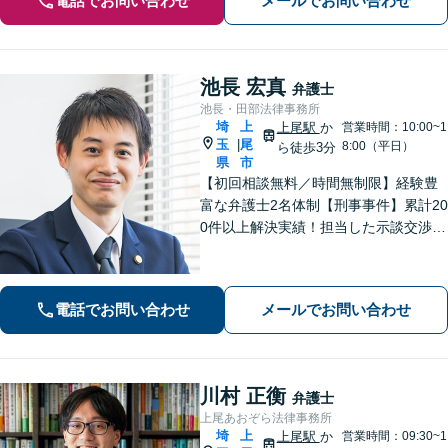
電話でお問い合わせ
メールでお問い合わせ
池長 宏真
弁護士
池長・田部法律事務所
埼
上
上尾駅
か
営業時間：10:00~1
玉
尾
|
8:00（平日）
ら徒歩3分
県
市
【初回相談無料／時間無制限】経験豊
富な弁護士2名体制【刑事事件】累計20
0件以上解決実績！担当した示談交渉の
ほとんどで不起訴獲得。性犯罪や暴
行・傷害に精通【離婚問題】不貞慰謝
料請求や財産分与、親権、養育費な
電話でお問い合わせ
メールでお問い合わせ
ど、累計200件以上の解決実績【上尾駅
3分】
川村 正衡
弁護士
上尾あおぞら法律事務所
埼
上
上尾駅
か
営業時間：09:30~1