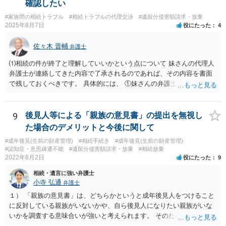
確認したい
#家族間の相続トラブル
#相続トラブルの代理交渉
#遺留分侵害額請求・放棄
2025年8月7日
役にたった
4
佐々木 晋輔
弁護士
⑴相続の件が終了と理解していいかという点について 妹さんの代理人
弁護士が連絡してきた内容で了承されるのであれば、その内容を書面
で残しておくべきです。 具体的には、 ①妹さんの弁護士に対して、連
絡してきた内容（遺留分請求は取り下げる、唯一執行されていない母
の預金を振り込めば終了など）を記載した合意書等の書面を作成して
もらう。 ②相談者様はその書面の内容をしっかり確認する。納得でき
9
後見人等による「親族の意見書」の提出を無視し
ない部分があれば、説明を求めたり、修正を求める。 なお、相続に
た場合のデメリットと今後に関して
関してお互いに債権債務がないことを確認する旨を記載してもらいま
#成年後見(生前の財産管理)
#相続手続き
#成年後見(生前の財産管理)
しょう。その記載があれば、相続の件は終了となります。 ③合意書等
#認知症・意思疎通不能
#遺留分侵害額請求・放棄
#相続放棄
が納得できる内容になれば、お互いに署名捺印する。 という流れで
2022年8月2日
役にたった
9
す。 合意書等に署名捺印してもいいか不安があるようでしたら、署名
相続・遺言に強い弁護士
捺印する前に、相談者様も別の弁護士に相談して確認してもらうので
小寺 弘通
弁護士
もいいと思います。 ⑵振込先が弁護士宛であることについて 代理人弁
護士の預り口座を振込先とするのはよくあることです。 問題ないと思
１） 「親族の意見書」は、どちらかというと成年後見人をつけること
います。
に反対している親族がいないかや、自ら後見人になりたい親族がいな
いかを調査する意味合いが強いと考えられます。 そのため、ご相談の
ご事情であれば無視してしまっても特に不都合はないと考えられま