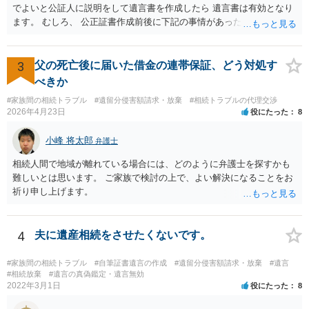
欠ですので、 初めに述べた通り、代理人と相談するか、資料を持って
でよいと公証人に説明をして遺言書を作成したら 遺言書は有効となり
面談相談に行ってみることをお勧めします。
ます。 むしろ、 公正証書作成前後に下記の事情があったことが証明で
きれば判断能力がなく 無効だったと主張することが可能です。 翌年1
月に携帯が新しくなった母からの第一声は「ここにいたら殺される」
「面会に来てくれ」で、長男に聞くと「面会は出来ない。俺は携帯電
3
父の死亡後に届いた借金の連帯保証、どう対処す
話の使い方を教える為に会っている」「母の話は聞かなくて良い」と
べきか
電話が切れました。その後の電話でも「食事に毒が入っている」「体
#家族間の相続トラブル
#遺留分侵害額請求・放棄
#相続トラブルの代理交渉
にチップが埋められている」等、おかしかったです。 当時の診療記
2026年4月23日
役にたった
8
録、介護認定の資料、介護記録を取得して 弁護士に面談で相談された
方がよいと思います。
小峰 将太郎
弁護士
相続人間で地域が離れている場合には、どのように弁護士を探すかも
難しいとは思います。 ご家族で検討の上で、よい解決になることをお
祈り申し上げます。
4
夫に遺産相続をさせたくないです。
#家族間の相続トラブル
#自筆証書遺言の作成
#遺留分侵害額請求・放棄
#遺言
#相続放棄
#遺言の真偽鑑定・遺言無効
2022年3月1日
役にたった
8