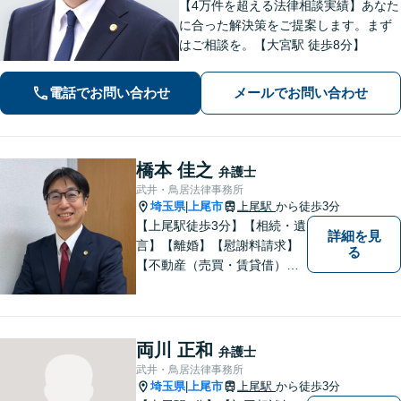
【4万件を超える法律相談実績】あなた
に合った解決策をご提案します。まず
はご相談を。【大宮駅 徒歩8分】
電話でお問い合わせ
メールでお問い合わせ
橋本 佳之
弁護士
武井・鳥居法律事務所
埼玉県
上尾市
上尾駅
から徒歩3分
|
【上尾駅徒歩3分】【相続・遺
詳細を見
言】【離婚】【慰謝料請求】
る
【不動産（売買・賃貸借）】
ほか、民事・家事事件全般に
ご対応させていだきます。ま
ずはお気軽にご相談下さい。
両川 正和
弁護士
武井・鳥居法律事務所
埼玉県
上尾市
上尾駅
から徒歩3分
|