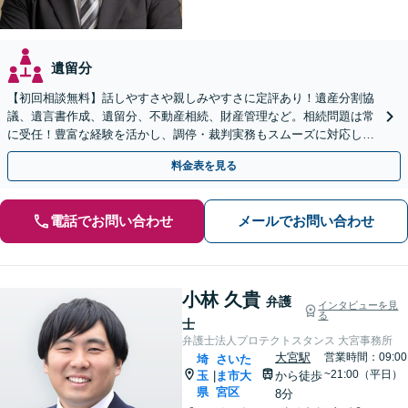
遺留分
【初回相談無料】話しやすさや親しみやすさに定評あり！遺産分割協
議、遺言書作成、遺留分、不動産相続、財産管理など。相続問題は常
に受任！豊富な経験を活かし、調停・裁判実務もスムーズに対応しま
す【桶川駅6分】【オンライン相談OK】
料金表を見る
電話でお問い合わせ
メールでお問い合わせ
小林 久貴
弁護
インタビューを見
る
士
弁護士法人プロテクトスタンス 大宮事務所
大宮駅
営業時間：09:00
埼
さいた
~21:00（平日）
玉
ま市大
から徒歩
|
県
宮区
8分