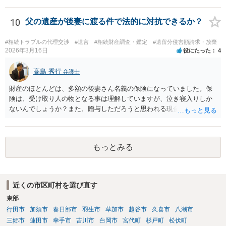
す。 ２） 場合によっては、介護や被後見人の財産の処分等に関して、
後見人から相談があることも考えられます。 また、お祖母さんがお亡
10
父の遺産が後妻に渡る件で法的に対抗できるか？
くなりになった場合、相続人となる可能性がありますが、 その場合は
相続放棄されれば問題ありません。 ３） 完全に拒否する方法はないか
#相続トラブルの代理交渉
#遺言
#相続財産調査・鑑定
#遺留分侵害額請求・放棄
もしれませんが、 関わりを持ちたくないとのことでしたら、親族の意
2026年3月16日
役にたった
4
見書にその旨を記載して提出しておけば良いかも知れません。 後見人
としても、関わりを拒否している親族にあえて連絡をしてくる可能性
高島 秀行
弁護士
は低いと考えられます。 以上、ご参考になさってください。
財産のほとんどは、多額の後妻さん名義の保険になっていました。保
険は、受け取り人の物となる事は理解していますが、泣き寝入りしか
ないんでしょうか？また、贈与しただろうと思われる現金の引き出し
も数年ありました。この現金についても泣き寝入りしかないんでしょ
うか？ 保険は原則として受取人のものですが、遺産全体での保険金
の割合が高い場合、掛け金が一括払いで、保険金が掛け金の額と同様
もっとみる
の額の場合などは特別受益として遺留分の対象となる可能性がありま
す。 多額の現金の引き出しは、相手に渡ったかどうか、そのとき父
の判断能力など事情によります。 弁護士に面談で詳しい事情を話し
て相談された方がよいと思います。
近くの市区町村を選び直す
東部
行田市
加須市
春日部市
羽生市
草加市
越谷市
久喜市
八潮市
三郷市
蓮田市
幸手市
吉川市
白岡市
宮代町
杉戸町
松伏町