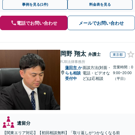
す。まずはじっくりとお話ししてください。
事例を見る(1件)
料金表を見る
電話でお問い合わせ
メールでお問い合わせ
岡野 翔太
弁護士
東京都
RJB法律事務所
営業時間：0
蓮田市
か
面談方法(対面・
らも相談
電話・ビデオな
9:00~20:00
受付中
ど)は応相談
（平日）
遺留分
【関東エリア対応】【初回相談無料】「取り返しがつかなくなる前