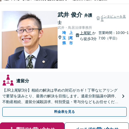
武井 俊介
弁護
インタビューを見
る
士
武井・鳥居法律事務所
埼
上
上尾駅
か
営業時間：10:00~1
玉
尾
|
7:00（平日）
ら徒歩3分
県
市
遺留分
【JR上尾駅3分】相続の解決は早めの対応がカギ！丁寧なヒアリング
で要望を汲みとり、最善の解決を目指します。遺産分割協議や調停、
不動産相続、遺留分減殺請求、特別受益・寄与分などもお任せくださ
い。遺言書作成もサポート【初回面談30分無料】
料金表を見る