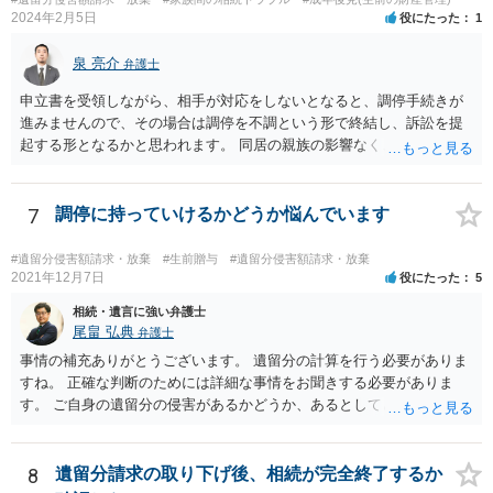
死亡し，二次相続が発生した」という前提に基づいて協議を進める必
2024年2月5日
役にたった
1
要があります。 もちろん，Ｃの立場としては，ＡＢＣ間の遺産分割協
議の内容を前提とした主張をすることが最も有利ですが，ＡＢの相続
泉 亮介
弁護士
人は応じない姿勢を示していることから，実現は困難だと思います。
申立書を受領しながら、相手が対応をしないとなると、調停手続きが
主張としては維持しつつも，現実的な解決方法（遺産分割協議の落と
進みませんので、その場合は調停を不調という形で終結し、訴訟を提
しどころ）としては，譲歩することを甘受しなければならないかもし
起する形となるかと思われます。 同居の親族の影響なく、というのは
れません。
難しいでしょう。ただ、裁判や調停の中では主張等が書面で残るた
め、後からひっくり返すということは難しくなってくるかと思われま
す。 公開相談の場でのご相談については、どうしても限界が出てしま
7
調停に持っていけるかどうか悩んでいます
うため、一度個別にご相談をされることをお勧めいたします。
#遺留分侵害額請求・放棄
#生前贈与
#遺留分侵害額請求・放棄
2021年12月7日
役にたった
5
相続・遺言に強い弁護士
尾畠 弘典
弁護士
事情の補充ありがとうございます。 遺留分の計算を行う必要がありま
すね。 正確な判断のためには詳細な事情をお聞きする必要がありま
す。 ご自身の遺留分の侵害があるかどうか、あるとしてどの程度の金
額となるかを正確に把握されたいのであれば、一度お近くの弁護士に
相談されるのが良いと思います。
8
遺留分請求の取り下げ後、相続が完全終了するか