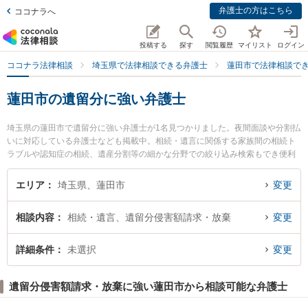
弁護士の方はこちら
ココナラへ
投稿する
探す
閲覧履歴
マイリスト
ログイン
ココナラ法律相談
埼玉県で法律相談できる弁護士
蓮田市で法律相談で
蓮田市の遺留分に強い弁護士
埼玉県の蓮田市で遺留分に強い弁護士が1名見つかりました。夜間面談や分割払
いに対応している弁護士なども掲載中。相続・遺言に関係する家族間の相続ト
ラブルや認知症の相続、遺産分割等の細かな分野での絞り込み検索もでき便利
です。特に蓮田総合法律事務所の那賀島 八起弁護士のプロフィール情報や弁護
士費用、強みなどが注目されています。『蓮田市で土日や夜間に発生した遺留
エリア
埼玉県、蓮田市
変更
分のトラブルを今すぐに弁護士に相談したい』『遺留分のトラブル解決の実績
豊富な近くの弁護士を検索したい』『初回相談無料で遺留分を法律相談できる
相談内容
相続・遺言、遺留分侵害額請求・放棄
変更
蓮田市内の弁護士に相談予約したい』などでお困りの相談者さんにおすすめで
す。
詳細条件
未選択
変更
遺留分侵害額請求・放棄に強い蓮田市から相談可能な弁護士