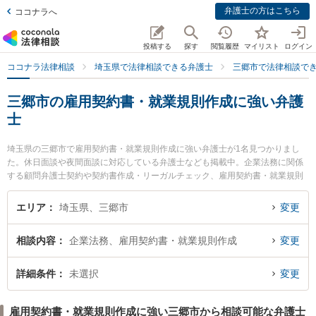
弁護士の方はこちら
ココナラへ
投稿する
探す
閲覧履歴
マイリスト
ログイン
ココナラ法律相談
埼玉県で法律相談できる弁護士
三郷市で法律相談で
三郷市の雇用契約書・就業規則作成に強い弁護
士
埼玉県の三郷市で雇用契約書・就業規則作成に強い弁護士が1名見つかりまし
た。休日面談や夜間面談に対応している弁護士なども掲載中。企業法務に関係
する顧問弁護士契約や契約書作成・リーガルチェック、雇用契約書・就業規則
作成等の細かな分野での絞り込み検索もでき便利です。特に三郷中央法律事務
所の須賀 翼弁護士のプロフィール情報や弁護士費用、強みなどが注目されてい
エリア
埼玉県、三郷市
変更
ます。『三郷市で土日や夜間に発生した雇用契約書・就業規則作成のトラブル
を今すぐに弁護士に相談したい』『雇用契約書・就業規則作成のトラブル解決
相談内容
企業法務、雇用契約書・就業規則作成
変更
の実績豊富な近くの弁護士を検索したい』『初回相談無料で雇用契約書・就業
規則作成を法律相談できる三郷市内の弁護士に相談予約したい』などでお困り
の相談者さんにおすすめです。
詳細条件
未選択
変更
雇用契約書・就業規則作成に強い三郷市から相談可能な弁護士