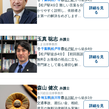
【松戸駅4分】難しい言葉を分
詳細を見
かりやすく説明し、依頼者さ
る
ま第一の解決をめざします
【相続・遺言】遺産分割協
議・調停、遺留分侵害額請
求、遺言書作成など幅広く対
応します【離婚・男女問題】
玉真 聡志
弁護士
男女ともに相談可。熟年離
たま法律事務所
婚、財産分与など、お任せく
千葉県
松戸市
松戸駅
から徒歩4分
|
ださい。
【松戸駅徒歩4分】【初回面談
詳細を見
無料】お客様の視点に立ち、
る
専門家として最も適切な解決
策を取ります。離婚問題／借
金問題／交通事故／企業法務
など、幅広い法律トラブルに
対応。【夜間／休日対応可
森山 健次
弁護士
能】お客様に寄り添い、スピ
吉川総合法律事務所
ーディーな解決策を実行しま
埼玉県
吉川市
吉川駅
から徒歩1分
|
す。
交通事故、過払い金、相続、
詳細を見
遺言の無料法律相談を実施し