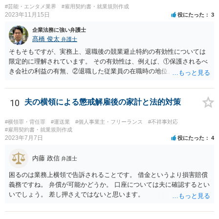
#芸能・エンタメ業界
#雇用契約書・就業規則作成
えそうなので、誠実義務違反との関係が問題になり得ると思われま
2023年11月15日
役にたった
3
す。一方、②については特に問題にはならないように思われます。 な
お、一般的に、このような類型の訴訟における会社側の損害の立証は
企業法務に強い弁護士
必ずしも容易ではないので、【今後相談して訴訟の予定です】という
髙橋 俊太
弁護士
のはブラフである可能性もあるように思います。
そもそもですが、実務上、退職後の競業避止特約の有効性については
限定的に理解されています。 その有効性は、例えば、①保護されるべ
き会社の利益の有無、②退職した従業員の在職時の地位、③地域的限
定の有無、④競業避止義務の存続期間、⑤禁止される競業行為の範
囲、⑥代償措置の有無といった判断要素によって検討されます。 いず
れにしても、書面を拝見するなど具体的な事情を詳しくお伺いする必
10
夫の横領による懲戒解雇後の家計と法的対策
要はありますが、上記判断要素に照らす限り、ご相談のケースにおい
ては会社側の請求は認められにくいのではないかという印象です。
#横領罪・背任罪
#運送業
#個人事業主・フリーランス
#不祥事対応
#雇用契約書・就業規則作成
2023年7月7日
役にたった
4
内藤 政信
弁護士
困るのは業務上横領で告訴されることです。 借金というより損害賠償
義務ですね。 弁償が可能かどうか。 口座については夫に確認するとい
いでしょう。 差し押さえではないと思います。