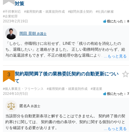
があります。 なお、仮に会社法４２９条の責任が認められ敗訴した場
対策
合は、２５万円ずつではなく５０万円の連帯債務になります（同法４
#不祥事対応
#雇用契約書・就業規則作成
#顧問弁護士契約
#社員の解雇
３０条）。「彼女」氏は、５０万円の範囲内でどちらにいくら請求し
#企業犯罪
てもよく、支払った人はその半額をもう一人の代表社員に請求（求
2023年2月19日
役にたった
8
償）できます。
岡田 晃朝
弁護士
「しかし、停職明けに出社せず、LINEで「残りの有給を消化したの
ち、退職したい」と連絡がきました。 正しい勤務時間がわからず、給
与の返還請求もできず、不正の後処理や急な退職により、社や他のス
タッフに多大な迷惑をかけ、その上、有給まで使われるというような
状況です。」 大変悪質ですね。打刻場所のデータと、これまでのタイ
ムカードの虚偽を確認し、突き付けて責任を問題にすることになるで
3
契約期間満了後の業務委託契約の自動更新につい
しょう。 詐欺もありうるでしょうね。 「正しい時間がわからないとい
て
うタイムカード不正打刻による返還請求はどのようにおこなえばよい
#個人事業主・フリーランス
#雇用契約書・就業規則作成
#運送業
でしょうか？」 想定できる虚偽を前提に、相手と協議して詰めればよ
2024年10月5日
役にたった
7
いかと思います。 確実な記録があれば、それによるのがよいですが、
すべては不可能でしょうので。 相手の言動には早急には返事をせずに
匿名A
弁護士
弁護士と相談しながら、対応策を検討する方がよいでしょう。 また、
返還が難しい場合、損害賠償を請求する事はできますでしょうか？ 法
当該部分を自動更新条項と解することはできません。 契約終了後の契
的には可能ですが、立証の問題があります。 協議でも問題にできそう
約寒けに関しては、 契約書の他の条項や、契約に関する個別のやりと
ですが、調停なども検討できるでしょう。 また、返還請求も損害賠償
りを確認する必要があります。
請求もせず、「詐欺」として、警察に被害届を出す事は可能でしょう