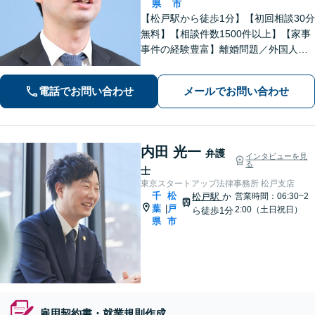
県
市
【松戸駅から徒歩1分】【初回相談30分
無料】【相談件数1500件以上】【家事
事件の経験豊富】離婚問題／外国人問
題／刑事事件社会から孤立しがちな依
頼者に寄り添うスタイルに定評あり。
電話でお問い合わせ
メールでお問い合わせ
「解決後の生活から考える」がモット
ー。
内田 光一
弁護
インタビューを見
る
士
東京スタートアップ法律事務所 松戸支店
千
松
松戸駅
か
営業時間：06:30~2
葉
戸
|
2:00（土日祝日）
ら徒歩1分
県
市
雇用契約書・就業規則作成