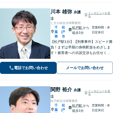
川本 雄弥
弁護
インタビューを見
る
士
ときわ綜合法律事務所
千
松
松戸駅
から
営業時間：本
葉
戸
|
日定休日
徒歩1分
県
市
【松戸駅1分】【刑事事件】スピード勝
負！まずは早期の身柄釈放をめざしま
す！被害者への示談交渉もお任せくだ
さい。【離婚問題】「お金」「子ど
も」で悩んでいませんか？証拠の集め
電話でお問い合わせ
メールでお問い合わせ
方や交渉の進め方には自信がありま
す。調停もお任せください。
関野 裕介
弁護
インタビューを見
る
士
松戸総合法律事務所
千
松
松戸駅
から
営業時間：本
葉
戸
|
日定休日
徒歩1分