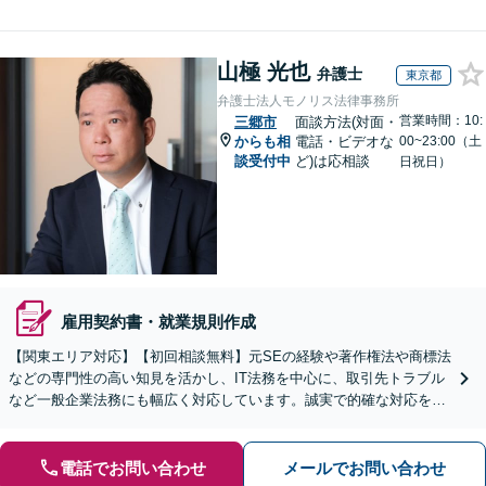
山極 光也
弁護士
東京都
弁護士法人モノリス法律事務所
営業時間：10:
三郷市
面談方法(対面・
からも相
電話・ビデオな
00~23:00（土
談受付中
ど)は応相談
日祝日）
雇用契約書・就業規則作成
【関東エリア対応】【初回相談無料】元SEの経験や著作権法や商標法
などの専門性の高い知見を活かし、IT法務を中心に、取引先トラブル
など一般企業法務にも幅広く対応しています。誠実で的確な対応を心
がけ、ビジネスの発展をサポート【顧問契約も注力中】
電話でお問い合わせ
メールでお問い合わせ