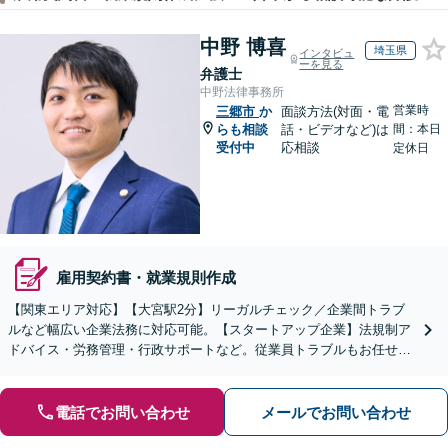
中野 博喜
埼玉県
インタビュ
ーを見る
弁護士
中野法律事務所
営業時
三郷市
か
面談方法(対面・電
らも相談
話・ビデオなど)は
間：本日
受付中
応相談
定休日
雇用契約書・就業規則作成
【関東エリア対応】【大宮駅2分】リーガルチェック／企業間トラブ
ルなど幅広い企業法務に対応可能。【スタートアップ企業】法規制ア
ドバイス・労務管理・行政サポートなど。従業員トラブルもお任せく
ださい。【夜間・休日の相談可能】【オンライン相談可能】
電話でお問い合わせ
メールでお問い合わせ