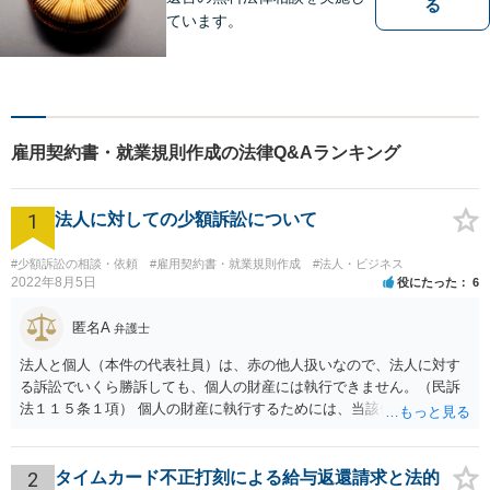
る
ています。
雇用契約書・就業規則作成の法律Q&Aランキング
1
法人に対しての少額訴訟について
#少額訴訟の相談・依頼
#雇用契約書・就業規則作成
#法人・ビジネス
2022年8月5日
役にたった
6
匿名A
弁護士
法人と個人（本件の代表社員）は、赤の他人扱いなので、法人に対す
る訴訟でいくら勝訴しても、個人の財産には執行できません。（民訴
法１１５条１項） 個人の財産に執行するためには、当該個人に対して
別途訴訟を提起するか、法人に加えて個人を被告にしておく必要があ
ります。貴殿が被告になった場合は、「彼氏」の干渉を受けずに応訴
することができます。「彼女」氏は、故意又は重過失を立証する必要
2
タイムカード不正打刻による給与返還請求と法的