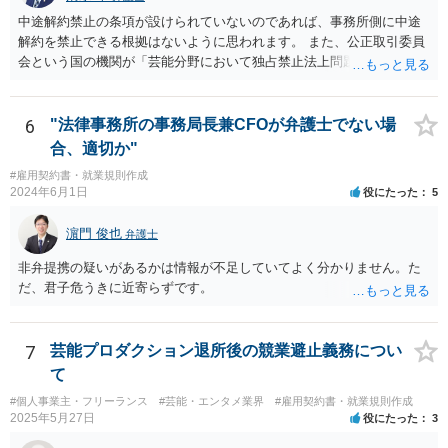
中途解約禁止の条項が設けられていないのであれば、事務所側に中途
解約を禁止できる根拠はないように思われます。 また、公正取引委員
会という国の機関が「芸能分野において独占禁止法上問題となり得る
行為の想定例」として、「所属事務所が，契約終了後は⼀定期間芸能
活動を⾏えない旨の義務を課し，⼜は移籍・独⽴した場合には芸能活
動を妨害する旨⽰唆して，移籍・独⽴を諦めさせること（優越的地位
6
"法律事務所の事務局長兼CFOが弁護士でない場
の濫⽤等）を例示しています。 ライバー事務所にも同様のことが言え
合、適切か"
る可能性があり、あなたのケースでも、独占禁止法上問題となり得ま
#雇用契約書・就業規則作成
す。 ただし、「※これら⾏為が実際に独占禁⽌法違反となるかどうか
2024年6月1日
役にたった
5
は，具体的態様に照らして個別に判断されることとなる。例えば，優
越的地位の濫⽤に関して，不当に不利益を与えるか否かは，課される
濵門 俊也
弁護士
義務等の内容や期間が⽬的に照らして過⼤であるか，与える不利益の
程度，代償措置の有無やその⽔準，あらかじめ⼗分な協議が⾏われた
非弁提携の疑いがあるかは情報が不足していてよく分かりません。た
か等を考慮の上，個別具体的に判断される」という指摘もなされてい
だ、君子危うきに近寄らずです。
るので、ご事案に応じ、挙げられている事情を具体的に検討して行く
必要があります。 なお、退所等で事務所側と揉めるようであれば、弁
護士に直接相談・依頼し、事務所側と交渉にあたってもらう方法もあ
7
芸能プロダクション退所後の競業避止義務につい
るかと思います。 （参考）「⼈材分野における公正取引委員会の取
て
組」（令和元年９月２５日 公正取引委員会）６頁 https://www.jftc.g
o.jp/houdou/kouenkai/190925kondan_file/siryou2.pdf
#個人事業主・フリーランス
#芸能・エンタメ業界
#雇用契約書・就業規則作成
2025年5月27日
役にたった
3