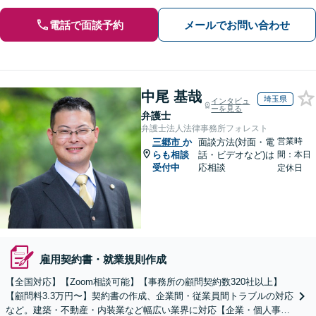
電話で面談予約
メールでお問い合わせ
中尾 基哉
埼玉県
インタビュ
ーを見る
弁護士
弁護士法人法律事務所フォレスト
営業時
三郷市
か
面談方法(対面・電
らも相談
話・ビデオなど)は
間：本日
受付中
応相談
定休日
雇用契約書・就業規則作成
【全国対応】【Zoom相談可能】【事務所の顧問契約数320社以上】
【顧問料3.3万円〜】契約書の作成、企業間・従業員間トラブルの対応
など。建築・不動産・内装業など幅広い業界に対応【企業・個人事業