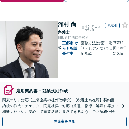
河村 尚
東京都
インタビュー
を見る
弁護士
和田倉門法律事務所
営業時
三郷市
か
面談方法(対面・電
らも相談
話・ビデオなど)は
間：本日
受付中
応相談
定休日
雇用契約書・就業規則作成
関東エリア対応【上場企業の社外取締役】【税理士も在籍】契約書・
約款の作成・チェック、問題社員の対応（注意、指導、解雇）等はご
相談ください。安心して事業活動に専念できるよう、予防法務〜紛争
解決まで、幅広い法的ニーズにワンストップで対応します。
料金表を見る