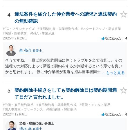
か？ 内容的には検討できますが、立証は、民事よりさらにワンランク
上がります。 警察に相談されてもよい事案だとは思います。
4
違法案件を紹介した仲介業者への請求と違法契約
の無効確認
#FC・フランチャイズ
#雇用契約書・就業規則作成
#スタートアップ・新規事業
#病院・医療業界
#M&A・事業承継
2025年2月26日
役にたった
4
泉 亮介
弁護士
そうですね。一旦以前の契約関係に伴うトラブルを全て清算し、その
過程での対応によって新規で契約をするか判断するという形でも良い
かと思われます。 仮に仲介業者が返還を拒み当事者同士での解決が困
難となった場合は個別に弁護士に相談されると良いでしょう。
5
契約解除手続きをしても契約解除日は契約期間満
了日だと言われました。
#労働・雇用契約違反
#雇用契約書・就業規則作成
#芸能・エンタメ業界
#個人事業主・フリーランス
#契約解除・契約取消
2022年12月6日
役にたった
6
労働・雇用に強い弁護士
清水 卓
弁護士