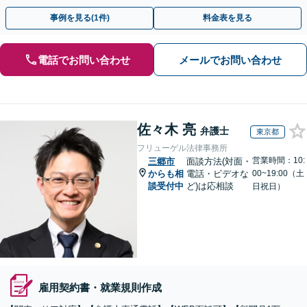
主の方初回面談無料】
事例を見る(1件)
料金表を見る
電話でお問い合わせ
メールでお問い合わせ
佐々木 亮
弁護士
東京都
フリューゲル法律事務所
営業時間：10:
三郷市
面談方法(対面・
からも相
電話・ビデオな
00~19:00（土
談受付中
ど)は応相談
日祝日）
雇用契約書・就業規則作成