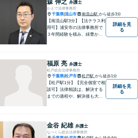
森 伸之
弁護士
す。【地元密着型の事務所】
かえで法律事務所
【近隣駐車場あり】
千葉県
流山市
南流山駅
から徒歩3分
|
【南流山駅3分】【法テラス利
詳細を見
用可】浦安市の法律事務所で
る
３年間経験を積み、緑豊かな
流山で独立開業した弁護士
が、皆さまのトラブル解決を
全力でサポートいたします。
一人一人に寄り添い、信頼関
福原 亮
弁護士
係を築きながら最善の解決策
松戸総合法律事務所
をご提供いたします。
千葉県
松戸市
松戸駅
から徒歩1分
|
【松戸駅1分】【完全個室で相
詳細を見
談可】法律相談は、解決する
る
までの過程や、解決後も大切
だと考えています。依頼者に
とって何が「最良の解決」な
のかをともに考えます。初回
相談30分無料、オンライン面
金谷 紀雄
弁護士
談、事前の予約で土日の面談
なべくら総合法律事務所
にも対応しております。
千葉県
松戸市
松戸駅
から徒歩4分
|