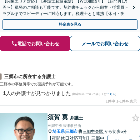
【関東エリア対応】【弁護士直通電話】【WEB面談可】【顧問月1万
円〜】単発のご相談も可能です。契約書チェックから顧客・従業員ト
ラブルまでスピーディーに対応します。税理士とも連携【休日・夜
間・当日相談可】
料金表を見る
電話でお問い合わせ
メールでお問い合わせ
三郷市に所在する弁護士
三郷市の事務所等での面談予約が可能です。
1
人の弁護士が見つかりました
(検索結果について詳しくは
こちら
)
1件中 1-1件を表示
須賀 翼
弁護士
三郷中央法律事務所
埼玉県
三郷市
三郷中央駅
から徒歩5分
|
【夜間休日対応可能】三郷中