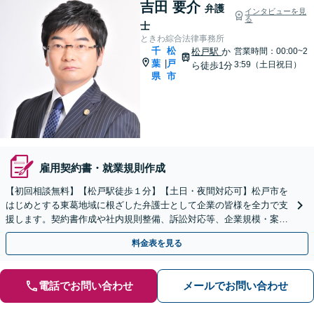
吉田 要介
弁護
インタビューを見
る
士
ときわ綜合法律事務所
千
松
松戸駅
か
営業時間：00:00~2
葉
戸
|
3:59（土日祝日）
ら徒歩1分
県
市
雇用契約書・就業規則作成
【初回相談無料】【松戸駅徒歩１分】【土日・夜間対応可】松戸市を
はじめとする東葛地域に根ざした弁護士として企業の皆様を全力で支
援します。契約書作成や社内規則整備、訴訟対応等、企業規模・案件
を問わずご相談に乗ります。まずはお問い合わせください。
料金表を見る
電話でお問い合わせ
メールでお問い合わせ