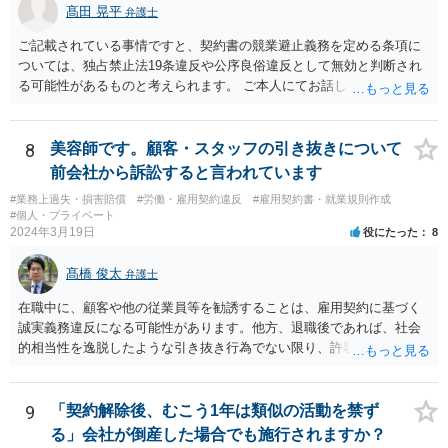
髙田 晃平
弁護士
ご記載されている事情ですと、契約書の競業避止義務を定める条項に
ついては、独占禁止法19条違反や公序良俗違反として無効と判断され
る可能性があるものと考えられます。 ご本人にてお話しを進められる
場合、事務所側から不利な条件を要求されるおそれもございますの
で、弁護士を通じて交渉することも選択肢として取り得るかと思われ
ます。
8
美容師です。顧客・スタッフの引き抜きについて
前会社から訴訟すると言われています
#業務上過失・損害賠償
#労働・雇用契約違反
#雇用契約書・就業規則作成
#個人・プライベート
2024年3月19日
役にたった
8
髙橋 俊太
弁護士
在職中に、顧客や他の従業員等を勧誘することは、雇用契約に基づく
誠実義務違反になる可能性があります。他方、退職後であれば、社会
的相当性を逸脱したような引き抜き行為でない限り、許容されると考
えてよいでしょう。 貴方のケースの場合、詳細事情が不明ではあるの
ですが、①【前の職場を退職する際、お客様に伝えたときに今後のこ
とを聞かれた方やこれからも私に担当してもらいたい、と言ってくだ
9
「契約解除後、むこう1年は類似の活動を禁ず
さる方にはSNS（インスタ・LINE等）を教えていて決まったら報告し
る」会社が倒産した場合でも施行されますか？
ますと伝えていました。】という点に関し、一応、在職中の行為と言