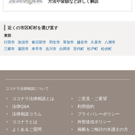
方法や金額など詳しく解説
近くの市区町村を選び直す
東部
行田市
加須市
春日部市
羽生市
草加市
越谷市
久喜市
八潮市
三郷市
蓮田市
幸手市
吉川市
白岡市
宮代町
杉戸町
松伏町
ココナラ法律相談について
ココナラ法律相談とは
ご意見・ご要望
法律Q&A
利用規約
法律相談コラム
プライバシーポリシー
ココナラとは
外部送信ポリシー
よくあるご質問
掲載をご検討の弁護士の方