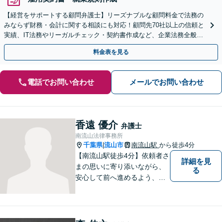
【経営をサポートする顧問弁護士】リーズナブルな顧問料金で法務の
みならず財務・会計に関する相談にも対応！顧問先70社以上の信頼と
実績、IT法務やリーガルチェック・契約書作成など、企業法務全般に
ついてお気軽にご相談ください
料金表を見る
電話でお問い合わせ
メールでお問い合わせ
香遠 優介
弁護士
南流山法律事務所
千葉県
流山市
南流山駅
から徒歩4分
|
【南流山駅徒歩4分】依頼者さ
詳細を見
まの思いに寄り添いながら、
る
安心して前へ進めるよう、全
力でサポートいたします。ど
んなに小さなお悩みでも気軽
にご相談いただける「信頼で
きる弁護士」を目指していま