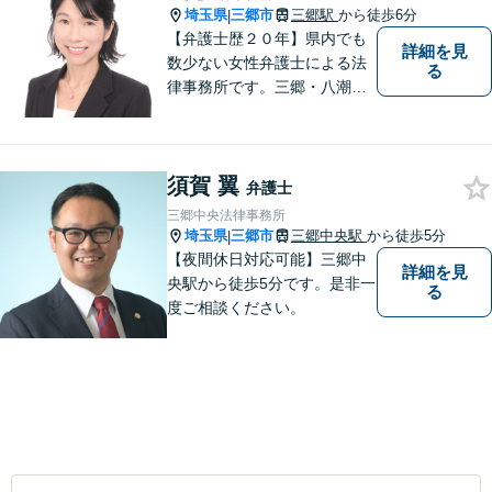
埼玉県
三郷市
三郷駅
から徒歩6分
|
【弁護士歴２０年】県内でも
詳細を見
数少ない女性弁護士による法
る
律事務所です。三郷・八潮・
草加・吉川で多数の解決事例
あり。【三郷駅6分】【子連れ
相談可】【完全個室で相談】
須賀 翼
弁護士
三郷中央法律事務所
埼玉県
三郷市
三郷中央駅
から徒歩5分
|
【夜間休日対応可能】三郷中
詳細を見
央駅から徒歩5分です。是非一
る
度ご相談ください。