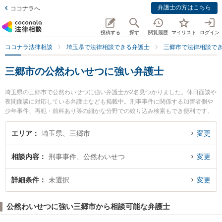
弁護士の方はこちら
ココナラへ
投稿する
探す
閲覧履歴
マイリスト
ログイン
ココナラ法律相談
埼玉県で法律相談できる弁護士
三郷市で法律相談で
三郷市の公然わいせつに強い弁護士
埼玉県の三郷市で公然わいせつに強い弁護士が2名見つかりました。休日面談や
夜間面談に対応している弁護士なども掲載中。刑事事件に関係する加害者側や
少年事件、再犯・前科あり等の細かな分野での絞り込み検索もでき便利です。
特にみさと法律事務所の吉廣 慶子弁護士や三郷中央法律事務所の須賀 翼弁護士
のプロフィール情報や弁護士費用、強みなどが注目されています。『三郷市で
エリア
埼玉県、三郷市
変更
土日や夜間に発生した公然わいせつのトラブルを今すぐに弁護士に相談した
い』『公然わいせつのトラブル解決の実績豊富な近くの弁護士を検索したい』
相談内容
刑事事件、公然わいせつ
変更
『初回相談無料で公然わいせつを法律相談できる三郷市内の弁護士に相談予約
したい』などでお困りの相談者さんにおすすめです。
詳細条件
未選択
変更
公然わいせつに強い三郷市から相談可能な弁護士