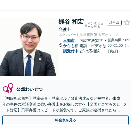
梶谷 和宏
埼玉県
インタビュ
ーを見る
弁護士
ネクスパート法律事務所 大宮オフィス
営業時間：09:
三郷市
面談方法(対面・
からも相
電話・ビデオな
00~21:00（土
談受付中
ど)は応相談
日祝日）
公然わいせつ
【初回相談無料】児童売春・児童ポルノ禁止法違反など被害者が未成
年の事件の示談交渉に強い弁護士をお探しの方へ【全国どこでもスピ
ード対応】刑事弁護はスピードが勝負です。ご家族が逮捕されたら一
刻も早くご相談ください【24時間365日相談受付】
料金表を見る