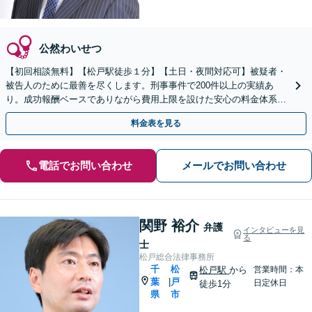
公然わいせつ
【初回相談無料】【松戸駅徒歩１分】【土日・夜間対応可】被疑者・
被告人のために最善を尽くします。刑事事件で200件以上の実績あ
り。成功報酬ベースでありながら費用上限を設けた安心の料金体系で
す。刑事被疑者援助制度も利用可能です。
料金表を見る
電話でお問い合わせ
メールでお問い合わせ
関野 裕介
弁護
インタビューを見
る
士
松戸総合法律事務所
千
松
松戸駅
から
営業時間：本
葉
戸
|
日定休日
徒歩1分
県
市