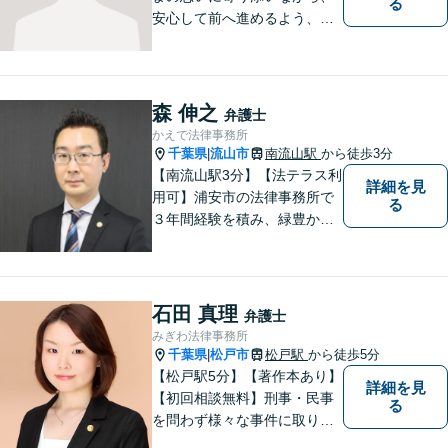
る
安心して前へ進めるよう、全
力でサポートいたします。ど
んなに小さなお悩みでも気軽
にご相談いただける「信頼で
きる弁護士」を目指していま
森 伸之
弁護士
す。【地元密着型の事務所】
かえで法律事務所
【近隣駐車場あり】
千葉県
流山市
南流山駅
から徒歩3分
|
【南流山駅3分】【法テラス利
詳細を見
用可】浦安市の法律事務所で
る
３年間経験を積み、緑豊かな
流山で独立開業した弁護士
が、皆さまのトラブル解決を
全力でサポートいたします。
一人一人に寄り添い、信頼関
石田 真理
弁護士
係を築きながら最善の解決策
みぎわ法律事務所
をご提供いたします。
千葉県
松戸市
松戸駅
から徒歩5分
|
【松戸駅5分】【著作本あり】
詳細を見
【初回相談無料】刑事・民事
る
を問わず様々な事件に取り組
みたいと考えています。民間