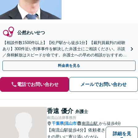
公然わいせつ
【相談件数1500件以上】【松戸駅から徒歩1分】【裁判員裁判の経験
あり】300件近い刑事事件を解決した弁護士にご相談ください。示談
／身柄解放はスピードが命です。弁護士への早めの相談がおすすめ。
弁護士のセカンドオピニオンにも対応
料金表を見る
電話でお問い合わせ
メールでお問い合わせ
香遠 優介
弁護士
南流山法律事務所
千葉県
流山市
南流山駅
から徒歩4分
|
【南流山駅徒歩4分】依頼者さ
詳細を見
まの思いに寄り添いながら、