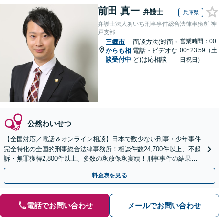
前田 真一
弁護士
兵庫県
弁護士法人あいち刑事事件総合法律事務所 神
戸支部
営業時間：00:
三郷市
面談方法(対面・
からも相
電話・ビデオな
00~23:59（土
談受付中
ど)は応相談
日祝日）
公然わいせつ
【全国対応／電話＆オンライン相談】日本で数少ない刑事・少年事件
完全特化の全国的刑事総合法律事務所！相談件数24,700件以上、不起
訴・無罪獲得2,800件以上、多数の釈放保釈実績！刑事事件の結果は
弁護士の腕次第で変わります【初回相談無料】
料金表を見る
電話でお問い合わせ
メールでお問い合わせ