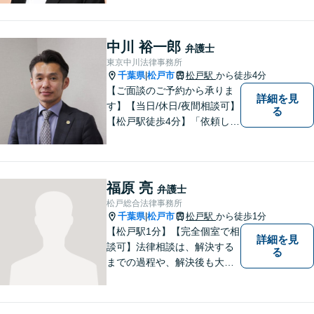
企業に勤務していた経験を生
かして相談者さまのお役に立
てるようサポートさせていた
中川 裕一郎
弁護士
だきます。
東京中川法律事務所
千葉県
松戸市
松戸駅
から徒歩4分
|
【ご面談のご予約から承りま
詳細を見
す】【当日/休日/夜間相談可】
る
【松戸駅徒歩4分】「依頼して
良かった」と笑っていただけ
る日を目指し、最大限のお力
添えをさせていただきます。
福原 亮
弁護士
松戸総合法律事務所
千葉県
松戸市
松戸駅
から徒歩1分
|
【松戸駅1分】【完全個室で相
詳細を見
談可】法律相談は、解決する
る
までの過程や、解決後も大切
だと考えています。依頼者に
とって何が「最良の解決」な
のかをともに考えます。初回