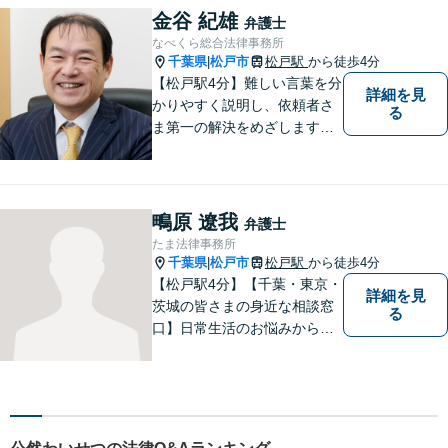
相談30分無料、オンライン面
金谷 紀雄
弁護士
談、事前の予約で土日の面談
なべくら総合法律事務所
にも対応しております。
千葉県
松戸市
松戸駅
から徒歩4分
|
【松戸駅4分】難しい言葉を分
詳細を見
かりやすく説明し、依頼者さ
る
ま第一の解決をめざします
【相続・遺言】遺産分割協
議・調停、遺留分侵害額請
求、遺言書作成など幅広く対
応します【離婚・男女問題】
鴫原 遼我
弁護士
男女ともに相談可。熟年離
たま法律事務所
婚、財産分与など、お任せく
千葉県
松戸市
松戸駅
から徒歩4分
|
ださい。
【松戸駅4分】【千葉・東京・
詳細を見
茨城の皆さまの身近な相談窓
る
口】日常生活のお悩みから複
雑な紛争まで幅広く対応。丁
寧な対話を通じて状況を整理
し、分かりやすく解決策をご
提案。解決まで弁護士がしっ
かりサポートします！【バリ