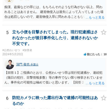
痴漢、盗撮などの罪には、もちろんそのような行為がない以上、問わ
れることはありません。 建造物侵入は過失によって入ってしまった場
合は処罰しないので、建造物侵入罪に問われることもないでしょう。
自ら警察署に行っていることから、逃亡のおそれも認められず逮捕さ
れることもないでしょうし、そのまま帰された以上おそらく立件もさ
れず取り調べもないと思います。
5
立ち小便を目撃されてしまった。現行犯逮捕はさ
れなかったが後日事件化したり、逮捕されないか
不安です。
#公然わいせつ
#加害者
2024年5月20日
役にたった
10
濵門 俊也
弁護士
【回答１】ご指摘のとおり、公然わいせつ罪は現行犯逮捕か、連続犯
（隔日の犯行、目撃情報多数）等の事件でない限り検挙されていませ
ん。事件化の可能性は極めて低いと思います。 【回答２】先に指摘し
たとおり、本件は事件化されません。
6
防犯カメラに映った露出行為で逮捕の可能性はあ
るのか