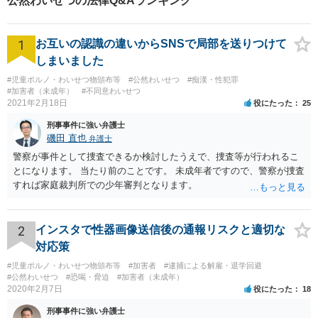
公然わいせつの法律Q&Aランキング
アフリー】
1
お互いの認識の違いからSNSで局部を送りつけて
しまいました
#児童ポルノ・わいせつ物頒布等
#公然わいせつ
#痴漢・性犯罪
#加害者（未成年）
#不同意わいせつ
2021年2月18日
役にたった
25
刑事事件に強い弁護士
磯田 直也
弁護士
警察が事件として捜査できるか検討したうえで、捜査等が行われるこ
とになります。 当たり前のことです。 未成年者ですので、警察が捜査
すれば家庭裁判所での少年審判となります。
2
インスタで性器画像送信後の通報リスクと適切な
対応策
#児童ポルノ・わいせつ物頒布等
#加害者
#逮捕による解雇・退学回避
#公然わいせつ
#恐喝・脅迫
#加害者（未成年）
2020年2月7日
役にたった
18
刑事事件に強い弁護士