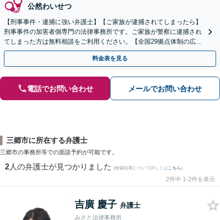
公然わいせつ
【刑事事件・逮捕に強い弁護士】【ご家族が逮捕されてしまったら】
刑事事件の加害者側専門の法律事務所です。ご家族が警察に逮捕され
てしまった方は無料相談をご利用ください。【全国29拠点体制の広域
対応】【弁護士待機中/当日中の電話相談可(予約制)】
料金表を見る
電話でお問い合わせ
メールでお問い合わせ
三郷市に所在する弁護士
三郷市の事務所等での面談予約が可能です。
2
人の弁護士が見つかりました
(検索結果について詳しくは
こちら
)
2件中 1-2件を表示
吉廣 慶子
弁護士
みさと法律事務所