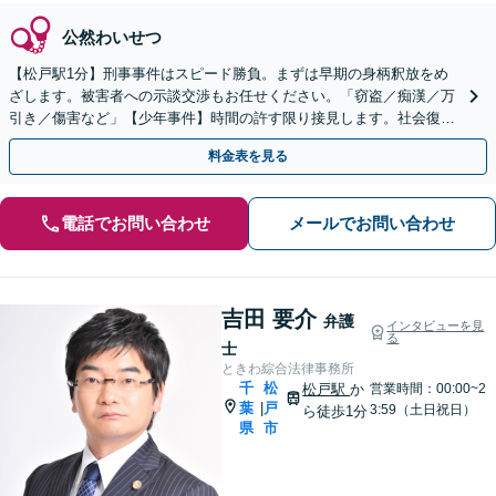
公然わいせつ
【松戸駅1分】刑事事件はスピード勝負。まずは早期の身柄釈放をめ
ざします。被害者への示談交渉もお任せください。「窃盗／痴漢／万
引き／傷害など」【少年事件】時間の許す限り接見します。社会復帰
を考えた解決を大事に。
料金表を見る
電話でお問い合わせ
メールでお問い合わせ
吉田 要介
弁護
インタビューを見
る
士
ときわ綜合法律事務所
千
松
松戸駅
か
営業時間：00:00~2
葉
戸
|
3:59（土日祝日）
ら徒歩1分
県
市