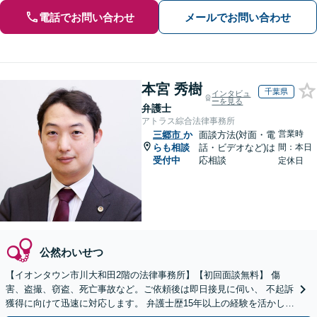
電話でお問い合わせ
メールでお問い合わせ
本宮 秀樹
千葉県
インタビュ
ーを見る
弁護士
アトラス綜合法律事務所
営業時
三郷市
か
面談方法(対面・電
らも相談
話・ビデオなど)は
間：本日
受付中
応相談
定休日
公然わいせつ
【イオンタウン市川大和田2階の法律事務所】【初回面談無料】 傷
害、盗撮、窃盗、死亡事故など。ご依頼後は即日接見に伺い、 不起訴
獲得に向けて迅速に対応します。 弁護士歴15年以上の経験を活かし、