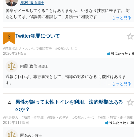
奥村 徹
弁護士
警察がメールしてくることはありません。いきなり捜索に来ます。 対
応としては、保護者に相談して、弁護士に相談です
3
Twitter犯罪について
#児童ポルノ・わいせつ物頒布等
#公然わいせつ
2020年2月5日
役にたった
6
内藤 政信
弁護士
通報されれば、非行事実として、補導の対象になる 可能性はありま
す。
4
男性が誤って女性トイレを利用、法的影響はある
のか？
#住居侵入
#痴漢・性犯罪
#盗撮・のぞき
#公然わいせつ
#冤罪・無実・正当防衛
2019年11月5日
役にたった
10
匿名A
弁護士