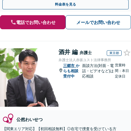
最善の結果を模索します。【電話相談可】
料金表を見る
電話でお問い合わせ
メールでお問い合わせ
酒井 編
弁護士
東京都
弁護士法人赤坂ユスト法律事務所
営業時
三郷市
か
面談方法(対面・電
らも相談
話・ビデオなど)は
間：本日
受付中
応相談
定休日
公然わいせつ
【関東エリア対応】【初回相談無料】◎在宅で捜査を受けている方