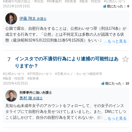
#逮捕や勾留の阻止・準抗告
#刑事裁判
#加害者
#痴漢・性犯罪
#公然わいせつ
2021年10月19日
役にたった
8
伊藤 翔太
弁護士
公園で露出、自慰行為をすることは、公然わいせつ罪（刑法174条）が
成立する行為です。「公然」とは不特定又は多数の人が認識できる状
態（最決昭和32年5月22日刑集11巻5号1526頁）をいいます。公園は不
特定多数の人間が利用する場所ですので、この場所で、露出や自慰を
することは公然わいせつとなるでしょう。このような行為は実際に不
特定多数の者に認識される必要まではありません。 ですので、事実と
7
インスタでの不適切行為により逮捕の可能性はあ
して公然わいせつ罪が成立している可能性が高いですし、防犯カメラ
りますか？
に写っているとすればそれが証拠となるため、なんらかの刑事処分が
#公然わいせつ
#不同意わいせつ
#児童ポルノ・わいせつ物頒布等
なされる可能性はあります。もちろん逮捕されるリスクもございます
#痴漢・性犯罪
#加害者
が、そこは他に逃亡や罪証隠滅の可能性等も考慮しなければならない
2025年4月25日
役にたった
10
ので、なんともいえません（ただし、ご質問のないようからするとそ
刑事事件に強い弁護士
れほど逮捕リスクは高くないのではないかと思います）。
奥村 徹
弁護士
見知らぬ未成年女子のアカウントをフォローして、その女子のインス
タライブにて自慰行為を見せつけてしまいました。また、DMにてしつ
こく話しかけて、自分の自慰行為を見てくれないか、自慰行為を見せ
てくれないかと何度も頼んでしまいました。 という行為は、青少年条
例違反（わいせつ行為）や公然わいせつ罪を疑われる行為で、警察に