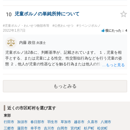
したらよいでしょうか。 当番弁護士を呼ぶように警察に伝えましょ
う。 当番弁護士というのは、捕まったばかりの方に会いに行き、 無料
で１回助言してくれる弁護士のことです。 ただ、お書きいただいた事
10
児童ポルノの単純所持について
情からすると逮捕の可能性は高くないと思います。
#児童ポルノ・わいせつ物頒布等
#公然わいせつ
#リベンジポルノ
2022年1月7日
役にたった
4
内藤 政信
弁護士
児童ポルノ法2条に、判断基準が、記載されています。 １，児童を相
手とする、または児童による性交、性交類似行為などを行う児童の姿
態 ２，他人が児童の性器などを触る行為または他人の性器などを触る
行為などを行う児童の姿態であり、性欲を興奮させる、または刺激す
るもの ３、衣服の全部または一部を着けない児童の姿態であり、殊更
に児童の性的な部位(性器・性器の周辺・臀部・胸部)が露出または強調
もっとみる
されているものであり、性欲を興奮させる、または刺激するもの これ
らにあたらないという判断でしょう。 したがって、入手しても問題な
いですね。
近くの市区町村を選び直す
東部
行田市
加須市
春日部市
羽生市
草加市
越谷市
久喜市
八潮市
三郷市
蓮田市
幸手市
吉川市
白岡市
宮代町
杉戸町
松伏町