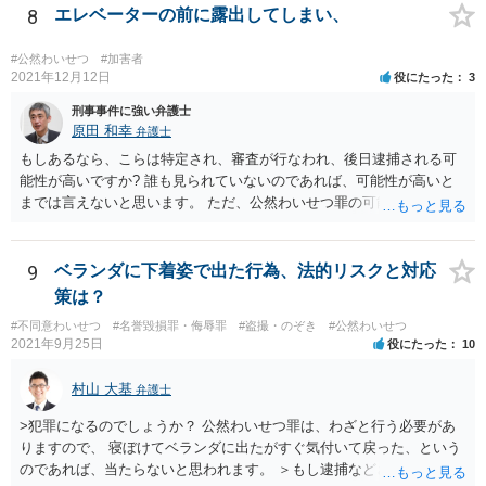
知られれば捜査が始まるでしょう。 逮捕される危険はありますが、
8
エレベーターの前に露出してしまい、
可能性の％はわかりません。 対応としては自首は有効だとは思います
が、なかなな自首として受理されることがないのと、あちらがどの警
#公然わいせつ
#加害者
察なのかがわからないとあちらの警察に検挙されることもあるので、
2021年12月12日
役にたった
3
容易ではない感じです
刑事事件に強い弁護士
原田 和幸
弁護士
もしあるなら、こらは特定され、審査が行なわれ、後日逮捕される可
能性が高いですか? 誰も見られていないのであれば、可能性が高いと
までは言えないと思います。 ただ、公然わいせつ罪の可能性がありま
すので、今後は止めたほうがよいと思います。
9
ベランダに下着姿で出た行為、法的リスクと対応
策は？
#不同意わいせつ
#名誉毀損罪・侮辱罪
#盗撮・のぞき
#公然わいせつ
2021年9月25日
役にたった
10
村山 大基
弁護士
>犯罪になるのでしょうか？ 公然わいせつ罪は、わざと行う必要があ
りますので、 寝ぼけてベランダに出たがすぐ気付いて戻った、という
のであれば、当たらないと思われます。 ＞もし逮捕などされたらどう