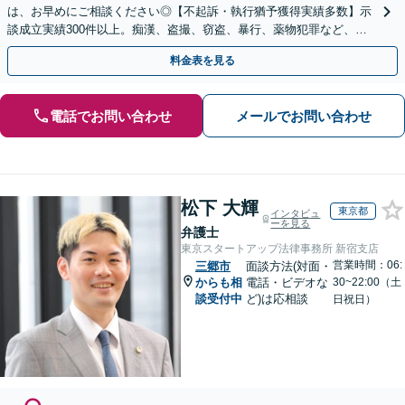
は、お早めにご相談ください◎【不起訴・執行猶予獲得実績多数】示
談成立実績300件以上。痴漢、盗撮、窃盗、暴行、薬物犯罪など、豊
富な経験と知見を活かし、将来を見据え総合的にサポート
料金表を見る
電話でお問い合わせ
メールでお問い合わせ
松下 大輝
東京都
インタビュ
ーを見る
弁護士
東京スタートアップ法律事務所 新宿支店
営業時間：06:
三郷市
面談方法(対面・
からも相
電話・ビデオな
30~22:00（土
談受付中
ど)は応相談
日祝日）