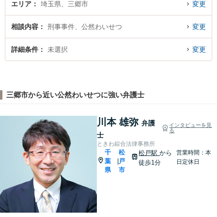
エリア
埼玉県、三郷市
変更
相談内容
刑事事件、公然わいせつ
変更
詳細条件
未選択
変更
三郷市から近い公然わいせつに強い弁護士
川本 雄弥
弁護
インタビューを見
る
士
ときわ綜合法律事務所
千
松
松戸駅
から
営業時間：本
葉
戸
|
日定休日
徒歩1分
県
市