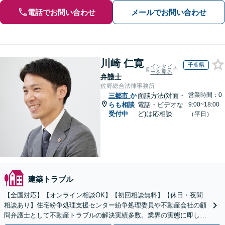
電話でお問い合わせ
メールでお問い合わせ
川崎 仁寛
千葉県
インタビュ
ーを見る
弁護士
佐野総合法律事務所
営業時間：0
三郷市
か
面談方法(対面・
らも相談
電話・ビデオな
9:00~18:00
受付中
ど)は応相談
（平日）
建築トラブル
【全国対応】【オンライン相談OK】【初回相談無料】【休日・夜間
相談あり】住宅紛争処理支援センター紛争処理委員や不動産会社の顧
問弁護士として不動産トラブルの解決実績多数。業界の実態に即した