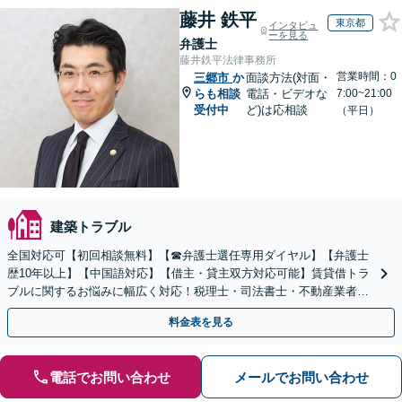
藤井 鉄平
東京都
インタビュ
ーを見る
弁護士
藤井鉄平法律事務所
営業時間：0
三郷市
か
面談方法(対面・
らも相談
電話・ビデオな
7:00~21:00
受付中
ど)は応相談
（平日）
建築トラブル
全国対応可【初回相談無料】【☎︎弁護士選任専用ダイヤル】【弁護士
歴10年以上】【中国語対応】【借主・貸主双方対応可能】賃貸借トラ
ブルに関するお悩みに幅広く対応！税理士・司法書士・不動産業者と
の連携でスムーズに解決します【新御茶ノ水駅1分】
料金表を見る
電話でお問い合わせ
メールでお問い合わせ