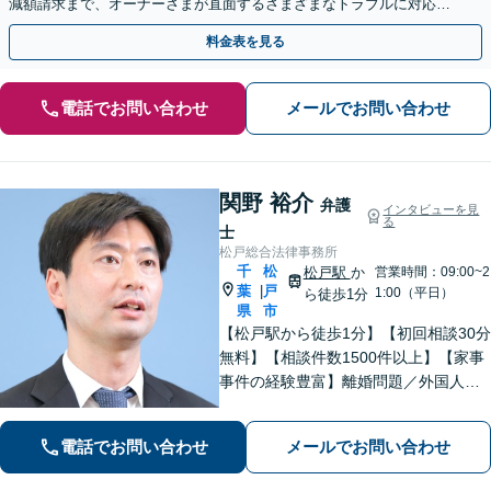
減額請求まで、オーナーさまが直面するさまざまなトラブルに対応
「不動産鑑定士・司法書士と連携」【休日・夜間相談可】
料金表を見る
電話でお問い合わせ
メールでお問い合わせ
関野 裕介
弁護
インタビューを見
る
士
松戸総合法律事務所
千
松
松戸駅
か
営業時間：09:00~2
葉
戸
|
1:00（平日）
ら徒歩1分
県
市
【松戸駅から徒歩1分】【初回相談30分
無料】【相談件数1500件以上】【家事
事件の経験豊富】離婚問題／外国人問
題／刑事事件社会から孤立しがちな依
頼者に寄り添うスタイルに定評あり。
電話でお問い合わせ
メールでお問い合わせ
「解決後の生活から考える」がモット
ー。