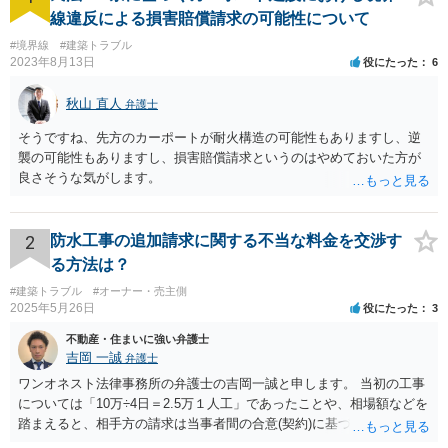
線違反による損害賠償請求の可能性について
#境界線
#建築トラブル
2023年8月13日
役にたった
6
秋山 直人
弁護士
そうですね、先方のカーポートが耐火構造の可能性もありますし、逆
襲の可能性もありますし、損害賠償請求というのはやめておいた方が
良さそうな気がします。
2
防水工事の追加請求に関する不当な料金を交渉す
る方法は？
#建築トラブル
#オーナー・売主側
2025年5月26日
役にたった
3
不動産・住まいに強い弁護士
吉岡 一誠
弁護士
ワンオネスト法律事務所の弁護士の吉岡一誠と申します。 当初の工事
については「10万÷4日＝2.5万１人工」であったことや、相場額などを
踏まえると、相手方の請求は当事者間の合意(契約)に基づかない不当な
請求と言い得るので、追加工事代金については10万円（2.5万×4人）し