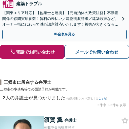
建築トラブル
【関東エリア対応】【他業士と連携】【元自治体の政策法務】不動産
関係の顧問実績多数！賃料の未払い／建物明渡請求／建築瑕疵など、
オーナー様に代わって誠心誠意対応いたします！被害が大きくなる前
にご相談ください【初回来所相談30分無料】
料金表を見る
電話でお問い合わせ
メールでお問い合わせ
三郷市に所在する弁護士
三郷市の事務所等での面談予約が可能です。
2
人の弁護士が見つかりました
(検索結果について詳しくは
こちら
)
2件中 1-2件を表示
須賀 翼
弁護士
三郷中央法律事務所