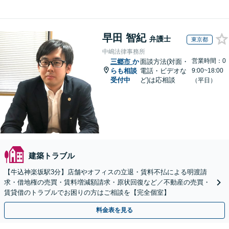
早田 智紀
弁護士
東京都
中嶋法律事務所
営業時間：0
三郷市
か
面談方法(対面・
らも相談
電話・ビデオな
9:00~18:00
受付中
ど)は応相談
（平日）
建築トラブル
【牛込神楽坂駅3分】店舗やオフィスの立退・賃料不払による明渡請
求・借地権の売買・賃料増減額請求・原状回復など／不動産の売買・
賃貸借のトラブルでお困りの方はご相談を【完全個室】
料金表を見る