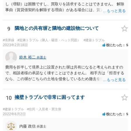
し（増額）は困難ですし、買取りを請求することはできません。 解除
事由（賃貸借契約を解除する理由）がある場合には、賃貸借契約を解
除して、土地建物の明け渡しを求めることも可能です。 明け渡しを求
めることができる状況であれば、事実上、賃料の見直し（増額）や買
取りの交渉をすることもあり得るでしょう。 反対に、明け渡しを求め
9
隣地との共有塀と隣地の建設物について
ることが難しいのであれば、賃料の見直し（増額）や買取りの交渉も
困難とならざるを得ないでしょう。 いずれにしても、（強制的な）明
#境界線
#近隣トラブル（隣人・騒音・ペット問題）
#建築トラブル
け渡しなどの請求もお考えなのであれば、現況や契約書等の確認が不
2023年2月18日
役にたった
5
可欠ですから、資料等一式を持参して弁護士にご相談された方がよい
かと思います。
鈴木 裕二
弁護士
費用を折半して境界上に設置された塀は共有になると考えられますの
で、相談者様の承諾なく壊すことはできません。 相手方は「拒否する
なら、この塀がこちらの土地を侵食しているため撤去を求める手続き
に移る」と述べているようですが、隣地の所有者と同意のうえ設置し
ているわけですから、相談者様の同意なく塀の撤去を求めることは法
的には難しいように思われます。 また、「隣地（相談者様）の許可」
10
擁壁トラブルで非常に困ってます
というのが何の許可を示しているのか判然としませんが、一般に、高
層建築物の建築確認を得る際は、近隣住民と協議してその建築に関し
#建築トラブル
#住民・入居者・買主側
同意を得るよう行政指導が行われておりますので、（推測になってし
2022年6月2日
役にたった
5
まいますが）この同意を得ている旨虚偽の申請を行い、建築許可を得
たのかもしれません。 近隣住民の同意は必須の要件ではないため、直
内藤 政信
弁護士