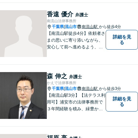
香遠 優介
弁護士
南流山法律事務所
千葉県
流山市
南流山駅
から徒歩4分
|
【南流山駅徒歩4分】依頼者さ
詳細を見
まの思いに寄り添いながら、
る
安心して前へ進めるよう、全
力でサポートいたします。ど
んなに小さなお悩みでも気軽
にご相談いただける「信頼で
きる弁護士」を目指していま
森 伸之
弁護士
す。【地元密着型の事務所】
かえで法律事務所
【近隣駐車場あり】
千葉県
流山市
南流山駅
から徒歩3分
|
【南流山駅3分】【法テラス利
詳細を見
用可】浦安市の法律事務所で
る
３年間経験を積み、緑豊かな
流山で独立開業した弁護士
が、皆さまのトラブル解決を
全力でサポートいたします。
一人一人に寄り添い、信頼関
福原 亮