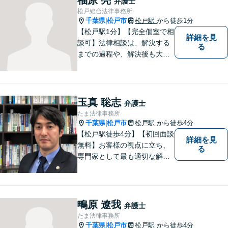
弁護士
係を築きながら最善の解決策
松戸総合法律事務所
をご提供いたします。
千葉県
松戸市
松戸駅
から徒歩1分
|
【松戸駅1分】【完全個室で相
詳細を見
談可】法律相談は、解決する
る
までの過程や、解決後も大切
だと考えています。依頼者に
とって何が「最良の解決」な
のかをともに考えます。初回
相談30分無料、オンライン面
玉真 聡志
弁護士
談、事前の予約で土日の面談
たま法律事務所
にも対応しております。
千葉県
松戸市
松戸駅
から徒歩4分
|
【松戸駅徒歩4分】【初回面談
詳細を見
無料】お客様の視点に立ち、
る
専門家として最も適切な解決
策を取ります。離婚問題／借
金問題／交通事故／企業法務
など、幅広い法律トラブルに
対応。【夜間／休日対応可
鴫原 遼我
弁護士
能】お客様に寄り添い、スピ
たま法律事務所
ーディーな解決策を実行しま
千葉県
松戸市
松戸駅
から徒歩4分
|