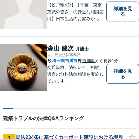
す。
【松戸駅4分】【千葉・東京・
詳細を見
茨城の皆さまの身近な相談窓
る
口】日常生活のお悩みから複
雑な紛争まで幅広く対応。丁
寧な対話を通じて状況を整理
し、分かりやすく解決策をご
提案。解決まで弁護士がしっ
森山 健次
弁護士
かりサポートします！【バリ
吉川総合法律事務所
アフリー】
埼玉県
吉川市
吉川駅
から徒歩1分
|
交通事故、過払い金、相続、
詳細を見
遺言の無料法律相談を実施し
る
ています。
建築トラブルの法律Q&Aランキング
1
民法234条に基づくカーポート建設における境界