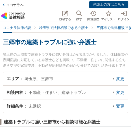
弁護士の方はこちら
ココナラへ
投稿する
探す
閲覧履歴
マイリスト
ログイン
ココナラ法律相談
埼玉県で法律相談できる弁護士
三郷市で法律相談で
三郷市の建築トラブルに強い弁護士
埼玉県の三郷市で建築トラブルに強い弁護士が2名見つかりました。休日面談や
夜間面談に対応している弁護士なども掲載中。不動産・住まいに関係する立ち
退き交渉や家賃交渉、不動産契約解除等の細かな分野での絞り込み検索もでき
便利です。特に三郷中央法律事務所の須賀 翼弁護士やみさと法律事務所の吉廣
慶子弁護士のプロフィール情報や弁護士費用、強みなどが注目されています。
エリア
埼玉県、三郷市
変更
『三郷市で土日や夜間に発生した建築トラブルのトラブルを今すぐに弁護士に
相談したい』『建築トラブルのトラブル解決の実績豊富な近くの弁護士を検索
相談内容
不動産・住まい、建築トラブル
変更
したい』『初回相談無料で建築トラブルを法律相談できる三郷市内の弁護士に
相談予約したい』などでお困りの相談者さんにおすすめです。
詳細条件
未選択
変更
建築トラブルに強い三郷市から相談可能な弁護士