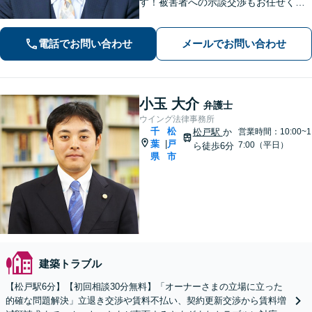
す！被害者への示談交渉もお任せくだ
さい。【離婚問題】「お金」「子ど
も」で悩んでいませんか？証拠の集め
電話でお問い合わせ
メールでお問い合わせ
方や交渉の進め方には自信がありま
す。調停もお任せください。
小玉 大介
弁護士
ウイング法律事務所
千
松
松戸駅
か
営業時間：10:00~1
葉
戸
|
7:00（平日）
ら徒歩6分
県
市
建築トラブル
【松戸駅6分】【初回相談30分無料】「オーナーさまの立場に立った
的確な問題解決」立退き交渉や賃料不払い、契約更新交渉から賃料増