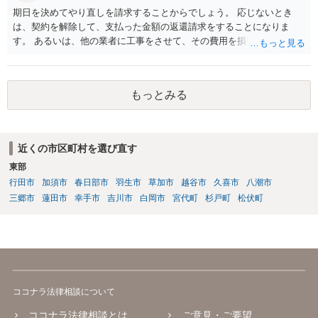
ちに建築確認自体が取り消されるわけではございませんが、虚偽の申
期日を決めてやり直しを請求することからでしょう。 応じないとき
請を行ったことについて申請者の責任を追及する余地はあろうかと存
は、契約を解除して、支払った金額の返還請求をすることになりま
じます。 お話をお聞きする限り、相手方のやり口は非常に強引かつ高
す。 あるいは、他の業者に工事をさせて、その費用を損害として請求
圧的で、相談者様が恐怖を感じるのは無理もないことかと思います。
することになるで しょう。
相手方の態度を見ていると、無理矢理塀を破壊して建築工事を強行す
るおそれすらあるように思われますので、相手方に、塀の取り壊しに
は応じない旨や、「隣地の許可済と話して（嘘をついて）建築許可を
もっとみる
取った」ということについて説明を求める旨を記載した通知書を送り
付けるとともに、行政にも相談するのがよろしいかと存じます。 ま
た、相談者様が弁護士に依頼することで、相手方との交渉は全て弁護
士に任せることができ、相手方と話さなければならないという精神的
近くの市区町村を選び直す
なご負担をなくすこともできます。 相手方に恐怖を感じ、ご自身で話
東部
し合いを行うことができそうにないようでしたら、一度弁護士に依頼
行田市
加須市
春日部市
羽生市
草加市
越谷市
久喜市
八潮市
することをご検討いただくのがよろしいかもしれません。 ご参考にな
三郷市
蓮田市
幸手市
吉川市
白岡市
宮代町
杉戸町
松伏町
れば幸いです。
ココナラ法律相談について
ココナラ法律相談とは
ご意見・ご要望