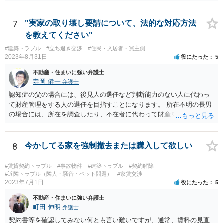
7
"実家の取り壊し要請について、法的な対応方法
を教えてください"
#建築トラブル
#立ち退き交渉
#住民・入居者・買主側
2023年8月31日
役にたった
5
不動産・住まいに強い弁護士
寺岡 健一
弁護士
認知症の父の場合には、後見人の選任など判断能力のない人に代わっ
て財産管理をする人の選任を目指すことになります。 所在不明の長男
の場合には、所在を調査したり、不在者に代わって財産を管理する人
の選任を目指すことになります。
8
今かしてる家を強制撤去または購入して欲しい
#賃貸契約トラブル
#事故物件
#建築トラブル
#契約解除
#近隣トラブル（隣人・騒音・ペット問題）
#家賃交渉
2023年7月1日
役にたった
5
不動産・住まいに強い弁護士
町田 伸明
弁護士
契約書等を確認してみない何とも言い難いですが、通常、賃料の見直