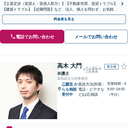
【立退交渉（賃貸人・賃借人双方）】【不動産売買、賃貸トラブル】
【建築トラブル】【近隣問題】など、法人、個人を問わず、お気軽に
ご相談ください。
料金表を見る
電話でお問い合わせ
メールでお問い合わせ
高木 大門
東京都
インタビュ
ーを見る
弁護士
葛飾総合法律事務所
営業時間：0
三郷市
か
面談方法(対面・
らも相談
電話・ビデオな
9:00~18:00
受付中
ど)は応相談
（平日）