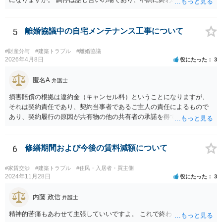
決せざるを得ません。 訴訟では「裁判所にだけ資料を見せる」などと
いう姑息な手段は使えませんし、公平かつ納得のできる解決というの
は、当事者と裁判所が同じ主張と証拠関係を踏まえた上で初めて実現
5
離婚協議中の自宅メンテナンス工事について
できるものだと考えます。 > 2.また、開示する範囲や内容の見せ方に
ついて、何か工夫できる点があればご教示いただけますでしょうか。
#財産分与
#建築トラブル
#離婚協議
弁護士によって考え方が異なるかもしれませんが、資料の一部を相手
2026年4月8日
役にたった
3
に見せないという行動は、その資料（や隠している部分）には提出者
にとって不利な事実が隠されているという推認を働かせることに繋が
匿名A
弁護士
るリスクがあります（もちろん、争点と全く無関係な部分をマスキン
損害賠償の根拠は違約金（キャンセル料）ということになりますが、
グ等することはありますが、それは手続戦略とは別の問題です）。 裁
それは契約責任であり、契約当事者であるご主人の責任によるもので
判所は公平な第三者であり、調停委員会に与える心証も考慮する必要
あり、契約履行の原因が共有物の他の共有者の承諾を得ていなかった
があります。手続を有利に進めたいのであれば、証拠の出し方より
というのは、まさしくご主人の責任ですので、全額ご主人が負担され
も、どのような反論でも対応できるように自身の主張をきちんと押さ
るべきものであり、奥さんが負担すべき債務ではありません。つまり
え、説得力のある説明と資料を用意することだと思います。 ただ、今
奥さんにメンテナンス工事契約を承諾しなければならない義務はあり
6
修繕期間および今後の賃料減額について
回提出を予定している資料がどのようなものであるのか、争点とどの
ません。 それでも請求をされましたら、個別の法律相談をされること
ような関係があるのか、なぜ調停を選択したのか等の個別事情によっ
をお薦めします。
て具体的なに採るべき手段は変わってくるため、上記はあくまで個別
#家賃交渉
#建築トラブル
#住民・入居者・買主側
2024年11月28日
役にたった
3
事情を踏まえない一般論としてご理解いただき、本件でどのように対
応すべきであるかについては弁護士へ直接相談された方がよいと思い
内藤 政信
ます。
弁護士
精神的苦痛もあわせて主張していいですよ。 これで終わります。