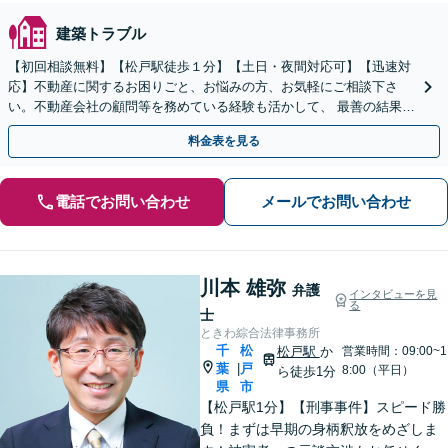
建築トラブル
【初回相談無料】【松戸駅徒歩１分】【土日・夜間対応可】【迅速対
応】不動産に関するお困りごと、お悩みの方、お気軽にご相談下さ
い。不動産会社の顧問等を務めている経験も活かして、 最善の結果が
得られるように全力を尽くします。
料金表を見る
電話でお問い合わせ
メールでお問い合わせ
川本 雄弥
弁護
インタビューを見
る
士
ときわ綜合法律事務所
千
松
松戸駅
か
営業時間：09:00~1
葉
戸
|
8:00（平日）
ら徒歩1分
県
市
【松戸駅1分】【刑事事件】スピード勝
負！まずは早期の身柄釈放をめざしま