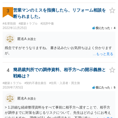
か支払う意向がない旨を伝えて、減額の交渉をすべきでしょう。 相手
方の立場としても、裁判を起こす時間や労力、経済的コストその他裁
3
営業マンのミスを指摘したら、リフォーム相談を
判が終わるまでキャッシュが入ってこないことなどがネックになり得
断られました。
るでしょうから、減額に応じてくる可能性は大いにあるかと思いま
#名誉毀損
#建築トラブル
#誹謗中傷
す。
2022年11月25日
役にたった
4
匿名A
弁護士
残念ですがそうなりますね。 書き込みたいお気持ちはよく分かります
が。
4
簡易裁判所での調停資料、相手方への開示義務と
戦略は？
#建築トラブル
#契約不適合責任
#住民・入居者・買主側
2026年7月5日
役にたった
5
匿名A
弁護士
> 1.詳細な経緯整理資料をすべて事前に相手方へ渡すことで、相手方
が調停までに対策を講じるリスクについて、先生はどのようにお考え
になりますか。 調停は話し合いの場であり、不調に終われば訴訟で解