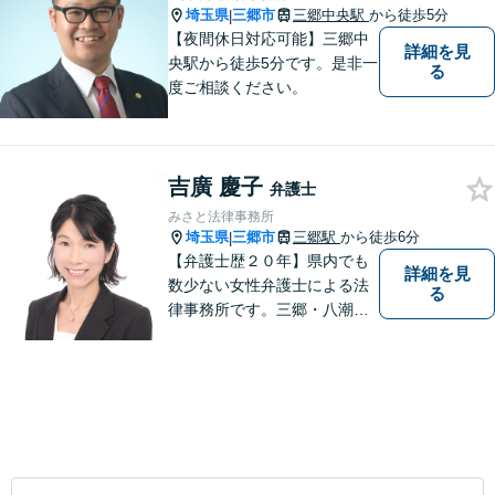
埼玉県
三郷市
三郷中央駅
から徒歩5分
|
【夜間休日対応可能】三郷中
詳細を見
央駅から徒歩5分です。是非一
る
度ご相談ください。
吉廣 慶子
弁護士
みさと法律事務所
埼玉県
三郷市
三郷駅
から徒歩6分
|
【弁護士歴２０年】県内でも
詳細を見
数少ない女性弁護士による法
る
律事務所です。三郷・八潮・
草加・吉川で多数の解決事例
あり。【三郷駅6分】【子連れ
相談可】【完全個室で相談】