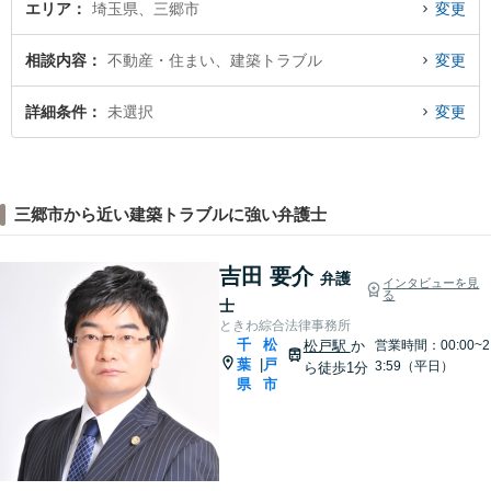
エリア
埼玉県、三郷市
変更
相談内容
不動産・住まい、建築トラブル
変更
詳細条件
未選択
変更
三郷市から近い建築トラブルに強い弁護士
吉田 要介
弁護
インタビューを見
る
士
ときわ綜合法律事務所
千
松
松戸駅
か
営業時間：00:00~2
葉
戸
|
3:59（平日）
ら徒歩1分
県
市