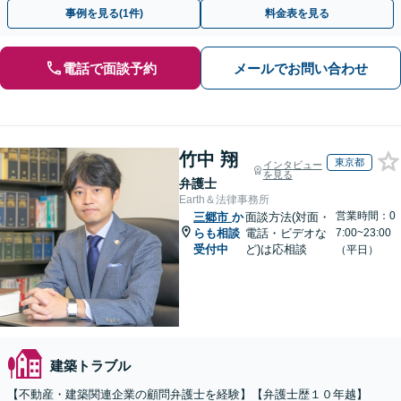
専門的知見を活かし、きめ細やかにサポートいたします。
事例を見る(1件)
料金表を見る
電話で面談予約
メールでお問い合わせ
竹中 翔
東京都
インタビュー
を見る
弁護士
Earth＆法律事務所
営業時間：0
三郷市
か
面談方法(対面・
らも相談
電話・ビデオな
7:00~23:00
受付中
ど)は応相談
（平日）
建築トラブル
【不動産・建築関連企業の顧問弁護士を経験】【弁護士歴１０年越】