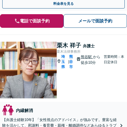
料金表を見る
電話で面談予約
メールで面談予約
栗木 祥子
弁護士
栗木法律事務所
埼
熊
熊谷駅
から
営業時間：本
玉
谷
|
日定休日
徒歩10分
県
市
内縁解消
【弁護士経験10年】「女性視点のアドバイス」が強みです。豊富な経
験を活かして、慰謝料・養育費・親権・離婚調停などあらゆるトラブ