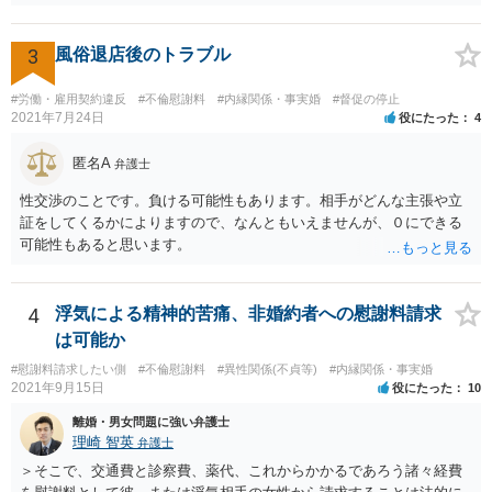
度の費用がかかったのかや、慰謝料としての支払いだったのかどうか
によっても追加での請求については変わってくるかと思われます。 ま
た、請求する金額によっては、相手方の判断として、それで全て終わ
3
風俗退店後のトラブル
るのであれば払っておしまいにする、という考え方もあり得ます。
#労働・雇用契約違反
#不倫慰謝料
#内縁関係・事実婚
#督促の停止
2021年7月24日
役にたった
4
匿名A
弁護士
性交渉のことです。負ける可能性もあります。相手がどんな主張や立
証をしてくるかによりますので、なんともいえませんが、０にできる
可能性もあると思います。
4
浮気による精神的苦痛、非婚約者への慰謝料請求
は可能か
#慰謝料請求したい側
#不倫慰謝料
#異性関係(不貞等)
#内縁関係・事実婚
2021年9月15日
役にたった
10
離婚・男女問題に強い弁護士
理崎 智英
弁護士
＞そこで、交通費と診察費、薬代、これからかかるであろう諸々経費