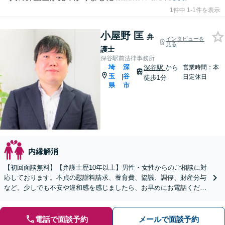
1件中 1-1件を表示
小屋野 匡
弁
インタビューを
見る
護士
深谷駅前法律事務所
埼
深
深谷駅
から
営業時間：本
玉
谷
|
日定休日
徒歩1分
県
市
内縁解消
【初回面談無料】【弁護士歴10年以上】男性・女性からのご相談に対
応しております。不貞の慰謝料請求、養育費、協議、調停、財産分与
など。少しでも不安や違和感を感じましたら、お早めにお電話くださ
い【休日・夜間相談可】【深谷駅1分】
電話で面談予約
メールで面談予約