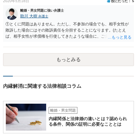
2020年5月18日
役にたった
5
条6項）においては、離婚後に親権者が再婚して元夫婦の子と再婚相手
が養子縁組した場合には、親権者変更の申立ては認められないとする
離婚・男女問題に強い弁護士
最高裁判例があり、その判例で述べられている理由は民法819条5項の
助川 大樹
弁護士
場面でも同様であると考えられるからです。
①とくに問題はありません。ただし、不参加の場合でも、相手女性が
敗訴した場合にはその敗訴責任を分担することになります。(たとえ
ば、相手女性が求償権を行使してきたような場合に、ご主人から、今
回の訴訟で出てきた主張と反する主張が出来なくなります。) ②その可
能性もあるでしょうが、真相は分かりません。 ③ならないと思いま
す。 ④- ⑤それにはなりえます。 ⑥一般論ですが、裁判官は証拠に基
もっとみる
づいて事実を認定するわけですから、証拠が大切です。 証拠をきちん
と整えての訴訟提起だとは思いますが、これからでも整えられるので
あれば準備しておくことが大切でしょう。 ⑦今回の不貞行為が原因で
離婚に至るのであれば100万円以上で和解・判決になることが多いと思
います。具体的な事情が分かりかねますので、幅のありすぎる回答で
内縁解消に関連する法律相談コラム
申し訳ありません。 現在、法律事務所にご依頼されているようですか
ら、ご担当の先生にも聞いてみて頂ければと存じます。 ご参考になれ
ば幸いです。
離婚・男女問題
内縁関係と法律婚の違いとは？認められ
る条件、関係の証明に必要なこととは