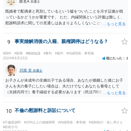
いますが、そうなってくると弁護士に勝訴インセンティブが働きにく
匿名A
弁護士
くなるのがなかなか難しいところです。 二枚舌を避けつつ、勝訴イン
既婚者で配偶者と死別しているという嘘をついたことを示す証拠が残
センティブも確保するためには、請求側の主張額を鵜呑みにした排除
っているかどうかが重要です。 ただ、内縁関係という評価は難しく、
額ベースとするのではなく、弁護士として反対の立場であれば、２～
慰謝料請求に関しての見通しはあまりよろしくないことにご留意なさ
３割くらいの確率で認められそうな金額がいくらくらいかを提示した
ったうえで今後の対応を検討する必要があります。
上で、そこからの排除額ベースとすることも考えられますが、それだ
と弱気な弁護士だと思われたり、先生は私の主張を分かってくれてい
9
事実婚解消後の入籍、親権調停はどうなる？
ないと目くじらを立てる依頼者もいそうなので、やはり難点がありま
す。 個人的には、着手金の割合を高めて、タイムチャージ併用型にし
たり、長期化した場合は追加着手金を請求できるようにしたりして最
#調停
#親権
#離婚協議
#審判
#裁判
#内縁関係・事実婚
2024年6月23日
役にたった
1
悪排除額ベースの成功報酬はもらえなくても気にしないというのが良
いように思っています。 いずれにせよ、どういう形をとるにせよ、支
川添 圭
払う報酬額はあまり変わらないと思いますので、そのとおりに支払っ
弁護士
ても損にはならないはずです。 基本的に弁護士に1時間動いてもらう
お子さんが未成年の非嫡出子である場合、あなたが婚姻した後にお子
場合の相場は税抜2万円くらいですので、あなたの事件に50時間以上費
さんを夫の養子にしたい場合は、夫だけでなくあなたも養母として
やしているのであれば排除額ベースの成功報酬が支払われないと弁護
（夫婦共同で）養子縁組する必要があります（民法795条本文）。これ
士にとっては割りの悪い事件ということになるかと存じます。
は、養親と子の間には嫡出子の関係が生じるところ（民法809条）、実
母と子の間が非嫡出子の関係のままではバランスに欠けるためである
と説明されています。 そして、再婚後の養子縁組によって夫婦の共同
10
不倫の慰謝料と訴訟について
親権となった場合は、血縁上の父親からの父を親権者とする協議に代
わる調停及び審判（民法819条5項）は認められないと考えます。 この
#不倫慰謝料
#20年以上の婚姻期間
#内縁関係・事実婚
#強制執行・差し押さえ
点について明確な判例はありませんが、離婚後の親権者変更（民法819
#財産分与