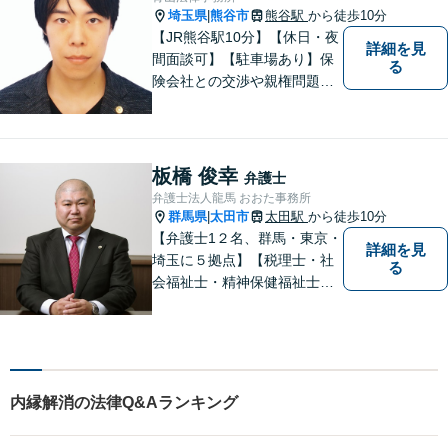
埼玉県
熊谷市
熊谷駅
から徒歩10分
|
【JR熊谷駅10分】【休日・夜
詳細を見
間面談可】【駐車場あり】保
る
険会社との交渉や親権問題、
逮捕直後の対応など、それぞ
れの事情に応じた柔軟な支援
を行います。 「弁護士は敷居
が高い」と感じる方も、まず
板橋 俊幸
弁護士
はお気持ちをお聞かせくださ
弁護士法人龍馬 おおた事務所
い。
群馬県
太田市
太田駅
から徒歩10分
|
【弁護士1２名、群馬・東京・
詳細を見
埼玉に５拠点】【税理士・社
る
会福祉士・精神保健福祉士が
所属】 【介護・福祉事業者の
サポートに注力】【土曜・夜
間相談可能】【出張相談可
能】
内縁解消の法律Q&Aランキング