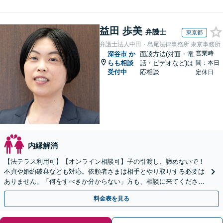
益田 歩美
弁護士
東京都
弁護士法人中田・島尾法律事務所 東京事務所
営業時
深谷市
か
面談方法(対面・電
らも相談
話・ビデオなど)は
間：本日
受付中
応相談
定休日
内縁解消
【法テラス利用可】【オンライン相談可】子の引渡し、諦めないで！
不貞や婚約破棄なども対応。依頼者さまは相手とやり取りする必要は
ありません。「何をすべきか分からない」方も、相談に来てくださ
い。相談・書類作成のみのプランもあります
料金表を見る