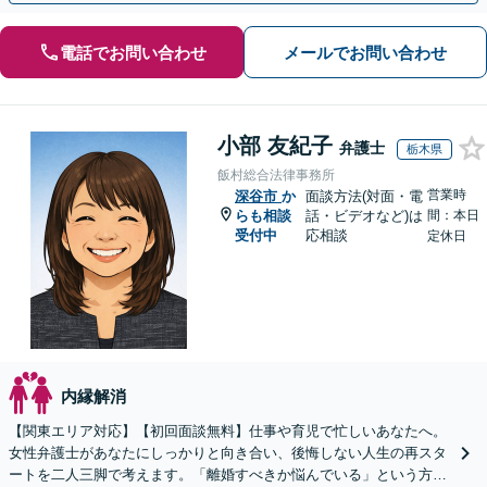
電話でお問い合わせ
メールでお問い合わせ
小部 友紀子
弁護士
栃木県
飯村総合法律事務所
営業時
深谷市
か
面談方法(対面・電
らも相談
話・ビデオなど)は
間：本日
受付中
応相談
定休日
内縁解消
【関東エリア対応】【初回面談無料】仕事や育児で忙しいあなたへ。
女性弁護士があなたにしっかりと向き合い、後悔しない人生の再スタ
ートを二人三脚で考えます。「離婚すべきか悩んでいる」という方も