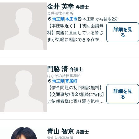
解決の鍵です。お困りごとが
金井 英幸
弁護士
ございましたら、お気軽にご
金井法律事務所
相談ください。
埼玉県
本庄市
本庄駅
から徒歩2分
|
【本庄駅近く】【初回面談無
詳細を見
料】問題に直面している皆さ
る
まが気軽に相談できる存在に
なります。離婚問題／相続問
題／交通事故など、幅広いト
ラブルに対応。【当日／夜間
／休日対応可能】公平・公正
門脇 清
弁護士
な立場から、事件の見通しを
はなぞの法律事務所
正確に伝えます。お気軽にご
埼玉県
寄居町
|
相談ください。
【借金問題の初回相談無料】
詳細を見
【交通事故/借金/相続に特化】
る
ご依頼者様に寄り添う気持ち
を大切にしております。交通
事故、借金問題、相続・遺言
など一般民事から刑事事件、
顧問契約まで幅広い分野に対
青山 智京
弁護士
応しております。
青山法律事務所