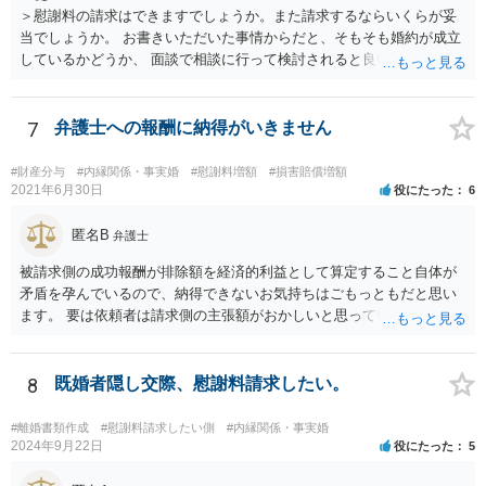
＞慰謝料の請求はできますでしょうか。また請求するならいくらが妥
当でしょうか。 お書きいただいた事情からだと、そもそも婚約が成立
しているかどうか、 面談で相談に行って検討されると良いと思いま
す。 結婚前提の交際にとどまり、婚約とまでは認められない可能性が
あるからです。 他方で、実際問題として同棲のために金銭的不利益が
生じているので、 厳密に婚約が成立しているかどうかは別として、話
7
弁護士への報酬に納得がいきません
し合いにより一定の支払いを受けて別れる、というのも考えられま
す。 相手としても、裁判までして争って支払いゼロを目指すよりは、
#財産分与
#内縁関係・事実婚
#慰謝料増額
#損害賠償増額
一定額を支払って円満に解決したいと考える可能性はあります。
2021年6月30日
役にたった
6
匿名B
弁護士
被請求側の成功報酬が排除額を経済的利益として算定すること自体が
矛盾を孕んでいるので、納得できないお気持ちはごもっともだと思い
ます。 要は依頼者は請求側の主張額がおかしいと思っているからこそ
弁護士を頼んでいて、弁護士も請求側の主張額がおかしいことを主張
しておきながら、成功報酬の請求の段になるとその「おかしい」請求
側の主張額を基準にして排除額を経済的利益として成功報酬を算定す
8
既婚者隠し交際、慰謝料請求したい。
るのは、二枚舌との誹りを受けても仕方がない面もあるように思いま
す。 ですので、被請求側の弁護士は、タイムチャージを併用したり、
#離婚書類作成
#慰謝料請求したい側
#内縁関係・事実婚
対応継続月毎に報酬を受けたり、出廷日当で調整したり、できるだけ
2024年9月22日
役にたった
5
排除額ベースの成功報酬の割合を落としていった方が良いようにも思