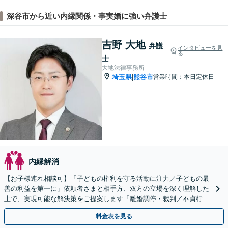
深谷市から近い内縁関係・事実婚に強い弁護士
吉野 大地
弁護
インタビューを見
る
士
大地法律事務所
埼玉県
熊谷市
営業時間：本日定休日
|
内縁解消
【お子様連れ相談可】「子どもの権利を守る活動に注力／子どもの最
善の利益を第一に」依頼者さまと相手方、双方の立場を深く理解した
上で、実現可能な解決策をご提案します「離婚調停・裁判／不貞行為
／婚約破棄／別居／親権／面会交流など」
料金表を見る