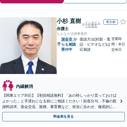
小杉 直樹
東京都
インタビュ
ーを見る
弁護士
もんなか法律事務所
営業時
深谷市
か
面談方法(対面・電
らも相談
話・ビデオなど)は
間：本日
受付中
応相談
定休日
内縁解消
【関東エリア対応】【初回相談無料】「あの時しっかり貰っておけば
よかった」と手遅れになる前にご相談ください！財産分与、不倫の慰
謝料請求、面会交流、親権、養育費など、状況に合わせ、徹底的にサ
ポートいたします【弁護士歴17年以上】
料金表を見る