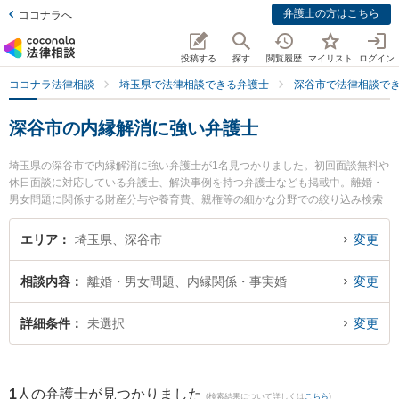
弁護士の方はこちら
ココナラへ
投稿する
探す
閲覧履歴
マイリスト
ログイン
ココナラ法律相談
埼玉県で法律相談できる弁護士
深谷市で法律相談で
深谷市の内縁解消に強い弁護士
埼玉県の深谷市で内縁解消に強い弁護士が1名見つかりました。初回面談無料や
休日面談に対応している弁護士、解決事例を持つ弁護士なども掲載中。離婚・
男女問題に関係する財産分与や養育費、親権等の細かな分野での絞り込み検索
もでき便利です。特に深谷駅前法律事務所の小屋野 匡弁護士のプロフィール情
報や弁護士費用、強みなどが注目されています。『深谷市で土日や夜間に発生
エリア
埼玉県、深谷市
変更
した内縁解消のトラブルを今すぐに弁護士に相談したい』『内縁解消のトラブ
ル解決の実績豊富な近くの弁護士を検索したい』『初回相談無料で内縁解消を
相談内容
離婚・男女問題、内縁関係・事実婚
変更
法律相談できる深谷市内の弁護士に相談予約したい』などでお困りの相談者さ
んにおすすめです。
詳細条件
未選択
変更
1
人の弁護士が見つかりました
(検索結果について詳しくは
こちら
)