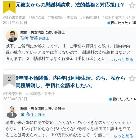
1
元彼女からの慰謝料請求、法的義務と対応策は？
#離婚書類作成
#離婚協議
#内縁関係・事実婚
#不倫慰謝料
#慰謝料請求された側
2021年8月5日
役にたった
15
離婚・男女問題に強い弁護士
理崎 智英
弁護士
以下、ご質問にお答えします。 1 ご事情を拝見する限り、婚約や内
縁が成立しているとまでは言えないので、慰謝料の支払義務はないと
考えます。 2 慰謝料ではなく解決金（手切れ金）という名目で数十
万円支払えば良いと思います。 3 今後同じような請求をされないよ
うに合意書を取り交わす必要はあると思います。 4 合意書を取り交
わし、その中で精算条項（一切の債権債務のないことを確認する）を
2
6年間不倫関係、内4年は同棲生活。のち、私から
設ければ、大丈夫です。
同棲解消し、手切れ金請求したい。
#不倫慰謝料
#内縁関係・事実婚
2023年9月8日
役にたった
6
離婚・男女問題に強い弁護士
泉 亮介
弁護士
請求が来た際に自身で対応したくない、払うべきなのかどうかがわか
らない、払わずに済むなら払いたくない等様々な理由で弁護士を立て
ることは考えられます。 100万円の内訳として、引越し代等でどの程