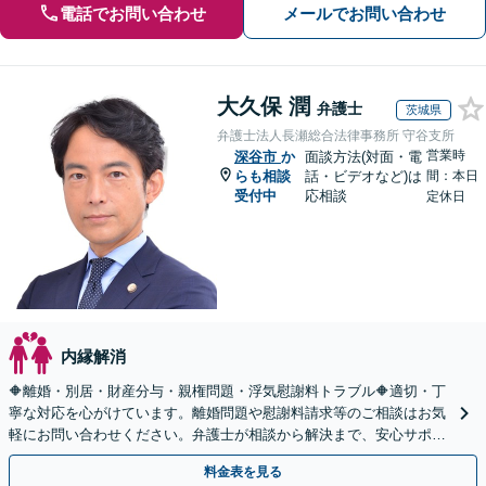
電話でお問い合わせ
メールでお問い合わせ
大久保 潤
弁護士
茨城県
弁護士法人長瀬総合法律事務所 守谷支所
営業時
深谷市
か
面談方法(対面・電
らも相談
話・ビデオなど)は
間：本日
受付中
応相談
定休日
内縁解消
🔶離婚・別居・財産分与・親権問題・浮気慰謝料トラブル🔶適切・丁
寧な対応を心がけています。離婚問題や慰謝料請求等のご相談はお気
軽にお問い合わせください。弁護士が相談から解決まで、安心サポー
トいたします。◤完全予約制・初回法律相談無料◢
料金表を見る