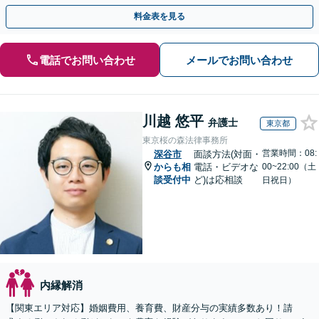
安心してお話しください【完全個室で対応・子連れ相談可】
料金表を見る
電話でお問い合わせ
メールでお問い合わせ
川越 悠平
弁護士
東京都
東京桜の森法律事務所
営業時間：08:
深谷市
面談方法(対面・
からも相
電話・ビデオな
00~22:00（土
談受付中
ど)は応相談
日祝日）
内縁解消
【関東エリア対応】婚姻費用、養育費、財産分与の実績多数あり！請