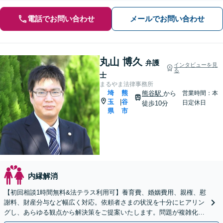
電話でお問い合わせ
メールでお問い合わせ
丸山 博久
弁護
インタビューを見
る
士
まるやま法律事務所
埼
熊
熊谷駅
から
営業時間：本
玉
谷
|
日定休日
徒歩10分
県
市
内縁解消
【初回相談1時間無料&法テラス利用可】養育費、婚姻費用、親権、慰
謝料、財産分与など幅広く対応。依頼者さまの状況を十分にヒアリン
グし、あらゆる観点から解決策をご提案いたします。問題が複雑化す
る前にご相談ください【熊谷駅徒歩10分】