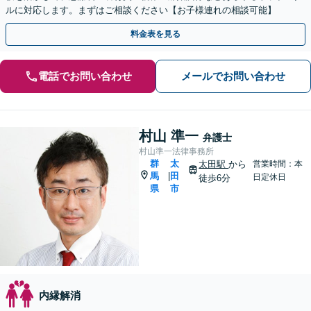
ルに対応します。まずはご相談ください【お子様連れの相談可能】
料金表を見る
電話でお問い合わせ
メールでお問い合わせ
村山 準一
弁護士
村山準一法律事務所
群
太
太田駅
から
営業時間：本
馬
田
|
日定休日
徒歩6分
県
市
内縁解消