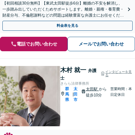
【初回相談30分無料】【東武太田駅徒歩6分】離婚の不安を解消し、
一歩踏み出していただくためサポートします。離婚・親権・養育費・
財産分与、不倫慰謝料などの問題は経験豊富な弁護士にお任せくださ
い。熟年離婚も対応。
料金表を見る
電話でお問い合わせ
メールでお問い合わせ
木村 就一
弁護
インタビューを見
る
士
きらら法律事務所
群
太
太田駅
から
営業時間：本
馬
田
|
日定休日
徒歩10分
県
市