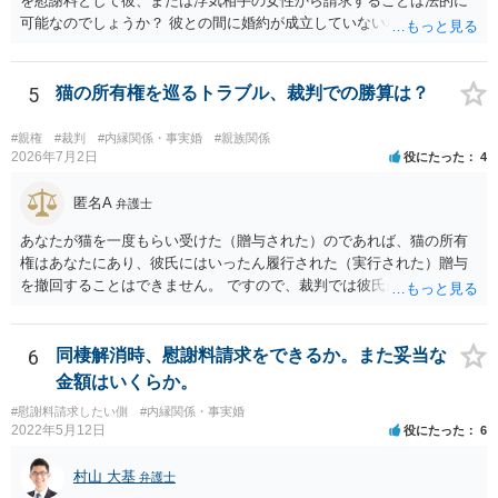
を慰謝料として彼、または浮気相手の女性から請求することは法的に
可能なのでしょうか？ 彼との間に婚約が成立していない場合には，彼
や浮気相手の女性に対して慰謝料を請求することはできません。
5
猫の所有権を巡るトラブル、裁判での勝算は？
#親権
#裁判
#内縁関係・事実婚
#親族関係
2026年7月2日
役にたった
4
匿名A
弁護士
あなたが猫を一度もらい受けた（贈与された）のであれば、猫の所有
権はあなたにあり、彼氏にはいったん履行された（実行された）贈与
を撤回することはできません。 ですので、裁判では彼氏が勝つことは
できません。 もっとも、贈与が立証（証明）できるかどうかはご記載
の事情からははっきりしませんので、早めに弁護士に面談相談する方
がいいでしょう。 場合によっては弁護士名で通知等出してもらうほう
6
同棲解消時、慰謝料請求をできるか。また妥当な
がいいかもしれません。
金額はいくらか。
#慰謝料請求したい側
#内縁関係・事実婚
2022年5月12日
役にたった
6
村山 大基
弁護士