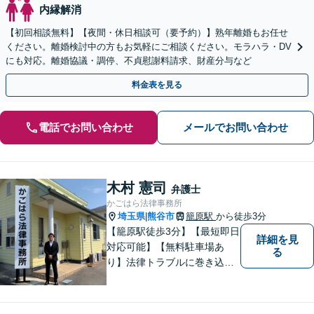
内縁解消
【初回相談無料】【夜間・休日相談可（要予約）】熟年離婚もお任せ
ください。離婚検討中の方もお気軽にご相談ください。モラハラ・DV
にも対応。離婚協議・調停、不貞慰謝料請求、財産分与など
料金表を見る
電話でお問い合わせ
メールでお問い合わせ
木村 憲司
弁護士
かごはら法律事務所
埼玉県
熊谷市
籠原駅
から徒歩3分
|
【籠原駅徒歩3分】【最短即日
詳細を見
対応可能】【無料駐車場あ
る
り】法律トラブルに巻き込ま
れた場合は、どのようなもの
であっても早めの相談が重要
です。早めの相談がより良い