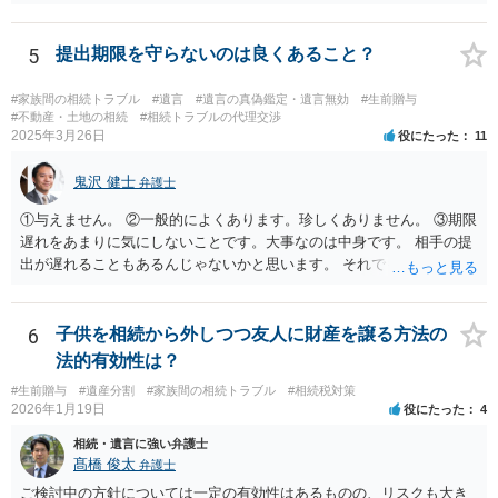
ますので、なかなか立証のハードルは高いと思われます。それゆえ、
持ち戻し免除の意思表示は書面で明確にしておいていただくべきとい
う結論は変わりません。 誤解を与えるような回答でした。失礼しまし
5
提出期限を守らないのは良くあること？
た。 文言については、「〇〇に対する生前贈与による特別受益の持ち
戻しをすべて免除する」というのがオーソドックスなものですが、ご
#家族間の相続トラブル
#遺言
#遺言の真偽鑑定・遺言無効
#生前贈与
心配ならば、弁護士のところに行って、特別受益となりそうな贈与に
#不動産・土地の相続
#相続トラブルの代理交渉
2025年3月26日
役にたった
11
ついて説明した上で、適切な文言についてご相談してみてはいかがで
しょうか。
鬼沢 健士
弁護士
①与えません。 ②一般的によくあります。珍しくありません。 ③期限
遅れをあまりに気にしないことです。大事なのは中身です。 相手の提
出が遅れることもあるんじゃないかと思います。 それでもあなた有利
にはなりません。
6
子供を相続から外しつつ友人に財産を譲る方法の
法的有効性は？
#生前贈与
#遺産分割
#家族間の相続トラブル
#相続税対策
2026年1月19日
役にたった
4
相続・遺言に強い弁護士
髙橋 俊太
弁護士
ご検討中の方針については一定の有効性はあるものの、リスクも大き