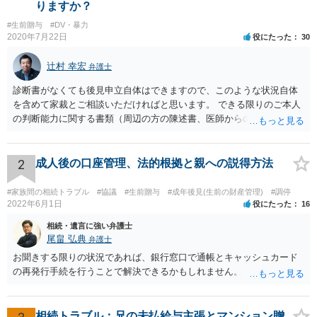
りますか？
#生前贈与
#DV・暴力
2020年7月22日
役にたった
30
辻村 幸宏
弁護士
診断書がなくても後見申立自体はできますので、このような状況自体
を含めて家裁とご相談いただければと思います。 できる限りのご本人
の判断能力に関する書類（周辺の方の陳述書、医師からの聴取書等）
を整え、家裁の鑑定を経る前提で鑑定費用の予納金を用意し、申立て
をしていただければそこから先は進むのではないかと存じます。 ま
た、Aさんの意向を酌みすぎるあまりに後見申立ができない状況にして
2
成人後の口座管理、法的根拠と親への説得方法
いる施設の問題もありますので、当該地域の地域包括支援センターに
ご相談されるのもひとつの方法です。
#家族間の相続トラブル
#協議
#生前贈与
#成年後見(生前の財産管理)
#調停
2022年6月1日
役にたった
16
相続・遺言に強い弁護士
尾畠 弘典
弁護士
お聞きする限りの状況であれば、銀行窓口で通帳とキャッシュカード
の再発行手続を行うことで解決できるかもしれません。
相続トラブル：兄の未払給与主張とマンション贈