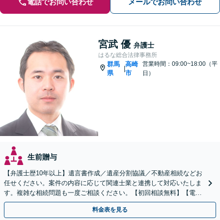
電話でお問い合わせ
メールでお問い合わせ
宮武 優
弁護士
はるな総合法律事務所
群馬
高崎
営業時間：09:00~18:00（平
|
県
市
日）
生前贈与
【弁護士歴10年以上】遺言書作成／遺産分割協議／不動産相続などお
任せください。案件の内容に応じて関連士業と連携して対応いたしま
す。複雑な相続問題も一度ご相談ください。【初回相談無料】【電話
相談可】
料金表を見る