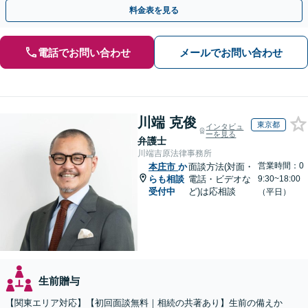
豊富な事務所。複雑な手続を代行【年間相談100件以上】
料金表を見る
電話でお問い合わせ
メールでお問い合わせ
川端 克俊
東京都
インタビュ
ーを見る
弁護士
川端吉原法律事務所
営業時間：0
本庄市
か
面談方法(対面・
らも相談
電話・ビデオな
9:30~18:00
受付中
ど)は応相談
（平日）
生前贈与
【関東エリア対応】【初回面談無料｜相続の共著あり】生前の備えか