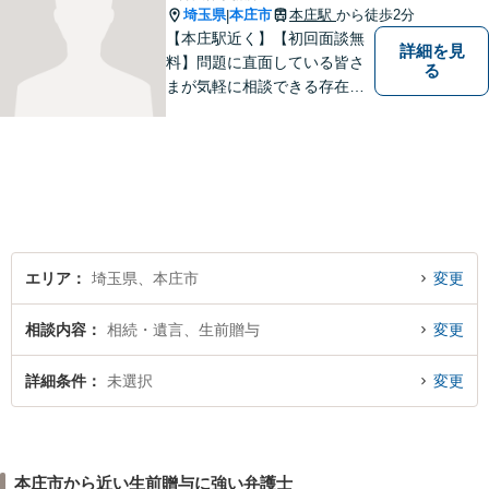
埼玉県
本庄市
本庄駅
から徒歩2分
|
【本庄駅近く】【初回面談無
詳細を見
料】問題に直面している皆さ
る
まが気軽に相談できる存在に
なります。離婚問題／相続問
題／交通事故など、幅広いト
ラブルに対応。【当日／夜間
／休日対応可能】公平・公正
な立場から、事件の見通しを
正確に伝えます。お気軽にご
相談ください。
エリア
埼玉県、本庄市
変更
相談内容
相続・遺言、生前贈与
変更
詳細条件
未選択
変更
本庄市から近い生前贈与に強い弁護士