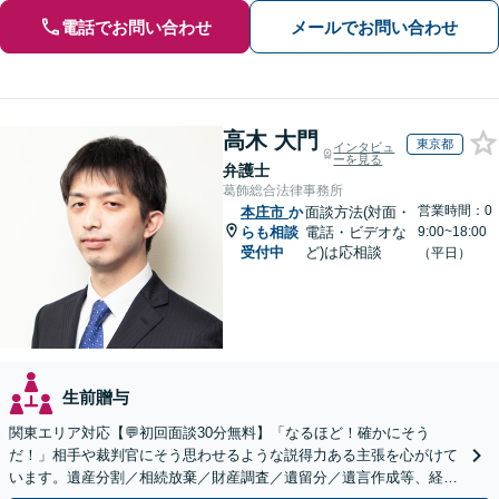
電話でお問い合わせ
メールでお問い合わせ
高木 大門
東京都
インタビュ
ーを見る
弁護士
葛飾総合法律事務所
営業時間：0
本庄市
か
面談方法(対面・
らも相談
電話・ビデオな
9:00~18:00
受付中
ど)は応相談
（平日）
生前贈与
関東エリア対応【💬初回面談30分無料】「なるほど！確かにそう
だ！」相手や裁判官にそう思わせるような説得力ある主張を心がけて
います。遺産分割／相続放棄／財産調査／遺留分／遺言作成等、経験