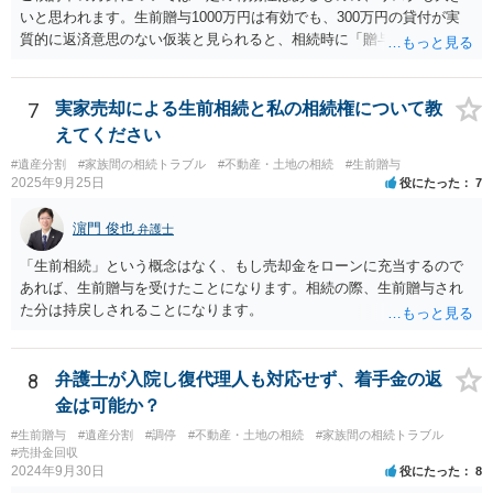
いと思われます。生前贈与1000万円は有効でも、300万円の貸付が実
質的に返済意思のない仮装と見られると、相続時に「贈与」と評価さ
れ、子から遺留分侵害額請求を受ける可能性があります。 その他の方
法として考えられるものとしては、 ①信託（家族信託・目的信託） 財
産を信託口に移し、受託者（信頼できる友人や専門職）に管理させ、
7
実家売却による生前相続と私の相続権について教
・生存中はあなたの生活費・介護費に優先充当 ・残余を友人や慈善団
えてください
体へ と使途を厳格に指定。相続ではなく信託帰属になるため、子の関
#遺産分割
#家族間の相続トラブル
#不動産・土地の相続
#生前贈与
与を大きく排除できます。 ②遺言＋生命保険の組合せ 生活資金は手元
2025年9月25日
役にたった
7
に残し、余剰資金で受取人を友人・団体にした保険を活用。保険金は
相続財産とは別枠で、遺留分対策にも有効と思われます。 ③負担付死
濵門 俊也
弁護士
因贈与 「介護・見守り等を条件に、死亡時に財産を渡す」契約。条件
不履行なら無効にでき、老後の安心を担保できます。 ④ 寄附予約＋解
「生前相続」という概念はなく、もし売却金をローンに充当するので
除条件 慈善団体への寄附を予約しつつ、資金不足時は解除できる条項
あれば、生前贈与を受けたことになります。相続の際、生前贈与され
を設定。 などがあり得るかと思われます。
た分は持戻しされることになります。
8
弁護士が入院し復代理人も対応せず、着手金の返
金は可能か？
#生前贈与
#遺産分割
#調停
#不動産・土地の相続
#家族間の相続トラブル
#売掛金回収
2024年9月30日
役にたった
8