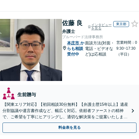
佐藤 良
東京都
インタビュー
を見る
弁護士
ブルーバード法律事務所
営業時間：0
本庄市
か
面談方法(対面・
らも相談
電話・ビデオな
9:30~17:30
受付中
ど)は応相談
（平日）
生前贈与
【関東エリア対応】【初回相談30分無料】【弁護士歴15年以上】遺産
分割協議や遺言書作成など、幅広く対応。依頼者ファーストの精神
で、ご希望を丁寧にヒアリングし、適切な解決策をご提案いたしま
す。まずは無料相談でお悩みをお聞かせください。
料金表を見る