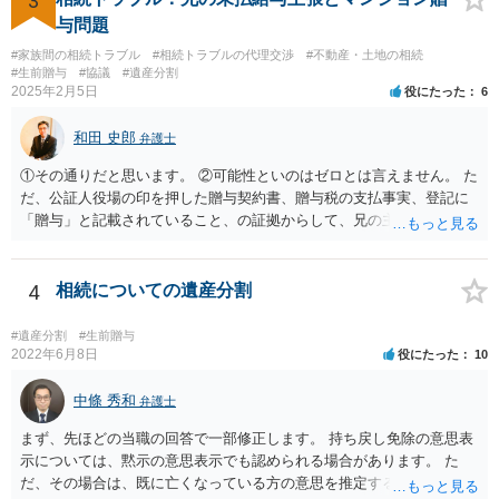
3
与問題
#家族間の相続トラブル
#相続トラブルの代理交渉
#不動産・土地の相続
#生前贈与
#協議
#遺産分割
2025年2月5日
役にたった
6
和田 史郎
弁護士
①その通りだと思います。 ②可能性といのはゼロとは言えません。 た
だ、公証人役場の印を押した贈与契約書、贈与税の支払事実、登記に
「贈与」と記載されていること、の証拠からして、兄の主張は通らな
いようには思います。 ③④その通りだと思います。 話し合いで折り合
わなければ、遺産分割調停を申し立てて進めるのがベターのような気
がしますね。
4
相続についての遺産分割
#遺産分割
#生前贈与
2022年6月8日
役にたった
10
中條 秀和
弁護士
まず、先ほどの当職の回答で一部修正します。 持ち戻し免除の意思表
示については、黙示の意思表示でも認められる場合があります。 た
だ、その場合は、既に亡くなっている方の意思を推定することになり