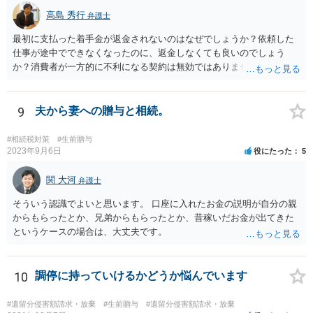
高島 秀行
弁護士
最初に支払った着手金が返金されないのはなぜでしょうか？依頼した
仕事が途中でできなくなったのに、返金しなくても良いのでしょう
か？消費者が一方的に不利になる契約は無効ではありませんか？
着手金は、前の弁護士が倒れるまでにやった仕事に応じて清算する義
務があると思います。 倒れた弁護士が所属する弁護士会に相談さ
れた方がよいと思います。 倒れた弁護士は脳梗塞で倒れたようで
9
夫から妻への贈与と相続。
すが、 判断能力があり、復代理を倒れた弁護士の判断で復代理を
選任したのか 即ち、復代理人の選任は有効なのかという問題もあ
#相続税対策
#生前贈与
ると思います。
2023年9月6日
役にたった
5
関 大河
弁護士
そういう認識でよいと思います。 口座に入れたお金の説明が自分の親
からもらったとか、兄弟からもらったとか、昔稼いだお金が出てきた
というケースの場合は、大丈夫です。
10
調停に持っていけるかどうか悩んでいます
#遺留分侵害額請求・放棄
#生前贈与
#遺留分侵害額請求・放棄