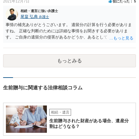
2021年12月7日
役にたった
5
相続・遺言に強い弁護士
尾畠 弘典
弁護士
事情の補充ありがとうございます。 遺留分の計算を行う必要がありま
すね。 正確な判断のためには詳細な事情をお聞きする必要がありま
す。 ご自身の遺留分の侵害があるかどうか、あるとしてどの程度の金
額となるかを正確に把握されたいのであれば、一度お近くの弁護士に
相談されるのが良いと思います。
もっとみる
生前贈与に関連する法律相談コラム
相続・遺言
生前贈与された財産がある場合、遺産分
割はどうなる？