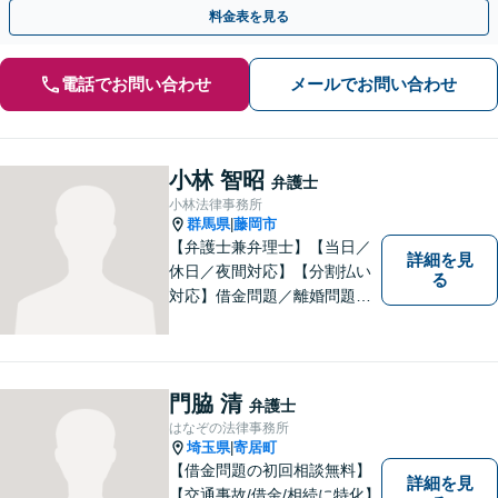
るためにも早めのご相談を。
料金表を見る
電話でお問い合わせ
メールでお問い合わせ
小林 智昭
弁護士
小林法律事務所
群馬県
藤岡市
|
【弁護士兼弁理士】【当日／
詳細を見
休日／夜間対応】【分割払い
る
対応】借金問題／離婚問題／
相続問題／企業法務など弁護
士業務も、特許／商標登録／
意匠登録など弁理士業務も、
幅広く対応。地域に根ざした
門脇 清
弁護士
法律事務所／特許事務所を目
はなぞの法律事務所
指しています。お気軽にご相
埼玉県
寄居町
|
談ください。
【借金問題の初回相談無料】
詳細を見
【交通事故/借金/相続に特化】