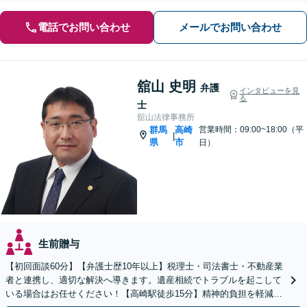
電話でお問い合わせ
メールでお問い合わせ
舘山 史明
弁護
インタビューを見
る
士
舘山法律事務所
群馬
高崎
営業時間：09:00~18:00（平
|
県
市
日）
生前贈与
【初回面談60分】【弁護士歴10年以上】税理士・司法書士・不動産業
者と連携し、適切な解決へ導きます。遺産相続でトラブルを起こして
いる場合はお任せください！【高崎駅徒歩15分】精神的負担を軽減す