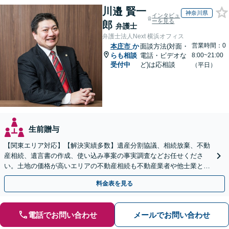
川邉 賢一
神奈川県
インタビュ
ーを見る
郎
弁護士
弁護士法人Next 横浜オフィス
営業時間：0
本庄市
か
面談方法(対面・
らも相談
電話・ビデオな
8:00~21:00
受付中
ど)は応相談
（平日）
生前贈与
【関東エリア対応】【解決実績多数】遺産分割協議、相続放棄、不動
産相続、遺言書の作成、使い込み事案の事実調査などお任せくださ
い。土地の価格が高いエリアの不動産相続も不動産業者や他士業と連
携し、適切かつ円滑に対応します【初回相談無料】
料金表を見る
電話でお問い合わせ
メールでお問い合わせ