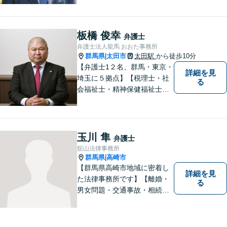
災は相談料初回無料】＼20名
以上の弁護士が所属／チーム
で連携し、問題解決に向けて
板橋 俊幸
弁護士
取り組みます。おひとりで悩
弁護士法人龍馬 おおた事務所
まずに、お気軽にお問い合わ
群馬県
太田市
太田駅
から徒歩10分
|
せください。
【弁護士1２名、群馬・東京・
詳細を見
埼玉に５拠点】【税理士・社
る
会福祉士・精神保健福祉士が
所属】 【介護・福祉事業者の
サポートに注力】【土曜・夜
間相談可能】【出張相談可
能】
玉川 隼
弁護士
舘山法律事務所
群馬県
高崎市
|
【群馬県高崎市地域に密着し
詳細を見
た法律事務所です】【離婚・
る
男女問題・交通事故・相続問
題・借金・債務整理など】
【駐車場２台無料】深刻な悩
みを抱えていらっしゃる皆様