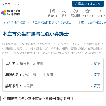
弁護士の方はこちら
ココナラへ
投稿する
探す
閲覧履歴
マイリスト
ログイン
ココナラ法律相談
埼玉県で法律相談できる弁護士
本庄市で法律相談で
本庄市の生前贈与に強い弁護士
埼玉県の本庄市で生前贈与に強い弁護士が1名見つかりました。初回面談無料や
休日面談に対応している弁護士なども掲載中。相続・遺言に関係する家族間の
相続トラブルや認知症の相続、遺産分割等の細かな分野での絞り込み検索もで
き便利です。特に金井法律事務所の金井 英幸弁護士のプロフィール情報や弁護
士費用、強みなどが注目されています。『本庄市で土日や夜間に発生した生前
エリア
埼玉県、本庄市
変更
贈与のトラブルを今すぐに弁護士に相談したい』『生前贈与のトラブル解決の
実績豊富な近くの弁護士を検索したい』『初回相談無料で生前贈与を法律相談
相談内容
相続・遺言、生前贈与
変更
できる本庄市内の弁護士に相談予約したい』などでお困りの相談者さんにおす
すめです。
詳細条件
未選択
変更
生前贈与に強い本庄市から相談可能な弁護士