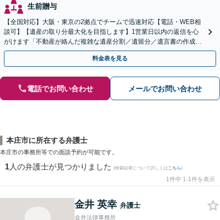
生前贈与
【全国対応】大阪・東京の2拠点でチームで迅速対応【電話・WEB相
談可】【遺産の取り分最大化を目指します】1営業日以内の返信を心
がけます「不動産が絡んだ複雑な遺産分割／遺留分／遺言書の作成・
執行／事業承継など、お任せください」【休日相談あり】
料金表を見る
電話でお問い合わせ
メールでお問い合わせ
本庄市に所在する弁護士
本庄市の事務所等での面談予約が可能です。
1
人の弁護士が見つかりました
(検索結果について詳しくは
こちら
)
1件中 1-1件を表示
金井 英幸
弁護士
金井法律事務所