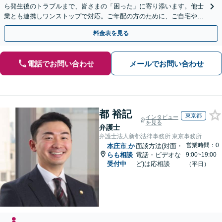
ら発生後のトラブルまで、皆さまの「困った」に寄り添います。他士
業とも連携しワンストップで対応。ご年配の方のために、ご自宅やご
近所への出張相談も実施【秘密厳守｜休日・夜間相談可】
料金表を見る
電話でお問い合わせ
メールでお問い合わせ
都 裕記
東京都
インタビュー
を見る
弁護士
弁護士法人新都法律事務所 東京事務所
営業時間：0
本庄市
か
面談方法(対面・
らも相談
電話・ビデオな
9:00~19:00
受付中
ど)は応相談
（平日）