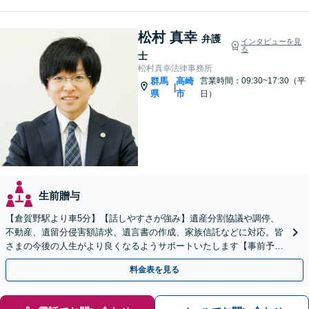
松村 真幸
弁護
インタビューを見
る
士
松村真幸法律事務所
群馬
高崎
営業時間：09:30~17:30（平
|
県
市
日）
生前贈与
【倉賀野駅より車5分】【話しやすさが強み】遺産分割協議や調停、
不動産、遺留分侵害額請求、遺言書の作成、家族信託などに対応。皆
さまの今後の人生がより良くなるようサポートいたします【事前予約
で時間外面談可】【ビデオ面談可】【初回面談無料】
料金表を見る