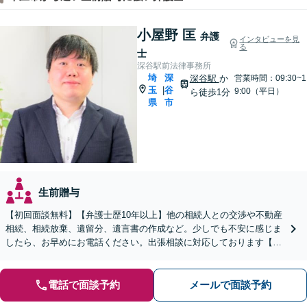
小屋野 匡
弁護
インタビューを見
る
士
深谷駅前法律事務所
埼
深
深谷駅
か
営業時間：09:30~1
玉
谷
|
9:00（平日）
ら徒歩1分
県
市
生前贈与
【初回面談無料】【弁護士歴10年以上】他の相続人との交渉や不動産
相続、相続放棄、遺留分、遺言書の作成など。少しでも不安に感じま
したら、お早めにお電話ください。出張相談に対応しております【休
日・夜間相談可】【深谷駅1分】
電話で面談予約
メールで面談予約