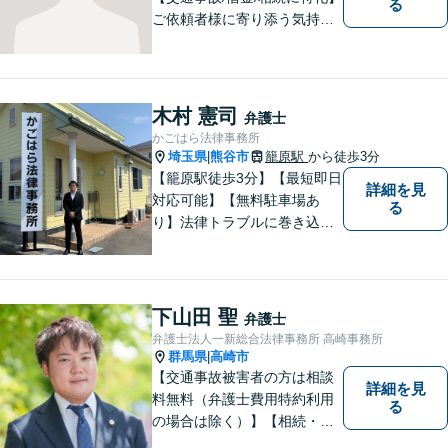
る
ご依頼者様に寄り添う気持ち
を大切にしております。交通
事故、借金問題、相続・遺言
など一般民事から刑事事件、
顧問契約まで幅広い分野に対
木村 憲司
弁護士
応しております。
かごはら法律事務所
埼玉県
熊谷市
籠原駅
から徒歩3分
|
【籠原駅徒歩3分】【最短即日
詳細を見
対応可能】【無料駐車場あ
る
り】法律トラブルに巻き込ま
れた場合は、どのようなもの
であっても早めの相談が重要
です。早めの相談がより良い
解決の鍵です。お困りごとが
下山田 聖
弁護士
ございましたら、お気軽にご
弁護士法人一新総合法律事務所 高崎事務所
相談ください。
群馬県
高崎市
|
【交通事故被害者の方は相談
詳細を見
料無料（弁護士費用特約利用
る
の場合は除く）】【相続・債
務整理・不貞慰謝料請求・労