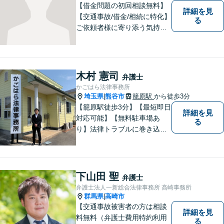
談ください。
【借金問題の初回相談無料】
詳細を見
【交通事故/借金/相続に特化】
る
ご依頼者様に寄り添う気持ち
を大切にしております。交通
事故、借金問題、相続・遺言
など一般民事から刑事事件、
顧問契約まで幅広い分野に対
木村 憲司
弁護士
応しております。
かごはら法律事務所
埼玉県
熊谷市
籠原駅
から徒歩3分
|
【籠原駅徒歩3分】【最短即日
詳細を見
対応可能】【無料駐車場あ
る
り】法律トラブルに巻き込ま
れた場合は、どのようなもの
であっても早めの相談が重要
です。早めの相談がより良い
解決の鍵です。お困りごとが
下山田 聖
弁護士
ございましたら、お気軽にご
弁護士法人一新総合法律事務所 高崎事務所
相談ください。
群馬県
高崎市
|
【交通事故被害者の方は相談
詳細を見
料無料（弁護士費用特約利用
る