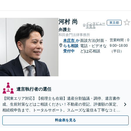
河村 尚
東京都
インタビュー
を見る
弁護士
和田倉門法律事務所
営業時間：0
本庄市
か
面談方法(対面・
らも相談
電話・ビデオな
9:00~18:00
受付中
ど)は応相談
（平日）
遺言執行者の選任
【関東エリア対応】【税理士も在籍】遺産分割協議・調停、遺言書作
成、生前対策などはご相談ください！不動産の登記、評価額の算定、
相続税申告まで、トータルサポート。スムーズな返信＆丁寧なコミュ
ニケーション◎お気軽にご相談ください。
料金表を見る