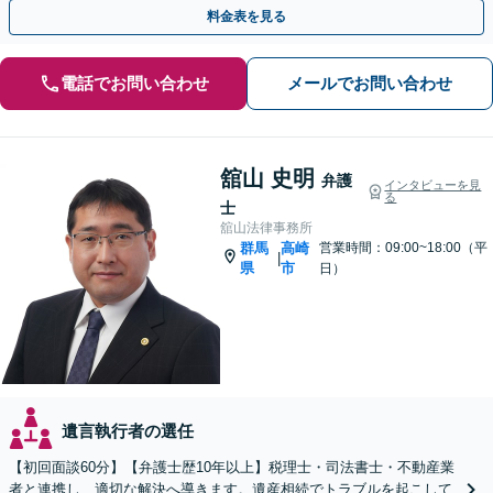
相談可】
料金表を見る
電話でお問い合わせ
メールでお問い合わせ
舘山 史明
弁護
インタビューを見
る
士
舘山法律事務所
群馬
高崎
営業時間：09:00~18:00（平
|
県
市
日）
遺言執行者の選任
【初回面談60分】【弁護士歴10年以上】税理士・司法書士・不動産業
者と連携し、適切な解決へ導きます。遺産相続でトラブルを起こして