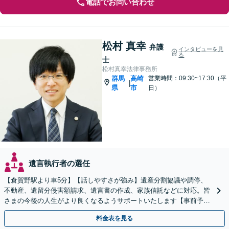
電話でお問い合わせ
松村 真幸
弁護
インタビューを見
る
士
松村真幸法律事務所
群馬
高崎
営業時間：09:30~17:30（平
|
県
市
日）
遺言執行者の選任
【倉賀野駅より車5分】【話しやすさが強み】遺産分割協議や調停、
不動産、遺留分侵害額請求、遺言書の作成、家族信託などに対応。皆
さまの今後の人生がより良くなるようサポートいたします【事前予約
で時間外面談可】【ビデオ面談可】【初回面談無料】
料金表を見る