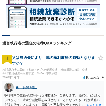
遺言執行者の選任の法律Q&Aランキング
1
父は無過失により土地の権利取得の時効となりま
すか？
#遺言執行者の選任
#相続トラブルの代理交渉
#借金返済の相談・交渉
#成年後見(生前の財産管理)
#M&A・事業承継
2020年4月7日
役にたった
6
森田 英樹
弁護士
取得時効の主張が認められる可能性が十分あります。 仮にそれが認め
られなくて 遺産分割協議を叔母と行うことになっても 特別受益の
主張を行うことによって 貴殿らが不動産を全てそのまま取得できる