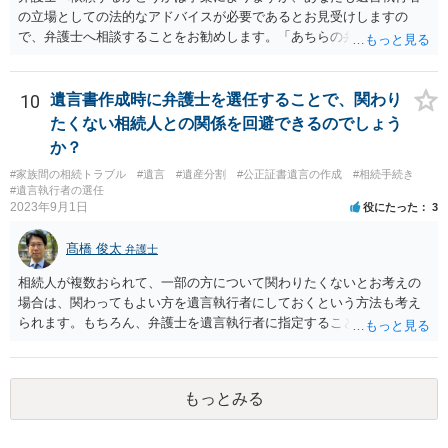
の立場としての法的なアドバイスが必要であるとお見受けしますの
で、弁護士へ相談することをお勧めします。「あちらの弁護士」（元
嫁と娘の弁護士のことでしょうか）へ聴いても、自分に有利な主張や
誘導しかしてこないと思います。
10
遺言書作成時に弁護士を選任することで、関わり
たくない相続人との関係を回避できるのでしょう
か？
#家族間の相続トラブル
#遺言
#遺産分割
#公正証書遺言の作成
#相続手続き
#遺言執行者の選任
2023年9月1日
役にたった
3
髙橋 俊太
弁護士
相続人が複数おられて、一部の方について関わりたくないとお考えの
場合は、関わってもよい方を遺言執行者にしておくという方法も考え
られます。もちろん、弁護士を遺言執行者に指定することもできます
が、（関わってもよい）相続人を遺言執行者に指定しておいて、その
方に再委任の権限を付与しておくという方法もあります。 一度、弁護
士に直接ご相談されることをお勧めいたします。
もっとみる