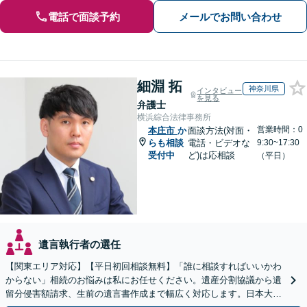
電話で面談予約
メールでお問い合わせ
細淵 拓
神奈川県
インタビュー
を見る
弁護士
横浜綜合法律事務所
営業時間：0
本庄市
か
面談方法(対面・
らも相談
電話・ビデオな
9:30~17:30
受付中
ど)は応相談
（平日）
遺言執行者の選任
【関東エリア対応】【平日初回相談無料】「誰に相談すればいいかわ
からない」相続のお悩みは私にお任せください。遺産分割協議から遺
留分侵害額請求、生前の遺言書作成まで幅広く対応します。日本大通