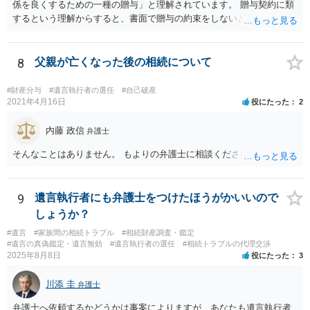
係を良くするための一種の贈与」と理解されています。 贈与契約に類
するという理解からすると、書面で贈与の約束をしないと相手方は支
払いを請求できません。 反面、実際に支払ったあとから返金を求める
ことは困難です。 くれぐれも今後お気をつけください。 弁護士に対応
を依頼されるのも悪くはありませんが、感情的な理由が強いと思いま
8
父親が亡くなった後の相続について
すので法的観点から説得を試みても解決は難しいように思います。
#財産分与
#遺言執行者の選任
#自己破産
2021年4月16日
役にたった
2
内藤 政信
弁護士
そんなことはありません。 もよりの弁護士に相談ください。
9
遺言執行者にも弁護士をつけたほうがかいいので
しょうか？
#遺言
#家族間の相続トラブル
#相続財産調査・鑑定
#遺言の真偽鑑定・遺言無効
#遺言執行者の選任
#相続トラブルの代理交渉
2025年8月8日
役にたった
3
川添 圭
弁護士
弁護士へ依頼するかどうかは事案によりますが、あなたも遺言執行者