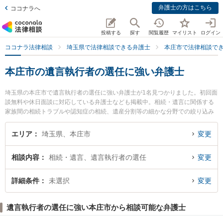
弁護士の方はこちら
ココナラへ
投稿する
探す
閲覧履歴
マイリスト
ログイン
ココナラ法律相談
埼玉県で法律相談できる弁護士
本庄市で法律相談で
本庄市の遺言執行者の選任に強い弁護士
埼玉県の本庄市で遺言執行者の選任に強い弁護士が1名見つかりました。初回面
談無料や休日面談に対応している弁護士なども掲載中。相続・遺言に関係する
家族間の相続トラブルや認知症の相続、遺産分割等の細かな分野での絞り込み
検索もでき便利です。特に金井法律事務所の金井 英幸弁護士のプロフィール情
報や弁護士費用、強みなどが注目されています。『本庄市で土日や夜間に発生
エリア
埼玉県、本庄市
変更
した遺言執行者の選任のトラブルを今すぐに弁護士に相談したい』『遺言執行
者の選任のトラブル解決の実績豊富な近くの弁護士を検索したい』『初回相談
相談内容
相続・遺言、遺言執行者の選任
変更
無料で遺言執行者の選任を法律相談できる本庄市内の弁護士に相談予約した
い』などでお困りの相談者さんにおすすめです。
詳細条件
未選択
変更
遺言執行者の選任に強い本庄市から相談可能な弁護士