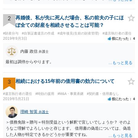
ことが可能でしょう。
2
再婚後、私が先に死んだ場合、私の前夫の子にほ
ぼ全ての財産を相続させることは可能？
#財産分与
#自筆証書遺言の作成
#成年後見(生前の財産管理)
#遺言執行者の選任
2019年9月3日
役にたった
4
内藤 政信
弁護士
最初は調停からやります。
3
相続における15年前の借用書の効力について
#遺言執行者の選任
#時効の援用
#M&A・事業承継
#契約書・借用書なし
2019年5月21日
役にたった
4
理崎 智英
弁護士
＞債務免除＝贈与＝特別受益という解釈で宜しいでしょうか？ そのよ
うなご理解でよろしいかと存じます。 借用書の偽造については、偽造
した人物が特定できるかどうかが重要ですね。