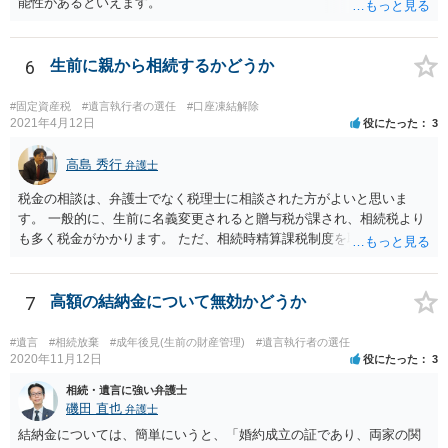
能性があるといえます。
6
生前に親から相続するかどうか
#固定資産税
#遺言執行者の選任
#口座凍結解除
2021年4月12日
役にたった
3
高島 秀行
弁護士
税金の相談は、弁護士でなく税理士に相談された方がよいと思いま
す。 一般的に、生前に名義変更されると贈与税が課され、相続税より
も多く税金がかかります。 ただ、相続時精算課税制度を取れば、実質
的に相続税と同等の税金で済む可能性があります。 実際に税理士にど
ういう場合にどれくらい税金がかかるか計算してもらって どういう方
針を取るか決められたらよいと思います。
7
高額の結納金について無効かどうか
#遺言
#相続放棄
#成年後見(生前の財産管理)
#遺言執行者の選任
2020年11月12日
役にたった
3
相続・遺言に強い弁護士
磯田 直也
弁護士
結納金については、簡単にいうと、「婚約成立の証であり、両家の関