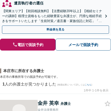
遺言執行者の選任
【関東エリア】【初回相談無料】【法曹経験20年以上】【相続セミナ
ーの講師】税理士資格をもった経験豊富な弁護士が、円滑な相続手続
きをサポートいたします「生前対策／遺言書・家族信託に対応」「遺
産整理業務の代行あり」【電話相談】
料金表を見る
電話で面談予約
メールで面談予約
本庄市に所在する弁護士
本庄市の事務所等での面談予約が可能です。
1
人の弁護士が見つかりました
(検索結果について詳しくは
こちら
)
1件中 1-1件を表示
金井 英幸
弁護士
金井法律事務所