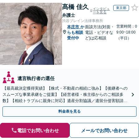
髙橋 佳久
東京都
インタビュ
ーを見る
弁護士
渋谷ブレイン法律事務所
営業時間：0
本庄市
か
面談方法(対面・
らも相談
電話・ビデオな
9:00~18:00
受付中
ど)は応相談
（平日）
遺言執行者の選任
【最高裁決定獲得実績】【株式・不動産の相続に強み】【後継者への
スムーズな事業承継をご提案】【経営者様・株主様からのご相談多
数】【相続トラブルに親身に対応】遺産分割協議／遺留分侵害額請求
／遺言書作成も丁寧に対応【40分相談無料】【渋谷駅3分】
料金表を見る
電話でお問い合わせ
メールでお問い合わせ