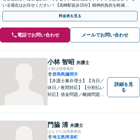
いる場合はお任せください！【高崎駅徒歩15分】精神的負担を軽減す
るためにも早めのご相談を。
料金表を見る
電話でお問い合わせ
メールでお問い合わせ
小林 智昭
弁護士
小林法律事務所
群馬県
藤岡市
|
【弁護士兼弁理士】【当日／
詳細を見
休日／夜間対応】【分割払い
る
対応】借金問題／離婚問題／
相続問題／企業法務など弁護
士業務も、特許／商標登録／
意匠登録など弁理士業務も、
幅広く対応。地域に根ざした
門脇 清
弁護士
法律事務所／特許事務所を目
はなぞの法律事務所
指しています。お気軽にご相
埼玉県
寄居町
|