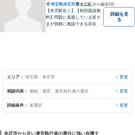
埼玉県
本庄市
本庄駅
から徒歩2分
|
【本庄駅近く】【初回面談無
詳細を見
料】問題に直面している皆さ
る
まが気軽に相談できる存在に
なります。離婚問題／相続問
題／交通事故など、幅広いト
ラブルに対応。【当日／夜間
／休日対応可能】公平・公正
な立場から、事件の見通しを
正確に伝えます。お気軽にご
相談ください。
エリア
埼玉県、本庄市
変更
相談内容
相続・遺言、遺言執行者の選任
変更
詳細条件
未選択
変更
本庄市から近い遺言執行者の選任に強い弁護士