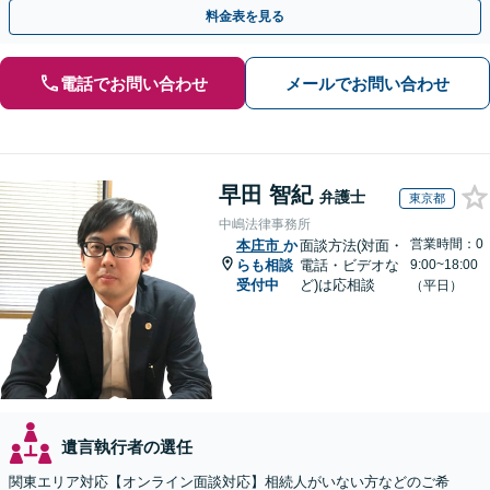
り駅直結でアクセス良好。
料金表を見る
電話でお問い合わせ
メールでお問い合わせ
早田 智紀
弁護士
東京都
中嶋法律事務所
営業時間：0
本庄市
か
面談方法(対面・
らも相談
電話・ビデオな
9:00~18:00
受付中
ど)は応相談
（平日）
遺言執行者の選任
関東エリア対応【オンライン面談対応】相続人がいない方などのご希