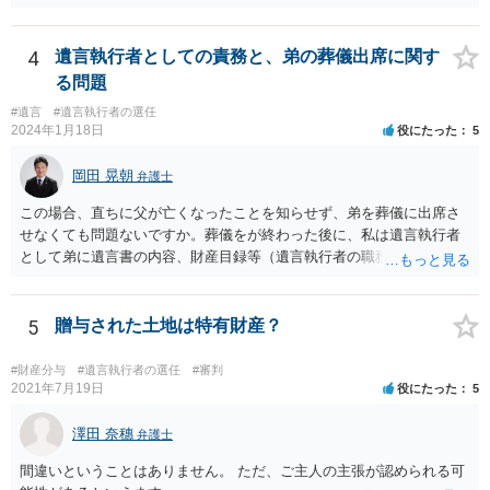
4
遺言執行者としての責務と、弟の葬儀出席に関す
る問題
#遺言
#遺言執行者の選任
2024年1月18日
役にたった
5
岡田 晃朝
弁護士
この場合、直ちに父が亡くなったことを知らせず、弟を葬儀に出席さ
せなくても問題ないですか。葬儀をが終わった後に、私は遺言執行者
として弟に遺言書の内容、財産目録等（遺言執行者の職務）を知らせ
ればよいですか。 葬儀は喪主が主催する行事ですから、誰を参加させ
るかは喪主の自由です。 呼ばなくてもかまいません。 そもそも、そう
いう法律関係にありません。 遺言の内容と遺産の総額の通知、公正証
5
贈与された土地は特有財産？
書でない場合は遺言の検認については、執行者に通知義務があるの
で、対応しましょう。 そのあとは遺留分の請求などがあればそれへの
#財産分与
#遺言執行者の選任
#審判
対応となるでしょう。
2021年7月19日
役にたった
5
澤田 奈穗
弁護士
間違いということはありません。 ただ、ご主人の主張が認められる可