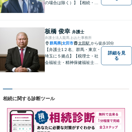
の場合は除く）】【相続・債
務整理・不貞慰謝料請求・労
災は相談料初回無料】＼20名
以上の弁護士が所属／チーム
で連携し、問題解決に向けて
板橋 俊幸
弁護士
取り組みます。おひとりで悩
弁護士法人龍馬 おおた事務所
まずに、お気軽にお問い合わ
群馬県
太田市
太田駅
から徒歩10分
|
せください。
【弁護士1２名、群馬・東京・
詳細を見
埼玉に５拠点】【税理士・社
る
会福祉士・精神保健福祉士が
所属】 【介護・福祉事業者の
サポートに注力】【土曜・夜
間相談可能】【出張相談可
能】
相続に関する診断ツール