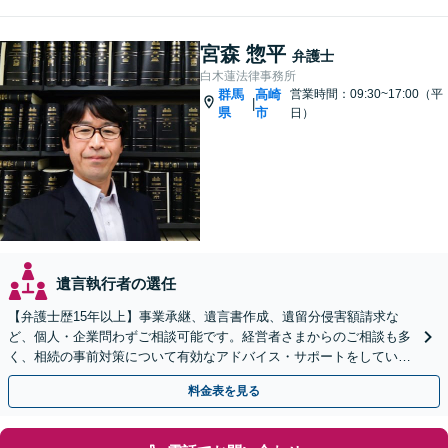
宮森 惣平
弁護士
白木蓮法律事務所
群馬
高崎
営業時間：09:30~17:00（平
|
県
市
日）
遺言執行者の選任
【弁護士歴15年以上】事業承継、遺言書作成、遺留分侵害額請求な
ど、個人・企業問わずご相談可能です。経営者さまからのご相談も多
く、相続の事前対策について有効なアドバイス・サポートをしていま
す。ぜひご相談ください。【セカンドオピニオン対応可】
料金表を見る