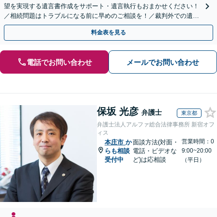
望を実現する遺言書作成をサポート・遺言執行もおまかせください！
／相続問題はトラブルになる前に早めのご相談を！／裁判外での遺産
分割協議の経験多数【完全個室】
料金表を見る
電話でお問い合わせ
メールでお問い合わせ
保坂 光彦
弁護士
東京都
弁護士法人アルファ総合法律事務所 新宿オフ
ィス
営業時間：0
本庄市
か
面談方法(対面・
らも相談
電話・ビデオな
9:00~20:00
受付中
ど)は応相談
（平日）