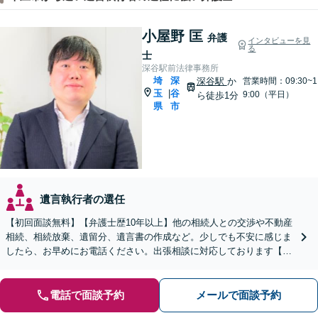
小屋野 匡
弁護
インタビューを見
る
士
深谷駅前法律事務所
埼
深
深谷駅
か
営業時間：09:30~1
玉
谷
|
9:00（平日）
ら徒歩1分
県
市
遺言執行者の選任
【初回面談無料】【弁護士歴10年以上】他の相続人との交渉や不動産
相続、相続放棄、遺留分、遺言書の作成など。少しでも不安に感じま
したら、お早めにお電話ください。出張相談に対応しております【休
日・夜間相談可】【深谷駅1分】
電話で面談予約
メールで面談予約