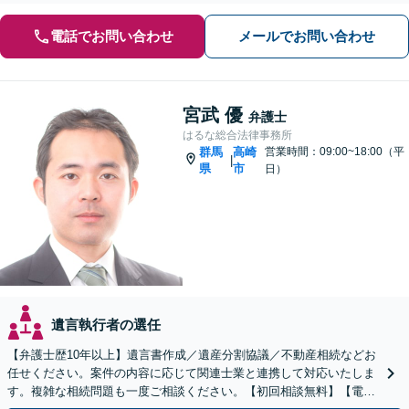
電話でお問い合わせ
メールでお問い合わせ
宮武 優
弁護士
はるな総合法律事務所
群馬
高崎
営業時間：09:00~18:00（平
|
県
市
日）
遺言執行者の選任
【弁護士歴10年以上】遺言書作成／遺産分割協議／不動産相続などお
任せください。案件の内容に応じて関連士業と連携して対応いたしま
す。複雑な相続問題も一度ご相談ください。【初回相談無料】【電話