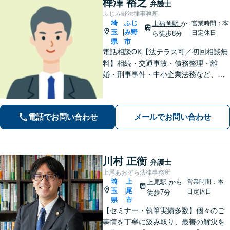
樺澤 裕之
弁護士
ふじみ野法律事務所
埼
ふじ
上福岡駅
か
営業時間：本
玉
み野
|
日定休日
ら徒歩8分
県
市
電話相談OK【法テラス可／初回相談無
料】相続・交通事故・債務整理・離
婚・刑事事件・中小企業法務など、お
困りごとは気兼ねなくご相談くださ
い！一人ひとり真摯に向き合い、解決
へと導きます【休日夜間対応】【上福
電話でお問い合わせ
メールでお問い合わせ
岡駅8分】【駐車場あり】
川村 正衡
弁護士
上尾あおぞら法律事務所
埼
上
上尾駅
から
営業時間：本
玉
尾
|
日定休日
徒歩7分
県
市
【セミナー・執筆実績多数】個々のご
事情を丁寧に汲み取り、最善の解決を