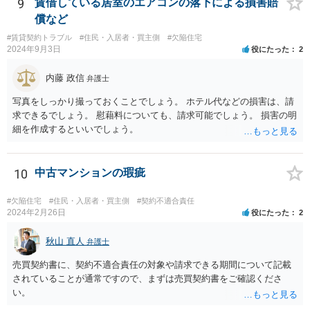
く必要があります。 まず行うべきは、領収書などの損害を直接的に証
9
賃借している居室のエアコンの落下による損害賠
明する資料の準備。 次に該当の損害項目が、法律上の損害賠償請求の
償など
範囲に該当することを疎明する前例（判例等）を調査するという形に
#賃貸契約トラブル
#住民・入居者・買主側
#欠陥住宅
なると思われます。 相談者さんが自身で行うことが困難であれば、最
2024年9月3日
役にたった
2
寄りの法律事務所に相談に行かれることをお勧めします。
内藤 政信
弁護士
写真をしっかり撮っておくことでしょう。 ホテル代などの損害は、請
求できるでしょう。 慰藉料についても、請求可能でしょう。 損害の明
細を作成するといいでしょう。
10
中古マンションの瑕疵
#欠陥住宅
#住民・入居者・買主側
#契約不適合責任
2024年2月26日
役にたった
2
秋山 直人
弁護士
売買契約書に、契約不適合責任の対象や請求できる期間について記載
されていることが通常ですので、まずは売買契約書をご確認くださ
い。