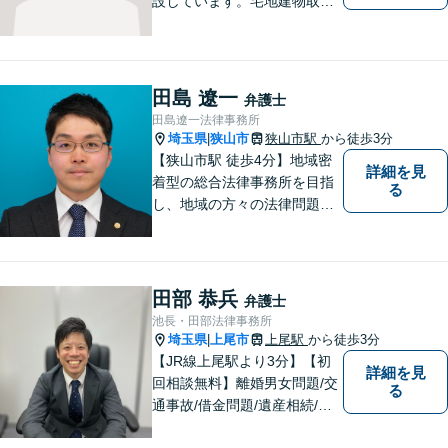
設しています。宅地建物取引
主任者として不動産売買、競
売事件を手掛けてきました。
不動産関係が得意です。
田島 遼一
弁護士
田島遼一法律事務所
埼玉県
狭山市
狭山市駅
から徒歩3分
|
【狭山市駅 徒歩4分】地域密
詳細を見
着型の総合法律事務所を目指
る
し、地域の方々の法律問題を
迅速かつ良い解決に導けるよ
う最善を尽くします。 法律問
題でお悩みのことがあればお
気軽にご相談ください。
田部 恭兵
弁護士
池長・田部法律事務所
埼玉県
上尾市
上尾駅
から徒歩3分
|
【JR線上尾駅より3分】【初
詳細を見
回相談無料】離婚男女問題/交
る
通事故/借金問題/遺産相続/債
権回収を中心とした幅広い分