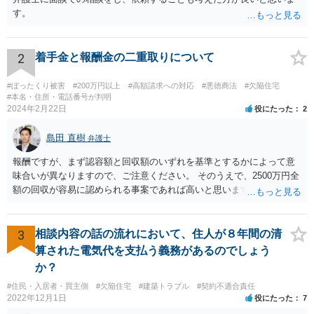
す。
2
着手金と報酬金の二重取りについて
#ぼったくり被害
#200万円以上
#高額請求への対応
#悪徳商法
#欠陥住宅
#本名・住所・電話番号が判明
2024年2月22日
役にたった
2
島田 直樹
弁護士
報酬ですが、まず認容額と回収額のいずれを基準とするかによって意
味合いが異なりますので、ご注意ください。 そのうえで、2500万円全
額の回収が容易に認められる事案であれば高いと思います。 他方、回
収が容易に認められない事案であれば、回収額の20％の報酬は決して
高いとは思えません。
3
相談内容の話の流れにおいて、住人が８年間の清
算された電気代を支払う義務があるのでしょう
か？
#住民・入居者・買主側
#欠陥住宅
#建築トラブル
#契約不適合責任
2022年12月1日
役にたった
7