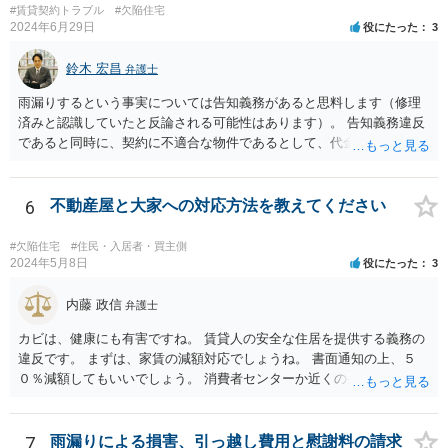
#賃貸契約トラブル
#欠陥住宅
2024年6月29日
役にたった
3
鈴木 宏昌
弁護士
雨漏りするという事実については告知義務があると思料します（修理
済みと認識していたと反論される可能性はあります）。 告知義務違反
であると同時に、契約に不適合な物件であるとして、代金（賃料）減
額・損害賠償・契約解除権が発生する可能性はあります（民法562～56
4条）。 お店の営業内容や雨漏りの程度も関係するため、具体的事情
を把握できる資料等を以て弁護士に相談することをお勧めいたしま
6
不動産屋と大家への対応方法を教えてください
す。
#欠陥住宅
#住民・入居者・買主側
2024年5月8日
役にたった
3
内藤 政信
弁護士
カビは、健康にも有害ですね。 賃貸人の安全な住居を提供する義務の
違反です。 まずは、家賃の減額対応でしょうね。 書面通知の上、５
０％減額してもいいでしょう。 消費者センターか近くの弁護士に相談
してもいいでしょう。
7
雨漏りによる損害、引っ越し費用と慰謝料の請求