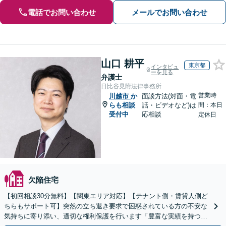
電話でお問い合わせ
メールでお問い合わせ
山口 耕平
東京都
インタビュ
ーを見る
弁護士
日比谷見附法律事務所
営業時
川越市
か
面談方法(対面・電
らも相談
話・ビデオなど)は
間：本日
受付中
応相談
定休日
欠陥住宅
【初回相談30分無料】【関東エリア対応】【テナント側・賃貸人側ど
ちらもサポート可】突然の立ち退き要求で困惑されている方の不安な
気持ちに寄り添い、適切な権利保護を行います「豊富な実績を持つ弁