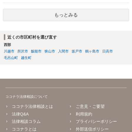
もっとみる
近くの市区町村を選び直す
西部
川越市
所沢市
飯能市
狭山市
入間市
坂戸市
鶴ヶ島市
日高市
毛呂山町
越生町
ココナラ法律相談について
ココナラ法律相談とは
ご意見・ご要望
法律Q&A
利用規約
法律相談コラム
プライバシーポリシー
ココナラとは
外部送信ポリシー