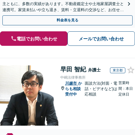
主ともに、多数の実績があります。不動産鑑定士や土地家屋調査士と
連携可。家賃未払いや立ち退き、賃料・立退料の交渉など、お任せく
ださい【事前予約で休日・夜間面談可】【WEB面談可】
料金表を見る
電話でお問い合わせ
メールでお問い合わせ
早田 智紀
弁護士
東京都
中嶋法律事務所
営業時
川越市
か
面談方法(対面・電
らも相談
話・ビデオなど)は
間：本日
受付中
応相談
定休日