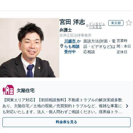
宮田 洋志
東京都
インタビュ
ーを見る
弁護士
水津正臣法律事務所
営業時
川越市
か
面談方法(対面・電
らも相談
話・ビデオなど)は
間：本日
受付中
応相談
定休日
欠陥住宅
【関東エリア対応】【初回相談無料】不動産トラブルの解決実績多数
あり。欠陥住宅／土地の瑕疵／売買契約トラブルなど、複雑な事案に
も対応いたします。法人・個人問わずご相談ください。境界線トラブ
ルも多くの対応実績あり。【電話相談・Web面談可】
料金表を見る