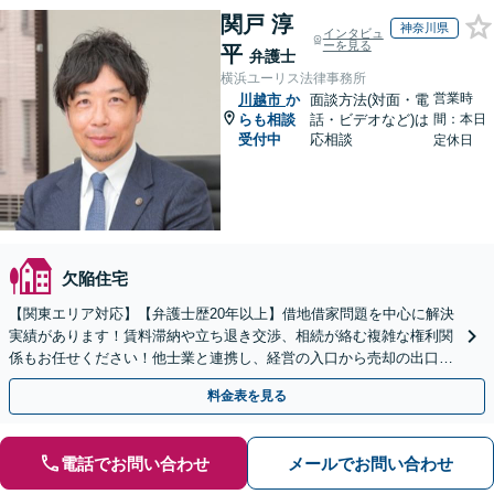
関戸 淳
神奈川県
インタビュ
ーを見る
平
弁護士
横浜ユーリス法律事務所
営業時
川越市
か
面談方法(対面・電
らも相談
話・ビデオなど)は
間：本日
受付中
応相談
定休日
欠陥住宅
【関東エリア対応】【弁護士歴20年以上】借地借家問題を中心に解決
実績があります！賃料滞納や立ち退き交渉、相続が絡む複雑な権利関
係もお任せください！他士業と連携し、経営の入口から売却の出口ま
で一貫サポート【夜間や休日相談も対応可能】
料金表を見る
電話でお問い合わせ
メールでお問い合わせ