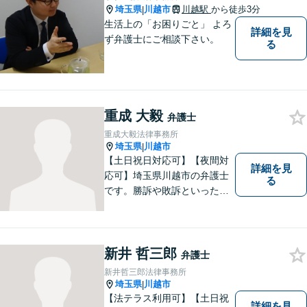
埼玉県
川越市
川越駅
から徒歩3分
|
生活上の「お困りごと」 よろ
詳細を見
ず弁護士にご相談下さい。
る
重成 大毅
弁護士
重成大毅法律事務所
埼玉県
川越市
|
【土日祝日対応可】【夜間対
詳細を見
応可】埼玉県川越市の弁護士
る
です。勝訴や敗訴といった結
果にかかわらず、依頼者の心
にある憤りや不安を取り除き
ます。ぜひ一度ご相談くださ
い。
新井 哲三郎
弁護士
新井哲三郎法律事務所
埼玉県
川越市
|
【法テラス利用可】【土日祝
詳細を見