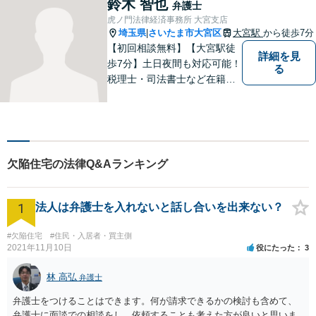
鈴木 智也
弁護士
います。そんな時は、お気軽
虎ノ門法律経済事務所 大宮支店
に私にご相談ください。
埼玉県
さいたま市大宮区
大宮駅
から徒歩7分
|
【初回相談無料】【大宮駅徒
詳細を見
歩7分】土日夜間も対応可能！
る
税理士・司法書士など在籍で
ワンストップサービスを実
現。ふるさと埼玉で、皆様の
人生のお困りごとを解決しま
す。まずはご相談をお聞かせ
ください。
欠陥住宅の法律Q&Aランキング
1
法人は弁護士を入れないと話し合いを出来ない？
#欠陥住宅
#住民・入居者・買主側
2021年11月10日
役にたった
3
林 高弘
弁護士
弁護士をつけることはできます。何が請求できるかの検討も含めて、
弁護士に面談での相談をし、依頼することも考えた方が良いと思いま