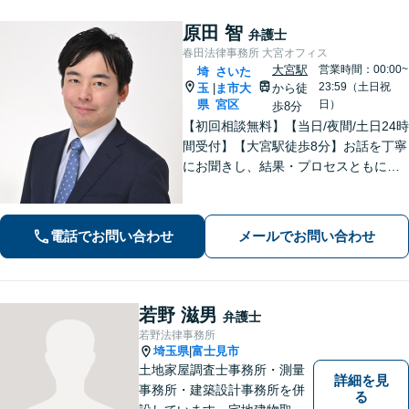
原田 智
弁護士
春田法律事務所 大宮オフィス
大宮駅
営業時間：00:00~
埼
さいた
23:59（土日祝
玉
ま市大
から徒
|
県
宮区
日）
歩8分
【初回相談無料】【当日/夜間/土日24時
間受付】【大宮駅徒歩8分】お話を丁寧
にお聞きし、結果・プロセスともにご
満足していただけるサービスを提供い
たします。
電話でお問い合わせ
メールでお問い合わせ
若野 滋男
弁護士
若野法律事務所
埼玉県
富士見市
|
土地家屋調査士事務所・測量
詳細を見
事務所・建築設計事務所を併
る