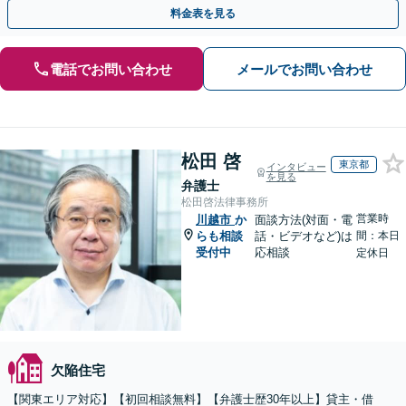
護士チームによる総合的サポート」【休日・夜間相談可】
料金表を見る
電話でお問い合わせ
メールでお問い合わせ
松田 啓
東京都
インタビュー
を見る
弁護士
松田啓法律事務所
営業時
川越市
か
面談方法(対面・電
らも相談
話・ビデオなど)は
間：本日
受付中
応相談
定休日
欠陥住宅
【関東エリア対応】【初回相談無料】【弁護士歴30年以上】貸主・借