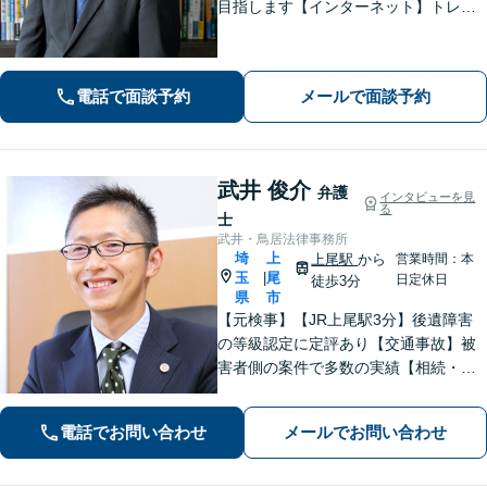
目指します【インターネット】トレン
ト問題・悪質な書き込み・風評被害な
ど、迅速な対応を心掛けます【離婚問
題】検討段階、協議から訴訟まで。あ
電話で面談予約
メールで面談予約
らゆるフェーズに対応【上尾駅7分】
武井 俊介
弁護
インタビューを見
る
士
武井・鳥居法律事務所
埼
上
上尾駅
から
営業時間：本
玉
尾
|
日定休日
徒歩3分
県
市
【元検事】【JR上尾駅3分】後遺障害
の等級認定に定評あり【交通事故】被
害者側の案件で多数の実績【相続・遺
言】紛争解決、遺言書作成をサポート
【刑事事件】検事経験・豊富な実績、
電話でお問い合わせ
メールでお問い合わせ
スピーディーな接見が強み、上尾警察
署5分【初回面談30分無料】