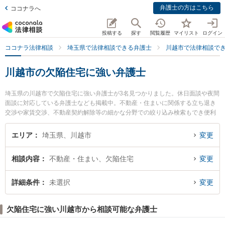
弁護士の方はこちら
ココナラへ
投稿する
探す
閲覧履歴
マイリスト
ログイン
ココナラ法律相談
埼玉県で法律相談できる弁護士
川越市で法律相談で
川越市の欠陥住宅に強い弁護士
埼玉県の川越市で欠陥住宅に強い弁護士が3名見つかりました。休日面談や夜間
面談に対応している弁護士なども掲載中。不動産・住まいに関係する立ち退き
交渉や家賃交渉、不動産契約解除等の細かな分野での絞り込み検索もでき便利
です。特に小手の森法律事務所の手島 康了弁護士や重成大毅法律事務所の重成
大毅弁護士、新井哲三郎法律事務所の新井 哲三郎弁護士のプロフィール情報や
エリア
埼玉県、川越市
変更
弁護士費用、強みなどが注目されています。『川越市で土日や夜間に発生した
欠陥住宅のトラブルを今すぐに弁護士に相談したい』『欠陥住宅のトラブル解
相談内容
不動産・住まい、欠陥住宅
変更
決の実績豊富な近くの弁護士を検索したい』『初回相談無料で欠陥住宅を法律
相談できる川越市内の弁護士に相談予約したい』などでお困りの相談者さんに
おすすめです。
詳細条件
未選択
変更
欠陥住宅に強い川越市から相談可能な弁護士