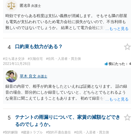
匿名B
弁護士
時効ですからある程度は支払い義務が消滅します。 そもそも隣の部屋
も電気が支払われているため電力会社に損失がないので、不当利得も
難しいのではないでしょうか。 結果として電力会社に支払拒絶をする
と回答してもいいと思います。
4
口約束も効力がある？
#立ち退き交渉
#欠陥住宅
#住民・入居者・買主側
2021年11月26日
役にたった
4
草木 良文
弁護士
録音の内容で、相手が約束をしたといえれば証拠となります。 話の録
音の場合、部分的にしか録音していないと、どちらとでもとれるよう
な発言に聞こえてしまうこともあります。 初めて録音を聞いた第三者
から見て、相手が約束したといえるかどうかが重要です。
5
テナントの雨漏りについて、家賃の減額などでき
るのでしょうか。
#契約解除
#建築トラブル
#契約不適合責任
#住民・入居者・買主側