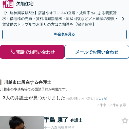
欠陥住宅
【牛込神楽坂駅3分】店舗やオフィスの立退・賃料不払による明渡請
求・借地権の売買・賃料増減額請求・原状回復など／不動産の売買・
賃貸借のトラブルでお困りの方はご相談を【完全個室】
料金表を見る
電話でお問い合わせ
メールでお問い合わせ
川越市に所在する弁護士
川越市の事務所等での面談予約が可能です。
3
人の弁護士が見つかりました
(検索結果について詳しくは
こちら
)
3件中 1-3件を表示
手島 康了
弁護士
小手の森法律事務所