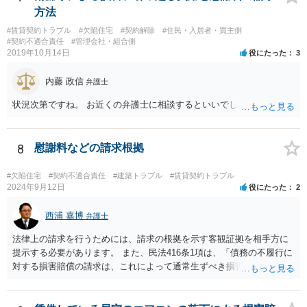
方法
#賃貸契約トラブル
#欠陥住宅
#契約解除
#住民・入居者・買主側
#契約不適合責任
#管理会社・組合側
2019年10月14日
役にたった
3
内藤 政信
弁護士
状況次第ですね。 お近くの弁護士に相談するといいでしょう。
8
慰謝料などの請求根拠
#欠陥住宅
#契約不適合責任
#建築トラブル
#賃貸契約トラブル
2024年9月12日
役にたった
2
西浦 嘉博
弁護士
法律上の請求を行うためには、請求の根拠を示す客観証拠を相手方に
提示する必要があります。 また、民法416条1項は、「債務の不履行に
対する損害賠償の請求は、これによって通常生ずべき損害の賠償をさ
せることをその目的とする」と規定していますので、相談者さんの請
求が「通常生ずべき損害」の範囲に該当することを主張・疎明してい