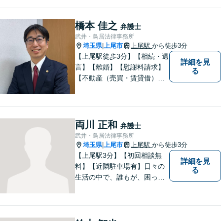
野を取り扱っております。皆
様に安心していただけるよう
に無料相談を時間を区切らず
橋本 佳之
弁護士
に設けております。ぜひ、お
武井・鳥居法律事務所
気軽にご相談ください。
埼玉県
上尾市
上尾駅
から徒歩3分
|
【上尾駅徒歩3分】【相続・遺
詳細を見
言】【離婚】【慰謝料請求】
る
【不動産（売買・賃貸借）】
ほか、民事・家事事件全般に
ご対応させていだきます。ま
ずはお気軽にご相談下さい。
両川 正和
弁護士
武井・鳥居法律事務所
埼玉県
上尾市
上尾駅
から徒歩3分
|
【上尾駅3分】【初回相談無
詳細を見
料】【近隣駐車場有】日々の
る
生活の中で、誰もが、困っ
て、悩んで、どうしたらいい
かわからなくて、途方に暮れ
て、何がなんだかわからなく
なってしまうことがあると思