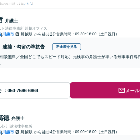
果について詳しくは
こちら
)
哲
弁護士
スト法律事務所 川越オフィス
県
川越市
川越駅
から徒歩2分
営業時間：09:30~18:00（土日祝日）
|
逮捕・勾留の準抗告
料金表を見る
相談無料／全国どこでもスピード対応】元検事の弁護士が率いる刑事事件専
。
せ
メール
高徳
弁護士
人心 川越法律事務所
県
川越市
川越駅
から徒歩4分
営業時間：09:00~18:00（土日祝日）
|