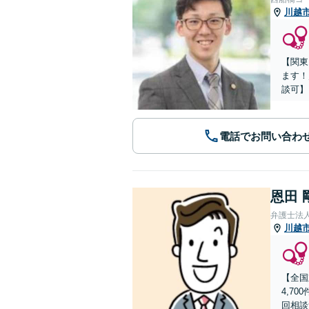
川越
【関東
ます！
談可】
電話でお問い合わ
恩田 
弁護士法
川越
【全国
4,7
回相談