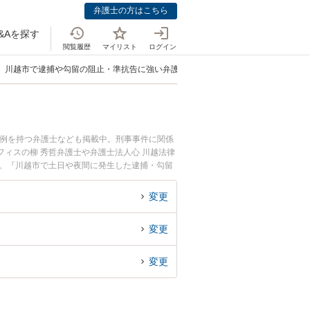
弁護士の方はこちら
&Aを探す
閲覧履歴
マイリスト
ログイン
川越市で逮捕や勾留の阻止・準抗告に強い弁護士
事例を持つ弁護士なども掲載中。刑事事件に関係
ィスの柳 秀哲弁護士や弁護士法人心 川越法律
す。『川越市で土日や夜間に発生した逮捕・勾留
い』『初回相談無料で逮捕・勾留の準抗告を法律
変更
変更
変更