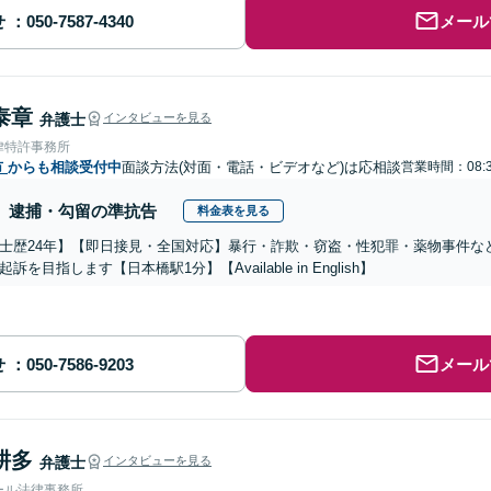
せ
メール
泰章
弁護士
インタビューを見る
律特許事務所
市
からも相談受付中
面談方法(対面・電話・ビデオなど)は応相談
営業時間：08:
逮捕・勾留の準抗告
料金表を見る
士歴24年】【即日接見・全国対応】暴行・詐欺・窃盗・性犯罪・薬物事件な
訴を目指します【日本橋駅1分】【Available in English】
せ
メール
耕多
弁護士
インタビューを見る
ール法律事務所