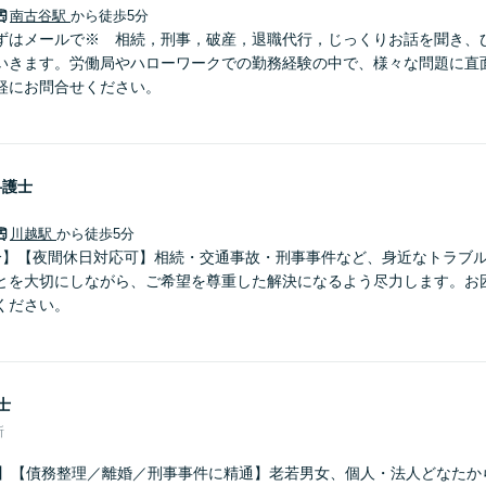
南古谷駅
から徒歩5分
ずはメールで※ 相続，刑事，破産，退職代行，じっくりお話を聞き、
いきます。労働局やハローワークでの勤務経験の中で、様々な問題に直
軽にお問合せください。
弁護士
川越駅
から徒歩5分
分】【夜間休日対応可】相続・交通事故・刑事事件など、身近なトラブ
とを大切にしながら、ご希望を尊重した解決になるよう尽力します。お
ください。
士
所
分】【債務整理／離婚／刑事事件に精通】老若男女、個人・法人どなたか