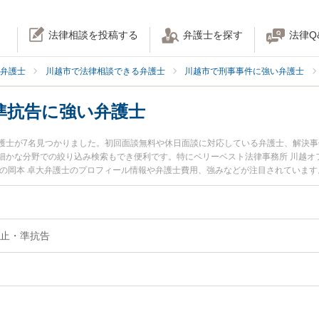
法律相談を投稿する
弁護士を探す
法律Q
弁護士
川越市で法律相談できる弁護士
川越市で刑事事件に強い弁護士
準抗告に強い弁護士
護士が7名見つかりました。初回面談無料や休日面談に対応している弁護士、解決
細かな分野での絞り込み検索もでき便利です。特にベリーベスト法律事務所 川越オフ
所の岡本 卓大弁護士のプロフィール情報や弁護士費用、強みなどが注目されていま
たい』『逮捕・勾留の準抗告のトラブル解決の実績豊富な近くの弁護士を検索した
』などでお困りの相談者さんにおすすめです。
止・準抗告