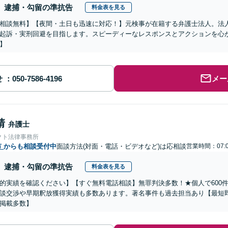
逮捕・勾留の準抗告
料金表を見る
相談無料】【夜間・土日も迅速に対応！】元検事が在籍する弁護士法人。法
起訴・実刑回避を目指します。スピーディーなレスポンスとアクションを心
】
せ
メー
靖
弁護士
クト法律事務所
市
からも相談受付中
面談方法(対面・電話・ビデオなど)は応相談
営業時間：07:
逮捕・勾留の準抗告
料金表を見る
的実績を確認ください】【すぐ無料電話相談】無罪判決多数！★個人で600
談交渉や早期釈放獲得実績も多数あります。著名事件も過去担当あり【最短
掲載多数】