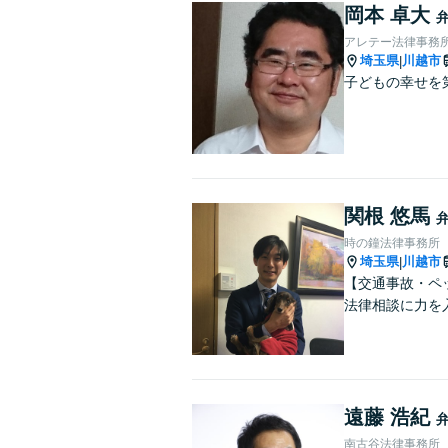
岡本 卓大
アレテー法律事務
埼玉県
川越市
|
子どもの幸せを
関根 悠馬
時の鐘法律事務所
埼玉県
川越市
|
【交通事故・ペ
法律相談に力を
遠藤 浩紀
南古谷法律事務所