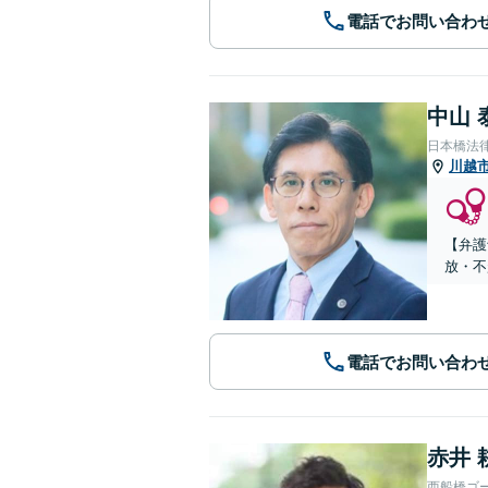
電話でお問い合わ
中山 
日本橋法
川越
【弁護
放・不起
電話でお問い合わ
赤井 
西船橋ゴ