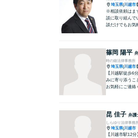
埼玉県
川越市
|
※相談依頼はま
談に取り組んで
談だけでもお気
篠岡 陽平
時の鐘法律事務所
埼玉県
川越市
|
【川越駅徒歩6
みに寄り添うこ
お気軽にご連絡
昆 佳子
弁護
しらゆり法律事務
埼玉県
川越市
|
【川越市駅12