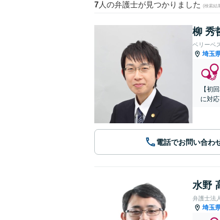
7
人の弁護士が見つかりました
(検索結
柳 秀
ベリーベ
埼玉
【初回
に対応
電話でお問い合わ
水野 
弁護士法
埼玉