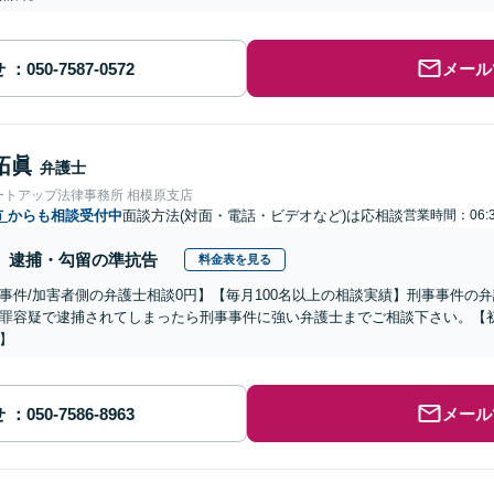
せ
メール
拓眞
弁護士
ートアップ法律事務所 相模原支店
市
からも相談受付中
面談方法(対面・電話・ビデオなど)は応相談
営業時間：06:
逮捕・勾留の準抗告
料金表を見る
事件/加害者側の弁護士相談0円】【毎月100名以上の相談実績】刑事事件の
罪容疑で逮捕されてしまったら刑事事件に強い弁護士までご相談下さい。【初
】
せ
メール