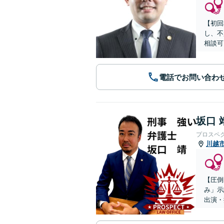
【初回
し、不
相談可
電話でお問い合わ
坂口 
プロスペ
川越
【圧倒
み」示
出演・