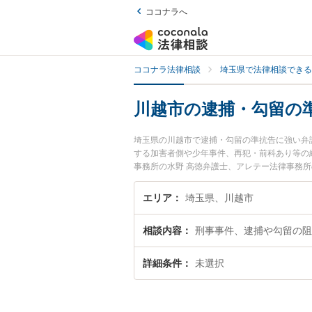
ココナラへ
ココナラ法律相談
埼玉県で法律相談できる
川越市の逮捕・勾留の
埼玉県の川越市で逮捕・勾留の準抗告に強い弁
する加害者側や少年事件、再犯・前科あり等の
事務所の水野 高徳弁護士、アレテー法律事務
の準抗告のトラブルを今すぐに弁護士に相談し
相談できる川越市内の弁護士に相談予約したい
エリア
埼玉県、川越市
相談内容
刑事事件、逮捕や勾留の阻
詳細条件
未選択