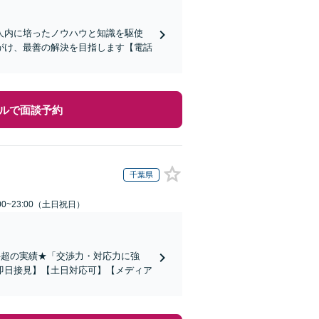
人内に培ったノウハウと知識を駆使
がけ、最善の解決を目指します【電話
ルで面談予約
千葉県
00~23:00（土日祝日）
件超の実績★「交渉力・対応力に強
即日接見】【土日対応可】【メディア