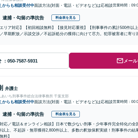
市
からも相談受付中
面談方法(対面・電話・ビデオなど)は応相談
営業時間：09:
逮捕・勾留の準抗告
料金表を見る
エリア対応】【初回相談無料】【接見対応重視】【刑事事件の累計500件以
／早期釈放／示談交渉／不起訴処分の獲得に向けて尽力。犯罪被害者に寄り
せ
メール
剛
弁護士
人あいち刑事事件総合法律事務所 千葉支部
市
からも相談受付中
面談方法(対面・電話・ビデオなど)は応相談
営業時間：00:0
逮捕・勾留の準抗告
料金表を見る
対応／電話＆オンライン相談】日本で数少ない刑事・少年事件完全特化の全
00件以上、不起訴・無罪獲得2,800件以上、多数の釈放保釈実績！刑事事件の
無料】