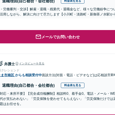
退職理由(自己都合・会社都合)
料金表を見る
・労働審判・交渉】解雇・退職・残業代・退職金など、様々な労働紛争につ
活用しながら、解決に向けて尽力します【小川町・淡路町・新御茶ノ水駅か
メールでお問い合わせ
彰
弁護士
インタビューを見る
所クレシェンド
たま市南区
からも相談受付中
面談方法(対面・電話・ビデオなど)は応相談
営業
退職理由(自己都合・会社都合)
料金表を見る
対応・来所不要】【完全成功報酬制】相談料0、着手金0。電話・メール・W
代が支払われない」「労災保険を使わせてもらえない」「労災保険だけでは
題はお任せを。