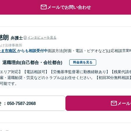
メールでお問い合わせ
慈朗
弁護士
インタビューを見る
あけ法律事務所
たま市南区
からも相談受付中
面談方法(対面・電話・ビデオなど)は応相談
営業
退職理由(自己都合・会社都合)
料金表を見る
エリア対応】【電話相談可】【労働基準監督署に勤務経験あり】【残業代請
雇・退職勧奨・労災などのトラブルはお任せください。【初回30分無料相談】
可能です。
せ
メール