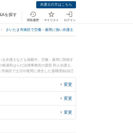
弁護士の方はこちら
&Aを探す
閲覧履歴
マイリスト
ログイン
さいたま市南区で労働・雇用に強い弁護士
さいたま市南区で退職理由(自己
ている弁護士なども掲載中。労働・雇用に関係す
や南浦和はらだ法律事務所の渡部 和人弁護士、
ま市南区で土日や夜間に発生した退職理由(自己
弁護士を検索したい』『初回相談無料で退職理由
変更
変更
変更