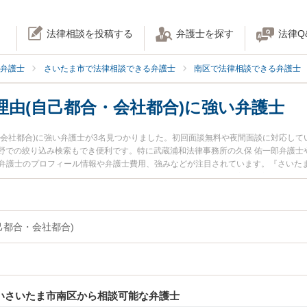
法律相談を投稿する
弁護士を探す
法律Q
弁護士
さいたま市で法律相談できる弁護士
南区で法律相談できる弁護士
由(自己都合・会社都合)に強い弁護士
・会社都合)に強い弁護士が3名見つかりました。初回面談無料や夜間面談に対応し
野での絞り込み検索もでき便利です。特に武蔵浦和法律事務所の久保 佑一郎弁護士
裕樹弁護士のプロフィール情報や弁護士費用、強みなどが注目されています。『さいた
に相談したい』『退職理由(自己都合・会社都合)のトラブル解決の実績豊富な近くの
たま市南区内の弁護士に相談予約したい』などでお困りの相談者さんにおすすめです。
己都合・会社都合)
強いさいたま市南区から相談可能な弁護士