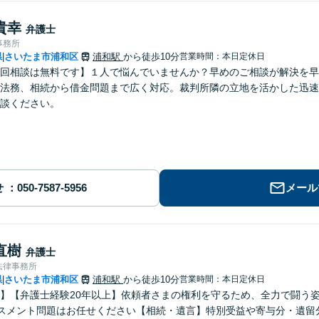
貴幸
弁護士
事務所
県
さいたま市浦和区
浦和駅
から徒歩10分
営業時間：本日定休日
|
回相談は無料です】１人で悩んでいませんか？早めのご相談が解決を早
法務、相続から借金問題まで広く対応。裁判所隣の立地を活かした迅速
談ください。
せ
メール
直樹
弁護士
法律事務所
県
さいたま市浦和区
浦和駅
から徒歩10分
営業時間：本日定休日
|
】【弁護士経験20年以上】依頼者さまの権利を守るため、全力で闘う
スメント問題はお任せください【相続・遺言】特別受益や寄与分・遺留