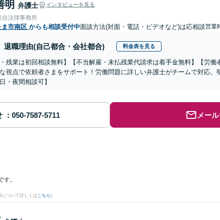
善明
弁護士
インタビューを見る
総合法律事務所
たま市南区
からも相談受付中
面談方法(対面・電話・ビデオなど)は応相談
営業
退職理由(自己都合・会社都合)
料金表を見る
・残業は初回相談無料】【不当解雇・未払残業代請求は着手金無料】【労働
な視点で依頼者さまをサポート！労働問題に詳しい弁護士がチームで対応。
日・夜間相談可】
せ
メール
です。
果について詳しくは
こちら
)