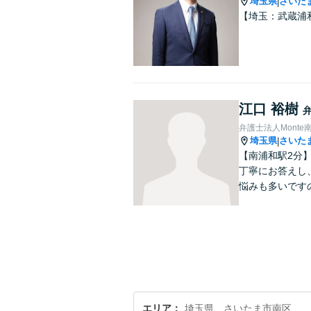
埼玉県
さいた
|
【埼玉：武蔵浦
江口 裕樹
弁護士法人Mont
埼玉県
さいた
|
【南浦和駅2分
丁寧にお答えし
悩みも多いです
エリア
埼玉県、さいたま市南区