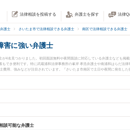
法律相談を投稿する
弁護士を探す
法律Q
弁護士
さいたま市で法律相談できる弁護士
南区で法律相談できる弁護士
障害に強い弁護士
士が4名見つかりました。初回面談無料や夜間面談に対応している弁護士なども掲
索もでき便利です。特に武蔵浦和法律事務所の峯岸 孝浩弁護士や南浦和はらだ法律
護士費用、強みなどが注目されています。『さいたま市南区で土日や夜間に発生した
近くの弁護士を検索したい』『初回相談無料で後遺障害を法律相談できるさいたま
相談可能な弁護士