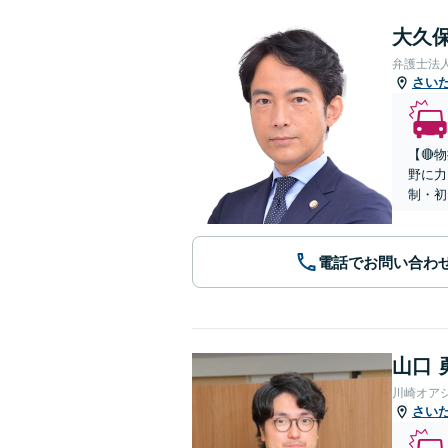
大久保
弁護士法
さい
【🔴
野に力
制・初
電話でお問い合わ
山口 
川崎オア
さい