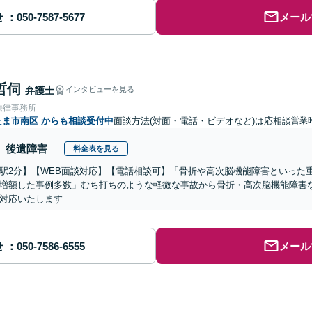
せ
メール
哲伺
弁護士
インタビューを見る
法律事務所
たま市南区
からも相談受付中
面談方法(対面・電話・ビデオなど)は応相談
営業時
後遺障害
料金表を見る
駅2分】【WEB面談対応】【電話相談可】「骨折や高次脳機能障害といった
増額した事例多数」むち打ちのような軽微な事故から骨折・高次脳機能障害
対応いたします
せ
メール