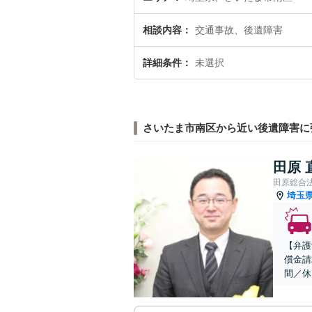
相談内容
交通事故、後遺障害
詳細条件
未選択
さいたま市南区から近い後遺障害に
田原 
田原総合
埼玉
【弁護
償金請
間／休