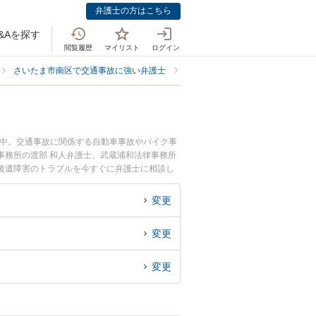
弁護士の方はこちら
&Aを探す
閲覧履歴
マイリスト
ログイン
さいたま市南区で交通事故に強い弁護士
さいたま市南区で後遺障害に強い
載中。交通事故に関係する自動車事故やバイク事
事務所の渡部 和人弁護士、武蔵浦和法律事務所
後遺障害のトラブルを今すぐに弁護士に相談し
市南区内の弁護士に相談予約したい』などでお困
変更
変更
変更