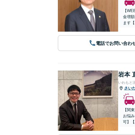
【WE
金増額
ます【
電話でお問い合わ
岩本 
いわもと
さい
【関東
お悩み
可】【