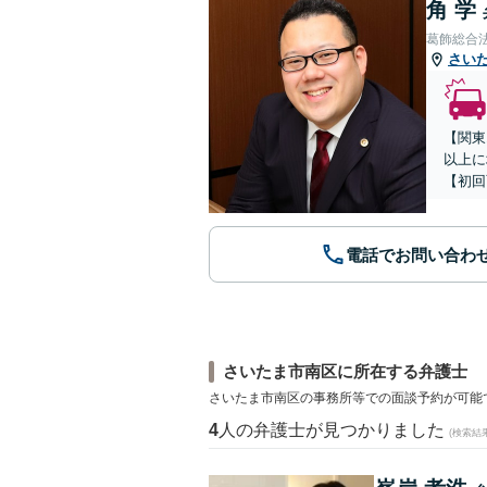
角 学
葛飾総合
さい
【関東
以上に
【初回
電話でお問い合わ
さいたま市南区に所在する弁護士
さいたま市南区の事務所等での面談予約が可能
4
人の弁護士が見つかりました
(検索結