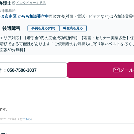
弁護士
インタビューを見る
法律事務所
たま市南区
からも相談受付中
面談方法(対面・電話・ビデオなど)は応相談
営業時
後遺障害
事例を見る(2件)
料金表を見る
エリア対応】【着手金0円の完全成功報酬制】【著書・セミナー実績多数】保
増額できる可能性があります！ご依頼者のお気持ちに寄り添いベストを尽く
面談30分無料】
せ
メール
です。
果について詳しくは
こちら
)