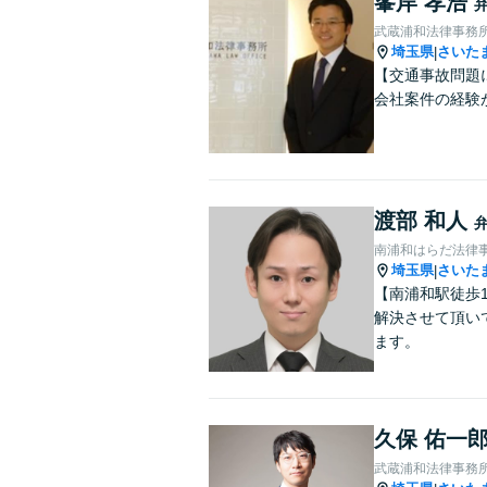
峯岸 孝浩
武蔵浦和法律事務
埼玉県
さいた
|
【交通事故問題
会社案件の経験
渡部 和人
南浦和はらだ法律
埼玉県
さいた
|
【南浦和駅徒歩
解決させて頂い
ます。
久保 佑一
武蔵浦和法律事務