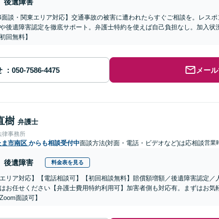
後遺障害
B面談・関東エリア対応】交通事故の被害に遭われたらすぐご相談を。レスポ
や後遺障害認定を徹底サポート。弁護士特約を使えば自己負担なし。加入状
初回無料】
せ
メール
直樹
弁護士
法律事務所
たま市南区
からも相談受付中
面談方法(対面・電話・ビデオなど)は応相談
営業時
後遺障害
料金表を見る
エリア対応】【電話相談可】【初回相談無料】賠償額増額／後遺障害認定／
はお任せください【弁護士費用特約利用可】加害者側も対応有。まずはお気
Zoom面談可】