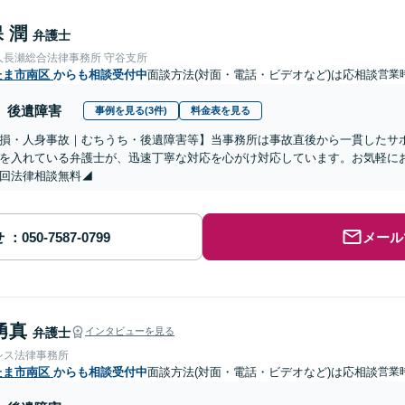
 潤
弁護士
人長瀬総合法律事務所 守谷支所
たま市南区
からも相談受付中
面談方法(対面・電話・ビデオなど)は応相談
営業時
後遺障害
事例を見る(3件)
料金表を見る
物損・人身事故｜むちうち・後遺障害等】当事務所は事故直後から一貫したサ
を入れている弁護士が、迅速丁寧な対応を心がけ対応しています。お気軽に
回法律相談無料◢
せ
メール
勇真
弁護士
インタビューを見る
シス法律事務所
たま市南区
からも相談受付中
面談方法(対面・電話・ビデオなど)は応相談
営業時